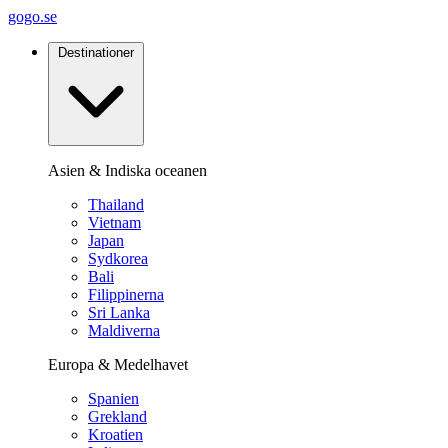
gogo.se
Destinationer
Asien & Indiska oceanen
Thailand
Vietnam
Japan
Sydkorea
Bali
Filippinerna
Sri Lanka
Maldiverna
Europa & Medelhavet
Spanien
Grekland
Kroatien