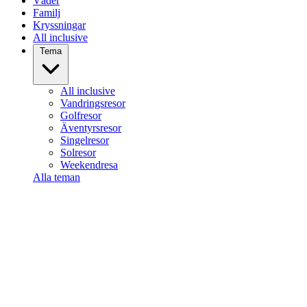
Väder
Familj
Kryssningar
All inclusive
Tema
All inclusive
Vandringsresor
Golfresor
Äventyrsresor
Singelresor
Solresor
Weekendresa
Alla teman