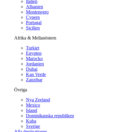
Italien
Albanien
Montenegro
Cypern
Portugal
Sicilien
Afrika & Mellanöstern
Turkiet
Egypten
Marocko
Jordanien
Dubai
Kap Verde
Zanzibar
Övriga
Nya Zeeland
Mexico
Island
Dominikanska republiken
Kuba
Sverige
Alla destinationer