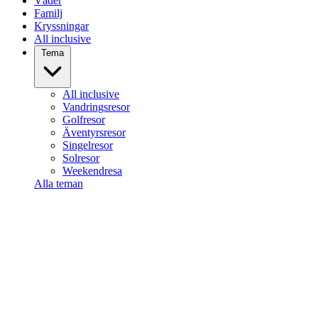
Väder
Familj
Kryssningar
All inclusive
Tema
All inclusive
Vandringsresor
Golfresor
Äventyrsresor
Singelresor
Solresor
Weekendresa
Alla teman