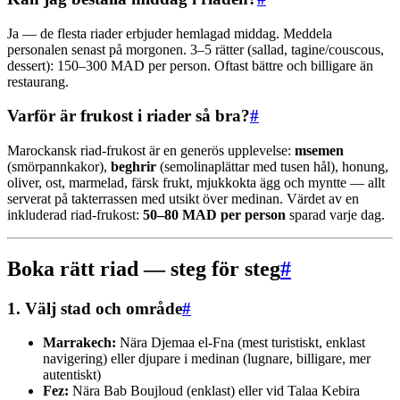
Ja — de flesta riader erbjuder hemlagad middag. Meddela
personalen senast på morgonen. 3–5 rätter (sallad, tagine/couscous,
dessert): 150–300 MAD per person. Oftast bättre och billigare än
restaurang.
Varför är frukost i riader så bra?
#
Marockansk riad-frukost är en generös upplevelse:
msemen
(smörpannkakor),
beghrir
(semolinaplättar med tusen hål), honung,
oliver, ost, marmelad, färsk frukt, mjukkokta ägg och myntte — allt
serverat på takterrassen med utsikt över medinan. Värdet av en
inkluderad riad-frukost:
50–80 MAD per person
sparad varje dag.
Boka rätt riad — steg för steg
#
1. Välj stad och område
#
Marrakech:
Nära Djemaa el-Fna (mest turistiskt, enklast
navigering) eller djupare i medinan (lugnare, billigare, mer
autentiskt)
Fez:
Nära Bab Boujloud (enklast) eller vid Talaa Kebira