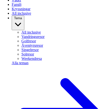
Väder
Familj
Kryssningar
All inclusive
Tema
All inclusive
Vandringsresor
Golfresor
Äventyrsresor
Singelresor
Solresor
Weekendresa
Alla teman