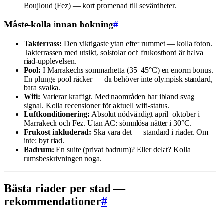
Boujloud (Fez) — kort promenad till sevärdheter.
Måste-kolla innan bokning
#
Takterrass:
Den viktigaste ytan efter rummet — kolla foton.
Takterrassen med utsikt, solstolar och frukostbord är halva
riad-upplevelsen.
Pool:
I Marrakechs sommarhetta (35–45°C) en enorm bonus.
En plunge pool räcker — du behöver inte olympisk standard,
bara svalka.
Wifi:
Varierar kraftigt. Medinaområden har ibland svag
signal. Kolla recensioner för aktuell wifi-status.
Luftkonditionering:
Absolut nödvändigt april–oktober i
Marrakech och Fez. Utan AC: sömnlösa nätter i 30°C.
Frukost inkluderad:
Ska vara det — standard i riader. Om
inte: byt riad.
Badrum:
En suite (privat badrum)? Eller delat? Kolla
rumsbeskrivningen noga.
Bästa riader per stad —
rekommendationer
#