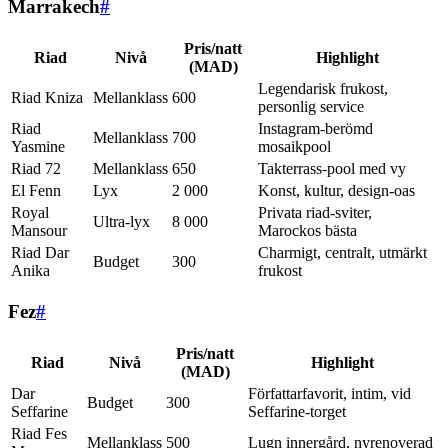
Marrakech
#
Pris/natt
Riad
Nivå
Highlight
(MAD)
Legendarisk frukost,
Riad Kniza
Mellanklass
600
personlig service
Riad
Instagram-berömd
Mellanklass
700
Yasmine
mosaikpool
Riad 72
Mellanklass
650
Takterrass-pool med vy
El Fenn
Lyx
2 000
Konst, kultur, design-oas
Royal
Privata riad-sviter,
Ultra-lyx
8 000
Mansour
Marockos bästa
Riad Dar
Charmigt, centralt, utmärkt
Budget
300
Anika
frukost
Fez
#
Pris/natt
Riad
Nivå
Highlight
(MAD)
Dar
Författarfavorit, intim, vid
Budget
300
Seffarine
Seffarine-torget
Riad Fes
Mellanklass
500
Lugn innergård, nyrenoverad