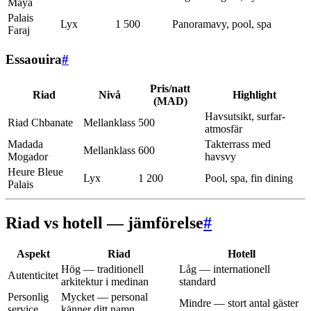
Maya
Palais
Lyx
1 500
Panoramavy, pool, spa
Faraj
Essaouira
#
Pris/natt
Riad
Nivå
Highlight
(MAD)
Havsutsikt, surfar-
Riad Chbanate
Mellanklass
500
atmosfär
Madada
Takterrass med
Mellanklass
600
Mogador
havsvy
Heure Bleue
Lyx
1 200
Pool, spa, fin dining
Palais
Riad vs hotell — jämförelse
#
Aspekt
Riad
Hotell
Hög — traditionell
Låg — internationell
Autenticitet
arkitektur i medinan
standard
Personlig
Mycket — personal
Mindre — stort antal gäster
service
känner ditt namn