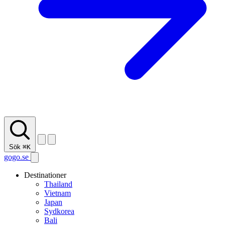
Sök
⌘K
gogo.se
Destinationer
Thailand
Vietnam
Japan
Sydkorea
Bali