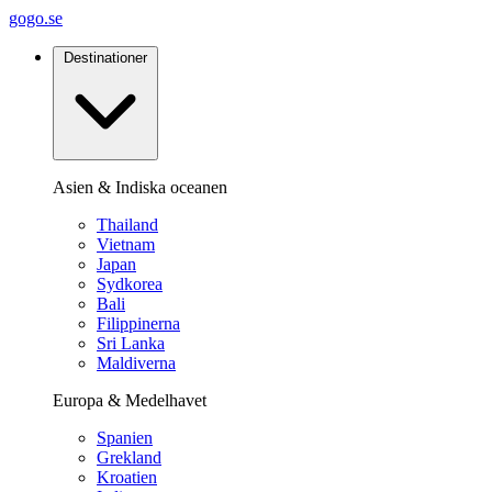
gogo.se
Destinationer
Asien & Indiska oceanen
Thailand
Vietnam
Japan
Sydkorea
Bali
Filippinerna
Sri Lanka
Maldiverna
Europa & Medelhavet
Spanien
Grekland
Kroatien