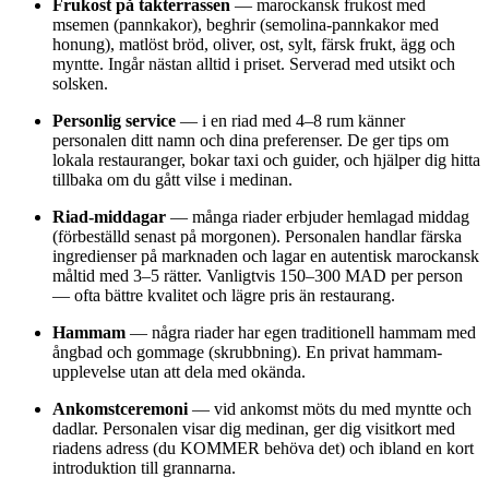
Frukost på takterrassen
— marockansk frukost med
msemen (pannkakor), beghrir (semolina-pannkakor med
honung), matlöst bröd, oliver, ost, sylt, färsk frukt, ägg och
myntte. Ingår nästan alltid i priset. Serverad med utsikt och
solsken.
Personlig service
— i en riad med 4–8 rum känner
personalen ditt namn och dina preferenser. De ger tips om
lokala restauranger, bokar taxi och guider, och hjälper dig hitta
tillbaka om du gått vilse i medinan.
Riad-middagar
— många riader erbjuder hemlagad middag
(förbeställd senast på morgonen). Personalen handlar färska
ingredienser på marknaden och lagar en autentisk marockansk
måltid med 3–5 rätter. Vanligtvis 150–300 MAD per person
— ofta bättre kvalitet och lägre pris än restaurang.
Hammam
— några riader har egen traditionell hammam med
ångbad och gommage (skrubbning). En privat hammam-
upplevelse utan att dela med okända.
Ankomstceremoni
— vid ankomst möts du med myntte och
dadlar. Personalen visar dig medinan, ger dig visitkort med
riadens adress (du KOMMER behöva det) och ibland en kort
introduktion till grannarna.