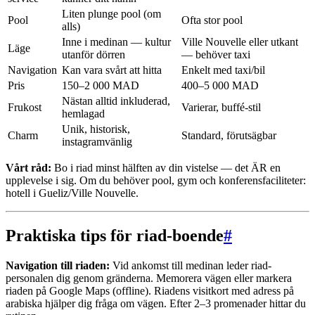
Liten plunge pool (om
Pool
Ofta stor pool
alls)
Inne i medinan — kultur
Ville Nouvelle eller utkant
Läge
utanför dörren
— behöver taxi
Navigation
Kan vara svårt att hitta
Enkelt med taxi/bil
Pris
150–2 000 MAD
400–5 000 MAD
Nästan alltid inkluderad,
Frukost
Varierar, buffé-stil
hemlagad
Unik, historisk,
Charm
Standard, förutsägbar
instagramvänlig
Vårt råd:
Bo i riad minst hälften av din vistelse — det ÄR en
upplevelse i sig. Om du behöver pool, gym och konferensfaciliteter:
hotell i Gueliz/Ville Nouvelle.
Praktiska tips för riad-boende
#
Navigation till riaden:
Vid ankomst till medinan leder riad-
personalen dig genom gränderna. Memorera vägen eller markera
riaden på Google Maps (offline). Riadens visitkort med adress på
arabiska hjälper dig fråga om vägen. Efter 2–3 promenader hittar du