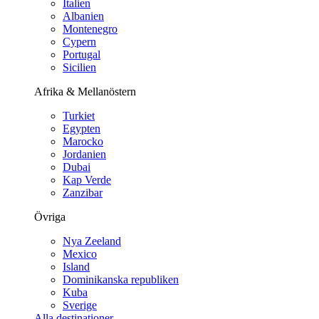
Italien
Albanien
Montenegro
Cypern
Portugal
Sicilien
Afrika & Mellanöstern
Turkiet
Egypten
Marocko
Jordanien
Dubai
Kap Verde
Zanzibar
Övriga
Nya Zeeland
Mexico
Island
Dominikanska republiken
Kuba
Sverige
Alla destinationer