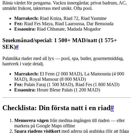
Bästa värdet för pengarna. Vackra innergårdar, privat badrum, AC,
utmärkt frukost, takterrass med utsikt. Ofta pool.
Marrakech:
Riad Kniza, Riad 72, Riad Yasmine
Fez:
Riad Fes Maya, Riad Laaroussa, Dar Bensouda
Essaouira:
Riad Chbanate, Madada Mogador
Smekmånad/special: 1 500+ MAD/natt (1 575+
SEK)
#
Palatslika riader med all lyx — pool, spa, butler, gourmetmiddag,
hantverk i varje detalj.
Marrakech:
El Fenn (2 000 MAD), La Mamounia (4 000
MAD), Royal Mansour (8 000 MAD)
Fez:
Palais Faraj (1 500 MAD), Riad Fes (1 800 MAD)
Essaouira:
Heure Bleue Palais (1 200 MAD)
Checklista: Din första natt i en riad
#
Memorera vägen
från medina-ingången till riaden — eller
markera på Google Maps offline
Spara riadens visitkort
med adress på arabiska (för att fråga