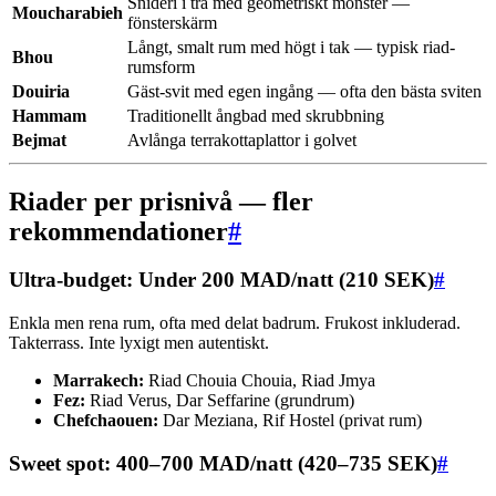
Snideri i trä med geometriskt mönster —
Moucharabieh
fönsterskärm
Långt, smalt rum med högt i tak — typisk riad-
Bhou
rumsform
Douiria
Gäst-svit med egen ingång — ofta den bästa sviten
Hammam
Traditionellt ångbad med skrubbning
Bejmat
Avlånga terrakottaplattor i golvet
Riader per prisnivå — fler
rekommendationer
#
Ultra-budget: Under 200 MAD/natt (210 SEK)
#
Enkla men rena rum, ofta med delat badrum. Frukost inkluderad.
Takterrass. Inte lyxigt men autentiskt.
Marrakech:
Riad Chouia Chouia, Riad Jmya
Fez:
Riad Verus, Dar Seffarine (grundrum)
Chefchaouen:
Dar Meziana, Rif Hostel (privat rum)
Sweet spot: 400–700 MAD/natt (420–735 SEK)
#