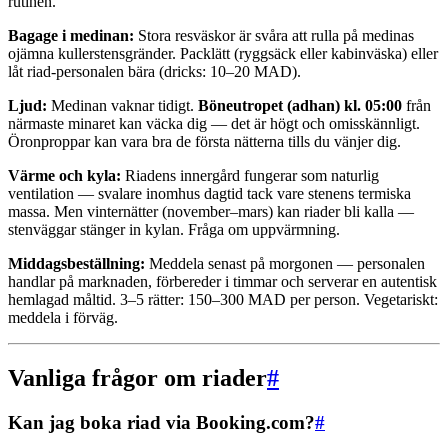
rutinen.
Bagage i medinan:
Stora resväskor är svåra att rulla på medinas
ojämna kullerstensgränder. Packlätt (ryggsäck eller kabinväska) eller
låt riad-personalen bära (dricks: 10–20 MAD).
Ljud:
Medinan vaknar tidigt.
Böneutropet (adhan) kl. 05:00
från
närmaste minaret kan väcka dig — det är högt och omisskännligt.
Öronproppar kan vara bra de första nätterna tills du vänjer dig.
Värme och kyla:
Riadens innergård fungerar som naturlig
ventilation — svalare inomhus dagtid tack vare stenens termiska
massa. Men vinternätter (november–mars) kan riader bli kalla —
stenväggar stänger in kylan. Fråga om uppvärmning.
Middagsbeställning:
Meddela senast på morgonen — personalen
handlar på marknaden, förbereder i timmar och serverar en autentisk
hemlagad måltid. 3–5 rätter: 150–300 MAD per person. Vegetariskt:
meddela i förväg.
Vanliga frågor om riader
#
Kan jag boka riad via Booking.com?
#