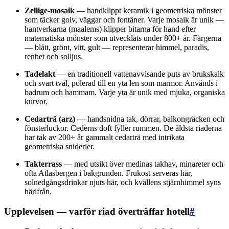
Zellige-mosaik
— handklippt keramik i geometriska mönster
som täcker golv, väggar och fontäner. Varje mosaik är unik —
hantverkarna (maalems) klipper bitarna för hand efter
matematiska mönster som utvecklats under 800+ år. Färgerna
— blått, grönt, vitt, gult — representerar himmel, paradis,
renhet och solljus.
Tadelakt
— en traditionell vattenavvisande puts av brukskalk
och svart tvål, polerad till en yta len som marmor. Används i
badrum och hammam. Varje yta är unik med mjuka, organiska
kurvor.
Cedarträ (arz)
— handsnidna tak, dörrar, balkongräcken och
fönsterluckor. Cederns doft fyller rummen. De äldsta riaderna
har tak av 200+ år gammalt cedarträ med intrikata
geometriska sniderier.
Takterrass
— med utsikt över medinas takhav, minareter och
ofta Atlasbergen i bakgrunden. Frukost serveras här,
solnedgångsdrinkar njuts här, och kvällens stjärnhimmel syns
härifrån.
Upplevelsen — varför riad överträffar hotell
#