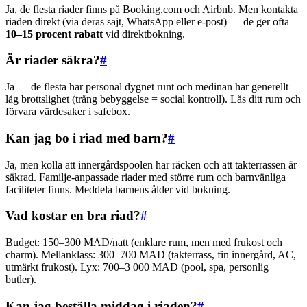
Ja, de flesta riader finns på Booking.com och Airbnb. Men kontakta
riaden direkt (via deras sajt, WhatsApp eller e-post) — de ger ofta
10–15 procent rabatt
vid direktbokning.
Är riader säkra?
#
Ja — de flesta har personal dygnet runt och medinan har generellt
låg brottslighet (trång bebyggelse = social kontroll). Lås ditt rum och
förvara värdesaker i safebox.
Kan jag bo i riad med barn?
#
Ja, men kolla att innergårdspoolen har räcken och att takterrassen är
säkrad. Familje-anpassade riader med större rum och barnvänliga
faciliteter finns. Meddela barnens ålder vid bokning.
Vad kostar en bra riad?
#
Budget: 150–300 MAD/natt (enklare rum, men med frukost och
charm). Mellanklass: 300–700 MAD (takterrass, fin innergård, AC,
utmärkt frukost). Lyx: 700–3 000 MAD (pool, spa, personlig
butler).
Kan jag beställa middag i riaden?
#