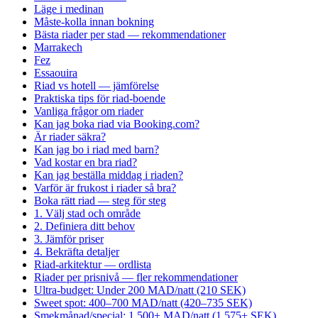
Läge i medinan
Måste-kolla innan bokning
Bästa riader per stad — rekommendationer
Marrakech
Fez
Essaouira
Riad vs hotell — jämförelse
Praktiska tips för riad-boende
Vanliga frågor om riader
Kan jag boka riad via Booking.com?
Är riader säkra?
Kan jag bo i riad med barn?
Vad kostar en bra riad?
Kan jag beställa middag i riaden?
Varför är frukost i riader så bra?
Boka rätt riad — steg för steg
1. Välj stad och område
2. Definiera ditt behov
3. Jämför priser
4. Bekräfta detaljer
Riad-arkitektur — ordlista
Riader per prisnivå — fler rekommendationer
Ultra-budget: Under 200 MAD/natt (210 SEK)
Sweet spot: 400–700 MAD/natt (420–735 SEK)
Smekmånad/special: 1 500+ MAD/natt (1 575+ SEK)