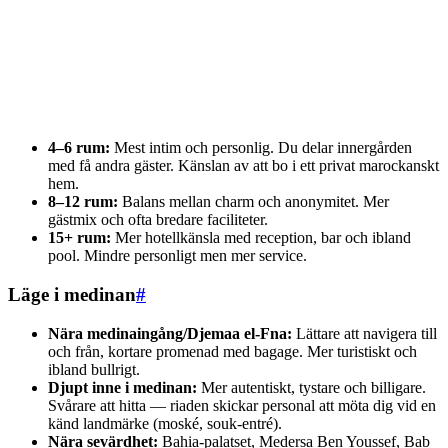
4–6 rum:
Mest intim och personlig. Du delar innergården
med få andra gäster. Känslan av att bo i ett privat marockanskt
hem.
8–12 rum:
Balans mellan charm och anonymitet. Mer
gästmix och ofta bredare faciliteter.
15+ rum:
Mer hotellkänsla med reception, bar och ibland
pool. Mindre personligt men mer service.
Läge i medinan
#
Nära medinaingång/Djemaa el-Fna:
Lättare att navigera till
och från, kortare promenad med bagage. Mer turistiskt och
ibland bullrigt.
Djupt inne i medinan:
Mer autentiskt, tystare och billigare.
Svårare att hitta — riaden skickar personal att möta dig vid en
känd landmärke (moské, souk-entré).
Nära sevärdhet:
Bahia-palatset, Medersa Ben Youssef, Bab