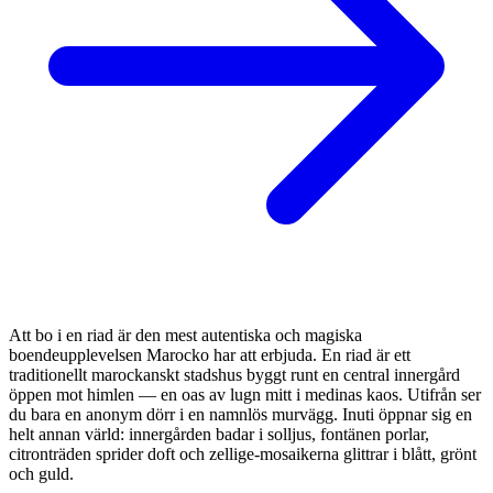
Att bo i en riad är den mest autentiska och magiska
boendeupplevelsen Marocko har att erbjuda. En riad är ett
traditionellt marockanskt stadshus byggt runt en central innergård
öppen mot himlen — en oas av lugn mitt i medinas kaos. Utifrån ser
du bara en anonym dörr i en namnlös murvägg. Inuti öppnar sig en
helt annan värld: innergården badar i solljus, fontänen porlar,
citronträden sprider doft och zellige-mosaikerna glittrar i blått, grönt
och guld.