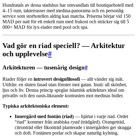
Hundratals av dessa stadshus har omvandlats till boutiquehotell med
4–15 rum, takterrasser med medina-panorama och en personlig
service som storhotellen aldrig kan matcha. Priserna börjar vid 150
MAD per natt för ett enkelt rum med frukost och sträcker sig till 5
000+ MAD för lyx-riader med pool och spa.
Vad gör en riad speciell? — Arkitektur
och upplevelse
#
Arkitekturen — tusenårig design
#
Riader följer en
introvert designfilosofi
— allt vänder sig inåt.
Utifrån: en sluten fasad utan fönster mot gatan. Inuti: all skönhet,
ljus och liv. Denna princip speglar islamisk arkitekturs ideal om
privatliv och den oasis-liknande kontrasten mot medinas buller.
Typiska arkitektoniska element:
Innergård med fontän (riad)
— hjärtat i varje riad. Ordet
“riad” kommer från arabiska
ryad
(trädgård). Orangeträd,
citronträd eller fikonträd planterade i innergården ger skugga
och doft. Fontänen porlar och skapar naturlig kylning.