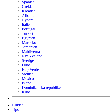
Spanien
Grekland
Kroatien
Albanien
Cypern
Italien
Portugal
Turkiet
Egypten
Marocko
Jordanien
Maldiverna
Nya Zeeland
Sverige
Dubai
Kap Verde
Sicilien
Mexico
Island
Dominikanska republiken
Kuba
Guider
Tips