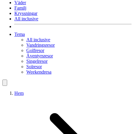
Väder
Familj
Kryssningar
All inclusive
Tema
All inclusive
Vandringsresor
Golfresor
Äventyrsresor
Singelresor
Solresor
Weekendresa
Hem