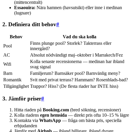
(mittencentralt)
Essaouira:
Nära hamnen (havsutsikt) eller inne i medinan
(lugnare)
2. Definiera ditt behov
#
Behov
Vad du ska kolla
Finns plunge pool? Storlek? Takterrass eller
Pool
innergård?
AC
Absolut nödvändigt maj–oktober i Marrakech/Fez
Kolla senaste recensionerna — medinan har ibland
Wifi
svag signal
Barn
Familjerum? Barnsäker pool? Barnvänlig meny?
Romantik
Svit med privat terrass? Hammam? Rosenblads-bad?
Tillgänglighet
Trappor? Hiss? (De flesta riader har INTE hiss)
3. Jämför priser
#
Hitta riaden på
Booking.com
(bred sökning, recensioner)
Kolla riadens
egen hemsida
— direkt pris ofta 10–15 % lägre
Kontakta via
WhatsApp
— fråga om bästa pris, speciella
erbjudanden
Jämför med
Airbnb
— ibland billigare, ibland dyrare