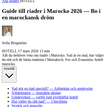
Alla guider
HOTELL
Guide till riader i Marocko 2026 — Bo i
en marockansk dröm
Sofia Bergström
HOTELL
17 mars 2026
13 min
Allt du behöver veta om riader i Marocko. Vad är en riad, hur väljer
du rätt och de bästa riaderna i Marrakech, Fez och Essaouira.
hotell
marocko
Innehåll
Vad gör en riad speciell? — Arkitektur och upplevelse
Arkitekturen — tusenårig design
Upplevelsen — varför riad överträffar hotell
Hur väljer du rätt riad? — Checklista
Storlek och atmosfär