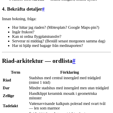
4. Bekräfta detaljer
#
Innan bokning, fråga:
Hur hittar jag riaden? (Mötesplats? Google Maps-pin?)
Ingår frukost?
Kan ni ordna flygplatstransfer?
Serverar ni middag? (Beställ senast morgonen samma dag)
Har ni hjälp med bagage från medinaporten?
Riad-arkitektur — ordlista
#
Term
Förklaring
Stadshus med central innergård med trädgård
Riad
(minst 1 träd)
Dar
Mindre stadshus med innergård men utan trädgård
Handklippt keramisk mosaik i geometriska
Zellige
mönster
Vattenavvisande kalkputs polerad med svart tvål
Tadelakt
— len som marmor