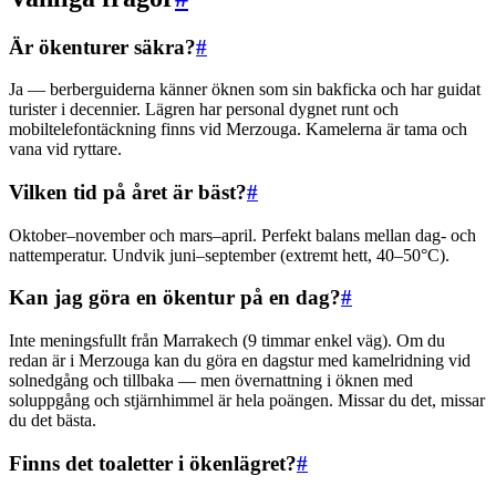
Är ökenturer säkra?
#
Ja — berberguiderna känner öknen som sin bakficka och har guidat
turister i decennier. Lägren har personal dygnet runt och
mobiltelefontäckning finns vid Merzouga. Kamelerna är tama och
vana vid ryttare.
Vilken tid på året är bäst?
#
Oktober–november och mars–april. Perfekt balans mellan dag- och
nattemperatur. Undvik juni–september (extremt hett, 40–50°C).
Kan jag göra en ökentur på en dag?
#
Inte meningsfullt från Marrakech (9 timmar enkel väg). Om du
redan är i Merzouga kan du göra en dagstur med kamelridning vid
solnedgång och tillbaka — men övernattning i öknen med
soluppgång och stjärnhimmel är hela poängen. Missar du det, missar
du det bästa.
Finns det toaletter i ökenlägret?
#