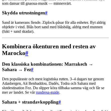
som dansar till gnaoua-musik — minnesvärt.
Skydda utrustningen
#
Sand är kamerans fiende. Ziplock-påsar för alla enheter. Byt aldrig
objektiv i vind. Blås bort sand med blåsbälg, aldrig med munnen
(fukt + sand skadar).
Kombinera ökenturen med resten av
Marocko
#
Den klassiska kombinationen: Marrakech →
Sahara → Fez
#
Den populäraste och mest logistiska rutten. 3–4 dagars tur genom
Atlasbergen, Ait Benhaddou, Dadès, Todra och Sahara med
slutdestination Fez. Du slipper köra tillbaka samma väg och får se
mer av landet. Se vår
rundresa-guide
.
Sahara + strandavkoppling
#