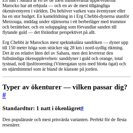
En natt i Sahara är en av de mest minnesvärda upplevelserna
Marocko har att erbjuda — och en av de mest tillgängliga
ökenäventyren i världen. Du behöver varken vara äventyrare eller
ha en stor budget. En kamelridning in i Erg Chebbi-dynerna utanför
Merzouga, middag under stjärnorna i ett berberläger med trummor
och berättelser, och en soluppgång som förvandlar sanden till
flytande guld — det förändrar perspektivet på allt.
Erg Chebbi är Marockos mest spektakulära sandöken — dyner upp
till 150 meter höga som sträcker sig 28 km i nord-sydlig riktning.
Det är en relativt liten del av Sahara, men den levererar den
fullständiga ökenupplevelsen: sanddyner i guld och orange, total
tystnad, noll ljusförorening (Vintergatan syns med blotta ögat) och
en stjärnhimmel som är bland de klaraste på jorden.
Typer av ökenturer — vilken passar dig?
#
Standardtur: 1 natt i ökenlägret
#
Den populäraste och mest prisvärda varianten. Perfekt för de flesta
resenärer.