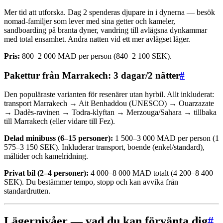
Mer tid att utforska. Dag 2 spenderas djupare in i dynerna — besök
nomad-familjer som lever med sina getter och kameler,
sandboarding på branta dyner, vandring till avlägsna dynkammar
med total ensamhet. Andra natten vid ett mer avlägset läger.
Pris:
800–2 000 MAD per person (840–2 100 SEK).
Pakettur från Marrakech: 3 dagar/2 nätter
#
Den populäraste varianten för resenärer utan hyrbil. Allt inkluderat:
transport Marrakech → Ait Benhaddou (UNESCO) → Ouarzazate
→ Dadès-ravinen → Todra-klyftan → Merzouga/Sahara → tillbaka
till Marrakech (eller vidare till Fez).
Delad minibuss (6–15 personer):
1 500–3 000 MAD per person (1
575–3 150 SEK). Inkluderar transport, boende (enkel/standard),
måltider och kamelridning.
Privat bil (2–4 personer):
4 000–8 000 MAD totalt (4 200–8 400
SEK). Du bestämmer tempo, stopp och kan avvika från
standardrutten.
Lägernivåer — vad du kan förvänta dig
#