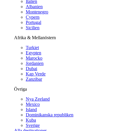
Italien
Albanien
Montenegro
Cypern
Portugal
Sicilien
Afrika & Mellanöstern
Turkiet
Egypten
Marocko
Jordanien
Dubai
Kap Verde
Zanzibar
Övriga
Nya Zeeland
Mexico
Island
Dominikanska republiken
Kuba
Sverige
Alla destinationer