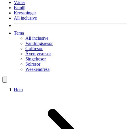
Väder
Familj
Kryssningar
All inclusive
Tema
All inclusive
Vandringsresor
Golfresor
Äventyrsresor
Singelresor
Solresor
Weekendresa
Hem