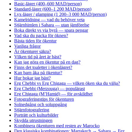
Basic-läger (400–600 MAD/person)
Standard-läger (600–1 200 MAD/person)
Lyx-läger / glamping (1 200–3 000 MAD/person)
Kamelridning — vad du behöver veta
Stjärnhimlen i Sahara — utan jämförelse
Boka direkt vs via byrå — spara pengar
Vad ska du packa för öknen?
Bästa tiden för ökentur
Vanliga frågor
Är ökenturer säkra?
Vilken tid på året är bäst?
Kan jag göra en ökentur på en dag?
Finns det toaletter i ökenlägret?
Kan barn åka på ökentur?
Hur bokar jag bäst?
Erg Chebbi vs Erg Chigaga — vilken öken ska du välja?
Erg Chebbi (Merzouga) — populärast
Erg Chigaga (M’Hamid) — för avskildhet
Fotograferingstips för ökenturen
Solnedgång och soluppgång
Stjärnfotografering
Porträtt och kulturbilder
Skydda utrustningen
Kombinera ökenturen med resten av Marocko
Den klassiska kombinationen: Marrakech → Sahara → Fez