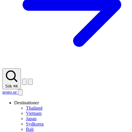
Sök
⌘K
gogo.se
Destinationer
Thailand
Vietnam
Japan
Sydkorea
Bali