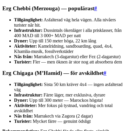
Erg Chebbi (Merzouga) — populärast
#
Tillgänglighet:
Asfalterad väg hela vägen. Alla nivåers
turister når hit.
Infrastruktur:
Dussintals ökenläger i alla prisklasser, från
400 MAD till 3 000+ MAD per natt
Dyner:
Upp till 150 meter höga, 22 km lång
Aktiviteter:
Kamelridning, sandboarding, quad, 4x4,
Khamlia-musik, fossilverkstäder
Nås från:
Marrakech (3-dagarstur) eller Fez (2-dagarstur)
Turister:
Fler — men öknen är stor nog att absorbera dem
Erg Chigaga (M’Hamid) — för avskildhet
#
Tillgänglighet:
Sista 50 km kräver 4x4 — ingen asfalterad
väg
Infrastruktur:
Färre läger, mer exklusiva, dyrare
Dyner:
Upp till 300 meter — Marockos högsta!
Aktiviteter:
Mer fokus på tystnad, vandring och total
avskildhet
Nås från:
Marrakech via Zagora (2 dagar)
Turister:
Mycket färre — genuint ödsligt