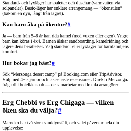
Standard- och lyxläger har toaletter och duschar (varmvatten via
solpaneler). Basic-läger har enklare arrangemang — “ökenstilen”
(bakom en dyn, långt från lägret).
Kan barn åka på ökentur?
#
Ja — barn från 5–6 år kan rida kamel (med vuxen eller egen). Yngre
barn kan köras i 4x4. Barnen älskar sandboarding, kamelridning och
lägereldens berättelser. Välj standard- eller lyxläger för barnfamiljens
komfort.
Hur bokar jag bäst?
#
Sök “Merzouga desert camp” på Booking.com eller TripAdvisor.
Välj med 4+ stjärnor och läs senaste recensioner. Direkt i Merzouga:
fråga ditt hotell/kasbah — de samarbetar med lokala arrangörer.
Erg Chebbi vs Erg Chigaga — vilken
öken ska du välja?
#
Marocko har två stora sanddynsfält, och valet påverkar hela din
upplevelse: