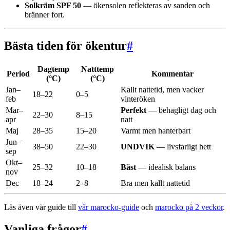
Solkräm SPF 50
— ökensolen reflekteras av sanden och
bränner fort.
Bästa tiden för ökentur
#
Dagtemp
Natttemp
Period
Kommentar
(°C)
(°C)
Jan–
Kallt nattetid, men vacker
18–22
0–5
feb
vinteröken
Mar–
Perfekt
— behagligt dag och
22–30
8–15
apr
natt
Maj
28–35
15–20
Varmt men hanterbart
Jun–
38–50
22–30
UNDVIK
— livsfarligt hett
sep
Okt–
25–32
10–18
Bäst
— idealisk balans
nov
Dec
18–24
2–8
Bra men kallt nattetid
Läs även vår guide till
vår marocko-guide
och
marocko på 2 veckor
.
Vanliga frågor
#