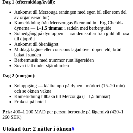
Dag 1 (eftermiddag/kväll):
Ankomst till Merzouga (antingen med egen bil eller som del
av organiserad tur)
Kamelridning från Meerzougas ökenrand in i Erg Chebbi-
dynerna —
1–1,5 timmar
i sadeln med berberguide
Solnedgång på dyntoppen — sanden skiftar från guld till rosa
till djuprött
Ankomst till ökenlägret
Middag: tagine eller couscous lagad över öppen eld, bröd
bakat i sanden
Berbermusik med trummor runt lägerelden
Sova i tält under stjärnhimlen
Dag 2 (morgon):
Soluppgång — klättra upp på dynen i mörkret (15–20 min)
och se öknen vakna
Kamelridning tillbaka till Merzouga (1–1,5 timmar)
Frukost på hotell
Pris:
400–1 200 MAD per person beroende på lägernivå (420–1
260 SEK).
Utökad tur: 2 nätter i öknen
#