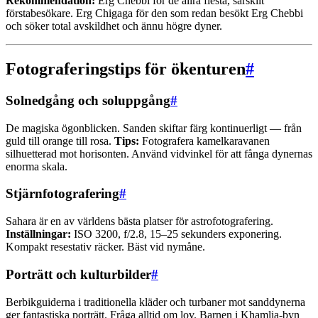
Rekommendation:
Erg Chebbi för de allra flesta, särskilt
förstabesökare. Erg Chigaga för den som redan besökt Erg Chebbi
och söker total avskildhet och ännu högre dyner.
Fotograferingstips för ökenturen
#
Solnedgång och soluppgång
#
De magiska ögonblicken. Sanden skiftar färg kontinuerligt — från
guld till orange till rosa.
Tips:
Fotografera kamelkaravanen
silhuetterad mot horisonten. Använd vidvinkel för att fånga dynernas
enorma skala.
Stjärnfotografering
#
Sahara är en av världens bästa platser för astrofotografering.
Inställningar:
ISO 3200, f/2.8, 15–25 sekunders exponering.
Kompakt resestativ räcker. Bäst vid nymåne.
Porträtt och kulturbilder
#
Berbikguiderna i traditionella kläder och turbaner mot sanddynerna
ger fantastiska porträtt. Fråga alltid om lov. Barnen i Khamlia-byn