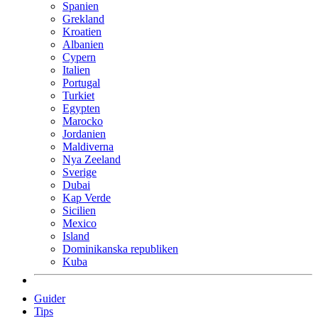
Spanien
Grekland
Kroatien
Albanien
Cypern
Italien
Portugal
Turkiet
Egypten
Marocko
Jordanien
Maldiverna
Nya Zeeland
Sverige
Dubai
Kap Verde
Sicilien
Mexico
Island
Dominikanska republiken
Kuba
Guider
Tips