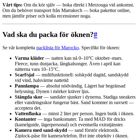
Vårt tips:
Om du kör själv — boka direkt i Merzouga vid ankomst.
Om du behöver transport från Marrakech — boka pakettur online,
men jämför priser och kolla recensioner noga.
Vad ska du packa för öknen?
#
Se vår kompletta
packlista för Marocko
. Specifikt för öknen:
Varma kläder
— natten kan nå 0–10°C oktober–mars.
Fleece, tunn dunjacka, långkalsonger. Även i april kan
nätterna vara 10–15°C.
Scarf/sjal
— multifunktionell: solskydd dagtid, sandskydd
vid vind, halsvärme nattetid
Pannlampa
— absolut nödvändig. Lägret har begränsad
belysning. Dynen i mörker kräver ljus.
Stängda skor
— sandaler sjunker i dynerna. Stadiga sneakers
eller vandringsskor fungerar bäst. Sand kommer in oavsett —
acceptera det.
Vattenflaska
— minst 2 liter per person. Ingen butik i öknen.
Kontanter
— inga bankomater. Ta med MAD för dricks
(kamelguide, lägerpersonal) och eventuella extratjänster.
Kamera med sand-skydd
— sand förstör elektronik.
Ziplock-påse för kamera/telefon. Byt inte objektiv i öknen.