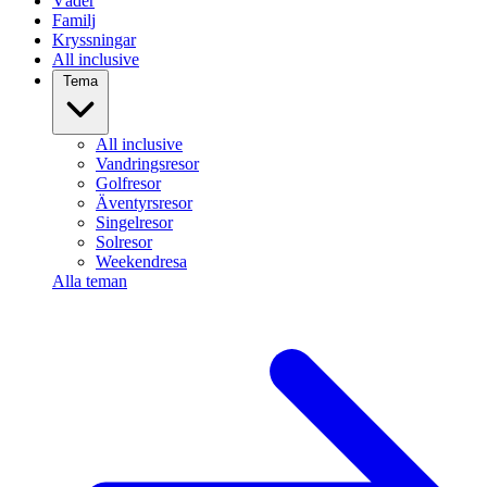
Väder
Familj
Kryssningar
All inclusive
Tema
All inclusive
Vandringsresor
Golfresor
Äventyrsresor
Singelresor
Solresor
Weekendresa
Alla teman