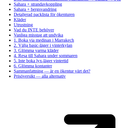
Sahara + strandavkoppling
Sahara + bergsvandring
Detaljerad packlista för ökenturen
Kläder
Utrustning
Vad du INTE behöver
Vanliga misstag att undvika
1. Boka via medinan i Marrakech
2. Välja basic-läger i vinterkylan
3. Glömma varma kläder
4. Resa till Sahara under sommaren
5. Inte boka lyx-läger vintertid
6. Glömma kontanter
Sammanfattning — är en ökentur värt det?
Prisöversikt — alla alternativ