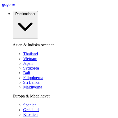
gogo.se
Destinationer
Asien & Indiska oceanen
Thailand
Vietnam
Japan
Sydkorea
Bali
Filippinerna
Sri Lanka
Maldiverna
Europa & Medelhavet
Spanien
Grekland
Kroatien