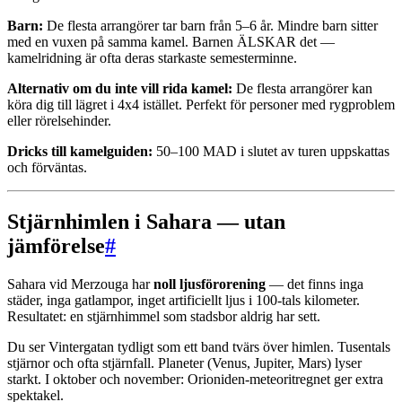
Barn:
De flesta arrangörer tar barn från 5–6 år. Mindre barn sitter
med en vuxen på samma kamel. Barnen ÄLSKAR det —
kamelridning är ofta deras starkaste semesterminne.
Alternativ om du inte vill rida kamel:
De flesta arrangörer kan
köra dig till lägret i 4x4 istället. Perfekt för personer med rygproblem
eller rörelsehinder.
Dricks till kamelguiden:
50–100 MAD i slutet av turen uppskattas
och förväntas.
Stjärnhimlen i Sahara — utan
jämförelse
#
Sahara vid Merzouga har
noll ljusförorening
— det finns inga
städer, inga gatlampor, inget artificiellt ljus i 100-tals kilometer.
Resultatet: en stjärnhimmel som stadsbor aldrig har sett.
Du ser Vintergatan tydligt som ett band tvärs över himlen. Tusentals
stjärnor och ofta stjärnfall. Planeter (Venus, Jupiter, Mars) lyser
starkt. I oktober och november: Orioniden-meteoritregnet ger extra
spektakel.