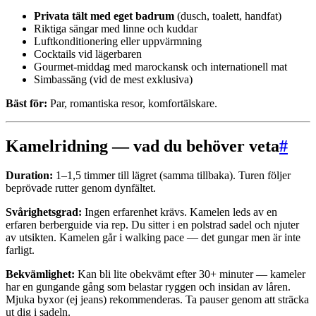
Privata tält med eget badrum
(dusch, toalett, handfat)
Riktiga sängar med linne och kuddar
Luftkonditionering eller uppvärmning
Cocktails vid lägerbaren
Gourmet-middag med marockansk och internationell mat
Simbassäng (vid de mest exklusiva)
Bäst för:
Par, romantiska resor, komfortälskare.
Kamelridning — vad du behöver veta
#
Duration:
1–1,5 timmer till lägret (samma tillbaka). Turen följer
beprövade rutter genom dynfältet.
Svårighetsgrad:
Ingen erfarenhet krävs. Kamelen leds av en
erfaren berberguide via rep. Du sitter i en polstrad sadel och njuter
av utsikten. Kamelen går i walking pace — det gungar men är inte
farligt.
Bekvämlighet:
Kan bli lite obekvämt efter 30+ minuter — kameler
har en gungande gång som belastar ryggen och insidan av låren.
Mjuka byxor (ej jeans) rekommenderas. Ta pauser genom att sträcka
ut dig i sadeln.