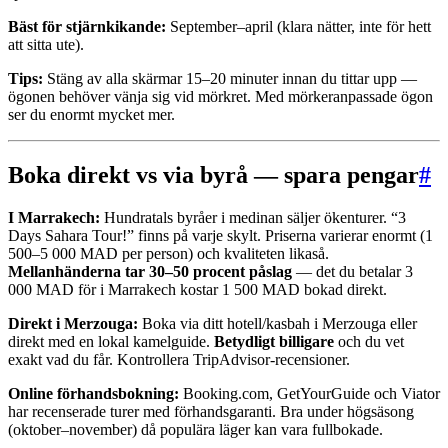
Bäst för stjärnkikande:
September–april (klara nätter, inte för hett
att sitta ute).
Tips:
Stäng av alla skärmar 15–20 minuter innan du tittar upp —
ögonen behöver vänja sig vid mörkret. Med mörkeranpassade ögon
ser du enormt mycket mer.
Boka direkt vs via byrå — spara pengar
#
I Marrakech:
Hundratals byråer i medinan säljer ökenturer. “3
Days Sahara Tour!” finns på varje skylt. Priserna varierar enormt (1
500–5 000 MAD per person) och kvaliteten likaså.
Mellanhänderna tar 30–50 procent påslag
— det du betalar 3
000 MAD för i Marrakech kostar 1 500 MAD bokad direkt.
Direkt i Merzouga:
Boka via ditt hotell/kasbah i Merzouga eller
direkt med en lokal kamelguide.
Betydligt billigare
och du vet
exakt vad du får. Kontrollera TripAdvisor-recensioner.
Online förhandsbokning:
Booking.com, GetYourGuide och Viator
har recenserade turer med förhandsgaranti. Bra under högsäsong
(oktober–november) då populära läger kan vara fullbokade.