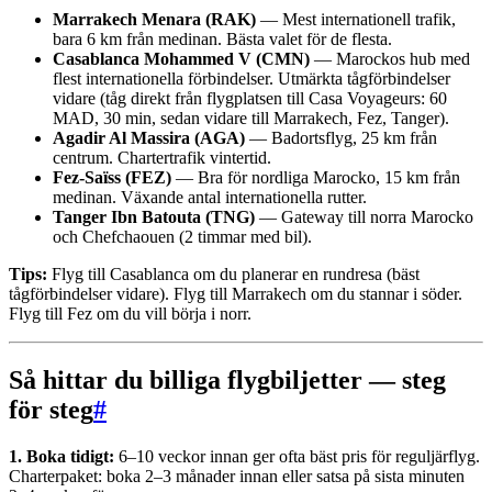
Marrakech Menara (RAK)
— Mest internationell trafik,
bara 6 km från medinan. Bästa valet för de flesta.
Casablanca Mohammed V (CMN)
— Marockos hub med
flest internationella förbindelser. Utmärkta tågförbindelser
vidare (tåg direkt från flygplatsen till Casa Voyageurs: 60
MAD, 30 min, sedan vidare till Marrakech, Fez, Tanger).
Agadir Al Massira (AGA)
— Badortsflyg, 25 km från
centrum. Chartertrafik vintertid.
Fez-Saïss (FEZ)
— Bra för nordliga Marocko, 15 km från
medinan. Växande antal internationella rutter.
Tanger Ibn Batouta (TNG)
— Gateway till norra Marocko
och Chefchaouen (2 timmar med bil).
Tips:
Flyg till Casablanca om du planerar en rundresa (bäst
tågförbindelser vidare). Flyg till Marrakech om du stannar i söder.
Flyg till Fez om du vill börja i norr.
Så hittar du billiga flygbiljetter — steg
för steg
#
1. Boka tidigt:
6–10 veckor innan ger ofta bäst pris för reguljärflyg.
Charterpaket: boka 2–3 månader innan eller satsa på sista minuten