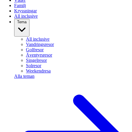
Väder
Familj
Kryssningar
All inclusive
Tema
All inclusive
Vandringsresor
Golfresor
Äventyrsresor
Singelresor
Solresor
Weekendresa
Alla teman