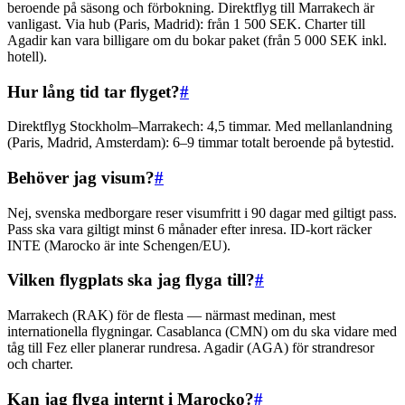
beroende på säsong och förbokning. Direktflyg till Marrakech är
vanligast. Via hub (Paris, Madrid): från 1 500 SEK. Charter till
Agadir kan vara billigare om du bokar paket (från 5 000 SEK inkl.
hotell).
Hur lång tid tar flyget?
#
Direktflyg Stockholm–Marrakech: 4,5 timmar. Med mellanlandning
(Paris, Madrid, Amsterdam): 6–9 timmar totalt beroende på bytestid.
Behöver jag visum?
#
Nej, svenska medborgare reser visumfritt i 90 dagar med giltigt pass.
Pass ska vara giltigt minst 6 månader efter inresa. ID-kort räcker
INTE (Marocko är inte Schengen/EU).
Vilken flygplats ska jag flyga till?
#
Marrakech (RAK) för de flesta — närmast medinan, mest
internationella flygningar. Casablanca (CMN) om du ska vidare med
tåg till Fez eller planerar rundresa. Agadir (AGA) för strandresor
och charter.
Kan jag flyga internt i Marocko?
#