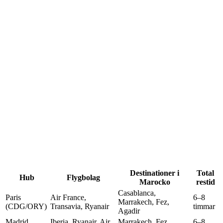
Destinationer i
Total
Hub
Flygbolag
Marocko
restid
Casablanca,
Paris
Air France,
6–8
Marrakech, Fez,
(CDG/ORY)
Transavia, Ryanair
timmar
Agadir
Madrid
Iberia, Ryanair, Air
Marrakech, Fez,
6–8