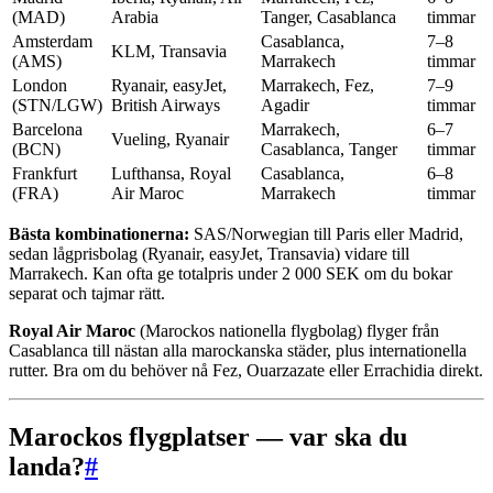
(MAD)
Arabia
Tanger, Casablanca
timmar
Amsterdam
Casablanca,
7–8
KLM, Transavia
(AMS)
Marrakech
timmar
London
Ryanair, easyJet,
Marrakech, Fez,
7–9
(STN/LGW)
British Airways
Agadir
timmar
Barcelona
Marrakech,
6–7
Vueling, Ryanair
(BCN)
Casablanca, Tanger
timmar
Frankfurt
Lufthansa, Royal
Casablanca,
6–8
(FRA)
Air Maroc
Marrakech
timmar
Bästa kombinationerna:
SAS/Norwegian till Paris eller Madrid,
sedan lågprisbolag (Ryanair, easyJet, Transavia) vidare till
Marrakech. Kan ofta ge totalpris under 2 000 SEK om du bokar
separat och tajmar rätt.
Royal Air Maroc
(Marockos nationella flygbolag) flyger från
Casablanca till nästan alla marockanska städer, plus internationella
rutter. Bra om du behöver nå Fez, Ouarzazate eller Errachidia direkt.
Marockos flygplatser — var ska du
landa?
#