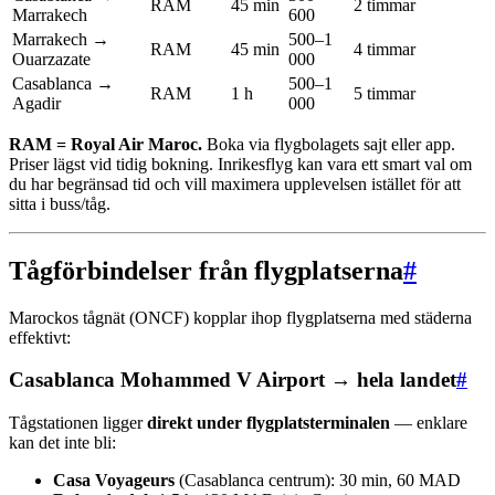
RAM
45 min
2 timmar
Marrakech
600
Marrakech →
500–1
RAM
45 min
4 timmar
Ouarzazate
000
Casablanca →
500–1
RAM
1 h
5 timmar
Agadir
000
RAM = Royal Air Maroc.
Boka via flygbolagets sajt eller app.
Priser lägst vid tidig bokning. Inrikesflyg kan vara ett smart val om
du har begränsad tid och vill maximera upplevelsen istället för att
sitta i buss/tåg.
Tågförbindelser från flygplatserna
#
Marockos tågnät (ONCF) kopplar ihop flygplatserna med städerna
effektivt:
Casablanca Mohammed V Airport → hela landet
#
Tågstationen ligger
direkt under flygplatsterminalen
— enklare
kan det inte bli:
Casa Voyageurs
(Casablanca centrum): 30 min, 60 MAD