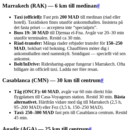
Marrakech (RAK) — 6 km till medinan
#
Taxi (officiell):
Fast pris
200 MAD
till medinan (riad eller
hotell). Taxidisken finns utanför ankomsthallen. Insistera på
det fasta priset — acceptera inte “specialpris”.
Buss 19:
30 MAD
till Djemaa el-Fna. Avgår var 20–30 min
utanför terminalen. Restid ca 30 min.
Riad-transfer:
Många riader erbjuder transfer för
150–250
MAD
, bokbart vid bokning. Chauffören möter dig i
ankomsthallen med namnskylt. Smidigast — speciellt vid sen
ankomst.
Bolt/InDrive:
Ridesharing-appar fungerar i Marrakech. Ofta
billigare än officiell taxi. Ladda ner före resan.
Casablanca (CMN) — 30 km till centrum
#
Tåg (ONCF):
60 MAD
, avgår var 60 min direkt från
flygplatsen till Casa-Voyageurs station. Restid 30 min.
Bästa
alternativet.
Härifrån vidare med tåg till Marrakech (2,5 h,
95–200 MAD) eller Fez (3,5 h, 150–250 MAD).
Taxi:
250–300 MAD
fast pris till Casablanca centrum. Restid
45 min.
Agadir (AGA) — 25 km till centrum
#