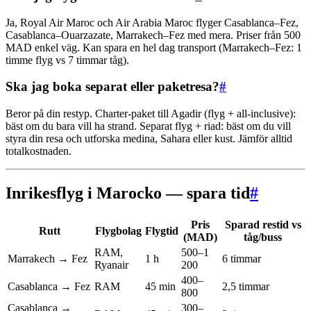
Ja, Royal Air Maroc och Air Arabia Maroc flyger Casablanca–Fez,
Casablanca–Ouarzazate, Marrakech–Fez med mera. Priser från 500
MAD enkel väg. Kan spara en hel dag transport (Marrakech–Fez: 1
timme flyg vs 7 timmar tåg).
Ska jag boka separat eller paketresa?
#
Beror på din restyp. Charter-paket till Agadir (flyg + all-inclusive):
bäst om du bara vill ha strand. Separat flyg + riad: bäst om du vill
styra din resa och utforska medina, Sahara eller kust. Jämför alltid
totalkostnaden.
Inrikesflyg i Marocko — spara tid
#
Pris
Sparad restid vs
Rutt
Flygbolag
Flygtid
(MAD)
tåg/buss
RAM,
500–1
Marrakech → Fez
1 h
6 timmar
Ryanair
200
400–
Casablanca → Fez
RAM
45 min
2,5 timmar
800
Casablanca →
300–