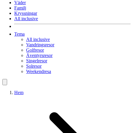
Väder
Familj
Kryssningar
All inclusive
Tema
All inclusive
Vandringsresor
Golfresor
Äventyrsresor
Singelresor
Solresor
Weekendresa
Hem