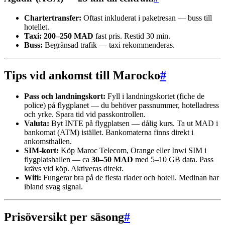
Chartertransfer:
Oftast inkluderat i paketresan — buss till
hotellet.
Taxi:
200–250 MAD
fast pris. Restid 30 min.
Buss:
Begränsad trafik — taxi rekommenderas.
Tips vid ankomst till Marocko
#
Pass och landningskort:
Fyll i landningskortet (fiche de
police) på flygplanet — du behöver passnummer, hotelladress
och yrke. Spara tid vid passkontrollen.
Valuta:
Byt INTE på flygplatsen — dålig kurs. Ta ut MAD i
bankomat (ATM) istället. Bankomaterna finns direkt i
ankomsthallen.
SIM-kort:
Köp Maroc Telecom, Orange eller Inwi SIM i
flygplatshallen — ca
30–50 MAD
med 5–10 GB data. Pass
krävs vid köp. Aktiveras direkt.
Wifi:
Fungerar bra på de flesta riader och hotell. Medinan har
ibland svag signal.
Prisöversikt per säsong
#