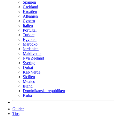
Spanien
Grekland
Kroatien
Albanien
Cypern
Italien
Portugal
Turkiet
Egypten
Marocko
Jordanien
Maldiverna
Nya Zeeland
Sverige
Dubai
Kap Verde
Sicilien
Mexico
Island
Dominikanska republiken
Kuba
Guider
Tips