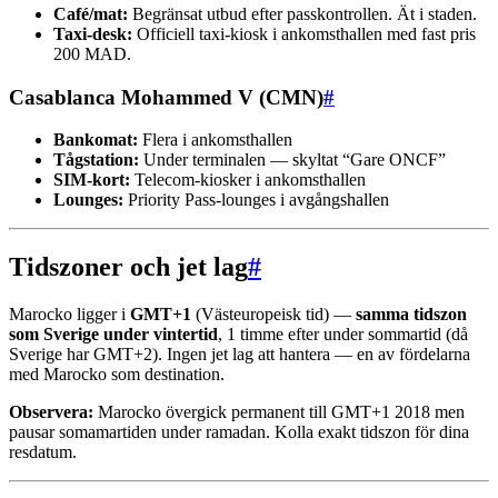
Café/mat:
Begränsat utbud efter passkontrollen. Ät i staden.
Taxi-desk:
Officiell taxi-kiosk i ankomsthallen med fast pris
200 MAD.
Casablanca Mohammed V (CMN)
#
Bankomat:
Flera i ankomsthallen
Tågstation:
Under terminalen — skyltat “Gare ONCF”
SIM-kort:
Telecom-kiosker i ankomsthallen
Lounges:
Priority Pass-lounges i avgångshallen
Tidszoner och jet lag
#
Marocko ligger i
GMT+1
(Västeuropeisk tid) —
samma tidszon
som Sverige under vintertid
, 1 timme efter under sommartid (då
Sverige har GMT+2). Ingen jet lag att hantera — en av fördelarna
med Marocko som destination.
Observera:
Marocko övergick permanent till GMT+1 2018 men
pausar somamartiden under ramadan. Kolla exakt tidszon för dina
resdatum.