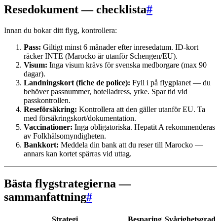
Resedokument — checklista
#
Innan du bokar ditt flyg, kontrollera:
Pass:
Giltigt minst 6 månader efter inresedatum. ID-kort
räcker INTE (Marocko är utanför Schengen/EU).
Visum:
Inga visum krävs för svenska medborgare (max 90
dagar).
Landningskort (fiche de police):
Fyll i på flygplanet — du
behöver passnummer, hotelladress, yrke. Spar tid vid
passkontrollen.
Reseförsäkring:
Kontrollera att den gäller utanför EU. Ta
med försäkringskort/dokumentation.
Vaccinationer:
Inga obligatoriska. Hepatit A rekommenderas
av Folkhälsomyndigheten.
Bankkort:
Meddela din bank att du reser till Marocko —
annars kan kortet spärras vid uttag.
Bästa flygstrategierna —
sammanfattning
#
Strategi
Besparing
Svårighetsgrad