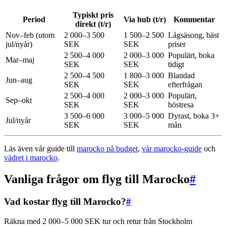
Typiskt pris
Period
Via hub (t/r)
Kommentar
direkt (t/r)
Nov–feb (utom
2 000–3 500
1 500–2 500
Lågsäsong, bäst
jul/nyår)
SEK
SEK
priser
2 500–4 000
2 000–3 000
Populärt, boka
Mar–maj
SEK
SEK
tidigt
2 500–4 500
1 800–3 000
Blandad
Jun–aug
SEK
SEK
efterfrågan
2 500–4 000
2 000–3 000
Populärt,
Sep–okt
SEK
SEK
höstresa
3 500–6 000
3 000–5 000
Dyrast, boka 3+
Jul/nyår
SEK
SEK
mån
Läs även vår guide till
marocko på budget
,
vår marocko-guide
och
vädret i marocko
.
Vanliga frågor om flyg till Marocko
#
Vad kostar flyg till Marocko?
#
Räkna med 2 000–5 000 SEK tur och retur från Stockholm