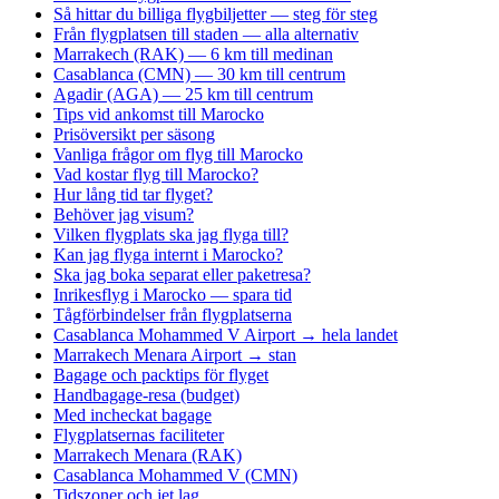
Så hittar du billiga flygbiljetter — steg för steg
Från flygplatsen till staden — alla alternativ
Marrakech (RAK) — 6 km till medinan
Casablanca (CMN) — 30 km till centrum
Agadir (AGA) — 25 km till centrum
Tips vid ankomst till Marocko
Prisöversikt per säsong
Vanliga frågor om flyg till Marocko
Vad kostar flyg till Marocko?
Hur lång tid tar flyget?
Behöver jag visum?
Vilken flygplats ska jag flyga till?
Kan jag flyga internt i Marocko?
Ska jag boka separat eller paketresa?
Inrikesflyg i Marocko — spara tid
Tågförbindelser från flygplatserna
Casablanca Mohammed V Airport → hela landet
Marrakech Menara Airport → stan
Bagage och packtips för flyget
Handbagage-resa (budget)
Med incheckat bagage
Flygplatsernas faciliteter
Marrakech Menara (RAK)
Casablanca Mohammed V (CMN)
Tidszoner och jet lag