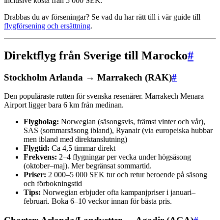
inclusive kosta från 5 000 SEK.
Drabbas du av förseningar? Se vad du har rätt till i vår guide till
flygförsening och ersättning
.
Direktflyg från Sverige till Marocko
#
Stockholm Arlanda → Marrakech (RAK)
#
Den populäraste rutten för svenska resenärer. Marrakech Menara
Airport ligger bara 6 km från medinan.
Flygbolag:
Norwegian (säsongsvis, främst vinter och vår),
SAS (sommarsäsong ibland), Ryanair (via europeiska hubbar
men ibland med direktanslutning)
Flygtid:
Ca 4,5 timmar direkt
Frekvens:
2–4 flygningar per vecka under högsäsong
(oktober–maj). Mer begränsat sommartid.
Priser:
2 000–5 000 SEK tur och retur beroende på säsong
och förbokningstid
Tips:
Norwegian erbjuder ofta kampanjpriser i januari–
februari. Boka 6–10 veckor innan för bästa pris.