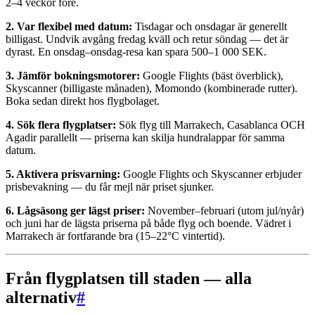
2–4 veckor före.
2. Var flexibel med datum:
Tisdagar och onsdagar är generellt
billigast. Undvik avgång fredag kväll och retur söndag — det är
dyrast. En onsdag–onsdag-resa kan spara 500–1 000 SEK.
3. Jämför bokningsmotorer:
Google Flights (bäst överblick),
Skyscanner (billigaste månaden), Momondo (kombinerade rutter).
Boka sedan direkt hos flygbolaget.
4. Sök flera flygplatser:
Sök flyg till Marrakech, Casablanca OCH
Agadir parallellt — priserna kan skilja hundralappar för samma
datum.
5. Aktivera prisvarning:
Google Flights och Skyscanner erbjuder
prisbevakning — du får mejl när priset sjunker.
6. Lågsäsong ger lägst priser:
November–februari (utom jul/nyår)
och juni har de lägsta priserna på både flyg och boende. Vädret i
Marrakech är fortfarande bra (15–22°C vintertid).
Från flygplatsen till staden — alla
alternativ
#