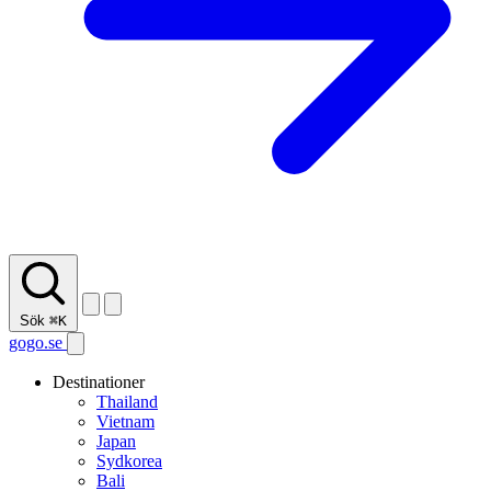
Sök
⌘K
gogo.se
Destinationer
Thailand
Vietnam
Japan
Sydkorea
Bali