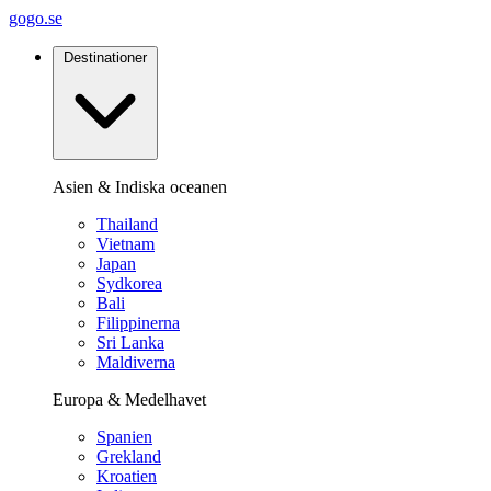
gogo.se
Destinationer
Asien & Indiska oceanen
Thailand
Vietnam
Japan
Sydkorea
Bali
Filippinerna
Sri Lanka
Maldiverna
Europa & Medelhavet
Spanien
Grekland
Kroatien