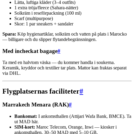
Lätta, luftiga kläder (3–4 outfits)
1 extra tröja/fleece (Sahara-nätter)
Solkräm i reseförpackning (100 ml)
Scarf (multipurpose)
Skor: 1 par sneakers + sandaler
Spara:
Köp hygienartiklar, solkräm och vatten på plats i Marocko
— billigare och du slipper flytandebegränsningen.
Med incheckat bagage
#
Ta med en halvtom väska — du kommer handla i soukerna.
Keramik, kryddor och textilier tar plats. Mattor kan fraktas separat
via DHL.
Flygplatsernas faciliteter
#
Marrakech Menara (RAK)
#
Bankomat:
I ankomsthallen (Attijari Wafa Bank, BMCE). Ta
ut MAD här.
SIM-kort:
Maroc Telecom, Orange, Inwi — kiosker i
ankomsthallen. 30–50 MAD med 5–10 GB.