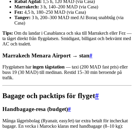
Rabat Agdal:
1,5 h, 120 MAD (via Casa)
Marrakech:
3 h, 140–200 MAD (via Casa)
Fez:
4,5 h, 180–250 MAD (via Casa)
Tanger:
3 h, 200–300 MAD med Al Boraq snabbtåg (via
Casa)
Tips:
Om du landar i Casablanca och ska till Marrakech eller Fez —
ta tåget direkt från flygplatsen. Smidigast, billigast och bekvämt med
AC och toalett.
Marrakech Menara Airport → stan
#
Flygplatsen har
ingen tågstation
— taxi (200 MAD fast pris) eller
buss 19 (30 MAD) till medinan. Restid 15–30 min beroende på
trafik.
Bagage och packtips för flyget
#
Handbagage-resa (budget)
#
Många lågprisbolag (Ryanair, easyJet) tar extra betalt för incheckat
bagage. En vecka i Marocko klaras med handbagage (8–10 kg):