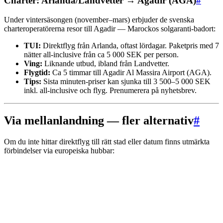
Charter: Arlanda/Landvetter → Agadir (AGA)
#
Under vintersäsongen (november–mars) erbjuder de svenska
charteroperatörerna resor till Agadir — Marockos solgaranti-badort:
TUI:
Direktflyg från Arlanda, oftast lördagar. Paketpris med 7
nätter all-inclusive från ca 5 000 SEK per person.
Ving:
Liknande utbud, ibland från Landvetter.
Flygtid:
Ca 5 timmar till Agadir Al Massira Airport (AGA).
Tips:
Sista minuten-priser kan sjunka till 3 500–5 000 SEK
inkl. all-inclusive och flyg. Prenumerera på nyhetsbrev.
Via mellanlandning — fler alternativ
#
Om du inte hittar direktflyg till rätt stad eller datum finns utmärkta
förbindelser via europeiska hubbar: