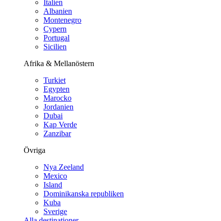
Italien
Albanien
Montenegro
Cypern
Portugal
Sicilien
Afrika & Mellanöstern
Turkiet
Egypten
Marocko
Jordanien
Dubai
Kap Verde
Zanzibar
Övriga
Nya Zeeland
Mexico
Island
Dominikanska republiken
Kuba
Sverige
Alla destinationer