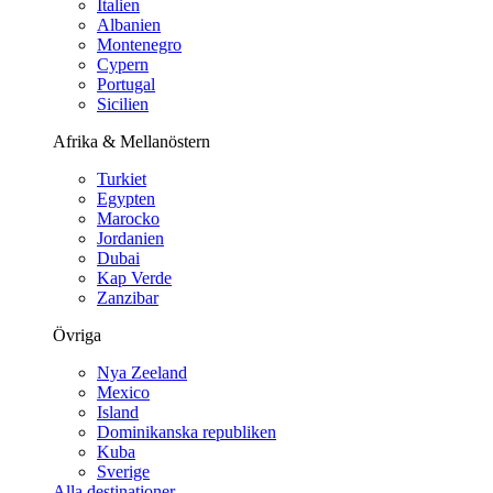
Italien
Albanien
Montenegro
Cypern
Portugal
Sicilien
Afrika & Mellanöstern
Turkiet
Egypten
Marocko
Jordanien
Dubai
Kap Verde
Zanzibar
Övriga
Nya Zeeland
Mexico
Island
Dominikanska republiken
Kuba
Sverige
Alla destinationer