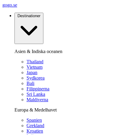
gogo.se
Destinationer
Asien & Indiska oceanen
Thailand
Vietnam
Japan
Sydkorea
Bali
Filippinerna
Sri Lanka
Maldiverna
Europa & Medelhavet
Spanien
Grekland
Kroatien