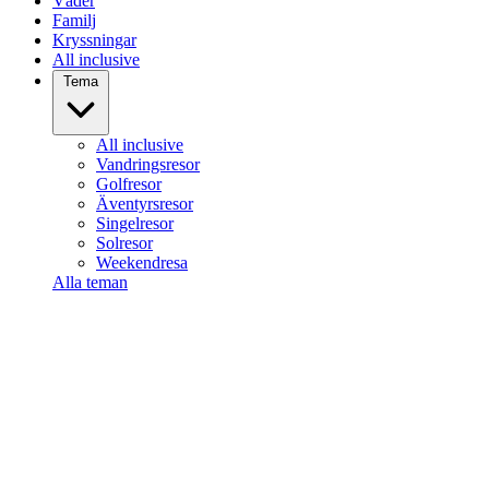
Väder
Familj
Kryssningar
All inclusive
Tema
All inclusive
Vandringsresor
Golfresor
Äventyrsresor
Singelresor
Solresor
Weekendresa
Alla teman