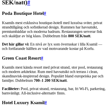
SEK/natt)
#
Poda Boutique Hotel
#
Ksamils mest exklusiva boutique-hotell med luxuösa sviter, privat
strandtillgång och sofistikerad design. Rummen har havsutsikt,
premiumbäddar och moderna badrum. Restaurangen serverar fisk
och skaldjur av hög klass. Dubbelrum från
800 SEK/natt
.
Det här gillar vi:
En nivå av lyx som överraskar i lilla Ksamil —
och fortfarande hälften av vad motsvarande kostar på Korfu.
Green Coast Resort
#
Ksamils mest kända resort med privat strand, stor pool, restaurang
och modern arkitektur. Rum med havsutsikt och terrass i clean,
skandinavisk-inspirerad design. Populärt bland europeiska par och
familjer. Dubbelrum
700–1 200 SEK/natt
.
Faciliteter:
Pool, privat strand, restaurang, bar, fri Wi-Fi, parkering,
barnvänligt. All-inclusive-alternativ finns.
Hotel Luxury Ksamil
#