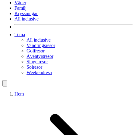
Väder
Familj
Kryssningar
All inclusive
Tema
All inclusive
Vandringsresor
Golfresor
Äventyrsresor
Singelresor
Solresor
Weekendresa
Hem