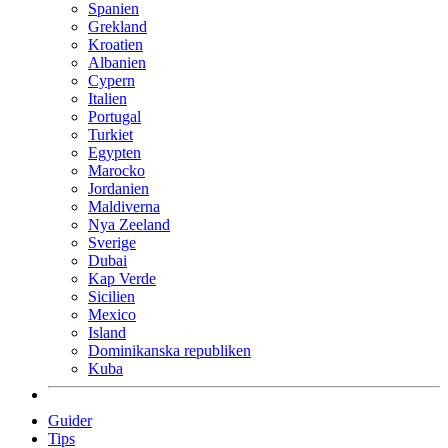
Spanien
Grekland
Kroatien
Albanien
Cypern
Italien
Portugal
Turkiet
Egypten
Marocko
Jordanien
Maldiverna
Nya Zeeland
Sverige
Dubai
Kap Verde
Sicilien
Mexico
Island
Dominikanska republiken
Kuba
Guider
Tips