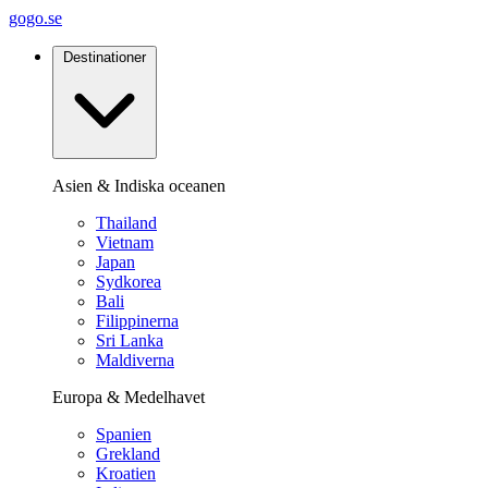
gogo.se
Destinationer
Asien & Indiska oceanen
Thailand
Vietnam
Japan
Sydkorea
Bali
Filippinerna
Sri Lanka
Maldiverna
Europa & Medelhavet
Spanien
Grekland
Kroatien