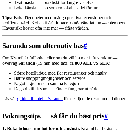
Tvättmaskin — praktiskt för längre vistelser
Lokalkänsla — bo som en lokal istället för turist
Tips:
Boka lägenheter med många positiva recensioner och
verifierad värd. Kolla att AC fungerar (nödvändigt juni–september).
Havsutsikt kostar ofta inte mer — fråga värden.
Saranda som alternativ bas
#
Om Ksamil är fullbokat eller om du vill ha mer infrastruktur —
överväg
Saranda
(15 min med taxi, ca
800 ALL/75 SEK
):
Större hotellutbud med fler restauranger och nattliv
Bättre shoppingmöjligheter och service
Något lägre priser i samma kategori
Dagstrip till Ksamils stränder fungerar utmärkt
Läs vår
guide till hotell i Saranda
för detaljerade rekommendationer.
Bokningstips — så får du bäst pris
#
1. Boka tidigast möjligt för juli–augusti.
Ksamil har begränsat