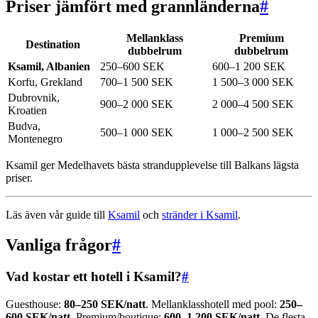
Priser jämfört med grannländerna
#
Mellanklass
Premium
Destination
dubbelrum
dubbelrum
Ksamil, Albanien
250–600 SEK
600–1 200 SEK
Korfu, Grekland
700–1 500 SEK
1 500–3 000 SEK
Dubrovnik,
900–2 000 SEK
2 000–4 500 SEK
Kroatien
Budva,
500–1 000 SEK
1 000–2 500 SEK
Montenegro
Ksamil ger Medelhavets bästa strandupplevelse till Balkans lägsta
priser.
Läs även vår guide till
Ksamil
och
stränder i Ksamil
.
Vanliga frågor
#
Vad kostar ett hotell i Ksamil?
#
Guesthouse:
80–250 SEK/natt
. Mellanklasshotell med pool:
250–
600 SEK/natt
. Premium/boutique:
600–1 200 SEK/natt
. De flesta