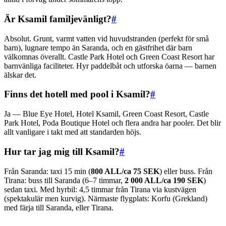
Är Ksamil familjevänligt?
#
Absolut. Grunt, varmt vatten vid huvudstranden (perfekt för små
barn), lugnare tempo än Saranda, och en gästfrihet där barn
välkomnas överallt. Castle Park Hotel och Green Coast Resort har
barnvänliga faciliteter. Hyr paddelbåt och utforska öarna — barnen
älskar det.
Finns det hotell med pool i Ksamil?
#
Ja — Blue Eye Hotel, Hotel Ksamil, Green Coast Resort, Castle
Park Hotel, Poda Boutique Hotel och flera andra har pooler. Det blir
allt vanligare i takt med att standarden höjs.
Hur tar jag mig till Ksamil?
#
Från Saranda: taxi 15 min (
800 ALL/ca 75 SEK
) eller buss. Från
Tirana: buss till Saranda (6–7 timmar,
2 000 ALL/ca 190 SEK
)
sedan taxi. Med hyrbil: 4,5 timmar från Tirana via kustvägen
(spektakulär men kurvig). Närmaste flygplats: Korfu (Grekland)
med färja till Saranda, eller Tirana.