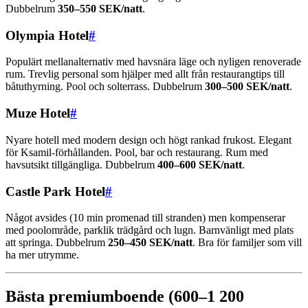
Dubbelrum
350–550 SEK/natt
.
Olympia Hotel
#
Populärt mellanalternativ med havsnära läge och nyligen renoverade
rum. Trevlig personal som hjälper med allt från restaurangtips till
båtuthyrning. Pool och solterrass. Dubbelrum
300–500 SEK/natt
.
Muze Hotel
#
Nyare hotell med modern design och högt rankad frukost. Elegant
för Ksamil-förhållanden. Pool, bar och restaurang. Rum med
havsutsikt tillgängliga. Dubbelrum
400–600 SEK/natt
.
Castle Park Hotel
#
Något avsides (10 min promenad till stranden) men kompenserar
med poolområde, parklik trädgård och lugn. Barnvänligt med plats
att springa. Dubbelrum
250–450 SEK/natt
. Bra för familjer som vill
ha mer utrymme.
Bästa premiumboende (600–1 200