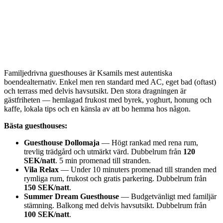
Familjedrivna guesthouses är Ksamils mest autentiska
boendealternativ. Enkel men ren standard med AC, eget bad (oftast)
och terrass med delvis havsutsikt. Den stora dragningen är
gästfriheten — hemlagad frukost med byrek, yoghurt, honung och
kaffe, lokala tips och en känsla av att bo hemma hos någon.
Bästa guesthouses:
Guesthouse Dollomaja
— Högt rankad med rena rum,
trevlig trädgård och utmärkt värd. Dubbelrum från
120
SEK/natt
. 5 min promenad till stranden.
Vila Relax
— Under 10 minuters promenad till stranden med
rymliga rum, frukost och gratis parkering. Dubbelrum från
150 SEK/natt
.
Summer Dream Guesthouse
— Budgetvänligt med familjär
stämning. Balkong med delvis havsutsikt. Dubbelrum från
100 SEK/natt
.