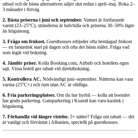
utbud och de bästa alternativen säljer slut redan i april–maj. Boka 2–
3 månader i förväg.
2. Bästa priserna i juni och september.
Vattnet är fortfarande
varmt (23–25°C), stränderna är halvfulla och priserna 30–50% lägre
än högsäsong.
3. Fråga om frukost.
Guesthouses erbjuder ofta hemlagad frukost
— en fantastisk start på dagen och ofta det bästa målet. Fråga vad
som ingår vid bokning.
4. Jämför priser.
Kolla Booking.com, Airbnb och hotellets egen
sajt. Vissa hotell ger rabatt vid direktbokning.
5. Kontrollera AC.
Nödvändigt juni–september. Nätterna kan vara
varma (25°C+) och rum utan AC är olidliga.
6. Fria parkeringsplatser.
Om du har hyrbil — kolla att boendet
har gratis parkering. Gatuparkering i Ksamil kan vara kaotisk i
högsäsong.
7. Förhandla vid längre vistelse.
5+ nätter? Fråga om rabatt — det
är vanligt och förväntat i Albanien, speciellt på guesthouses.