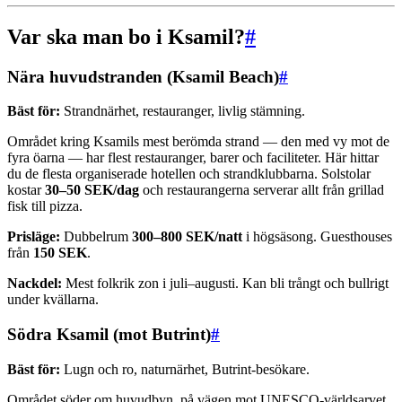
Var ska man bo i Ksamil?
#
Nära huvudstranden (Ksamil Beach)
#
Bäst för:
Strandnärhet, restauranger, livlig stämning.
Området kring Ksamils mest berömda strand — den med vy mot de
fyra öarna — har flest restauranger, barer och faciliteter. Här hittar
du de flesta organiserade hotellen och strandklubbarna. Solstolar
kostar
30–50 SEK/dag
och restaurangerna serverar allt från grillad
fisk till pizza.
Prisläge:
Dubbelrum
300–800 SEK/natt
i högsäsong. Guesthouses
från
150 SEK
.
Nackdel:
Mest folkrik zon i juli–augusti. Kan bli trångt och bullrigt
under kvällarna.
Södra Ksamil (mot Butrint)
#
Bäst för:
Lugn och ro, naturnärhet, Butrint-besökare.
Området söder om huvudbyn, på vägen mot UNESCO-världsarvet