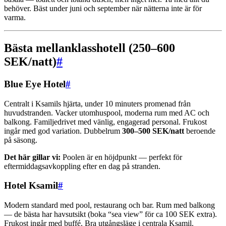
behöver. Bäst under juni och september när nätterna inte är för
varma.
Bästa mellanklasshotell (250–600
SEK/natt)
#
Blue Eye Hotel
#
Centralt i Ksamils hjärta, under 10 minuters promenad från
huvudstranden. Vacker utomhuspool, moderna rum med AC och
balkong. Familjedrivet med vänlig, engagerad personal. Frukost
ingår med god variation. Dubbelrum
300–500 SEK/natt
beroende
på säsong.
Det här gillar vi:
Poolen är en höjdpunkt — perfekt för
eftermiddagsavkoppling efter en dag på stranden.
Hotel Ksamil
#
Modern standard med pool, restaurang och bar. Rum med balkong
— de bästa har havsutsikt (boka “sea view” för ca 100 SEK extra).
Frukost ingår med buffé. Bra utgångsläge i centrala Ksamil.