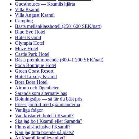
Guesthouses — Ksamils hjärta
Villa Ksamil
Villa August Ksamil
Camping
Bästa mellanklasshotell (250–600 SEK/natt)
Blue Eye Hotel
Hotel Ksamil
Olympia Hotel
Muze Hotel
Castle Park Hotel
Bästa premiumboende (600–1 200 SEK/natt)
Poda Boutique Hotel
Green Coast Resort
Hotel Luxury Ksamil
Bora Bora Hotel
Airbnb och lägenheter
Saranda som alternativ bas
Bokningstips — så får du bäst pris
Priser jämfört med grannländerna
Vanliga frågor
Vad kostar ett hotell i Ksamil?
Ska jag bo i Ksamil eller Saranda?
Finns all-inclusive i Ksamil?
Kan jag hitta boende på plats?
Är Ksamil familjevänligt?