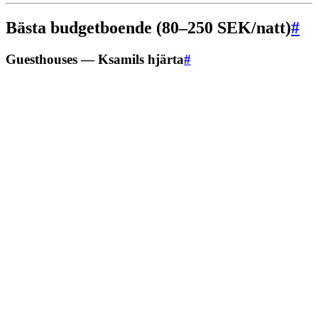
Bästa budgetboende (80–250 SEK/natt)
#
Guesthouses — Ksamils hjärta
#