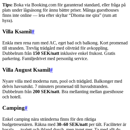
Tips:
Boka via Booking.com för garanterad standard, eller fråga på
plats under lågsäsong för ännu bättre priser. Många guesthouses
finns inte online — leta efter skyltar “Dhoma me qira” (rum att
hyra).
Villa Ksamil
#
Enkla men rena rum med AC, eget bad och balkong. Kort promenad
till stranden. Trevlig trädgård med olivträd för avkoppling.
Dubbelrum från
150 SEK/natt
inklusive enkel frukost. Gratis
parkering. Familjedrivet med personlig service.
Villa August Ksamil
#
Nyare villa med moderna rum, pool och trädgård. Balkonger med
delvis havsutsikt. 7 minuters promenad till huvudstranden.
Dubbelrum från
200 SEK/natt
. Bra mellanting mellan guesthouse
och hotell.
Camping
#
Enkel camping nära stränderna finns för den riktiga
budgetresenären. Räkna med
30–60 SEK/natt
per tält. Faciliteter är
basala — toalett och ibland dusch, men inget mer. Ta med allt du