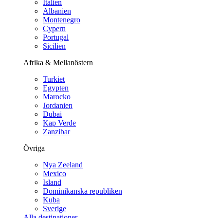
Italien
Albanien
Montenegro
Cypern
Portugal
Sicilien
Afrika & Mellanöstern
Turkiet
Egypten
Marocko
Jordanien
Dubai
Kap Verde
Zanzibar
Övriga
Nya Zeeland
Mexico
Island
Dominikanska republiken
Kuba
Sverige
Alla destinationer