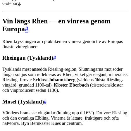
Göteborg.
Vin längs Rhen — en vinresa genom
Europa
#
Rhen-kryssningen är i praktiken en vinresa genom tre av Europas
finaste vinregioner:
Rheingau (Tyskland)
#
Tysklands mest ansedda Riesling-region. Sluttningarna mot söder
fångar solljus som reflekteras av Rhen, vilket ger elegant, mineralisk
Riesling. Prova:
Schloss Johannisberg
(världens äldsta Riesling-
vingård, grundad 1100-tal),
Kloster Eberbach
(cistercienskloster
och vinproducent sedan 1136).
Mosel (Tyskland)
#
Världens brantaste vingårdar (lutning upp till 65°). Druvor: Riesling
och den ovanliga Elbling. Vinerna är lättare, fruktigare och ofta
halvtorra. Byn Bernkastel-Kues är centrum.