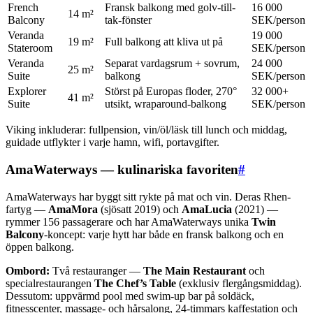
French
Fransk balkong med golv-till-
16 000
14 m²
Balcony
tak-fönster
SEK/person
Veranda
19 000
19 m²
Full balkong att kliva ut på
Stateroom
SEK/person
Veranda
Separat vardagsrum + sovrum,
24 000
25 m²
Suite
balkong
SEK/person
Explorer
Störst på Europas floder, 270°
32 000+
41 m²
Suite
utsikt, wraparound-balkong
SEK/person
Viking inkluderar: fullpension, vin/öl/läsk till lunch och middag,
guidade utflykter i varje hamn, wifi, portavgifter.
AmaWaterways — kulinariska favoriten
#
AmaWaterways har byggt sitt rykte på mat och vin. Deras Rhen-
fartyg —
AmaMora
(sjösatt 2019) och
AmaLucia
(2021) —
rymmer 156 passagerare och har AmaWaterways unika
Twin
Balcony
-koncept: varje hytt har både en fransk balkong och en
öppen balkong.
Ombord:
Två restauranger —
The Main Restaurant
och
specialrestaurangen
The Chef’s Table
(exklusiv flergångsmiddag).
Dessutom: uppvärmd pool med swim-up bar på soldäck,
fitnesscenter, massage- och hårsalong, 24-timmars kaffestation och