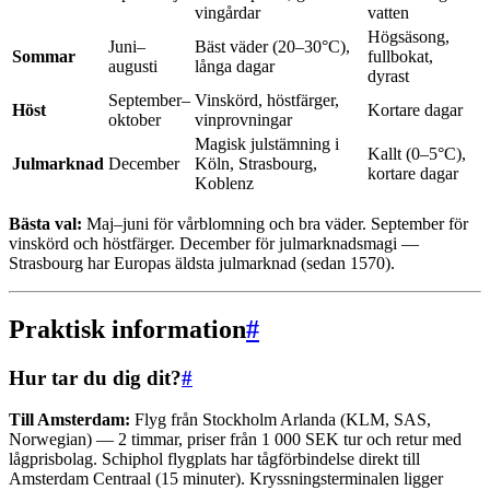
vingårdar
vatten
Högsäsong,
Juni–
Bäst väder (20–30°C),
Sommar
fullbokat,
augusti
långa dagar
dyrast
September–
Vinskörd, höstfärger,
Höst
Kortare dagar
oktober
vinprovningar
Magisk julstämning i
Kallt (0–5°C),
Julmarknad
December
Köln, Strasbourg,
kortare dagar
Koblenz
Bästa val:
Maj–juni för vårblomning och bra väder. September för
vinskörd och höstfärger. December för julmarknadsmagi —
Strasbourg har Europas äldsta julmarknad (sedan 1570).
Praktisk information
#
Hur tar du dig dit?
#
Till Amsterdam:
Flyg från Stockholm Arlanda (KLM, SAS,
Norwegian) — 2 timmar, priser från 1 000 SEK tur och retur med
lågprisbolag. Schiphol flygplats har tågförbindelse direkt till
Amsterdam Centraal (15 minuter). Kryssningsterminalen ligger