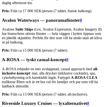
daglig afternoon tea.
Pris:
Från ca 17 000 SEK/person (7 nätter, fransk balkong).
Avalon Waterways — panoramafönster
#
Avalons
Suite Ships
(t.ex. Avalon Expression, Avalon Imagery II)
har branschens största fönster — hela väggen i hytten öppnas som
en jättelik skjutdörr. Perfekt för den som vill ha utsikt utan att kliva
ut på balkong.
Pris:
Från ca 15 000 SEK/person (7 nätter).
A-ROSA — tyskt casual-koncept
#
A-ROSA erbjuder en mer avslappnad, casual approach med
all-
inclusive-koncept
: mat, alla drycker (inklusive cocktails), spa,
cykeluthyrning och barnklubb ingår. Fartyget
A-ROSA CLEA
trafikerar Rhen och är ett bra val för familjer och par som vill ha
laidback atmosfär.
Pris:
Från ca 13 000 SEK/person (7 nätter, all-inclusive).
Riverside Luxury Cruises — lyxalternativet
#