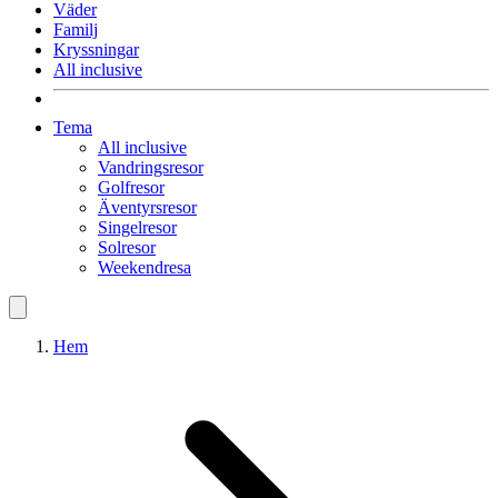
Väder
Familj
Kryssningar
All inclusive
Tema
All inclusive
Vandringsresor
Golfresor
Äventyrsresor
Singelresor
Solresor
Weekendresa
Hem