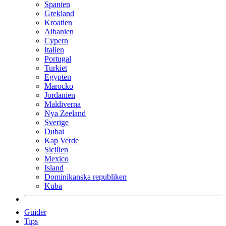
Spanien
Grekland
Kroatien
Albanien
Cypern
Italien
Portugal
Turkiet
Egypten
Marocko
Jordanien
Maldiverna
Nya Zeeland
Sverige
Dubai
Kap Verde
Sicilien
Mexico
Island
Dominikanska republiken
Kuba
Guider
Tips