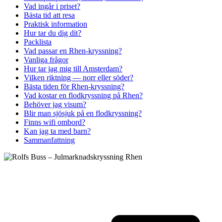
Vad ingår i priset?
Bästa tid att resa
Praktisk information
Hur tar du dig dit?
Packlista
Vad passar en Rhen-kryssning?
Vanliga frågor
Hur tar jag mig till Amsterdam?
Vilken riktning — norr eller söder?
Bästa tiden för Rhen-kryssning?
Vad kostar en flodkryssning på Rhen?
Behöver jag visum?
Blir man sjösjuk på en flodkryssning?
Finns wifi ombord?
Kan jag ta med barn?
Sammanfattning