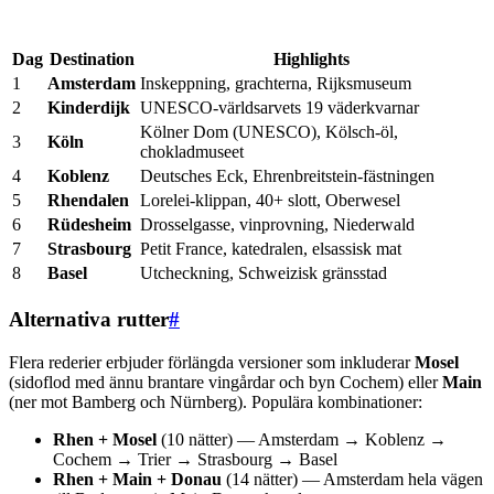
Dag
Destination
Highlights
1
Amsterdam
Inskeppning, grachterna, Rijksmuseum
2
Kinderdijk
UNESCO-världsarvets 19 väderkvarnar
Kölner Dom (UNESCO), Kölsch-öl,
3
Köln
chokladmuseet
4
Koblenz
Deutsches Eck, Ehrenbreitstein-fästningen
5
Rhendalen
Lorelei-klippan, 40+ slott, Oberwesel
6
Rüdesheim
Drosselgasse, vinprovning, Niederwald
7
Strasbourg
Petit France, katedralen, elsassisk mat
8
Basel
Utcheckning, Schweizisk gränsstad
Alternativa rutter
#
Flera rederier erbjuder förlängda versioner som inkluderar
Mosel
(sidoflod med ännu brantare vingårdar och byn Cochem) eller
Main
(ner mot Bamberg och Nürnberg). Populära kombinationer:
Rhen + Mosel
(10 nätter) — Amsterdam → Koblenz →
Cochem → Trier → Strasbourg → Basel
Rhen + Main + Donau
(14 nätter) — Amsterdam hela vägen