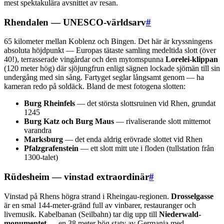
mest spektakulära avsnittet av resan.
Rhendalen — UNESCO-världsarv
#
65 kilometer mellan Koblenz och Bingen. Det här är kryssningens
absoluta höjdpunkt — Europas tätaste samling medeltida slott (över
40!), terrasserade vingårdar och den mytomspunna
Lorelei-klippan
(120 meter hög) där sjöjungfrun enligt sägnen lockade sjömän till sin
undergång med sin sång. Fartyget seglar långsamt genom — ha
kameran redo på soldäck. Bland de mest fotogena slotten:
Burg Rheinfels
— det största slottsruinen vid Rhen, grundat
1245
Burg Katz och Burg Maus
— rivaliserande slott mittemot
varandra
Marksburg
— det enda aldrig erövrade slottet vid Rhen
Pfalzgrafenstein
— ett slott mitt ute i floden (tullstation från
1300-talet)
Rüdesheim — vinstad extraordinär
#
Vinstad på Rhens högra strand i Rheingau-regionen.
Drosselgasse
är en smal 144-meter-gränd full av vinbarer, restauranger och
livemusik. Kabelbanan (Seilbahn) tar dig upp till
Niederwald-
monumentet
— en 38 meter hög staty av Germania med