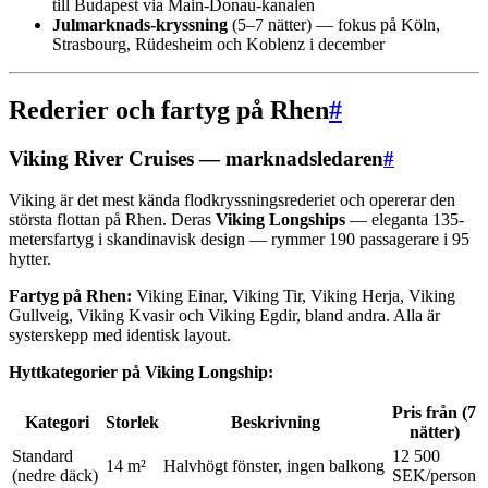
till Budapest via Main-Donau-kanalen
Julmarknads-kryssning
(5–7 nätter) — fokus på Köln,
Strasbourg, Rüdesheim och Koblenz i december
Rederier och fartyg på Rhen
#
Viking River Cruises — marknadsledaren
#
Viking är det mest kända flodkryssningsrederiet och opererar den
största flottan på Rhen. Deras
Viking Longships
— eleganta 135-
metersfartyg i skandinavisk design — rymmer 190 passagerare i 95
hytter.
Fartyg på Rhen:
Viking Einar, Viking Tir, Viking Herja, Viking
Gullveig, Viking Kvasir och Viking Egdir, bland andra. Alla är
systerskepp med identisk layout.
Hyttkategorier på Viking Longship:
Pris från (7
Kategori
Storlek
Beskrivning
nätter)
Standard
12 500
14 m²
Halvhögt fönster, ingen balkong
(nedre däck)
SEK/person