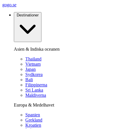
gogo.se
Destinationer
Asien & Indiska oceanen
Thailand
Vietnam
Japan
Sydkorea
Bali
Filippinerna
Sri Lanka
Maldiverna
Europa & Medelhavet
Spanien
Grekland
Kroatien