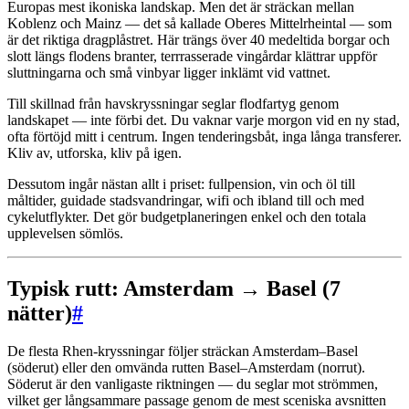
Europas mest ikoniska landskap. Men det är sträckan mellan
Koblenz och Mainz — det så kallade Oberes Mittelrheintal — som
är det riktiga dragplåstret. Här trängs över 40 medeltida borgar och
slott längs flodens branter, terrrasserade vingårdar klättrar uppför
sluttningarna och små vinbyar ligger inklämt vid vattnet.
Till skillnad från havskryssningar seglar flodfartyg genom
landskapet — inte förbi det. Du vaknar varje morgon vid en ny stad,
ofta förtöjd mitt i centrum. Ingen tenderingsbåt, inga långa transferer.
Kliv av, utforska, kliv på igen.
Dessutom ingår nästan allt i priset: fullpension, vin och öl till
måltider, guidade stadsvandringar, wifi och ibland till och med
cykelutflykter. Det gör budgetplaneringen enkel och den totala
upplevelsen sömlös.
Typisk rutt: Amsterdam → Basel (7
nätter)
#
De flesta Rhen-kryssningar följer sträckan Amsterdam–Basel
(söderut) eller den omvända rutten Basel–Amsterdam (norrut).
Söderut är den vanligaste riktningen — du seglar mot strömmen,
vilket ger långsammare passage genom de mest sceniska avsnitten