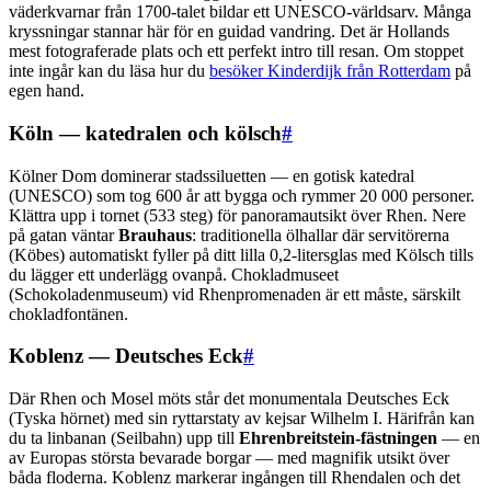
väderkvarnar från 1700-talet bildar ett UNESCO-världsarv. Många
kryssningar stannar här för en guidad vandring. Det är Hollands
mest fotograferade plats och ett perfekt intro till resan. Om stoppet
inte ingår kan du läsa hur du
besöker Kinderdijk från Rotterdam
på
egen hand.
Köln — katedralen och kölsch
#
Kölner Dom dominerar stadssiluetten — en gotisk katedral
(UNESCO) som tog 600 år att bygga och rymmer 20 000 personer.
Klättra upp i tornet (533 steg) för panoramautsikt över Rhen. Nere
på gatan väntar
Brauhaus
: traditionella ölhallar där servitörerna
(Köbes) automatiskt fyller på ditt lilla 0,2-litersglas med Kölsch tills
du lägger ett underlägg ovanpå. Chokladmuseet
(Schokoladenmuseum) vid Rhenpromenaden är ett måste, särskilt
chokladfontänen.
Koblenz — Deutsches Eck
#
Där Rhen och Mosel möts står det monumentala Deutsches Eck
(Tyska hörnet) med sin ryttarstaty av kejsar Wilhelm I. Härifrån kan
du ta linbanan (Seilbahn) upp till
Ehrenbreitstein-fästningen
— en
av Europas största bevarade borgar — med magnifik utsikt över
båda floderna. Koblenz markerar ingången till Rhendalen och det