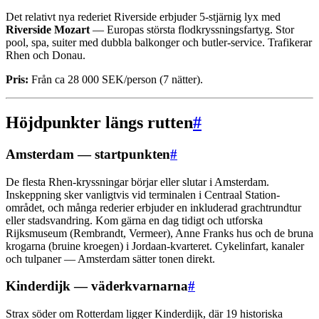
Det relativt nya rederiet Riverside erbjuder 5-stjärnig lyx med
Riverside Mozart
— Europas största flodkryssningsfartyg. Stor
pool, spa, suiter med dubbla balkonger och butler-service. Trafikerar
Rhen och Donau.
Pris:
Från ca 28 000 SEK/person (7 nätter).
Höjdpunkter längs rutten
#
Amsterdam — startpunkten
#
De flesta Rhen-kryssningar börjar eller slutar i Amsterdam.
Inskeppning sker vanligtvis vid terminalen i Centraal Station-
området, och många rederier erbjuder en inkluderad grachtrundtur
eller stadsvandring. Kom gärna en dag tidigt och utforska
Rijksmuseum (Rembrandt, Vermeer), Anne Franks hus och de bruna
krogarna (bruine kroegen) i Jordaan-kvarteret. Cykelinfart, kanaler
och tulpaner — Amsterdam sätter tonen direkt.
Kinderdijk — väderkvarnarna
#
Strax söder om Rotterdam ligger Kinderdijk, där 19 historiska