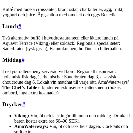
Buffé med färska croissanter, bröd, ostar, charkuterier, ägg, frukt,
yoghurt och juice. Äggstation med omelett och eggs Benedict.
Lunch
#
Två alternativ: buffé i huvudrestaurangen eller lättare lunch på
Aquavit Terrace (Viking) eller soldäck. Regionala specialiteter:
Sauerbraten (tysk gryta), Flammkuchen, holländska bitterballen.
Middag
#
Tre-fyra-rättersmeny serverad vid bord. Regionalt inspirerad:
holländsk fisk dag 1, rheinischer Sauerbraten dag 3, elsassisk
choucroute dag 6. Lokalt vin matchat till varje rätt. AmaWaterways’
The Chef’s Table
erbjuder en exklusiv sex-rättersmenu (bokas
ombord, inga extra kostnader).
Drycker
#
Viking:
Vin, öl och läsk ingår till lunch och middag. Drinkar i
baren kostar extra (ca 60–90 SEK).
AmaWaterways:
Vin, öl och läsk hela dagen. Cocktails och
sprit extra.