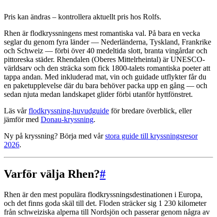
Pris kan ändras – kontrollera aktuellt pris hos Rolfs.
Rhen är flodkryssningens mest romantiska val. På bara en vecka
seglar du genom fyra länder — Nederländerna, Tyskland, Frankrike
och Schweiz — förbi över 40 medeltida slott, branta vingårdar och
pittoreska städer. Rhendalen (Oberes Mittelrheintal) är UNESCO-
världsarv och den sträcka som fick 1800-talets romantiska poeter att
tappa andan. Med inkluderad mat, vin och guidade utflykter får du
en paketupplevelse där du bara behöver packa upp en gång — och
sedan njuta medan landskapet glider förbi utanför hyttfönstret.
Läs vår
flodkryssning-huvudguide
för bredare överblick, eller
jämför med
Donau-kryssning
.
Ny på kryssning? Börja med vår
stora guide till kryssningsresor
2026
.
Varför välja Rhen?
#
Rhen är den mest populära flodkryssningsdestinationen i Europa,
och det finns goda skäl till det. Floden sträcker sig 1 230 kilometer
från schweiziska alperna till Nordsjön och passerar genom några av