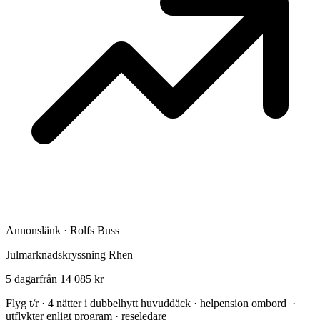
Annonslänk · Rolfs Buss
Julmarknadskryssning Rhen
5 dagar
från 14 085 kr
Flyg t/r · 4 nätter i dubbelhytt huvuddäck · helpension ombord ·
utflykter enligt program · reseledare