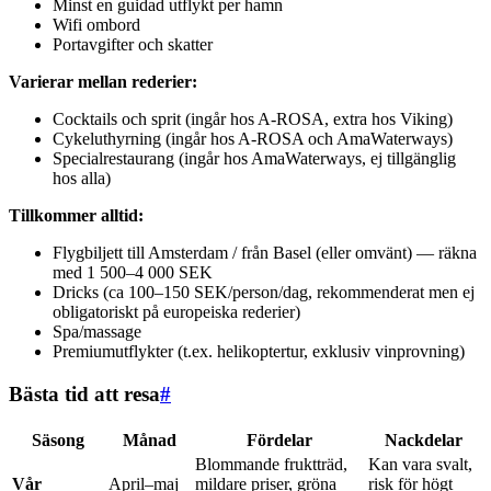
Minst en guidad utflykt per hamn
Wifi ombord
Portavgifter och skatter
Varierar mellan rederier:
Cocktails och sprit (ingår hos A-ROSA, extra hos Viking)
Cykeluthyrning (ingår hos A-ROSA och AmaWaterways)
Specialrestaurang (ingår hos AmaWaterways, ej tillgänglig
hos alla)
Tillkommer alltid:
Flygbiljett till Amsterdam / från Basel (eller omvänt) — räkna
med 1 500–4 000 SEK
Dricks (ca 100–150 SEK/person/dag, rekommenderat men ej
obligatoriskt på europeiska rederier)
Spa/massage
Premiumutflykter (t.ex. helikoptertur, exklusiv vinprovning)
Bästa tid att resa
#
Säsong
Månad
Fördelar
Nackdelar
Blommande fruktträd,
Kan vara svalt,
Vår
April–maj
mildare priser, gröna
risk för högt