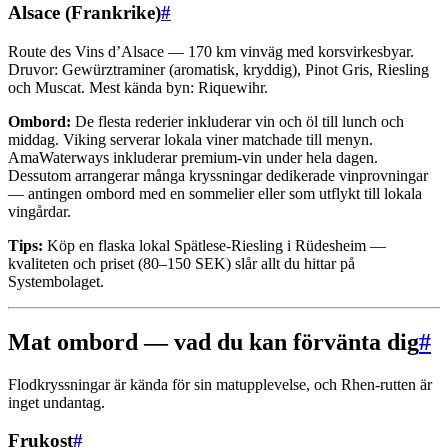
Alsace (Frankrike)
#
Route des Vins d’Alsace — 170 km vinväg med korsvirkesbyar.
Druvor: Gewürztraminer (aromatisk, kryddig), Pinot Gris, Riesling
och Muscat. Mest kända byn: Riquewihr.
Ombord:
De flesta rederier inkluderar vin och öl till lunch och
middag. Viking serverar lokala viner matchade till menyn.
AmaWaterways inkluderar premium-vin under hela dagen.
Dessutom arrangerar många kryssningar dedikerade vinprovningar
— antingen ombord med en sommelier eller som utflykt till lokala
vingårdar.
Tips:
Köp en flaska lokal Spätlese-Riesling i Rüdesheim —
kvaliteten och priset (80–150 SEK) slår allt du hittar på
Systembolaget.
Mat ombord — vad du kan förvänta dig
#
Flodkryssningar är kända för sin matupplevelse, och Rhen-rutten är
inget undantag.
Frukost
#