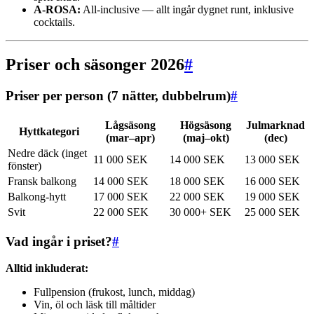
A-ROSA:
All-inclusive — allt ingår dygnet runt, inklusive
cocktails.
Priser och säsonger 2026
#
Priser per person (7 nätter, dubbelrum)
#
Lågsäsong
Högsäsong
Julmarknad
Hyttkategori
(mar–apr)
(maj–okt)
(dec)
Nedre däck (inget
11 000 SEK
14 000 SEK
13 000 SEK
fönster)
Fransk balkong
14 000 SEK
18 000 SEK
16 000 SEK
Balkong-hytt
17 000 SEK
22 000 SEK
19 000 SEK
Svit
22 000 SEK
30 000+ SEK
25 000 SEK
Vad ingår i priset?
#
Alltid inkluderat:
Fullpension (frukost, lunch, middag)
Vin, öl och läsk till måltider