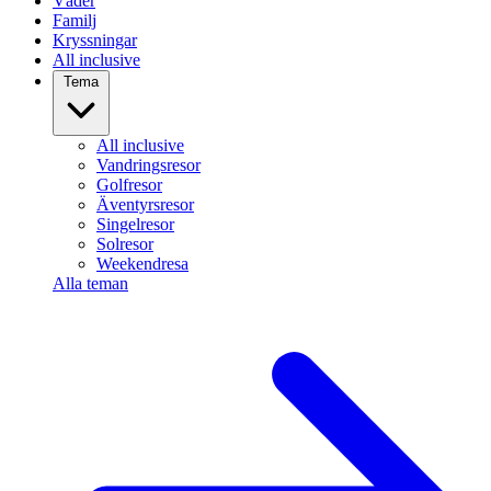
Väder
Familj
Kryssningar
All inclusive
Tema
All inclusive
Vandringsresor
Golfresor
Äventyrsresor
Singelresor
Solresor
Weekendresa
Alla teman