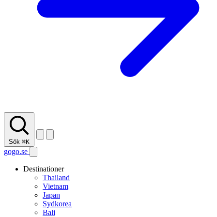
Sök
⌘K
gogo.se
Destinationer
Thailand
Vietnam
Japan
Sydkorea
Bali