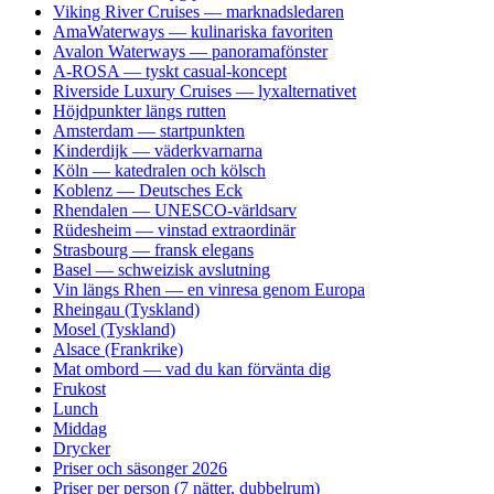
Viking River Cruises — marknadsledaren
AmaWaterways — kulinariska favoriten
Avalon Waterways — panoramafönster
A-ROSA — tyskt casual-koncept
Riverside Luxury Cruises — lyxalternativet
Höjdpunkter längs rutten
Amsterdam — startpunkten
Kinderdijk — väderkvarnarna
Köln — katedralen och kölsch
Koblenz — Deutsches Eck
Rhendalen — UNESCO-världsarv
Rüdesheim — vinstad extraordinär
Strasbourg — fransk elegans
Basel — schweizisk avslutning
Vin längs Rhen — en vinresa genom Europa
Rheingau (Tyskland)
Mosel (Tyskland)
Alsace (Frankrike)
Mat ombord — vad du kan förvänta dig
Frukost
Lunch
Middag
Drycker
Priser och säsonger 2026
Priser per person (7 nätter, dubbelrum)