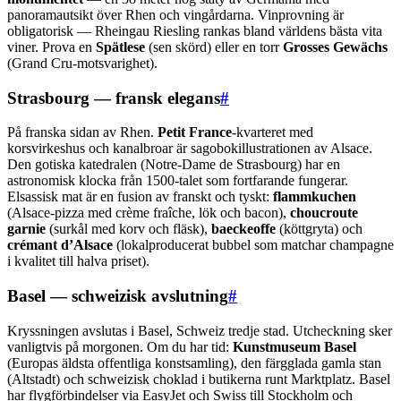
panoramautsikt över Rhen och vingårdarna. Vinprovning är
obligatorisk — Rheingau Riesling rankas bland världens bästa vita
viner. Prova en
Spätlese
(sen skörd) eller en torr
Grosses Gewächs
(Grand Cru-motsvarighet).
Strasbourg — fransk elegans
#
På franska sidan av Rhen.
Petit France
-kvarteret med
korsvirkeshus och kanalbroar är sagobokillustrationen av Alsace.
Den gotiska katedralen (Notre-Dame de Strasbourg) har en
astronomisk klocka från 1500-talet som fortfarande fungerar.
Elsassisk mat är en fusion av franskt och tyskt:
flammkuchen
(Alsace-pizza med crème fraîche, lök och bacon),
choucroute
garnie
(surkål med korv och fläsk),
baeckeoffe
(köttgryta) och
crémant d’Alsace
(lokalproducerat bubbel som matchar champagne
i kvalitet till halva priset).
Basel — schweizisk avslutning
#
Kryssningen avslutas i Basel, Schweiz tredje stad. Utcheckning sker
vanligtvis på morgonen. Om du har tid:
Kunstmuseum Basel
(Europas äldsta offentliga konstsamling), den färgglada gamla stan
(Altstadt) och schweizisk choklad i butikerna runt Marktplatz. Basel
har flygförbindelser via EasyJet och Swiss till Stockholm och