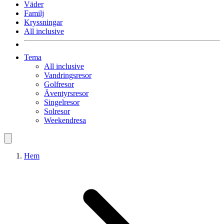
Väder
Familj
Kryssningar
All inclusive
Tema
All inclusive
Vandringsresor
Golfresor
Äventyrsresor
Singelresor
Solresor
Weekendresa
Hem