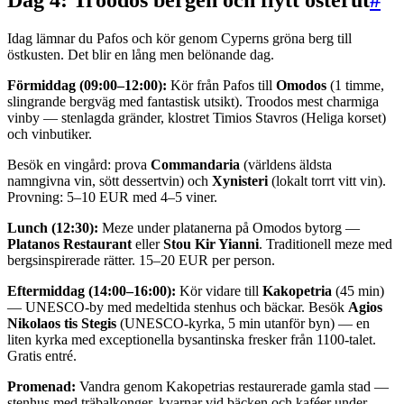
Dag 4: Troodos bergen och flytt österut
#
Idag lämnar du Pafos och kör genom Cyperns gröna berg till
östkusten. Det blir en lång men belönande dag.
Förmiddag (09:00–12:00):
Kör från Pafos till
Omodos
(1 timme,
slingrande bergväg med fantastisk utsikt). Troodos mest charmiga
vinby — stenlagda gränder, klostret Timios Stavros (Heliga korset)
och vinbutiker.
Besök en vingård: prova
Commandaria
(världens äldsta
namngivna vin, sött dessertvin) och
Xynisteri
(lokalt torrt vitt vin).
Provning: 5–10 EUR med 4–5 viner.
Lunch (12:30):
Meze under platanerna på Omodos bytorg —
Platanos Restaurant
eller
Stou Kir Yianni
. Traditionell meze med
bergsinspirerade rätter. 15–20 EUR per person.
Eftermiddag (14:00–16:00):
Kör vidare till
Kakopetria
(45 min)
— UNESCO-by med medeltida stenhus och bäckar. Besök
Agios
Nikolaos tis Stegis
(UNESCO-kyrka, 5 min utanför byn) — en
liten kyrka med exceptionella bysantinska fresker från 1100-talet.
Gratis entré.
Promenad:
Vandra genom Kakopetrias restaurerade gamla stad —
stenhus med träbalkonger, kvarnar vid bäcken och kaféer under