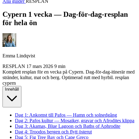
Alla guider
RESPLAN
Cypern 1 vecka — Dag-för-dag-resplan
för hela ön
Emma Lindqvist
RESPLAN
17 mars 2026
9 min
Komplett resplan för en vecka på Cypern. Dag-för-dag-itinerär med
stränder, kultur, mat och berg. Optimerad rutt med hyrbil.
resplan
cypern
Innehåll
Dag 1: Ankomst till Pafos — Hamn och solnedgång
Dag 2: Pafos kultur — Mosaiker, gravar och Afrodites klippa
Dag 3: Akamas, Blue Lagoon och Baths of Aphrodite
Dag 4: Troodos bergen och flytt österut
Dag 5: Fig Tree Bay och Cape Greco