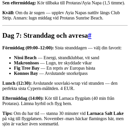
Sen eftermiddag:
Kör tillbaka till Protaras/Ayia Napa (1,5 timme).
Kväll:
Om du är sugen — upplev Ayia Napas nattliv längs Club
Strip. Annars: lugn middag vid Protaras Sunrise Beach.
Dag 7: Stranddag och avresa
#
Förmiddag (09:00–12:00):
Sista stranddagen — välj din favorit:
Nissi Beach
— Energi, strandklubbar, vit sand
Makronissos
— Lugn, tre skyddade vikar
Fig Tree Bay
— En repris av Europas bästa
Konnos Bay
— Avslutande snorkelpass
Lunch (12:30):
Avslutande souvlaki-wrap vid stranden — den
perfekta sista Cypern-målitden. 4 EUR.
Eftermiddag (14:00):
Kör till Larnaca flygplats (40 min från
Protaras). Lämna hyrbil och flyg hem.
Tips:
Om du har tid — stanna 30 minuter vid
Larnaca Salt Lake
på väg till flygplatsen. November–mars häckar flamingos här, men
sjön är vacker även sommartid.