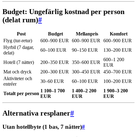
Budget: Ungefärlig kostnad per person
(delat rum)
#
Post
Budget
Mellanpris
Komfort
Flyg (tur-retur)
600–900 EUR
600–900 EUR
600–900 EUR
Hyrbil (7 dagar,
60–100 EUR
90–150 EUR
130–200 EUR
delat)
600–1 200
Hotell (7 nätter)
200–350 EUR
350–600 EUR
EUR
Mat och dryck
200–300 EUR
300–450 EUR
450–700 EUR
Aktiviteter och
30–60 EUR
60–100 EUR
100–200 EUR
entréer
1 100–1 700
1 400–2 200
1 900–3 200
Totalt per person
EUR
EUR
EUR
Alternativa resplaner
#
Utan hotellbyte (1 bas, 7 nätter)
#