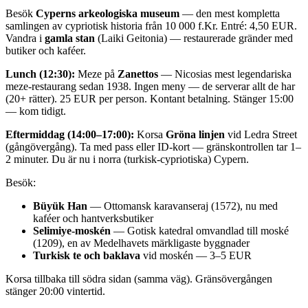
Besök
Cyperns arkeologiska museum
— den mest kompletta
samlingen av cypriotisk historia från 10 000 f.Kr. Entré: 4,50 EUR.
Vandra i
gamla stan
(Laiki Geitonia) — restaurerade gränder med
butiker och kaféer.
Lunch (12:30):
Meze på
Zanettos
— Nicosias mest legendariska
meze-restaurang sedan 1938. Ingen meny — de serverar allt de har
(20+ rätter). 25 EUR per person. Kontant betalning. Stänger 15:00
— kom tidigt.
Eftermiddag (14:00–17:00):
Korsa
Gröna linjen
vid Ledra Street
(gångövergång). Ta med pass eller ID-kort — gränskontrollen tar 1–
2 minuter. Du är nu i norra (turkisk-cypriotiska) Cypern.
Besök:
Büyük Han
— Ottomansk karavanseraj (1572), nu med
kaféer och hantverksbutiker
Selimiye-moskén
— Gotisk katedral omvandlad till moské
(1209), en av Medelhavets märkligaste byggnader
Turkisk te och baklava
vid moskén — 3–5 EUR
Korsa tillbaka till södra sidan (samma väg). Gränsövergången
stänger 20:00 vintertid.