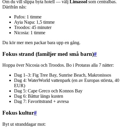
Om du vill slippa byta hotell — välj
Limassol
som centralbas.
Därifrån nås:
Pafos: 1 timme
Ayia Napa: 1,5 timme
Troodos: 45 minuter
Nicosia: 1 timme
Du kör mer men packar bara upp en gång.
Fokus strand (familjer med små barn)
#
Hoppa över Nicosia och Troodos. Bo i Protaras alla 7 nätter:
Dag 1–3: Fig Tree Bay, Sunrise Beach, Makronissos
Dag 4: WaterWorld vattenpark (en av Europas största, 40
EUR)
Dag 5: Cape Greco och Konnos Bay
Dag 6: Båttur längs kusten
Dag 7: Favoritstrand + avresa
Fokus kultur
#
Byt ut stranddagar mot: