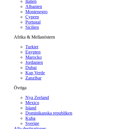
Italien
Albanien
Montenegro
Cypern
Portugal
Sicilien
Afrika & Mellanöstern
Turkiet
Egypten
Marocko
Jordanien
Dubai
Kap Verde
Zanzibar
Övriga
Nya Zeeland
Mexico
Island
Dominikanska republiken
Kuba
Sverige
Alla destinationer