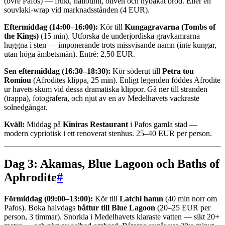
(övre Pafos) — frukt, halloumi, oliven och nybakat bröd. Eller en
souvlaki-wrap vid marknadsstånden (4 EUR).
Eftermiddag (14:00–16:00):
Kör till
Kungagravarna (Tombs of
the Kings)
(15 min). Utforska de underjordiska gravkamrarna
huggna i sten — imponerande trots missvisande namn (inte kungar,
utan höga ämbetsmän). Entré: 2,50 EUR.
Sen eftermiddag (16:30–18:30):
Kör söderut till
Petra tou
Romiou
(Afrodites klippa, 25 min). Enligt legenden föddes Afrodite
ur havets skum vid dessa dramatiska klippor. Gå ner till stranden
(trappa), fotografera, och njut av en av Medelhavets vackraste
solnedgångar.
Kväll:
Middag på
Kiniras Restaurant
i Pafos gamla stad —
modern cypriotisk i ett renoverat stenhus. 25–40 EUR per person.
Dag 3: Akamas, Blue Lagoon och Baths of
Aphrodite
#
Förmiddag (09:00–13:00):
Kör till
Latchi hamn
(40 min norr om
Pafos). Boka halvdags
båttur till Blue Lagoon
(20–25 EUR per
person, 3 timmar). Snorkla i Medelhavets klaraste vatten — sikt 20+