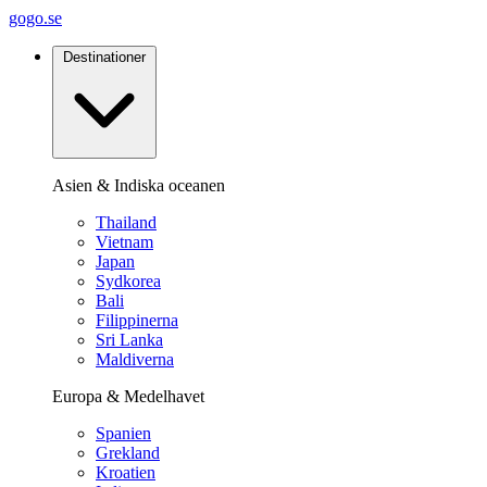
gogo.se
Destinationer
Asien & Indiska oceanen
Thailand
Vietnam
Japan
Sydkorea
Bali
Filippinerna
Sri Lanka
Maldiverna
Europa & Medelhavet
Spanien
Grekland
Kroatien