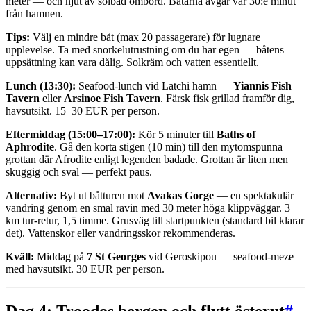
meter — och njut av solbad ombord. Båtarna avgår var 30:e minut
från hamnen.
Tips:
Välj en mindre båt (max 20 passagerare) för lugnare
upplevelse. Ta med snorkelutrustning om du har egen — båtens
uppsättning kan vara dålig. Solkräm och vatten essentiellt.
Lunch (13:30):
Seafood-lunch vid Latchi hamn —
Yiannis Fish
Tavern
eller
Arsinoe Fish Tavern
. Färsk fisk grillad framför dig,
havsutsikt. 15–30 EUR per person.
Eftermiddag (15:00–17:00):
Kör 5 minuter till
Baths of
Aphrodite
. Gå den korta stigen (10 min) till den mytomspunna
grottan där Afrodite enligt legenden badade. Grottan är liten men
skuggig och sval — perfekt paus.
Alternativ:
Byt ut båtturen mot
Avakas Gorge
— en spektakulär
vandring genom en smal ravin med 30 meter höga klippväggar. 3
km tur-retur, 1,5 timme. Grusväg till startpunkten (standard bil klarar
det). Vattenskor eller vandringsskor rekommenderas.
Kväll:
Middag på
7 St Georges
vid Geroskipou — seafood-meze
med havsutsikt. 30 EUR per person.