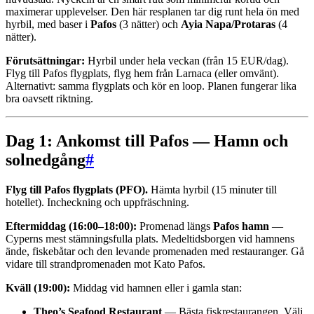
maximerar upplevelser. Den här resplanen tar dig runt hela ön med
hyrbil, med baser i
Pafos
(3 nätter) och
Ayia Napa/Protaras
(4
nätter).
Förutsättningar:
Hyrbil under hela veckan (från 15 EUR/dag).
Flyg till Pafos flygplats, flyg hem från Larnaca (eller omvänt).
Alternativt: samma flygplats och kör en loop. Planen fungerar lika
bra oavsett riktning.
Dag 1: Ankomst till Pafos — Hamn och
solnedgång
#
Flyg till Pafos flygplats (PFO).
Hämta hyrbil (15 minuter till
hotellet). Incheckning och uppfräschning.
Eftermiddag (16:00–18:00):
Promenad längs
Pafos hamn
—
Cyperns mest stämningsfulla plats. Medeltidsborgen vid hamnens
ände, fiskebåtar och den levande promenaden med restauranger. Gå
vidare till strandpromenaden mot Kato Pafos.
Kväll (19:00):
Middag vid hamnen eller i gamla stan:
Theo’s Seafood Restaurant
— Bästa fiskrestaurangen. Välj