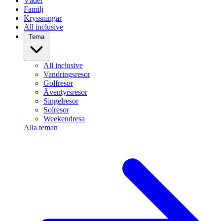
Väder
Familj
Kryssningar
All inclusive
Tema
All inclusive
Vandringsresor
Golfresor
Äventyrsresor
Singelresor
Solresor
Weekendresa
Alla teman