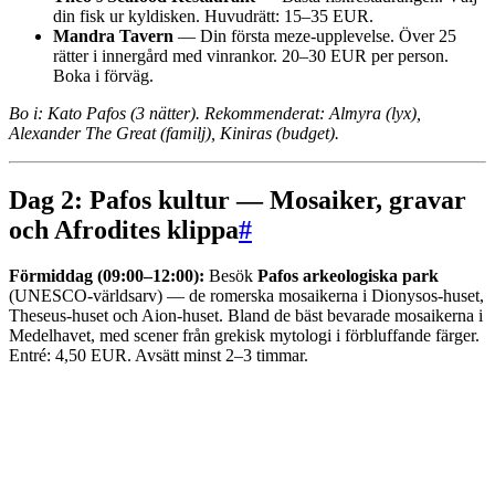
din fisk ur kyldisken. Huvudrätt: 15–35 EUR.
Mandra Tavern
— Din första meze-upplevelse. Över 25
rätter i innergård med vinrankor. 20–30 EUR per person.
Boka i förväg.
Bo i: Kato Pafos (3 nätter). Rekommenderat: Almyra (lyx),
Alexander The Great (familj), Kiniras (budget).
Dag 2: Pafos kultur — Mosaiker, gravar
och Afrodites klippa
#
Förmiddag (09:00–12:00):
Besök
Pafos arkeologiska park
(UNESCO-världsarv) — de romerska mosaikerna i Dionysos-huset,
Theseus-huset och Aion-huset. Bland de bäst bevarade mosaikerna i
Medelhavet, med scener från grekisk mytologi i förbluffande färger.
Entré: 4,50 EUR. Avsätt minst 2–3 timmar.