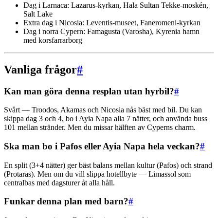
Dag i Larnaca: Lazarus-kyrkan, Hala Sultan Tekke-moskén,
Salt Lake
Extra dag i Nicosia: Leventis-museet, Faneromeni-kyrkan
Dag i norra Cypern: Famagusta (Varosha), Kyrenia hamn
med korsfarrarborg
Vanliga frågor
#
Kan man göra denna resplan utan hyrbil?
#
Svårt — Troodos, Akamas och Nicosia nås bäst med bil. Du kan
skippa dag 3 och 4, bo i Ayia Napa alla 7 nätter, och använda buss
101 mellan stränder. Men du missar hälften av Cyperns charm.
Ska man bo i Pafos eller Ayia Napa hela veckan?
#
En split (3+4 nätter) ger bäst balans mellan kultur (Pafos) och strand
(Protaras). Men om du vill slippa hotellbyte — Limassol som
centralbas med dagsturer åt alla håll.
Funkar denna plan med barn?
#