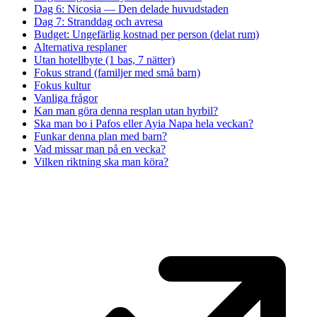
Dag 6: Nicosia — Den delade huvudstaden
Dag 7: Stranddag och avresa
Budget: Ungefärlig kostnad per person (delat rum)
Alternativa resplaner
Utan hotellbyte (1 bas, 7 nätter)
Fokus strand (familjer med små barn)
Fokus kultur
Vanliga frågor
Kan man göra denna resplan utan hyrbil?
Ska man bo i Pafos eller Ayia Napa hela veckan?
Funkar denna plan med barn?
Vad missar man på en vecka?
Vilken riktning ska man köra?