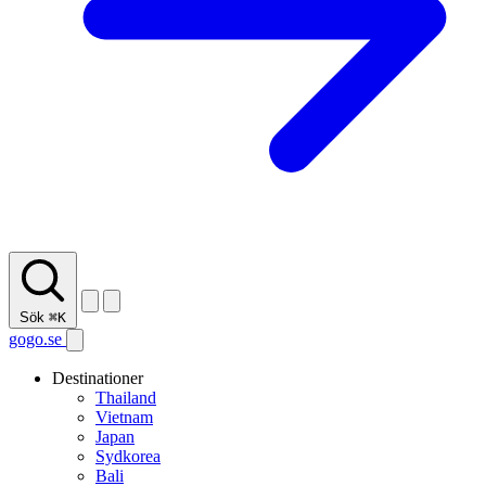
Sök
⌘K
gogo.se
Destinationer
Thailand
Vietnam
Japan
Sydkorea
Bali