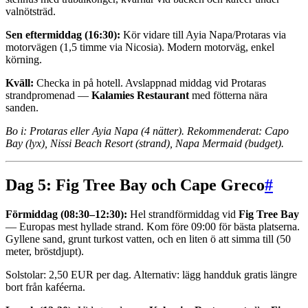
valnötsträd.
Sen eftermiddag (16:30):
Kör vidare till Ayia Napa/Protaras via
motorvägen (1,5 timme via Nicosia). Modern motorväg, enkel
körning.
Kväll:
Checka in på hotell. Avslappnad middag vid Protaras
strandpromenad —
Kalamies Restaurant
med fötterna nära
sanden.
Bo i: Protaras eller Ayia Napa (4 nätter). Rekommenderat: Capo
Bay (lyx), Nissi Beach Resort (strand), Napa Mermaid (budget).
Dag 5: Fig Tree Bay och Cape Greco
#
Förmiddag (08:30–12:30):
Hel strandförmiddag vid
Fig Tree Bay
— Europas mest hyllade strand. Kom före 09:00 för bästa platserna.
Gyllene sand, grunt turkost vatten, och en liten ö att simma till (50
meter, bröstdjupt).
Solstolar: 2,50 EUR per dag. Alternativ: lägg handduk gratis längre
bort från kaféerna.