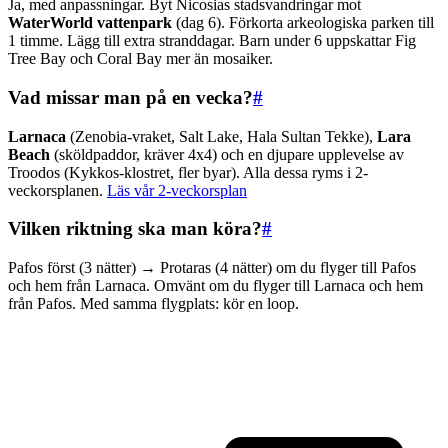
Ja, med anpassningar. Byt Nicosias stadsvandringar mot
WaterWorld vattenpark
(dag 6). Förkorta arkeologiska parken till
1 timme. Lägg till extra stranddagar. Barn under 6 uppskattar Fig
Tree Bay och Coral Bay mer än mosaiker.
Vad missar man på en vecka?
#
Larnaca
(Zenobia-vraket, Salt Lake, Hala Sultan Tekke),
Lara
Beach
(sköldpaddor, kräver 4x4) och en djupare upplevelse av
Troodos (Kykkos-klostret, fler byar). Alla dessa ryms i 2-
veckorsplanen.
Läs vår 2-veckorsplan
Vilken riktning ska man köra?
#
Pafos först (3 nätter) → Protaras (4 nätter) om du flyger till Pafos
och hem från Larnaca. Omvänt om du flyger till Larnaca och hem
från Pafos. Med samma flygplats: kör en loop.