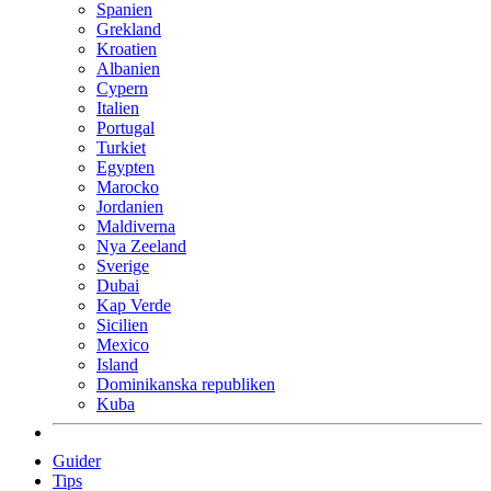
Spanien
Grekland
Kroatien
Albanien
Cypern
Italien
Portugal
Turkiet
Egypten
Marocko
Jordanien
Maldiverna
Nya Zeeland
Sverige
Dubai
Kap Verde
Sicilien
Mexico
Island
Dominikanska republiken
Kuba
Guider
Tips