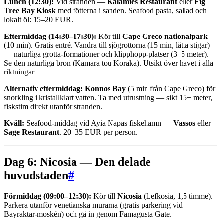
Lunch (12:30):
Vid stranden —
Kalamies Restaurant
eller
Fig
Tree Bay Kiosk
med fötterna i sanden. Seafood pasta, sallad och
lokalt öl: 15–20 EUR.
Eftermiddag (14:30–17:30):
Kör till
Cape Greco nationalpark
(10 min). Gratis entré. Vandra till sjögrottorna (15 min, lätta stigar)
— naturliga grotta-formationer och klipphopp-platser (3–5 meter).
Se den naturliga bron (Kamara tou Koraka). Utsikt över havet i alla
riktningar.
Alternativ eftermiddag:
Konnos Bay
(5 min från Cape Greco) för
snorkling i kristallklart vatten. Ta med utrustning — sikt 15+ meter,
fiskstim direkt utanför stranden.
Kväll:
Seafood-middag vid Ayia Napas fiskehamn —
Vassos
eller
Sage Restaurant
. 20–35 EUR per person.
Dag 6: Nicosia — Den delade
huvudstaden
#
Förmiddag (09:00–12:30):
Kör till
Nicosia
(Lefkosia, 1,5 timme).
Parkera utanför venetianska murarna (gratis parkering vid
Bayraktar-moskén) och gå in genom Famagusta Gate.