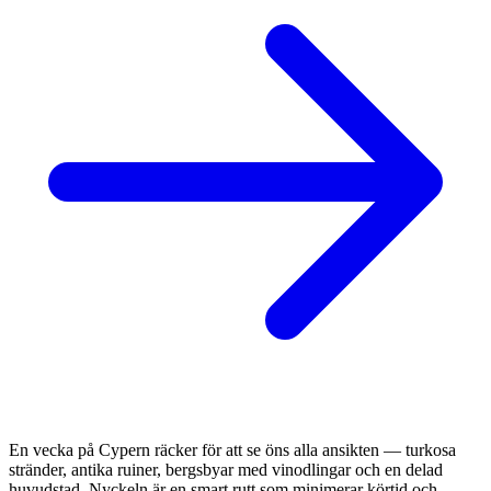
En vecka på Cypern räcker för att se öns alla ansikten — turkosa
stränder, antika ruiner, bergsbyar med vinodlingar och en delad
huvudstad. Nyckeln är en smart rutt som minimerar körtid och