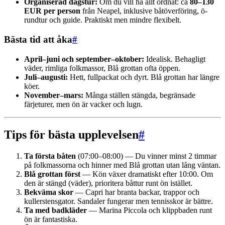
Organiserad dagstur:
Om du vill ha allt ordnat: ca
80–130
EUR per person
från Neapel, inklusive båtöverföring, ö-
rundtur och guide. Praktiskt men mindre flexibelt.
Bästa tid att åka
#
April–juni och september–oktober:
Idealisk. Behagligt
väder, rimliga folkmassor, Blå grottan ofta öppen.
Juli–augusti:
Hett, fullpackat och dyrt. Blå grottan har längre
köer.
November–mars:
Många ställen stängda, begränsade
färjeturer, men ön är vacker och lugn.
Tips för bästa upplevelsen
#
Ta första båten
(07:00–08:00) — Du vinner minst 2 timmar
på folkmassorna och hinner med Blå grottan utan lång väntan.
Blå grottan först
— Kön växer dramatiskt efter 10:00. Om
den är stängd (väder), prioritera båttur runt ön istället.
Bekväma skor
— Capri har branta backar, trappor och
kullerstensgator. Sandaler fungerar men tennisskor är bättre.
Ta med badkläder
— Marina Piccola och klippbaden runt
ön är fantastiska.