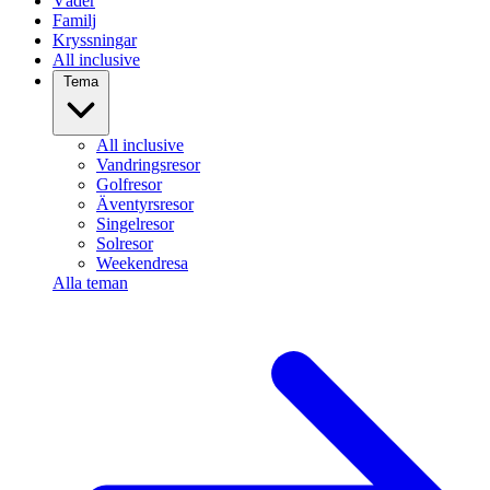
Väder
Familj
Kryssningar
All inclusive
Tema
All inclusive
Vandringsresor
Golfresor
Äventyrsresor
Singelresor
Solresor
Weekendresa
Alla teman