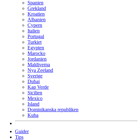
Spanien
Grekland
Kroatien
Albanien
Cypern
Italien
Portugal
Turkiet
Egypten
Marocko
Jordanien
Maldiverna
Nya Zeeland
Sverige
Dubai
Kap Verde
Sicilien
Mexico
Island
Dominikanska republiken
Kuba
Guider
Tips