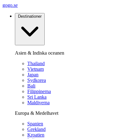
gogo.se
Destinationer
Asien & Indiska oceanen
Thailand
Vietnam
Japan
Sydkorea
Bali
Filippinerna
Sri Lanka
Maldiverna
Europa & Medelhavet
Spanien
Grekland
Kroatien