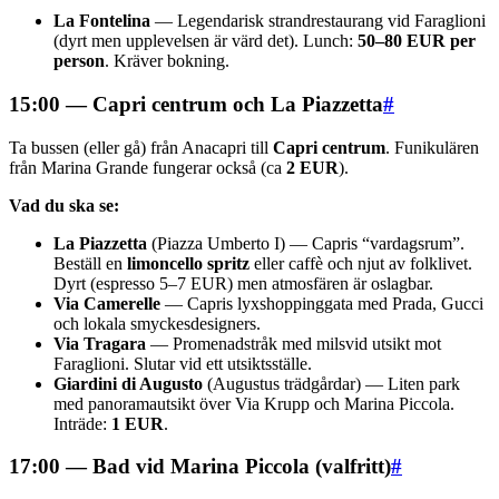
La Fontelina
— Legendarisk strandrestaurang vid Faraglioni
(dyrt men upplevelsen är värd det). Lunch:
50–80 EUR per
person
. Kräver bokning.
15:00 — Capri centrum och La Piazzetta
#
Ta bussen (eller gå) från Anacapri till
Capri centrum
. Funikulären
från Marina Grande fungerar också (ca
2 EUR
).
Vad du ska se:
La Piazzetta
(Piazza Umberto I) — Capris “vardagsrum”.
Beställ en
limoncello spritz
eller caffè och njut av folklivet.
Dyrt (espresso 5–7 EUR) men atmosfären är oslagbar.
Via Camerelle
— Capris lyxshoppinggata med Prada, Gucci
och lokala smyckesdesigners.
Via Tragara
— Promenadstråk med milsvid utsikt mot
Faraglioni. Slutar vid ett utsiktsställe.
Giardini di Augusto
(Augustus trädgårdar) — Liten park
med panoramautsikt över Via Krupp och Marina Piccola.
Inträde:
1 EUR
.
17:00 — Bad vid Marina Piccola (valfritt)
#