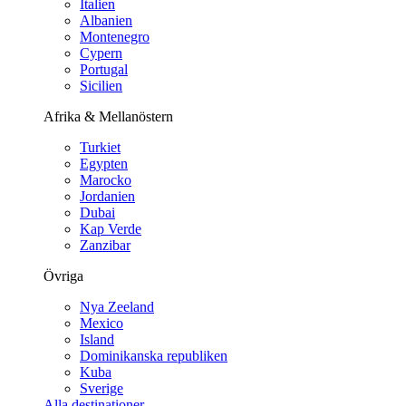
Italien
Albanien
Montenegro
Cypern
Portugal
Sicilien
Afrika & Mellanöstern
Turkiet
Egypten
Marocko
Jordanien
Dubai
Kap Verde
Zanzibar
Övriga
Nya Zeeland
Mexico
Island
Dominikanska republiken
Kuba
Sverige
Alla destinationer