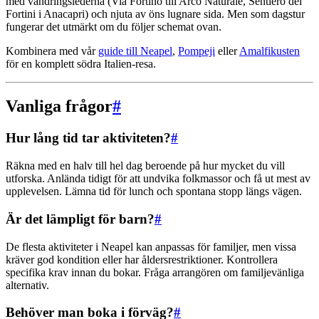
med vandringslederna (Via Fortino till Arco Naturale, Sentiero dei
Fortini i Anacapri) och njuta av öns lugnare sida. Men som dagstur
fungerar det utmärkt om du följer schemat ovan.
Kombinera med vår
guide till Neapel
,
Pompeji
eller
Amalfikusten
för en komplett södra Italien-resa.
Vanliga frågor
#
Hur lång tid tar aktiviteten?
#
Räkna med en halv till hel dag beroende på hur mycket du vill
utforska. Anlända tidigt för att undvika folkmassor och få ut mest av
upplevelsen. Lämna tid för lunch och spontana stopp längs vägen.
Är det lämpligt för barn?
#
De flesta aktiviteter i Neapel kan anpassas för familjer, men vissa
kräver god kondition eller har åldersrestriktioner. Kontrollera
specifika krav innan du bokar. Fråga arrangören om familjevänliga
alternativ.
Behöver man boka i förväg?
#