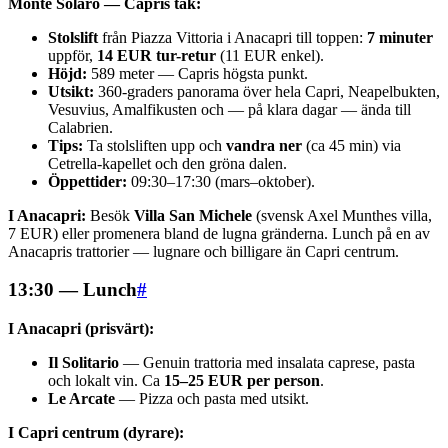
Monte Solaro — Capris tak:
Stolslift
från Piazza Vittoria i Anacapri till toppen:
7 minuter
uppför,
14 EUR tur-retur
(11 EUR enkel).
Höjd:
589 meter — Capris högsta punkt.
Utsikt:
360-graders panorama över hela Capri, Neapelbukten,
Vesuvius, Amalfikusten och — på klara dagar — ända till
Calabrien.
Tips:
Ta stolsliften upp och
vandra ner
(ca 45 min) via
Cetrella-kapellet och den gröna dalen.
Öppettider:
09:30–17:30 (mars–oktober).
I Anacapri:
Besök
Villa San Michele
(svensk Axel Munthes villa,
7 EUR) eller promenera bland de lugna gränderna. Lunch på en av
Anacapris trattorier — lugnare och billigare än Capri centrum.
13:30 — Lunch
#
I Anacapri (prisvärt):
Il Solitario
— Genuin trattoria med insalata caprese, pasta
och lokalt vin. Ca
15–25 EUR per person
.
Le Arcate
— Pizza och pasta med utsikt.
I Capri centrum (dyrare):