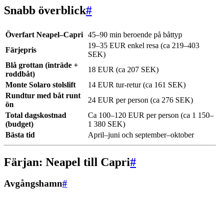
Snabb överblick
#
Överfart Neapel–Capri
45–90 min beroende på båttyp
19–35 EUR enkel resa (ca 219–403
Färjepris
SEK)
Blå grottan (inträde +
18 EUR (ca 207 SEK)
roddbåt)
Monte Solaro stolslift
14 EUR tur-retur (ca 161 SEK)
Rundtur med båt runt
24 EUR per person (ca 276 SEK)
ön
Total dagskostnad
Ca 100–120 EUR per person (ca 1 150–
(budget)
1 380 SEK)
Bästa tid
April–juni och september–oktober
Färjan: Neapel till Capri
#
Avgångshamn
#