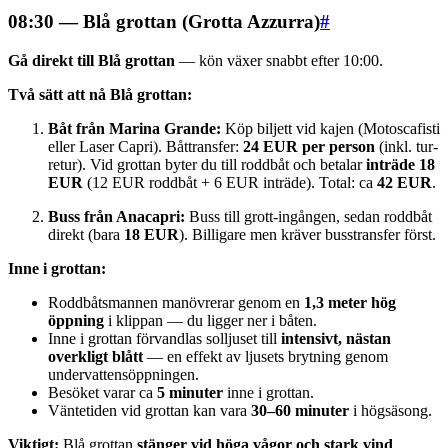
08:30 — Blå grottan (Grotta Azzurra)
#
Gå direkt till Blå grottan
— kön växer snabbt efter 10:00.
Två sätt att nå Blå grottan:
Båt från Marina Grande:
Köp biljett vid kajen (Motoscafisti
eller Laser Capri). Båttransfer:
24 EUR per person
(inkl. tur-
retur). Vid grottan byter du till roddbåt och betalar
inträde 18
EUR
(12 EUR roddbåt + 6 EUR inträde). Total: ca
42 EUR
.
Buss från Anacapri:
Buss till grott-ingången, sedan roddbåt
direkt (bara
18 EUR
). Billigare men kräver busstransfer först.
Inne i grottan:
Roddbåtsmannen manövrerar genom en
1,3 meter hög
öppning
i klippan — du ligger ner i båten.
Inne i grottan förvandlas solljuset till
intensivt, nästan
overkligt blått
— en effekt av ljusets brytning genom
undervattensöppningen.
Besöket varar ca
5 minuter
inne i grottan.
Väntetiden vid grottan kan vara
30–60 minuter
i högsäsong.
Viktigt:
Blå grottan
stänger vid höga vågor och stark vind
.