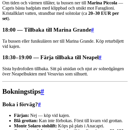
Om tiden och värmen tillåter, ta bussen ner till
Marina Piccola
—
Capris bästa badplats med klippbad och utsikt mot Faraglioni.
Kristallklart vatten, strandbar med solstolar (ca
20–30 EUR per
set
).
18:00 — Tillbaka till Marina Grande
#
Ta bussen eller funikulären ner till Marina Grande. Köp returbiljett
vid kajen.
18:30–19:00 — Färja tillbaka till Neapel
#
Sista hydrofoilen tillbaka. Sitt på utsidan och njut av solnedgången
över Neapelbukten med Vesuvius som silhuett.
Bokningstips
#
Boka i förväg?
#
Färjan:
Nej — köp vid kajen.
Blå grottan:
Kan inte förbokas. Först till kvarn vid grottan.
Monte Solaro stolslift:
Köps på plats i Anacapri.