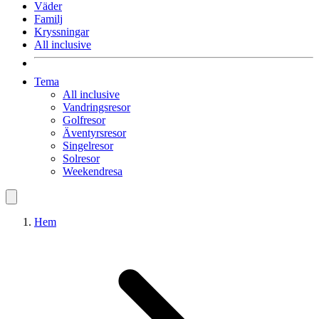
Väder
Familj
Kryssningar
All inclusive
Tema
All inclusive
Vandringsresor
Golfresor
Äventyrsresor
Singelresor
Solresor
Weekendresa
Hem