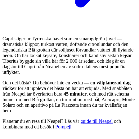
Capri stiger ur Tyrrenska havet som en smaragdgrön juvel —
dramatiska klippor, turkost vatten, doftande citronlundar och den
legendariska Blå grottan där solljuset förvandlar vattnet till flytande
neon. Ön har lockat kejsare, konstnärer och kändisliv sedan kejsar
Tiberius byggde sin villa här för 2 000 år sedan, och idag är en
dagstur till Capri från Neapel en av södra Italiens mest populära
utflykter.
Och det bästa? Du behöver inte en vecka —
en välplanerad dag
räcker
för att uppleva det bästa ön har att erbjuda. Med snabbåten
från Neapel tar överfarten bara
45 minuter
, och med rätt schema
hinner du med Blå grottan, en tur runt ön med båt, Anacapri, Monte
Solaro och en aperitivo på La Piazzetta innan du tar kvällsfärjan
hem.
Planerar du en resa till Neapel? Läs vår
guide till Neapel
och
kombinera med ett besök i
Pompeji
.