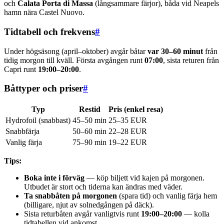
och
Calata Porta di Massa
(långsammare färjor), båda vid Neapels
hamn nära Castel Nuovo.
Tidtabell och frekvens
#
Under högsäsong (april–oktober) avgår båtar
var 30–60 minut
från
tidig morgon till kväll. Första avgången runt
07:00
, sista returen från
Capri runt
19:00–20:00
.
Båttyper och priser
#
Typ
Restid
Pris (enkel resa)
Hydrofoil (snabbast)
45–50 min
25–35 EUR
Snabbfärja
50–60 min
22–28 EUR
Vanlig färja
75–90 min
19–22 EUR
Tips:
Boka inte i förväg
— köp biljett vid kajen på morgonen.
Utbudet är stort och tiderna kan ändras med väder.
Ta snabbåten på morgonen
(spara tid) och vanlig färja hem
(billigare, njut av solnedgången på däck).
Sista returbåten avgår vanligtvis runt
19:00–20:00
— kolla
tidtabellen vid ankomst.