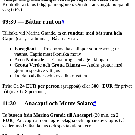
Kontrollera status tidigt på morgonen. Om den är stängd: hoppa till
steg 09:30.
09:30 — Båttur runt ön
#
Tillbaka vid Marina Grande, ta en
rundtur med båt runt hela
Capri
(ca 1,5–2 timmar). Båtarna visar:
Faraglioni
— Tre enorma havsklippor som reser sig ur
vattnet, Capris mest ikoniska motiv
Arco Naturale
— En naturlig stenbåge i klippan
Grotta Verde och Grotta Bianca
— Andra grottor med
grönt respektive vitt ljus
Dolda badvikar och kristallklart vatten
Pris:
Ca
24 EUR per person
(gruppbåt) eller
300+ EUR
för privat
båt (max 6–8 personer).
11:30 — Anacapri och Monte Solaro
#
Ta
bussen från Marina Grande till Anacapri
(20 min, ca
2
EUR
). Anacapri är den högre belägna och lugnare av Capris två
städer, med vitkalda hus och spektakulära vyer.