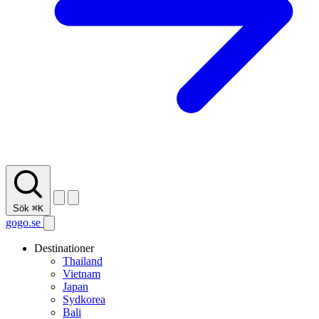
Sök
⌘K
gogo.se
Destinationer
Thailand
Vietnam
Japan
Sydkorea
Bali