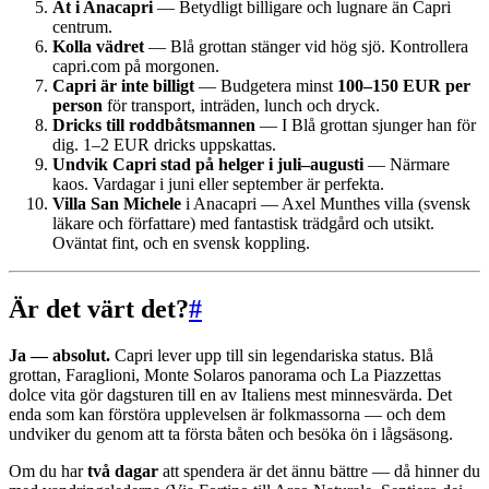
Ät i Anacapri
— Betydligt billigare och lugnare än Capri
centrum.
Kolla vädret
— Blå grottan stänger vid hög sjö. Kontrollera
capri.com på morgonen.
Capri är inte billigt
— Budgetera minst
100–150 EUR per
person
för transport, inträden, lunch och dryck.
Dricks till roddbåtsmannen
— I Blå grottan sjunger han för
dig. 1–2 EUR dricks uppskattas.
Undvik Capri stad på helger i juli–augusti
— Närmare
kaos. Vardagar i juni eller september är perfekta.
Villa San Michele
i Anacapri — Axel Munthes villa (svensk
läkare och författare) med fantastisk trädgård och utsikt.
Oväntat fint, och en svensk koppling.
Är det värt det?
#
Ja — absolut.
Capri lever upp till sin legendariska status. Blå
grottan, Faraglioni, Monte Solaros panorama och La Piazzettas
dolce vita gör dagsturen till en av Italiens mest minnesvärda. Det
enda som kan förstöra upplevelsen är folkmassorna — och dem
undviker du genom att ta första båten och besöka ön i lågsäsong.
Om du har
två dagar
att spendera är det ännu bättre — då hinner du