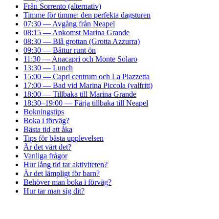
Från Sorrento (alternativ)
Timme för timme: den perfekta dagsturen
07:30 — Avgång från Neapel
08:15 — Ankomst Marina Grande
08:30 — Blå grottan (Grotta Azzurra)
09:30 — Båttur runt ön
11:30 — Anacapri och Monte Solaro
13:30 — Lunch
15:00 — Capri centrum och La Piazzetta
17:00 — Bad vid Marina Piccola (valfritt)
18:00 — Tillbaka till Marina Grande
18:30–19:00 — Färja tillbaka till Neapel
Bokningstips
Boka i förväg?
Bästa tid att åka
Tips för bästa upplevelsen
Är det värt det?
Vanliga frågor
Hur lång tid tar aktiviteten?
Är det lämpligt för barn?
Behöver man boka i förväg?
Hur tar man sig dit?