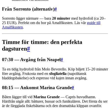
Från Sorrento (alternativ)
#
Sorrento ligger närmare — bara
20 minuter
med hydrofoil (ca 20–
25 EUR). Perfekt om du bor på Amalfikusten. Läs vår
guide till
Amalfikusten
.
Timme för timme: den perfekta
dagsturen
#
07:30 — Avgång från Neapel
#
Ta en tidig hydrofoil från Molo Beverello. Köp biljett 15–20 minuter
före avgång. Frukosta med en
sfogliatella
(napolitansk
bladdegsbakelse) och espresso vid kajen innan avgång.
08:15 — Ankomst Marina Grande
#
Båten lägger till vid
Marina Grande
— Capris huvudhamn.
Härifrån utgår allt: båtturer, bussar och funikulären. Det första du ser
är de färgglada fiskebåtarna och den dramatiska klippan ovanför.