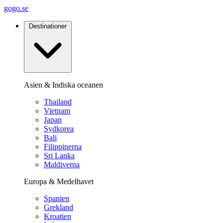
gogo.se
Destinationer
Asien & Indiska oceanen
Thailand
Vietnam
Japan
Sydkorea
Bali
Filippinerna
Sri Lanka
Maldiverna
Europa & Medelhavet
Spanien
Grekland
Kroatien