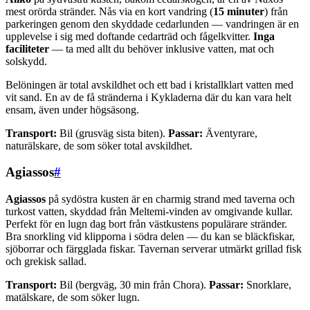
mest orörda stränder. Nås via en kort vandring (
15 minuter
) från
parkeringen genom den skyddade cedarlunden — vandringen är en
upplevelse i sig med doftande cedarträd och fågelkvitter.
Inga
faciliteter
— ta med allt du behöver inklusive vatten, mat och
solskydd.
Belöningen är total avskildhet och ett bad i kristallklart vatten med
vit sand. En av de få stränderna i Kykladerna där du kan vara helt
ensam, även under högsäsong.
Transport:
Bil (grusväg sista biten).
Passar:
Äventyrare,
naturälskare, de som söker total avskildhet.
Agiassos
#
Agiassos
på sydöstra kusten är en charmig strand med taverna och
turkost vatten, skyddad från Meltemi-vinden av omgivande kullar.
Perfekt för en lugn dag bort från västkustens populärare stränder.
Bra snorkling vid klipporna i södra delen — du kan se bläckfiskar,
sjöborrar och färgglada fiskar. Tavernan serverar utmärkt grillad fisk
och grekisk sallad.
Transport:
Bil (bergväg, 30 min från Chora).
Passar:
Snorklare,
matälskare, de som söker lugn.