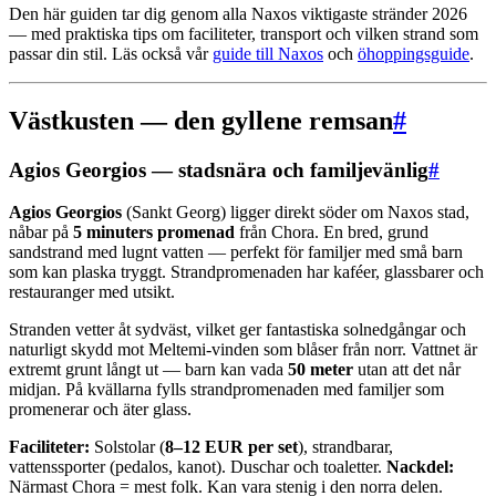
Den här guiden tar dig genom alla Naxos viktigaste stränder 2026
— med praktiska tips om faciliteter, transport och vilken strand som
passar din stil. Läs också vår
guide till Naxos
och
öhoppingsguide
.
Västkusten — den gyllene remsan
#
Agios Georgios — stadsnära och familjevänlig
#
Agios Georgios
(Sankt Georg) ligger direkt söder om Naxos stad,
nåbar på
5 minuters promenad
från Chora. En bred, grund
sandstrand med lugnt vatten — perfekt för familjer med små barn
som kan plaska tryggt. Strandpromenaden har kaféer, glassbarer och
restauranger med utsikt.
Stranden vetter åt sydväst, vilket ger fantastiska solnedgångar och
naturligt skydd mot Meltemi-vinden som blåser från norr. Vattnet är
extremt grunt långt ut — barn kan vada
50 meter
utan att det når
midjan. På kvällarna fylls strandpromenaden med familjer som
promenerar och äter glass.
Faciliteter:
Solstolar (
8–12 EUR per set
), strandbarar,
vattenssporter (pedalos, kanot). Duschar och toaletter.
Nackdel:
Närmast Chora = mest folk. Kan vara stenig i den norra delen.