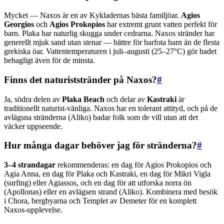
Mycket — Naxos är en av Kykladernas bästa familjöar.
Agios
Georgios
och
Agios Prokopios
har extremt grunt vatten perfekt för
barn. Plaka har naturlig skugga under cedrarna. Naxos stränder har
generellt mjuk sand utan stenar — bättre för barfota barn än de flesta
grekiska öar. Vattentemperaturen i juli–augusti (25–27°C) gör badet
behagligt även för de minsta.
Finns det naturiststränder på Naxos?
#
Ja, södra delen av
Plaka Beach
och delar av
Kastraki
är
traditionellt naturist-vänliga. Naxos har en tolerant attityd, och på de
avlägsna stränderna (Aliko) badar folk som de vill utan att det
väcker uppseende.
Hur många dagar behöver jag för stränderna?
#
3–4 strandagar
rekommenderas: en dag för Agios Prokopios och
Agia Anna, en dag för Plaka och Kastraki, en dag för Mikri Vigla
(surfing) eller Agiassos, och en dag för att utforska norra ön
(Apollonas) eller en avlägsen strand (Aliko). Kombinera med besök
i Chora, bergbyarna och Templet av Demeter för en komplett
Naxos-upplevelse.