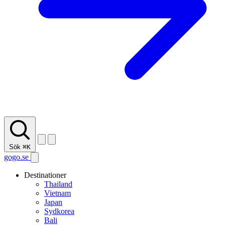
Sök
⌘K
gogo.se
Destinationer
Thailand
Vietnam
Japan
Sydkorea
Bali