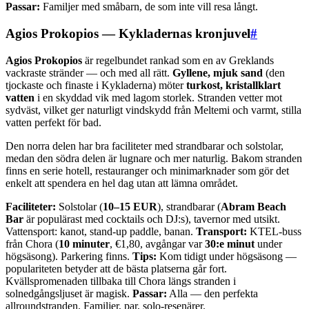
Passar:
Familjer med småbarn, de som inte vill resa långt.
Agios Prokopios — Kykladernas kronjuvel
#
Agios Prokopios
är regelbundet rankad som en av Greklands
vackraste stränder — och med all rätt.
Gyllene, mjuk sand
(den
tjockaste och finaste i Kykladerna) möter
turkost, kristallklart
vatten
i en skyddad vik med lagom storlek. Stranden vetter mot
sydväst, vilket ger naturligt vindskydd från Meltemi och varmt, stilla
vatten perfekt för bad.
Den norra delen har bra faciliteter med strandbarar och solstolar,
medan den södra delen är lugnare och mer naturlig. Bakom stranden
finns en serie hotell, restauranger och minimarknader som gör det
enkelt att spendera en hel dag utan att lämna området.
Faciliteter:
Solstolar (
10–15 EUR
), strandbarar (
Abram Beach
Bar
är populärast med cocktails och DJ:s), tavernor med utsikt.
Vattensport: kanot, stand-up paddle, banan.
Transport:
KTEL-buss
från Chora (
10 minuter
, €1,80, avgångar var
30:e minut
under
högsäsong). Parkering finns.
Tips:
Kom tidigt under högsäsong —
populariteten betyder att de bästa platserna går fort.
Kvällspromenaden tillbaka till Chora längs stranden i
solnedgångsljuset är magisk.
Passar:
Alla — den perfekta
allroundstranden. Familjer, par, solo-resenärer.