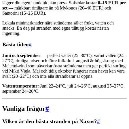
lägger din egen handduk utan press. Solstolar kostar
8–15 EUR per
set
— märkbart rimligare än på Mykonos (20–40 EUR) och
Santorini (15–25 EUR).
Lokala minimarknader nära stränderna säljer frukt, vatten och
snacks. En dag på stranden med egna tilltugg kostar nästan
ingenting.
Bästa tiden
#
Juni och september
— perfekt väder (25–30°C), varmt vatten (24–
27°C), rimliga priser och färre folk. Juli–augusti är högsäsong med
Meltemi-vind som påverkar östra stränderna men ger perfekt surfing
vid Mikri Vigla. Maj och tidig oktober fungerar men havet kan vara
svalt (20–22°C) och inte alla strandbarar är öppna.
Vattentemperatur:
Juni 22–24°C, juli 24–26°C, augusti 25–27°C,
september 24–26°C.
Vanliga frågor
#
Vilken är den bästa stranden på Naxos?
#