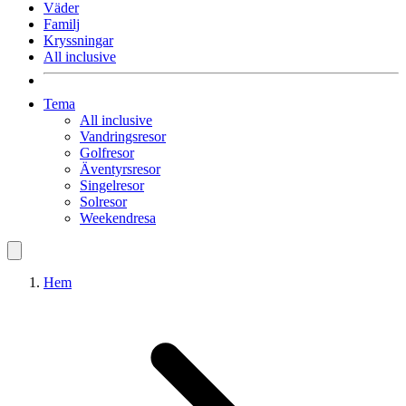
Väder
Familj
Kryssningar
All inclusive
Tema
All inclusive
Vandringsresor
Golfresor
Äventyrsresor
Singelresor
Solresor
Weekendresa
Hem