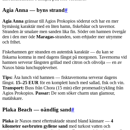
Agia Anna — byns strand
#
Agia Anna
gränsar till Agios Prokopios söderut och har en mer
bymässig karaktär med en liten hamn, fiskebåtar och tavernor.
Stranden är smalare men sanden lika fin. Söder om hamnen övergår
den i den mer öde
Maragas
-stranden, som erbjuder mer utrymme
och frihet.
Fiskehamnen ger stranden en autentisk karaktär — du kan se
fiskarna komma in med dagens fångst på morgonen. Tavernorna vid
hamnen serverar fångsten grillad med citron och olivolja — en av
Naxos bästa lunchupplevelser.
Tips:
Äta lunch vid hamnen — fisktavernorna serverar dagens
fångst.
15–25 EUR
för en komplett lunch med sallad, fisk och vin.
Transport:
Buss från Chora (15 min) eller promenad/cykling från
Agios Prokopios.
Passar:
De som söker charm utan glamour,
matälskare.
Plaka Beach — oändlig sand
#
Plaka
är Naxos mest eftertraktade strand bland kännare —
4
kilometer oavbruten gyllene sand
med turkost vatten och