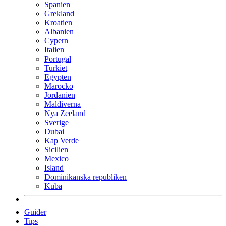
Spanien
Grekland
Kroatien
Albanien
Cypern
Italien
Portugal
Turkiet
Egypten
Marocko
Jordanien
Maldiverna
Nya Zeeland
Sverige
Dubai
Kap Verde
Sicilien
Mexico
Island
Dominikanska republiken
Kuba
Guider
Tips