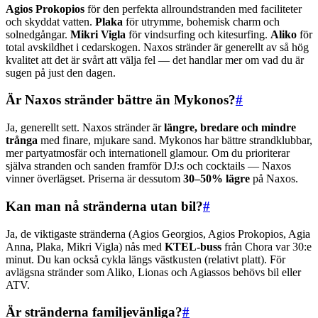
Agios Prokopios
för den perfekta allroundstranden med faciliteter
och skyddat vatten.
Plaka
för utrymme, bohemisk charm och
solnedgångar.
Mikri Vigla
för vindsurfing och kitesurfing.
Aliko
för
total avskildhet i cedarskogen. Naxos stränder är generellt av så hög
kvalitet att det är svårt att välja fel — det handlar mer om vad du är
sugen på just den dagen.
Är Naxos stränder bättre än Mykonos?
#
Ja, generellt sett. Naxos stränder är
längre, bredare och mindre
trånga
med finare, mjukare sand. Mykonos har bättre strandklubbar,
mer partyatmosfär och internationell glamour. Om du prioriterar
själva stranden och sanden framför DJ:s och cocktails — Naxos
vinner överlägset. Priserna är dessutom
30–50% lägre
på Naxos.
Kan man nå stränderna utan bil?
#
Ja, de viktigaste stränderna (Agios Georgios, Agios Prokopios, Agia
Anna, Plaka, Mikri Vigla) nås med
KTEL-buss
från Chora var 30:e
minut. Du kan också cykla längs västkusten (relativt platt). För
avlägsna stränder som Aliko, Lionas och Agiassos behövs bil eller
ATV.
Är stränderna familjevänliga?
#