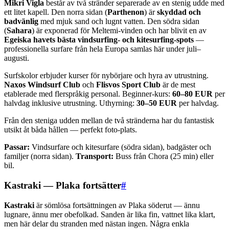
Mikri Vigla
består av två stränder separerade av en stenig udde med
ett litet kapell. Den norra sidan (
Parthenon
) är
skyddad och
badvänlig
med mjuk sand och lugnt vatten. Den södra sidan
(
Sahara
) är exponerad för Meltemi-vinden och har blivit en av
Egeiska havets bästa vindsurfing- och kitesurfing-spots
—
professionella surfare från hela Europa samlas här under juli–
augusti.
Surfskolor erbjuder kurser för nybörjare och hyra av utrustning.
Naxos Windsurf Club
och
Flisvos Sport Club
är de mest
etablerade med flerspråkig personal. Beginner-kurs:
60–80 EUR
per
halvdag inklusive utrustning. Uthyrning:
30–50 EUR
per halvdag.
Från den steniga udden mellan de två stränderna har du fantastisk
utsikt åt båda hållen — perfekt foto-plats.
Passar:
Vindsurfare och kitesurfare (södra sidan), badgäster och
familjer (norra sidan).
Transport:
Buss från Chora (25 min) eller
bil.
Kastraki — Plaka fortsätter
#
Kastraki
är sömlösa fortsättningen av Plaka söderut — ännu
lugnare, ännu mer obefolkad. Sanden är lika fin, vattnet lika klart,
men här delar du stranden med nästan ingen. Några enkla