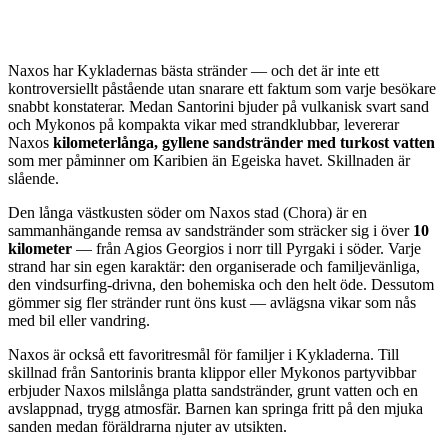
Naxos har Kykladernas bästa stränder — och det är inte ett
kontroversiellt påstående utan snarare ett faktum som varje besökare
snabbt konstaterar. Medan Santorini bjuder på vulkanisk svart sand
och Mykonos på kompakta vikar med strandklubbar, levererar
Naxos
kilometerlånga, gyllene sandstränder med turkost vatten
som mer påminner om Karibien än Egeiska havet. Skillnaden är
slående.
Den långa västkusten söder om Naxos stad (Chora) är en
sammanhängande remsa av sandstränder som sträcker sig i över
10
kilometer
— från Agios Georgios i norr till Pyrgaki i söder. Varje
strand har sin egen karaktär: den organiserade och familjevänliga,
den vindsurfing-drivna, den bohemiska och den helt öde. Dessutom
gömmer sig fler stränder runt öns kust — avlägsna vikar som nås
med bil eller vandring.
Naxos är också ett favoritresmål för familjer i Kykladerna. Till
skillnad från Santorinis branta klippor eller Mykonos partyvibbar
erbjuder Naxos milslånga platta sandstränder, grunt vatten och en
avslappnad, trygg atmosfär. Barnen kan springa fritt på den mjuka
sanden medan föräldrarna njuter av utsikten.