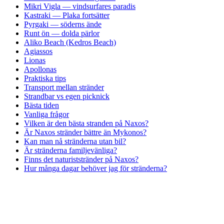
Mikri Vigla — vindsurfares paradis
Kastraki — Plaka fortsätter
Pyrgaki — söderns ände
Runt ön — dolda pärlor
Aliko Beach (Kedros Beach)
Agiassos
Lionas
Apollonas
Praktiska tips
Transport mellan stränder
Strandbar vs egen picknick
Bästa tiden
Vanliga frågor
Vilken är den bästa stranden på Naxos?
Är Naxos stränder bättre än Mykonos?
Kan man nå stränderna utan bil?
Är stränderna familjevänliga?
Finns det naturiststränder på Naxos?
Hur många dagar behöver jag för stränderna?