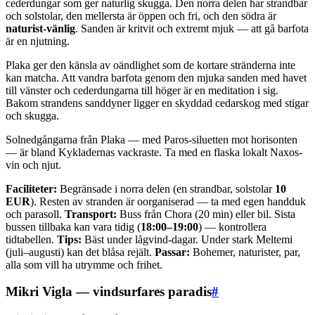
cederdungar som ger naturlig skugga. Den norra delen har strandbar
och solstolar, den mellersta är öppen och fri, och den södra är
naturist-vänlig
. Sanden är kritvit och extremt mjuk — att gå barfota
är en njutning.
Plaka ger den känsla av oändlighet som de kortare stränderna inte
kan matcha. Att vandra barfota genom den mjuka sanden med havet
till vänster och cederdungarna till höger är en meditation i sig.
Bakom strandens sanddyner ligger en skyddad cedarskog med stigar
och skugga.
Solnedgångarna från Plaka — med Paros-siluetten mot horisonten
— är bland Kykladernas vackraste. Ta med en flaska lokalt Naxos-
vin och njut.
Faciliteter:
Begränsade i norra delen (en strandbar, solstolar
10
EUR
). Resten av stranden är oorganiserad — ta med egen handduk
och parasoll.
Transport:
Buss från Chora (20 min) eller bil. Sista
bussen tillbaka kan vara tidig (
18:00–19:00
) — kontrollera
tidtabellen.
Tips:
Bäst under lågvind-dagar. Under stark Meltemi
(juli–augusti) kan det blåsa rejält.
Passar:
Bohemer, naturister, par,
alla som vill ha utrymme och frihet.
Mikri Vigla — vindsurfares paradis
#