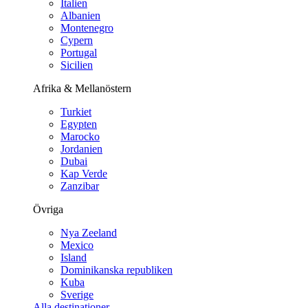
Italien
Albanien
Montenegro
Cypern
Portugal
Sicilien
Afrika & Mellanöstern
Turkiet
Egypten
Marocko
Jordanien
Dubai
Kap Verde
Zanzibar
Övriga
Nya Zeeland
Mexico
Island
Dominikanska republiken
Kuba
Sverige
Alla destinationer