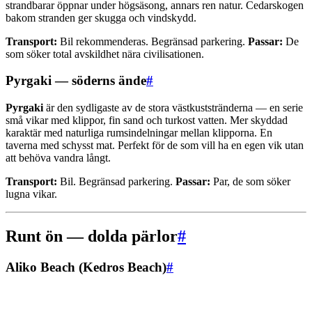
strandbarar öppnar under högsäsong, annars ren natur. Cedarskogen
bakom stranden ger skugga och vindskydd.
Transport:
Bil rekommenderas. Begränsad parkering.
Passar:
De
som söker total avskildhet nära civilisationen.
Pyrgaki — söderns ände
#
Pyrgaki
är den sydligaste av de stora västkuststränderna — en serie
små vikar med klippor, fin sand och turkost vatten. Mer skyddad
karaktär med naturliga rumsindelningar mellan klipporna. En
taverna med schysst mat. Perfekt för de som vill ha en egen vik utan
att behöva vandra långt.
Transport:
Bil. Begränsad parkering.
Passar:
Par, de som söker
lugna vikar.
Runt ön — dolda pärlor
#
Aliko Beach (Kedros Beach)
#