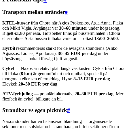
Transport mellan stränder
#
KTEL-bussar
från Chora når Agios Prokopios, Agia Anna, Plaka
och Mikri Vigla. Avgångar var
30–60 minuter
under högsäsong.
Biljett
€1,80
per resa. Tidtabeller finns på bussterminalen i Chora
eller online. Sista bussen tillbaka varierar — oftast
18:00–20:00
.
Hyrbil
rekommenderas starkt för de avlägsna stränderna (Aliko,
Agiassos, Lionas, Apollonas).
30–45 EUR per dag
under
högsäsong — boka i förväg i juli–augusti.
Cykel
— Naxos är relativt platt längs västkusten. Cykla från Chora
till Plaka (
8 km
) är genomförbart och njutbart, speciellt på
morgonen eller sen eftermiddag. Hyra:
8–15 EUR per dag
.
Elcykel:
20–30 EUR per dag
.
ATV/fyrhjuling
— populärt alternativ,
20–30 EUR per dag
. Mer
flexibelt än cykel, billigare än bil.
Strandbar vs egen picknick
#
Naxos stränder har en balanserad blandning — organiserade
sektioner med solstolar och strandbarar, och fria sektioner där du