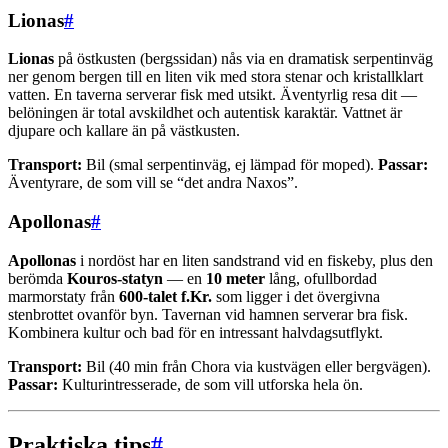
Lionas
#
Lionas
på östkusten (bergssidan) nås via en dramatisk serpentinväg
ner genom bergen till en liten vik med stora stenar och kristallklart
vatten. En taverna serverar fisk med utsikt. Äventyrlig resa dit —
belöningen är total avskildhet och autentisk karaktär. Vattnet är
djupare och kallare än på västkusten.
Transport:
Bil (smal serpentinväg, ej lämpad för moped).
Passar:
Äventyrare, de som vill se “det andra Naxos”.
Apollonas
#
Apollonas
i nordöst har en liten sandstrand vid en fiskeby, plus den
berömda
Kouros-statyn
— en
10 meter
lång, ofullbordad
marmorstaty från
600-talet f.Kr.
som ligger i det övergivna
stenbrottet ovanför byn. Tavernan vid hamnen serverar bra fisk.
Kombinera kultur och bad för en intressant halvdagsutflykt.
Transport:
Bil (40 min från Chora via kustvägen eller bergvägen).
Passar:
Kulturintresserade, de som vill utforska hela ön.
Praktiska tips
#