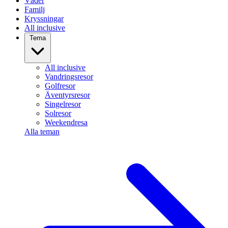
Väder
Familj
Kryssningar
All inclusive
Tema
All inclusive
Vandringsresor
Golfresor
Äventyrsresor
Singelresor
Solresor
Weekendresa
Alla teman