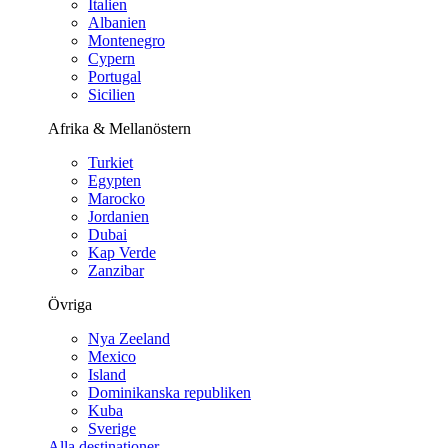
Italien
Albanien
Montenegro
Cypern
Portugal
Sicilien
Afrika & Mellanöstern
Turkiet
Egypten
Marocko
Jordanien
Dubai
Kap Verde
Zanzibar
Övriga
Nya Zeeland
Mexico
Island
Dominikanska republiken
Kuba
Sverige
Alla destinationer