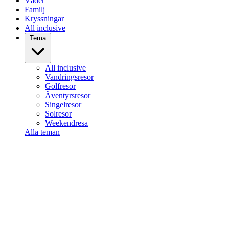
Väder
Familj
Kryssningar
All inclusive
Tema
All inclusive
Vandringsresor
Golfresor
Äventyrsresor
Singelresor
Solresor
Weekendresa
Alla teman