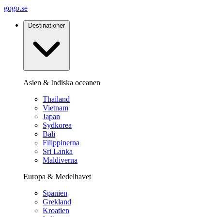
gogo.se
Destinationer
Asien & Indiska oceanen
Thailand
Vietnam
Japan
Sydkorea
Bali
Filippinerna
Sri Lanka
Maldiverna
Europa & Medelhavet
Spanien
Grekland
Kroatien