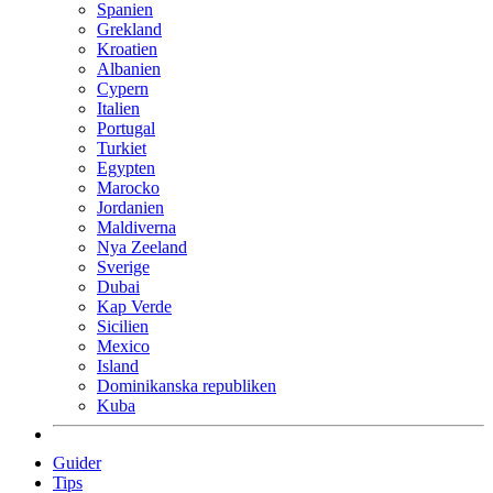
Spanien
Grekland
Kroatien
Albanien
Cypern
Italien
Portugal
Turkiet
Egypten
Marocko
Jordanien
Maldiverna
Nya Zeeland
Sverige
Dubai
Kap Verde
Sicilien
Mexico
Island
Dominikanska republiken
Kuba
Guider
Tips