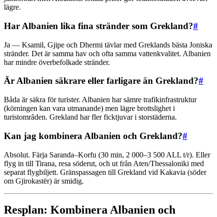
lägre.
Har Albanien lika fina stränder som Grekland?
#
Ja — Ksamil, Gjipe och Dhermi tävlar med Greklands bästa Joniska
stränder. Det är samma hav och ofta samma vattenkvalitet. Albanien
har mindre överbefolkade stränder.
Är Albanien säkrare eller farligare än Grekland?
#
Båda är säkra för turister. Albanien har sämre trafikinfrastruktur
(körningen kan vara utmanande) men lägre brottslighet i
turistområden. Grekland har fler ficktjuvar i storstäderna.
Kan jag kombinera Albanien och Grekland?
#
Absolut. Färja Saranda–Korfu (30 min, 2 000–3 500 ALL t/r). Eller
flyg in till Tirana, resa söderut, och ut från Aten/Thessaloniki med
separat flygbiljett. Gränspassagen till Grekland vid Kakavia (söder
om Gjirokastër) är smidig.
Resplan: Kombinera Albanien och