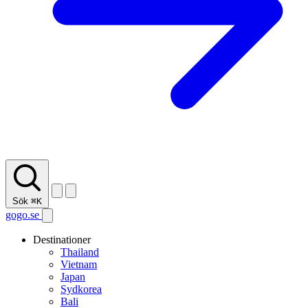
Sök
⌘K
gogo.se
Destinationer
Thailand
Vietnam
Japan
Sydkorea
Bali