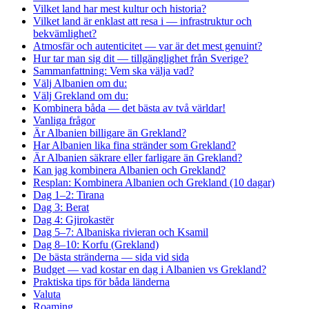
Vilket land har mest kultur och historia?
Vilket land är enklast att resa i — infrastruktur och
bekvämlighet?
Atmosfär och autenticitet — var är det mest genuint?
Hur tar man sig dit — tillgänglighet från Sverige?
Sammanfattning: Vem ska välja vad?
Välj Albanien om du:
Välj Grekland om du:
Kombinera båda — det bästa av två världar!
Vanliga frågor
Är Albanien billigare än Grekland?
Har Albanien lika fina stränder som Grekland?
Är Albanien säkrare eller farligare än Grekland?
Kan jag kombinera Albanien och Grekland?
Resplan: Kombinera Albanien och Grekland (10 dagar)
Dag 1–2: Tirana
Dag 3: Berat
Dag 4: Gjirokastër
Dag 5–7: Albaniska rivieran och Ksamil
Dag 8–10: Korfu (Grekland)
De bästa stränderna — sida vid sida
Budget — vad kostar en dag i Albanien vs Grekland?
Praktiska tips för båda länderna
Valuta
Roaming