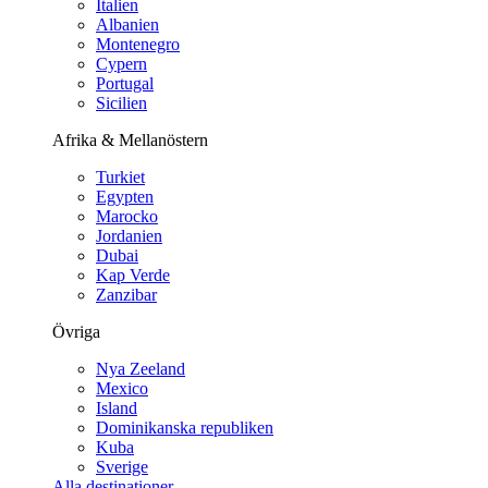
Italien
Albanien
Montenegro
Cypern
Portugal
Sicilien
Afrika & Mellanöstern
Turkiet
Egypten
Marocko
Jordanien
Dubai
Kap Verde
Zanzibar
Övriga
Nya Zeeland
Mexico
Island
Dominikanska republiken
Kuba
Sverige
Alla destinationer