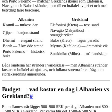
och Porto Palermo — matchar Greklands ikoner som Elafonissi,
Navagio och Balos i skönhet, men till en bråkdel av priset och med
betydligt färre besökare.
Albanien
Grekland
Ksamil — turkosa öar
Elafonissi (Kreta) — rosa sand
Navagio (Zakynthos) —
Gjipe — kanjon-strand
smugglarviken
Dhermi — elegant strand
Balos (Kreta) — lagun-paradis
Borsh — 7 km öde strand
Myrtos (Kefalonia) — dramatisk vik
Porto Palermo — historisk
Sarakiniko (Milos) — månlandskap
bukt
Båda länderna har stränder i världsklass — men Albaniens stränder
kostar en bråkdel att njuta av, och folkmassorerna är en fråga om
storleksordning annorlunda.
Budget — vad kostar en dag i Albanien vs
Grekland?
#
En mellanresenär lägger 500–900 SEK per dag i Albanien mot 800–
1 500 SEK i Grekland. Per vecka blir det 3 500–6 500 SEK