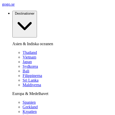
gogo.se
Destinationer
Asien & Indiska oceanen
Thailand
Vietnam
Japan
Sydkorea
Bali
Filippinerna
Sri Lanka
Maldiverna
Europa & Medelhavet
Spanien
Grekland
Kroatien