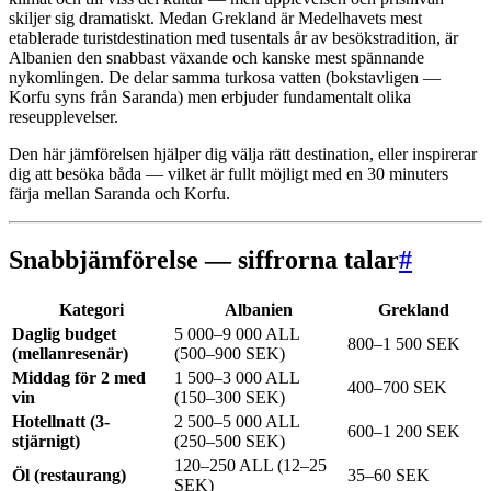
skiljer sig dramatiskt. Medan Grekland är Medelhavets mest
etablerade turistdestination med tusentals år av besökstradition, är
Albanien den snabbast växande och kanske mest spännande
nykomlingen. De delar samma turkosa vatten (bokstavligen —
Korfu syns från Saranda) men erbjuder fundamentalt olika
reseupplevelser.
Den här jämförelsen hjälper dig välja rätt destination, eller inspirerar
dig att besöka båda — vilket är fullt möjligt med en 30 minuters
färja mellan Saranda och Korfu.
Snabbjämförelse — siffrorna talar
#
Kategori
Albanien
Grekland
Daglig budget
5 000–9 000 ALL
800–1 500 SEK
(mellanresenär)
(500–900 SEK)
Middag för 2 med
1 500–3 000 ALL
400–700 SEK
vin
(150–300 SEK)
Hotellnatt (3-
2 500–5 000 ALL
600–1 200 SEK
stjärnigt)
(250–500 SEK)
120–250 ALL (12–25
Öl (restaurang)
35–60 SEK
SEK)