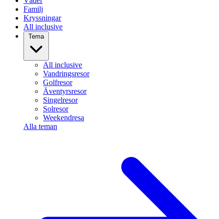
Väder
Familj
Kryssningar
All inclusive
Tema
All inclusive
Vandringsresor
Golfresor
Äventyrsresor
Singelresor
Solresor
Weekendresa
Alla teman