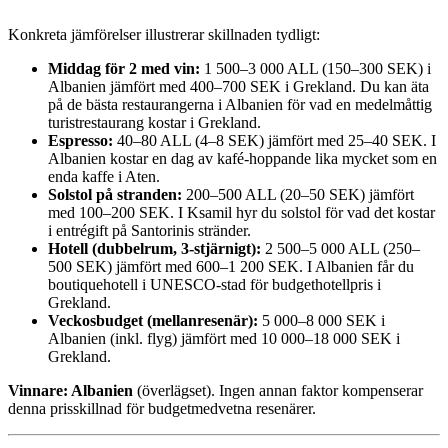
Konkreta jämförelser illustrerar skillnaden tydligt:
Middag för 2 med vin:
1 500–3 000 ALL (150–300 SEK) i
Albanien jämfört med 400–700 SEK i Grekland. Du kan äta
på de bästa restaurangerna i Albanien för vad en medelmåttig
turistrestaurang kostar i Grekland.
Espresso:
40–80 ALL (4–8 SEK) jämfört med 25–40 SEK. I
Albanien kostar en dag av kafé-hoppande lika mycket som en
enda kaffe i Aten.
Solstol på stranden:
200–500 ALL (20–50 SEK) jämfört
med 100–200 SEK. I Ksamil hyr du solstol för vad det kostar
i entrégift på Santorinis stränder.
Hotell (dubbelrum, 3-stjärnigt):
2 500–5 000 ALL (250–
500 SEK) jämfört med 600–1 200 SEK. I Albanien får du
boutiquehotell i UNESCO-stad för budgethotellpris i
Grekland.
Veckosbudget (mellanresenär):
5 000–8 000 SEK i
Albanien (inkl. flyg) jämfört med 10 000–18 000 SEK i
Grekland.
Vinnare: Albanien
(överlägset). Ingen annan faktor kompenserar
denna prisskillnad för budgetmedvetna resenärer.