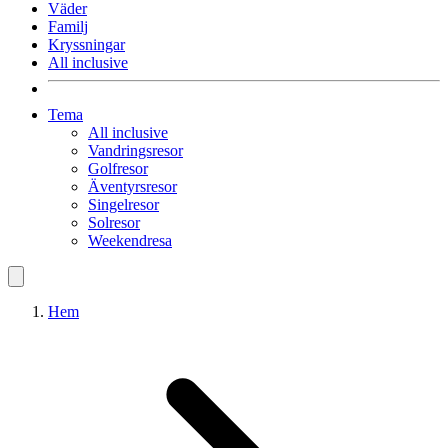
Väder
Familj
Kryssningar
All inclusive
Tema
All inclusive
Vandringsresor
Golfresor
Äventyrsresor
Singelresor
Solresor
Weekendresa
Hem