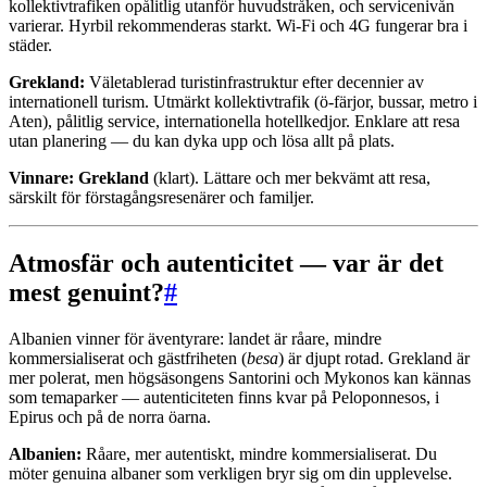
kollektivtrafiken opålitlig utanför huvudstråken, och servicenivån
varierar. Hyrbil rekommenderas starkt. Wi-Fi och 4G fungerar bra i
städer.
Grekland:
Väletablerad turistinfrastruktur efter decennier av
internationell turism. Utmärkt kollektivtrafik (ö-färjor, bussar, metro i
Aten), pålitlig service, internationella hotellkedjor. Enklare att resa
utan planering — du kan dyka upp och lösa allt på plats.
Vinnare: Grekland
(klart). Lättare och mer bekvämt att resa,
särskilt för förstagångsresenärer och familjer.
Atmosfär och autenticitet — var är det
mest genuint?
#
Albanien vinner för äventyrare: landet är råare, mindre
kommersialiserat och gästfriheten (
besa
) är djupt rotad. Grekland är
mer polerat, men högsäsongens Santorini och Mykonos kan kännas
som temaparker — autenticiteten finns kvar på Peloponnesos, i
Epirus och på de norra öarna.
Albanien:
Råare, mer autentiskt, mindre kommersialiserat. Du
möter genuina albaner som verkligen bryr sig om din upplevelse.