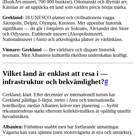
(BunkArt-museet, 700 000 bunkrar). Ottomanskt och illyriskt arv.
Känslan av att upptäcka ett land som världen precis börjat märka.
Grekland:
18 UNESCO-platser och civilisationens vagga.
Akropolis, Delphi, Olympia, Knossos. Mer uppenbar historisk
signifikans — du går i fotspåren av Sokrates, Alexander den Store
och Odysseus. Etablerade museer (Akropolismuseet,
Nationalmuseet i Aten) och arkeologiska platser av världsklass.
Vinnare: Grekland
— fler världsarv och djupare historisk
resonans. Men Albaniens kulturella rikedom underskattas kraftigt.
Vilket land är enklast att resa i —
infrastruktur och bekvämlighet?
#
Grekland, klart. Efter decennier av internationell turism har
Grekland pålitliga ö-färjor, metro i Aten och internationella
hotellkedjor, medan Albanien kräver mer planering — hyrbil
rekommenderas starkt eftersom kollektivtrafiken är opålitlig utanför
huvudstråken.
Albanien:
Förbättras snabbt men har fortfarande utmaningar.
Vägarna kan vara ojämna (men motorvägarna är nya och utmärkta),