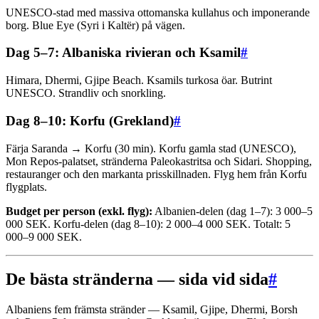
UNESCO-stad med massiva ottomanska kullahus och imponerande
borg. Blue Eye (Syri i Kaltër) på vägen.
Dag 5–7: Albaniska rivieran och Ksamil
#
Himara, Dhermi, Gjipe Beach. Ksamils turkosa öar. Butrint
UNESCO. Strandliv och snorkling.
Dag 8–10: Korfu (Grekland)
#
Färja Saranda → Korfu (30 min). Korfu gamla stad (UNESCO),
Mon Repos-palatset, stränderna Paleokastritsa och Sidari. Shopping,
restauranger och den markanta prisskillnaden. Flyg hem från Korfu
flygplats.
Budget per person (exkl. flyg):
Albanien-delen (dag 1–7): 3 000–5
000 SEK. Korfu-delen (dag 8–10): 2 000–4 000 SEK. Totalt: 5
000–9 000 SEK.
De bästa stränderna — sida vid sida
#
Albaniens fem främsta stränder — Ksamil, Gjipe, Dhermi, Borsh