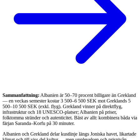
Sammanfattning:
Albanien är 50–70 procent billigare än Grekland
— en veckas semester kostar 3 500–6 500 SEK mot Greklands 5
500–10 500 SEK (exkl. flyg). Grekland vinner på direktflyg,
infrastruktur och 18 UNESCO-platser; Albanien på priser,
folktomma stränder och autenticitet. Bäst av allt: kombinera båda via
färjan Saranda–Korfu på 30 minuter.
Albanien och Grekland delar kustlinje längs Joniska havet, likartade
klimat och till viss del kultur — men upplevelsen och prisnivån