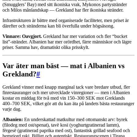
(Smugglers’ Bay) med sitt ikoniska vrak, Mykonos partystränder
och Milos månlandskap — Grekland har fler ikoniska stränder.
Infrastrukturen är bättre med organiserade faciliteter, men priset är
därefter och stränderna kan bli överfulla under högsäsong.
Vinnare: Oavgjort.
Grekland har mer variation och fler “bucket
list”-stränder. Albanien har mer orördhet, färre människor och lägre
priser. Samma hav, dramatiskt olika prisskylt.
Var äter man bäst — mat i Albanien vs
Grekland?
#
Grekland vinner med knapp marginal tack vare bredare utbud, fler
finrestauranger och mer utvecklade vinregioner — men i Albanien
kostar en middag för två med vin 150–300 SEK mot Greklands
400–700 SEK, vilket gör att du kan äta på landets bästa restauranger
varje dag.
Albanien:
En underskattad matkultur med ottomanskt arv: byrek
(filodeg med ost/spenat), tavë kosi (yoghurtgratinerad lamm),
fërgesë (gratinerad paprika med ost), fantastisk grillad seafood och
hemgjord raki. Billigt och autentiskt. Restaurangscenen i Tirana