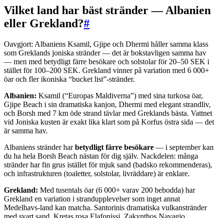
Vilket land har bäst stränder — Albanien
eller Grekland?
#
Oavgjort: Albaniens Ksamil, Gjipe och Dhermi håller samma klass
som Greklands joniska stränder — det är bokstavligen samma hav
— men med betydligt färre besökare och solstolar för 20–50 SEK i
stället för 100–200 SEK. Grekland vinner på variation med 6 000+
öar och fler ikoniska “bucket list”-stränder.
Albanien:
Ksamil (“Europas Maldiverna”) med sina turkosa öar,
Gjipe Beach i sin dramatiska kanjon, Dhermi med elegant strandliv,
och Borsh med 7 km öde strand tävlar med Greklands bästa. Vattnet
vid Joniska kusten är exakt lika klart som på Korfus östra sida — det
är samma hav.
Albaniens stränder har
betydligt färre besökare
— i september kan
du ha hela Borsh Beach nästan för dig själv. Nackdelen: många
stränder har fin grus istället för mjuk sand (badsko rekommenderas),
och infrastrukturen (toaletter, solstolar, livräddare) är enklare.
Grekland:
Med tusentals öar (6 000+ varav 200 bebodda) har
Grekland en variation i strandupplevelser som inget annat
Medelhavs-land kan matcha. Santorinis dramatiska vulkanstränder
med svart sand, Kretas rosa Elafonissi, Zakynthos Navagio