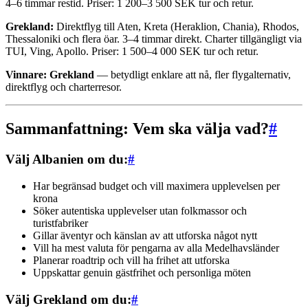
4–6 timmar restid. Priser: 1 200–3 500 SEK tur och retur.
Grekland:
Direktflyg till Aten, Kreta (Heraklion, Chania), Rhodos,
Thessaloniki och flera öar. 3–4 timmar direkt. Charter tillgängligt via
TUI, Ving, Apollo. Priser: 1 500–4 000 SEK tur och retur.
Vinnare: Grekland
— betydligt enklare att nå, fler flygalternativ,
direktflyg och charterresor.
Sammanfattning: Vem ska välja vad?
#
Välj Albanien om du:
#
Har begränsad budget och vill maximera upplevelsen per
krona
Söker autentiska upplevelser utan folkmassor och
turistfabriker
Gillar äventyr och känslan av att utforska något nytt
Vill ha mest valuta för pengarna av alla Medelhavsländer
Planerar roadtrip och vill ha frihet att utforska
Uppskattar genuin gästfrihet och personliga möten
Välj Grekland om du:
#