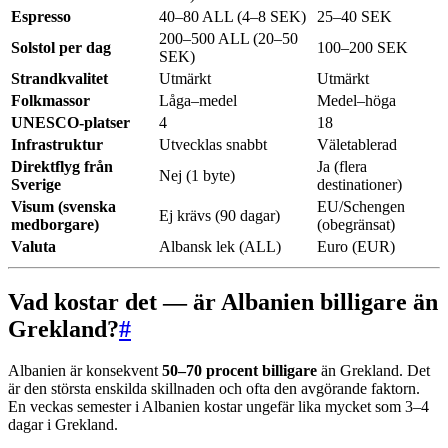
Espresso
40–80 ALL (4–8 SEK)
25–40 SEK
200–500 ALL (20–50
Solstol per dag
100–200 SEK
SEK)
Strandkvalitet
Utmärkt
Utmärkt
Folkmassor
Låga–medel
Medel–höga
UNESCO-platser
4
18
Infrastruktur
Utvecklas snabbt
Väletablerad
Direktflyg från
Ja (flera
Nej (1 byte)
Sverige
destinationer)
Visum (svenska
EU/Schengen
Ej krävs (90 dagar)
medborgare)
(obegränsat)
Valuta
Albansk lek (ALL)
Euro (EUR)
Vad kostar det — är Albanien billigare än
Grekland?
#
Albanien är konsekvent
50–70 procent billigare
än Grekland. Det
är den största enskilda skillnaden och ofta den avgörande faktorn.
En veckas semester i Albanien kostar ungefär lika mycket som 3–4
dagar i Grekland.