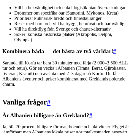
Vill ha bekvämlighet och enkel logistik utan överraskningar
Drömmer om specifika öar (Santorini, Mykonos, Kreta)
Prioriterar kulinarisk bredd och finrestauranger
Reser med barn och vill ha tryggt, beprövat och barnvänligt
Vill ha direktflyg från Sverige och charter-alternativ
Söker ikoniska historiska platser (Akropolis, Delphi,
Olympia)
Kombinera båda — det bästa av två världar!
#
Saranda till Korfu tar bara 30 minuter med färja (2 000–3 500 ALL
tur och retur). Gör en vecka i Albanien (Tirana, Berat, Gjirokastër,
rivieran, Ksamil) och avsluta med 2–3 dagar på Korfu. Du får
Albaniens äventyr och priser kombinerat med Greklands polerade
charm.
Vanliga frågor
#
Är Albanien billigare än Grekland?
#
Ja, 50–70 procent billigare för mat, boende och aktiviteter. Flyget är
jämförbart men Albaniens lokala priser gör totalkostnaden avsevärt