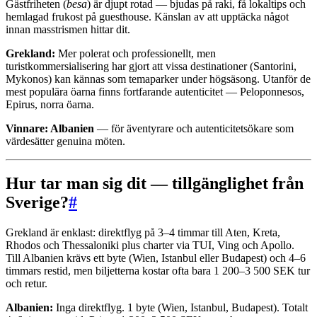
Gästfriheten (
besa
) är djupt rotad — bjudas på raki, få lokaltips och
hemlagad frukost på guesthouse. Känslan av att upptäcka något
innan masstrismen hittar dit.
Grekland:
Mer polerat och professionellt, men
turistkommersialisering har gjort att vissa destinationer (Santorini,
Mykonos) kan kännas som temaparker under högsäsong. Utanför de
mest populära öarna finns fortfarande autenticitet — Peloponnesos,
Epirus, norra öarna.
Vinnare: Albanien
— för äventyrare och autenticitetsökare som
värdesätter genuina möten.
Hur tar man sig dit — tillgänglighet från
Sverige?
#
Grekland är enklast: direktflyg på 3–4 timmar till Aten, Kreta,
Rhodos och Thessaloniki plus charter via TUI, Ving och Apollo.
Till Albanien krävs ett byte (Wien, Istanbul eller Budapest) och 4–6
timmars restid, men biljetterna kostar ofta bara 1 200–3 500 SEK tur
och retur.
Albanien:
Inga direktflyg. 1 byte (Wien, Istanbul, Budapest). Totalt