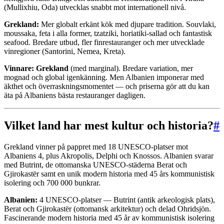
(Mullixhiu, Oda) utvecklas snabbt mot internationell nivå.
Grekland:
Mer globalt erkänt kök med djupare tradition. Souvlaki,
moussaka, feta i alla former, tzatziki, horiatiki-sallad och fantastisk
seafood. Bredare utbud, fler finrestauranger och mer utvecklade
vinregioner (Santorini, Nemea, Kreta).
Vinnare: Grekland
(med marginal). Bredare variation, mer
mognad och global igenkänning. Men Albanien imponerar med
äkthet och överraskningsmomentet — och priserna gör att du kan
äta på Albaniens bästa restauranger dagligen.
Vilket land har mest kultur och historia?
#
Grekland vinner på pappret med 18 UNESCO-platser mot
Albaniens 4, plus Akropolis, Delphi och Knossos. Albanien svarar
med Butrint, de ottomanska UNESCO-städerna Berat och
Gjirokastër samt en unik modern historia med 45 års kommunistisk
isolering och 700 000 bunkrar.
Albanien:
4 UNESCO-platser — Butrint (antik arkeologisk plats),
Berat och Gjirokastër (ottomansk arkitektur) och delad Ohridsjön.
Fascinerande modern historia med 45 år av kommunistisk isolering