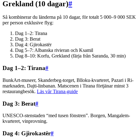
Grekland (10 dagar)
#
Så kombinerar du länderna på 10 dagar, för totalt 5 000–9 000 SEK
per person exklusive flyg:
Dag 1–2: Tirana
Dag 3: Berat
Dag 4: Gjirokastër
Dag 5–7: Albanska rivieran och Ksamil
Dag 8–10: Korfu, Grekland (färja från Saranda, 30 min)
Dag 1–2: Tirana
#
BunkArt-museer, Skanderbeg-torget, Blloku-kvarteret, Pazari i Ri-
marknaden, Dajti-linbanan. Matscenen i Tirana förtjänar minst 3
restaurangbesök.
Läs vår Tirana-guide
Dag 3: Berat
#
UNESCO-stenstaden “med tusen fönstren”. Borgen, Mangalem-
kvarteret, vinprovning.
Dag 4: Gjirokastër
#