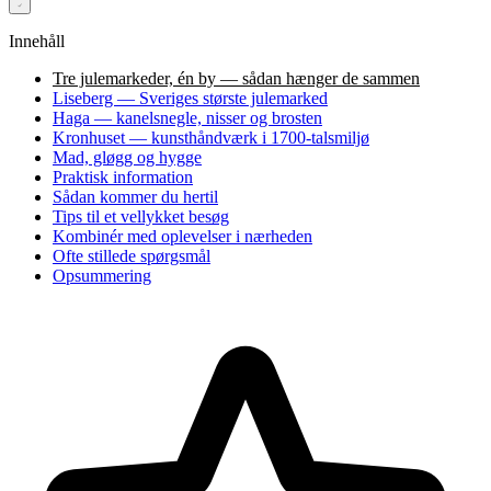
Innehåll
Tre julemarkeder, én by — sådan hænger de sammen
Liseberg — Sveriges største julemarked
Haga — kanelsnegle, nisser og brosten
Kronhuset — kunsthåndværk i 1700-talsmiljø
Mad, gløgg og hygge
Praktisk information
Sådan kommer du hertil
Tips til et vellykket besøg
Kombinér med oplevelser i nærheden
Ofte stillede spørgsmål
Opsummering