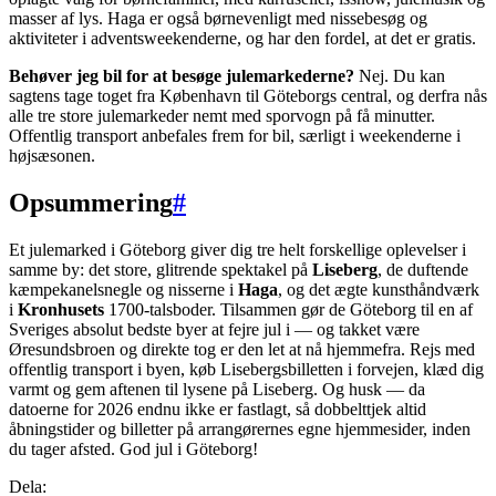
masser af lys. Haga er også børnevenligt med nissebesøg og
aktiviteter i adventsweekenderne, og har den fordel, at det er gratis.
Behøver jeg bil for at besøge julemarkederne?
Nej. Du kan
sagtens tage toget fra København til Göteborgs central, og derfra nås
alle tre store julemarkeder nemt med sporvogn på få minutter.
Offentlig transport anbefales frem for bil, særligt i weekenderne i
højsæsonen.
Opsummering
#
Et julemarked i Göteborg giver dig tre helt forskellige oplevelser i
samme by: det store, glitrende spektakel på
Liseberg
, de duftende
kæmpekanelsnegle og nisserne i
Haga
, og det ægte kunsthåndværk
i
Kronhusets
1700-talsboder. Tilsammen gør de Göteborg til en af
Sveriges absolut bedste byer at fejre jul i — og takket være
Øresundsbroen og direkte tog er den let at nå hjemmefra. Rejs med
offentlig transport i byen, køb Lisebergsbilletten i forvejen, klæd dig
varmt og gem aftenen til lysene på Liseberg. Og husk — da
datoerne for 2026 endnu ikke er fastlagt, så dobbelttjek altid
åbningstider og billetter på arrangørernes egne hjemmesider, inden
du tager afsted. God jul i Göteborg!
Dela: