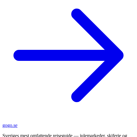
gogo.se
Sveriges mest omfattende rejseguide — julemarkeder, skiferie og