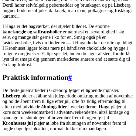
Dertil hører selvfølgelig pebernødder og brunkager, og på Liseberg
bugner boderne af juleslik: knæk, marcipan, polkagrise og friskkogt
karamel.
I Haga er det bagværket, der stjæler billedet. De enorme
kanelsnegle og saffransboller
er nærmest en seværdighed i sig
selv, og mange står gerne i kø for en. Smag også på en
fastelavnsbolle, hvis du finder en — i Haga dukker de ofte op tidligt.
I Kronhuset ligger fokus mere på håndlavet chokolade og hygge i
roligere omgivelser. Et tip: spis let, inden du tager af sted, for du får
lyst til at smage dig gennem markederne snarere end at sætte dig til
én lang frokost.
Praktisk information
#
De fleste julemarkeder i Göteborg følger et lignende mønster.
Liseberg
plejer at åbne sin juleperiode omkring midten af november
og holde åbent frem til lige efter jul, ofte fra tidlig eftermiddag til
aften med udvidede
åbningstider
i weekenderne.
Haga
plejer at
køre som weekendmarked i adventsweekenderne, altså lørdage og
søndage fra slutningen af november frem til ugen før jul.
Kronhusets jul
plejer at løbe fra slutningen af november frem til
nogle dage før juleaften, normalt lukket om mandagen.