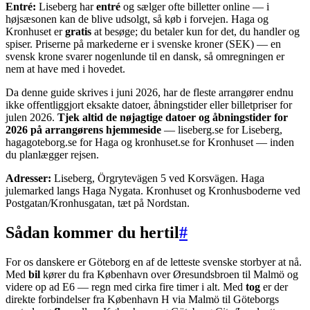
Entré:
Liseberg har
entré
og sælger ofte billetter online — i
højsæsonen kan de blive udsolgt, så køb i forvejen. Haga og
Kronhuset er
gratis
at besøge; du betaler kun for det, du handler og
spiser. Priserne på markederne er i svenske kroner (SEK) — en
svensk krone svarer nogenlunde til en dansk, så omregningen er
nem at have med i hovedet.
Da denne guide skrives i juni 2026, har de fleste arrangører endnu
ikke offentliggjort eksakte datoer, åbningstider eller billetpriser for
julen 2026.
Tjek altid de nøjagtige datoer og åbningstider for
2026 på arrangørens hjemmeside
— liseberg.se for Liseberg,
hagagoteborg.se for Haga og kronhuset.se for Kronhuset — inden
du planlægger rejsen.
Adresser:
Liseberg, Örgrytevägen 5 ved Korsvägen. Haga
julemarked langs Haga Nygata. Kronhuset og Kronhusboderne ved
Postgatan/Kronhusgatan, tæt på Nordstan.
Sådan kommer du hertil
#
For os danskere er Göteborg en af de letteste svenske storbyer at nå.
Med
bil
kører du fra København over Øresundsbroen til Malmö og
videre op ad E6 — regn med cirka fire timer i alt. Med
tog
er der
direkte forbindelser fra København H via Malmö til Göteborgs