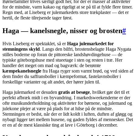
Børnefamilier trives særligt godt her, for der er masser af aktiviteter
for de mindste, varm kakao og rigeligt at se på til at fylde flere timer.
Regn med, at Liseberg er julemarkedets store trækplaster — det er
hertil, de fleste tilrejsende tager først.
Haga — kanelsnegle, nisser og brosten
#
Hvis Liseberg er spektaklet, så er
Haga julemarkedet for
stemningens skyld
. Langs den bilfri, brostensbelagte Haga Nygata
stilles boderne op foran de pittoreske landshøvdingehuse — de
typiske göteborgshuse med stueetage i sten og resten i træ. Her
handler det meget om mad og bagværk: de berømte
kæmpekanelsnegle
fra Haga ryger som varmt brød, og ved siden af
dem finder du saffransboller i kæmpeformat, fastelavnsboller i
forskellige varianter og alt andet, der hører julen til.
Haga julemarked er desuden
gratis at besøge
, hvilket gør det til et
perfekt afbræk midt i en byvandring. I markedsweekenderne er der
ofte musikunderholdning og aktiviteter for børnene, og julemand og
julekone plejer at være på plads for at hilse på de mindste.
Stemningen er bedst, når der er lidt koldt i luften, duften af gløgg og
nybagt ligger tæt mellem husene, og gaden fyldes af mennesker. Det
er en af de mest klassiske ting at lave i Göteborg i december.