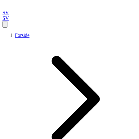
SV
SV
Forside