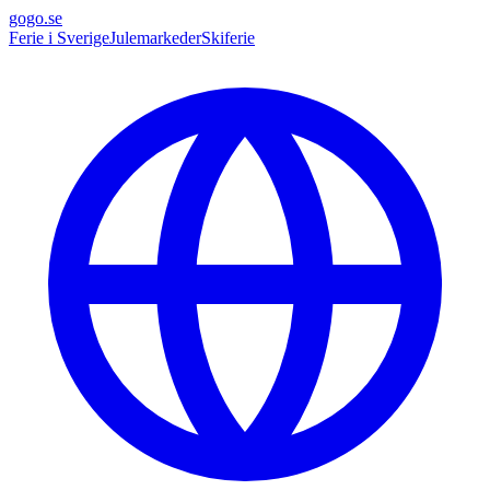
gogo.se
Ferie i Sverige
Julemarkeder
Skiferie