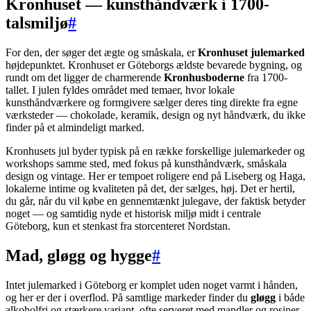
Kronhuset — kunsthåndværk i 1700-
talsmiljø
#
For den, der søger det ægte og småskala, er
Kronhuset julemarked
højdepunktet. Kronhuset er Göteborgs ældste bevarede bygning, og
rundt om det ligger de charmerende
Kronhusboderne
fra 1700-
tallet. I julen fyldes området med temaer, hvor lokale
kunsthåndværkere og formgivere sælger deres ting direkte fra egne
værksteder — chokolade, keramik, design og nyt håndværk, du ikke
finder på et almindeligt marked.
Kronhusets jul byder typisk på en række forskellige julemarkeder og
workshops samme sted, med fokus på kunsthåndværk, småskala
design og vintage. Her er tempoet roligere end på Liseberg og Haga,
lokalerne intime og kvaliteten på det, der sælges, høj. Det er hertil,
du går, når du vil købe en gennemtænkt julegave, der faktisk betyder
noget — og samtidig nyde et historisk miljø midt i centrale
Göteborg, kun et stenkast fra storcenteret Nordstan.
Mad, gløgg og hygge
#
Intet julemarked i Göteborg er komplet uden noget varmt i hånden,
og her er der i overflod. På samtlige markeder finder du
gløgg
i både
alkoholfri og stærkere variant, ofte serveret med mandler og rosiner.