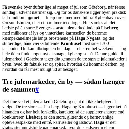
Få svenske byer dufter lige så meget af jul som Göteborg, når første
søndag i advent nærmer sig. Og for os danskere ligger byen praktisk
talt rundt om hjørnet — knap fire timer med bil fra København over
Øresundsbroen, eller et par timer med toget. Her samles alt det
bedste på én snor: Sveriges største julemarked inde på
Liseberg
med millioner af lys og vinterklare karruseller, de berømte
kæmpekanelsnegle langs brostenene på
Haga Nygata
, og det
stilfærdige, håndværksduftende
Kronhuset
med sine 1700-
talsboder. Du kan tilbringe en hel dag — eller en hel weekend — og
hele tiden finde noget nyt at smage, købe og se på. Denne guide til
julemarked i Göteborg tager dig gennem de tre største julemarkeder i
byen, hvad du faktisk ser og spiser, hvordan du kommer derhen, og
hvordan du får mest muligt ud af besøget.
Tre julemarkeder, én by — sådan hænger
de sammen
#
Det fine ved et julemarked i Göteborg er, at du ikke behøver at
vælge. De tre store — Liseberg, Haga og Kronhuset — ligger tæt på
hinanden og har helt forskellig karakter, så de supplerer snarere end
konkurrerer.
Liseberg
er den store, glitrende og børnevenlige
oplevelsespakke med entré, karruseller og isshow.
Haga
er det
gratis, stemningsfulde gademarked, hvor du spadserer mellem