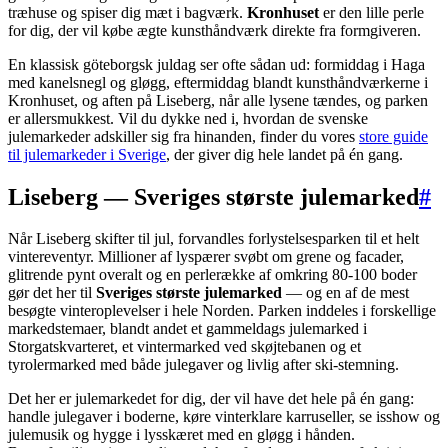
træhuse og spiser dig mæt i bagværk.
Kronhuset
er den lille perle
for dig, der vil købe ægte kunsthåndværk direkte fra formgiveren.
En klassisk göteborgsk juldag ser ofte sådan ud: formiddag i Haga
med kanelsnegl og gløgg, eftermiddag blandt kunsthåndværkerne i
Kronhuset, og aften på Liseberg, når alle lysene tændes, og parken
er allersmukkest. Vil du dykke ned i, hvordan de svenske
julemarkeder adskiller sig fra hinanden, finder du vores
store guide
til julemarkeder i Sverige
, der giver dig hele landet på én gang.
Liseberg — Sveriges største julemarked
#
Når Liseberg skifter til jul, forvandles forlystelsesparken til et helt
vintereventyr. Millioner af lyspærer svøbt om grene og facader,
glitrende pynt overalt og en perlerække af omkring 80-100 boder
gør det her til
Sveriges største julemarked
— og en af de mest
besøgte vinteroplevelser i hele Norden. Parken inddeles i forskellige
markedstemaer, blandt andet et gammeldags julemarked i
Storgatskvarteret, et vintermarked ved skøjtebanen og et
tyrolermarked med både julegaver og livlig after ski-stemning.
Det her er julemarkedet for dig, der vil have det hele på én gang:
handle julegaver i boderne, køre vinterklare karruseller, se isshow og
julemusik og hygge i lysskæret med en gløgg i hånden.