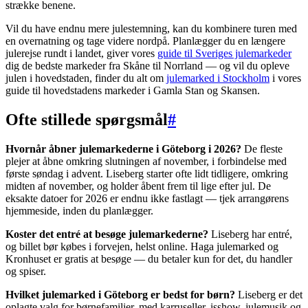
strække benene.
Vil du have endnu mere julestemning, kan du kombinere turen med
en overnatning og tage videre nordpå. Planlægger du en længere
julerejse rundt i landet, giver vores
guide til Sveriges julemarkeder
dig de bedste markeder fra Skåne til Norrland — og vil du opleve
julen i hovedstaden, finder du alt om
julemarked i Stockholm
i vores
guide til hovedstadens markeder i Gamla Stan og Skansen.
Ofte stillede spørgsmål
#
Hvornår åbner julemarkederne i Göteborg i 2026?
De fleste
plejer at åbne omkring slutningen af november, i forbindelse med
første søndag i advent. Liseberg starter ofte lidt tidligere, omkring
midten af november, og holder åbent frem til lige efter jul. De
eksakte datoer for 2026 er endnu ikke fastlagt — tjek arrangørens
hjemmeside, inden du planlægger.
Koster det entré at besøge julemarkederne?
Liseberg har entré,
og billet bør købes i forvejen, helst online. Haga julemarked og
Kronhuset er gratis at besøge — du betaler kun for det, du handler
og spiser.
Hvilket julemarked i Göteborg er bedst for børn?
Liseberg er det
oplagte valg for børnefamilier, med karruseller, isshow, julemusik og