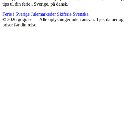
tips til din ferie i Sverige, på dansk.
Ferie i Sverige
Julemarkeder
Skiferie
Svenska
© 2026 gogo.se — Alle oplysninger uden ansvar. Tjek datoer og
priser før din rejse.