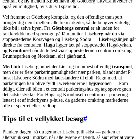
central, og
fly
mellem København og Göteborg City/Landvetter er
også en mulighed, hvis du vil spare tid.
Vel fremme er Göteborg kompakt, og den offentlige transport
bringer dig nemt mellem alle tre markeder, så du behøver virkelig
ikke bil i selve byen. Fra
Göteborgs central
er alt inden for
rækkevidde med sporvogn på få minutter.
Liseberg
når du via
stoppestederne Korsvägen og Liseberg Södra — Lisebergslinjen går
direkte fra centralen.
Haga
ligger tæt på stoppestedet Hagakyrkan,
og
Kronhuset
når du lettest via stoppestederne i centrum omkring
Brunnsparken og Nordstan, alt i gåafstand.
Med bil:
Liseberg anbefaler først og fremmest offentlig
transport
,
men der er flere parkeringsmuligheder nær parken, blandt andet P-
huset Liseberg Södra med ladestandere til elbil. Regn med, at
parkeringen kan blive fyldt i weekenderne i højsæsonen — kom
tidligt, eller stil bilen i et centralt parkeringshus og tag sporvognen
det sidste stykke. For Haga og Kronhuset i centrum er parkering
lettest i et af inderbyens p-huse, da gaderne omkring markederne
ofte er spærret eller fyldt op.
Tips til et vellykket besøg
#
Planlæg dagen, så du gemmer Liseberg til sidst — parken er
allersmukkest i mørket, når alle lysene er tændt, så sigt efter at være