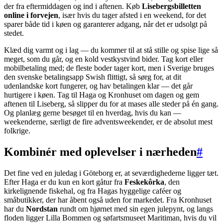
der fra eftermiddagen og ind i aftenen. Køb
Lisebergsbilletten
online i forvejen
, især hvis du tager afsted i en weekend, for det
sparer både tid i køen og garanterer adgang, når det er udsolgt på
stedet.
Klæd dig varmt og i lag — du kommer til at stå stille og spise lige så
meget, som du går, og en kold vestkystvind bider. Tag kort eller
mobilbetaling med; de fleste boder tager kort, men i Sverige bruges
den svenske betalingsapp Swish flittigt, så sørg for, at dit
udenlandske kort fungerer, og hav betalingen klar — det går
hurtigere i køen. Tag til Haga og Kronhuset om dagen og gem
aftenen til Liseberg, så slipper du for at mases alle steder på én gang.
Og planlæg gerne besøget til en hverdag, hvis du kan —
weekenderne, særligt de fire adventsweekender, er de absolut mest
folkrige.
Kombinér med oplevelser i nærheden
#
Det fine ved en juledag i Göteborg er, at seværdighederne ligger tæt.
Efter Haga er du kun en kort gåtur fra
Feskekôrka
, den
kirkelignende fiskehal, og fra Hagas hyggelige caféer og
småbutikker, der har åbent også uden for markedet. Fra Kronhuset
har du
Nordstan
rundt om hjørnet med sin egen julepynt, og langs
floden ligger Lilla Bommen og søfartsmuseet Maritiman, hvis du vil