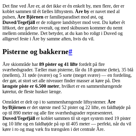
Det fine ved Åre er, at det ikke er én enkelt by, men flere, der er
koblet sammen til ét fælles liftsystem.
Åre by
er navet med al
pulsen,
Åre Björnen
er familieparadiset mod øst, og
Duved/Tegefjäll
er de roligere landsbyer mod vest. Du køber ét
liftkort, der gælder overalt, og med skibussen kommer du nemt
mellem områderne. Det betyder, at du kan bo roligt i Duved og
alligevel feste i Åre by samme aften, hvis du vil.
Pisterne og bakkerne
#
Åre skiområde har
89 pister og 41 lifte
fordelt på fire
sværhedsgrader. Tæller man pisterne, får du 18 grønne (lette), 35 blå
(mellem), 31 røde (svære) og 5 sorte (meget svære) — en fordeling,
der gør, at stort set alle niveauer finder masser at køre på. Den
længste piste er 6.500 meter
, hvilket er en sammenhængende
køretur, de fleste husker længe.
Området er delt op i to sammenhængende liftsystemer.
Åre
by/Björnen
er det største med 52 pister og 22 lifte, en faldhøjde på
op til 890 meter og alle fire sværhedsgrader repræsenteret.
Duved/Tegefjäll
er koblet sammen til sit eget system med 19 pister
og 10 lifte og en faldhøjde på op til 405 meter — perfekt, når du vil
køre i ro og mag væk fra trængslen i det centrale Åre.