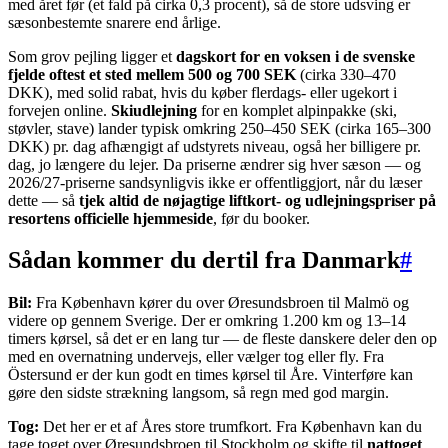
med året før (et fald på cirka 0,3 procent), så de store udsving er
sæsonbestemte snarere end årlige.
Som grov pejling ligger et
dagskort for en voksen i de svenske
fjelde oftest et sted mellem 500 og 700 SEK
(cirka 330–470
DKK), med solid rabat, hvis du køber flerdags- eller ugekort i
forvejen online.
Skiudlejning
for en komplet alpinpakke (ski,
støvler, stave) lander typisk omkring 250–450 SEK (cirka 165–300
DKK) pr. dag afhængigt af udstyrets niveau, også her billigere pr.
dag, jo længere du lejer. Da priserne ændrer sig hver sæson — og
2026/27-priserne sandsynligvis ikke er offentliggjort, når du læser
dette — så
tjek altid de nøjagtige liftkort- og udlejningspriser på
resortens officielle hjemmeside
, før du booker.
Sådan kommer du dertil fra Danmark
#
Bil:
Fra København kører du over Øresundsbroen til Malmö og
videre op gennem Sverige. Der er omkring 1.200 km og 13–14
timers kørsel, så det er en lang tur — de fleste danskere deler den op
med en overnatning undervejs, eller vælger tog eller fly. Fra
Östersund er der kun godt en times kørsel til Åre. Vinterføre kan
gøre den sidste strækning langsom, så regn med god margin.
Tog:
Det her er et af Åres store trumfkort. Fra København kan du
tage toget over Øresundsbroen til Stockholm og skifte til
nattoget
,