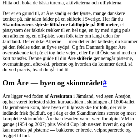
Hitta och boka de bästa turerna, aktiviteterna och utflykterna.
Der er en grund til, at Åre stadig er det første, mange danskere
tænker på, når talen falder på en skiferie i Sverige. Her får du
Skandinaviens største liftbårne faldhøjde på 890 meter
, et
pistsystem der faktisk rækker til en hel uge, en by med rigtig puls
om aftenen og en off-piste, som folk taler om langt uden for
Jämtland. Det er ikke Alperne — men det er det tætteste, du kommer
på den følelse uden at flyve sydpå. Og fra Danmark ligger Åre
overraskende tæt på: et tog hele vejen, eller fly til Östersund med en
kort transfer. Denne guide til din
Åre skiferie
gennemgår pisterne,
overnatningen, after-ski, priserne og hvordan du kommer dertil, så
du ved præcis, hvad du går ind til.
Om Åre — byen og skiområdet
#
Åre ligger ved foden af
Åreskutan
i Jämtland, ved søen Åresjön,
og har været feriested siden kurbadstiden i slutningen af 1800-tallet.
Da jernbanen kom, blev byen et tilløbsstykke for folk, der ville
indånde frisk fjeldluft, og i dag er det Skandinaviens største og mest
komplette skiområde. Åre har desuden været vært for alpint VM to
gange (1954 og 2007) plus World Cup-løb næsten hvert år, og det
kan mærkes på pisterne — bakkerne er brede, velpræparerede og
bygget til fart.