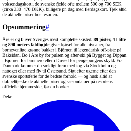
voksendagskort i de svenske fjelde ofte mellem 500 og 700 SEK
(cirka 330–470 DKK), billigere pr. dag med flerdagskort. Tjek altid
de aktuelle priser hos resorten.
Opsummering
#
Åre er og bliver Sveriges mest komplette skisted:
89 pister, 41 lifte
og 890 meters faldhøjde
giver kørsel for alle niveauer, fra
børnevenlige grønne bakker i Björnen til legendarisk off-piste på
Baksidan. Bo i Åre by for pulsen og after-ski på Bygget og Dippan,
i Björnen for familiero eller i Duved for pengepungens skyld. Fra
Danmark kommer du smidigt frem med tog via Stockholm og
nattoget eller med fly til Östersund. Sigt efter ugerne efter den
svenske sportsferie for de bedste forhold — og husk altid at
dobbelttjekke de aktuelle priser og sæsondatoer på resortens
officielle hjemmeside, før du booker.
Dela: