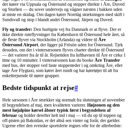
der kører via Uppsala og Östersund og stopper direkte i Åre, Duved
og Storlien — du sover undervejs og vågner næsten i bakken uden
at miste en skidag. Om dagen kører Norrtåg strækningen med skift i
Sundsvall og stop i blandt andet Östersund, Järpen og Duved.
Fly og transfer:
Den hurtigste vej fra Danmark er at flyve. Der er
ikke direkte ruteflyvninger fra København til Östersund hele året, så
de fleste flyver via Stockholm (Arlanda) og videre til
Åre
Östersund Airport
, der ligger på Frösön uden for Östersund. Tjek
desuden, om der i vintersæsonen flyves charter direkte til Östersund
— det varierer fra år til år. Rejsetiden fra lufthavnen til Åre er cirka 1
time og 10 minutter. I vintersæsonen kan du booke
Åre Transfer
med bus, der stopper ved faste stoppesteder i og omkring Åre, eller
tage Åre Flygtaxi, som kører året rundt og har køretøjer til alt fra
enkeltrejsende til større grupper.
Bedste tidspunkt at rejse
#
Hele sæsonen i Åre strækker sig normalt fra slutningen af november
til begyndelsen af maj, men kvaliteten varierer.
Højzonen og den
mest højalpine kørsel åbner typisk først i begyndelsen af
februar
og holder derefter helt ind i maj — vil du op til toppen og
off-pisten på Baksidan, er det altså sen vinter og forår, der gælder.
Ugerne efter den svenske sportsferie regnes ofte for de allerbedste: