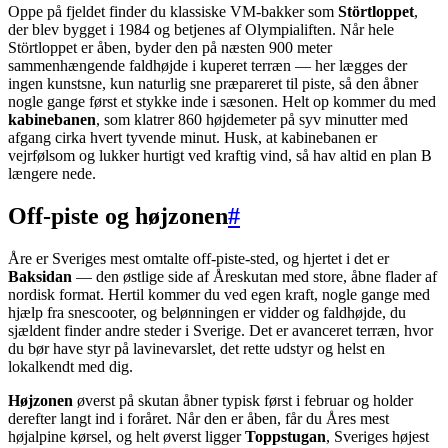
Oppe på fjeldet finder du klassiske VM-bakker som
Störtloppet
,
der blev bygget i 1984 og betjenes af Olympialiften. Når hele
Störtloppet er åben, byder den på næsten 900 meter
sammenhængende faldhøjde i kuperet terræn — her lægges der
ingen kunstsne, kun naturlig sne præpareret til piste, så den åbner
nogle gange først et stykke inde i sæsonen. Helt op kommer du med
kabinebanen
, som klatrer 860 højdemeter på syv minutter med
afgang cirka hvert tyvende minut. Husk, at kabinebanen er
vejrfølsom og lukker hurtigt ved kraftig vind, så hav altid en plan B
længere nede.
Off-piste og højzonen
#
Åre er Sveriges mest omtalte off-piste-sted, og hjertet i det er
Baksidan
— den østlige side af Åreskutan med store, åbne flader af
nordisk format. Hertil kommer du ved egen kraft, nogle gange med
hjælp fra snescooter, og belønningen er vidder og faldhøjde, du
sjældent finder andre steder i Sverige. Det er avanceret terræn, hvor
du bør have styr på lavinevarslet, det rette udstyr og helst en
lokalkendt med dig.
Højzonen
øverst på skutan åbner typisk først i februar og holder
derefter langt ind i foråret. Når den er åben, får du Åres mest
højalpine kørsel, og helt øverst ligger
Toppstugan
, Sveriges højest