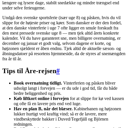
længere og lysere dage, stabilt snedække og mindre trængsel end
under selve ferieugerne.
Undgå den svenske sportsferie (især uge 8) og påsken, hvis du vil
slippe for de højeste priser og køer. Som dansker er der den fordel,
at den danske vinterferie i uge 7 ofte ligger en smule forskudt fra
den mest pressede svenske uge 8 — men tjek altid årets konkrete
kalender. Vil du have garanteret sne, men billigere overnatning, er
december og januar et godt valg, selvom dagene er korte, og
højzonen sjældent er åben endnu. Tjek altid de aktuelle sæson- og
åbningsdatoer på resortens hjemmeside, da de styres af snemængden
fra år til år.
Tips til Åre-rejsen
#
Book overnatning tidligt.
Vinterferien og påsken bliver
udsolgt langt i forvejen — er du ude i god tid, får du både
bedre beliggenhed og pris.
Køb liftkort online i forvejen
for at slippe for kø ved kassen
og ofte få en lavere pris end ved luge.
Hav en plan B, når det blæser.
Kabinebanen og højzonen
lukker hurtigt ved kraftig vind; så er de lavere, mere
vindbeskyttede bakker i Duved/Tegefjäll og Björnen
redningen.