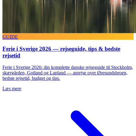
GUIDE
Ferie i Sverige 2026 — rejseguide, tips & bedste
rejsetid
Ferie i Sverige 2026: din komplette danske rejseguide til Stockholm,
skærgården, Gotland og Lapland — anrejse over Øresundsbroen,
bedste rejsetid, budget og tips.
Læs mere