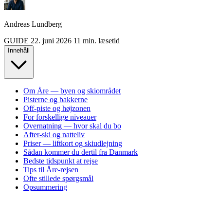
Andreas Lundberg
GUIDE
22. juni 2026
11 min. læsetid
Innehåll
Om Åre — byen og skiområdet
Pisterne og bakkerne
Off-piste og højzonen
For forskellige niveauer
Overnatning — hvor skal du bo
After-ski og natteliv
Priser — liftkort og skiudlejning
Sådan kommer du dertil fra Danmark
Bedste tidspunkt at rejse
Tips til Åre-rejsen
Ofte stillede spørgsmål
Opsummering