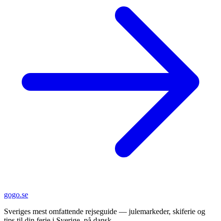
gogo.se
Sveriges mest omfattende rejseguide — julemarkeder, skiferie og
tips til din ferie i Sverige, på dansk.