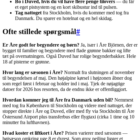
Bo i Duved, hvis du vil have flere penge tilovers
— du får
et eget pistsystem og en kort skibustur ind til pulsen.
Tag nattoget
fra Stockholm, hvis du kommer med tog fra
Danmark. Du sparer en hotelnat og en hel skidag.
Ofte stillede spørgsmål
#
Er Åre godt for begyndere og børn?
Ja, især i Åre Björnen, der er
bygget til familier og begyndere med flade grønne bakker og lifte
tæt på overnatningen. Også Duved har rolige begynderbakker. Hele
18 af pisterne er grønne.
Hvor lang er sæsonen i Åre?
Normalt fra slutningen af november
til begyndelsen af maj. Den højalpine kørsel i højzonen åbner dog
som regel først i februar og holder ind i maj. Tjek de nøjagtige
datoer for 2026 hos resorten, da de endnu ikke er offentliggjort.
Hvordan kommer jeg til Åre fra Danmark uden bil?
Nemmest
med tog fra København til Stockholm og videre med nattoget, der
stopper direkte i Åre og Duved, eller med fly via Stockholm til Åre
Östersund Airport plus transferbus eller flygtaxi (cirka 1 time og 10
minutter fra lufthavnen).
Hvad koster et liftkort i Åre?
Prisen varierer med sæsonen —
højsæson omkring uge 8 er dyrest. Som grov pejling ligger et