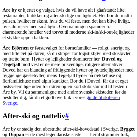
Åre by
er hjertet og valget, hvis du vil have alt i gåafstand: lifte,
restauranter, butikker og after-ski lige om hjørnet. Her bor du midt i
pulsen, hvilket er skønt, hvis du vil feste, men det kan blive livligt,
hvis du rejser med små børn. Overnatningen spænder fra
charmerende hoteller ved torvet til moderne ski-in/ski-out-lejligheder
et stykke oppe i bakken.
Åre Björnen
er førstevalget for børnefamilier — roligt, snerigt og
med lifte tæt på døren, så du slipper for logistikbøvl med skistøvler
og trætte børn. Hytter og lejligheder dominerer her.
Duved og
Tegefjäll
mod vest er de mere prisvenlige, roligere alternativer:
Duved har en blanding af fritliggende hytter og hyttelejligheder med
hyggelige gæstehytter, mens Tegefjäll byder på rækkehuse og
flerfamiliehuse med alpin karakter. Bor du i Duved, får du et eget
pistsystem lige uden for døren og en kort skibustur ind til festen i
Åre by. Vil du sammenligne med andre svenske skisteder, før du
beslutter dig, får du et godt overblik i vores
guide til skiferie i
Sverige
.
After-ski og natteliv
#
Åre by er stadig den ubestridte after-ski-hovedstad i Sverige.
Bygget
og
Dippan
er de mest legendariske steder — hertil strømmer folk,