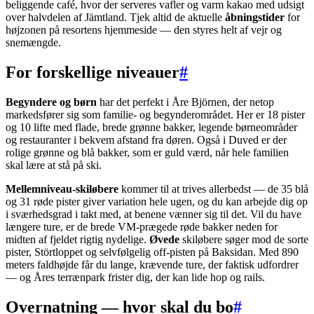
beliggende café, hvor der serveres vafler og varm kakao med udsigt
over halvdelen af Jämtland. Tjek altid de aktuelle
åbningstider
for
højzonen på resortens hjemmeside — den styres helt af vejr og
snemængde.
For forskellige niveauer
#
Begyndere og børn
har det perfekt i Åre Björnen, der netop
markedsfører sig som familie- og begynderområdet. Her er 18 pister
og 10 lifte med flade, brede grønne bakker, legende børneområder
og restauranter i bekvem afstand fra døren. Også i Duved er der
rolige grønne og blå bakker, som er guld værd, når hele familien
skal lære at stå på ski.
Mellemniveau-skiløbere
kommer til at trives allerbedst — de 35 blå
og 31 røde pister giver variation hele ugen, og du kan arbejde dig op
i sværhedsgrad i takt med, at benene vænner sig til det. Vil du have
længere ture, er de brede VM-prægede røde bakker neden for
midten af fjeldet rigtig nydelige.
Øvede
skiløbere søger mod de sorte
pister, Störtloppet og selvfølgelig off-pisten på Baksidan. Med 890
meters faldhøjde får du lange, krævende ture, der faktisk udfordrer
— og Åres terrænpark frister dig, der kan lide hop og rails.
Overnatning — hvor skal du bo
#