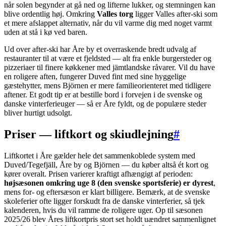
når solen begynder at gå ned og lifterne lukker, og stemningen kan
blive ordentlig høj. Omkring
Valles torg
ligger Valles after-ski som
et mere afslappet alternativ, når du vil varme dig med noget varmt
uden at stå i kø ved baren.
Ud over after-ski har Åre by et overraskende bredt udvalg af
restauranter til at være et fjeldsted — alt fra enkle burgersteder og
pizzeriaer til finere køkkener med jämtlandske råvarer. Vil du have
en roligere aften, fungerer Duved fint med sine hyggelige
gæstehytter, mens Björnen er mere familieorienteret med tidligere
aftener. Et godt tip er at bestille bord i forvejen i de svenske og
danske vinterferieuger — så er Åre fyldt, og de populære steder
bliver hurtigt udsolgt.
Priser — liftkort og skiudlejning
#
Liftkortet i Åre gælder hele det sammenkoblede system med
Duved/Tegefjäll, Åre by og Björnen — du køber altså ét kort og
kører overalt. Prisen varierer kraftigt afhængigt af perioden:
højsæsonen omkring uge 8 (den svenske sportsferie) er dyrest
,
mens for- og eftersæson er klart billigere. Bemærk, at de svenske
skoleferier ofte ligger forskudt fra de danske vinterferier, så tjek
kalenderen, hvis du vil ramme de roligere uger. Op til sæsonen
2025/26 blev Åres liftkortpris stort set holdt uændret sammenlignet