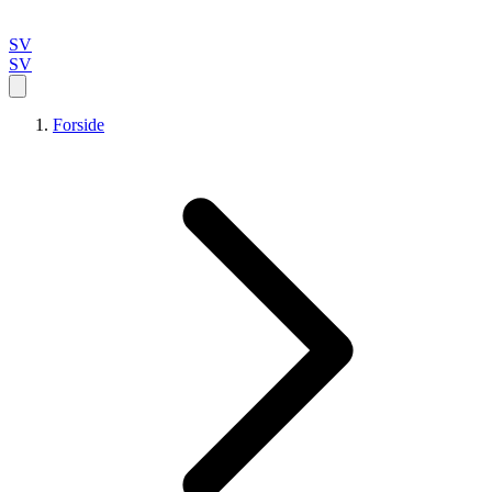
SV
SV
Forside