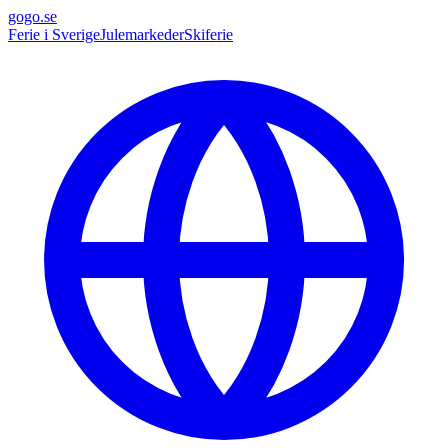
gogo.se
Ferie i Sverige
Julemarkeder
Skiferie