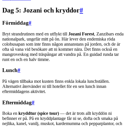
Dag 5: Jozani och kryddor
#
Förmiddag
#
Bryt strandrutinen med en utflykt till
Jozani Forest
, Zanzibars enda
nationalpark, ungefär mitt på ön. Här lever den endemiska röda
colobusapan som inte finns någon annanstans på jorden, och de är
ofta så vana vid besökare att ni kommer nära. Det finns också en
mangroveskog med träspångar att vandra på. En guidad runda tar
runt en och en halv timme.
Lunch
#
På vägen tillbaka mot kusten finns enkla lokala lunchställen.
Alternativt återvänder ni till hotellet för en sen lunch innan
eftermiddagens aktivitet.
Eftermiddag
#
Boka en
kryddtur (spice tour)
— det är trots allt kryddön ni
befinner er på. På en kryddplantage får ni se, dofta och smaka på
nejlika, kanel, vanilj, muskot, kardemumma och pepparplantor, och