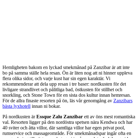
Hemligheten bakom en lyckad smekmånad på Zanzibar är att inte
bo på samma ställe hela resan. Ön är liten nog att ni hinner uppleva
flera olika sidor, och varje kust har sin egen karaktär. Vi
rekommenderar att dela upp resan i tre baser: nordkusten för det
livligare strandlivet och pålitliga bad, östkusten för stillhet och
snorkling, och Stone Town för en sista dos kultur innan hemresan.
För de allra finaste resorten på ön, läs vår genomgång av
Zanzibars
bästa lyxhotell
innan ni bokar.
På nordkusten är
Essque Zalu Zanzibar
ett av öns mest romantiska
val. Resorten ligger på den nordöstra spetsen nära Kendwa och har
40 sviter och åtta villor, där samtliga villor har egen privat pool,
rumservice och massageområde. För smekmånadspar ingår ofta en