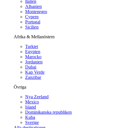
Italien
Albanien
Montenegro
Cypern
Portugal
Sicilien
Afrika & Mellanöstern
Turkiet
Egypten
Marocko
Jordanien
Dubai
Kap Verde
Zanzibar
Övriga
Nya Zeeland
Mexico
Island
Dominikanska republiken
Kuba
Sverige
Alla destinationer