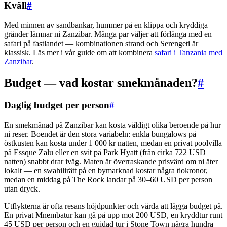
Kväll
#
Med minnen av sandbankar, hummer på en klippa och kryddiga
gränder lämnar ni Zanzibar. Många par väljer att förlänga med en
safari på fastlandet — kombinationen strand och Serengeti är
klassisk. Läs mer i vår guide om att kombinera
safari i Tanzania med
Zanzibar
.
Budget — vad kostar smekmånaden?
#
Daglig budget per person
#
En smekmånad på Zanzibar kan kosta väldigt olika beroende på hur
ni reser. Boendet är den stora variabeln: enkla bungalows på
östkusten kan kosta under 1 000 kr natten, medan en privat poolvilla
på Essque Zalu eller en svit på Park Hyatt (från cirka 722 USD
natten) snabbt drar iväg. Maten är överraskande prisvärd om ni äter
lokalt — en swahilirätt på en bymarknad kostar några tiokronor,
medan en middag på The Rock landar på 30–60 USD per person
utan dryck.
Utflykterna är ofta resans höjdpunkter och värda att lägga budget på.
En privat Mnembatur kan gå på upp mot 200 USD, en kryddtur runt
45 USD per person och en guidad tur i Stone Town några hundra