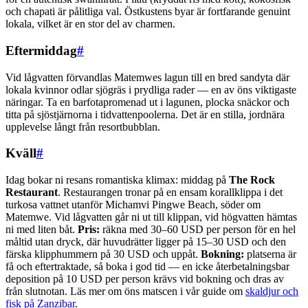
och chapati är pålitliga val. Östkustens byar är fortfarande genuint
lokala, vilket är en stor del av charmen.
Eftermiddag
#
Vid lågvatten förvandlas Matemwes lagun till en bred sandyta där
lokala kvinnor odlar sjögräs i prydliga rader — en av öns viktigaste
näringar. Ta en barfotapromenad ut i lagunen, plocka snäckor och
titta på sjöstjärnorna i tidvattenpoolerna. Det är en stilla, jordnära
upplevelse långt från resortbubblan.
Kväll
#
Idag bokar ni resans romantiska klimax: middag på
The Rock
Restaurant
. Restaurangen tronar på en ensam korallklippa i det
turkosa vattnet utanför Michamvi Pingwe Beach, söder om
Matemwe. Vid lågvatten går ni ut till klippan, vid högvatten hämtas
ni med liten båt.
Pris:
räkna med 30–60 USD per person för en hel
måltid utan dryck, där huvudrätter ligger på 15–30 USD och den
färska klipphummern på 30 USD och uppåt.
Bokning:
platserna är
få och eftertraktade, så boka i god tid — en icke återbetalningsbar
deposition på 10 USD per person krävs vid bokning och dras av
från slutnotan. Läs mer om öns matscen i vår guide om
skaldjur och
fisk på Zanzibar
.