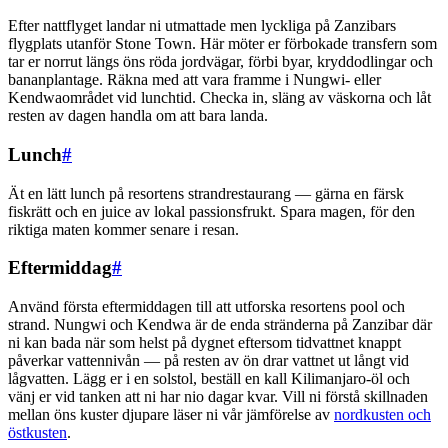
Efter nattflyget landar ni utmattade men lyckliga på Zanzibars
flygplats utanför Stone Town. Här möter er förbokade transfern som
tar er norrut längs öns röda jordvägar, förbi byar, kryddodlingar och
bananplantage. Räkna med att vara framme i Nungwi- eller
Kendwaområdet vid lunchtid. Checka in, släng av väskorna och låt
resten av dagen handla om att bara landa.
Lunch
#
Ät en lätt lunch på resortens strandrestaurang — gärna en färsk
fiskrätt och en juice av lokal passionsfrukt. Spara magen, för den
riktiga maten kommer senare i resan.
Eftermiddag
#
Använd första eftermiddagen till att utforska resortens pool och
strand. Nungwi och Kendwa är de enda stränderna på Zanzibar där
ni kan bada när som helst på dygnet eftersom tidvattnet knappt
påverkar vattennivån — på resten av ön drar vattnet ut långt vid
lågvatten. Lägg er i en solstol, beställ en kall Kilimanjaro-öl och
vänj er vid tanken att ni har nio dagar kvar. Vill ni förstå skillnaden
mellan öns kuster djupare läser ni vår jämförelse av
nordkusten och
östkusten
.