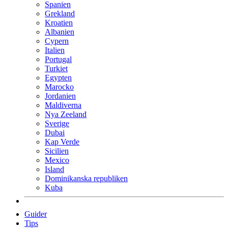
Spanien
Grekland
Kroatien
Albanien
Cypern
Italien
Portugal
Turkiet
Egypten
Marocko
Jordanien
Maldiverna
Nya Zeeland
Sverige
Dubai
Kap Verde
Sicilien
Mexico
Island
Dominikanska republiken
Kuba
Guider
Tips