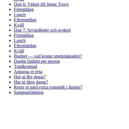
Dag 6: Vidare till Stone Town
Förmiddag
Lunch
Eftermiddag
Kväll
Dag 7: Sevärdheter och avsked
Förmiddag
Lunch
Eftermiddag
Kväll
Budget — vad kostar smekmånaden?
Daglig budget per person
Totalkostnad
Anpassa er resa
Har ni fler dagar?
Har ni färre dagar?
Reser ni med extra romantik i åtanke?
Sammanfattning