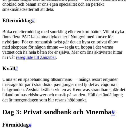
choklad och banan är öns egen specialitet och en perfekt
smekmånadsefterrätt att dela.
Eftermiddag
#
Boka en eftermiddag med snorkling eller en kort båttur. Vill ni dyka
finns flera PADI-anslutna dykcenter i Nungwi med kurser för
nybörjare. För en romantisk twist går det att hyra en privat dhow
med skeppare för någon timme — segla ut, hoppa i det varma
vattnet och ha hela båten för er själva. Mer om öns aktiviteter hittar
ni i vår
reseguide till Zanzibar
.
Kväll
#
Unna er en spabehandling tillsammans — många resort erbjuder
massage för par i strandnära paviljonger med ljudet av vågorna i
bakgrunden. Avsluta kvällen vid en av Kendwas strandbarer, där det
ibland ordnas eldshower och musik på sanden. Håll det ändå lugnt;
det är morgondagen som blir resans höjdpunkt.
Dag 3: Privat sandbank och Mnemba
#
Förmiddag
#