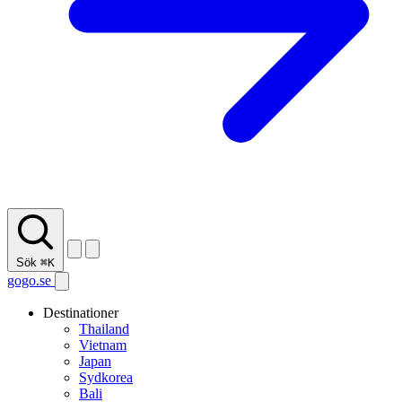
Sök
⌘K
gogo.se
Destinationer
Thailand
Vietnam
Japan
Sydkorea
Bali