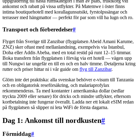
uppgradering till nästa rumskategori i mån av plats, fruktkorg vid
ankomst och rabatt på vissa utflykter. På Matemwe i öster finns
intima boutiquehotell med korallagunsutsikt, fyrstolpssängar och
terrasser med hängmattor — perfekt för par som vill ha lugn och ro.
Transport och förberedelser
#
Flyget från Sverige till Zanzibar (flygplatsen Abeid Amani Karume,
ZNZ) sker oftast med mellanlandning, exempelvis via Istanbul,
Doha eller Addis Abeba, med en total restid på runt 12–15 timmar.
Boka transfern från flygplatsen i förväg via ert hotell — vägen upp
till Nungwi tar ungefär en till en och en halv timme. Detaljerna kring
rutter och priser hittar ni i vår guide om
flyg till Zanzibar
.
Glöm inte det praktiska: alla svenskar behöver e-visum till Tanzania
och en obligatorisk reseförsäkring, och malariaprofylax
rekommenderas. Ta med kontanter i amerikanska dollar (sedlar
tryckta 2009 eller senare) för dricks och mindre utflykter, eftersom
kortbetalning inte fungerar överallt. Ladda ner ett lokalt eSIM redan
på flygplatsen så slipper ni leta WiFi de första dagarna.
Dag 1: Ankomst till nordkusten
#
Förmiddag
#