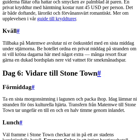
guiderna flätar ofta hattar och smycken av palmblad åt paren. En
privat kryddtur med hämtning kostar runt 45 USD per person. Det
är både doftande, lärorikt och förvånansvärt romantiskt. Mer om
upplevelsen i vår
guide till kryddturer
.
Kväll
#
Tillbaka på Matemwe avslutar ni er östkustdel med en sista middag
under stjärnorna. Be hotellet ordna en privat middag på stranden om
ni vill kröna dagarna här med något extra — många resort fixar
gärna en dukad bordsplats nere vid vattnet för smekmånadspar.
Dag 6: Vidare till Stone Town
#
Förmiddag
#
Ta en sista morgonsimning i lagunen och packa ihop. Idag lämnar ni
stranden för öns kulturella hjärta. Transfern från Matemwe till Stone
Town tar ungefär en till en och en halv timme genom inlandet.
Lunch
#
Väl framme i Stone Town checkar ni in på ett av stadens