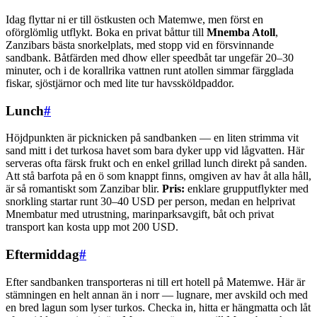
Idag flyttar ni er till östkusten och Matemwe, men först en
oförglömlig utflykt. Boka en privat båttur till
Mnemba Atoll
,
Zanzibars bästa snorkelplats, med stopp vid en försvinnande
sandbank. Båtfärden med dhow eller speedbåt tar ungefär 20–30
minuter, och i de korallrika vattnen runt atollen simmar färgglada
fiskar, sjöstjärnor och med lite tur havssköldpaddor.
Lunch
#
Höjdpunkten är picknicken på sandbanken — en liten strimma vit
sand mitt i det turkosa havet som bara dyker upp vid lågvatten. Här
serveras ofta färsk frukt och en enkel grillad lunch direkt på sanden.
Att stå barfota på en ö som knappt finns, omgiven av hav åt alla håll,
är så romantiskt som Zanzibar blir.
Pris:
enklare grupputflykter med
snorkling startar runt 30–40 USD per person, medan en helprivat
Mnembatur med utrustning, marinparksavgift, båt och privat
transport kan kosta upp mot 200 USD.
Eftermiddag
#
Efter sandbanken transporteras ni till ert hotell på Matemwe. Här är
stämningen en helt annan än i norr — lugnare, mer avskild och med
en bred lagun som lyser turkos. Checka in, hitta er hängmatta och låt