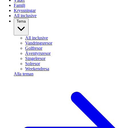
Väder
Familj
Kryssningar
All inclusive
Tema
All inclusive
Vandringsresor
Golfresor
Äventyrsresor
Singelresor
Solresor
Weekendresa
Alla teman