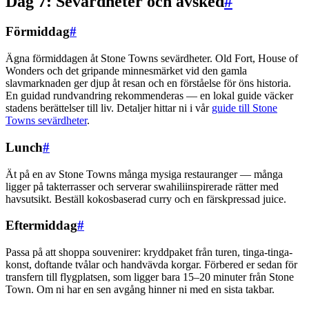
Dag 7: Sevärdheter och avsked
#
Förmiddag
#
Ägna förmiddagen åt Stone Towns sevärdheter. Old Fort, House of
Wonders och det gripande minnesmärket vid den gamla
slavmarknaden ger djup åt resan och en förståelse för öns historia.
En guidad rundvandring rekommenderas — en lokal guide väcker
stadens berättelser till liv. Detaljer hittar ni i vår
guide till Stone
Towns sevärdheter
.
Lunch
#
Ät på en av Stone Towns många mysiga restauranger — många
ligger på takterrasser och serverar swahiliinspirerade rätter med
havsutsikt. Beställ kokosbaserad curry och en färskpressad juice.
Eftermiddag
#
Passa på att shoppa souvenirer: kryddpaket från turen, tinga-tinga-
konst, doftande tvålar och handvävda korgar. Förbered er sedan för
transfern till flygplatsen, som ligger bara 15–20 minuter från Stone
Town. Om ni har en sen avgång hinner ni med en sista takbar.