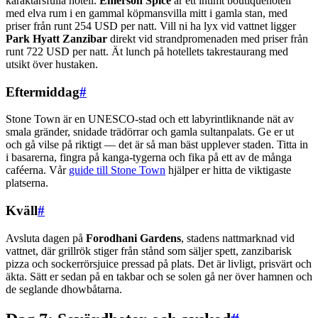
karaktärsfulla hotell.
Emerson Spice
är ett intimt boutiquehotell
med elva rum i en gammal köpmansvilla mitt i gamla stan, med
priser från runt 254 USD per natt. Vill ni ha lyx vid vattnet ligger
Park Hyatt Zanzibar
direkt vid strandpromenaden med priser från
runt 722 USD per natt. Ät lunch på hotellets takrestaurang med
utsikt över hustaken.
Eftermiddag
#
Stone Town är en UNESCO-stad och ett labyrintliknande nät av
smala gränder, snidade trädörrar och gamla sultanpalats. Ge er ut
och gå vilse på riktigt — det är så man bäst upplever staden. Titta in
i basarerna, fingra på kanga-tygerna och fika på ett av de många
caféerna. Vår
guide till Stone Town
hjälper er hitta de viktigaste
platserna.
Kväll
#
Avsluta dagen på
Forodhani Gardens
, stadens nattmarknad vid
vattnet, där grillrök stiger från stånd som säljer spett, zanzibarisk
pizza och sockerrörsjuice pressad på plats. Det är livligt, prisvärt och
äkta. Sätt er sedan på en takbar och se solen gå ner över hamnen och
de seglande dhowbåtarna.