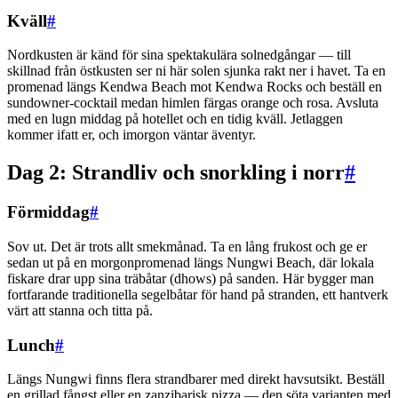
Kväll
#
Nordkusten är känd för sina spektakulära solnedgångar — till
skillnad från östkusten ser ni här solen sjunka rakt ner i havet. Ta en
promenad längs Kendwa Beach mot Kendwa Rocks och beställ en
sundowner-cocktail medan himlen färgas orange och rosa. Avsluta
med en lugn middag på hotellet och en tidig kväll. Jetlaggen
kommer ifatt er, och imorgon väntar äventyr.
Dag 2: Strandliv och snorkling i norr
#
Förmiddag
#
Sov ut. Det är trots allt smekmånad. Ta en lång frukost och ge er
sedan ut på en morgonpromenad längs Nungwi Beach, där lokala
fiskare drar upp sina träbåtar (dhows) på sanden. Här bygger man
fortfarande traditionella segelbåtar för hand på stranden, ett hantverk
värt att stanna och titta på.
Lunch
#
Längs Nungwi finns flera strandbarer med direkt havsutsikt. Beställ
en grillad fångst eller en zanzibarisk pizza — den söta varianten med