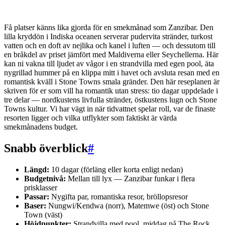
Få platser känns lika gjorda för en smekmånad som Zanzibar. Den
lilla kryddön i Indiska oceanen serverar pudervita stränder, turkost
vatten och en doft av nejlika och kanel i luften — och dessutom till
en bråkdel av priset jämfört med Maldiverna eller Seychellerna. Här
kan ni vakna till ljudet av vågor i en strandvilla med egen pool, äta
nygrillad hummer på en klippa mitt i havet och avsluta resan med en
romantisk kväll i Stone Towns smala gränder. Den här reseplanen är
skriven för er som vill ha romantik utan stress: tio dagar uppdelade i
tre delar — nordkustens livfulla stränder, östkustens lugn och Stone
Towns kultur. Vi har vägt in när tidvattnet spelar roll, var de finaste
resorten ligger och vilka utflykter som faktiskt är värda
smekmånadens budget.
Snabb överblick
#
Längd:
10 dagar (förläng eller korta enligt nedan)
Budgetnivå:
Mellan till lyx — Zanzibar funkar i flera
prisklasser
Passar:
Nygifta par, romantiska resor, bröllopsresor
Baser:
Nungwi/Kendwa (norr), Matemwe (öst) och Stone
Town (väst)
Höjdpunkter:
Strandvilla med pool, middag på The Rock,