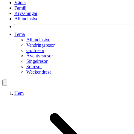
Väder
Familj
Kryssningar
All inclusive
Tema
All inclusive
Vandringsresor
Golfresor
Äventyrsresor
Singelresor
Solresor
Weekendresa
Hem