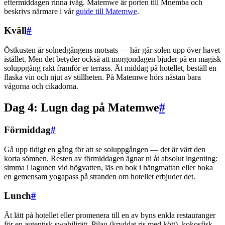
eftermiddagen rinna iväg. Matemwe är porten till Mnemba och
beskrivs närmare i vår
guide till Matemwe
.
Kväll
#
Östkusten är solnedgångens motsats — här går solen upp över havet
istället. Men det betyder också att morgondagen bjuder på en magisk
soluppgång rakt framför er terrass. Ät middag på hotellet, beställ en
flaska vin och njut av stillheten. På Matemwe hörs nästan bara
vågorna och cikadorna.
Dag 4: Lugn dag på Matemwe
#
Förmiddag
#
Gå upp tidigt en gång för att se soluppgången — det är värt den
korta sömnen. Resten av förmiddagen ägnar ni åt absolut ingenting:
simma i lagunen vid högvatten, läs en bok i hängmattan eller boka
en gemensam yogapass på stranden om hotellet erbjuder det.
Lunch
#
Ät lätt på hotellet eller promenera till en av byns enkla restauranger
för en autentisk swahilirätt. Pilau (kryddat ris med kött), kokosfisk