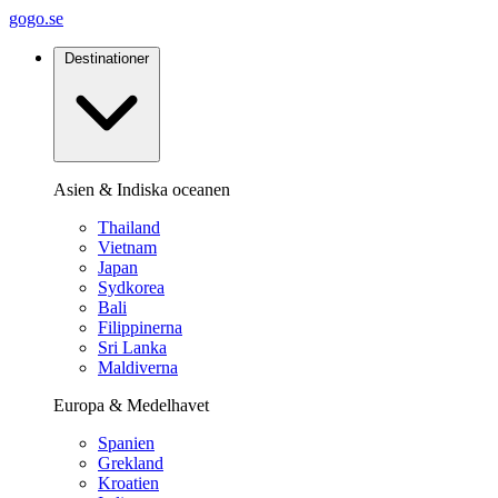
gogo.se
Destinationer
Asien & Indiska oceanen
Thailand
Vietnam
Japan
Sydkorea
Bali
Filippinerna
Sri Lanka
Maldiverna
Europa & Medelhavet
Spanien
Grekland
Kroatien