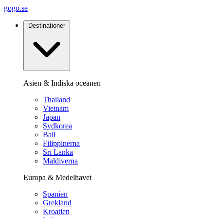
gogo.se
Destinationer
Asien & Indiska oceanen
Thailand
Vietnam
Japan
Sydkorea
Bali
Filippinerna
Sri Lanka
Maldiverna
Europa & Medelhavet
Spanien
Grekland
Kroatien