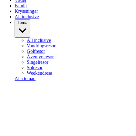
Väder
Familj
Kryssningar
All inclusive
Tema
All inclusive
Vandringsresor
Golfresor
Äventyrsresor
Singelresor
Solresor
Weekendresa
Alla teman