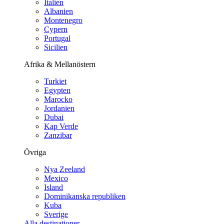
Italien
Albanien
Montenegro
Cypern
Portugal
Sicilien
Afrika & Mellanöstern
Turkiet
Egypten
Marocko
Jordanien
Dubai
Kap Verde
Zanzibar
Övriga
Nya Zeeland
Mexico
Island
Dominikanska republiken
Kuba
Sverige
Alla destinationer