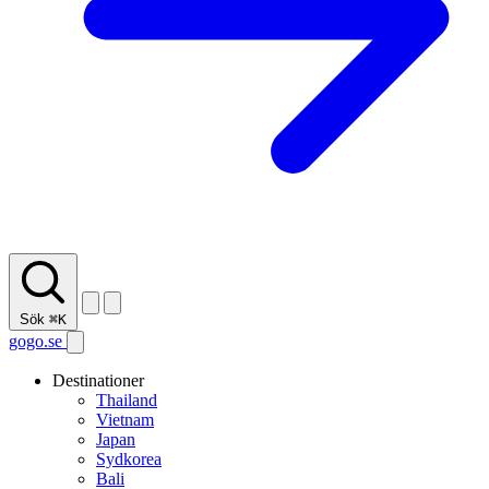
Sök
⌘K
gogo.se
Destinationer
Thailand
Vietnam
Japan
Sydkorea
Bali