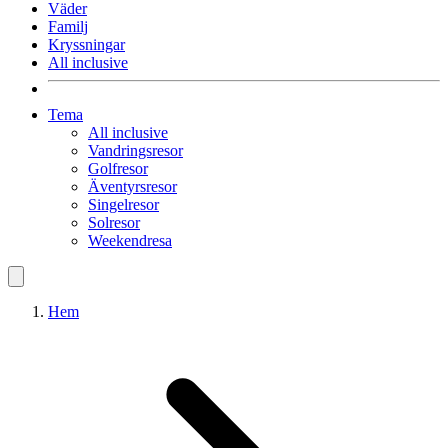
Väder
Familj
Kryssningar
All inclusive
Tema
All inclusive
Vandringsresor
Golfresor
Äventyrsresor
Singelresor
Solresor
Weekendresa
Hem