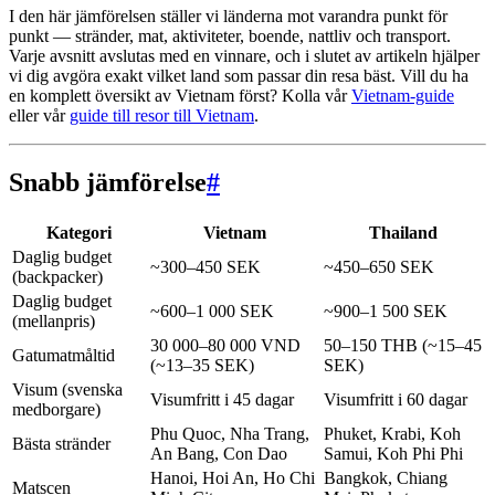
I den här jämförelsen ställer vi länderna mot varandra punkt för
punkt — stränder, mat, aktiviteter, boende, nattliv och transport.
Varje avsnitt avslutas med en vinnare, och i slutet av artikeln hjälper
vi dig avgöra exakt vilket land som passar din resa bäst. Vill du ha
en komplett översikt av Vietnam först? Kolla vår
Vietnam-guide
eller vår
guide till resor till Vietnam
.
Snabb jämförelse
#
Kategori
Vietnam
Thailand
Daglig budget
~300–450 SEK
~450–650 SEK
(backpacker)
Daglig budget
~600–1 000 SEK
~900–1 500 SEK
(mellanpris)
30 000–80 000 VND
50–150 THB (~15–45
Gatumatmåltid
(~13–35 SEK)
SEK)
Visum (svenska
Visumfritt i 45 dagar
Visumfritt i 60 dagar
medborgare)
Phu Quoc, Nha Trang,
Phuket, Krabi, Koh
Bästa stränder
An Bang, Con Dao
Samui, Koh Phi Phi
Hanoi, Hoi An, Ho Chi
Bangkok, Chiang
Matscen