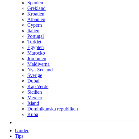
Spanien
Grekland
Kroatien
Albanien
Cypern
Italien
Portugal
Turkiet
Egypten
Marocko
Jordanien
Maldiverna
Nya Zeeland
Sverige
Dubai
Kap Verde
Sicilien
Mexico
Island
Dominikanska republiken
Kuba
Guider
Tips