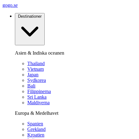
gogo.se
Destinationer
Asien & Indiska oceanen
Thailand
Vietnam
Japan
Sydkorea
Bali
Filippinerna
Sri Lanka
Maldiverna
Europa & Medelhavet
Spanien
Grekland
Kroatien