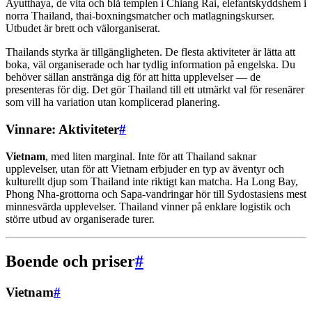
Ayutthaya, de vita och blå templen i Chiang Rai, elefantskyddshem i
norra Thailand, thai-boxningsmatcher och matlagningskurser.
Utbudet är brett och välorganiserat.
Thailands styrka är tillgängligheten. De flesta aktiviteter är lätta att
boka, väl organiserade och har tydlig information på engelska. Du
behöver sällan anstränga dig för att hitta upplevelser — de
presenteras för dig. Det gör Thailand till ett utmärkt val för resenärer
som vill ha variation utan komplicerad planering.
Vinnare: Aktiviteter
#
Vietnam
, med liten marginal. Inte för att Thailand saknar
upplevelser, utan för att Vietnam erbjuder en typ av äventyr och
kulturellt djup som Thailand inte riktigt kan matcha. Ha Long Bay,
Phong Nha-grottorna och Sapa-vandringar hör till Sydostasiens mest
minnesvärda upplevelser. Thailand vinner på enklare logistik och
större utbud av organiserade turer.
Boende och priser
#
Vietnam
#