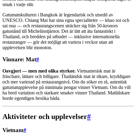
smak i varje rätt.
Gatumatskulturen i Bangkok är legendarisk och utsedd av
UNESCO. Chiang Mai har sina egna specialiteter — khao soi och
sai oua — och restaurangscenen sträcker sig från 50-kronors
gatustånd till Michelinstjärnor. Det är lätt att äta fantastiskt i
Thailand, och bredden på utbudet — inklusive internationella
restauranger — gör det möjligt att variera i veckor utan att
upplevelsen blir monoton.
Vinnare: Mat
#
Oavgjort — men med olika styrkor.
Vietnamesisk mat är
fräschare, lättare och billigare. Thailändsk mat är rikare, kryddigare
och mer varierad på restaurangnivå. Om du söker en rå, autentisk
gatumatupplevelse på minimala pengar vinner Vietnam. Om du vill
ha bred variation och starkare smaker vinner Thailand. Matlälskare
borde egentligen besöka båda.
Aktiviteter och upplevelser
#
Vietnam
#