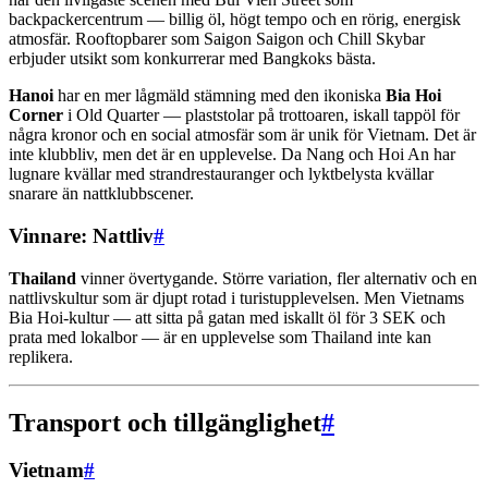
backpackercentrum — billig öl, högt tempo och en rörig, energisk
atmosfär. Rooftopbarer som Saigon Saigon och Chill Skybar
erbjuder utsikt som konkurrerar med Bangkoks bästa.
Hanoi
har en mer lågmäld stämning med den ikoniska
Bia Hoi
Corner
i Old Quarter — plaststolar på trottoaren, iskall tappöl för
några kronor och en social atmosfär som är unik för Vietnam. Det är
inte klubbliv, men det är en upplevelse. Da Nang och Hoi An har
lugnare kvällar med strandrestauranger och lyktbelysta kvällar
snarare än nattklubbscener.
Vinnare: Nattliv
#
Thailand
vinner övertygande. Större variation, fler alternativ och en
nattlivskultur som är djupt rotad i turistupplevelsen. Men Vietnams
Bia Hoi-kultur — att sitta på gatan med iskallt öl för 3 SEK och
prata med lokalbor — är en upplevelse som Thailand inte kan
replikera.
Transport och tillgänglighet
#
Vietnam
#