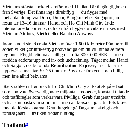
Vietnams största nackdel jämfört med Thailand är tillgängligheten
från Sverige. Det finns inga direktflyg — du flyger med
mellanlandning via Doha, Dubai, Bangkok eller Singapore, och
resan tar 13–16 timmar. Hanoi och Ho Chi Minh City är de
internationella porterna, och därifrån flyger du vidare inrikes med
Vietnam Airlines, VietJet eller Bamboo Airways.
Inom landet sträcker sig Vietnam över 1 600 kilometer från norr till
söder, vilket gör inrikesflyg nödvändiga om du vill hinna se flera
regioner. Flygbiljetterna är billiga — ofta 300–600 SEK — men
restiden adderar upp med in- och utcheckning. Tåget mellan Hanoi
och Saigon, det berömda
Reunification Express
, är en klassisk
upplevelse men tar 30–35 timmar. Bussar är frekventa och billiga
men inte alltid bekväma.
Stadstrafiken i Hanoi och Ho Chi Minh City är kaotisk på ett sätt
som kan vara överväldigande: miljontals mopeder, konstant tutande
och trafikregler som verkar vara frivilliga.
Grab
fungerar utmärkt
och är din bästa vän som turist, men att korsa en gata till fots kräver
mod de första dagarna. Grundregeln: gå långsamt, stadigt och
förutsägbart — trafiken flödar runt dig.
Thailand
#