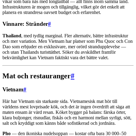
vikar som bara nås med longtailbåt — allt finns inom samma land.
Infrastrukturen är mogen och tillgänglig, vilket gör det enkelt att
planera en strandresa oavsett budget och erfarenhet.
Vinnare: Stränder
#
Thailand
, med tydlig marginal. Fler alternativ, bättre infrastruktur
och mer variation. Men Vietnam har platser som Phu Quoc och Con
Dao som erbjuder en exklusivare, mer orörd strandupplevelse —
och utan Thailands turisttäthet. Söker du avskildhet framför
bekvämlighet kan Vietnam faktiskt vara det bättre valet.
Mat och restauranger
#
Vietnam
#
Här har Vietnam sin starkaste sida. Vietnamesisk mat hör till
världens mest lovprisade kök, och det är ingen överdrift att säga att
maten ensam är värd resan. Köket bygger på balans: färska örter,
klara buljonger, risnudlar, fiskås och en harmoni mellan syrligt, sött,
salt och kryddigt som känns både sofistikerad och jordnära.
Pho
— den ikoniska nudelsoppan — kostar ofta bara 30 000–50