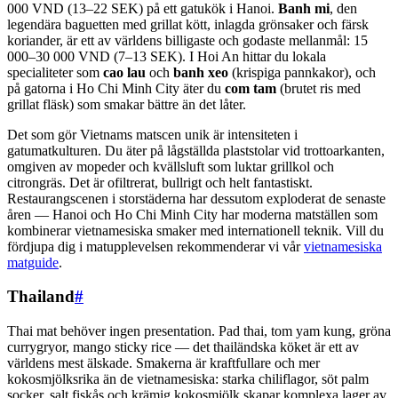
000 VND (13–22 SEK) på ett gatukök i Hanoi.
Banh mi
, den
legendära baguetten med grillat kött, inlagda grönsaker och färsk
koriander, är ett av världens billigaste och godaste mellanmål: 15
000–30 000 VND (7–13 SEK). I Hoi An hittar du lokala
specialiteter som
cao lau
och
banh xeo
(krispiga pannkakor), och
på gatorna i Ho Chi Minh City äter du
com tam
(brutet ris med
grillat fläsk) som smakar bättre än det låter.
Det som gör Vietnams matscen unik är intensiteten i
gatumatkulturen. Du äter på lågställda plaststolar vid trottoarkanten,
omgiven av mopeder och kvällsluft som luktar grillkol och
citrongräs. Det är ofiltrerat, bullrigt och helt fantastiskt.
Restaurangscenen i storstäderna har dessutom exploderat de senaste
åren — Hanoi och Ho Chi Minh City har moderna matställen som
kombinerar vietnamesiska smaker med internationell teknik. Vill du
fördjupa dig i matupplevelsen rekommenderar vi vår
vietnamesiska
matguide
.
Thailand
#
Thai mat behöver ingen presentation. Pad thai, tom yam kung, gröna
currygryor, mango sticky rice — det thailändska köket är ett av
världens mest älskade. Smakerna är kraftfullare och mer
kokosmjölksrika än de vietnamesiska: starka chiliflagor, söt palm
socker, salt fiskås och krämig kokosmjölk skapar komplexa lager av