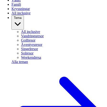
Väder
Familj
Kryssningar
All inclusive
Tema
All inclusive
Vandringsresor
Golfresor
Äventyrsresor
Singelresor
Solresor
Weekendresa
Alla teman