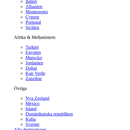
Italien
Albanien
Montenegro
Cypern
Portugal
Sicilien
Afrika & Mellanöstern
Turkiet
Egypten
Marocko
Jordanien
Dubai
Kap Verde
Zanzibar
Övriga
Nya Zeeland
Mexico
Island
Dominikanska republiken
Kuba
Sverige
Alla destinationer