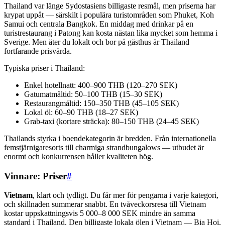
Thailand var länge Sydostasiens billigaste resmål, men priserna har
krypat uppåt — särskilt i populära turistområden som Phuket, Koh
Samui och centrala Bangkok. En middag med drinkar på en
turistrestaurang i Patong kan kosta nästan lika mycket som hemma i
Sverige. Men äter du lokalt och bor på gästhus är Thailand
fortfarande prisvärda.
Typiska priser i Thailand:
Enkel hotellnatt: 400–900 THB (120–270 SEK)
Gatumatmåltid: 50–100 THB (15–30 SEK)
Restaurangmåltid: 150–350 THB (45–105 SEK)
Lokal öl: 60–90 THB (18–27 SEK)
Grab-taxi (kortare sträcka): 80–150 THB (24–45 SEK)
Thailands styrka i boendekategorin är bredden. Från internationella
femstjärnigaresorts till charmiga strandbungalows — utbudet är
enormt och konkurrensen håller kvaliteten hög.
Vinnare: Priser
#
Vietnam
, klart och tydligt. Du får mer för pengarna i varje kategori,
och skillnaden summerar snabbt. En tvåveckorsresa till Vietnam
kostar uppskattningsvis 5 000–8 000 SEK mindre än samma
standard i Thailand. Den billigaste lokala ölen i Vietnam — Bia Hoi,