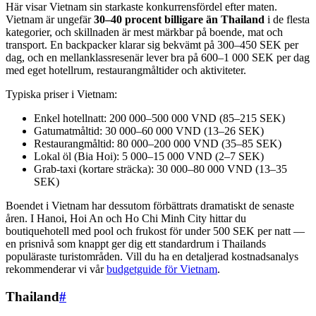
Här visar Vietnam sin starkaste konkurrensfördel efter maten.
Vietnam är ungefär
30–40 procent billigare än Thailand
i de flesta
kategorier, och skillnaden är mest märkbar på boende, mat och
transport. En backpacker klarar sig bekvämt på 300–450 SEK per
dag, och en mellanklassresenär lever bra på 600–1 000 SEK per dag
med eget hotellrum, restaurangmåltider och aktiviteter.
Typiska priser i Vietnam:
Enkel hotellnatt: 200 000–500 000 VND (85–215 SEK)
Gatumatmåltid: 30 000–60 000 VND (13–26 SEK)
Restaurangmåltid: 80 000–200 000 VND (35–85 SEK)
Lokal öl (Bia Hoi): 5 000–15 000 VND (2–7 SEK)
Grab-taxi (kortare sträcka): 30 000–80 000 VND (13–35
SEK)
Boendet i Vietnam har dessutom förbättrats dramatiskt de senaste
åren. I Hanoi, Hoi An och Ho Chi Minh City hittar du
boutiquehotell med pool och frukost för under 500 SEK per natt —
en prisnivå som knappt ger dig ett standardrum i Thailands
populäraste turistområden. Vill du ha en detaljerad kostnadsanalys
rekommenderar vi vår
budgetguide för Vietnam
.
Thailand
#