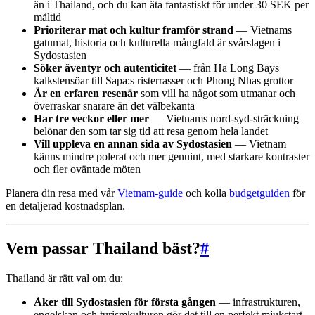
än i Thailand, och du kan äta fantastiskt för under 30 SEK per
måltid
Prioriterar mat och kultur framför strand
— Vietnams
gatumat, historia och kulturella mångfald är svårslagen i
Sydostasien
Söker äventyr och autenticitet
— från Ha Long Bays
kalkstensöar till Sapa:s risterrasser och Phong Nhas grottor
Är en erfaren resenär
som vill ha något som utmanar och
överraskar snarare än det välbekanta
Har tre veckor eller mer
— Vietnams nord-syd-sträckning
belönar den som tar sig tid att resa genom hela landet
Vill uppleva en annan sida av Sydostasien
— Vietnam
känns mindre polerat och mer genuint, med starkare kontraster
och fler oväntade möten
Planera din resa med vår
Vietnam-guide
och kolla
budgetguiden
för
en detaljerad kostnadsplan.
Vem passar Thailand bäst?
#
Thailand är rätt val om du:
Åker till Sydostasien för första gången
— infrastrukturen,
engelskan och turismkulturen gör det till en perfekt mjukstart