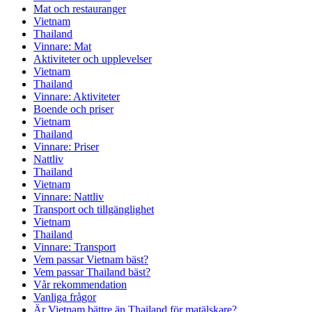
Mat och restauranger
Vietnam
Thailand
Vinnare: Mat
Aktiviteter och upplevelser
Vietnam
Thailand
Vinnare: Aktiviteter
Boende och priser
Vietnam
Thailand
Vinnare: Priser
Nattliv
Thailand
Vietnam
Vinnare: Nattliv
Transport och tillgänglighet
Vietnam
Thailand
Vinnare: Transport
Vem passar Vietnam bäst?
Vem passar Thailand bäst?
Vår rekommendation
Vanliga frågor
Är Vietnam bättre än Thailand för matälskare?