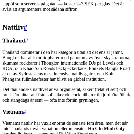
tappöl som serveras på gatan — kostar 2–3 SEK per glas. Det är
svårt att argumentera mot sådana siffror.
Nattliv
#
Thailand
#
Thailand dominerar i den här kategorin utan att det ens är jämnt.
Bangkok har allt: rooftopbarer med panoramavy över skyskraporna,
skumma rockbarer i Thonglor, internationella DJs på Levels och
RCA, och Khao San Roads backpackerkaos. Phukets Bangla Road
är en av Sydostasiens mest intensiva nattlivsgator, och Koh
Phangans fullmånefester har blivit en global institution.
Det thailändska nattlivet är välorganiserat, säkert (relativt sett) och
brett. Du hittar allt från sofistikerade cocktailbarer till jordnära ölhak,
och stängdags är sent — ofta inte förrän gryningen.
Vietnam
#
Vietnams nattliv har vuxit enormt de senaste fem åren, men det når
inte Thailands nivå i variation eller intensitet.
Ho Chi Minh City
har den livligaste scenen med Bui Vien Street som