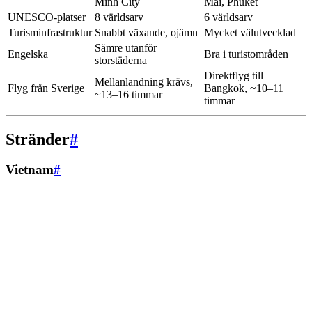
Minh City
Mai, Phuket
UNESCO-platser
8 världsarv
6 världsarv
Turisminfrastruktur
Snabbt växande, ojämn
Mycket välutvecklad
Sämre utanför
Engelska
Bra i turistområden
storstäderna
Direktflyg till
Mellanlandning krävs,
Flyg från Sverige
Bangkok, ~10–11
~13–16 timmar
timmar
Stränder
#
Vietnam
#