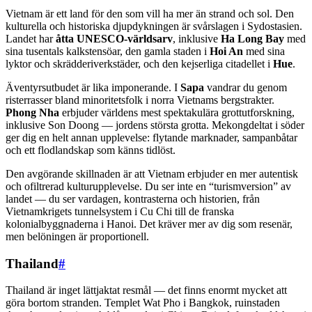
Vietnam är ett land för den som vill ha mer än strand och sol. Den
kulturella och historiska djupdykningen är svårslagen i Sydostasien.
Landet har
åtta UNESCO-världsarv
, inklusive
Ha Long Bay
med
sina tusentals kalkstensöar, den gamla staden i
Hoi An
med sina
lyktor och skrädderiverkstäder, och den kejserliga citadellet i
Hue
.
Äventyrsutbudet är lika imponerande. I
Sapa
vandrar du genom
risterrasser bland minoritetsfolk i norra Vietnams bergstrakter.
Phong Nha
erbjuder världens mest spektakulära grottutforskning,
inklusive Son Doong — jordens största grotta. Mekongdeltat i söder
ger dig en helt annan upplevelse: flytande marknader, sampanbåtar
och ett flodlandskap som känns tidlöst.
Den avgörande skillnaden är att Vietnam erbjuder en mer autentisk
och ofiltrerad kulturupplevelse. Du ser inte en “turismversion” av
landet — du ser vardagen, kontrasterna och historien, från
Vietnamkrigets tunnelsystem i Cu Chi till de franska
kolonialbyggnaderna i Hanoi. Det kräver mer av dig som resenär,
men belöningen är proportionell.
Thailand
#
Thailand är inget lättjaktat resmål — det finns enormt mycket att
göra bortom stranden. Templet Wat Pho i Bangkok, ruinstaden