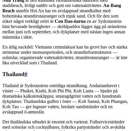
Nha Trang
är den klassiska vietnamesiska badorten med
stadsbeach, livligt nattliv och gott om vattenaktiviteter.
An Bang
Beach
utanför Hoi An har en avslappnad strandkultur med
bohemiska strandrestauranger och mjuk sand. Och för den som
söker något verkligt orört är
Con Dao-öarna
en av Sydostasiens
bäst bevarade hemligheter — sköldpaddor lägger ägg på stränderna
mellan juni och september, och dykplatser med nästan ingen annan
människa i sikte.
En ärlig nackdel: Vietnams centralakust kan ha grovt hav och starka
strömmar under monsunperioden, och strandinfrastrukturen —
solstolar, organiserade vattenaktiviteter, strandrestauranger — är inte
lika utvecklad som i Thailand.
Thailand
#
Thailand är Sydostasiens ostridiga strandkung. Andamanhavet i
väster — Phuket, Krabi, Koh Phi Phi, Koh Lanta — bjuder på
dramatiska kalkstensklippor, smaragdgrönt vatten och hundratals
dykplatser. Thailandska gulfen i öster — Koh Samui, Koh Phangan,
Koh Tao — ger lugnare vatten, bredare sandstränder och en
avslappnad ö-atmosfär.
Det thailändska utbudet är enormt och varierat. Fullservicestränder
med solstolar och cocktailbarer, folkrika partystränder och avskilda