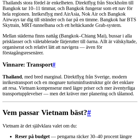
Thailands stora fördel är enkelheten. Direktflyg från Stockholm till
Bangkok tar 10–11 timmar, och Bangkok fungerar som ett nav för
hela regionen. Inrikesflyg med AirAsia, Nok Air och Bangkok
Airways tar dig till stränder och öar på en timme. Bangkok har BTS
Skytrain, MRT-tunnelbana och ett heltäckande Grab-system.
Mellan städerna finns nattåg (Bangkok–Chiang Mai), bussar i alla
prisklasser och väletablerade färjerutter till öarna. Allt är välskyltade,
organiserat och relativt lätt att navigera — även för
förstagångsresenärer.
Vinnare: Transport
#
Thailand
, med bred marginal. Direktflyg från Sverige, modern
inrikestransport och en mognare turisminfrastruktur gör det enklare
att resa. Vietnam kompenserar med lägre priser och mer äventyrliga
transportupplevelser — men det kräver mer planering och tålamod.
Vem passar Vietnam bäst?
#
Vietnam är det självklara valet om du:
Reser på budget
— pengarna räcker 30–40 procent längre