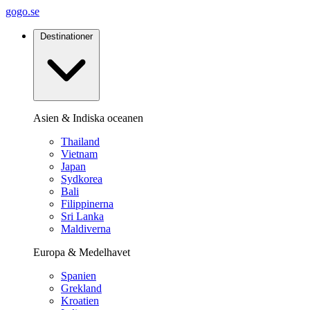
gogo.se
Destinationer
Asien & Indiska oceanen
Thailand
Vietnam
Japan
Sydkorea
Bali
Filippinerna
Sri Lanka
Maldiverna
Europa & Medelhavet
Spanien
Grekland
Kroatien