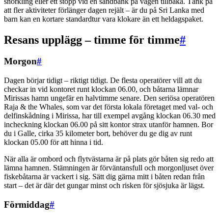
snorkling eller ett stopp vid en sandbank på vägen tillbaka. Tänk på
att fler aktiviteter förlänger dagen rejält – är du på Sri Lanka med
barn kan en kortare standardtur vara klokare än ett heldagspaket.
Resans upplägg – timme för timme
#
Morgon
#
Dagen börjar tidigt – riktigt tidigt. De flesta operatörer vill att du
checkar in vid kontoret runt klockan 06.00, och båtarna lämnar
Mirissas hamn ungefär en halvtimme senare. Den seriösa operatören
Raja & the Whales, som var det första lokala företaget med val- och
delfinskådning i Mirissa, har till exempel avgång klockan 06.30 med
incheckning klockan 06.00 på sitt kontor strax utanför hamnen. Bor
du i Galle, cirka 35 kilometer bort, behöver du ge dig av runt
klockan 05.00 för att hinna i tid.
När alla är ombord och flytvästarna är på plats gör båten sig redo att
lämna hamnen. Stämningen är förväntansfull och morgonljuset över
fiskebåtarna är vackert i sig. Sätt dig gärna mitt i båten redan från
start – det är där det gungar minst och risken för sjösjuka är lägst.
Förmiddag
#