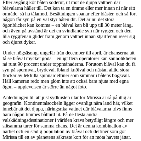
Efter avgång kör båten söderut, ut mot de djupa vattnen där
blåvalarna håller till. Det kan ta en timme eller mer innan ni når rätt
område, så ha tålamod. Besättningen spanar efter blåster, och så fort
någon får syn på en val styr båten dit. Det är nu det stora
ögonblicket kan komma – en blåval kan bli upp till 30 meter lång,
och även på avstånd är det en svindlande syn när ryggen och den
lilla ryggfenan glider fram genom vattnet innan stjärtfenan reser sig
och djuret dyker.
Under högsäsong, ungefär från december till april, är chanserna att
få se blåval mycket goda – enligt flera operatörer kan sannolikheten
nå runt 90 procent under toppmånaderna. Förutom blåval kan du få
syn på spermval, brydeval, ibland knölval och nästan alltid stora
flockar av lekfulla spinnardelfiner som simmar i båtens bogsvall.
Håll kameran redo men glöm inte att också bara njuta med egna
ögon – upplevelsen är större än något foto.
Anledningen till att just sydkusten utanför Mirissa är så pålitlig är
geografin. Kontinentalsockeln ligger ovanligt nära land här, vilket
innebär att det djupa, näringsrika vattnet där blåvalarna trivs finns
bara någon timmes båtfärd ut. På de flesta andra
valskådningsdestinationer i världen krävs betydligt längre och mer
slitsamma turer för samma chans. Det är denna kombination av
närhet och en stadig population av blåval och delfiner som gör
Mirissa till ett av planetens säkraste kort för att möta havets jättar.