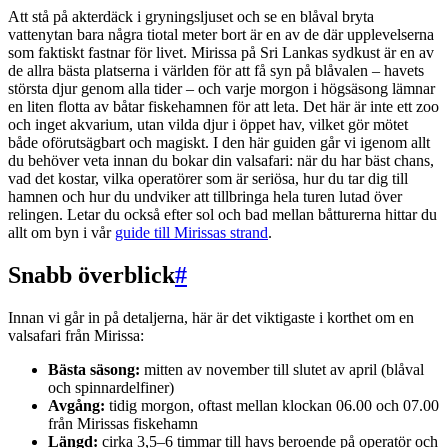
Att stå på akterdäck i gryningsljuset och se en blåval bryta
vattenytan bara några tiotal meter bort är en av de där upplevelserna
som faktiskt fastnar för livet. Mirissa på Sri Lankas sydkust är en av
de allra bästa platserna i världen för att få syn på blåvalen – havets
största djur genom alla tider – och varje morgon i högsäsong lämnar
en liten flotta av båtar fiskehamnen för att leta. Det här är inte ett zoo
och inget akvarium, utan vilda djur i öppet hav, vilket gör mötet
både oförutsägbart och magiskt. I den här guiden går vi igenom allt
du behöver veta innan du bokar din valsafari: när du har bäst chans,
vad det kostar, vilka operatörer som är seriösa, hur du tar dig till
hamnen och hur du undviker att tillbringa hela turen lutad över
relingen. Letar du också efter sol och bad mellan båtturerna hittar du
allt om byn i vår
guide till Mirissas strand
.
Snabb överblick
#
Innan vi går in på detaljerna, här är det viktigaste i korthet om en
valsafari från Mirissa:
Bästa säsong:
mitten av november till slutet av april (blåval
och spinnardelfiner)
Avgång:
tidig morgon, oftast mellan klockan 06.00 och 07.00
från Mirissas fiskehamn
Längd:
cirka 3,5–6 timmar till havs beroende på operatör och