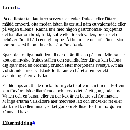
Lunch
#
På de flesta standardturer serveras en enkel frukost eller lättare
måltid ombord, ofta medan båten ligger still nära ett valområde eller
på vägen tillbaka. Räkna inte med någon gastronomisk höjdpunkt –
det handlar om bröd, frukt, kaffe eller te och vatten, precis det du
behöver för att hålla energin uppe. Ät hellre lite och ofta än en stor
portion, särskilt om du är känslig för sjösjuka.
Spara den riktiga måltiden till när du är tillbaka på land. Mirissa har
gott om mysiga frukostställen och strandkaféer där du kan belöna
dig själv med en ordentlig brunch efter morgonens äventyr. Att äta
vid stranden med saltstänk fortfarande i håret är en perfekt
avslutning på en valsafari.
Ett litet tips är att inte dricka för mycket kaffe innan turen – koffein
kan förvärra både illamående och nervositet på ett gungande hav.
Vatten och en banan eller ett par kex är ett bättre val för magen.
Många erfarna valskådare äter medvetet lätt och undviker fet eller
stark mat kvällen innan, vilket gör stor skillnad för hur morgonen
känns till havs.
Eftermiddag
#