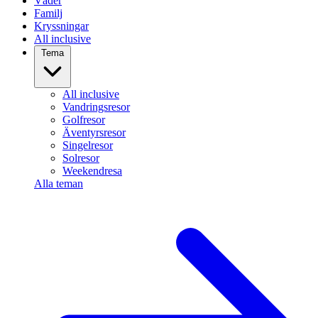
Väder
Familj
Kryssningar
All inclusive
Tema
All inclusive
Vandringsresor
Golfresor
Äventyrsresor
Singelresor
Solresor
Weekendresa
Alla teman