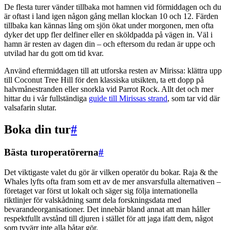
De flesta turer vänder tillbaka mot hamnen vid förmiddagen och du
är oftast i land igen någon gång mellan klockan 10 och 12. Färden
tillbaka kan kännas lång om sjön ökat under morgonen, men ofta
dyker det upp fler delfiner eller en sköldpadda på vägen in. Väl i
hamn är resten av dagen din – och eftersom du redan är uppe och
utvilad har du gott om tid kvar.
Använd eftermiddagen till att utforska resten av Mirissa: klättra upp
till Coconut Tree Hill för den klassiska utsikten, ta ett dopp på
halvmånestranden eller snorkla vid Parrot Rock. Allt det och mer
hittar du i vår fullständiga
guide till Mirissas strand
, som tar vid där
valsafarin slutar.
Boka din tur
#
Bästa turoperatörerna
#
Det viktigaste valet du gör är vilken operatör du bokar. Raja & the
Whales lyfts ofta fram som ett av de mer ansvarsfulla alternativen –
företaget var först ut lokalt och säger sig följa internationella
riktlinjer för valskådning samt dela forskningsdata med
bevarandeorganisationer. Det innebär bland annat att man håller
respektfullt avstånd till djuren i stället för att jaga ifatt dem, något
som tyvärr inte alla båtar gör.