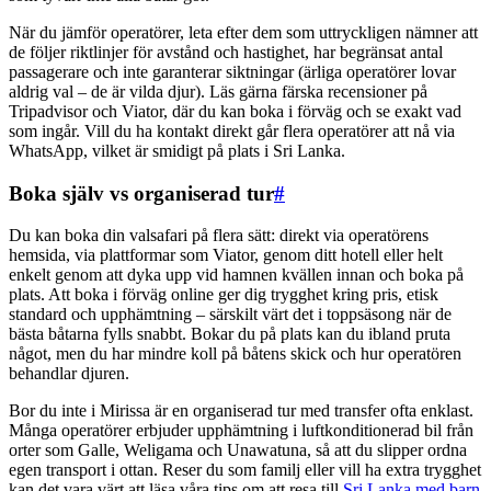
När du jämför operatörer, leta efter dem som uttryckligen nämner att
de följer riktlinjer för avstånd och hastighet, har begränsat antal
passagerare och inte garanterar siktningar (ärliga operatörer lovar
aldrig val – de är vilda djur). Läs gärna färska recensioner på
Tripadvisor och Viator, där du kan boka i förväg och se exakt vad
som ingår. Vill du ha kontakt direkt går flera operatörer att nå via
WhatsApp, vilket är smidigt på plats i Sri Lanka.
Boka själv vs organiserad tur
#
Du kan boka din valsafari på flera sätt: direkt via operatörens
hemsida, via plattformar som Viator, genom ditt hotell eller helt
enkelt genom att dyka upp vid hamnen kvällen innan och boka på
plats. Att boka i förväg online ger dig trygghet kring pris, etisk
standard och upphämtning – särskilt värt det i toppsäsong när de
bästa båtarna fylls snabbt. Bokar du på plats kan du ibland pruta
något, men du har mindre koll på båtens skick och hur operatören
behandlar djuren.
Bor du inte i Mirissa är en organiserad tur med transfer ofta enklast.
Många operatörer erbjuder upphämtning i luftkonditionerad bil från
orter som Galle, Weligama och Unawatuna, så att du slipper ordna
egen transport i ottan. Reser du som familj eller vill ha extra trygghet
kan det vara värt att läsa våra tips om att resa till
Sri Lanka med barn