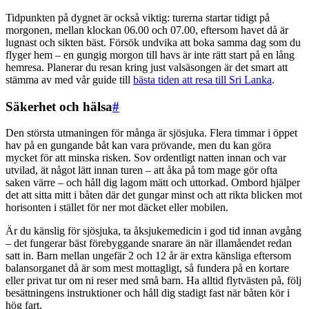
Tidpunkten på dygnet är också viktig: turerna startar tidigt på
morgonen, mellan klockan 06.00 och 07.00, eftersom havet då är
lugnast och sikten bäst. Försök undvika att boka samma dag som du
flyger hem – en gungig morgon till havs är inte rätt start på en lång
hemresa. Planerar du resan kring just valsäsongen är det smart att
stämma av med vår guide till
bästa tiden att resa till Sri Lanka
.
Säkerhet och hälsa
#
Den största utmaningen för många är sjösjuka. Flera timmar i öppet
hav på en gungande båt kan vara prövande, men du kan göra
mycket för att minska risken. Sov ordentligt natten innan och var
utvilad, ät något lätt innan turen – att åka på tom mage gör ofta
saken värre – och håll dig lagom mätt och uttorkad. Ombord hjälper
det att sitta mitt i båten där det gungar minst och att rikta blicken mot
horisonten i stället för ner mot däcket eller mobilen.
Är du känslig för sjösjuka, ta åksjukemedicin i god tid innan avgång
– det fungerar bäst förebyggande snarare än när illamåendet redan
satt in. Barn mellan ungefär 2 och 12 år är extra känsliga eftersom
balansorganet då är som mest mottagligt, så fundera på en kortare
eller privat tur om ni reser med små barn. Ha alltid flytvästen på, följ
besättningens instruktioner och håll dig stadigt fast när båten kör i
hög fart.