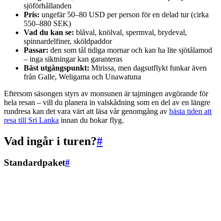
sjöförhållanden
Pris:
ungefär 50–80 USD per person för en delad tur (cirka
550–880 SEK)
Vad du kan se:
blåval, knölval, spermval, brydeval,
spinnardelfiner, sköldpaddor
Passar:
den som tål tidiga mornar och kan ha lite sjötålamod
– inga siktningar kan garanteras
Bäst utgångspunkt:
Mirissa, men dagsutflykt funkar även
från Galle, Weligama och Unawatuna
Eftersom säsongen styrs av monsunen är tajmingen avgörande för
hela resan – vill du planera in valskådning som en del av en längre
rundresa kan det vara värt att läsa vår genomgång av
bästa tiden att
resa till Sri Lanka
innan du bokar flyg.
Vad ingår i turen?
#
Standardpaket
#