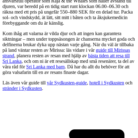
ansvarsfull operatör som Raja & the Whales som håller avstånd till
djuren, var beredd på en tidig start runt klockan 06.00–06.30 och
räkna med ett pris på ungefär 550–880 SEK för en delad tur. Packa
sol- och vindskydd, ät lätt, sitt mitt i båten och ta åksjukemedicin
förebyggande om du är känslig.
Kom ihåg att valarna är vilda djur och att ingen kan garantera
siktningar – men under toppsäsongen är chanserna mycket goda och
delfinerna brukar dyka upp nästan varje gång. När du väl är tillbaka
på land väntar resten av Mirissa: läs vidare i vår
guide till Mirissas
strand
, planera resten av resan med hjälp av
bästa tiden att resa till
Sri Lanka
, och om ni är ett resesällskap med små resenärer, ta del av
våra råd för
Sri Lanka med barn
. Då har du allt du behöver för att
göra valsafarin till en av resans finaste dagar.
Läs även vår guide till
vår Sydkusten-guide
,
hotell i Sydkusten
och
stränder i Sydkusten
.