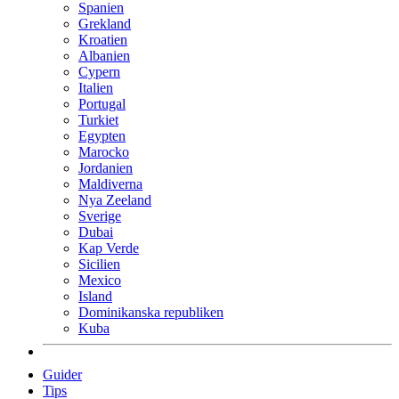
Spanien
Grekland
Kroatien
Albanien
Cypern
Italien
Portugal
Turkiet
Egypten
Marocko
Jordanien
Maldiverna
Nya Zeeland
Sverige
Dubai
Kap Verde
Sicilien
Mexico
Island
Dominikanska republiken
Kuba
Guider
Tips