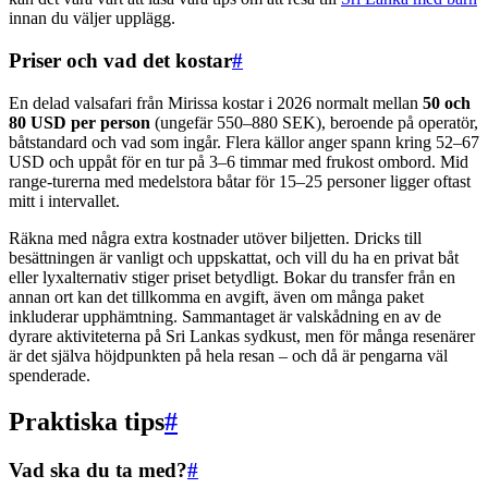
innan du väljer upplägg.
Priser och vad det kostar
#
En delad valsafari från Mirissa kostar i 2026 normalt mellan
50 och
80 USD per person
(ungefär 550–880 SEK), beroende på operatör,
båtstandard och vad som ingår. Flera källor anger spann kring 52–67
USD och uppåt för en tur på 3–6 timmar med frukost ombord. Mid
range-turerna med medelstora båtar för 15–25 personer ligger oftast
mitt i intervallet.
Räkna med några extra kostnader utöver biljetten. Dricks till
besättningen är vanligt och uppskattat, och vill du ha en privat båt
eller lyxalternativ stiger priset betydligt. Bokar du transfer från en
annan ort kan det tillkomma en avgift, även om många paket
inkluderar upphämtning. Sammantaget är valskådning en av de
dyrare aktiviteterna på Sri Lankas sydkust, men för många resenärer
är det själva höjdpunkten på hela resan – och då är pengarna väl
spenderade.
Praktiska tips
#
Vad ska du ta med?
#