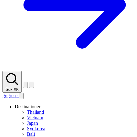
Sök
⌘K
gogo.se
Destinationer
Thailand
Vietnam
Japan
Sydkorea
Bali