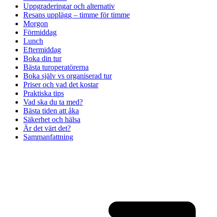
Uppgraderingar och alternativ
Resans upplägg – timme för timme
Morgon
Förmiddag
Lunch
Eftermiddag
Boka din tur
Bästa turoperatörerna
Boka själv vs organiserad tur
Priser och vad det kostar
Praktiska tips
Vad ska du ta med?
Bästa tiden att åka
Säkerhet och hälsa
Är det värt det?
Sammanfattning