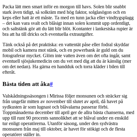
Packa lätt men smart inför en morgon till havs. Solen blir snabbt
stark även tidigt, så solkräm med hög faktor, solglasögon och en
keps eller hatt är ett måste. Ta med en tunn jacka eller vindtygsplagg
– det kan vara svalt och blåsigt innan solen kommit upp ordentligt,
och saltstänk gör att du lätt blir blöt. Kontanter i lankesiska rupier är
bra att ha till dricks och eventuella extrautgifter.
Tänk också på det praktiska: en vattentät påse eller fodral skyddar
mobil och kamera mot stänk, och en powerbank är guld om du
fotograferar mycket. Glöm inte vatten även om det ofta ingår, samt
eventuell sjösjukemedicin om du vet med dig att du är känslig (mer
om det nedan). Ha gärna en handduk och torra kläder i bilen till
efteråt.
Bästa tiden att åka
#
Valskådningssäsongen i Mirissa följer monsunen och sträcker sig
från ungefär mitten av november till slutet av april, då havet på
sydkusten är som lugnast och blåvalarna passerar förbi.
Toppmånaderna december till april ger de allra bästa chanserna, med
upp till runt 90 procents sannolikhet att se blåval under en enskild
tur enligt operatörerna. Utanför säsong, under den sydvästra
monsunen från maj till oktober, är havet för stökigt och de flesta
operatörer ställer in.