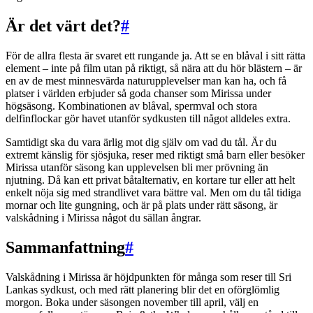
Är det värt det?
#
För de allra flesta är svaret ett rungande ja. Att se en blåval i sitt rätta
element – inte på film utan på riktigt, så nära att du hör blästern – är
en av de mest minnesvärda naturupplevelser man kan ha, och få
platser i världen erbjuder så goda chanser som Mirissa under
högsäsong. Kombinationen av blåval, spermval och stora
delfinflockar gör havet utanför sydkusten till något alldeles extra.
Samtidigt ska du vara ärlig mot dig själv om vad du tål. Är du
extremt känslig för sjösjuka, reser med riktigt små barn eller besöker
Mirissa utanför säsong kan upplevelsen bli mer prövning än
njutning. Då kan ett privat båtalternativ, en kortare tur eller att helt
enkelt nöja sig med strandlivet vara bättre val. Men om du tål tidiga
mornar och lite gungning, och är på plats under rätt säsong, är
valskådning i Mirissa något du sällan ångrar.
Sammanfattning
#
Valskådning i Mirissa är höjdpunkten för många som reser till Sri
Lankas sydkust, och med rätt planering blir det en oförglömlig
morgon. Boka under säsongen november till april, välj en