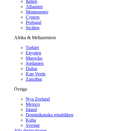
Italien
Albanien
Montenegro
Cypern
Portugal
Sicilien
Afrika & Mellanöstern
Turkiet
Egypten
Marocko
Jordanien
Dubai
Kap Verde
Zanzibar
Övriga
Nya Zeeland
Mexico
Island
Dominikanska republiken
Kuba
Sverige
Alla destinationer