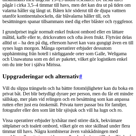
pågår i cirka 3,5–4 timmar till havs, men det kan dra ut på tiden om
valarna håller sig långt ut. Båten kör söderut till de djupa vattnen
utanför kontinentalsockeln, där blåvalarna håller till, och
besättningen spanar tillsammans med dig efter blåster och ryggfenor.
I grundpriset ingår normalt enkel frukost ombord eller en lättare
måltid, kaffe eller te, dricksvatten och ofta även frukt. Flytväst delas
alltid ut – ha den på dig, eftersom havet kan vara gungigt även en till
synes lugn morgon. Många operatörer erbjuder dessutom
upphämtning från hotell i närliggande orter som Galle, Weligama
och Unawatuna som en del av paketet, vilket gör logistiken enkel
om du inte bor i själva Mirissa.
Uppgraderingar och alternativ
#
Vill du slippa trängseln och ha bättre fotomöjligheter kan du boka en
privat båt. Det blir betydligt dyrare per person, men du får ett mindre
sällskap, mer plats vid relingen och en besättning som kan anpassa
rutten efter just era önskemål. Privata turer passar bra för familjer,
fotografer eller den som lätt blir sjösjuk och vill ha lugn och ro.
Vissa operatörer erbjuder lyxbåtar med större däck, bekvämare
sittplatser och toalett ombord, vilket gör en stor skillnad under flera
timmar till havs. Några kombinerar även valskådningen med