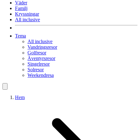
Väder
Familj
Kryssningar
All inclusive
Tema
All inclusive
Vandringsresor
Golfresor
Äventyrsresor
Singelresor
Solresor
Weekendresa
Hem