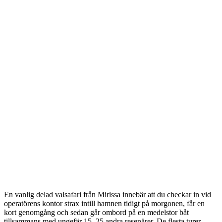
En vanlig delad valsafari från Mirissa innebär att du checkar in vid
operatörens kontor strax intill hamnen tidigt på morgonen, får en
kort genomgång och sedan går ombord på en medelstor båt
tillsammans med ungefär 15–25 andra resenärer. De flesta turer