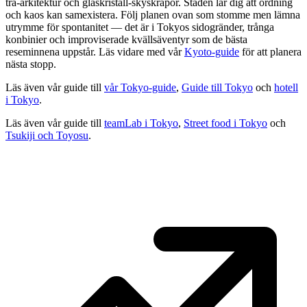
trä-arkitektur och glaskristall-skyskrapor. Staden lär dig att ordning
och kaos kan samexistera. Följ planen ovan som stomme men lämna
utrymme för spontanitet — det är i Tokyos sidogränder, trånga
konbinier och improviserade kvällsäventyr som de bästa
reseminnena uppstår. Läs vidare med vår
Kyoto-guide
för att planera
nästa stopp.
Läs även vår guide till
vår Tokyo-guide
,
Guide till Tokyo
och
hotell
i Tokyo
.
Läs även vår guide till
teamLab i Tokyo
,
Street food i Tokyo
och
Tsukiji och Toyosu
.