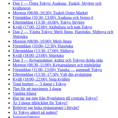
Dag 1 — Östra Tokyo: Asakusa, Tsukiji, Skytree och
kvällsneon
Morgon (08:00–10:30): Tsukiji Outer Market
Förmiddag (10:30–13:00): Asakusa och Senso-ji
Eftermiddag (13:30–16:00): Tokyo Skytree
Kväll (17:00–22:00): Akihabara och natt-Tokyo
Dag 2 — Västra Tokyo: Meiji Jingu, Harajuku, Shibuya och
Shinjuku
Morgon (08:00–10:00): Meiji Jingu
Förmiddag (10:00–12:30): Harajuku
Eftermiddag (13:30–17:00): Shibuya
Kväll (18:00–23:00): Shinjuku
Dag 3 — Kejsarpalatset, kultur och Tokyos dolda sida
Morgon (08:30–11:00): Kejsarpalatset och trädgårdar
Förmiddag (11:00–13:00): Yanaka — gammalt Tokyo
Eftermiddag (13:30–17:30): Välj din avslutning
Kväll (18:00–22:00): Sista kvällen
Total budget — 3 dagar i Tokyo
Tips för att maximera 3 dagar
Vanliga frågor
Hur tar jag mig från flygplatsen till centrala Tokyo?
Är 3 dagar tillräckligt för Tokyo?
Behöver jag boka restauranger i förväg?
Är Tokyo säkert på natten?
Sammanfattning