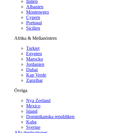
Italien
Albanien
Montenegro
Cypern
Portugal
Sicilien
Afrika & Mellanöstern
Turkiet
Egypten
Marocko
Jordanien
Dubai
Kap Verde
Zanzibar
Övriga
Nya Zeeland
Mexico
Island
Dominikanska republiken
Kuba
Sverige
Alla destinationer