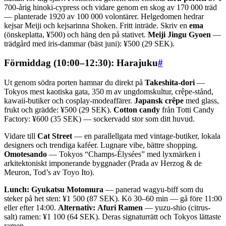
700-årig hinoki-cypress och vidare genom en skog av 170 000 träd
— planterade 1920 av 100 000 volontärer. Helgedomen hedrar
kejsar Meiji och kejsarinna Shoken. Fritt inträde. Skriv en
ema
(önskeplatta, ¥500) och häng den på stativet.
Meiji Jingu Gyoen
—
trädgård med iris-dammar (bäst juni): ¥500 (29 SEK).
Förmiddag (10:00–12:30): Harajuku
#
Ut genom södra porten hamnar du direkt på
Takeshita-dori
—
Tokyos mest kaotiska gata, 350 m av ungdomskultur, crêpe-stånd,
kawaii-butiker och cosplay-modeaffärer.
Japansk crêpe
med glass,
frukt och grädde: ¥500 (29 SEK).
Cotton candy
från Totti Candy
Factory: ¥600 (35 SEK) — sockervadd stor som ditt huvud.
Vidare till
Cat Street
— en parallellgata med vintage-butiker, lokala
designers och trendiga kaféer. Lugnare vibe, bättre shopping.
Omotesando
— Tokyos “Champs-Élysées” med lyxmärken i
arkitektoniskt imponerande byggnader (Prada av Herzog & de
Meuron, Tod’s av Toyo Ito).
Lunch:
Gyukatsu Motomura
— panerad wagyu-biff som du
steker på het sten: ¥1 500 (87 SEK). Kö 30–60 min — gå före 11:00
eller efter 14:00.
Alternativ:
Afuri Ramen
— yuzu-shio (citrus-
salt) ramen: ¥1 100 (64 SEK). Deras signaturrätt och Tokyos lättaste
ramen.