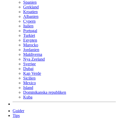
Spanien
Grekland
Kroatien
Albanien
Cypern
Italien
Portugal
Turkiet
Egypten
Marocko
Jordanien
Maldiverna
Nya Zeeland
Sverige
Dubai
Kap Verde
Sicilien
Mexico
Island
Dominikanska republiken
Kuba
Guider
Tips