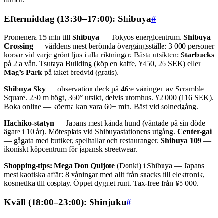
Eftermiddag (13:30–17:00): Shibuya
#
Promenera 15 min till
Shibuya
— Tokyos energicentrum.
Shibuya
Crossing
— världens mest berömda övergångsställe: 3 000 personer
korsar vid varje grönt ljus i alla riktningar. Bästa utsikten:
Starbucks
på 2:a vån. Tsutaya Building (köp en kaffe, ¥450, 26 SEK) eller
Mag’s Park
på taket bredvid (gratis).
Shibuya Sky
— observation deck på 46:e våningen av Scramble
Square. 230 m högt, 360° utsikt, delvis utomhus. ¥2 000 (116 SEK).
Boka online — köerna kan vara 60+ min. Bäst vid solnedgång.
Hachiko-statyn
— Japans mest kända hund (väntade på sin döde
ägare i 10 år). Mötesplats vid Shibuyastationens utgång.
Center-gai
— gågata med butiker, spelhallar och restauranger.
Shibuya 109
—
ikoniskt köpcentrum för japansk streetwear.
Shopping-tips:
Mega Don Quijote
(Donki) i Shibuya — Japans
mest kaotiska affär: 8 våningar med allt från snacks till elektronik,
kosmetika till cosplay. Öppet dygnet runt. Tax-free från ¥5 000.
Kväll (18:00–23:00): Shinjuku
#