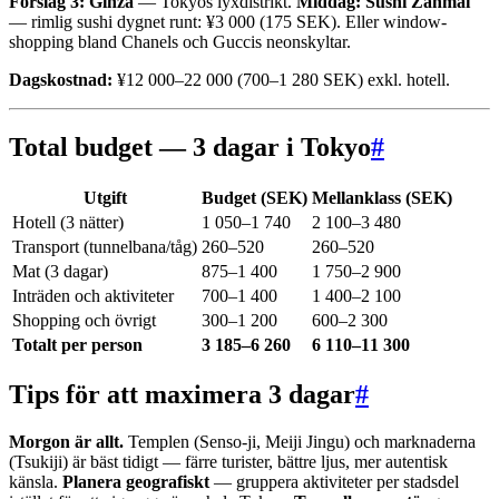
Förslag 3: Ginza
— Tokyos lyxdistrikt.
Middag:
Sushi Zanmai
— rimlig sushi dygnet runt: ¥3 000 (175 SEK). Eller window-
shopping bland Chanels och Guccis neonskyltar.
Dagskostnad:
¥12 000–22 000 (700–1 280 SEK) exkl. hotell.
Total budget — 3 dagar i Tokyo
#
Utgift
Budget (SEK)
Mellanklass (SEK)
Hotell (3 nätter)
1 050–1 740
2 100–3 480
Transport (tunnelbana/tåg)
260–520
260–520
Mat (3 dagar)
875–1 400
1 750–2 900
Inträden och aktiviteter
700–1 400
1 400–2 100
Shopping och övrigt
300–1 200
600–2 300
Totalt per person
3 185–6 260
6 110–11 300
Tips för att maximera 3 dagar
#
Morgon är allt.
Templen (Senso-ji, Meiji Jingu) och marknaderna
(Tsukiji) är bäst tidigt — färre turister, bättre ljus, mer autentisk
känsla.
Planera geografiskt
— gruppera aktiviteter per stadsdel