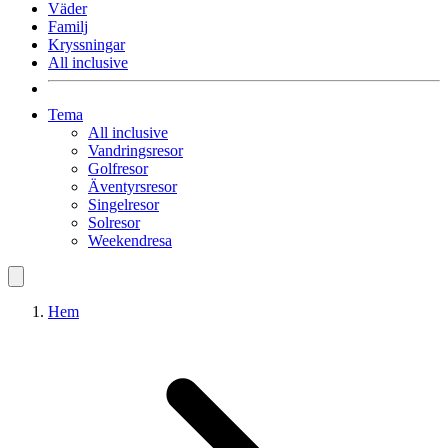
Väder
Familj
Kryssningar
All inclusive
Tema
All inclusive
Vandringsresor
Golfresor
Äventyrsresor
Singelresor
Solresor
Weekendresa
Hem