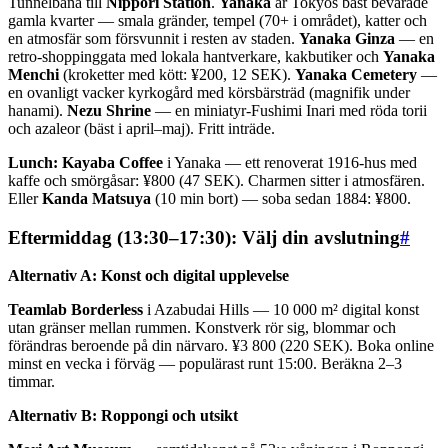
Tunnelbana till
Nippori Station
.
Yanaka
är Tokyos bäst bevarade
gamla kvarter — smala gränder, tempel (70+ i området), katter och
en atmosfär som försvunnit i resten av staden.
Yanaka Ginza
— en
retro-shoppinggata med lokala hantverkare, kakbutiker och
Yanaka
Menchi
(kroketter med kött: ¥200, 12 SEK).
Yanaka Cemetery
—
en ovanligt vacker kyrkogård med körsbärsträd (magnifik under
hanami).
Nezu Shrine
— en miniatyr-Fushimi Inari med röda torii
och azaleor (bäst i april–maj). Fritt inträde.
Lunch:
Kayaba Coffee
i Yanaka — ett renoverat 1916-hus med
kaffe och smörgåsar: ¥800 (47 SEK). Charmen sitter i atmosfären.
Eller
Kanda Matsuya
(10 min bort) — soba sedan 1884: ¥800.
Eftermiddag (13:30–17:30): Välj din avslutning
#
Alternativ A: Konst och digital upplevelse
Teamlab Borderless
i Azabudai Hills — 10 000 m² digital konst
utan gränser mellan rummen. Konstverk rör sig, blommar och
förändras beroende på din närvaro. ¥3 800 (220 SEK). Boka online
minst en vecka i förväg — populärast runt 15:00. Beräkna 2–3
timmar.
Alternativ B: Roppongi och utsikt