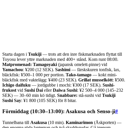
Starta dagen i
Tsukiji
— trots att den inre fiskmarknaden flyttat till
Toyosu lever yttre marknaden med 400+ stånd. Kom runt 08:00.
Matpromenad:
Tamagoyaki
(japansk omelett-pinne) vid
Yamachou
: ¥200 (12 SEK).
Sashimi
— färskskuren tonfisk, lax,
bläckfisk: ¥500–1 000 per portion.
Tako-tamago
— kokt mini-
bläckfisk med vaktelägg: ¥400 (23 SEK).
Grillat musselkött
: ¥500.
Ichigo daifuku
— jordgubbe i mochi: ¥300 (17 SEK).
Sushi-
frukost
vid
Sushi Dai
eller
Daiwa Sushi
: ¥2 500–4 000 (145–232
SEK) — 30–60 min kö tidigt.
Snabbare:
stå-sushi vid
Tsukiji
Sushi Say
: ¥1 800 (105 SEK) för 8 bitar.
Förmiddag (10:30–13:00): Asakusa och Senso-ji
#
Tunnelbana till
Asakusa
(10 min).
Kaminarimon
(Åskporten) —
den enorma röda lanternan och två skyddsgudar. Gå igenom