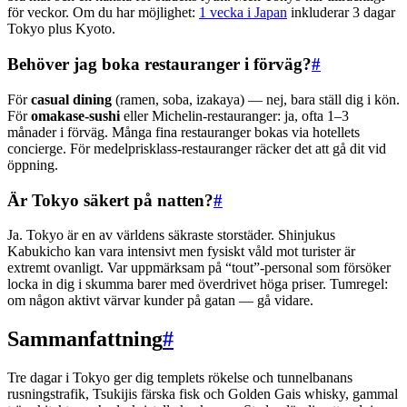
för veckor. Om du har möjlighet:
1 vecka i Japan
inkluderar 3 dagar
Tokyo plus Kyoto.
Behöver jag boka restauranger i förväg?
#
För
casual dining
(ramen, soba, izakaya) — nej, bara ställ dig i kön.
För
omakase-sushi
eller Michelin-restauranger: ja, ofta 1–3
månader i förväg. Många fina restauranger bokas via hotellets
concierge. För medelprisklass-restauranger räcker det att gå dit vid
öppning.
Är Tokyo säkert på natten?
#
Ja. Tokyo är en av världens säkraste storstäder. Shinjukus
Kabukicho kan vara intensivt men fysiskt våld mot turister är
extremt ovanligt. Var uppmärksam på “tout”-personal som försöker
locka in dig i skumma barer med överdrivet höga priser. Tumregel:
om någon aktivt värvar kunder på gatan — gå vidare.
Sammanfattning
#
Tre dagar i Tokyo ger dig templets rökelse och tunnelbanans
rusningstrafik, Tsukijis färska fisk och Golden Gais whisky, gammal