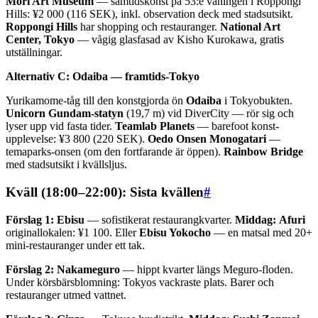
Mori Art Museum
— samtidskonst på 53:e våningen i Roppongi
Hills: ¥2 000 (116 SEK), inkl. observation deck med stadsutsikt.
Roppongi Hills
har shopping och restauranger.
National Art
Center, Tokyo
— vågig glasfasad av Kisho Kurokawa, gratis
utställningar.
Alternativ C: Odaiba — framtids-Tokyo
Yurikamome-tåg till den konstgjorda ön
Odaiba
i Tokyobukten.
Unicorn Gundam-statyn
(19,7 m) vid DiverCity — rör sig och
lyser upp vid fasta tider.
Teamlab Planets
— barefoot konst-
upplevelse: ¥3 800 (220 SEK).
Oedo Onsen Monogatari
—
temaparks-onsen (om den fortfarande är öppen).
Rainbow Bridge
med stadsutsikt i kvällsljus.
Kväll (18:00–22:00): Sista kvällen
#
Förslag 1: Ebisu
— sofistikerat restaurangkvarter.
Middag:
Afuri
originallokalen: ¥1 100. Eller
Ebisu Yokocho
— en matsal med 20+
mini-restauranger under ett tak.
Förslag 2: Nakameguro
— hippt kvarter längs Meguro-floden.
Under körsbärsblomning: Tokyos vackraste plats. Barer och
restauranger utmed vattnet.