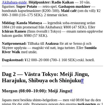
Akihabara-guide
.
Höjdpunkter:
Radio Kaikan
— 10 vån.
figuriner.
Super Potato
— retro-spel.
Gashapon-maskiner
—
hundratals kapselmaskiner (¥200–500).
Maid café
(om du vill): ¥2
000–3 000 (116–175 SEK). 2 timmar räcker.
Middag:
Kanda Matsuya
— legendisk soba-restaurang sedan
1884 (10 min promenad från Akihabara): ¥800 (47 SEK). Eller
Ichiran Ramen
(finns överallt i Tokyo) — ensam ramen-upplevelse
bakom gardin: ¥980 (57 SEK).
Nattpromenad:
Tillbaka till
Asakusa
för att se Senso-ji och
Skytree upplysta — magiskt vid natt, inga turister. Eller
Sumida
River Walk
med utsikt.
Dagskostnad:
¥12 000–20 000 (700–1 160 SEK) exkl. hotell.
Dag 2 — Västra Tokyo: Meiji Jingu,
Harajuku, Shibuya och Shinjuku
#
Morgon (08:00–10:00): Meiji Jingu
#
Japans mest besökta shinto-helgedom — men vid 08:00 har du den
nästan för dig själv. Promenera genom den enorma
torii-porten
av 1