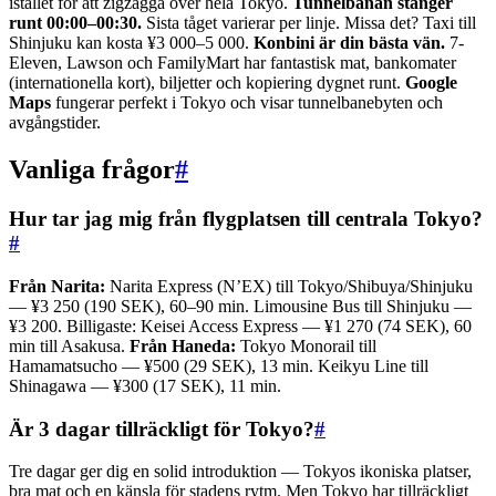
istället för att zigzagga över hela Tokyo.
Tunnelbanan stänger
runt 00:00–00:30.
Sista tåget varierar per linje. Missa det? Taxi till
Shinjuku kan kosta ¥3 000–5 000.
Konbini är din bästa vän.
7-
Eleven, Lawson och FamilyMart har fantastisk mat, bankomater
(internationella kort), biljetter och kopiering dygnet runt.
Google
Maps
fungerar perfekt i Tokyo och visar tunnelbanebyten och
avgångstider.
Vanliga frågor
#
Hur tar jag mig från flygplatsen till centrala Tokyo?
#
Från Narita:
Narita Express (N’EX) till Tokyo/Shibuya/Shinjuku
— ¥3 250 (190 SEK), 60–90 min. Limousine Bus till Shinjuku —
¥3 200. Billigaste: Keisei Access Express — ¥1 270 (74 SEK), 60
min till Asakusa.
Från Haneda:
Tokyo Monorail till
Hamamatsucho — ¥500 (29 SEK), 13 min. Keikyu Line till
Shinagawa — ¥300 (17 SEK), 11 min.
Är 3 dagar tillräckligt för Tokyo?
#
Tre dagar ger dig en solid introduktion — Tokyos ikoniska platser,
bra mat och en känsla för stadens rytm. Men Tokyo har tillräckligt