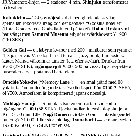
JR Yamanote-linjen — 2 stationer, 4 min.
Shinjuku
transformeras
på kvällen.
Kabukicho
— Tokyos nöjesdistrikt med glimlande skyltar,
spelhallar, robotrestaurang och det kaotiska “Godzilla-hotellet”
(Hotel Gracery med Godzilla-huvud på taket).
Robot Restaurant
har stängt men
Samurai Museum
erbjuder svärdshowar: ¥1 900
(110 SEK).
Golden Gai
— ett labyrintkvarter med 200+ minibarer som rymmer
4–8 gäster var. Varje bar har ett tema — jazz, punk, filmposters,
katter. Många välkomnar turister (leta efter skyltar). Drinkar från
¥500 (29 SEK),
ingångsavgift
¥300–500 på vissa. Tips: respektera
husreglerna och prata med bartendern.
Omoide Yokocho
(“Memory Lane”) — en smal gränd med 80
yakitori-stånd under ångande tak. Yakitori-spett från ¥150 (9 SEK),
öl ¥500. Atmosfären är komprimerad japansk nostalgi.
Middag:
Fuunji
— Shinjukus tsukemen-mästare vid södra
utgången: ¥1 000 (58 SEK). Tjocka nudlar, intensiv doppbuljong.
Kö 15–30 min. Eller
Nagi Ramen
i Golden Gai — niboshi (sardell-
buljong): ¥1 000. Eller stor middag:
Tsunahachi
— tempura sedan
1924: ¥2 500 (145 SEK) för en set.
Dagskostnad:
¥14 000–22 000 (815–1 280 SEK) exkl. hotell.