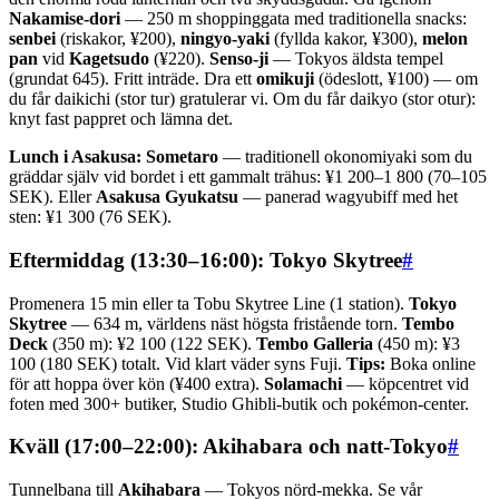
Nakamise-dori
— 250 m shoppinggata med traditionella snacks:
senbei
(riskakor, ¥200),
ningyo-yaki
(fyllda kakor, ¥300),
melon
pan
vid
Kagetsudo
(¥220).
Senso-ji
— Tokyos äldsta tempel
(grundat 645). Fritt inträde. Dra ett
omikuji
(ödeslott, ¥100) — om
du får daikichi (stor tur) gratulerar vi. Om du får daikyo (stor otur):
knyt fast pappret och lämna det.
Lunch i Asakusa:
Sometaro
— traditionell okonomiyaki som du
gräddar själv vid bordet i ett gammalt trähus: ¥1 200–1 800 (70–105
SEK). Eller
Asakusa Gyukatsu
— panerad wagyubiff med het
sten: ¥1 300 (76 SEK).
Eftermiddag (13:30–16:00): Tokyo Skytree
#
Promenera 15 min eller ta Tobu Skytree Line (1 station).
Tokyo
Skytree
— 634 m, världens näst högsta fristående torn.
Tembo
Deck
(350 m): ¥2 100 (122 SEK).
Tembo Galleria
(450 m): ¥3
100 (180 SEK) totalt. Vid klart väder syns Fuji.
Tips:
Boka online
för att hoppa över kön (¥400 extra).
Solamachi
— köpcentret vid
foten med 300+ butiker, Studio Ghibli-butik och pokémon-center.
Kväll (17:00–22:00): Akihabara och natt-Tokyo
#
Tunnelbana till
Akihabara
— Tokyos nörd-mekka. Se vår