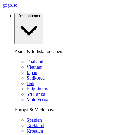
gogo.se
Destinationer
Asien & Indiska oceanen
Thailand
Vietnam
Japan
Sydkorea
Bali
Filippinerna
Sri Lanka
Maldiverna
Europa & Medelhavet
Spanien
Grekland
Kroatien