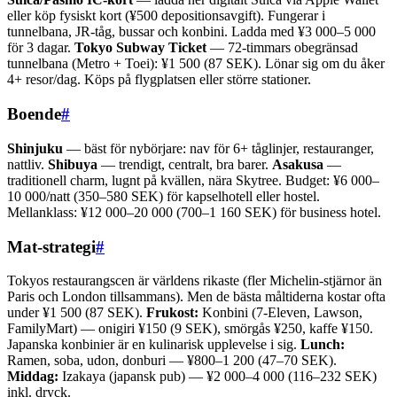
eller köp fysiskt kort (¥500 depositionsavgift). Fungerar i
tunnelbana, JR-tåg, bussar och konbini. Ladda med ¥3 000–5 000
för 3 dagar.
Tokyo Subway Ticket
— 72-timmars obegränsad
tunnelbana (Metro + Toei): ¥1 500 (87 SEK). Lönar sig om du åker
4+ resor/dag. Köps på flygplatsen eller större stationer.
Boende
#
Shinjuku
— bäst för nybörjare: nav för 6+ tåglinjer, restauranger,
nattliv.
Shibuya
— trendigt, centralt, bra barer.
Asakusa
—
traditionell charm, lugnt på kvällen, nära Skytree. Budget: ¥6 000–
10 000/natt (350–580 SEK) för kapselhotell eller hostel.
Mellanklass: ¥12 000–20 000 (700–1 160 SEK) för business hotel.
Mat-strategi
#
Tokyos restaurangscen är världens rikaste (fler Michelin-stjärnor än
Paris och London tillsammans). Men de bästa måltiderna kostar ofta
under ¥1 500 (87 SEK).
Frukost:
Konbini (7-Eleven, Lawson,
FamilyMart) — onigiri ¥150 (9 SEK), smörgås ¥250, kaffe ¥150.
Japanska konbinier är en kulinarisk upplevelse i sig.
Lunch:
Ramen, soba, udon, donburi — ¥800–1 200 (47–70 SEK).
Middag:
Izakaya (japansk pub) — ¥2 000–4 000 (116–232 SEK)
inkl. dryck.