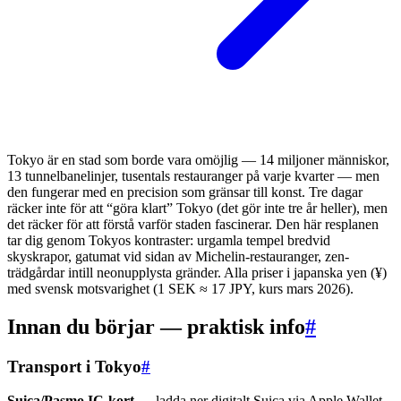
Tokyo är en stad som borde vara omöjlig — 14 miljoner människor,
13 tunnelbanelinjer, tusentals restauranger på varje kvarter — men
den fungerar med en precision som gränsar till konst. Tre dagar
räcker inte för att “göra klart” Tokyo (det gör inte tre år heller), men
det räcker för att förstå varför staden fascinerar. Den här resplanen
tar dig genom Tokyos kontraster: urgamla tempel bredvid
skyskrapor, gatumat vid sidan av Michelin-restauranger, zen-
trädgårdar intill neonupplysta gränder. Alla priser i japanska yen (¥)
med svensk motsvarighet (1 SEK ≈ 17 JPY, kurs mars 2026).
Innan du börjar — praktisk info
#
Transport i Tokyo
#
Suica/Pasmo IC-kort
— ladda ner digitalt Suica via Apple Wallet