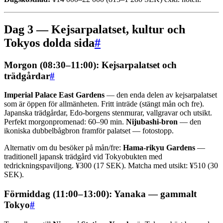
Dag 3 — Kejsarpalatset, kultur och
Tokyos dolda sida
#
Morgon (08:30–11:00): Kejsarpalatset och
trädgårdar
#
Imperial Palace East Gardens
— den enda delen av kejsarpalatset
som är öppen för allmänheten. Fritt inträde (stängt mån och fre).
Japanska trädgårdar, Edo-borgens stenmurar, vallgravar och utsikt.
Perfekt morgonpromenad: 60–90 min.
Nijubashi-bron
— den
ikoniska dubbelbågbron framför palatset — fotostopp.
Alternativ om du besöker på mån/fre:
Hama-rikyu Gardens
—
traditionell japansk trädgård vid Tokyobukten med
tedrickningspaviljong. ¥300 (17 SEK). Matcha med utsikt: ¥510 (30
SEK).
Förmiddag (11:00–13:00): Yanaka — gammalt
Tokyo
#