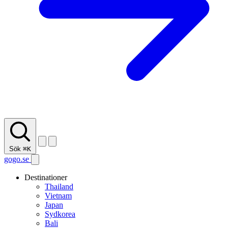
Sök
⌘K
gogo.se
Destinationer
Thailand
Vietnam
Japan
Sydkorea
Bali