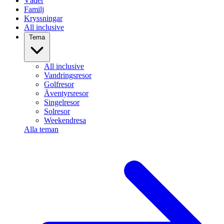
Väder
Familj
Kryssningar
All inclusive
Tema
All inclusive
Vandringsresor
Golfresor
Äventyrsresor
Singelresor
Solresor
Weekendresa
Alla teman