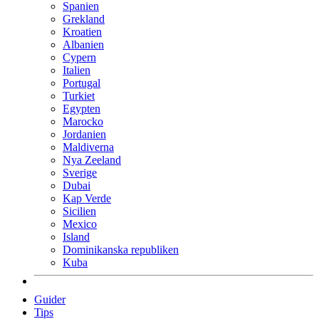
Spanien
Grekland
Kroatien
Albanien
Cypern
Italien
Portugal
Turkiet
Egypten
Marocko
Jordanien
Maldiverna
Nya Zeeland
Sverige
Dubai
Kap Verde
Sicilien
Mexico
Island
Dominikanska republiken
Kuba
Guider
Tips