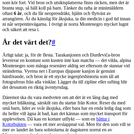
som kör fort. Vid bron och utsiktsplatserna finns räcken, men det är
branta stup, så håll koll på barn. Tänker du rafta är minimiåldern
oftast
6 år
, och du får neoprendräkt, hjälm och flytväst av
arrangören. Är du känslig för åksjuka, ta din medicin i god tid innan
ni når serpentinvägarna. I övrigt är norra Montenegro mycket lugnt
och säkert att resa i.
Är det värt det?
#
Ärligt talat: ja, för de flesta. Tarakanjonen och Đurđevića-bron
levererar en kontrast som kusten inte kan matcha — det vilda, alpina
Montenegro som många resenärer aldrig ser eftersom de stannar vid
stränderna. Vyerna ner i Europas djupaste kanjon är genuint
hänförande, och bron är ett stycke ingenjörshistoria som tål att
fotograferas från alla vinklar. Lägger du till zipline eller rafting blir
det dessutom en riktig äventyrsdag.
Däremot ska du vara medveten om att det är en lång dag med
mycket bilåkning, särskilt om du startar från Kotor. Reser du med
små barn, lider av svår åksjuka, eller bara har en enda ledig dag som
du hellre vill ägna åt bad, kan det kännas som mycket transport för
upplevelsen. Då kan en kortare utflykt — som en
båttur i
Kotorbukten
— vara ett mer avslappnat val. Men för den som vill se
mer av landet än bara solstolarna är dagsturen norrut en av