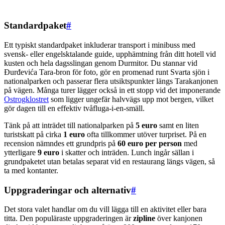
Standardpaket
#
Ett typiskt standardpaket inkluderar transport i minibuss med
svensk- eller engelsktalande guide, upphämtning från ditt hotell vid
kusten och hela dagsslingan genom Durmitor. Du stannar vid
Đurđevića Tara-bron för foto, gör en promenad runt Svarta sjön i
nationalparken och passerar flera utsiktspunkter längs Tarakanjonen
på vägen. Många turer lägger också in ett stopp vid det imponerande
Ostrogklostret
som ligger ungefär halvvägs upp mot bergen, vilket
gör dagen till en effektiv tvåfluga-i-en-smäll.
Tänk på att inträdet till nationalparken på
5 euro
samt en liten
turistskatt på cirka
1 euro
ofta tillkommer utöver turpriset. På en
recension nämndes ett grundpris på
60 euro per person
med
ytterligare
9 euro
i skatter och inträden. Lunch ingår sällan i
grundpaketet utan betalas separat vid en restaurang längs vägen, så
ta med kontanter.
Uppgraderingar och alternativ
#
Det stora valet handlar om du vill lägga till en aktivitet eller bara
titta. Den populäraste uppgraderingen är
zipline
över kanjonen