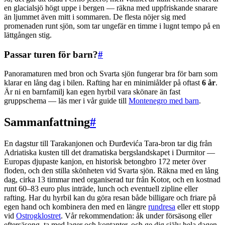
en glacialsjö högt uppe i bergen — räkna med uppfriskande snarare
än ljummet även mitt i sommaren. De flesta nöjer sig med
promenaden runt sjön, som tar ungefär en timme i lugnt tempo på en
lättgången stig.
Passar turen för barn?
#
Panoramaturen med bron och Svarta sjön fungerar bra för barn som
klarar en lång dag i bilen. Rafting har en minimiålder på oftast
6 år
.
Är ni en barnfamilj kan egen hyrbil vara skönare än fast
gruppschema — läs mer i vår guide till
Montenegro med barn
.
Sammanfattning
#
En dagstur till Tarakanjonen och Đurđevića Tara-bron tar dig från
Adriatiska kusten till det dramatiska bergslandskapet i Durmitor —
Europas djupaste kanjon, en historisk betongbro 172 meter över
floden, och den stilla skönheten vid Svarta sjön. Räkna med en lång
dag, cirka 13 timmar med organiserad tur från Kotor, och en kostnad
runt 60–83 euro plus inträde, lunch och eventuell zipline eller
rafting. Har du hyrbil kan du göra resan både billigare och friare på
egen hand och kombinera den med en längre
rundresa
eller ett stopp
vid
Ostrogklostret
. Vår rekommendation: åk under försäsong eller
eftersäsong, ta med lager och kontanter, och ge dig själv hela dagen