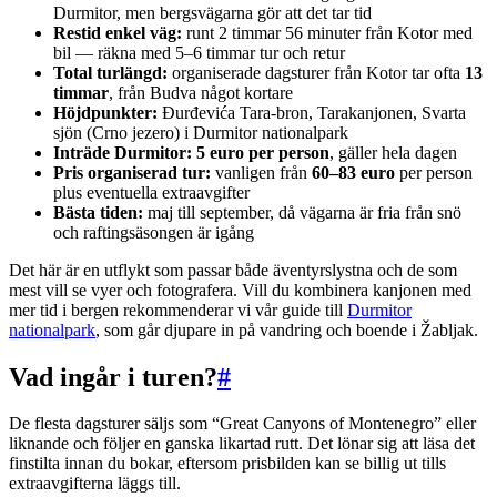
Durmitor, men bergsvägarna gör att det tar tid
Restid enkel väg:
runt 2 timmar 56 minuter från Kotor med
bil — räkna med 5–6 timmar tur och retur
Total turlängd:
organiserade dagsturer från Kotor tar ofta
13
timmar
, från Budva något kortare
Höjdpunkter:
Đurđevića Tara-bron, Tarakanjonen, Svarta
sjön (Crno jezero) i Durmitor nationalpark
Inträde Durmitor:
5 euro per person
, gäller hela dagen
Pris organiserad tur:
vanligen från
60–83 euro
per person
plus eventuella extraavgifter
Bästa tiden:
maj till september, då vägarna är fria från snö
och raftingsäsongen är igång
Det här är en utflykt som passar både äventyrslystna och de som
mest vill se vyer och fotografera. Vill du kombinera kanjonen med
mer tid i bergen rekommenderar vi vår guide till
Durmitor
nationalpark
, som går djupare in på vandring och boende i Žabljak.
Vad ingår i turen?
#
De flesta dagsturer säljs som “Great Canyons of Montenegro” eller
liknande och följer en ganska likartad rutt. Det lönar sig att läsa det
finstilta innan du bokar, eftersom prisbilden kan se billig ut tills
extraavgifterna läggs till.