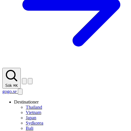
Sök
⌘K
gogo.se
Destinationer
Thailand
Vietnam
Japan
Sydkorea
Bali