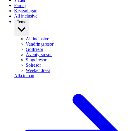
Väder
Familj
Kryssningar
All inclusive
Tema
All inclusive
Vandringsresor
Golfresor
Äventyrsresor
Singelresor
Solresor
Weekendresa
Alla teman