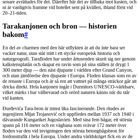
senare avrättades för det. Därefter bär det av tillbaka mot kusten, och
ni är vanligtvis framme vid hotellet sent på kvällen, ibland först vid
20–21-tiden.
Tarakanjonen och bron — historien
bakom
#
En del av charmen med den här utflykten är att du inte bara ser
vacker natur, utan står mitt i ett stycke europeisk historia och
naturgeografi. Tarafloden har under årtusenden skurit sig ner genom
kalkstensplatån och skapat en ravin som på sina ställen är drygt 1
300 meter djup — den näst djupaste i världen efter Grand Canyon,
och utan jämförelse den djupaste i Europa. Floden klassas som en av
de renaste i Europa och är så ren att vattnet på många sträckor går att
dricka direkt. Hela kanjonen ingår i Durmitors UNESCO-världsarv,
vilket märks i hur välbevarad och orörd naturen känns när du står
vid kanten.
Đurđevića Tara-bron är minst lika fascinerande. Den ritades av
ingenjören Mijat Trojanović och uppfördes mellan 1937 och 1940 i
dåvarande Kungariket Jugoslavien. Med sina fem bågar, ett största
spann på 116 meter och en vägbana som svävar 172 meter över
floden var den vid invigningen den största betongbågsbron för
fordonstrafik i hela Europa. Under andra världskriget fick en av de