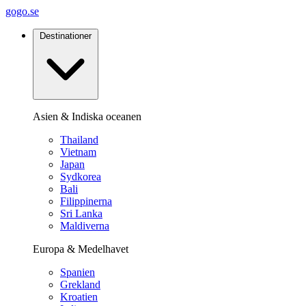
gogo.se
Destinationer
Asien & Indiska oceanen
Thailand
Vietnam
Japan
Sydkorea
Bali
Filippinerna
Sri Lanka
Maldiverna
Europa & Medelhavet
Spanien
Grekland
Kroatien