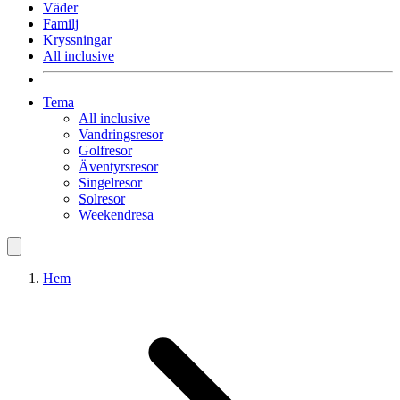
Väder
Familj
Kryssningar
All inclusive
Tema
All inclusive
Vandringsresor
Golfresor
Äventyrsresor
Singelresor
Solresor
Weekendresa
Hem