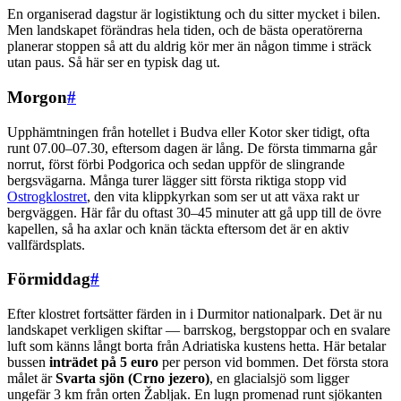
En organiserad dagstur är logistiktung och du sitter mycket i bilen.
Men landskapet förändras hela tiden, och de bästa operatörerna
planerar stoppen så att du aldrig kör mer än någon timme i sträck
utan paus. Så här ser en typisk dag ut.
Morgon
#
Upphämtningen från hotellet i Budva eller Kotor sker tidigt, ofta
runt 07.00–07.30, eftersom dagen är lång. De första timmarna går
norrut, först förbi Podgorica och sedan uppför de slingrande
bergsvägarna. Många turer lägger sitt första riktiga stopp vid
Ostrogklostret
, den vita klippkyrkan som ser ut att växa rakt ur
bergväggen. Här får du oftast 30–45 minuter att gå upp till de övre
kapellen, så ha axlar och knän täckta eftersom det är en aktiv
vallfärdsplats.
Förmiddag
#
Efter klostret fortsätter färden in i Durmitor nationalpark. Det är nu
landskapet verkligen skiftar — barrskog, bergstoppar och en svalare
luft som känns långt borta från Adriatiska kustens hetta. Här betalar
bussen
inträdet på 5 euro
per person vid bommen. Det första stora
målet är
Svarta sjön (Crno jezero)
, en glacialsjö som ligger
ungefär 3 km från orten Žabljak. En lugn promenad runt sjökanten