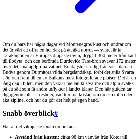
Om du bara har några dagar vid Montenegros kust och undrar om
det är värt att offra en hel dag på att åka norrut — svaret är ja.
Tarakanjonen är Europas djupaste ravin, drygt 1 300 meter från kant
till flodyta, och den berömda Đurđevića Tara-bron svävar 172 meter
över det smaragdgröna vattnet. En dagstur tar dig från solstolarna i
Budva genom Durmitors vilda bergslandskap, förbi det stilla Svarta
sjön och fram till en av Balkans mest fotograferade platser. Det är en
lång dag i bilen, men den växlar mellan kustvärme och alpin svalka
på ett sätt som få andra utflykter i landet klarar. Den här guiden tar
dig igenom allt — restider, vad turerna kostar, om du ska rafta eller
åka zipline, och hur du gör det helt på egen hand.
Snabb överblick
#
Här är det viktigaste innan du bokar:
Avstånd från kusten:
cirka 98 km vägväg från Kotor till