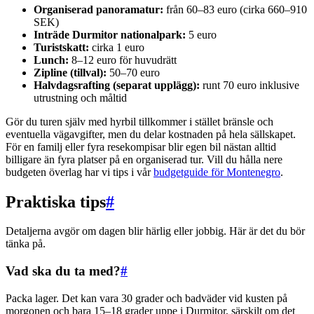
Organiserad panoramatur:
från 60–83 euro (cirka 660–910
SEK)
Inträde Durmitor nationalpark:
5 euro
Turistskatt:
cirka 1 euro
Lunch:
8–12 euro för huvudrätt
Zipline (tillval):
50–70 euro
Halvdagsrafting (separat upplägg):
runt 70 euro inklusive
utrustning och måltid
Gör du turen själv med hyrbil tillkommer i stället bränsle och
eventuella vägavgifter, men du delar kostnaden på hela sällskapet.
För en familj eller fyra resekompisar blir egen bil nästan alltid
billigare än fyra platser på en organiserad tur. Vill du hålla nere
budgeten överlag har vi tips i vår
budgetguide för Montenegro
.
Praktiska tips
#
Detaljerna avgör om dagen blir härlig eller jobbig. Här är det du bör
tänka på.
Vad ska du ta med?
#
Packa lager. Det kan vara 30 grader och badväder vid kusten på
morgonen och bara 15–18 grader uppe i Durmitor, särskilt om det