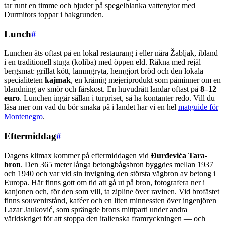
tar runt en timme och bjuder på spegelblanka vattenytor med
Durmitors toppar i bakgrunden.
Lunch
#
Lunchen äts oftast på en lokal restaurang i eller nära Žabljak, ibland
i en traditionell stuga (koliba) med öppen eld. Räkna med rejäl
bergsmat: grillat kött, lammgryta, hemgjort bröd och den lokala
specialiteten
kajmak
, en krämig mejeriprodukt som påminner om en
blandning av smör och färskost. En huvudrätt landar oftast på
8–12
euro
. Lunchen ingår sällan i turpriset, så ha kontanter redo. Vill du
läsa mer om vad du bör smaka på i landet har vi en hel
matguide för
Montenegro
.
Eftermiddag
#
Dagens klimax kommer på eftermiddagen vid
Đurđevića Tara-
bron
. Den 365 meter långa betongbågsbron byggdes mellan 1937
och 1940 och var vid sin invigning den största vägbron av betong i
Europa. Här finns gott om tid att gå ut på bron, fotografera ner i
kanjonen och, för den som vill, ta zipline över ravinen. Vid brofästet
finns souvenirstånd, kaféer och en liten minnessten över ingenjören
Lazar Jauković, som sprängde brons mittparti under andra
världskriget för att stoppa den italienska framryckningen — och