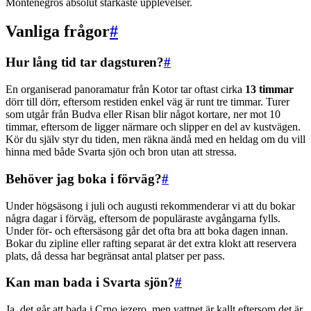
Montenegros absolut starkaste upplevelser.
Vanliga frågor
#
Hur lång tid tar dagsturen?
#
En organiserad panoramatur från Kotor tar oftast cirka
13 timmar
dörr till dörr, eftersom restiden enkel väg är runt tre timmar. Turer
som utgår från Budva eller Risan blir något kortare, ner mot 10
timmar, eftersom de ligger närmare och slipper en del av kustvägen.
Kör du själv styr du tiden, men räkna ändå med en heldag om du vill
hinna med både Svarta sjön och bron utan att stressa.
Behöver jag boka i förväg?
#
Under högsäsong i juli och augusti rekommenderar vi att du bokar
några dagar i förväg, eftersom de populäraste avgångarna fylls.
Under för- och eftersäsong går det ofta bra att boka dagen innan.
Bokar du zipline eller rafting separat är det extra klokt att reservera
plats, då dessa har begränsat antal platser per pass.
Kan man bada i Svarta sjön?
#
Ja, det går att bada i Crno jezero, men vattnet är kallt eftersom det är