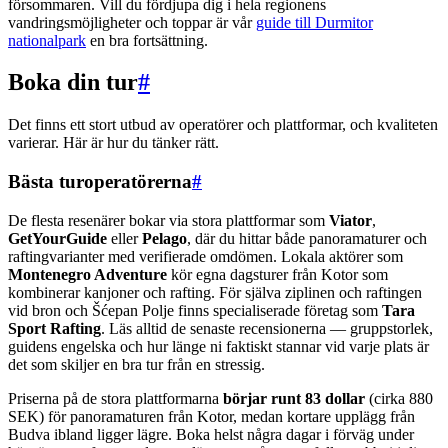
försommaren. Vill du fördjupa dig i hela regionens
vandringsmöjligheter och toppar är vår
guide till Durmitor
nationalpark
en bra fortsättning.
Boka din tur
#
Det finns ett stort utbud av operatörer och plattformar, och kvaliteten
varierar. Här är hur du tänker rätt.
Bästa turoperatörerna
#
De flesta resenärer bokar via stora plattformar som
Viator
,
GetYourGuide
eller
Pelago
, där du hittar både panoramaturer och
raftingvarianter med verifierade omdömen. Lokala aktörer som
Montenegro Adventure
kör egna dagsturer från Kotor som
kombinerar kanjoner och rafting. För själva ziplinen och raftingen
vid bron och Šćepan Polje finns specialiserade företag som
Tara
Sport Rafting
. Läs alltid de senaste recensionerna — gruppstorlek,
guidens engelska och hur länge ni faktiskt stannar vid varje plats är
det som skiljer en bra tur från en stressig.
Priserna på de stora plattformarna
börjar runt 83 dollar
(cirka 880
SEK) för panoramaturen från Kotor, medan kortare upplägg från
Budva ibland ligger lägre. Boka helst några dagar i förväg under