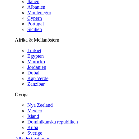
Italien
Albanien
Montenegro
Cypern
Portugal
Sicilien
Afrika & Mellanöstern
Turkiet
Egypten
Marocko
Jordanien
Dubai
Kap Verde
Zanzibar
Övriga
Nya Zeeland
Mexico
Island
Dominikanska republiken
Kuba
Sverige
Alla destinationer