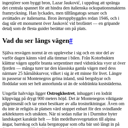
ingenjörer som byggt bron, Lazar Jauković, i uppdrag att spränga
det centrala spannet för att hindra den italienska ockupationsmaktens
framryckning. Han lyckades, men tillfångatogs senare och
avrättades av italienarna. Bron återuppbyggdes redan 1946, och i
dag står ett monument över Jauković vid brofästet — en gripande
detalj som de flesta guider berättar om på plats.
Vad du ser längs vägen
#
Själva resvägen norrut är en upplevelse i sig och en stor del av
varför dagen känns värd alla timmar i bilen. Från Kotorbukten
klättrar vägen uppför branta serpentiner med vidsträckta vyer ut över
fjorden — många turer tar den klassiska gamla vägen med dess
närmare 25 hårnålskurvor, vilket i sig är ett minne för livet. Längre
in passerar ni Montenegros gröna inland, små bergsbyar och
floddalar som ser helt annorlunda ut än de soldränkta kuststäderna.
Ungefär halvvägs ligger
Ostrogklostret
, inhugget i en lodrät
klippvägg på drygt 900 meters höjd. Det är Montenegros viktigaste
pilgrimsmål och tar emot besökare av alla trosinriktningar. Även om
du inte är religiös är platsen värd stoppet enbart för den svindlande
arkitekturen och utsikten. När ni sedan rullar in i Durmitor byter
landskapet karaktär helt — från medelhavsvegetation till alpina
ängar, barrskog och kala bergstoppar som ofta bär snö långt in på