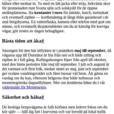
blåser eller molnar in. Ta med en lätt jacka eller tröja, bekväma skor
för promenaden runt Svarta sjön och solskydd för de öppna
utsiktsplatserna. Ha
kontanter i euro
för inträde, lunch, turistskatt
och eventuell zipline — kortbetalning är långt ifrån garanterad i de
små bergsbyarna. En vattenflaska, kamera eller telefon med gott om
minne, och eventuellt åksjuketabletter om du är känslig för kurviga
vägar, gör resten av dagen behagligare.
Bästa tiden att åka
#
Säsongen för den här utflykten är i praktiken
maj till september
, då
vägarna upp till Durmitor är fria från snö och både rafting och
zipline är i full gång. Raftingsäsongen löper från april till oktober,
med den bästa perioden från maj till september. I juli och augusti är
det varmast och flest folk, medan slutet av maj, juni och september
ger svalare vandringsväder och färre bussar vid bron. Åk gärna en
vardag om du kan, eftersom helgerna drar både turbussar och
montenegrinska dagsutflyktare. Mer om årstiderna hittar du i vår
väderguide för Montenegro
.
Säkerhet och hälsa
#
De krokiga bergsvägarna är fullt körbara men kräver fokus om du
kör själv — håll låg fart i kurvorna och var beredd på lokal trafik