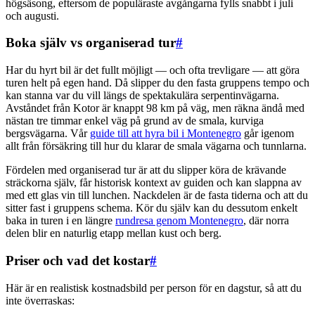
högsäsong, eftersom de populäraste avgångarna fylls snabbt i juli
och augusti.
Boka själv vs organiserad tur
#
Har du hyrt bil är det fullt möjligt — och ofta trevligare — att göra
turen helt på egen hand. Då slipper du den fasta gruppens tempo och
kan stanna var du vill längs de spektakulära serpentinvägarna.
Avståndet från Kotor är knappt 98 km på väg, men räkna ändå med
nästan tre timmar enkel väg på grund av de smala, kurviga
bergsvägarna. Vår
guide till att hyra bil i Montenegro
går igenom
allt från försäkring till hur du klarar de smala vägarna och tunnlarna.
Fördelen med organiserad tur är att du slipper köra de krävande
sträckorna själv, får historisk kontext av guiden och kan slappna av
med ett glas vin till lunchen. Nackdelen är de fasta tiderna och att du
sitter fast i gruppens schema. Kör du själv kan du dessutom enkelt
baka in turen i en längre
rundresa genom Montenegro
, där norra
delen blir en naturlig etapp mellan kust och berg.
Priser och vad det kostar
#
Här är en realistisk kostnadsbild per person för en dagstur, så att du
inte överraskas: