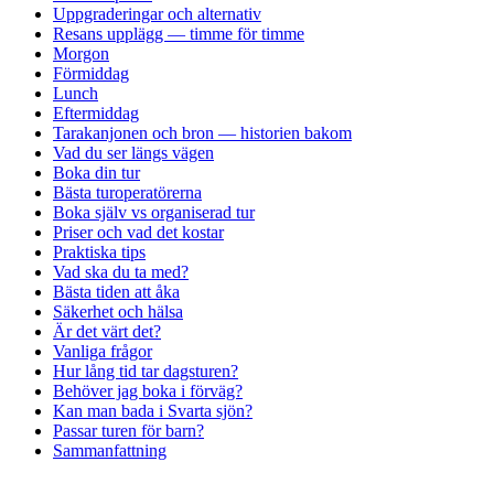
Uppgraderingar och alternativ
Resans upplägg — timme för timme
Morgon
Förmiddag
Lunch
Eftermiddag
Tarakanjonen och bron — historien bakom
Vad du ser längs vägen
Boka din tur
Bästa turoperatörerna
Boka själv vs organiserad tur
Priser och vad det kostar
Praktiska tips
Vad ska du ta med?
Bästa tiden att åka
Säkerhet och hälsa
Är det värt det?
Vanliga frågor
Hur lång tid tar dagsturen?
Behöver jag boka i förväg?
Kan man bada i Svarta sjön?
Passar turen för barn?
Sammanfattning