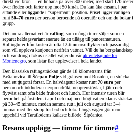
direkt vid bron — en linbana på över 800 meter, med start 170 meter
över floden och farter upp mot 50 km/h. Du kan åka ensam, i par,
sittande eller liggande i “superman”-position. Priset ligger vanligen
runt
50–70 euro
per person beroende på operatör och om du bokar i
grupp.
Det andra alternativet är
rafting
, som många turer säljer som en
separat heldagsvariant snarare än ett tillägg till panoramaturen.
Raftingturer från kusten är ofta 12-timmarsutflykter och passar dig
som vill uppleva kanjonen nerifrån vattnet. Vill du ha bergslandskap
och vandring i fokus i stället väljer du vår
aktivitetsguide för
Montenegro
, som listar fler upplevelser i hela landet.
Den klassiska raftingsträckan går de 18 kilometrarna från
Brštanovica till
Šćepan Polje
vid gränsen mot Bosnien, en sträcka
med ett tjugotal forsar. En halvdagstur kostar runt
70 euro
per
person och inkluderar neoprendräkt, neoprenstövlar, hjälm och
flytväst samt ofta både frukost och lunch. Hur intensiv turen blir
beror helt på årstiden: i april och maj med högt vatten klaras sträckan
på 30–45 minuter, medan samma rutt i juli och augusti tar 3–4
timmar med fler stopp för bad och foto. Längs vägen gör man
uppehåll vid Tarafloderns kallaste biflöde, Šipčanica.
Resans upplägg — timme för timme
#