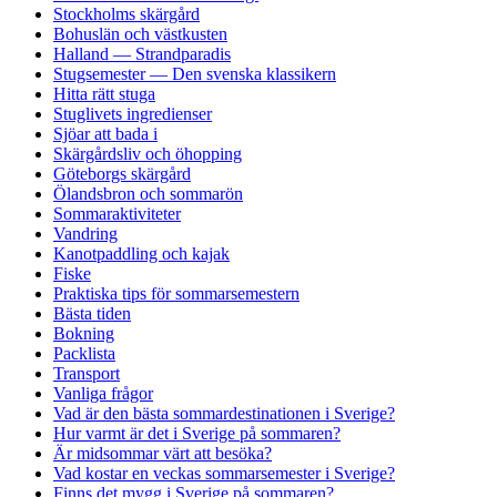
Stockholms skärgård
Bohuslän och västkusten
Halland — Strandparadis
Stugsemester — Den svenska klassikern
Hitta rätt stuga
Stuglivets ingredienser
Sjöar att bada i
Skärgårdsliv och öhopping
Göteborgs skärgård
Ölandsbron och sommarön
Sommaraktiviteter
Vandring
Kanotpaddling och kajak
Fiske
Praktiska tips för sommarsemestern
Bästa tiden
Bokning
Packlista
Transport
Vanliga frågor
Vad är den bästa sommardestinationen i Sverige?
Hur varmt är det i Sverige på sommaren?
Är midsommar värt att besöka?
Vad kostar en veckas sommarsemester i Sverige?
Finns det mygg i Sverige på sommaren?