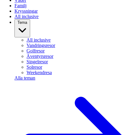
Väder
Familj
Kryssningar
All inclusive
Tema
All inclusive
Vandringsresor
Golfresor
Äventyrsresor
Singelresor
Solresor
Weekendresa
Alla teman