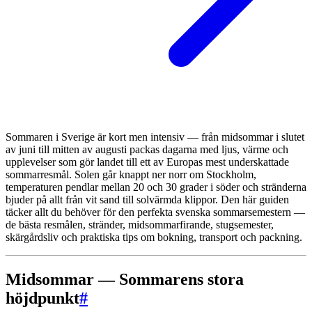
Sommaren i Sverige är kort men intensiv — från midsommar i slutet
av juni till mitten av augusti packas dagarna med ljus, värme och
upplevelser som gör landet till ett av Europas mest underskattade
sommarresmål. Solen går knappt ner norr om Stockholm,
temperaturen pendlar mellan 20 och 30 grader i söder och stränderna
bjuder på allt från vit sand till solvärmda klippor. Den här guiden
täcker allt du behöver för den perfekta svenska sommarsemestern —
de bästa resmålen, stränder, midsommarfirande, stugsemester,
skärgårdsliv och praktiska tips om bokning, transport och packning.
Midsommar — Sommarens stora
höjdpunkt
#