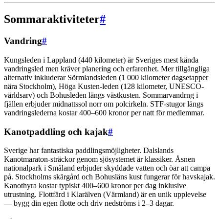
Sommaraktiviteter
#
Vandring
#
Kungsleden i Lappland (440 kilometer) är Sveriges mest kända
vandringsled men kräver planering och erfarenhet. Mer tillgängliga
alternativ inkluderar Sörmlandsleden (1 000 kilometer dagsetapper
nära Stockholm), Höga Kusten-leden (128 kilometer, UNESCO-
världsarv) och Bohusleden längs västkusten. Sommarvandrng i
fjällen erbjuder midnattssol norr om polcirkeln. STF-stugor längs
vandringslederna kostar 400–600 kronor per natt för medlemmar.
Kanotpaddling och kajak
#
Sverige har fantastiska paddlingsmöjligheter. Dalslands
Kanotmaraton-sträckor genom sjösystemet är klassiker. Åsnen
nationalpark i Småland erbjuder skyddade vatten och öar att campa
på. Stockholms skärgård och Bohusläns kust fungerar för havskajak.
Kanothyra kostar typiskt 400–600 kronor per dag inklusive
utrustning. Flottfärd i Klarälven (Värmland) är en unik upplevelse
— bygg din egen flotte och driv nedströms i 2–3 dagar.