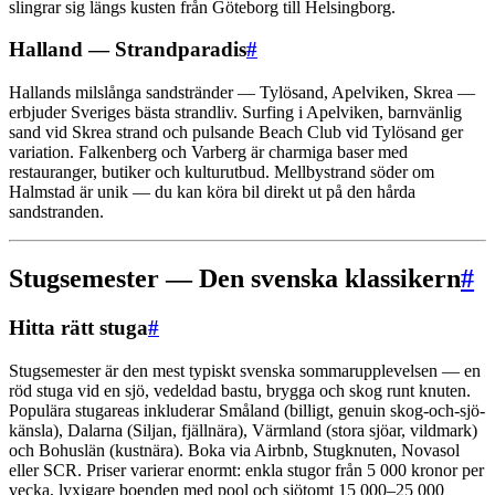
slingrar sig längs kusten från Göteborg till Helsingborg.
Halland — Strandparadis
#
Hallands milslånga sandstränder — Tylösand, Apelviken, Skrea —
erbjuder Sveriges bästa strandliv. Surfing i Apelviken, barnvänlig
sand vid Skrea strand och pulsande Beach Club vid Tylösand ger
variation. Falkenberg och Varberg är charmiga baser med
restauranger, butiker och kulturutbud. Mellbystrand söder om
Halmstad är unik — du kan köra bil direkt ut på den hårda
sandstranden.
Stugsemester — Den svenska klassikern
#
Hitta rätt stuga
#
Stugsemester är den mest typiskt svenska sommarupplevelsen — en
röd stuga vid en sjö, vedeldad bastu, brygga och skog runt knuten.
Populära stugareas inkluderar Småland (billigt, genuin skog-och-sjö-
känsla), Dalarna (Siljan, fjällnära), Värmland (stora sjöar, vildmark)
och Bohuslän (kustnära). Boka via Airbnb, Stugknuten, Novasol
eller SCR. Priser varierar enormt: enkla stugor från 5 000 kronor per
vecka, lyxigare boenden med pool och sjötomt 15 000–25 000