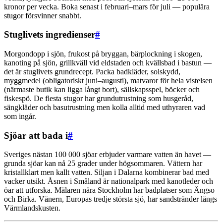
kronor per vecka. Boka senast i februari–mars för juli — populära
stugor försvinner snabbt.
Stuglivets ingredienser
#
Morgondopp i sjön, frukost på bryggan, bärplockning i skogen,
kanoting på sjön, grillkväll vid eldstaden och kvällsbad i bastun —
det är stuglivets grundrecept. Packa badkläder, solskydd,
myggmedel (obligatoriskt juni–augusti), matvaror för hela vistelsen
(närmaste butik kan ligga långt bort), sällskapsspel, böcker och
fiskespö. De flesta stugor har grundutrustning som husgeråd,
sängkläder och basutrustning men kolla alltid med uthyraren vad
som ingår.
Sjöar att bada i
#
Sveriges nästan 100 000 sjöar erbjuder varmare vatten än havet —
grunda sjöar kan nå 25 grader under högsommaren. Vättern har
kristallklart men kallt vatten. Siljan i Dalarna kombinerar bad med
vacker utsikt. Åsnen i Småland är nationalpark med kanotleder och
öar att utforska. Mälaren nära Stockholm har badplatser som Ängso
och Birka. Vänern, Europas tredje största sjö, har sandstränder längs
Värmlandskusten.