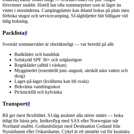
försvinner snabbt. Hotell har ofta sommarpriser som är lägre än
vinter i storstäderna. Campingplatser kan ibland bokas på plats men
förboka stugor och servicecamping. SJ-tågbiljetter blir billigare vid
tidig bokning.
Packlista
#
Svenskt sommarväder är oberäkneligt — var beredd på allt:
Badkläder och handduk
Solskydd SPF 30+ och solglasögon
Regnkläder (alltid i väskan)
Myggmedel (essentiellt juni–augusti, särskilt nära vatten och
skog)
Lager-på-lager (kvällarna kan bli svala)
Bekväma vandringsskor
Picknickfilt och kylväska
Transport
#
Bil ger mest flexibilitet. SJ-tåg ansluter alla större städer — boka
tidigt för bästa pris. Inrikesflyg med SAS eller Norwegian når
Norrland snabbt. Gotlandsfärjan med Destination Gotland från
Nynäshamn eller Oskarshamn. Cykel är ett utmärkt val för kustnära