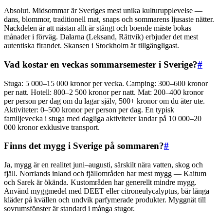
Absolut. Midsommar är Sveriges mest unika kulturupplevelse —
dans, blommor, traditionell mat, snaps och sommarens ljusaste nätter.
Nackdelen är att nästan allt är stängt och boende måste bokas
månader i förväg. Dalarna (Leksand, Rättvik) erbjuder det mest
autentiska firandet. Skansen i Stockholm är tillgängligast.
Vad kostar en veckas sommarsemester i Sverige?
#
Stuga: 5 000–15 000 kronor per vecka. Camping: 300–600 kronor
per natt. Hotell: 800–2 500 kronor per natt. Mat: 200–400 kronor
per person per dag om du lagar själv, 500+ kronor om du äter ute.
Aktiviteter: 0–500 kronor per person per dag. En typisk
familjevecka i stuga med dagliga aktiviteter landar på 10 000–20
000 kronor exklusive transport.
Finns det mygg i Sverige på sommaren?
#
Ja, mygg är en realitet juni–augusti, särskilt nära vatten, skog och
fjäll. Norrlands inland och fjällområden har mest mygg — Kaitum
och Sarek är ökända. Kustområden har generellt mindre mygg.
Använd myggmedel med DEET eller citroneulycalyptus, bär långa
kläder på kvällen och undvik parfymerade produkter. Myggnät till
sovrumsfönster är standard i många stugor.