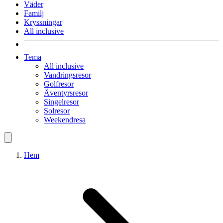
Väder
Familj
Kryssningar
All inclusive
Tema
All inclusive
Vandringsresor
Golfresor
Äventyrsresor
Singelresor
Solresor
Weekendresa
Hem