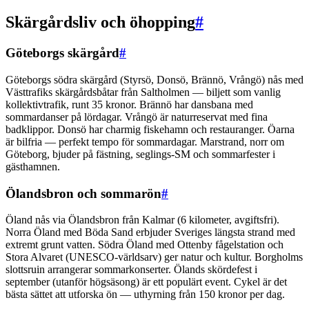
Skärgårdsliv och öhopping
#
Göteborgs skärgård
#
Göteborgs södra skärgård (Styrsö, Donsö, Brännö, Vrångö) nås med
Västtrafiks skärgårdsbåtar från Saltholmen — biljett som vanlig
kollektivtrafik, runt 35 kronor. Brännö har dansbana med
sommardanser på lördagar. Vrångö är naturreservat med fina
badklippor. Donsö har charmig fiskehamn och restauranger. Öarna
är bilfria — perfekt tempo för sommardagar. Marstrand, norr om
Göteborg, bjuder på fästning, seglings-SM och sommarfester i
gästhamnen.
Ölandsbron och sommarön
#
Öland nås via Ölandsbron från Kalmar (6 kilometer, avgiftsfri).
Norra Öland med Böda Sand erbjuder Sveriges längsta strand med
extremt grunt vatten. Södra Öland med Ottenby fågelstation och
Stora Alvaret (UNESCO-världsarv) ger natur och kultur. Borgholms
slottsruin arrangerar sommarkonserter. Ölands skördefest i
september (utanför högsäsong) är ett populärt event. Cykel är det
bästa sättet att utforska ön — uthyrning från 150 kronor per dag.