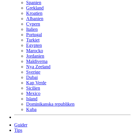
Spanien
Grekland
Kroatien
Albanien
Cypern
Italien
Portugal
Turkiet
Egypten
Marocko
Jordanien
Maldiverna
Nya Zeeland
Sverige
Dubai
Kap Verde
Sicilien
Mexico
Island
Dominikanska republiken
Kuba
Guider
Tips