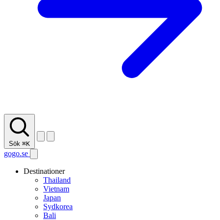
Sök
⌘K
gogo.se
Destinationer
Thailand
Vietnam
Japan
Sydkorea
Bali