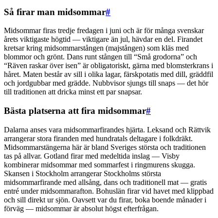
Så firar man midsommar
#
Midsommar firas tredje fredagen i juni och är för många svenskar
årets viktigaste högtid — viktigare än jul, hävdar en del. Firandet
kretsar kring midsommarstången (majstången) som kläs med
blommor och grönt. Dans runt stången till “Små grodorna” och
“Räven raskar över isen” är obligatoriskt, gärna med blomsterkrans i
håret. Maten består av sill i olika lagar, färskpotatis med dill, gräddfil
och jordgubbar med grädde. Nubbvisor sjungs till snaps — det hör
till traditionen att dricka minst ett par snapsar.
Bästa platserna att fira midsommar
#
Dalarna anses vara midsommarfirandes hjärta. Leksand och Rättvik
arrangerar stora firanden med hundratals deltagare i folkdräkt.
Midsommarstängerna här är bland Sveriges största och traditionen
tas på allvar. Gotland firar med medeltida inslag — Visby
kombinerar midsommar med sommarfest i ringmurens skugga.
Skansen i Stockholm arrangerar Stockholms största
midsommarfirande med allsång, dans och traditionell mat — gratis
entré under midsommarafton. Bohuslän firar vid havet med klippbad
och sill direkt ur sjön. Oavsett var du firar, boka boende månader i
förväg — midsommar är absolut högst efterfrågan.