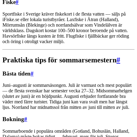
Fiske
#
Sportfiske i Sverige kräver fiskekort i de flesta vatten — säljs på
iFiske.se eller lokala turistbyråer. Laxfiske i Ätran (Halland),
Mörrumsån (Blekinge) och norrlandsälvar som Vindelälven är
världsklass. Dagskort kostar 100–500 kronor beroende på vatten.
Havsörfiske längs kusten är fritt. Flugfiske i fjällbäckar ger röding
och öring i otroligt vacker miljö.
Praktiska tips för sommarsemestern
#
Bästa tiden
#
Juni–augusti är sommarsäsongen. Juli är varmast och mest populärt
— de flesta svenskar har semester vecka 27–32. Midsommarhelgen
(slutet av juni) är en höjdpunkt. Augusti erbjuder fortfarande bra
väder med färre turister. Tidiga juni kan vara svalt men har längst
ljus. Norrland har midnattssol från mitten av juni till mitten av juli.
Bokning
#
Sommarboende i populära områden (Gotland, Bohuslän, Halland,
Dalarna) måste bokas tidigt — februari–mars för juli. Stugor