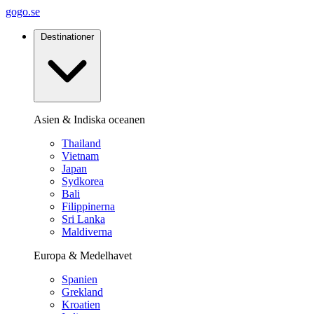
gogo.se
Destinationer
Asien & Indiska oceanen
Thailand
Vietnam
Japan
Sydkorea
Bali
Filippinerna
Sri Lanka
Maldiverna
Europa & Medelhavet
Spanien
Grekland
Kroatien