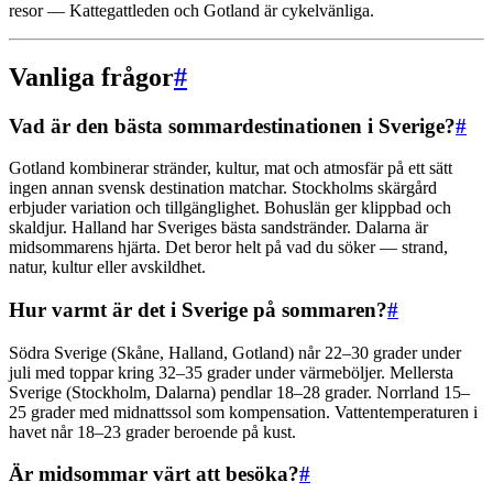
resor — Kattegattleden och Gotland är cykelvänliga.
Vanliga frågor
#
Vad är den bästa sommardestinationen i Sverige?
#
Gotland kombinerar stränder, kultur, mat och atmosfär på ett sätt
ingen annan svensk destination matchar. Stockholms skärgård
erbjuder variation och tillgänglighet. Bohuslän ger klippbad och
skaldjur. Halland har Sveriges bästa sandstränder. Dalarna är
midsommarens hjärta. Det beror helt på vad du söker — strand,
natur, kultur eller avskildhet.
Hur varmt är det i Sverige på sommaren?
#
Södra Sverige (Skåne, Halland, Gotland) når 22–30 grader under
juli med toppar kring 32–35 grader under värmeböljer. Mellersta
Sverige (Stockholm, Dalarna) pendlar 18–28 grader. Norrland 15–
25 grader med midnattssol som kompensation. Vattentemperaturen i
havet når 18–23 grader beroende på kust.
Är midsommar värt att besöka?
#