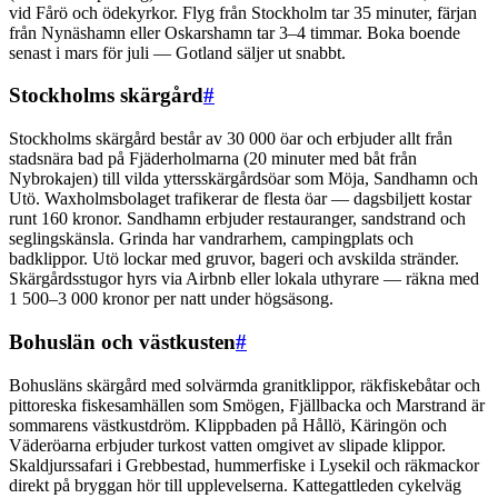
vid Fårö och ödekyrkor. Flyg från Stockholm tar 35 minuter, färjan
från Nynäshamn eller Oskarshamn tar 3–4 timmar. Boka boende
senast i mars för juli — Gotland säljer ut snabbt.
Stockholms skärgård
#
Stockholms skärgård består av 30 000 öar och erbjuder allt från
stadsnära bad på Fjäderholmarna (20 minuter med båt från
Nybrokajen) till vilda yttersskärgårdsöar som Möja, Sandhamn och
Utö. Waxholmsbolaget trafikerar de flesta öar — dagsbiljett kostar
runt 160 kronor. Sandhamn erbjuder restauranger, sandstrand och
seglingskänsla. Grinda har vandrarhem, campingplats och
badklippor. Utö lockar med gruvor, bageri och avskilda stränder.
Skärgårdsstugor hyrs via Airbnb eller lokala uthyrare — räkna med
1 500–3 000 kronor per natt under högsäsong.
Bohuslän och västkusten
#
Bohusläns skärgård med solvärmda granitklippor, räkfiskebåtar och
pittoreska fiskesamhällen som Smögen, Fjällbacka och Marstrand är
sommarens västkustdröm. Klippbaden på Hållö, Käringön och
Väderöarna erbjuder turkost vatten omgivet av slipade klippor.
Skaldjurssafari i Grebbestad, hummerfiske i Lysekil och räkmackor
direkt på bryggan hör till upplevelserna. Kattegattleden cykelväg