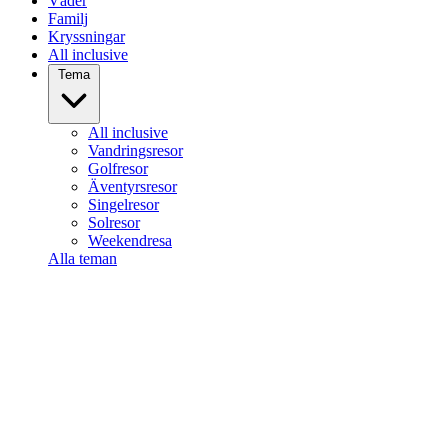
Väder
Familj
Kryssningar
All inclusive
Tema
All inclusive
Vandringsresor
Golfresor
Äventyrsresor
Singelresor
Solresor
Weekendresa
Alla teman