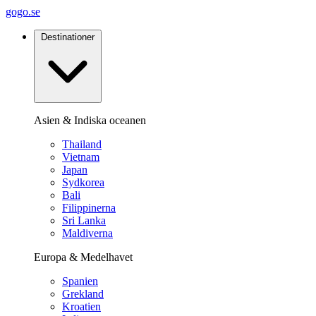
gogo.se
Destinationer
Asien & Indiska oceanen
Thailand
Vietnam
Japan
Sydkorea
Bali
Filippinerna
Sri Lanka
Maldiverna
Europa & Medelhavet
Spanien
Grekland
Kroatien