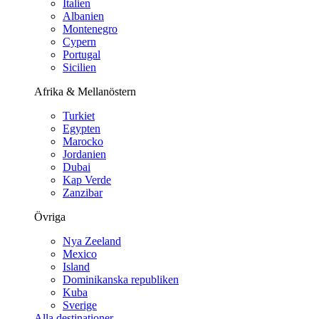
Italien
Albanien
Montenegro
Cypern
Portugal
Sicilien
Afrika & Mellanöstern
Turkiet
Egypten
Marocko
Jordanien
Dubai
Kap Verde
Zanzibar
Övriga
Nya Zeeland
Mexico
Island
Dominikanska republiken
Kuba
Sverige
Alla destinationer