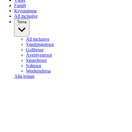
Väder
Familj
Kryssningar
All inclusive
Tema
All inclusive
Vandringsresor
Golfresor
Äventyrsresor
Singelresor
Solresor
Weekendresa
Alla teman