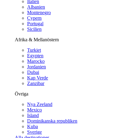
Italien
Albanien
Montenegro
Cypern
Portugal
Sicilien
Afrika & Mellanöstern
Turkiet
Egypten
Marocko
Jordanien
Dubai
Kap Verde
Zanzibar
Övriga
Nya Zeeland
Mexico
Island
Dominikanska republiken
Kuba
Sverige
Alla destinationer