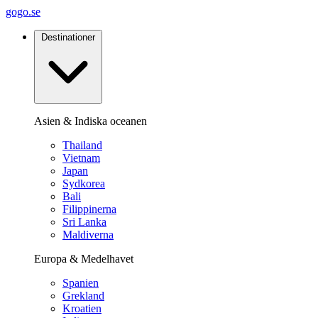
gogo.se
Destinationer
Asien & Indiska oceanen
Thailand
Vietnam
Japan
Sydkorea
Bali
Filippinerna
Sri Lanka
Maldiverna
Europa & Medelhavet
Spanien
Grekland
Kroatien