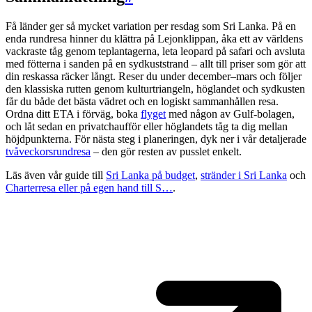
Få länder ger så mycket variation per resdag som Sri Lanka. På en
enda rundresa hinner du klättra på Lejonklippan, åka ett av världens
vackraste tåg genom teplantagerna, leta leopard på safari och avsluta
med fötterna i sanden på en sydkuststrand – allt till priser som gör att
din reskassa räcker långt. Reser du under december–mars och följer
den klassiska rutten genom kulturtriangeln, höglandet och sydkusten
får du både det bästa vädret och en logiskt sammanhållen resa.
Ordna ditt ETA i förväg, boka
flyget
med någon av Gulf-bolagen,
och låt sedan en privatchaufför eller höglandets tåg ta dig mellan
höjdpunkterna. För nästa steg i planeringen, dyk ner i vår detaljerade
tvåveckorsrundresa
– den gör resten av pusslet enkelt.
Läs även vår guide till
Sri Lanka på budget
,
stränder i Sri Lanka
och
Charterresa eller på egen hand till S…
.