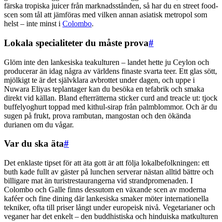
färska tropiska juicer från marknadsstånden, så har du en street food-
scen som tål att jämföras med vilken annan asiatisk metropol som
helst – inte minst i
Colombo
.
Lokala specialiteter du måste prova
#
Glöm inte den lankesiska teakulturen – landet hette ju Ceylon och
producerar än idag några av världens finaste svarta teer. Ett glas sött,
mjölkigt te är det självklara avbrottet under dagen, och uppe i
Nuwara Eliyas teplantager kan du besöka en tefabrik och smaka
direkt vid källan. Bland efterrätterna sticker curd and treacle ut: tjock
buffelyoghurt toppad med kithul-sirap från palmblommor. Och är du
sugen på frukt, prova rambutan, mangostan och den ökända
durianen om du vågar.
Var du ska äta
#
Det enklaste tipset för att äta gott är att följa lokalbefolkningen: ett
buth kade fullt av gäster på lunchen serverar nästan alltid bättre och
billigare mat än turistrestaurangerna vid strandpromenaden. I
Colombo och Galle finns dessutom en växande scen av moderna
kaféer och fine dining där lankesiska smaker möter internationella
tekniker, ofta till priser långt under europeisk nivå. Vegetarianer och
veganer har det enkelt – den buddhistiska och hinduiska matkulturen