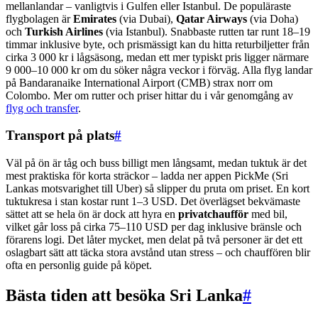
mellanlandar – vanligtvis i Gulfen eller Istanbul. De populäraste
flygbolagen är
Emirates
(via Dubai),
Qatar Airways
(via Doha)
och
Turkish Airlines
(via Istanbul). Snabbaste rutten tar runt 18–19
timmar inklusive byte, och prismässigt kan du hitta returbiljetter från
cirka 3 000 kr i lågsäsong, medan ett mer typiskt pris ligger närmare
9 000–10 000 kr om du söker några veckor i förväg. Alla flyg landar
på Bandaranaike International Airport (CMB) strax norr om
Colombo. Mer om rutter och priser hittar du i vår genomgång av
flyg och transfer
.
Transport på plats
#
Väl på ön är tåg och buss billigt men långsamt, medan tuktuk är det
mest praktiska för korta sträckor – ladda ner appen PickMe (Sri
Lankas motsvarighet till Uber) så slipper du pruta om priset. En kort
tuktukresa i stan kostar runt 1–3 USD. Det överlägset bekvämaste
sättet att se hela ön är dock att hyra en
privatchaufför
med bil,
vilket går loss på cirka 75–110 USD per dag inklusive bränsle och
förarens logi. Det låter mycket, men delat på två personer är det ett
oslagbart sätt att täcka stora avstånd utan stress – och chauffören blir
ofta en personlig guide på köpet.
Bästa tiden att besöka Sri Lanka
#