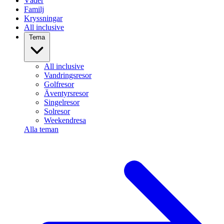
Väder
Familj
Kryssningar
All inclusive
Tema
All inclusive
Vandringsresor
Golfresor
Äventyrsresor
Singelresor
Solresor
Weekendresa
Alla teman