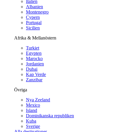
Italien
Albanien
Montenegro
Cypern
Portugal
Sicilien
Afrika & Mellanöstern
Turkiet
Egypten
Marocko
Jordanien
Dubai
Kap Verde
Zanzibar
Övriga
Nya Zeeland
Mexico
Island
Dominikanska republiken
Kuba
Sverige
Alla destinationer