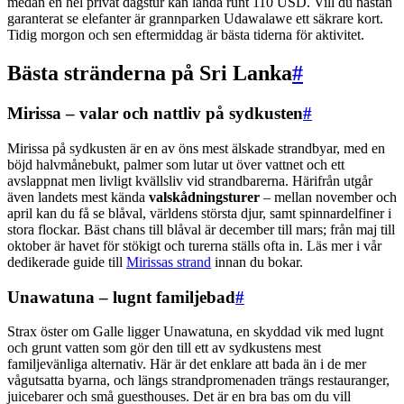
medan en hel privat dagstur kan landa runt 110 USD. Vill du nästan
garanterat se elefanter är grannparken Udawalawe ett säkrare kort.
Tidig morgon och sen eftermiddag är bästa tiderna för aktivitet.
Bästa stränderna på Sri Lanka
#
Mirissa – valar och nattliv på sydkusten
#
Mirissa på sydkusten är en av öns mest älskade strandbyar, med en
böjd halvmånebukt, palmer som lutar ut över vattnet och ett
avslappnat men livligt kvällsliv vid strandbarerna. Härifrån utgår
även landets mest kända
valskådningsturer
– mellan november och
april kan du få se blåval, världens största djur, samt spinnardelfiner i
stora flockar. Bäst chans till blåval är december till mars; från maj till
oktober är havet för stökigt och turerna ställs ofta in. Läs mer i vår
dedikerade guide till
Mirissas strand
innan du bokar.
Unawatuna – lugnt familjebad
#
Strax öster om Galle ligger Unawatuna, en skyddad vik med lugnt
och grunt vatten som gör den till ett av sydkustens mest
familjevänliga alternativ. Här är det enklare att bada än i de mer
vågutsatta byarna, och längs strandpromenaden trängs restauranger,
juicebarer och små guesthouses. Det är en bra bas om du vill