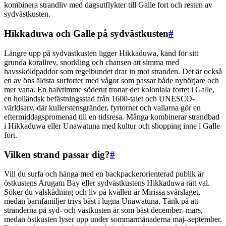
kombinera strandliv med dagsutflykter till Galle fort och resten av
sydvästkusten.
Hikkaduwa och Galle på sydvästkusten
#
Längre upp på sydvästkusten ligger Hikkaduwa, känd för sitt
grunda korallrev, snorkling och chansen att simma med
havssköldpaddor som regelbundet drar in mot stranden. Det är också
en av öns äldsta surforter med vågor som passar både nybörjare och
mer vana. En halvtimme söderut tronar det koloniala fortet i Galle,
en holländsk befästningsstad från 1600-talet och UNESCO-
världsarv, där kullerstensgränder, fyrtornet och vallarna gör en
eftermiddagspromenad till en tidsresa. Många kombinerar strandbad
i Hikkaduwa eller Unawatuna med kultur och shopping inne i Galle
fort.
Vilken strand passar dig?
#
Vill du surfa och hänga med en backpackerorienterad publik är
östkustens Arugam Bay eller sydvästkustens Hikkaduwa rätt val.
Söker du valskådning och liv på kvällen är Mirissa svårslaget,
medan barnfamiljer trivs bäst i lugna Unawatuna. Tänk på att
stränderna på syd- och västkusten är som bäst december–mars,
medan östkusten lyser upp under sommarmånaderna maj–september.