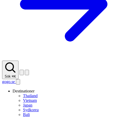
Sök
⌘K
gogo.se
Destinationer
Thailand
Vietnam
Japan
Sydkorea
Bali