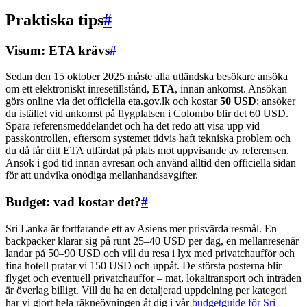
Praktiska tips
#
Visum: ETA krävs
#
Sedan den 15 oktober 2025 måste alla utländska besökare ansöka
om ett elektroniskt inresetillstånd,
ETA
, innan ankomst. Ansökan
görs online via det officiella eta.gov.lk och kostar
50 USD
; ansöker
du istället vid ankomst på flygplatsen i Colombo blir det 60 USD.
Spara referensmeddelandet och ha det redo att visa upp vid
passkontrollen, eftersom systemet tidvis haft tekniska problem och
du då får ditt ETA utfärdat på plats mot uppvisande av referensen.
Ansök i god tid innan avresan och använd alltid den officiella sidan
för att undvika onödiga mellanhandsavgifter.
Budget: vad kostar det?
#
Sri Lanka är fortfarande ett av Asiens mer prisvärda resmål. En
backpacker klarar sig på runt 25–40 USD per dag, en mellanresenär
landar på 50–90 USD och vill du resa i lyx med privatchaufför och
fina hotell pratar vi 150 USD och uppåt. De största posterna blir
flyget och eventuell privatchaufför – mat, lokaltransport och inträden
är överlag billigt. Vill du ha en detaljerad uppdelning per kategori
har vi gjort hela räkneövningen åt dig i vår
budgetguide för Sri