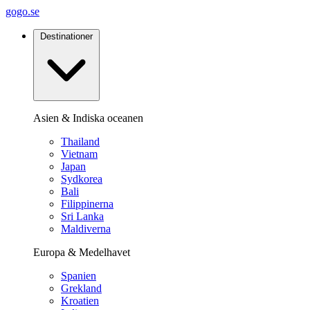
gogo.se
Destinationer
Asien & Indiska oceanen
Thailand
Vietnam
Japan
Sydkorea
Bali
Filippinerna
Sri Lanka
Maldiverna
Europa & Medelhavet
Spanien
Grekland
Kroatien