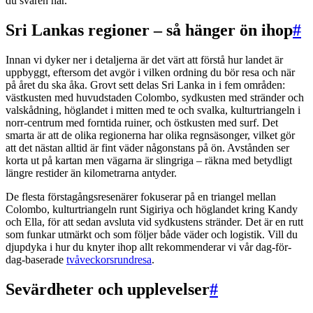
du svaren här.
Sri Lankas regioner – så hänger ön ihop
#
Innan vi dyker ner i detaljerna är det värt att förstå hur landet är
uppbyggt, eftersom det avgör i vilken ordning du bör resa och när
på året du ska åka. Grovt sett delas Sri Lanka in i fem områden:
västkusten med huvudstaden Colombo, sydkusten med stränder och
valskådning, höglandet i mitten med te och svalka, kulturtriangeln i
norr-centrum med forntida ruiner, och östkusten med surf. Det
smarta är att de olika regionerna har olika regnsäsonger, vilket gör
att det nästan alltid är fint väder någonstans på ön. Avstånden ser
korta ut på kartan men vägarna är slingriga – räkna med betydligt
längre restider än kilometrarna antyder.
De flesta förstagångsresenärer fokuserar på en triangel mellan
Colombo, kulturtriangeln runt Sigiriya och höglandet kring Kandy
och Ella, för att sedan avsluta vid sydkustens stränder. Det är en rutt
som funkar utmärkt och som följer både väder och logistik. Vill du
djupdyka i hur du knyter ihop allt rekommenderar vi vår dag-för-
dag-baserade
tvåveckorsrundresa
.
Sevärdheter och upplevelser
#