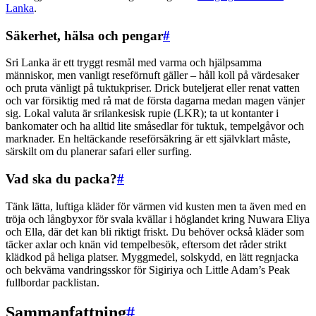
Lanka
.
Säkerhet, hälsa och pengar
#
Sri Lanka är ett tryggt resmål med varma och hjälpsamma
människor, men vanligt reseförnuft gäller – håll koll på värdesaker
och pruta vänligt på tuktukpriser. Drick buteljerat eller renat vatten
och var försiktig med rå mat de första dagarna medan magen vänjer
sig. Lokal valuta är srilankesisk rupie (LKR); ta ut kontanter i
bankomater och ha alltid lite småsedlar för tuktuk, tempelgåvor och
marknader. En heltäckande reseförsäkring är ett självklart måste,
särskilt om du planerar safari eller surfing.
Vad ska du packa?
#
Tänk lätta, luftiga kläder för värmen vid kusten men ta även med en
tröja och långbyxor för svala kvällar i höglandet kring Nuwara Eliya
och Ella, där det kan bli riktigt friskt. Du behöver också kläder som
täcker axlar och knän vid tempelbesök, eftersom det råder strikt
klädkod på heliga platser. Myggmedel, solskydd, en lätt regnjacka
och bekväma vandringsskor för Sigiriya och Little Adam’s Peak
fullbordar packlistan.
Sammanfattning
#