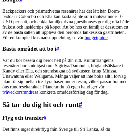
Backpackers och prismedvetna resenärer har det lätt här. Dorm­
bäddar i Colombo och Ella kan kosta så lite som motsvarande 10
USD per natt, och enkla familjedrivna guesthouses ger dig ofta både
frukost och insidertips på köpet. Att bo hos en familj är dessutom ett
av de bästa sätten att uppleva den berömda lankesiska gästfriheten.
För en komplett kostnadsuppdelning, se vår
budgetguide
.
Bästa området att bo i
#
Var du bör basera dig beror helt på din rutt. Kulturtriangelns
resenärer bor smidigast runt Sigiriya/Dambulla, höglandsälskare i
Kandy eller Ella, och strandsugna på sydkusten kring Mirissa,
Unawatuna eller Weligama. Många väljer att inte boka allt i förväg
utan rör sig mellan tre–fyra baser under resan, vilket passar bra med
öns rundresekaraktär. Planerar du på egen hand ger vår
tvåveckorsrundresa
konkreta områdesförslag dag för dag.
Så tar du dig hit och runt
#
Flyg och transfer
#
Det finns inget direktflyg från Sverige till Sri Lanka, så du