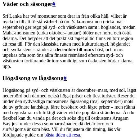
Väder och säsonger
#
Sri Lanka har två monsuner som drar in från olika håll, vilket är
nyckeln till att förstå
vädret
på ön. Yala-monsunen (cirka maj–
september) ger regn på syd- och västkusten samt i höglandet, medan
Maha-monsunen (cirka oktober–januari) blöter ner norra och östra
delarna. Det betyder att det praktiskt taget alltid finns en torr region
att resa till. För den klassiska rutten med kulturtriangel, höglandet
och sydkustens stränder är
december till mars
bäst, och mars
utpekas ofta som öns allra finaste resmånad eftersom syd- och
västkusten fortfarande är torr samtidigt som östkusten börjar klarna
upp.
Högsäsong vs lågsäsong
#
Högsäsong på syd- och västkusten är december–mars, med sol, lägst
nederbörd och därmed också högst priser och flest turister. Reser du
under den sydvästliga monsunens lågsäsong (maj–september) möts
du av grönare landskap, färre besökare och lägre priser – men räkna
med regnskurar och fuktigt väder vid de populära stränderna. Är du
flexibel kan du vända på det och söka dig till östkustens Arugam
Bay just under dessa sommarmånader, då det är torrt och
surfvågorna är som bäst. Vill du finjustera din timing, läs vår
fördjupade guide om
bästa tiden att resa
.