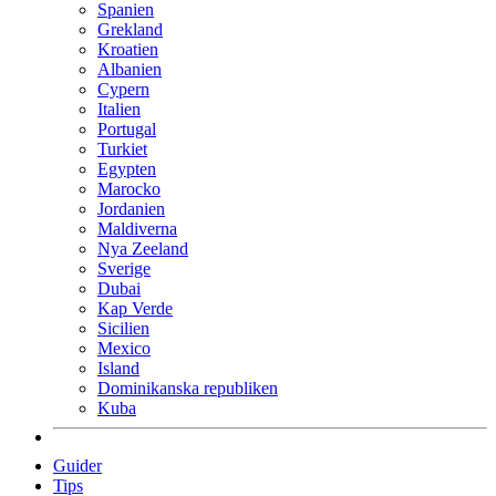
Spanien
Grekland
Kroatien
Albanien
Cypern
Italien
Portugal
Turkiet
Egypten
Marocko
Jordanien
Maldiverna
Nya Zeeland
Sverige
Dubai
Kap Verde
Sicilien
Mexico
Island
Dominikanska republiken
Kuba
Guider
Tips