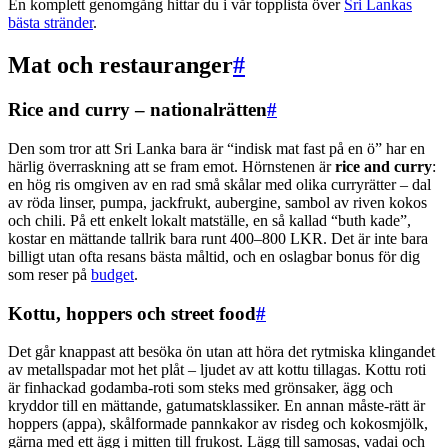
En komplett genomgång hittar du i vår topplista över
Sri Lankas
bästa stränder
.
Mat och restauranger
#
Rice and curry – nationalrätten
#
Den som tror att Sri Lanka bara är “indisk mat fast på en ö” har en
härlig överraskning att se fram emot. Hörnstenen är
rice and curry
:
en hög ris omgiven av en rad små skålar med olika curryrätter – dal
av röda linser, pumpa, jackfrukt, aubergine, sambol av riven kokos
och chili. På ett enkelt lokalt matställe, en så kallad “buth kade”,
kostar en mättande tallrik bara runt 400–800 LKR. Det är inte bara
billigt utan ofta resans bästa måltid, och en oslagbar bonus för dig
som reser på
budget
.
Kottu, hoppers och street food
#
Det går knappast att besöka ön utan att höra det rytmiska klingandet
av metallspadar mot het plåt – ljudet av att kottu tillagas. Kottu roti
är finhackad godamba-roti som steks med grönsaker, ägg och
kryddor till en mättande, gatumatsklassiker. En annan måste-rätt är
hoppers (appa), skålformade pannkakor av risdeg och kokosmjölk,
gärna med ett ägg i mitten till frukost. Lägg till samosas, vadai och