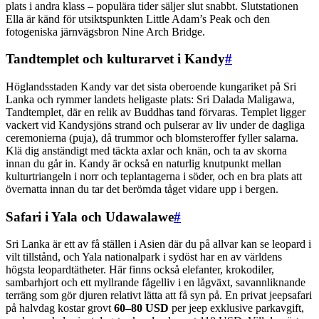
plats i andra klass – populära tider säljer slut snabbt. Slutstationen
Ella är känd för utsiktspunkten Little Adam’s Peak och den
fotogeniska järnvägsbron Nine Arch Bridge.
Tandtemplet och kulturarvet i Kandy
#
Höglandsstaden Kandy var det sista oberoende kungariket på Sri
Lanka och rymmer landets heligaste plats: Sri Dalada Maligawa,
Tandtemplet, där en relik av Buddhas tand förvaras. Templet ligger
vackert vid Kandysjöns strand och pulserar av liv under de dagliga
ceremonierna (puja), då trummor och blomsteroffer fyller salarna.
Klä dig anständigt med täckta axlar och knän, och ta av skorna
innan du går in. Kandy är också en naturlig knutpunkt mellan
kulturtriangeln i norr och teplantagerna i söder, och en bra plats att
övernatta innan du tar det berömda tåget vidare upp i bergen.
Safari i Yala och Udawalawe
#
Sri Lanka är ett av få ställen i Asien där du på allvar kan se leopard i
vilt tillstånd, och Yala nationalpark i sydöst har en av världens
högsta leopardtätheter. Här finns också elefanter, krokodiler,
sambarhjort och ett myllrande fågelliv i en lågväxt, savannliknande
terräng som gör djuren relativt lätta att få syn på. En privat jeepsafari
på halvdag kostar grovt
60–80 USD
per jeep exklusive parkavgift,