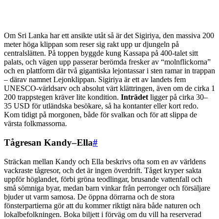
Om Sri Lanka har ett ansikte utåt så är det Sigiriya, den massiva 200
meter höga klippan som reser sig rakt upp ur djungeln på
centralslätten. På toppen byggde kung Kassapa på 400-talet sitt
palats, och vägen upp passerar berömda fresker av “molnflickorna”
och en plattform där två gigantiska lejontassar i sten ramar in trappan
– därav namnet Lejonklippan. Sigiriya är ett av landets fem
UNESCO-världsarv och absolut värt klättringen, även om de cirka 1
200 trappstegen kräver lite kondition.
Inträdet
ligger på cirka 30–
35 USD för utländska besökare, så ha kontanter eller kort redo.
Kom tidigt på morgonen, både för svalkan och för att slippa de
värsta folkmassorna.
Tågresan Kandy–Ella
#
Sträckan mellan Kandy och Ella beskrivs ofta som en av världens
vackraste tågresor, och det är ingen överdrift. Tåget kryper sakta
uppför höglandet, förbi gröna teodlingar, brusande vattenfall och
små sömniga byar, medan barn vinkar från perronger och försäljare
bjuder ut varm samosa. De öppna dörrarna och de stora
fönsterpartierna gör att du kommer riktigt nära både naturen och
lokalbefolkningen. Boka biljett i förväg om du vill ha reserverad