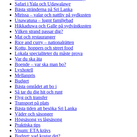
Safari i Yala och Udawalawe
Bästa stränderna på Sri Lanka
Mirissa – valar och nattliv på sydkusten
Unawatuna – lugnt familjebad
Hikkaduwa och Galle på sydvästkusten
Vilken strand passar dig?
Mat och restauranger
Rice and curry – nationalrätten
Kottu, hoppers och street food
Lokala specialiteter du måste prova
Var du ska äta
Boende – var ska man bo?
Lyxhotell
Mellanpris
Budget
Bästa området att bo i
Så tar du dig hit och runt
Flyg och transfer
Transport på plats
Bästa tiden att besöka Sri Lanka
Väder och säsonger
Högsäsong vs lågsäsong
Praktiska tips
Visum: ETA krävs
Budget: vad kostar det?