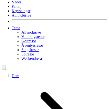
Väder
Familj
Kryssningar
All inclusive
Tema
All inclusive
Vandringsresor
Golfresor
Äventyrsresor
Singelresor
Solresor
Weekendresa
Hem