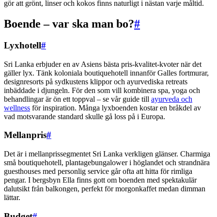
gör att grönt, linser och kokos finns naturligt i nästan varje måltid.
Boende – var ska man bo?
#
Lyxhotell
#
Sri Lanka erbjuder en av Asiens bästa pris-kvalitet-kvoter när det
gäller lyx. Tänk koloniala boutiquehotell innanför Galles fortmurar,
designresorts på sydkustens klippor och ayurvediska retreats
inbäddade i djungeln. För den som vill kombinera spa, yoga och
behandlingar är ön ett toppval – se vår guide till
ayurveda och
wellness
för inspiration. Många lyxboenden kostar en bråkdel av
vad motsvarande standard skulle gå loss på i Europa.
Mellanpris
#
Det är i mellanprissegmentet Sri Lanka verkligen glänser. Charmiga
små boutiquehotell, plantagebungalower i höglandet och strandnära
guesthouses med personlig service går ofta att hitta för rimliga
pengar. I bergsbyn Ella finns gott om boenden med spektakulär
dalutsikt från balkongen, perfekt för morgonkaffet medan dimman
lättar.
Budget
#