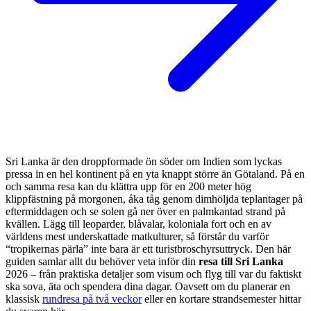
Sri Lanka är den droppformade ön söder om Indien som lyckas
pressa in en hel kontinent på en yta knappt större än Götaland. På en
och samma resa kan du klättra upp för en 200 meter hög
klippfästning på morgonen, åka tåg genom dimhöljda teplantager på
eftermiddagen och se solen gå ner över en palmkantad strand på
kvällen. Lägg till leoparder, blåvalar, koloniala fort och en av
världens mest underskattade matkulturer, så förstår du varför
“tropikernas pärla” inte bara är ett turistbroschyrsuttryck. Den här
guiden samlar allt du behöver veta inför din
resa till Sri Lanka
2026 – från praktiska detaljer som visum och flyg till var du faktiskt
ska sova, äta och spendera dina dagar. Oavsett om du planerar en
klassisk
rundresa på två veckor
eller en kortare strandsemester hittar