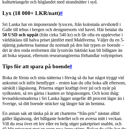
kulturtriangeln och höglandet med strandnätter i syd.
Lyx (18 000+ LKR/natt)
#
Sri Lanka har en imponerande lyxscen, från koloniala arvshotell i
Galle till tehus i bergen och designresorts vid havet. Här betalar du
50 USD och uppåt
(från cirka 540 kr) och får ofta en upplevelse i
världsklass till halva priset jämfört med Maldiverna. Väljer du en 5-
stjärnig paketresa hamnar du normalt på den här typen av boende –
det är den enda resformen där lyxnivån faktiskt kan bli billigare än
att boka separat, eftersom researrangörerna förhandlar volympriser.
Tips för att spara på boende
#
Boka de första och sista nätterna i förväg så du har något tryggt vid
ankomst och inför hemflyget – resten kan du ofta boka allt eftersom,
särskilt i lågsäsong. Priserna stiger kraftigt över jul och nyår på
sydkusten, så res gärna i kanten av högsäsongen. Och kom ihåg:
levnadskostnaderna i Sri Lanka ligger ungefär 48 procent lägre än i
Sverige, så ditt boende sträcker sig längre här än hemma.
En annan sak att tänka på är att charterns “från-pris” nästan alltid
gäller lågsäsong, det billigaste hotellet och en avresa mitt i veckan.
Vill du resa över ett lov eller en helg stiger paketpriset snabbt, och
då blir prisgapet mot en egen resa ännu större. Bokar du själv har du