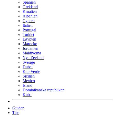
Spanien
Grekland
Kroatien
Albanien
Cypern
Italien
Portugal
Turkiet
Egypten
Marocko
Jordanien
Maldiverna
Nya Zeeland
Sverige
Dubai
Kap Verde
Sicilien
Mexico
Island
Dominikanska republiken
Kuba
Guider
Tips