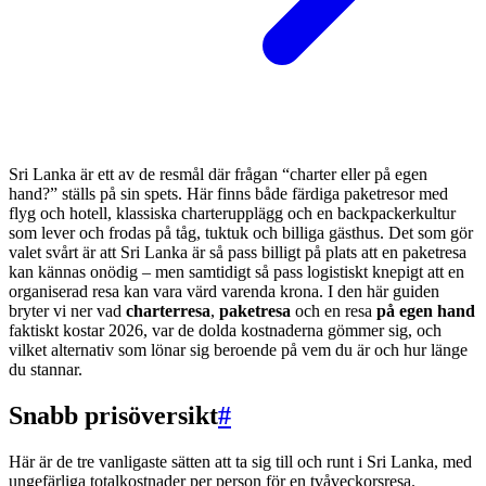
Sri Lanka är ett av de resmål där frågan “charter eller på egen
hand?” ställs på sin spets. Här finns både färdiga paketresor med
flyg och hotell, klassiska charterupplägg och en backpackerkultur
som lever och frodas på tåg, tuktuk och billiga gästhus. Det som gör
valet svårt är att Sri Lanka är så pass billigt på plats att en paketresa
kan kännas onödig – men samtidigt så pass logistiskt knepigt att en
organiserad resa kan vara värd varenda krona. I den här guiden
bryter vi ner vad
charterresa
,
paketresa
och en resa
på egen hand
faktiskt kostar 2026, var de dolda kostnaderna gömmer sig, och
vilket alternativ som lönar sig beroende på vem du är och hur länge
du stannar.
Snabb prisöversikt
#
Här är de tre vanligaste sätten att ta sig till och runt i Sri Lanka, med
ungefärliga totalkostnader per person för en tvåveckorsresa.