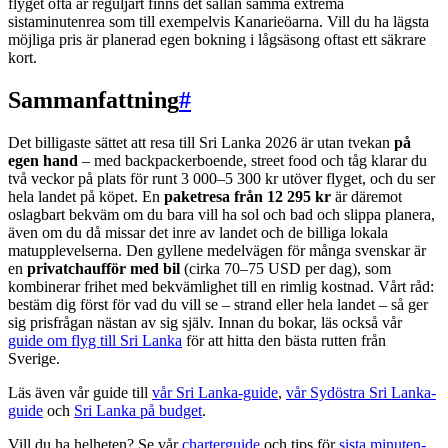
flyget ofta är reguljärt finns det sällan samma extrema
sistaminutenrea som till exempelvis Kanarieöarna. Vill du ha lägsta
möjliga pris är planerad egen bokning i lågsäsong oftast ett säkrare
kort.
Sammanfattning
#
Det billigaste sättet att resa till Sri Lanka 2026 är utan tvekan
på
egen hand
– med backpackerboende, street food och tåg klarar du
två veckor på plats för runt 3 000–5 300 kr utöver flyget, och du ser
hela landet på köpet. En
paketresa från 12 295 kr
är däremot
oslagbart bekväm om du bara vill ha sol och bad och slippa planera,
även om du då missar det inre av landet och de billiga lokala
matupplevelserna. Den gyllene medelvägen för många svenskar är
en
privatchaufför med bil
(cirka 70–75 USD per dag), som
kombinerar frihet med bekvämlighet till en rimlig kostnad. Vårt råd:
bestäm dig först för vad du vill se – strand eller hela landet – så ger
sig prisfrågan nästan av sig själv. Innan du bokar, läs också vår
guide om flyg till Sri Lanka
för att hitta den bästa rutten från
Sverige.
Läs även vår guide till
vår Sri Lanka-guide
,
vår Sydöstra Sri Lanka-
guide
och
Sri Lanka på budget
.
Vill du ha helheten? Se vår
charterguide
och tips för
sista minuten-