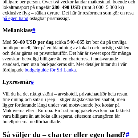
billigare per person. Över två veckor landar matkostnad, boende och
lokaltransport på ungefär
280–490 USD
(runt 3 000–5 300 kr)
exklusive flyg – sällan dyrare. Det här är resformen som gör en resa
på egen hand
oslagbar prismässigt.
Mellanklass
#
Med
50–80 USD per dag
(cirka 540–865 kr) bor du på trevliga
boutiquehotell, äter på en blandning av lokala och turistiga ställen
och delar gärna en privatchaufför. Det här är sweet spot för många
svenskar: betydligt billigare än en charterresa i motsvarande
standard, men utan backpackerns slit. Mer detaljer hittar du i vår
fördjupade
budgetguide för Sri Lanka
.
Lyxresenär
#
Vill du ha det riktigt skönt – arvshotell, privatchaufför hela resan,
fine dining och safari i jeep – stiger dagskostnaden snabbt, men
ligger fortfarande långt under vad motsvarande lyx kostar på
Maldiverna eller i Europa. En 5-stjärnig paketresa kan här faktiskt
vara billigare än att boka allt separat, eftersom arrangören får
hotellpriserna nedförhandlade.
Så väljer du – charter eller egen hand?
#