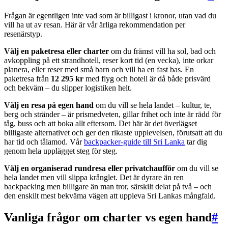
Frågan är egentligen inte vad som är billigast i kronor, utan vad du
vill ha ut av resan. Här är vår ärliga rekommendation per
resenärstyp.
Välj en paketresa eller charter
om du främst vill ha sol, bad och
avkoppling på ett strandhotell, reser kort tid (en vecka), inte orkar
planera, eller reser med små barn och vill ha en fast bas. En
paketresa från
12 295 kr
med flyg och hotell är då både prisvärd
och bekväm – du slipper logistiken helt.
Välj en resa på egen hand
om du vill se hela landet – kultur, te,
berg och stränder – är prismedveten, gillar frihet och inte är rädd för
tåg, buss och att boka allt eftersom. Det här är det överlägset
billigaste alternativet och ger den rikaste upplevelsen, förutsatt att du
har tid och tålamod. Vår
backpacker-guide till Sri Lanka
tar dig
genom hela upplägget steg för steg.
Välj en organiserad rundresa eller privatchaufför
om du vill se
hela landet men vill slippa krånglet. Det är dyrare än ren
backpacking men billigare än man tror, särskilt delat på två – och
den enskilt mest bekväma vägen att uppleva Sri Lankas mångfald.
Vanliga frågor om charter vs egen hand
#