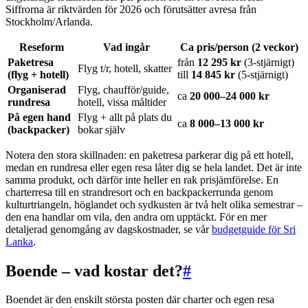
Siffrorna är riktvärden för 2026 och förutsätter avresa från
Stockholm/Arlanda.
Reseform
Vad ingår
Ca pris/person (2 veckor)
Paketresa
från
12 295 kr
(3-stjärnigt)
Flyg t/r, hotell, skatter
(flyg + hotell)
till
14 845 kr
(5-stjärnigt)
Organiserad
Flyg, chaufför/guide,
ca
20 000–24 000 kr
rundresa
hotell, vissa måltider
På egen hand
Flyg + allt på plats du
ca
8 000–13 000 kr
(backpacker)
bokar själv
Notera den stora skillnaden: en paketresa parkerar dig på ett hotell,
medan en rundresa eller egen resa låter dig se hela landet. Det är inte
samma produkt, och därför inte heller en rak prisjämförelse. En
charterresa till en strandresort och en backpackerrunda genom
kulturtriangeln, höglandet och sydkusten är två helt olika semestrar –
den ena handlar om vila, den andra om upptäckt. För en mer
detaljerad genomgång av dagskostnader, se vår
budgetguide för Sri
Lanka
.
Boende – vad kostar det?
#
Boendet är den enskilt största posten där charter och egen resa