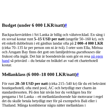
Budget (under 6 000 LKR/natt)
#
Backpackervärlden i Sri Lanka är billig och välutvecklad. En säng i
en sovsal kostar runt
5–15 USD per natt
(ungefär 50–160 kr), och
ett enkelt dubbelrum i ett gästhus landar ofta på
2 000–4 000 LKR
(cirka 70–135 kr per person om ni är två). I orter som Ella, Mirissa
och Arugam Bay finns det gott om familjedrivna
guesthouses
där
frukost ofta ingår. Det här är boendenivån som gör en resa
på egen
hand
så prisvärd – du betalar en bråkdel av vad ett charterhotell
kostar.
Mellanklass (6 000–18 000 LKR/natt)
#
För runt
20–50 USD per natt
(cirka 215–540 kr) får du ett bekvämt
boutiquehotell, ofta med pool, AC och betydligt mer charm än
standardresorten. På den här nivån bor du verkligen bra för
pengarna i Sri Lanka – ett mellanklassboende här motsvarar i regel
det du skulle betala betydligt mer för på exempelvis Bali eller i
Thailand. Många kombinerar några nätter mellanklass i