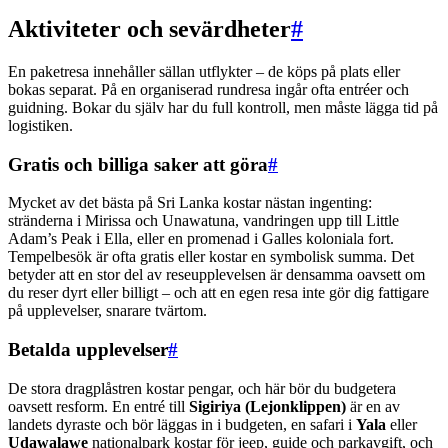
Aktiviteter och sevärdheter
#
En paketresa innehåller sällan utflykter – de köps på plats eller
bokas separat. På en organiserad rundresa ingår ofta entréer och
guidning. Bokar du själv har du full kontroll, men måste lägga tid på
logistiken.
Gratis och billiga saker att göra
#
Mycket av det bästa på Sri Lanka kostar nästan ingenting:
stränderna i Mirissa och Unawatuna, vandringen upp till Little
Adam’s Peak i Ella, eller en promenad i Galles koloniala fort.
Tempelbesök är ofta gratis eller kostar en symbolisk summa. Det
betyder att en stor del av reseupplevelsen är densamma oavsett om
du reser dyrt eller billigt – och att en egen resa inte gör dig fattigare
på upplevelser, snarare tvärtom.
Betalda upplevelser
#
De stora dragplåstren kostar pengar, och här bör du budgetera
oavsett resform. En entré till
Sigiriya (Lejonklippen)
är en av
landets dyraste och bör läggas in i budgeten, en safari i
Yala
eller
Udawalawe
nationalpark kostar för jeep, guide och parkavgift, och