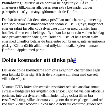
valskådning
i Mirissa är en populär heldagsutflykt. På en
charterresa tillkommer alla dessa som extra kostnader utöver
paketpriset – något många glömmer när de jämför.
Det här är också där den största prisfällan med charter gömmer sig.
Den som bokar ett strandpaket och sedan vill se Sigiriya, höglandet
eller en safari får ofta köpa dyra dagsutflykter med transfer från
hotellet, där en enda heldagsutflykt kan kosta mer än vad en hel dag
med privatchaufför hade gjort. Bokar du i stället hela resan själv
eller med chaufför betalar du bara entré och bränsle, inte arrangörens
påslag. Räkna därför alltid med utflykter i totalkalkylen – annars
jämför du äpplen med päron.
Dolda kostnader att tänka på
#
Det är de dolda kostnaderna som ofta avgör om charter eller egen
resa faktiskt lönar sig. Här är de viktigaste att räkna med oavsett
vilket du väljer.
Visumet
ETA
krävs för svenska resenärer och ska ansökas innan
avresa – budgetera för avgiften och ansök i god tid via den officiella
portalen, inte via dyrare mellanhänder. Lägg också till en bra
reseförsäkring
, vilket är extra viktigt om du reser på egen hand och
kör tuktuk eller scooter. Räkna med
dricks
till chaufför, guider och