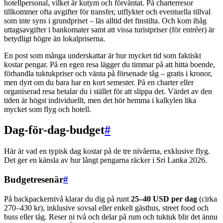
hotellpersonal, vilket är kutym och förväntat. På charterresor
tillkommer ofta avgifter för transfer, utflykter och eventuella tillval
som inte syns i grundpriset – läs alltid det finstilta. Och kom ihåg
uttagsavgifter i bankomater samt att vissa turistpriser (för entréer) är
betydligt högre än lokalpriserna.
En post som många underskattar är hur mycket tid som faktiskt
kostar pengar. På en egen resa lägger du timmar på att hitta boende,
förhandla tuktukpriser och vänta på försenade tåg – gratis i kronor,
men dyrt om du bara har en kort semester. På en charter eller
organiserad resa betalar du i stället för att slippa det. Värdet av den
tiden är högst individuellt, men det hör hemma i kalkylen lika
mycket som flyg och hotell.
Dag-för-dag-budget
#
Här är vad en typisk dag kostar på de tre nivåerna, exklusive flyg.
Det ger en känsla av hur långt pengarna räcker i Sri Lanka 2026.
Budgetresenär
#
På backpackernivå klarar du dig på runt
25–40 USD per dag
(cirka
270–430 kr), inklusive sovsal eller enkelt gästhus, street food och
buss eller tåg. Reser ni två och delar på rum och tuktuk blir det ännu