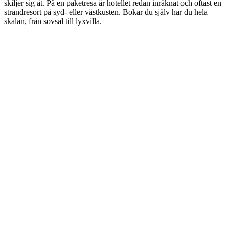
skiljer sig åt. På en paketresa är hotellet redan inräknat och oftast en
strandresort på syd- eller västkusten. Bokar du själv har du hela
skalan, från sovsal till lyxvilla.