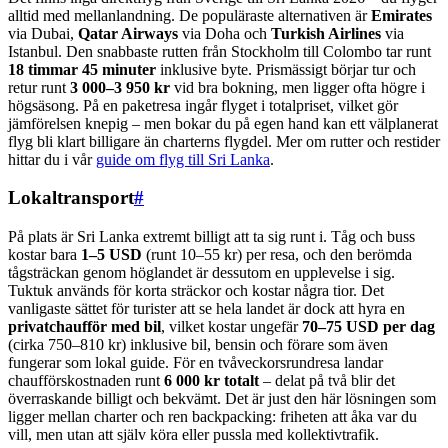
alltid med mellanlandning. De populäraste alternativen är
Emirates
via Dubai,
Qatar Airways
via Doha och
Turkish Airlines
via
Istanbul. Den snabbaste rutten från Stockholm till Colombo tar runt
18 timmar 45 minuter
inklusive byte. Prismässigt börjar tur och
retur runt
3 000–3 950 kr
vid bra bokning, men ligger ofta högre i
högsäsong. På en paketresa ingår flyget i totalpriset, vilket gör
jämförelsen knepig – men bokar du på egen hand kan ett välplanerat
flyg bli klart billigare än charterns flygdel. Mer om rutter och restider
hittar du i vår
guide om flyg till Sri Lanka
.
Lokaltransport
#
På plats är Sri Lanka extremt billigt att ta sig runt i. Tåg och buss
kostar bara
1–5 USD
(runt 10–55 kr) per resa, och den berömda
tågsträckan genom höglandet är dessutom en upplevelse i sig.
Tuktuk används för korta sträckor och kostar några tior. Det
vanligaste sättet för turister att se hela landet är dock att hyra en
privatchaufför med bil
, vilket kostar ungefär
70–75 USD per dag
(cirka 750–810 kr) inklusive bil, bensin och förare som även
fungerar som lokal guide. För en tvåveckorsrundresa landar
chaufförskostnaden runt
6 000 kr totalt
– delat på två blir det
överraskande billigt och bekvämt. Det är just den här lösningen som
ligger mellan charter och ren backpacking: friheten att åka var du
vill, men utan att själv köra eller pussla med kollektivtrafik.