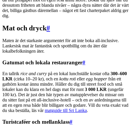
dessutom friheten att blanda nivåer – några dyra nätter där det är värt
det, billiga gästhus däremellan – något ett fast charterpaket aldrig ger
dig.
Mat och dryck
#
Maten är det starkaste argumentet för att inte boka all-inclusive.
Lankesisk mat är fantastisk och spottbillig om du äter där
lokalbefolkningen äter.
Gatumat och lokala restauranger
#
En tallrik
rice and curry
på en lokal lunchställe kostar ofta
300–600
LKR
(cirka 10–20 kr), och en
kottu roti
eller
egg hopper
från ett
gathörn kostar ännu mindre. Håller du dig till street food och små
lokaler kan du klara en hel dags mat för runt
3 000 LKR
(ungefär
100 kr). Det är just den här typen av matupplevelser du missar om
du sitter fast på ett all-inclusive-hotell – och en av anledningarna till
att en egen resa både blir billigare och godare. Vill du veta exakt vad
du ska beställa, läs vår
matguide till Sri Lanka
.
Turistcaféer och mellanklass
#