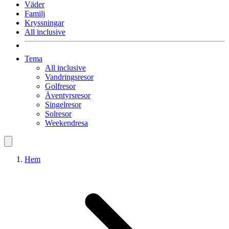
Väder
Familj
Kryssningar
All inclusive
Tema
All inclusive
Vandringsresor
Golfresor
Äventyrsresor
Singelresor
Solresor
Weekendresa
Hem