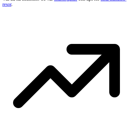
resor
.