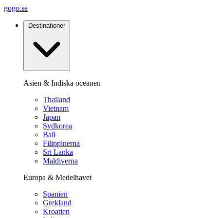
gogo.se
Destinationer
Asien & Indiska oceanen
Thailand
Vietnam
Japan
Sydkorea
Bali
Filippinerna
Sri Lanka
Maldiverna
Europa & Medelhavet
Spanien
Grekland
Kroatien