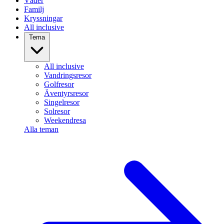
Väder
Familj
Kryssningar
All inclusive
Tema
All inclusive
Vandringsresor
Golfresor
Äventyrsresor
Singelresor
Solresor
Weekendresa
Alla teman