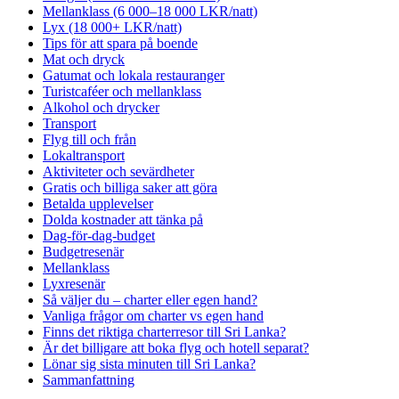
Mellanklass (6 000–18 000 LKR/natt)
Lyx (18 000+ LKR/natt)
Tips för att spara på boende
Mat och dryck
Gatumat och lokala restauranger
Turistcaféer och mellanklass
Alkohol och drycker
Transport
Flyg till och från
Lokaltransport
Aktiviteter och sevärdheter
Gratis och billiga saker att göra
Betalda upplevelser
Dolda kostnader att tänka på
Dag-för-dag-budget
Budgetresenär
Mellanklass
Lyxresenär
Så väljer du – charter eller egen hand?
Vanliga frågor om charter vs egen hand
Finns det riktiga charterresor till Sri Lanka?
Är det billigare att boka flyg och hotell separat?
Lönar sig sista minuten till Sri Lanka?
Sammanfattning