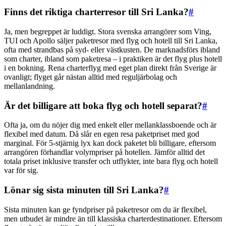
Finns det riktiga charterresor till Sri Lanka?
#
Ja, men begreppet är luddigt. Stora svenska arrangörer som Ving,
TUI och Apollo säljer paketresor med flyg och hotell till Sri Lanka,
ofta med strandbas på syd- eller västkusten. De marknadsförs ibland
som charter, ibland som paketresa – i praktiken är det flyg plus hotell
i en bokning. Rena charterflyg med eget plan direkt från Sverige är
ovanligt; flyget går nästan alltid med reguljärbolag och
mellanlandning.
Är det billigare att boka flyg och hotell separat?
#
Ofta ja, om du nöjer dig med enkelt eller mellanklassboende och är
flexibel med datum. Då slår en egen resa paketpriset med god
marginal. För 5-stjärnig lyx kan dock paketet bli billigare, eftersom
arrangören förhandlar volympriser på hotellen. Jämför alltid det
totala priset inklusive transfer och utflykter, inte bara flyg och hotell
var för sig.
Lönar sig sista minuten till Sri Lanka?
#
Sista minuten kan ge fyndpriser på paketresor om du är flexibel,
men utbudet är mindre än till klassiska charterdestinationer. Eftersom