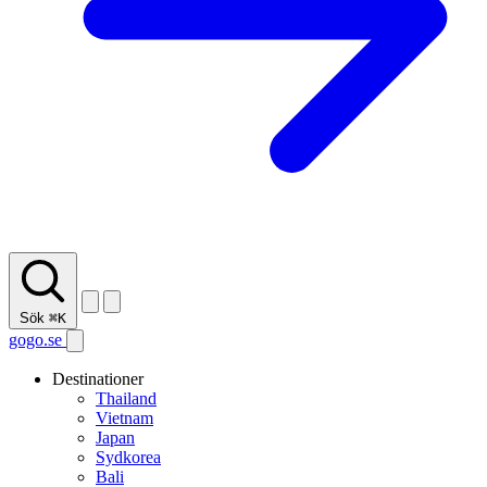
Sök
⌘K
gogo.se
Destinationer
Thailand
Vietnam
Japan
Sydkorea
Bali