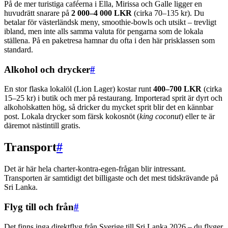
På de mer turistiga caféerna i Ella, Mirissa och Galle ligger en
huvudrätt snarare på
2 000–4 000 LKR
(cirka 70–135 kr). Du
betalar för västerländsk meny, smoothie-bowls och utsikt – trevligt
ibland, men inte alls samma valuta för pengarna som de lokala
ställena. På en paketresa hamnar du ofta i den här prisklassen som
standard.
Alkohol och drycker
#
En stor flaska lokalöl (Lion Lager) kostar runt
400–700 LKR
(cirka
15–25 kr) i butik och mer på restaurang. Importerad sprit är dyrt och
alkoholskatten hög, så dricker du mycket sprit blir det en kännbar
post. Lokala drycker som färsk kokosnöt (
king coconut
) eller te är
däremot nästintill gratis.
Transport
#
Det är här hela charter-kontra-egen-frågan blir intressant.
Transporten är samtidigt det billigaste och det mest tidskrävande på
Sri Lanka.
Flyg till och från
#
Det finns inga direktflyg från Sverige till Sri Lanka 2026 – du flyger