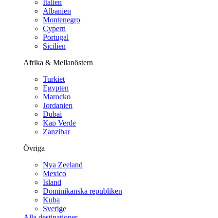
Italien
Albanien
Montenegro
Cypern
Portugal
Sicilien
Afrika & Mellanöstern
Turkiet
Egypten
Marocko
Jordanien
Dubai
Kap Verde
Zanzibar
Övriga
Nya Zeeland
Mexico
Island
Dominikanska republiken
Kuba
Sverige
Alla destinationer