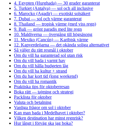
4. Egypten (Hurghada) — 30 grader garanterat
5. Turkiet (Antalya) — sol och all inclusive
6. Marocko (Agadir) — exotiskt solsäkert
7. Dubai — sol och värme garanterat
8. Thailand — tropisk värme (med viss regn)
9. Bali — grönt paradis med lite regn
10. Maldiverna — övergång till högsäsong
11. Mexiko (Cancún) — Karibisk värme
12. Kapverdeöarna — det okända soliga alternativet
Så väljer du rätt resmål i oktober
Om du vill ha garanterad sol utan risk
Om du vill bada i varmt hav
Om du vill hålla budgeten låg
Om du vill ha kultur + strand
Om du har kort tid (long weekend)
Om du vill ha romantik
Praktiska tips för oktoberresan
Boka rätt — tajming och strategi
Packlista för oktober
Valuta och betalning
Vanliga frågor om sol i oktober
Kan man bada i Medelhavet i oktober?
Vilken destination har minst regnrisk?
Hur långt i förväg ska jag boka?