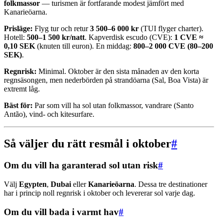
folkmassor
— turismen är fortfarande modest jämfört med
Kanarieöarna.
Prisläge:
Flyg tur och retur
3 500–6 000 kr
(TUI flyger charter).
Hotell:
500–1 500 kr/natt
. Kapverdisk escudo (CVE):
1 CVE ≈
0,10 SEK
(knuten till euron). En middag:
800–2 000 CVE (80–200
SEK)
.
Regnrisk:
Minimal. Oktober är den sista månaden av den korta
regnsäsongen, men nederbörden på strandöarna (Sal, Boa Vista) är
extremt låg.
Bäst för:
Par som vill ha sol utan folkmassor, vandrare (Santo
Antão), vind- och kitesurfare.
Så väljer du rätt resmål i oktober
#
Om du vill ha garanterad sol utan risk
#
Välj
Egypten
,
Dubai
eller
Kanarieöarna
. Dessa tre destinationer
har i princip noll regnrisk i oktober och levererar sol varje dag.
Om du vill bada i varmt hav
#