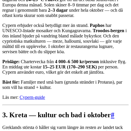
Europa denna månad. Solen skiner 8–9 timmar per dag och det
regnar i genomsnitt bara
2–3 dagar
under hela oktober — och då
oftast korta skurar som snabbt passerar.
Cypern erbjuder också betydligt mer än strand.
Paphos
har
UNESCO-listade mosaiker och Kungagravarna.
Troodos-bergen
i
öns inland bjuder på vandring bland målade bykyrkor. Och den
cypriotiska matkulturen — meze, halloumi, souvlaki — gör varje
måltid till en upplevelse. I oktober är restaurangerna lugnare,
servisen bättre och du slipper köa.
Prisläge:
Chartervecka från
4 000–6 500 kr/person
inklusive flyg.
En middag ute kostar
15–25 EUR (170–290 SEK)
per person.
Cypern använder euro, vilket gör det enkelt att jämföra.
Bäst för:
Familjer med små barn (grunda stränder i Protaras), par
som vill ha strand + kultur.
Läs mer:
Cypern-guide
3. Kreta — kultur och bad i oktober
#
Greklands största ö håller sig varm längre än resten av landet tack