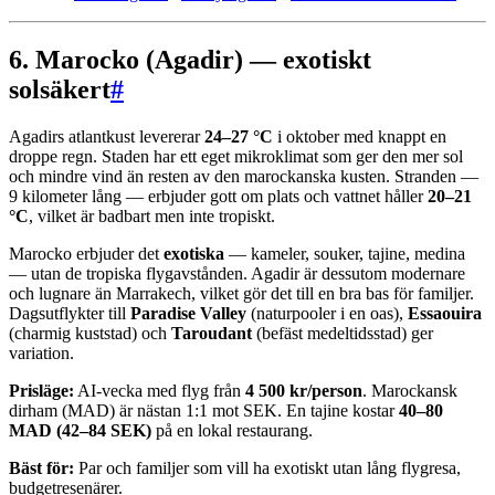
6. Marocko (Agadir) — exotiskt
solsäkert
#
Agadirs atlantkust levererar
24–27 °C
i oktober med knappt en
droppe regn. Staden har ett eget mikroklimat som ger den mer sol
och mindre vind än resten av den marockanska kusten. Stranden —
9 kilometer lång — erbjuder gott om plats och vattnet håller
20–21
°C
, vilket är badbart men inte tropiskt.
Marocko erbjuder det
exotiska
— kameler, souker, tajine, medina
— utan de tropiska flygavstånden. Agadir är dessutom modernare
och lugnare än Marrakech, vilket gör det till en bra bas för familjer.
Dagsutflykter till
Paradise Valley
(naturpooler i en oas),
Essaouira
(charmig kuststad) och
Taroudant
(befäst medeltidsstad) ger
variation.
Prisläge:
AI-vecka med flyg från
4 500 kr/person
. Marockansk
dirham (MAD) är nästan 1:1 mot SEK. En tajine kostar
40–80
MAD (42–84 SEK)
på en lokal restaurang.
Bäst för:
Par och familjer som vill ha exotiskt utan lång flygresa,
budgetresenärer.