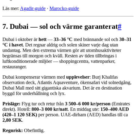
Läs mer:
Agadir-guide
·
Marocko-guide
7. Dubai — sol och värme garanterat
#
Dubai i oktober är
hett
—
33–36 °C
med brännande sol och
30–31
°C i havet
. Det regnar aldrig och solen skiner varje dag utan
undantag. Men den extrema värmen gör att utomhusaktiviteter
begränsas till morgon och kväll. Resten av tiden tillbringas i
luftkonditionerade miljöer — shoppingcentra, vattenparker,
restauranger.
Dubai kompenserar värmen med
upplevelser
: Burj Khalifas
observation deck, Atlantis Aquaventure, ökensafari vid solnedgång,
Dubai Mall med sitt gigantiska akvarium. Det är en destination
byggd för underhållning och lyx.
Prisläge:
Flyg tur och retur från
3 500–6 000 kr/person
(Emirates
direkt). Hotell:
800–3 000 kr/natt
. En middag ute:
150–400 AED
(420–1 120 SEK)
per person. UAE-dirham (AED) handlas till ca
2,80 SEK
.
Regnrisk:
Obefintlig.