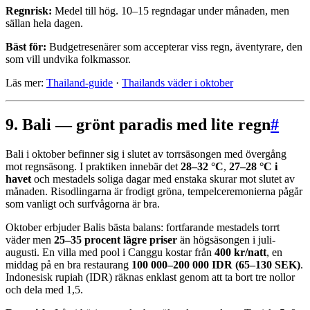
Regnrisk:
Medel till hög. 10–15 regndagar under månaden, men
sällan hela dagen.
Bäst för:
Budgetresenärer som accepterar viss regn, äventyrare, den
som vill undvika folkmassor.
Läs mer:
Thailand-guide
·
Thailands väder i oktober
9. Bali — grönt paradis med lite regn
#
Bali i oktober befinner sig i slutet av torrsäsongen med övergång
mot regnsäsong. I praktiken innebär det
28–32 °C
,
27–28 °C i
havet
och mestadels soliga dagar med enstaka skurar mot slutet av
månaden. Risodlingarna är frodigt gröna, tempelceremonierna pågår
som vanligt och surfvågorna är bra.
Oktober erbjuder Balis bästa balans: fortfarande mestadels torrt
väder men
25–35 procent lägre priser
än högsäsongen i juli-
augusti. En villa med pool i Canggu kostar från
400 kr/natt
, en
middag på en bra restaurang
100 000–200 000 IDR (65–130 SEK)
.
Indonesisk rupiah (IDR) räknas enklast genom att ta bort tre nollor
och dela med 1,5.