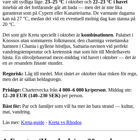
vare sitt sydliga läge.
23–25 °C
i oktober och
22–23 °C i havet
innebär att det fortfarande går att bada — men det är inte lika
garanterat som på Cypern eller Kanarieöarna. De varmaste dagarna
kan nå 27 °C, medan det vid en eventuell molnig dag kan stanna på
20 °C.
Det som gör Kreta speciellt i oktober är
kombinationen
. Palatset i
Knossos utan sommarens folkmassor, den charmiga venetianska
hamnen i Chania i gyllene höstljus, Samaria-ravinen vid perfekt
vandringstemperatur och kretensisk mat som hör till Medelhavets
bästa. En olivoljebaserad meze-middag vid havet i oktober — det är
en av resandets finaste stunder.
Regnrisk:
Låg till medel. Mot slutet av oktober ökar risken för regn,
men det är sällan heldagsregn.
Prisläge:
Chartervecka från
4 000–6 000 kr/person
. Middag ute:
12–20 EUR (140–230 SEK)
per person.
Bäst för:
Par och familjer som vill ha mer än bara strand — kultur,
mat, vandring.
Läs mer:
Kreta-guide
·
Kreta vs Rhodos