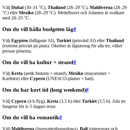
Välj
Dubai
(30–31 °C),
Thailand
(28–29 °C),
Maldiverna
(28–29
°C) eller
Mexiko
(28–29 °C). Medelhavet och Atlanten är svalkare
med 20–25 °C.
Om du vill hålla budgeten låg
#
Välj
Egypten
(billigaste AI),
Turkiet
(prisvärd AI) eller
Thailand
(extremt prisvärt på plats). Oktober är lågsäsong för alla tre, vilket
pressar priserna.
Om du vill ha kultur + strand
#
Välj
Kreta
(antik historia + strand),
Mexiko
(mayaruiner +
Karibien) eller
Cypern
(UNESCO-platser + bad).
Om du har kort tid (long weekend)
#
Välj
Cypern
(4 h flyg),
Kreta
(3,5 h) eller
Turkiet
(3,5 h). Alla tre
fungerar för 4–5 dagars resor.
Om du vill ha romantik
#
Välj
Maldiverna
(övervattenbungalows),
Bali
(risterrasser och