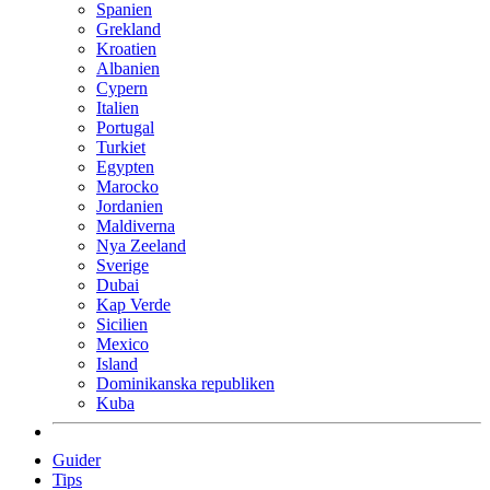
Spanien
Grekland
Kroatien
Albanien
Cypern
Italien
Portugal
Turkiet
Egypten
Marocko
Jordanien
Maldiverna
Nya Zeeland
Sverige
Dubai
Kap Verde
Sicilien
Mexico
Island
Dominikanska republiken
Kuba
Guider
Tips