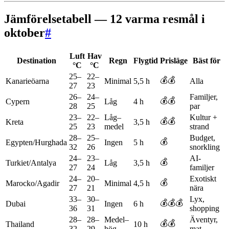
Jämförelsetabell — 12 varma resmål i
oktober
#
Luft
Hav
Destination
Regn
Flygtid
Prisläge
Bäst för
°C
°C
25–
22–
💰💰
Kanarieöarna
Minimal
5,5 h
Alla
27
23
26–
24–
Familjer,
💰💰
Cypern
Låg
4 h
28
25
par
23–
22–
Låg–
Kultur +
💰💰
Kreta
3,5 h
25
23
medel
strand
28–
25–
Budget,
💰
Egypten/Hurghada
Ingen
5 h
32
26
snorkling
24–
23–
AI-
💰
Turkiet/Antalya
Låg
3,5 h
27
24
familjer
24–
20–
Exotiskt
💰
Marocko/Agadir
Minimal
4,5 h
27
21
nära
33–
30–
Lyx,
💰💰💰
Dubai
Ingen
6 h
36
31
shopping
28–
28–
Medel–
Äventyr,
💰💰
Thailand
10 h
32
29
hög
mat