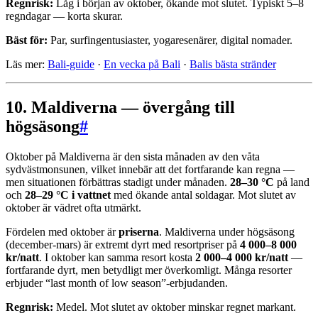
Regnrisk:
Låg i början av oktober, ökande mot slutet. Typiskt 5–8
regndagar — korta skurar.
Bäst för:
Par, surfingentusiaster, yogaresenärer, digital nomader.
Läs mer:
Bali-guide
·
En vecka på Bali
·
Balis bästa stränder
10. Maldiverna — övergång till
högsäsong
#
Oktober på Maldiverna är den sista månaden av den våta
sydvästmonsunen, vilket innebär att det fortfarande kan regna —
men situationen förbättras stadigt under månaden.
28–30 °C
på land
och
28–29 °C i vattnet
med ökande antal soldagar. Mot slutet av
oktober är vädret ofta utmärkt.
Fördelen med oktober är
priserna
. Maldiverna under högsäsong
(december-mars) är extremt dyrt med resortpriser på
4 000–8 000
kr/natt
. I oktober kan samma resort kosta
2 000–4 000 kr/natt
—
fortfarande dyrt, men betydligt mer överkomligt. Många resorter
erbjuder “last month of low season”-erbjudanden.
Regnrisk:
Medel. Mot slutet av oktober minskar regnet markant.