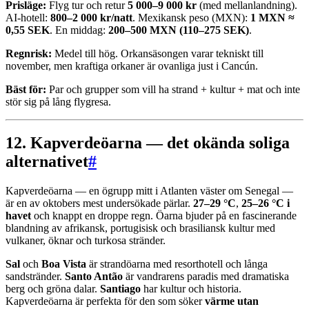
Prisläge:
Flyg tur och retur
5 000–9 000 kr
(med mellanlandning).
AI-hotell:
800–2 000 kr/natt
. Mexikansk peso (MXN):
1 MXN ≈
0,55 SEK
. En middag:
200–500 MXN (110–275 SEK)
.
Regnrisk:
Medel till hög. Orkansäsongen varar tekniskt till
november, men kraftiga orkaner är ovanliga just i Cancún.
Bäst för:
Par och grupper som vill ha strand + kultur + mat och inte
stör sig på lång flygresa.
12. Kapverdeöarna — det okända soliga
alternativet
#
Kapverdeöarna — en ögrupp mitt i Atlanten väster om Senegal —
är en av oktobers mest undersökade pärlar.
27–29 °C
,
25–26 °C i
havet
och knappt en droppe regn. Öarna bjuder på en fascinerande
blandning av afrikansk, portugisisk och brasiliansk kultur med
vulkaner, öknar och turkosa stränder.
Sal
och
Boa Vista
är strandöarna med resorthotell och långa
sandstränder.
Santo Antão
är vandrarens paradis med dramatiska
berg och gröna dalar.
Santiago
har kultur och historia.
Kapverdeöarna är perfekta för den som söker
värme utan