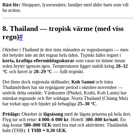
Bäst för:
Shoppare, lyxresenärer, familjer med äldre barn som vill
ha action.
8. Thailand — tropisk värme (med viss
regn)
#
Oktober i Thailand är den sista månaden av regnsäsongen — men
det betyder inte att det regnar hela tiden. Typiskt faller regnet i
korta, kraftiga eftermiddagsskurar
som varar en timme innan
solen bryter igenom igen. Temperaturen ligger stabilt kring
28–32
°C
och havet är
28–29 °C
— fullt tropiskt.
Det finns dock regionala skillnader.
Koh Samui
och östra
Thailandviken har sin regnigaste period i oktober-november —
undvik detta område. Västkusten (Phuket, Krabi, Koh Lanta) har
minskat regnande och fler soldagar. Norra Thailand (Chiang Mai)
har torkat upp och bjuder på behagliga
25–30 °C
.
Prisläge:
Oktober är
lågsäsong
med de lägsta priserna på hela året.
Flyg tur och retur:
4 000–6 000 kr
. Hotell:
300–800 kr/natt
. En
dag kostar
500–800 SEK
med bra mat och aktiviteter. Thailändsk
baht (THB):
1 THB ≈ 0,30 SEK
.