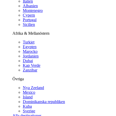
Italien
Albanien
Montenegro
Cypern
Portugal
Sicilien
Afrika & Mellanöstern
Turkiet
Egypten
Marocko
Jordanien
Dubai
Kap Verde
Zanzibar
Övriga
Nya Zeeland
Mexico
Island
Dominikanska republiken
Kuba
Sverige
Alla destinationer