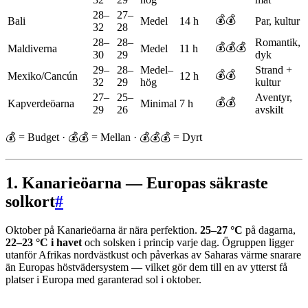
28–
27–
💰💰
Bali
Medel
14 h
Par, kultur
32
28
28–
28–
Romantik,
💰💰💰
Maldiverna
Medel
11 h
30
29
dyk
29–
28–
Medel–
Strand +
💰💰
Mexiko/Cancún
12 h
32
29
hög
kultur
27–
25–
Aventyr,
💰💰
Kapverdeöarna
Minimal
7 h
29
26
avskilt
💰 = Budget · 💰💰 = Mellan · 💰💰💰 = Dyrt
1. Kanarieöarna — Europas säkraste
solkort
#
Oktober på Kanarieöarna är nära perfektion.
25–27 °C
på dagarna,
22–23 °C i havet
och solsken i princip varje dag. Ögruppen ligger
utanför Afrikas nordvästkust och påverkas av Saharas värme snarare
än Europas höstvädersystem — vilket gör dem till en av ytterst få
platser i Europa med garanterad sol i oktober.