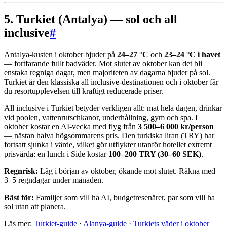
5. Turkiet (Antalya) — sol och all
inclusive
#
Antalya-kusten i oktober bjuder på
24–27 °C
och
23–24 °C i havet
— fortfarande fullt badväder. Mot slutet av oktober kan det bli
enstaka regniga dagar, men majoriteten av dagarna bjuder på sol.
Turkiet är den klassiska all inclusive-destinationen och i oktober får
du resortupplevelsen till kraftigt reducerade priser.
All inclusive i Turkiet betyder verkligen allt: mat hela dagen, drinkar
vid poolen, vattenrutschkanor, underhållning, gym och spa. I
oktober kostar en AI-vecka med flyg från
3 500–6 000 kr/person
— nästan halva högsommarens pris. Den turkiska liran (TRY) har
fortsatt sjunka i värde, vilket gör utflykter utanför hotellet extremt
prisvärda: en lunch i Side kostar
100–200 TRY (30–60 SEK)
.
Regnrisk:
Låg i början av oktober, ökande mot slutet. Räkna med
3–5 regndagar under månaden.
Bäst för:
Familjer som vill ha AI, budgetresenärer, par som vill ha
sol utan att planera.
Läs mer:
Turkiet-guide
·
Alanya-guide
·
Turkiets väder i oktober