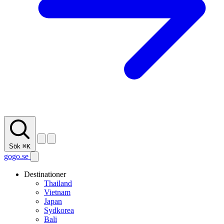
Sök
⌘K
gogo.se
Destinationer
Thailand
Vietnam
Japan
Sydkorea
Bali