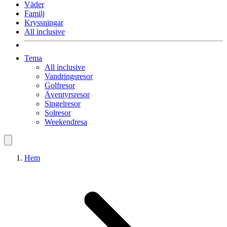
Väder
Familj
Kryssningar
All inclusive
Tema
All inclusive
Vandringsresor
Golfresor
Äventyrsresor
Singelresor
Solresor
Weekendresa
Hem