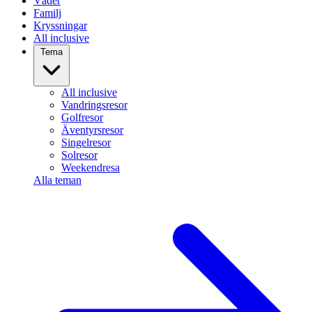
Väder
Familj
Kryssningar
All inclusive
Tema
All inclusive
Vandringsresor
Golfresor
Äventyrsresor
Singelresor
Solresor
Weekendresa
Alla teman