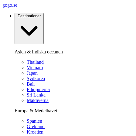
gogo.se
Destinationer
Asien & Indiska oceanen
Thailand
Vietnam
Japan
Sydkorea
Bali
Filippinerna
Sri Lanka
Maldiverna
Europa & Medelhavet
Spanien
Grekland
Kroatien