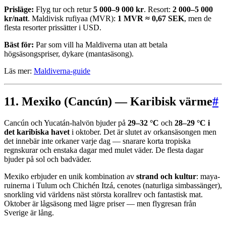
Prisläge:
Flyg tur och retur
5 000–9 000 kr
. Resort:
2 000–5 000
kr/natt
. Maldivisk rufiyaa (MVR):
1 MVR ≈ 0,67 SEK
, men de
flesta resorter prissätter i USD.
Bäst för:
Par som vill ha Maldiverna utan att betala
högsäsongspriser, dykare (mantasäsong).
Läs mer:
Maldiverna-guide
11. Mexiko (Cancún) — Karibisk värme
#
Cancún och Yucatán-halvön bjuder på
29–32 °C
och
28–29 °C i
det karibiska havet
i oktober. Det är slutet av orkansäsongen men
det innebär inte orkaner varje dag — snarare korta tropiska
regnskurar och enstaka dagar med mulet väder. De flesta dagar
bjuder på sol och badväder.
Mexiko erbjuder en unik kombination av
strand och kultur
: maya-
ruinerna i Tulum och Chichén Itzá, cenotes (naturliga simbassänger),
snorkling vid världens näst största korallrev och fantastisk mat.
Oktober är lågsäsong med lägre priser — men flygresan från
Sverige är lång.