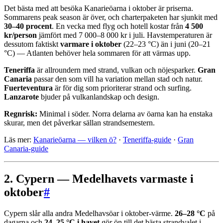
Det bästa med att besöka Kanarieöarna i oktober är priserna.
Sommarens peak season är över, och charterpaketen har sjunkit med
30–40 procent
. En vecka med flyg och hotell kostar från
4 500
kr/person
jämfört med 7 000–8 000 kr i juli. Havstemperaturen är
dessutom faktiskt
varmare i oktober
(22–23 °C) än i juni (20–21
°C) — Atlanten behöver hela sommaren för att värmas upp.
Teneriffa
är allroundern med strand, vulkan och nöjesparker.
Gran
Canaria
passar den som vill ha variation mellan stad och natur.
Fuerteventura
är för dig som prioriterar strand och surfing.
Lanzarote
bjuder på vulkanlandskap och design.
Regnrisk:
Minimal i söder. Norra delarna av öarna kan ha enstaka
skurar, men det påverkar sällan strandsemestern.
Läs mer:
Kanarieöarna — vilken ö?
·
Teneriffa-guide
·
Gran
Canaria-guide
2. Cypern — Medelhavets varmaste i
oktober
#
Cypern slår alla andra Medelhavsöar i oktober-värme.
26–28 °C
på
dagarna och
24–25 °C i havet
gör ön till det bästa strandvalet i