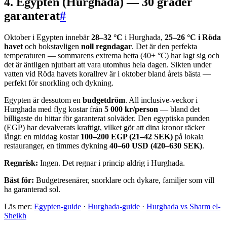
4. Egypten (Hurghada) — 30 grader
garanterat
#
Oktober i Egypten innebär
28–32 °C
i Hurghada,
25–26 °C i Röda
havet
och bokstavligen
noll regndagar
. Det är den perfekta
temperaturen — sommarens extrema hetta (40+ °C) har lagt sig och
det är äntligen njutbart att vara utomhus hela dagen. Sikten under
vatten vid Röda havets korallrev är i oktober bland årets bästa —
perfekt för snorkling och dykning.
Egypten är dessutom en
budgetdröm
. All inclusive-veckor i
Hurghada med flyg kostar från
5 000 kr/person
— bland det
billigaste du hittar för garanterat solväder. Den egyptiska punden
(EGP) har devalverats kraftigt, vilket gör att dina kronor räcker
långt: en middag kostar
100–200 EGP (21–42 SEK)
på lokala
restauranger, en timmes dykning
40–60 USD (420–630 SEK)
.
Regnrisk:
Ingen. Det regnar i princip aldrig i Hurghada.
Bäst för:
Budgetresenärer, snorklare och dykare, familjer som vill
ha garanterad sol.
Läs mer:
Egypten-guide
·
Hurghada-guide
·
Hurghada vs Sharm el-
Sheikh