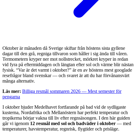
Oktober är månaden då Sverige skiftar från höstens sista gyllene
dagar till den grå, regniga tillvaron som håller i sig ända till våren.
Termometern kryper ner mot nollstrecket, mörkret kryper in redan
vid fyra på eftermiddagen och längtan efter sol och värme blir nästan
fysisk. “Var är det varmt i oktober?” är en av höstens mest googlade
resefrågor bland svenskar — och svaret är att du har förvånansvärt
många alternativ.
Läs mer:
Billiga resmål sommaren 2026 — Mest semester för
pengarna
I oktober bjuder Medelhavet fortfarande på bad vid de sydligaste
kusterna, Nordafrika och Mellanöstern har perfekt temperatur och
tropikerna börjar vakna till liv efter regnsäsongen. I den här guiden
går vi igenom
12 resmål med sol och badväder i oktober
— med
temperaturer, havstemperatur, regnrisk, flygtider och prisläge.