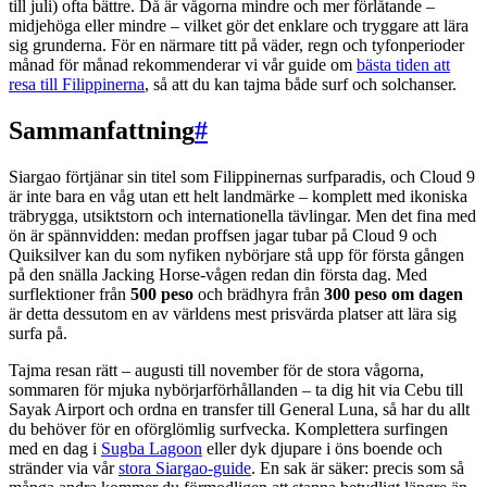
till juli) ofta bättre. Då är vågorna mindre och mer förlåtande –
midjehöga eller mindre – vilket gör det enklare och tryggare att lära
sig grunderna. För en närmare titt på väder, regn och tyfonperioder
månad för månad rekommenderar vi vår guide om
bästa tiden att
resa till Filippinerna
, så att du kan tajma både surf och solchanser.
Sammanfattning
#
Siargao förtjänar sin titel som Filippinernas surfparadis, och Cloud 9
är inte bara en våg utan ett helt landmärke – komplett med ikoniska
träbrygga, utsiktstorn och internationella tävlingar. Men det fina med
ön är spännvidden: medan proffsen jagar tubar på Cloud 9 och
Quiksilver kan du som nyfiken nybörjare stå upp för första gången
på den snälla Jacking Horse-vågen redan din första dag. Med
surflektioner från
500 peso
och brädhyra från
300 peso om dagen
är detta dessutom en av världens mest prisvärda platser att lära sig
surfa på.
Tajma resan rätt – augusti till november för de stora vågorna,
sommaren för mjuka nybörjarförhållanden – ta dig hit via Cebu till
Sayak Airport och ordna en transfer till General Luna, så har du allt
du behöver för en oförglömlig surfvecka. Komplettera surfingen
med en dag i
Sugba Lagoon
eller dyk djupare i öns boende och
stränder via vår
stora Siargao-guide
. En sak är säker: precis som så