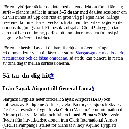
För en nybörjare räcker det inte med en enda lektion för att lära sig
surfa – planera istället in
minst 3–5 dagar
med dagliga sessioner om
du vill kunna stå upp och rida en grön våg på egen hand. Många
resenärer kommer för en vecka och stannar i tre, vilket säger en del
om öns dragningskraft. Ett besök vid själva Cloud 9-bryggan tar
däremot bara en timme, perfekt att kombinera med en frukost på
något av kaféerna i närheten.
För en helhetsbild av allt ön har att erbjuda utöver surfingen
rekommenderar vi att du läser vår större
Siargao-guide med boende,
restauranger och de bästa områdena
, så att du kan planera in resten
av dina dagar mellan surfsessionerna.
Så tar du dig hit
#
Från Sayak Airport till General Luna
#
Siargaos flygplats heter officiellt
Sayak Airport (IAO)
och
trafikeras av Philippine Airlines, Cebu Pacific, Cebgo och Skyjet.
De flesta resenärer flyger in via
Cebu
(Mactan-Cebu International
Airport) eller via Manila, och från och med
29 mars 2026
avgår
flygen från huvudstadsregionen från Clark International Airport
(CRK) i Pampanga istället för Manilas Ninoy Aquino-flygplats –