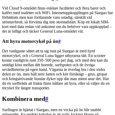
Vid Cloud 9-området finns enklare faciliteter och flera barer och
kaféer med toaletter och WiFi. Internetuppkopplingen på Siargao har
förbättrats men kan fortfarande vara ostadig, särskilt vid
strömavbrott, så förvänta dig inte storstadsfart. Köp ett lokalt SIM-
kort med data redan vid ankomst om du behöver vara uppkopplad –
det är billigt och täcker General Luna-området väl.
Att hyra motorcykel på ön
#
Det vanligaste sättet att ta sig runt på Siargao är med hyrd
motorcykel, och i General Luna ligger uthyrarna tätt. En scooter
kostar vanligtvis runt 350–500 peso per dag, och med den kan du
smidigt köra mellan ditt boende, surfspoten och de övriga
sevärdheterna på egen hand. Vägarna är överlag bra i den södra
delen av ön, men håll nere farten och kör försiktigt – grus, gropar
och kringströvande hundar dyker upp där man minst anar det. Har
du en surfbräda att frakta finns hållare att hyra, eller så väljer du en
tricykel för längre transporter.
Kombinera med
#
Surfingen är hjärtat i Siargao, men en vecka på ön blir snabbt
mångsidig. En perfekt halvdag är att surfa Jacking Horse på