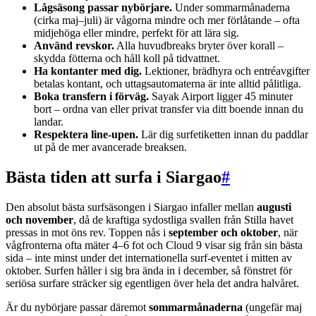
Lågsäsong passar nybörjare.
Under sommarmånaderna
(cirka maj–juli) är vågorna mindre och mer förlåtande – ofta
midjehöga eller mindre, perfekt för att lära sig.
Använd revskor.
Alla huvudbreaks bryter över korall –
skydda fötterna och håll koll på tidvattnet.
Ha kontanter med dig.
Lektioner, brädhyra och entréavgifter
betalas kontant, och uttagsautomaterna är inte alltid pålitliga.
Boka transfern i förväg.
Sayak Airport ligger 45 minuter
bort – ordna van eller privat transfer via ditt boende innan du
landar.
Respektera line-upen.
Lär dig surfetiketten innan du paddlar
ut på de mer avancerade breaksen.
Bästa tiden att surfa i Siargao
#
Den absolut bästa surfsäsongen i Siargao infaller mellan
augusti
och november
, då de kraftiga sydostliga svallen från Stilla havet
pressas in mot öns rev. Toppen nås i
september och oktober
, när
vågfronterna ofta mäter 4–6 fot och Cloud 9 visar sig från sin bästa
sida – inte minst under det internationella surf-eventet i mitten av
oktober. Surfen håller i sig bra ända in i december, så fönstret för
seriösa surfare sträcker sig egentligen över hela det andra halvåret.
Är du nybörjare passar däremot
sommarmånaderna
(ungefär maj