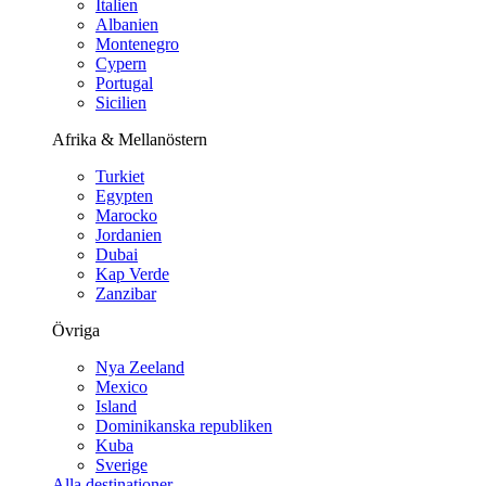
Italien
Albanien
Montenegro
Cypern
Portugal
Sicilien
Afrika & Mellanöstern
Turkiet
Egypten
Marocko
Jordanien
Dubai
Kap Verde
Zanzibar
Övriga
Nya Zeeland
Mexico
Island
Dominikanska republiken
Kuba
Sverige
Alla destinationer