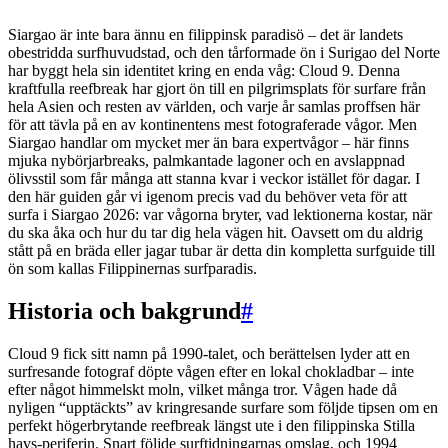
Siargao är inte bara ännu en filippinsk paradisö – det är landets
obestridda surfhuvudstad, och den tårformade ön i Surigao del Norte
har byggt hela sin identitet kring en enda våg: Cloud 9. Denna
kraftfulla reefbreak har gjort ön till en pilgrimsplats för surfare från
hela Asien och resten av världen, och varje år samlas proffsen här
för att tävla på en av kontinentens mest fotograferade vågor. Men
Siargao handlar om mycket mer än bara expertvågor – här finns
mjuka nybörjarbreaks, palmkantade lagoner och en avslappnad
ölivsstil som får många att stanna kvar i veckor istället för dagar. I
den här guiden går vi igenom precis vad du behöver veta för att
surfa i Siargao 2026: var vågorna bryter, vad lektionerna kostar, när
du ska åka och hur du tar dig hela vägen hit. Oavsett om du aldrig
stått på en bräda eller jagar tubar är detta din kompletta surfguide till
ön som kallas Filippinernas surfparadis.
Historia och bakgrund
#
Cloud 9 fick sitt namn på 1990-talet, och berättelsen lyder att en
surfresande fotograf döpte vågen efter en lokal chokladbar – inte
efter något himmelskt moln, vilket många tror. Vågen hade då
nyligen “upptäckts” av kringresande surfare som följde tipsen om en
perfekt högerbrytande reefbreak längst ute i den filippinska Stilla
havs-periferin. Snart följde surftidningarnas omslag, och 1994