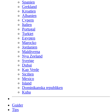
Spanien
Grekland
Kroatien
Albanien
Cypern
Italien
Portugal
Turkiet
Egypten
Marocko
Jordanien
Maldiverna
Nya Zeeland
Sverige
Dubai
Kap Verde
Sicilien
Mexico
Island
Dominikanska republiken
Kuba
Guider
Tips