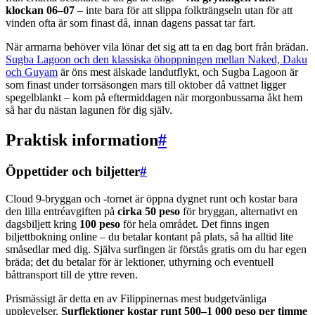
klockan 06–07
– inte bara för att slippa folkträngseln utan för att
vinden ofta är som finast då, innan dagens passat tar fart.
När armarna behöver vila lönar det sig att ta en dag bort från brädan.
Sugba Lagoon och den klassiska öhoppningen mellan Naked, Daku
och Guyam
är öns mest älskade landutflykt, och Sugba Lagoon är
som finast under torrsäsongen mars till oktober då vattnet ligger
spegelblankt – kom på eftermiddagen när morgonbussarna åkt hem
så har du nästan lagunen för dig själv.
Praktisk information
#
Öppettider och biljetter
#
Cloud 9-bryggan och -tornet är öppna dygnet runt och kostar bara
den lilla entréavgiften på
cirka 50 peso
för bryggan, alternativt en
dagsbiljett kring
100 peso
för hela området. Det finns ingen
biljettbokning online – du betalar kontant på plats, så ha alltid lite
småsedlar med dig. Själva surfingen är förstås gratis om du har egen
bräda; det du betalar för är lektioner, uthyrning och eventuell
båttransport till de yttre reven.
Prismässigt är detta en av Filippinernas mest budgetvänliga
upplevelser.
Surflektioner kostar runt 500–1 000 peso per timme