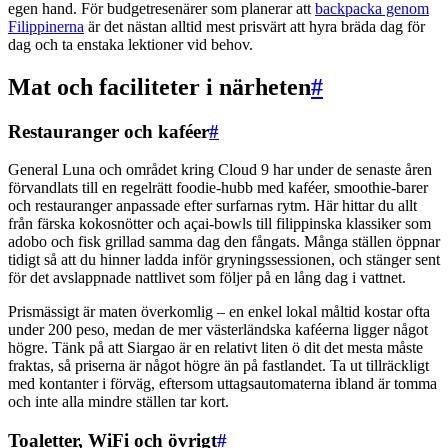
egen hand. För budgetresenärer som planerar att
backpacka genom
Filippinerna
är det nästan alltid mest prisvärt att hyra bräda dag för
dag och ta enstaka lektioner vid behov.
Mat och faciliteter i närheten
#
Restauranger och kaféer
#
General Luna och området kring Cloud 9 har under de senaste åren
förvandlats till en regelrätt foodie-hubb med kaféer, smoothie-barer
och restauranger anpassade efter surfarnas rytm. Här hittar du allt
från färska kokosnötter och açai-bowls till filippinska klassiker som
adobo och fisk grillad samma dag den fångats. Många ställen öppnar
tidigt så att du hinner ladda inför gryningssessionen, och stänger sent
för det avslappnade nattlivet som följer på en lång dag i vattnet.
Prismässigt är maten överkomlig – en enkel lokal måltid kostar ofta
under 200 peso, medan de mer västerländska kaféerna ligger något
högre. Tänk på att Siargao är en relativt liten ö dit det mesta måste
fraktas, så priserna är något högre än på fastlandet. Ta ut tillräckligt
med kontanter i förväg, eftersom uttagsautomaterna ibland är tomma
och inte alla mindre ställen tar kort.
Toaletter, WiFi och övrigt
#