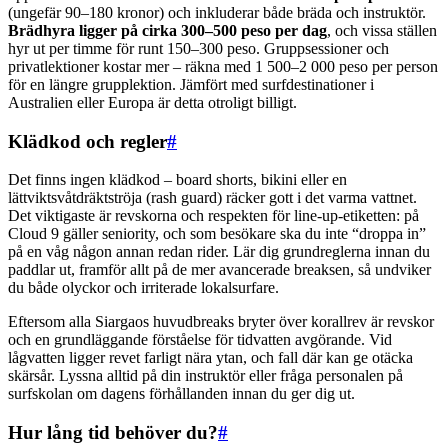
(ungefär 90–180 kronor) och inkluderar både bräda och instruktör.
Brädhyra ligger på cirka 300–500 peso per dag
, och vissa ställen
hyr ut per timme för runt 150–300 peso. Gruppsessioner och
privatlektioner kostar mer – räkna med 1 500–2 000 peso per person
för en längre grupplektion. Jämfört med surfdestinationer i
Australien eller Europa är detta otroligt billigt.
Klädkod och regler
#
Det finns ingen klädkod – board shorts, bikini eller en
lättviktsvåtdräktströja (rash guard) räcker gott i det varma vattnet.
Det viktigaste är revskorna och respekten för line-up-etiketten: på
Cloud 9 gäller seniority, och som besökare ska du inte “droppa in”
på en våg någon annan redan rider. Lär dig grundreglerna innan du
paddlar ut, framför allt på de mer avancerade breaksen, så undviker
du både olyckor och irriterade lokalsurfare.
Eftersom alla Siargaos huvudbreaks bryter över korallrev är revskor
och en grundläggande förståelse för tidvatten avgörande. Vid
lågvatten ligger revet farligt nära ytan, och fall där kan ge otäcka
skärsår. Lyssna alltid på din instruktör eller fråga personalen på
surfskolan om dagens förhållanden innan du ger dig ut.
Hur lång tid behöver du?
#