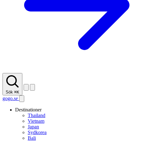
Sök
⌘K
gogo.se
Destinationer
Thailand
Vietnam
Japan
Sydkorea
Bali