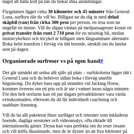
något att hålla koll på när du bokar dina anslutningar.
Flygplatsen ligger cirka
30 kilometer och 45 minuter
från General
Luna, surfbyn där du vill bo. Billigast tar du dig in med
delad
skåpbil (van) från cirka 300 peso
per person, en resa som tar
ungefär en timme. Vill du slippa väntan på medpassagerare kostar en
privat transfer från runt 2 710 peso
för en niositsig bil, medan
motorcykeltaxi och tricykel är billigare men långsammare alternativ.
Boka helst transfern i förväg via ditt boende, särskilt om du landar
sent på dagen.
Organiserade surfresor vs på egen hand
#
Det går utmärkt att ordna allt själv på plats – surfskolorna ligger tätt i
General Luna och du behöver sällan boka i förväg utanför
högsäsong. Du dyker bara upp på stranden vid Jacking Horse,
kommer överens om ett pris och är ute i vattnet inom några minuter.
För den helt oerfarne kan ett par dagars privatlektioner vara värda
extrakostnaden, eftersom du då får individuell coachning och
snabbare framsteg.
Vill du ha allt paketerat finns surfläger och retreater som inkluderar
boende, dagliga sessioner och videoanalys, ofta riktade till
internationella gäster. Dessa kan vara perfekta om du reser ensam
och vill träffa likasinnade, men de är dyrare än att fixa lektioner på