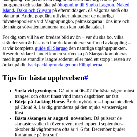
morgonen och sedan åka på
öhoppning till Sugba Lagoon, Naked
Island, Daku och Guyam
på eftermiddagen, då vågorna ändå ofta
planar ut. Andra populära utflykter inkluderar de naturliga
tidvattenpoolerna vid Magpupungko, palmskogarna i öns inre och
de många sötvattenlagunerna man kan paddla kajak i.
För dig som vill ha en bredare bild av ön – var du ska bo, vilka
stränder som är bäst och hur du kombinerar surf med avkoppling –
är vår kompletta
guide till Siargao
den naturliga utgångspunkten.
Reser du vidare i landet kan en surfvecka på Siargao kombineras
med lugnare strandliv längre söderut, eller med ett stopp i resten av
öriket på din
backpackingrunda genom Filippinerna
.
Tips för bästa upplevelsen
#
Surfa vid gryningen.
Gå ut runt 06–07 för bästa vågor, minst
trängsel och oftast finast vind innan dagsbrisen tar fart.
Börja på Jacking Horse.
Är du nybörjare – hoppa inte direkt
på Cloud 9. Lär dig grunderna på den mjuka vänstervågen
först.
Bästa säsongen är augusti–november.
Då pulserar de
starkaste svallen in över reven, med toppen i september–
oktober då vågfronterna ofta är 4–6 fot. December bjuder
fortfarande på bra surf.