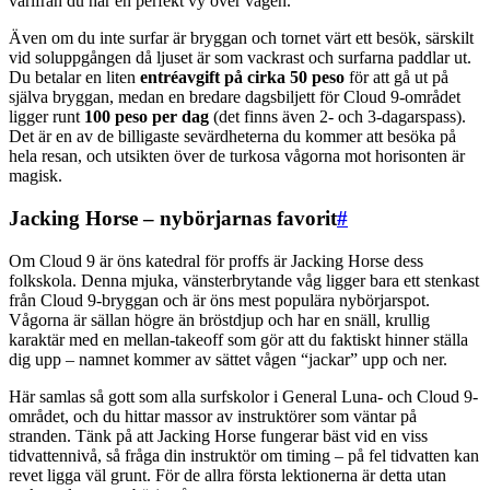
varifrån du har en perfekt vy över vågen.
Även om du inte surfar är bryggan och tornet värt ett besök, särskilt
vid soluppgången då ljuset är som vackrast och surfarna paddlar ut.
Du betalar en liten
entréavgift på cirka 50 peso
för att gå ut på
själva bryggan, medan en bredare dagsbiljett för Cloud 9-området
ligger runt
100 peso per dag
(det finns även 2- och 3-dagarspass).
Det är en av de billigaste sevärdheterna du kommer att besöka på
hela resan, och utsikten över de turkosa vågorna mot horisonten är
magisk.
Jacking Horse – nybörjarnas favorit
#
Om Cloud 9 är öns katedral för proffs är Jacking Horse dess
folkskola. Denna mjuka, vänsterbrytande våg ligger bara ett stenkast
från Cloud 9-bryggan och är öns mest populära nybörjarspot.
Vågorna är sällan högre än bröstdjup och har en snäll, krullig
karaktär med en mellan-takeoff som gör att du faktiskt hinner ställa
dig upp – namnet kommer av sättet vågen “jackar” upp och ner.
Här samlas så gott som alla surfskolor i General Luna- och Cloud 9-
området, och du hittar massor av instruktörer som väntar på
stranden. Tänk på att Jacking Horse fungerar bäst vid en viss
tidvattennivå, så fråga din instruktör om timing – på fel tidvatten kan
revet ligga väl grunt. För de allra första lektionerna är detta utan