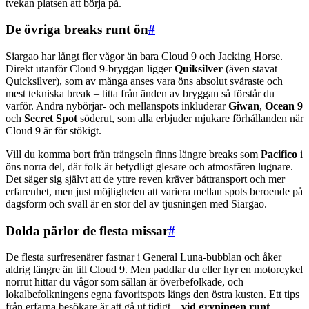
tvekan platsen att börja på.
De övriga breaks runt ön
#
Siargao har långt fler vågor än bara Cloud 9 och Jacking Horse.
Direkt utanför Cloud 9-bryggan ligger
Quiksilver
(även stavat
Quicksilver), som av många anses vara öns absolut svåraste och
mest tekniska break – titta från änden av bryggan så förstår du
varför. Andra nybörjar- och mellanspots inkluderar
Giwan
,
Ocean 9
och
Secret Spot
söderut, som alla erbjuder mjukare förhållanden när
Cloud 9 är för stökigt.
Vill du komma bort från trängseln finns längre breaks som
Pacifico
i
öns norra del, där folk är betydligt glesare och atmosfären lugnare.
Det säger sig självt att de yttre reven kräver båttransport och mer
erfarenhet, men just möjligheten att variera mellan spots beroende på
dagsform och svall är en stor del av tjusningen med Siargao.
Dolda pärlor de flesta missar
#
De flesta surfresenärer fastnar i General Luna-bubblan och åker
aldrig längre än till Cloud 9. Men paddlar du eller hyr en motorcykel
norrut hittar du vågor som sällan är överbefolkade, och
lokalbefolkningens egna favoritspots längs den östra kusten. Ett tips
från erfarna besökare är att gå ut tidigt –
vid gryningen runt