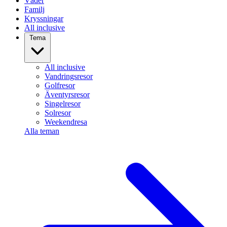
Väder
Familj
Kryssningar
All inclusive
Tema
All inclusive
Vandringsresor
Golfresor
Äventyrsresor
Singelresor
Solresor
Weekendresa
Alla teman