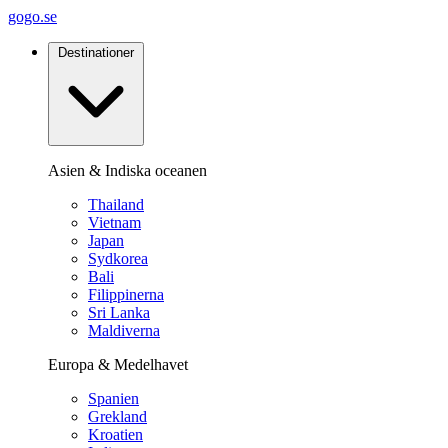
gogo.se
Destinationer
Asien & Indiska oceanen
Thailand
Vietnam
Japan
Sydkorea
Bali
Filippinerna
Sri Lanka
Maldiverna
Europa & Medelhavet
Spanien
Grekland
Kroatien