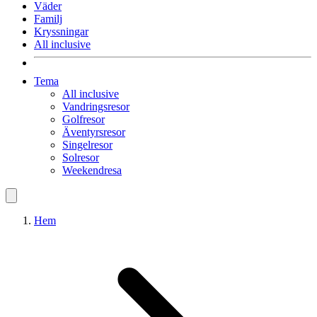
Väder
Familj
Kryssningar
All inclusive
Tema
All inclusive
Vandringsresor
Golfresor
Äventyrsresor
Singelresor
Solresor
Weekendresa
Hem