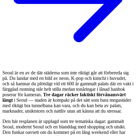
Seoul är en av de där städerna som inte riktigt går att förbereda sig
på. Du landar med en bild av neon, K-pop och kimchi i huvudet,
och så hamnar du plötsligt vid ett 600 år gammalt palats där en vakt i
färgglad rustning står helt stilla medan tonåringar i lånad hanbok
poserar för kameran.
Tre dagar räcker faktiskt förvånansvärt
långt
i Seoul — staden är kompakt på det sätt som bara megastäder
med riktigt bra tunnelbana kan vara, och du kan beta av palats,
marknader, utsiktstorn och nattliv utan att känna att du stressar.
Den här resplanen är upplagd som tre tematiska dagar: gammalt
Seoul, modernt Seoul och en blanddag med shopping och utsikt.
Den funkar oavsett om du kommer på en lång weekend eller har