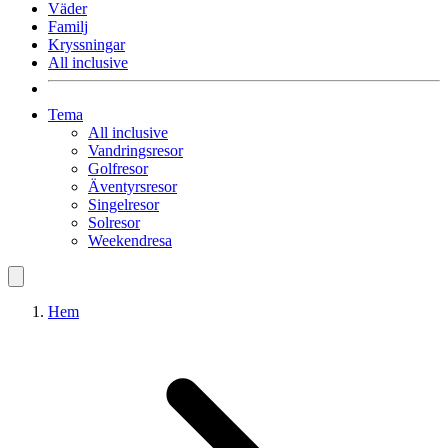
Väder
Familj
Kryssningar
All inclusive
Tema
All inclusive
Vandringsresor
Golfresor
Äventyrsresor
Singelresor
Solresor
Weekendresa
Hem