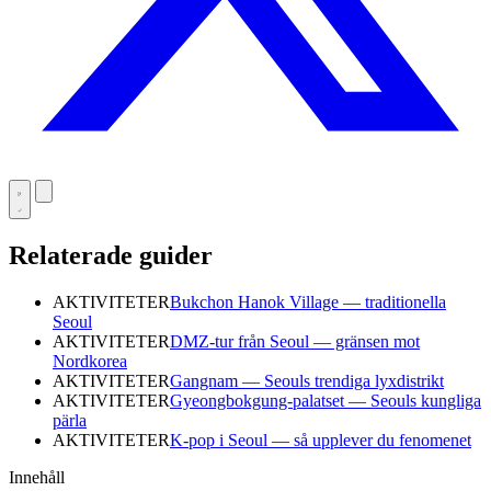
Relaterade guider
AKTIVITETER
Bukchon Hanok Village — traditionella
Seoul
AKTIVITETER
DMZ-tur från Seoul — gränsen mot
Nordkorea
AKTIVITETER
Gangnam — Seouls trendiga lyxdistrikt
AKTIVITETER
Gyeongbokgung-palatset — Seouls kungliga
pärla
AKTIVITETER
K-pop i Seoul — så upplever du fenomenet
Innehåll