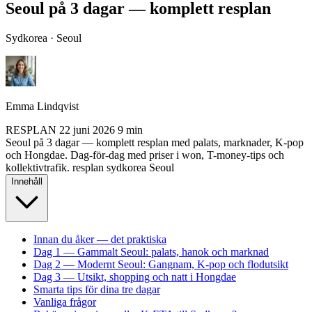
Seoul på 3 dagar — komplett resplan
Sydkorea · Seoul
Emma Lindqvist
RESPLAN
22 juni 2026
9 min
Seoul på 3 dagar — komplett resplan med palats, marknader, K-pop
och Hongdae. Dag-för-dag med priser i won, T-money-tips och
kollektivtrafik.
resplan
sydkorea
Seoul
Innehåll
Innan du åker — det praktiska
Dag 1 — Gammalt Seoul: palats, hanok och marknad
Dag 2 — Modernt Seoul: Gangnam, K-pop och flodutsikt
Dag 3 — Utsikt, shopping och natt i Hongdae
Smarta tips för dina tre dagar
Vanliga frågor