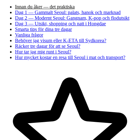
Innan du åker — det praktiska
Dag 1 — Gammalt Seoul: palats, hanok och marknad
Dag 2 — Modernt Seoul: Gangnam, K-pop och flodutsikt
Dag 3 — Utsikt, shopping och natt i Hongdae
Smarta tips för dina tre dagar
Vanliga frågor
Behöver jag visum eller K-ETA till Sydkorea?
Räcker tre dagar för att se Seoul?
Hur tar jag mig runt i Seoul?
Hur mycket kostar en resa till Seoul i mat och transport?