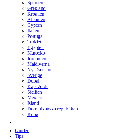
Spanien
Grekland
Kroatien
Albanien
Cypern
Italien
Portugal
Turkiet
Egypten
Marocko
Jordanien
Maldiverna
Nya Zeeland
Sverige
Dubai
Kap Verde
Sicilien
Mexico
Island
Dominikanska republiken
Kuba
Guider
Tips