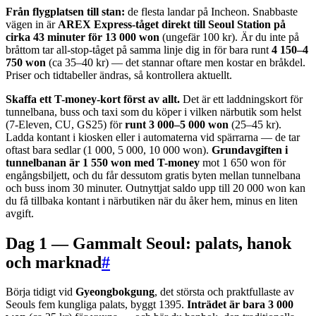
Från flygplatsen till stan:
de flesta landar på Incheon. Snabbaste
vägen in är
AREX Express-tåget direkt till Seoul Station på
cirka 43 minuter för 13 000 won
(ungefär 100 kr). Är du inte på
bråttom tar all-stop-tåget på samma linje dig in för bara runt
4 150–4
750 won
(ca 35–40 kr) — det stannar oftare men kostar en bråkdel.
Priser och tidtabeller ändras, så kontrollera aktuellt.
Skaffa ett T-money-kort först av allt.
Det är ett laddningskort för
tunnelbana, buss och taxi som du köper i vilken närbutik som helst
(7-Eleven, CU, GS25) för
runt 3 000–5 000 won
(25–45 kr).
Ladda kontant i kiosken eller i automaterna vid spärrarna — de tar
oftast bara sedlar (1 000, 5 000, 10 000 won).
Grundavgiften i
tunnelbanan är 1 550 won med T-money
mot 1 650 won för
engångsbiljett, och du får dessutom gratis byten mellan tunnelbana
och buss inom 30 minuter. Outnyttjat saldo upp till 20 000 won kan
du få tillbaka kontant i närbutiken när du åker hem, minus en liten
avgift.
Dag 1 — Gammalt Seoul: palats, hanok
och marknad
#
Börja tidigt vid
Gyeongbokgung
, det största och praktfullaste av
Seouls fem kungliga palats, byggt 1395.
Inträdet är bara 3 000