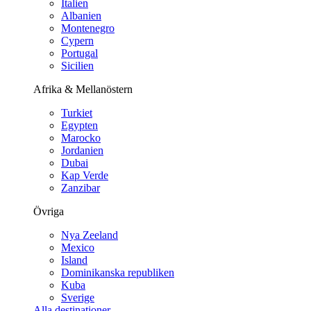
Italien
Albanien
Montenegro
Cypern
Portugal
Sicilien
Afrika & Mellanöstern
Turkiet
Egypten
Marocko
Jordanien
Dubai
Kap Verde
Zanzibar
Övriga
Nya Zeeland
Mexico
Island
Dominikanska republiken
Kuba
Sverige
Alla destinationer