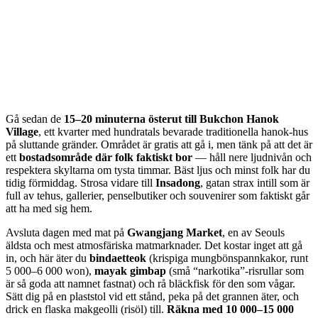
Gå sedan de
15–20 minuterna österut till Bukchon Hanok
Village
, ett kvarter med hundratals bevarade traditionella hanok-hus
på sluttande gränder. Området är gratis att gå i, men tänk på att det är
ett
bostadsområde där folk faktiskt bor
— håll nere ljudnivån och
respektera skyltarna om tysta timmar. Bäst ljus och minst folk har du
tidig förmiddag. Strosa vidare till
Insadong
, gatan strax intill som är
full av tehus, gallerier, penselbutiker och souvenirer som faktiskt går
att ha med sig hem.
Avsluta dagen med mat på
Gwangjang Market
, en av Seouls
äldsta och mest atmosfäriska matmarknader. Det kostar inget att gå
in, och här äter du
bindaetteok
(krispiga mungbönspannkakor, runt
5 000–6 000 won),
mayak gimbap
(små “narkotika”-risrullar som
är så goda att namnet fastnat) och rå bläckfisk för den som vågar.
Sätt dig på en plaststol vid ett stånd, peka på det grannen äter, och
drick en flaska makgeolli (risöl) till.
Räkna med 10 000–15 000