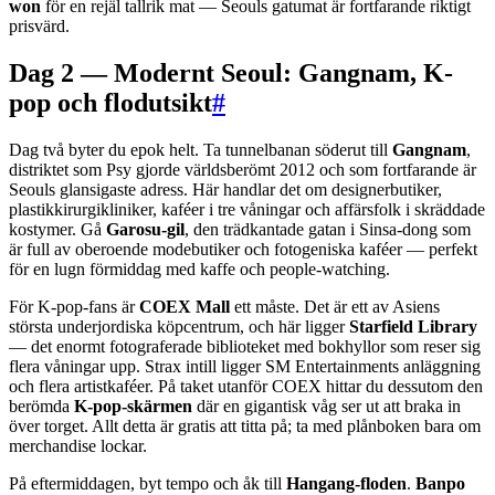
won
för en rejäl tallrik mat — Seouls gatumat är fortfarande riktigt
prisvärd.
Dag 2 — Modernt Seoul: Gangnam, K-
pop och flodutsikt
#
Dag två byter du epok helt. Ta tunnelbanan söderut till
Gangnam
,
distriktet som Psy gjorde världsberömt 2012 och som fortfarande är
Seouls glansigaste adress. Här handlar det om designerbutiker,
plastikkirurgikliniker, kaféer i tre våningar och affärsfolk i skräddade
kostymer. Gå
Garosu-gil
, den trädkantade gatan i Sinsa-dong som
är full av oberoende modebutiker och fotogeniska kaféer — perfekt
för en lugn förmiddag med kaffe och people-watching.
För K-pop-fans är
COEX Mall
ett måste. Det är ett av Asiens
största underjordiska köpcentrum, och här ligger
Starfield Library
— det enormt fotograferade biblioteket med bokhyllor som reser sig
flera våningar upp. Strax intill ligger SM Entertainments anläggning
och flera artistkaféer. På taket utanför COEX hittar du dessutom den
berömda
K-pop-skärmen
där en gigantisk våg ser ut att braka in
över torget. Allt detta är gratis att titta på; ta med plånboken bara om
merchandise lockar.
På eftermiddagen, byt tempo och åk till
Hangang-floden
.
Banpo