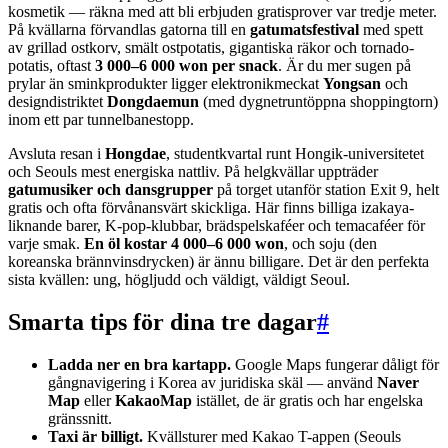
kosmetik — räkna med att bli erbjuden gratisprover var tredje meter.
På kvällarna förvandlas gatorna till en
gatumatsfestival
med spett
av grillad ostkorv, smält ostpotatis, gigantiska räkor och tornado-
potatis, oftast
3 000–6 000 won per snack
. Är du mer sugen på
prylar än sminkprodukter ligger elektronikmeckat
Yongsan
och
designdistriktet
Dongdaemun
(med dygnetruntöppna shoppingtorn)
inom ett par tunnelbanestopp.
Avsluta resan i
Hongdae
, studentkvartal runt Hongik-universitetet
och Seouls mest energiska nattliv. På helgkvällar uppträder
gatumusiker och dansgrupper
på torget utanför station Exit 9, helt
gratis och ofta förvånansvärt skickliga. Här finns billiga izakaya-
liknande barer, K-pop-klubbar, brädspelskaféer och temacaféer för
varje smak.
En öl kostar 4 000–6 000 won
, och soju (den
koreanska brännvinsdrycken) är ännu billigare. Det är den perfekta
sista kvällen: ung, högljudd och väldigt, väldigt Seoul.
Smarta tips för dina tre dagar
#
Ladda ner en bra kartapp.
Google Maps fungerar dåligt för
gångnavigering i Korea av juridiska skäl — använd
Naver
Map
eller
KakaoMap
istället, de är gratis och har engelska
gränssnitt.
Taxi är billigt.
Kvällsturer med Kakao T-appen (Seouls