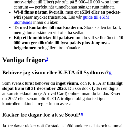
motsvarighet till Uber) går ofta på 5 000–10 000 won inom
centrum — perfekt när tunnelbanan stänger runt midnatt.
Wi-fi finns nästan överallt
, men ett
eSIM eller en pocket-
wifi
sparar mycket frustration. Läs vår
guide till eSIM
utomlands
innan du åker.
Ta med kontanter till marknaderna.
Stora ställen tar kort,
men gatumatsstånden vill ofta ha sedlar.
Köp ett kombiticket till palatsen
om du vill se fler än ett:
10
000 won ger tillträde till fyra palats plus Jongmyo-
helgedomen
och gäller i tre månader.
Vanliga frågor
#
Behöver jag visum eller K-ETA till Sydkorea?
#
Som svensk turist behöver du
inget visum
, och K-ETA är
tillfälligt
slopat fram till 31 december 2026
. Du ska dock fylla i en digital
ankomstdeklaration (e-Arrival Card) online innan du landar. Reser
du 2027 eller senare blir K-ETA troligen obligatoriskt igen —
kontrollera aktuella regler innan avresa.
Räcker tre dagar för att se Seoul?
#
Ja, tre dagar räcker gott för stadens höjdpunkter: palats och gammal