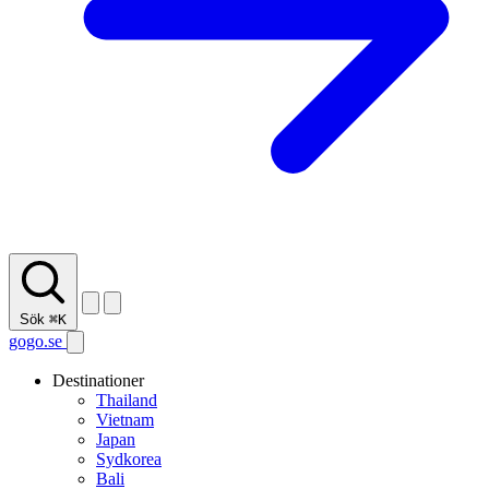
Sök
⌘K
gogo.se
Destinationer
Thailand
Vietnam
Japan
Sydkorea
Bali