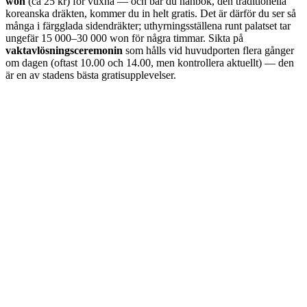
won
(ca 25 kr) för vuxna — och bär du hanbok, den traditionella
koreanska dräkten, kommer du in helt gratis. Det är därför du ser så
många i färgglada sidendräkter; uthyrningsställena runt palatset tar
ungefär 15 000–30 000 won för några timmar. Sikta på
vaktavlösningsceremonin
som hålls vid huvudporten flera gånger
om dagen (oftast 10.00 och 14.00, men kontrollera aktuellt) — den
är en av stadens bästa gratisupplevelser.