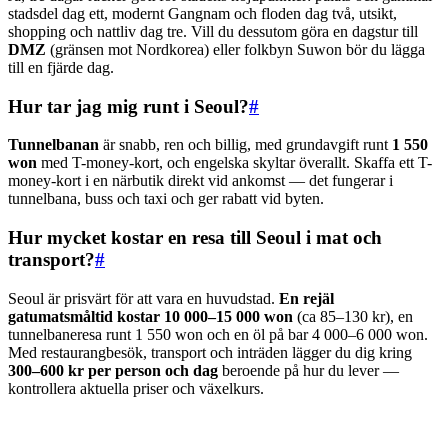
stadsdel dag ett, modernt Gangnam och floden dag två, utsikt,
shopping och nattliv dag tre. Vill du dessutom göra en dagstur till
DMZ
(gränsen mot Nordkorea) eller folkbyn Suwon bör du lägga
till en fjärde dag.
Hur tar jag mig runt i Seoul?
#
Tunnelbanan
är snabb, ren och billig, med grundavgift runt
1 550
won
med T-money-kort, och engelska skyltar överallt. Skaffa ett T-
money-kort i en närbutik direkt vid ankomst — det fungerar i
tunnelbana, buss och taxi och ger rabatt vid byten.
Hur mycket kostar en resa till Seoul i mat och
transport?
#
Seoul är prisvärt för att vara en huvudstad.
En rejäl
gatumatsmåltid kostar 10 000–15 000 won
(ca 85–130 kr), en
tunnelbaneresa runt 1 550 won och en öl på bar 4 000–6 000 won.
Med restaurangbesök, transport och inträden lägger du dig kring
300–600 kr per person och dag
beroende på hur du lever —
kontrollera aktuella priser och växelkurs.