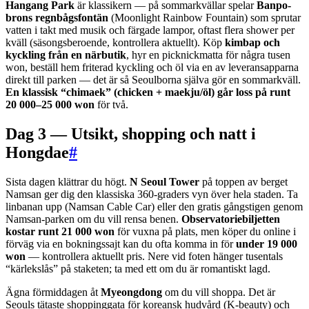
Hangang Park
är klassikern — på sommarkvällar spelar
Banpo-
brons regnbågsfontän
(Moonlight Rainbow Fountain) som sprutar
vatten i takt med musik och färgade lampor, oftast flera shower per
kväll (säsongsberoende, kontrollera aktuellt). Köp
kimbap och
kyckling från en närbutik
, hyr en picknickmatta för några tusen
won, beställ hem friterad kyckling och öl via en av leveransapparna
direkt till parken — det är så Seoulborna själva gör en sommarkväll.
En klassisk “chimaek” (chicken + maekju/öl) går loss på runt
20 000–25 000 won
för två.
Dag 3 — Utsikt, shopping och natt i
Hongdae
#
Sista dagen klättrar du högt.
N Seoul Tower
på toppen av berget
Namsan ger dig den klassiska 360-graders vyn över hela staden. Ta
linbanan upp (Namsan Cable Car) eller den gratis gångstigen genom
Namsan-parken om du vill rensa benen.
Observatoriebiljetten
kostar runt 21 000 won
för vuxna på plats, men köper du online i
förväg via en bokningssajt kan du ofta komma in för
under 19 000
won
— kontrollera aktuellt pris. Nere vid foten hänger tusentals
“kärlekslås” på staketen; ta med ett om du är romantiskt lagd.
Ägna förmiddagen åt
Myeongdong
om du vill shoppa. Det är
Seouls tätaste shoppinggata för koreansk hudvård (K-beauty) och