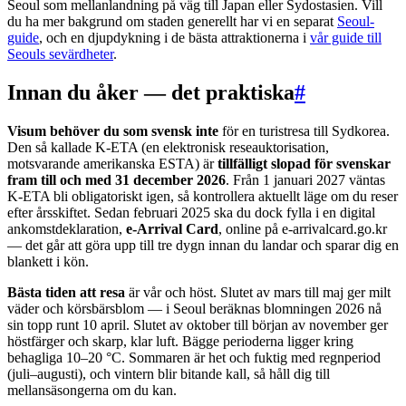
Seoul som mellanlandning på väg till Japan eller Sydostasien. Vill
du ha mer bakgrund om staden generellt har vi en separat
Seoul-
guide
, och en djupdykning i de bästa attraktionerna i
vår guide till
Seouls sevärdheter
.
Innan du åker — det praktiska
#
Visum behöver du som svensk inte
för en turistresa till Sydkorea.
Den så kallade K-ETA (en elektronisk reseauktorisation,
motsvarande amerikanska ESTA) är
tillfälligt slopad för svenskar
fram till och med 31 december 2026
. Från 1 januari 2027 väntas
K-ETA bli obligatoriskt igen, så kontrollera aktuellt läge om du reser
efter årsskiftet. Sedan februari 2025 ska du dock fylla i en digital
ankomstdeklaration,
e-Arrival Card
, online på e-arrivalcard.go.kr
— det går att göra upp till tre dygn innan du landar och sparar dig en
blankett i kön.
Bästa tiden att resa
är vår och höst. Slutet av mars till maj ger milt
väder och körsbärsblom — i Seoul beräknas blomningen 2026 nå
sin topp runt 10 april. Slutet av oktober till början av november ger
höstfärger och skarp, klar luft. Bägge perioderna ligger kring
behagliga 10–20 °C. Sommaren är het och fuktig med regnperiod
(juli–augusti), och vintern blir bitande kall, så håll dig till
mellansäsongerna om du kan.