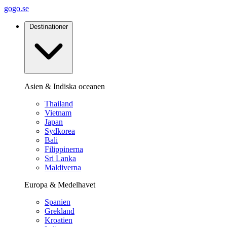
gogo.se
Destinationer
Asien & Indiska oceanen
Thailand
Vietnam
Japan
Sydkorea
Bali
Filippinerna
Sri Lanka
Maldiverna
Europa & Medelhavet
Spanien
Grekland
Kroatien