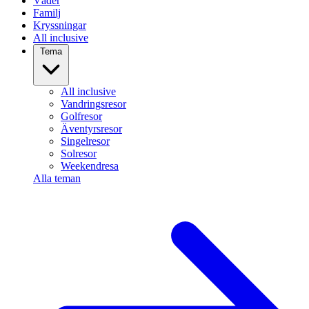
Väder
Familj
Kryssningar
All inclusive
Tema
All inclusive
Vandringsresor
Golfresor
Äventyrsresor
Singelresor
Solresor
Weekendresa
Alla teman