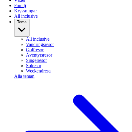
Väder
Familj
Kryssningar
All inclusive
Tema
All inclusive
Vandringsresor
Golfresor
Äventyrsresor
Singelresor
Solresor
Weekendresa
Alla teman