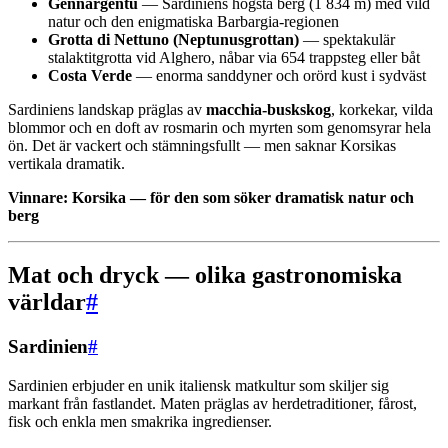
Gennargentu
— Sardiniens högsta berg (1 834 m) med vild
natur och den enigmatiska Barbargia-regionen
Grotta di Nettuno (Neptunusgrottan)
— spektakulär
stalaktitgrotta vid Alghero, nåbar via 654 trappsteg eller båt
Costa Verde
— enorma sanddyner och orörd kust i sydväst
Sardiniens landskap präglas av
macchia-buskskog
, korkekar, vilda
blommor och en doft av rosmarin och myrten som genomsyrar hela
ön. Det är vackert och stämningsfullt — men saknar Korsikas
vertikala dramatik.
Vinnare: Korsika — för den som söker dramatisk natur och
berg
Mat och dryck — olika gastronomiska
världar
#
Sardinien
#
Sardinien erbjuder en unik italiensk matkultur som skiljer sig
markant från fastlandet. Maten präglas av herdetraditioner, fårost,
fisk och enkla men smakrika ingredienser.