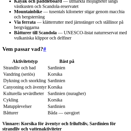
Kayak och paddleboard
— utmärkta möjligheter längs
västkusten och Scandola-reservatet
Mountainbike
— tusentals kilometer stigar genom macchia
och bergsterräng
Via ferrata
— klätterrutter med järnstänger och stållinor på
bergväggarna
Båtturer till Scandola
— UNESCO-listat naturreservat med
vulkaniska klippor och delfiner
Vem passar vad?
#
Aktivitetstyp
Bäst på
Strandliv och bad
Sardinien
Vandring (seriös)
Korsika
Dykning och snorkling
Sardinien
Canyoning och äventyr
Korsika
Kulturella sevärdheter
Sardinien (nuragher)
Cykling
Korsika
Matupplevelser
Sardinien
Båtturer
Båda — oavgjort
Vinnare: Korsika för äventyr och friluftsliv, Sardinien för
strandliv och vattenaktiviteter