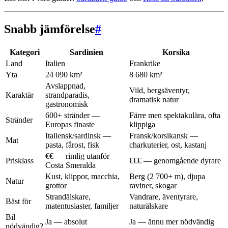
Snabb jämförelse
#
Kategori
Sardinien
Korsika
Land
Italien
Frankrike
Yta
24 090 km²
8 680 km²
Avslappnad,
Vild, bergsäventyr,
Karaktär
strandparadis,
dramatisk natur
gastronomisk
600+ stränder —
Färre men spektakulära, ofta
Stränder
Europas finaste
klippiga
Italiensk/sardinsk —
Fransk/korsikansk —
Mat
pasta, fårost, fisk
charkuterier, ost, kastanj
€€ — rimlig utanför
Prisklass
€€€ — genomgående dyrare
Costa Smeralda
Kust, klippor, macchia,
Berg (2 700+ m), djupa
Natur
grottor
raviner, skogar
Strandälskare,
Vandrare, äventyrare,
Bäst för
matentusiaster, familjer
naturälskare
Bil
Ja — absolut
Ja — ännu mer nödvändig
nödvändig?