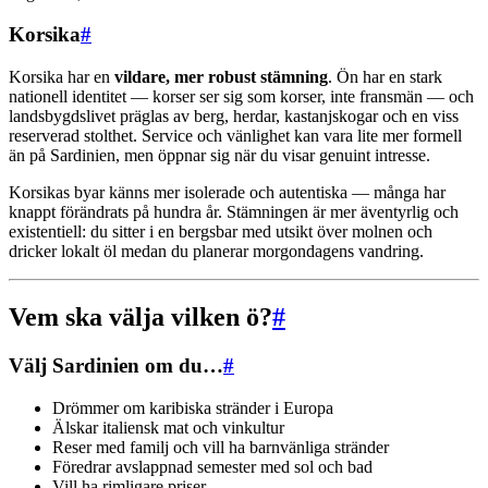
Korsika
#
Korsika har en
vildare, mer robust stämning
. Ön har en stark
nationell identitet — korser ser sig som korser, inte fransmän — och
landsbygdslivet präglas av berg, herdar, kastanjskogar och en viss
reserverad stolthet. Service och vänlighet kan vara lite mer formell
än på Sardinien, men öppnar sig när du visar genuint intresse.
Korsikas byar känns mer isolerade och autentiska — många har
knappt förändrats på hundra år. Stämningen är mer äventyrlig och
existentiell: du sitter i en bergsbar med utsikt över molnen och
dricker lokalt öl medan du planerar morgondagens vandring.
Vem ska välja vilken ö?
#
Välj Sardinien om du…
#
Drömmer om karibiska stränder i Europa
Älskar italiensk mat och vinkultur
Reser med familj och vill ha barnvänliga stränder
Föredrar avslappnad semester med sol och bad
Vill ha rimligare priser