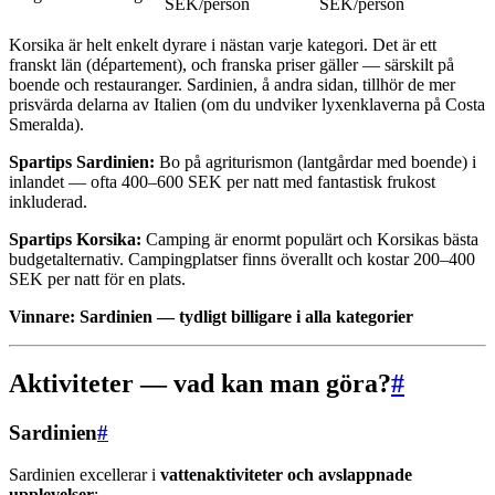
SEK/person
SEK/person
Korsika är helt enkelt dyrare i nästan varje kategori. Det är ett
franskt län (département), och franska priser gäller — särskilt på
boende och restauranger. Sardinien, å andra sidan, tillhör de mer
prisvärda delarna av Italien (om du undviker lyxenklaverna på Costa
Smeralda).
Spartips Sardinien:
Bo på agriturismon (lantgårdar med boende) i
inlandet — ofta 400–600 SEK per natt med fantastisk frukost
inkluderad.
Spartips Korsika:
Camping är enormt populärt och Korsikas bästa
budgetalternativ. Campingplatser finns överallt och kostar 200–400
SEK per natt för en plats.
Vinnare: Sardinien — tydligt billigare i alla kategorier
Aktiviteter — vad kan man göra?
#
Sardinien
#
Sardinien excellerar i
vattenaktiviteter och avslappnade
upplevelser
: