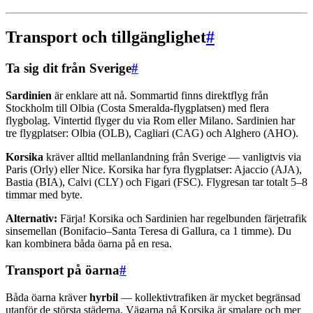
Transport och tillgänglighet
#
Ta sig dit från Sverige
#
Sardinien
är enklare att nå. Sommartid finns direktflyg från
Stockholm till Olbia (Costa Smeralda-flygplatsen) med flera
flygbolag. Vintertid flyger du via Rom eller Milano. Sardinien har
tre flygplatser: Olbia (OLB), Cagliari (CAG) och Alghero (AHO).
Korsika
kräver alltid mellanlandning från Sverige — vanligtvis via
Paris (Orly) eller Nice. Korsika har fyra flygplatser: Ajaccio (AJA),
Bastia (BIA), Calvi (CLY) och Figari (FSC). Flygresan tar totalt 5–8
timmar med byte.
Alternativ:
Färja! Korsika och Sardinien har regelbunden färjetrafik
sinsemellan (Bonifacio–Santa Teresa di Gallura, ca 1 timme). Du
kan kombinera båda öarna på en resa.
Transport på öarna
#
Båda öarna kräver
hyrbil
— kollektivtrafiken är mycket begränsad
utanför de största städerna. Vägarna på Korsika är smalare och mer