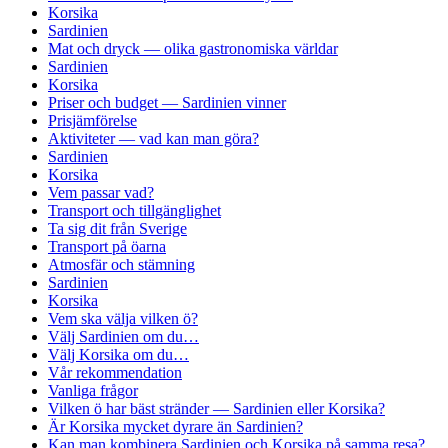
Korsika
Sardinien
Mat och dryck — olika gastronomiska världar
Sardinien
Korsika
Priser och budget — Sardinien vinner
Prisjämförelse
Aktiviteter — vad kan man göra?
Sardinien
Korsika
Vem passar vad?
Transport och tillgänglighet
Ta sig dit från Sverige
Transport på öarna
Atmosfär och stämning
Sardinien
Korsika
Vem ska välja vilken ö?
Välj Sardinien om du…
Välj Korsika om du…
Vår rekommendation
Vanliga frågor
Vilken ö har bäst stränder — Sardinien eller Korsika?
Är Korsika mycket dyrare än Sardinien?
Kan man kombinera Sardinien och Korsika på samma resa?