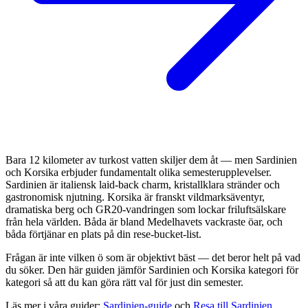
Bara 12 kilometer av turkost vatten skiljer dem åt — men Sardinien
och Korsika erbjuder fundamentalt olika semesterupplevelser.
Sardinien är italiensk laid-back charm, kristallklara stränder och
gastronomisk njutning. Korsika är franskt vildmarksäventyr,
dramatiska berg och GR20-vandringen som lockar friluftsälskare
från hela världen. Båda är bland Medelhavets vackraste öar, och
båda förtjänar en plats på din rese-bucket-list.
Frågan är inte vilken ö som är objektivt bäst — det beror helt på vad
du söker. Den här guiden jämför Sardinien och Korsika kategori för
kategori så att du kan göra rätt val för just din semester.
Läs mer i våra guider:
Sardinien-guide
och
Resa till Sardinien
.