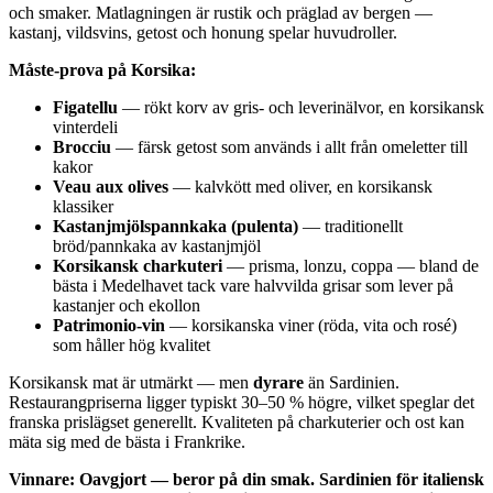
och smaker. Matlagningen är rustik och präglad av bergen —
kastanj, vildsvins, getost och honung spelar huvudroller.
Måste-prova på Korsika:
Figatellu
— rökt korv av gris- och leverinälvor, en korsikansk
vinterdeli
Brocciu
— färsk getost som används i allt från omeletter till
kakor
Veau aux olives
— kalvkött med oliver, en korsikansk
klassiker
Kastanjmjölspannkaka (pulenta)
— traditionellt
bröd/pannkaka av kastanjmjöl
Korsikansk charkuteri
— prisma, lonzu, coppa — bland de
bästa i Medelhavet tack vare halvvilda grisar som lever på
kastanjer och ekollon
Patrimonio-vin
— korsikanska viner (röda, vita och rosé)
som håller hög kvalitet
Korsikansk mat är utmärkt — men
dyrare
än Sardinien.
Restaurangpriserna ligger typiskt 30–50 % högre, vilket speglar det
franska prislägset generellt. Kvaliteten på charkuterier och ost kan
mäta sig med de bästa i Frankrike.
Vinnare: Oavgjort — beror på din smak. Sardinien för italiensk