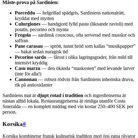
Måste-prova på Sardinien:
Porceddu
— helgrillad spädgris, Sardiniens nationalrätt,
kryddat med myrten
Culurgiones
— handgjord fylld pasta (liknande ravioli) med
potatis, pecorino och mynta
Fregola
— sardinsk couscous, ofta serverad med musslor och
saffran
Pane carasau
— sprött, tunnt bröd som kallas “musikpapper”
— bakat sedan nuragisk tid
Pecorino sardo
— fårost i olika lagringsgrader, från mild till
intensivt kryddig
Casu marzu
— den ökända “maskosten” med levande larver
(inte för alla!)
Cannonau
— robust rödvin från Sardiniens inhemska druva,
rik på antioxidanter
Sardiniens mat är
djupt rotad i tradition
och ingredienserna är
nästan alltid lokala. Restaurangpriserna är rimliga utanför Costa
Smeralda — en komplett middag med vin kostar 250–400 SEK per
person.
Korsika
#
Korsika kombinerar fransk kulinarisk tradition med öns egna råvaror