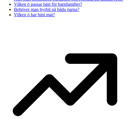
Vilken ö passar bäst för barnfamiljer?
Behöver man hyrbil på båda öarna?
Vilken ö har bäst mat?