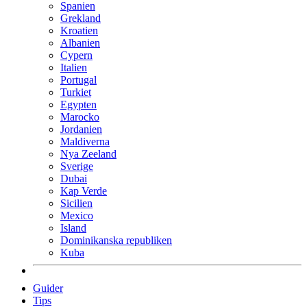
Spanien
Grekland
Kroatien
Albanien
Cypern
Italien
Portugal
Turkiet
Egypten
Marocko
Jordanien
Maldiverna
Nya Zeeland
Sverige
Dubai
Kap Verde
Sicilien
Mexico
Island
Dominikanska republiken
Kuba
Guider
Tips