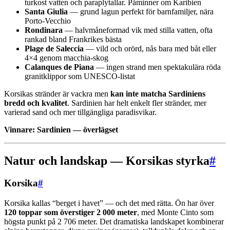
turkost vatten och paraplytallar. Påminner om Karibien
Santa Giulia
— grund lagun perfekt för barnfamiljer, nära
Porto-Vecchio
Rondinara
— halvmåneformad vik med stilla vatten, ofta
rankad bland Frankrikes bästa
Plage de Saleccia
— vild och orörd, nås bara med båt eller
4×4 genom macchia-skog
Calanques de Piana
— ingen strand men spektakulära röda
granitklippor som UNESCO-listat
Korsikas stränder är vackra men
kan inte matcha Sardiniens
bredd och kvalitet
. Sardinien har helt enkelt fler stränder, mer
varierad sand och mer tillgängliga paradisvikar.
Vinnare: Sardinien — överlägset
Natur och landskap — Korsikas styrka
#
Korsika
#
Korsika kallas “berget i havet” — och det med rätta. Ön har över
120 toppar som överstiger 2 000 meter
, med Monte Cinto som
högsta punkt på 2 706 meter. Det dramatiska landskapet kombinerar