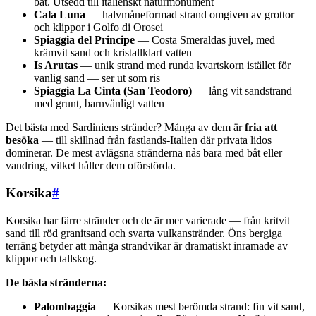
båt. Utsedd till italienskt naturmonument
Cala Luna
— halvmåneformad strand omgiven av grottor
och klippor i Golfo di Orosei
Spiaggia del Principe
— Costa Smeraldas juvel, med
krämvit sand och kristallklart vatten
Is Arutas
— unik strand med runda kvartskorn istället för
vanlig sand — ser ut som ris
Spiaggia La Cinta (San Teodoro)
— lång vit sandstrand
med grunt, barnvänligt vatten
Det bästa med Sardiniens stränder? Många av dem är
fria att
besöka
— till skillnad från fastlands-Italien där privata lidos
dominerar. De mest avlägsna stränderna nås bara med båt eller
vandring, vilket håller dem oförstörda.
Korsika
#
Korsika har färre stränder och de är mer varierade — från kritvit
sand till röd granitsand och svarta vulkanstränder. Öns bergiga
terräng betyder att många strandvikar är dramatiskt inramade av
klippor och tallskog.
De bästa stränderna:
Palombaggia
— Korsikas mest berömda strand: fin vit sand,