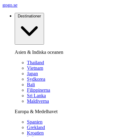
gogo.se
Destinationer
Asien & Indiska oceanen
Thailand
Vietnam
Japan
Sydkorea
Bali
Filippinerna
Sri Lanka
Maldiverna
Europa & Medelhavet
Spanien
Grekland
Kroatien