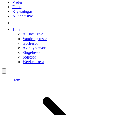
Väder
Familj
Kryssningar
All inclusive
Tema
All inclusive
Vandringsresor
Golfresor
Äventyrsresor
Singelresor
Solresor
Weekendresa
Hem