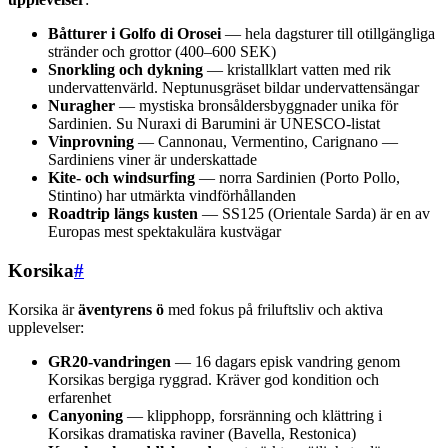
Båtturer i Golfo di Orosei
— hela dagsturer till otillgängliga
stränder och grottor (400–600 SEK)
Snorkling och dykning
— kristallklart vatten med rik
undervattenvärld. Neptunusgräset bildar undervattensängar
Nuragher
— mystiska bronsåldersbyggnader unika för
Sardinien. Su Nuraxi di Barumini är UNESCO-listat
Vinprovning
— Cannonau, Vermentino, Carignano —
Sardiniens viner är underskattade
Kite- och windsurfing
— norra Sardinien (Porto Pollo,
Stintino) har utmärkta vindförhållanden
Roadtrip längs kusten
— SS125 (Orientale Sarda) är en av
Europas mest spektakulära kustvägar
Korsika
#
Korsika är
äventyrens ö
med fokus på friluftsliv och aktiva
upplevelser:
GR20-vandringen
— 16 dagars episk vandring genom
Korsikas bergiga ryggrad. Kräver god kondition och
erfarenhet
Canyoning
— klipphopp, forsränning och klättring i
Korsikas dramatiska raviner (Bavella, Restonica)