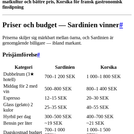
matkultur och bättre pris, Korsika för fransk gastronomisk
finslipning
Priser och budget — Sardinien vinner
#
Priserna skiljer sig märkbart mellan öarna, och Sardinien är
genomgående billigare — ibland markant.
Prisjämförelse
#
Kategori
Sardinien
Korsika
Dubbelrum (3★
700–1 200 SEK
1 000–1 800 SEK
hotell)
Middag för 2 med
500–800 SEK
800–1 400 SEK
vin
Espresso
12–15 SEK
20–30 SEK
Glass (gelato) 2
25–35 SEK
40–55 SEK
kulor
Hyrbil per dag
300–500 SEK
400–700 SEK
Bensin per liter
~19 SEK
~21 SEK
700–1 000
1 000–1 500
Dagskostnad budget