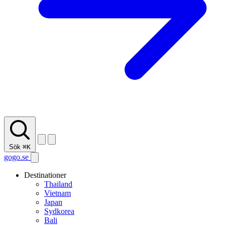
Sök
⌘K
gogo.se
Destinationer
Thailand
Vietnam
Japan
Sydkorea
Bali