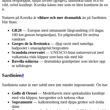
alpina bergstoppar, djupa raviner (gorges), talldunkla dalar och en
vild, orörd kustlinje. Korsika känns mer som en liten kontinent än en
ö.
Naturen på Korsika är
vildare och mer dramatisk
än på Sardinien.
Här finns:
GR20
— Europas mest utmanande långvandring (16 dagar,
180 km genom bergskedjan). En pilgrimsfärd för seriösa
vandrare
Gorges de la Restonica
— djup ravin med naturliga
badpooler i smaragdgrönt bergvatten
Scandola-reservatet
— UNESCO-listat naturreservat med
vulkaniska röda klippor som bara nås med båt
Bavella-nålarna
— dramatiska granitpelare som sticker upp
ur tallskogen
Sardinien
#
Sardiniens natur är mer subtil men inte mindre imponerande. Ön har:
Golfo di Orosei
— Medelhavets mest spektakulära kustlinje
med vita klippor, havsgrottor och turkosa vikar
Supramonte
— kalkstensberg med djupa grottor och dolda
dalar