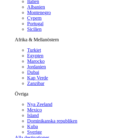
Italien
Albanien
Montenegro
Cypern
Portugal
Sicilien
Afrika & Mellanöstern
Turkiet
Egypten
Marocko
Jordanien
Dubai
Kap Verde
Zanzibar
Övriga
Nya Zeeland
Mexico
Island
Dominikanska republiken
Kuba
Sverige
Alla destinationer