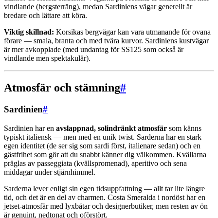
vindlande (bergsterräng), medan Sardiniens vägar generellt är
bredare och lättare att köra.
Viktig skillnad:
Korsikas bergvägar kan vara utmanande för ovana
förare — smala, branta och med tvära kurvor. Sardiniens kustvägar
är mer avkopplade (med undantag för SS125 som också är
vindlande men spektakulär).
Atmosfär och stämning
#
Sardinien
#
Sardinien har en
avslappnad, solindränkt atmosfär
som känns
typiskt italiensk — men med en unik twist. Sarderna har en stark
egen identitet (de ser sig som sardi först, italienare sedan) och en
gästfrihet som gör att du snabbt känner dig välkommen. Kvällarna
präglas av passeggiata (kvällspromenad), aperitivo och sena
middagar under stjärnhimmel.
Sarderna lever enligt sin egen tidsuppfattning — allt tar lite längre
tid, och det är en del av charmen. Costa Smeralda i nordöst har en
jetset-atmosfär med lyxbåtar och designerbutiker, men resten av ön
är genuint, nedtonat och oförstört.