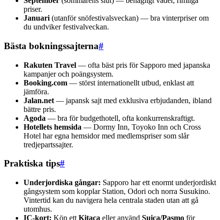
September
(sommarens slut) — behagligt väder, rimliga
priser.
Januari
(utanför snöfestivalsveckan) — bra vinterpriser om
du undviker festivalveckan.
Bästa bokningssajterna
#
Rakuten Travel
— ofta bäst pris för Sapporo med japanska
kampanjer och poängsystem.
Booking.com
— störst internationellt utbud, enklast att
jämföra.
Jalan.net
— japansk sajt med exklusiva erbjudanden, ibland
bättre pris.
Agoda
— bra för budgethotell, ofta konkurrenskraftigt.
Hotellets hemsida
— Dormy Inn, Toyoko Inn och Cross
Hotel har egna hemsidor med medlemspriser som slår
tredjepartssajter.
Praktiska tips
#
Underjordiska gångar:
Sapporo har ett enormt underjordiskt
gångsystem som kopplar Station, Odori och norra Susukino.
Vintertid kan du navigera hela centrala staden utan att gå
utomhus.
IC-kort:
Köp ett
Kitaca
eller använd
Suica/Pasmo
för