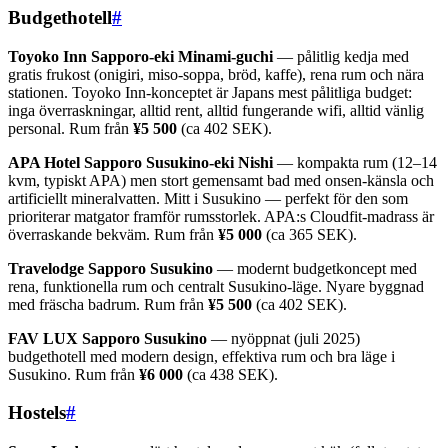
Budgethotell
#
Toyoko Inn Sapporo-eki Minami-guchi
— pålitlig kedja med
gratis frukost (onigiri, miso-soppa, bröd, kaffe), rena rum och nära
stationen. Toyoko Inn-konceptet är Japans mest pålitliga budget:
inga överraskningar, alltid rent, alltid fungerande wifi, alltid vänlig
personal. Rum från
¥5 500
(ca 402 SEK).
APA Hotel Sapporo Susukino-eki Nishi
— kompakta rum (12–14
kvm, typiskt APA) men stort gemensamt bad med onsen-känsla och
artificiellt mineralvatten. Mitt i Susukino — perfekt för den som
prioriterar matgator framför rumsstorlek. APA:s Cloudfit-madrass är
överraskande bekväm. Rum från
¥5 000
(ca 365 SEK).
Travelodge Sapporo Susukino
— modernt budgetkoncept med
rena, funktionella rum och centralt Susukino-läge. Nyare byggnad
med fräscha badrum. Rum från
¥5 500
(ca 402 SEK).
FAV LUX Sapporo Susukino
— nyöppnat (juli 2025)
budgethotell med modern design, effektiva rum och bra läge i
Susukino. Rum från
¥6 000
(ca 438 SEK).
Hostels
#