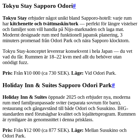
Tokyu Stay Sapporo Odori
#
Tokyu Stay
erbjuder något unikt bland Sapporo-hotell: varje rum
har
kitchenette och tvättmaskin/tork
— perfekt för längre vistelser
och familjer som vill handla på Nijo-marknaden och laga mat.
Modernt designade rum med funktionell japansk planering, 3
minuters promenad från Odori Park och nära Sapporo klocktorn.
Tokyu Stay-konceptet levererar konsekvent i hela Japan — du vet
vad du får. Rummen är 18–22 kvm med allt du behöver utan
onödigt fuzz.
Pris:
Från ¥10 000 (ca 730 SEK).
Läge:
Vid Odori Park.
Holiday Inn & Suites Sapporo Odori Park
#
Holiday Inn & Suites
öppnade 2025 och erbjuder nya, moderna
rum med familjeanpassade sviter (separata sovrum för barn),
restaurang och gångavstånd till både Odori och Susukino. IHG-
standarden med förutsägbar kvalitet och lojalitetsprogram. Rummen
är rymligare än genomsnittet i denna prisklass.
Pris:
Från ¥12 000 (ca 877 SEK).
Läge:
Mellan Susukino och
Odori Park.