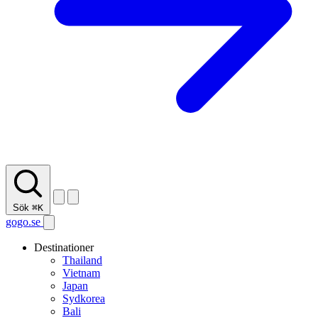
Sök
⌘K
gogo.se
Destinationer
Thailand
Vietnam
Japan
Sydkorea
Bali