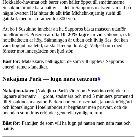
Hokkaido-havsmat och barer som håller öppet till småtimmarna.
Susukino är inte bara nattliv — det är Sapporos matscen samlad på
några kvarter. Här hittar du allt från Michelin-stjärnig sushi till
gatukök med miso-ramen för 800 yen.
Att bo i Susukino innebär att ha Sapporos bästa matscen utanför
hotellrummet. Priserna är ofta
10–20% lägre
än vid stationen, och
hotelltätheten är hög. Stämningen är urban och livlig (läs: det kan
vara högljutt nattetid, särskilt fredag–lördag). Välj ett rum med
fönster mot innergården om ljud stör.
Bäst för:
Matälskare, nattugglor, de som vill uppleva Sapporos
energi, ramen-fanatiker.
Nakajima Park — lugn nära centrum
#
Nakajima-koen
(Nakajima Park) söder om Susukino erbjuder ett
lugnare alternativ — grönt, stadsnära och med 5 minuters promenad
till Susukinos matgator. Parken har en konserthall, japansk trädgård
och löparslingor. Hotellutbudet är begränsat men prisvärt, och de
boenden som finns erbjuder generellt rymligare rum.
Bäst för:
Familjer, de som vill ha lugn på natten men nära mat och
nattliv.