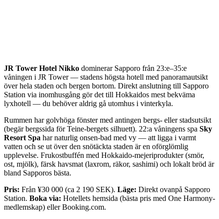
JR Tower Hotel Nikko
dominerar Sapporo från 23:e–35:e
våningen i JR Tower — stadens högsta hotell med panoramautsikt
över hela staden och bergen bortom. Direkt anslutning till Sapporo
Station via inomhusgång gör det till Hokkaidos mest bekväma
lyxhotell — du behöver aldrig gå utomhus i vinterkyla.
Rummen har golvhöga fönster med antingen bergs- eller stadsutsikt
(begär bergssida för Teine-bergets silhuett). 22:a våningens spa
Sky
Resort Spa
har naturlig onsen-bad med vy — att ligga i varmt
vatten och se ut över den snötäckta staden är en oförglömlig
upplevelse. Frukostbuffén med Hokkaido-mejeriprodukter (smör,
ost, mjölk), färsk havsmat (laxrom, räkor, sashimi) och lokalt bröd är
bland Sapporos bästa.
Pris:
Från ¥30 000 (ca 2 190 SEK).
Läge:
Direkt ovanpå Sapporo
Station.
Boka via:
Hotellets hemsida (bästa pris med One Harmony-
medlemskap) eller Booking.com.