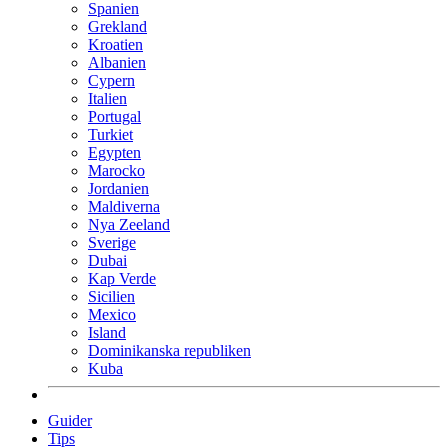
Spanien
Grekland
Kroatien
Albanien
Cypern
Italien
Portugal
Turkiet
Egypten
Marocko
Jordanien
Maldiverna
Nya Zeeland
Sverige
Dubai
Kap Verde
Sicilien
Mexico
Island
Dominikanska republiken
Kuba
Guider
Tips