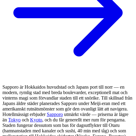
Sapporo är Hokkaidos huvudstad och Japans port till norr — en
modern, rymlig stad med breda boulevarder, exceptionell mat och
vinterns magi som förvandlar staden till ett snörike. Till skillnad från
Japans äldre städer planerades Sapporo under Meiji-eran med ett
amerikanskt rutnätsmönster som gör den ovanligt lätt att navigera.
Hotellmässigt erbjuder
Sapporo
utmärkt värde — priserna är lägre
än
Tokyo
och
Kyoto
, och du får generellt mer rum för pengarna.
Staden fungerar dessutom som bas för dagsutflykter till Otaru
(hamnanstaden med kanaler och sushi, 40 min med tåg) och som