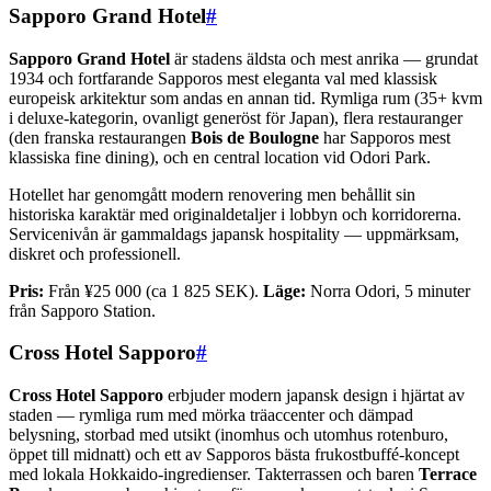
Sapporo Grand Hotel
#
Sapporo Grand Hotel
är stadens äldsta och mest anrika — grundat
1934 och fortfarande Sapporos mest eleganta val med klassisk
europeisk arkitektur som andas en annan tid. Rymliga rum (35+ kvm
i deluxe-kategorin, ovanligt generöst för Japan), flera restauranger
(den franska restaurangen
Bois de Boulogne
har Sapporos mest
klassiska fine dining), och en central location vid Odori Park.
Hotellet har genomgått modern renovering men behållit sin
historiska karaktär med originaldetaljer i lobbyn och korridorerna.
Servicenivån är gammaldags japansk hospitality — uppmärksam,
diskret och professionell.
Pris:
Från ¥25 000 (ca 1 825 SEK).
Läge:
Norra Odori, 5 minuter
från Sapporo Station.
Cross Hotel Sapporo
#
Cross Hotel Sapporo
erbjuder modern japansk design i hjärtat av
staden — rymliga rum med mörka träaccenter och dämpad
belysning, storbad med utsikt (inomhus och utomhus rotenburo,
öppet till midnatt) och ett av Sapporos bästa frukostbuffé-koncept
med lokala Hokkaido-ingredienser. Takterrassen och baren
Terrace