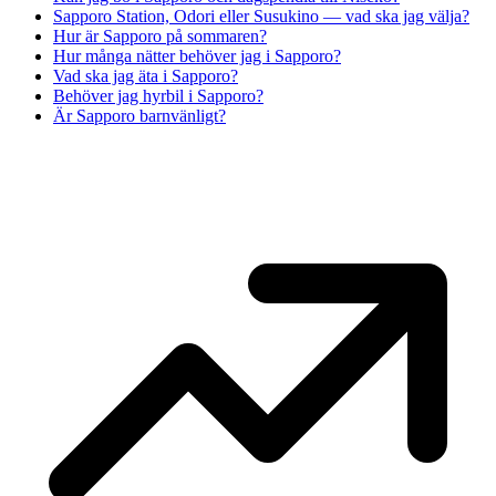
Sapporo Station, Odori eller Susukino — vad ska jag välja?
Hur är Sapporo på sommaren?
Hur många nätter behöver jag i Sapporo?
Vad ska jag äta i Sapporo?
Behöver jag hyrbil i Sapporo?
Är Sapporo barnvänligt?