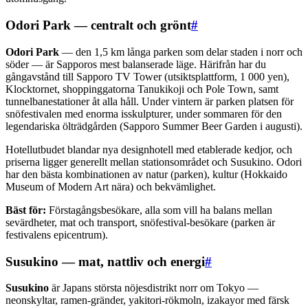
Odori Park — centralt och grönt
#
Odori Park
— den 1,5 km långa parken som delar staden i norr och
söder — är Sapporos mest balanserade läge. Härifrån har du
gångavstånd till Sapporo TV Tower (utsiktsplattform, 1 000 yen),
Klocktornet, shoppinggatorna Tanukikoji och Pole Town, samt
tunnelbanestationer åt alla håll. Under vintern är parken platsen för
snöfestivalen med enorma isskulpturer, under sommaren för den
legendariska ölträdgården (Sapporo Summer Beer Garden i augusti).
Hotellutbudet blandar nya designhotell med etablerade kedjor, och
priserna ligger generellt mellan stationsområdet och Susukino. Odori
har den bästa kombinationen av natur (parken), kultur (Hokkaido
Museum of Modern Art nära) och bekvämlighet.
Bäst för:
Förstagångsbesökare, alla som vill ha balans mellan
sevärdheter, mat och transport, snöfestival-besökare (parken är
festivalens epicentrum).
Susukino — mat, nattliv och energi
#
Susukino
är Japans största nöjesdistrikt norr om Tokyo —
neonskyltar, ramen-gränder, yakitori-rökmoln, izakayor med färsk