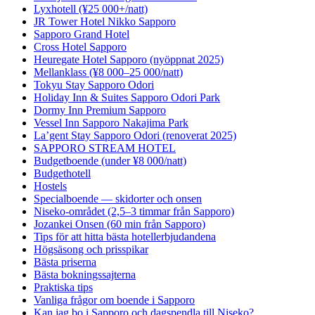
Lyxhotell (¥25 000+/natt)
JR Tower Hotel Nikko Sapporo
Sapporo Grand Hotel
Cross Hotel Sapporo
Heuregate Hotel Sapporo (nyöppnat 2025)
Mellanklass (¥8 000–25 000/natt)
Tokyu Stay Sapporo Odori
Holiday Inn & Suites Sapporo Odori Park
Dormy Inn Premium Sapporo
Vessel Inn Sapporo Nakajima Park
La’gent Stay Sapporo Odori (renoverat 2025)
SAPPORO STREAM HOTEL
Budgetboende (under ¥8 000/natt)
Budgethotell
Hostels
Specialboende — skidorter och onsen
Niseko-området (2,5–3 timmar från Sapporo)
Jozankei Onsen (60 min från Sapporo)
Tips för att hitta bästa hotellerbjudandena
Högsäsong och prisspikar
Bästa priserna
Bästa bokningssajterna
Praktiska tips
Vanliga frågor om boende i Sapporo
Kan jag bo i Sapporo och dagspendla till Niseko?