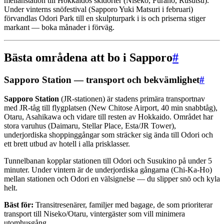
mellanstation till Hokkaidos skidorter (Niseko, Furano, Rusutsu).
Under vinterns snöfestival (Sapporo Yuki Matsuri i februari)
förvandlas Odori Park till en skulpturpark i is och priserna stiger
markant — boka månader i förväg.
Bästa områdena att bo i Sapporo
#
Sapporo Station — transport och bekvämlighet
#
Sapporo Station
(JR-stationen) är stadens primära transportnav
med JR-tåg till flygplatsen (New Chitose Airport, 40 min snabbtåg),
Otaru, Asahikawa och vidare till resten av Hokkaido. Området har
stora varuhus (Daimaru, Stellar Place, Esta/JR Tower),
underjordiska shoppinggångar som sträcker sig ända till Odori och
ett brett utbud av hotell i alla prisklasser.
Tunnelbanan kopplar stationen till Odori och Susukino på under 5
minuter. Under vintern är de underjordiska gångarna (Chi-Ka-Ho)
mellan stationen och Odori en välsignelse — du slipper snö och kyla
helt.
Bäst för:
Transitresenärer, familjer med bagage, de som prioriterar
transport till Niseko/Otaru, vintergäster som vill minimera
utomhusgång.