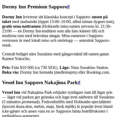
Dormy Inn Premium Sapporo
#
Dormy Inn
levererar sitt klassiska koncept i Sapporo:
onsen på
taket
med stadsutsikt (öppet 15:00–10:00, alltså nästan dygnet runt),
gratis sena-nattramen
(Hokkaido miso-ramen serveras kl. 21:30–
23:00 — en Dormy Inn-tradition som alla fans känner till) och
moderna rum med bekväma sängar. Miso-ramenen i Sapporo-
versionen är med lokalt miso och smörtopp — autentisk Sapporo-
smak.
Centralt beläget nära Susukino med gångavstånd till ramen-gatan
Ramen Yokocho.
Pris:
Från ¥10 000 (ca 730 SEK).
Läge:
Nära Susukino Station.
Boka via:
Dormy Inn hemsida (medlemspris) eller Booking.com.
Vessel Inn Sapporo Nakajima Park
#
Vessel Inn
vid Nakajima Park erbjuder rymligare rum till lägre pris
— läget vid parken ger grönska och lugn trots närheten till Susukino
(5 minuters promenad). Frukostbuffén med Hokkaido-specialiteter
(laxrom ikura-don, melon, majs, färsk mjölk) är populär även bland
icke-gäster och anses vara en av Sapporos bästa hotellfrukoster i
mellanklass-segmentet.