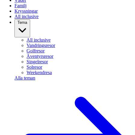
Väder
Familj
Kryssningar
All inclusive
Tema
All inclusive
Vandringsresor
Golfresor
Äventyrsresor
Singelresor
Solresor
Weekendresa
Alla teman