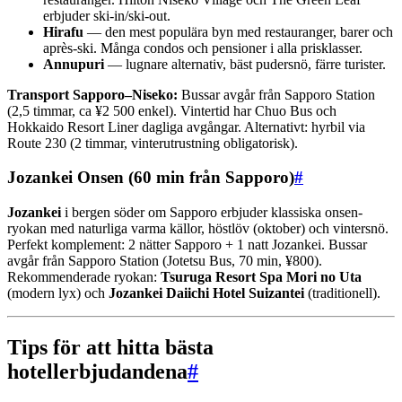
erbjuder ski-in/ski-out.
Hirafu
— den mest populära byn med restauranger, barer och
après-ski. Många condos och pensioner i alla prisklasser.
Annupuri
— lugnare alternativ, bäst pudersnö, färre turister.
Transport Sapporo–Niseko:
Bussar avgår från Sapporo Station
(2,5 timmar, ca ¥2 500 enkel). Vintertid har Chuo Bus och
Hokkaido Resort Liner dagliga avgångar. Alternativt: hyrbil via
Route 230 (2 timmar, vinterutrustning obligatorisk).
Jozankei Onsen (60 min från Sapporo)
#
Jozankei
i bergen söder om Sapporo erbjuder klassiska onsen-
ryokan med naturliga varma källor, höstlöv (oktober) och vintersnö.
Perfekt komplement: 2 nätter Sapporo + 1 natt Jozankei. Bussar
avgår från Sapporo Station (Jotetsu Bus, 70 min, ¥800).
Rekommenderade ryokan:
Tsuruga Resort Spa Mori no Uta
(modern lyx) och
Jozankei Daiichi Hotel Suizantei
(traditionell).
Tips för att hitta bästa
hotellerbjudandena
#