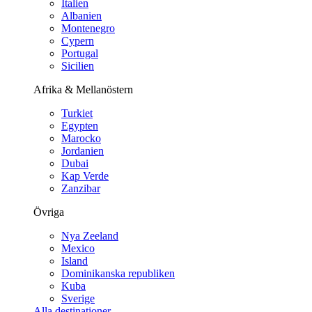
Italien
Albanien
Montenegro
Cypern
Portugal
Sicilien
Afrika & Mellanöstern
Turkiet
Egypten
Marocko
Jordanien
Dubai
Kap Verde
Zanzibar
Övriga
Nya Zeeland
Mexico
Island
Dominikanska republiken
Kuba
Sverige
Alla destinationer