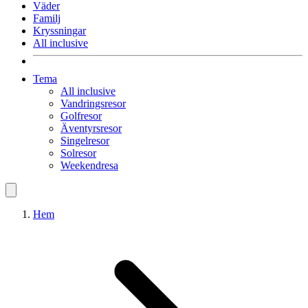
Väder
Familj
Kryssningar
All inclusive
Tema
All inclusive
Vandringsresor
Golfresor
Äventyrsresor
Singelresor
Solresor
Weekendresa
Hem