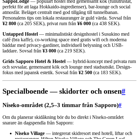
SappoLodge
— populärt hostel med gemensamt kök (fullutrustat,
perfekt för att laga Hokkaido-ingredienser), bar-lounge och social
atmosfär. Beläget centralt med god tillgång till tunnelbanan.
Personalens tips om lokala restauranger är guld värda. Sovsal från
¥2 800
(ca 205 SEK), privat rum från
¥6 000
(ca 438 SEK).
Untapped Hostel
— minimalistiskt designhostel i Susukino med
café (bra kaffe), co-working space med gratis wifi och moderna
bäddar med privacy-gardiner, individuell belysning och USB-
laddare. Sovsal från
¥3 000
(ca 219 SEK).
Grids Sapporo Hotel & Hostel
— hybrid-koncept med privata rum
och sovsalar, gemensamt kök och lounge med stadsutsikt. Design-
fokus med japansk estetik. Sovsal från
¥2 500
(ca 183 SEK).
Specialboende — skidorter och onsen
#
Niseko-området (2,5–3 timmar från Sapporo)
#
Om du planerar skidåkning bör du bo direkt i Niseko-området
snarare än dagspendla från Sapporo:
Niseko Village
— integrerat skidresort med hotell, liftar och
restauranger. Hilton Niseko Village och The Green Leaf