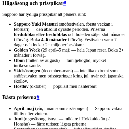
Högsäsong och prisspikar
#
Sapporo har tydliga prisspikar att planera runt:
Sapporo Yuki Matsuri
(snöfestivalen, första veckan i
februari) — den absolut dyraste perioden. Priserna
fördubblas eller tredubblas
och hotellen säljer slut månader
i förväg. Boka
4–6 månader
i förväg. Festivalen varar 7
dagar och lockar 2+ miljoner besökare.
Golden Week
(29 april–5 maj) — hela Japan reser. Boka 2+
månader i förväg.
Obon
(mitten av augusti) — familjehögtid, mycket
inrikesresande.
Skidsäsongen
(december–mars) — inte lika extremt som
snöfestivalen men prisstegringar kring jul, nyår och japanska
skollov.
Höstlöv
(oktober) — populärt men hanterbart.
Bästa priserna
#
April–maj
(vår, innan sommarsäsongen) — Sapporo vaknar
till liv efter vintern.
Juni
(regnsäsong, tsuyu — mildare i Hokkaido än på
Honshu) — färre turister, lägsta priserna.