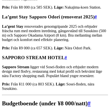
Pris:
Från ¥8 000 (ca 585 SEK).
Läge:
Nakajima-koen Station.
La’gent Stay Sapporo Odori (renoverat 2025)
#
La’gent Stay
renoverades genomgripande 2025 och erbjuder
fräscha rum med modern inredning, gångavstånd till Susukino (500
m) och Sapporo Okadama Airport (8 km). Bra mellanting mellan
budget och komfort med effektiv planering.
Pris:
Från ¥9 000 (ca 657 SEK).
Läge:
Nära Odori Park.
SAPPORO STREAM HOTEL
#
Sapporo Stream
ligger vid Sosei-floden och erbjuder modern
design med flodvy, restaurang med lokal profil och bekvämt läge
nära Factory shopping mall. Populärt bland yngre resenärer.
Pris:
Från ¥11 000 (ca 803 SEK).
Läge:
Sosei-floden, nära
Susukino.
Budgetboende (under ¥8 000/natt)
#