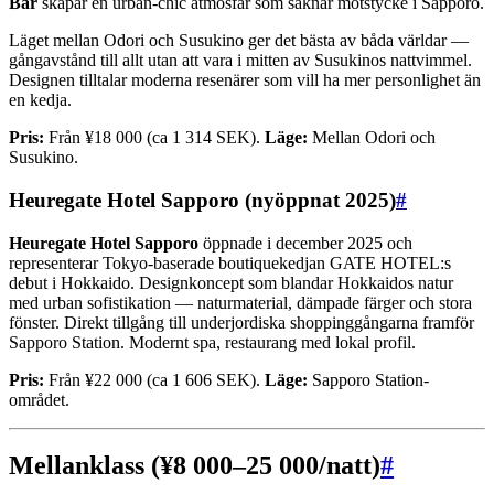
Bar
skapar en urban-chic atmosfär som saknar motstycke i Sapporo.
Läget mellan Odori och Susukino ger det bästa av båda världar —
gångavstånd till allt utan att vara i mitten av Susukinos nattvimmel.
Designen tilltalar moderna resenärer som vill ha mer personlighet än
en kedja.
Pris:
Från ¥18 000 (ca 1 314 SEK).
Läge:
Mellan Odori och
Susukino.
Heuregate Hotel Sapporo (nyöppnat 2025)
#
Heuregate Hotel Sapporo
öppnade i december 2025 och
representerar Tokyo-baserade boutiquekedjan GATE HOTEL:s
debut i Hokkaido. Designkoncept som blandar Hokkaidos natur
med urban sofistikation — naturmaterial, dämpade färger och stora
fönster. Direkt tillgång till underjordiska shoppinggångarna framför
Sapporo Station. Modernt spa, restaurang med lokal profil.
Pris:
Från ¥22 000 (ca 1 606 SEK).
Läge:
Sapporo Station-
området.
Mellanklass (¥8 000–25 000/natt)
#