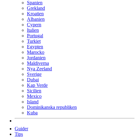
Spanien
Grekland
Kroatien
Albanien
Cypern
Italien
Portugal
Turkiet
Egypten
Marocko
Jordanien
Maldiverna
Nya Zeeland
Sverige
Dubai
Kap Verde
Sicilien
Mexico
Island
Dominikanska republiken
Kuba
Guider
Tips