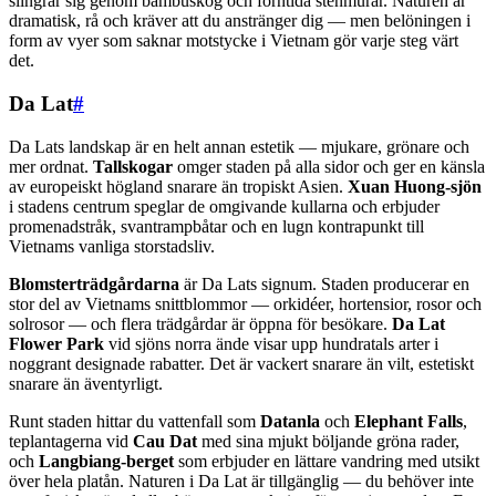
slingrar sig genom bambuskog och forntida stenmurar. Naturen är
dramatisk, rå och kräver att du anstränger dig — men belöningen i
form av vyer som saknar motstycke i Vietnam gör varje steg värt
det.
Da Lat
#
Da Lats landskap är en helt annan estetik — mjukare, grönare och
mer ordnat.
Tallskogar
omger staden på alla sidor och ger en känsla
av europeiskt högland snarare än tropiskt Asien.
Xuan Huong-sjön
i stadens centrum speglar de omgivande kullarna och erbjuder
promenadstråk, svantrampbåtar och en lugn kontrapunkt till
Vietnams vanliga storstadsliv.
Blomsterträdgårdarna
är Da Lats signum. Staden producerar en
stor del av Vietnams snittblommor — orkidéer, hortensior, rosor och
solrosor — och flera trädgårdar är öppna för besökare.
Da Lat
Flower Park
vid sjöns norra ände visar upp hundratals arter i
noggrant designade rabatter. Det är vackert snarare än vilt, estetiskt
snarare än äventyrligt.
Runt staden hittar du vattenfall som
Datanla
och
Elephant Falls
,
teplantagerna vid
Cau Dat
med sina mjukt böljande gröna rader,
och
Langbiang-berget
som erbjuder en lättare vandring med utsikt
över hela platån. Naturen i Da Lat är tillgänglig — du behöver inte