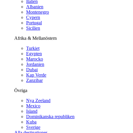
Italien
Albanien
Montenegro
Cypern
Portugal
Sicilien
Afrika & Mellanöstern
Turkiet
Egypten
Marocko
Jordanien
Dubai
Kap Verde
Zanzibar
Övriga
Nya Zeeland
Mexico
Island
Dominikanska republiken
Kuba
Sverige
Alla destinationer