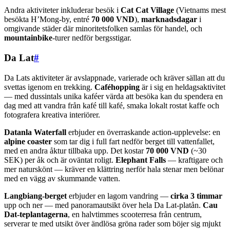
Andra aktiviteter inkluderar besök i
Cat Cat Village
(Vietnams mest
besökta H’Mong-by, entré
70 000 VND
),
marknadsdagar
i
omgivande städer där minoritetsfolken samlas för handel, och
mountainbike
-turer nedför bergsstigar.
Da Lat
#
Da Lats aktiviteter är avslappnade, varierade och kräver sällan att du
svettas igenom en trekking.
Caféhopping
är i sig en heldagsaktivitet
— med dussintals unika kaféer värda att besöka kan du spendera en
dag med att vandra från kafé till kafé, smaka lokalt rostat kaffe och
fotografera kreativa interiörer.
Datanla Waterfall
erbjuder en överraskande action-upplevelse: en
alpine coaster
som tar dig i full fart nedför berget till vattenfallet,
med en andra åktur tillbaka upp. Det kostar
70 000 VND
(~30
SEK) per åk och är oväntat roligt.
Elephant Falls
— kraftigare och
mer naturskönt — kräver en klättring nerför hala stenar men belönar
med en vägg av skummande vatten.
Langbiang-berget
erbjuder en lagom vandring —
cirka 3 timmar
upp och ner — med panoramautsikt över hela Da Lat-platån.
Cau
Dat-teplantagerna
, en halvtimmes scooterresa från centrum,
serverar te med utsikt över ändlösa gröna rader som böjer sig mjukt