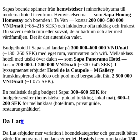
Sapas boende spänner från
hemvistelser
i minoritetsbyarna till
moderna hotell i centrum. Hemvistelseerna — som
Sapa Hmong
Homestay
och boenden i Ta Van — kostar
200 000–500 000
VND/natt
(~85–215 SEK) och inkluderar ofta middag och frukost.
Du sover i enkla rum eller sovsal, delar badrum och äter med
värdfamiljen. Det är det autentiska valet.
Budgethotell i Sapa stad landar på
300 000–600 000 VND/natt
(~130–260 SEK) med eget rum, varmvatten och wifi. Mellanklass-
hotell med utsikt över dalen — som
Sapa Panorama Hotel
—
kostar
700 000–1 500 000 VND/natt
(~300–645 SEK). I
lyxsegmentet erbjuder
Hotel de la Coupole – MGallery
franskinspirerad art déco och pool med bergsutsikt från
2 500 000
VND/natt
(~1 075 SEK).
En realistisk daglig budget i Sapa:
300–600 SEK
för
budgetresenärer (hemvistelse, guidad trekking, lokal mat),
600–1
200 SEK
för mellanklass (hotellrum, privat guide,
restaurangmåltider).
Da Lat
#
Da Lat erbjuder mer variation i boendekategorier och generellt bättre
värde för pengarna i mellansegmentet.
Hostels
i centrum kostar
150