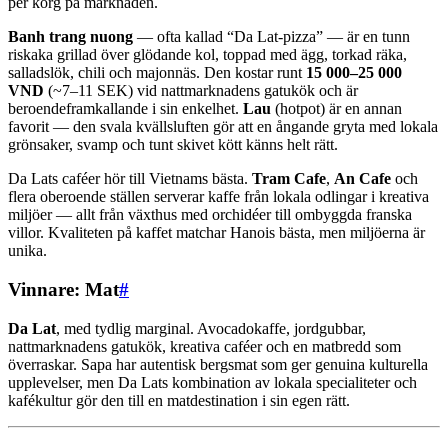
per korg på marknaden.
Banh trang nuong
— ofta kallad “Da Lat-pizza” — är en tunn
riskaka grillad över glödande kol, toppad med ägg, torkad räka,
salladslök, chili och majonnäs. Den kostar runt
15 000–25 000
VND
(~7–11 SEK) vid nattmarknadens gatukök och är
beroendeframkallande i sin enkelhet.
Lau
(hotpot) är en annan
favorit — den svala kvällsluften gör att en ångande gryta med lokala
grönsaker, svamp och tunt skivet kött känns helt rätt.
Da Lats caféer hör till Vietnams bästa.
Tram Cafe
,
An Cafe
och
flera oberoende ställen serverar kaffe från lokala odlingar i kreativa
miljöer — allt från växthus med orchidéer till ombyggda franska
villor. Kvaliteten på kaffet matchar Hanois bästa, men miljöerna är
unika.
Vinnare: Mat
#
Da Lat
, med tydlig marginal. Avocadokaffe, jordgubbar,
nattmarknadens gatukök, kreativa caféer och en matbredd som
överraskar. Sapa har autentisk bergsmat som ger genuina kulturella
upplevelser, men Da Lats kombination av lokala specialiteter och
kafékultur gör den till en matdestination i sin egen rätt.