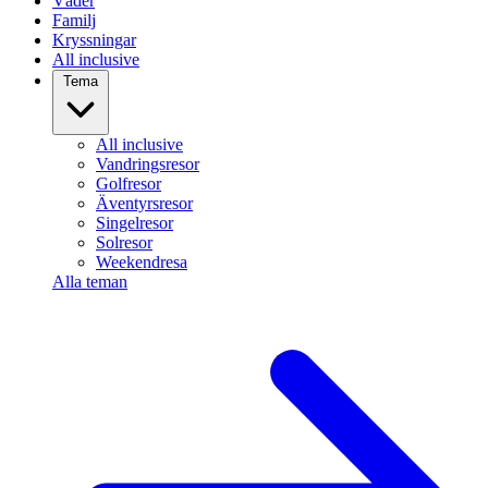
Väder
Familj
Kryssningar
All inclusive
Tema
All inclusive
Vandringsresor
Golfresor
Äventyrsresor
Singelresor
Solresor
Weekendresa
Alla teman