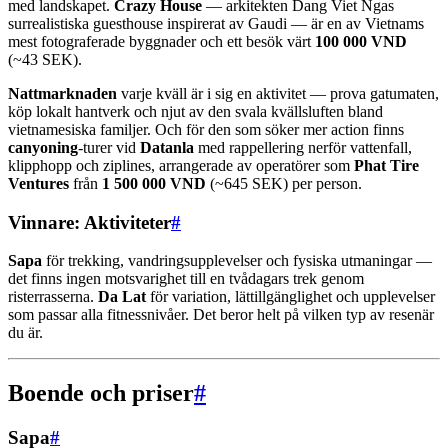
med landskapet.
Crazy House
— arkitekten Dang Viet Ngas
surrealistiska guesthouse inspirerat av Gaudi — är en av Vietnams
mest fotograferade byggnader och ett besök värt
100 000 VND
(~43 SEK).
Nattmarknaden
varje kväll är i sig en aktivitet — prova gatumaten,
köp lokalt hantverk och njut av den svala kvällsluften bland
vietnamesiska familjer. Och för den som söker mer action finns
canyoning
-turer vid
Datanla
med rappellering nerför vattenfall,
klipphopp och ziplines, arrangerade av operatörer som
Phat Tire
Ventures
från
1 500 000 VND
(~645 SEK) per person.
Vinnare: Aktiviteter
#
Sapa
för trekking, vandringsupplevelser och fysiska utmaningar —
det finns ingen motsvarighet till en tvådagars trek genom
risterrasserna.
Da Lat
för variation, lättillgänglighet och upplevelser
som passar alla fitnessnivåer. Det beror helt på vilken typ av resenär
du är.
Boende och priser
#
Sapa
#