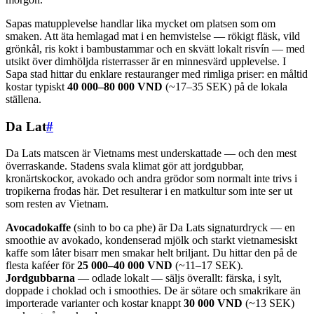
Sapas matupplevelse handlar lika mycket om platsen som om
smaken. Att äta hemlagad mat i en hemvistelse — rökigt fläsk, vild
grönkål, ris kokt i bambustammar och en skvätt lokalt risvín — med
utsikt över dimhöljda risterrasser är en minnesvärd upplevelse. I
Sapa stad hittar du enklare restauranger med rimliga priser: en måltid
kostar typiskt
40 000–80 000 VND
(~17–35 SEK) på de lokala
ställena.
Da Lat
#
Da Lats matscen är Vietnams mest underskattade — och den mest
överraskande. Stadens svala klimat gör att jordgubbar,
kronärtskockor, avokado och andra grödor som normalt inte trivs i
tropikerna frodas här. Det resulterar i en matkultur som inte ser ut
som resten av Vietnam.
Avocadokaffe
(sinh to bo ca phe) är Da Lats signaturdryck — en
smoothie av avokado, kondenserad mjölk och starkt vietnamesiskt
kaffe som låter bisarr men smakar helt briljant. Du hittar den på de
flesta kaféer för
25 000–40 000 VND
(~11–17 SEK).
Jordgubbarna
— odlade lokalt — säljs överallt: färska, i sylt,
doppade i choklad och i smoothies. De är sötare och smakrikare än
importerade varianter och kostar knappt
30 000 VND
(~13 SEK)