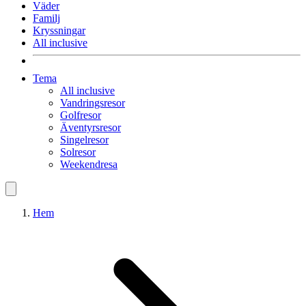
Väder
Familj
Kryssningar
All inclusive
Tema
All inclusive
Vandringsresor
Golfresor
Äventyrsresor
Singelresor
Solresor
Weekendresa
Hem