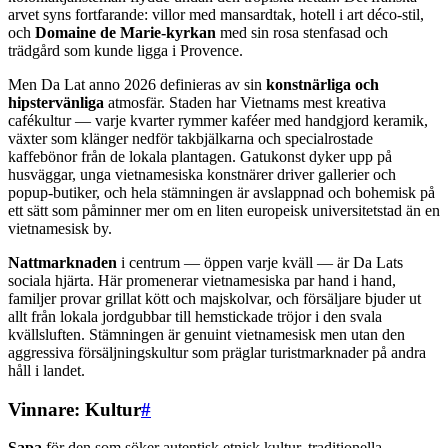
arvet syns fortfarande: villor med mansardtak, hotell i art déco-stil,
och
Domaine de Marie-kyrkan
med sin rosa stenfasad och
trädgård som kunde ligga i Provence.
Men Da Lat anno 2026 definieras av sin
konstnärliga och
hipstervänliga
atmosfär. Staden har Vietnams mest kreativa
cafékultur — varje kvarter rymmer kaféer med handgjord keramik,
växter som klänger nedför takbjälkarna och specialrostade
kaffebönor från de lokala plantagen. Gatukonst dyker upp på
husväggar, unga vietnamesiska konstnärer driver gallerier och
popup-butiker, och hela stämningen är avslappnad och bohemisk på
ett sätt som påminner mer om en liten europeisk universitetstad än en
vietnamesisk by.
Nattmarknaden
i centrum — öppen varje kväll — är Da Lats
sociala hjärta. Här promenerar vietnamesiska par hand i hand,
familjer provar grillat kött och majskolvar, och försäljare bjuder ut
allt från lokala jordgubbar till hemstickade tröjor i den svala
kvällsluften. Stämningen är genuint vietnamesisk men utan den
aggressiva försäljningskultur som präglar turistmarknader på andra
håll i landet.
Vinnare: Kultur
#
Sapa
för den som söker autentisk etnisk kultur, traditionella