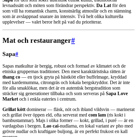
levnadssätt och möten som förändrar perspektiv.
Da Lat
för den
som vill ha romantisk charm, konstnärlig atmosfär och en stämning
som är avslappnad snarare än intensiv. Två helt olika kulturella
upplevelser — valet beror helt på vad du prioriterar.
Mat och restauranger
#
Sapa
#
Sapas matkultur är bergig, robust och formad av klimatet och de
etniska gruppernas traditioner. Den mest karaktäristiska rätten är
thang co
— en tjock gryta på hästkött eller buffelmage, kryddad
med kardemumma, citrongräs och lokala bergskryddor. Det är inte
för alla smaklökar, men det är en autentisk bergstradition som
sträcker sig generationer tillbaka och som serveras på
Sapa Love
Market
och i enkla eateries i centrum.
Grillat kött
dominerar — fläsk, nöt och ibland vildsvin — marinerat
och grillat över öppen eld, ofta serverat med
com lam
(ris kokt i
bambustammar). Majs i olika former — kokt, grillad, i puré — är en
vardagsbas i bergen.
Lao cai
-nudlarna, en lokal variant av pho med
grövre nudlar och kraftigare buljong, är en perfekt frukost en kall
morgon.