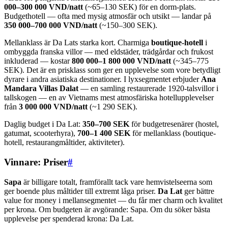
000–300 000 VND/natt
(~65–130 SEK) för en dorm-plats.
Budgethotell — ofta med mysig atmosfär och utsikt — landar på
350 000–700 000 VND/natt
(~150–300 SEK).
Mellanklass är Da Lats starka kort. Charmiga
boutique-hotell
i
ombyggda franska villor — med eldstäder, trädgårdar och frukost
inkluderad — kostar
800 000–1 800 000 VND/natt
(~345–775
SEK). Det är en prisklass som ger en upplevelse som vore betydligt
dyrare i andra asiatiska destinationer. I lyxsegmentet erbjuder
Ana
Mandara Villas Dalat
— en samling restaurerade 1920-talsvillor i
tallskogen — en av Vietnams mest atmosfäriska hotellupplevelser
från
3 000 000 VND/natt
(~1 290 SEK).
Daglig budget i Da Lat:
350–700 SEK
för budgetresenärer (hostel,
gatumat, scooterhyra),
700–1 400 SEK
för mellanklass (boutique-
hotell, restaurangmåltider, aktiviteter).
Vinnare: Priser
#
Sapa
är billigare totalt, framförallt tack vare hemvistelseerna som
ger boende plus måltider till extremt låga priser.
Da Lat
ger bättre
value for money i mellansegmentet — du får mer charm och kvalitet
per krona. Om budgeten är avgörande: Sapa. Om du söker bästa
upplevelse per spenderad krona: Da Lat.