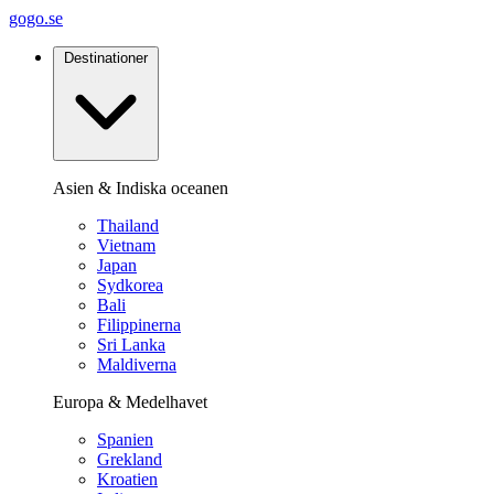
gogo.se
Destinationer
Asien & Indiska oceanen
Thailand
Vietnam
Japan
Sydkorea
Bali
Filippinerna
Sri Lanka
Maldiverna
Europa & Medelhavet
Spanien
Grekland
Kroatien