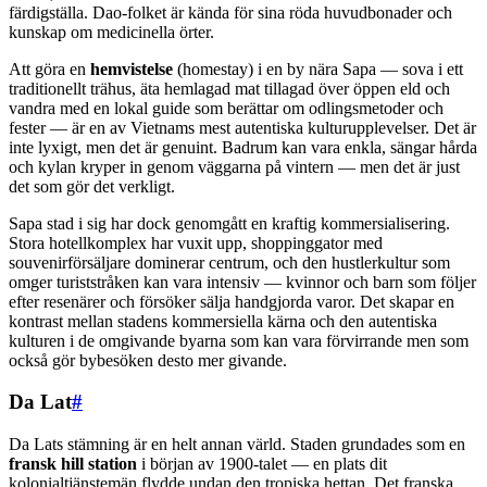
färdigställa. Dao-folket är kända för sina röda huvudbonader och
kunskap om medicinella örter.
Att göra en
hemvistelse
(homestay) i en by nära Sapa — sova i ett
traditionellt trähus, äta hemlagad mat tillagad över öppen eld och
vandra med en lokal guide som berättar om odlingsmetoder och
fester — är en av Vietnams mest autentiska kulturupplevelser. Det är
inte lyxigt, men det är genuint. Badrum kan vara enkla, sängar hårda
och kylan kryper in genom väggarna på vintern — men det är just
det som gör det verkligt.
Sapa stad i sig har dock genomgått en kraftig kommersialisering.
Stora hotellkomplex har vuxit upp, shoppinggator med
souvenirförsäljare dominerar centrum, och den hustlerkultur som
omger turiststråken kan vara intensiv — kvinnor och barn som följer
efter resenärer och försöker sälja handgjorda varor. Det skapar en
kontrast mellan stadens kommersiella kärna och den autentiska
kulturen i de omgivande byarna som kan vara förvirrande men som
också gör bybesöken desto mer givande.
Da Lat
#
Da Lats stämning är en helt annan värld. Staden grundades som en
fransk hill station
i början av 1900-talet — en plats dit
kolonialtjänstemän flydde undan den tropiska hettan. Det franska