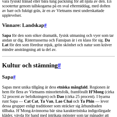
vara fysiskt tränad eller bära tung packning för att njuta av den. En
scootertur genom tallskogarna på en sval eftermiddag, med doften
av barr och fuktigt gräs, är en av Vietnams mest underskattade
upplevelser.
Vinnare: Landskap
#
Sapa
för den som söker dramatik, fysisk utmaning och vyer som tar
andan ur dig. Risterrasserna och Fansipan är i en klass för sig.
Da
Lat
för den som föredrar mjuk, grön skönhet och natur som kräver
mindre ansträngning att ta del av.
Kultur och stämning
#
Sapa
#
Sapas mest unika tillgång är dess
etniska mångfald
. Regionen är
hem för flera av Vietnams minoritetsfolk, framförallt
H’Mong
(cirka
52 procent av befolkningen) och
Dao
(cirka 25 procent). I byarna
runt Sapa —
Cat Cat
,
Ta Van
,
Lao Chai
och
Ta Phin
— lever
dessa grupper enligt traditioner som sträcker sig århundraden
tillbaka. H’Mong-kvinnorna bär sina karakteristiska indigofärgade
kläder, vävda för hand med intrikata mönster som tar månader att