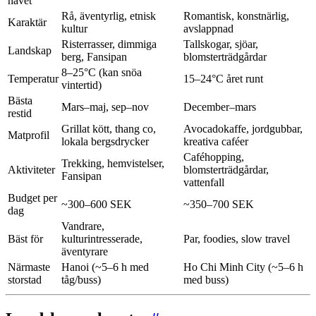
havet
Rå, äventyrlig, etnisk
Romantisk, konstnärlig,
Karaktär
kultur
avslappnad
Risterrasser, dimmiga
Tallskogar, sjöar,
Landskap
berg, Fansipan
blomsterträdgårdar
8–25°C (kan snöa
Temperatur
15–24°C året runt
vintertid)
Bästa
Mars–maj, sep–nov
December–mars
restid
Grillat kött, thang co,
Avocadokaffe, jordgubbar,
Matprofil
lokala bergsdrycker
kreativa caféer
Caféhopping,
Trekking, hemvistelser,
Aktiviteter
blomsterträdgårdar,
Fansipan
vattenfall
Budget per
~300–600 SEK
~350–700 SEK
dag
Vandrare,
Bäst för
kulturintresserade,
Par, foodies, slow travel
äventyrare
Närmaste
Hanoi (~5–6 h med
Ho Chi Minh City (~5–6 h
storstad
tåg/buss)
med buss)