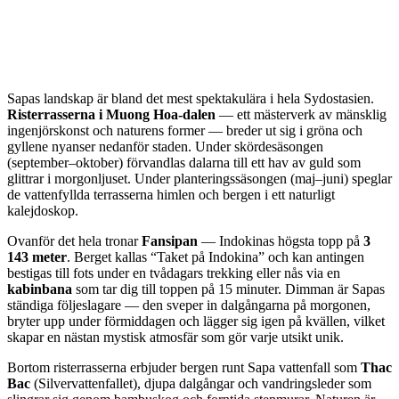
Sapas landskap är bland det mest spektakulära i hela Sydostasien.
Risterrasserna i Muong Hoa-dalen
— ett mästerverk av mänsklig
ingenjörskonst och naturens former — breder ut sig i gröna och
gyllene nyanser nedanför staden. Under skördesäsongen
(september–oktober) förvandlas dalarna till ett hav av guld som
glittrar i morgonljuset. Under planteringssäsongen (maj–juni) speglar
de vattenfyllda terrasserna himlen och bergen i ett naturligt
kalejdoskop.
Ovanför det hela tronar
Fansipan
— Indokinas högsta topp på
3
143 meter
. Berget kallas “Taket på Indokina” och kan antingen
bestigas till fots under en tvådagars trekking eller nås via en
kabinbana
som tar dig till toppen på 15 minuter. Dimman är Sapas
ständiga följeslagare — den sveper in dalgångarna på morgonen,
bryter upp under förmiddagen och lägger sig igen på kvällen, vilket
skapar en nästan mystisk atmosfär som gör varje utsikt unik.
Bortom risterrasserna erbjuder bergen runt Sapa vattenfall som
Thac
Bac
(Silvervattenfallet), djupa dalgångar och vandringsleder som