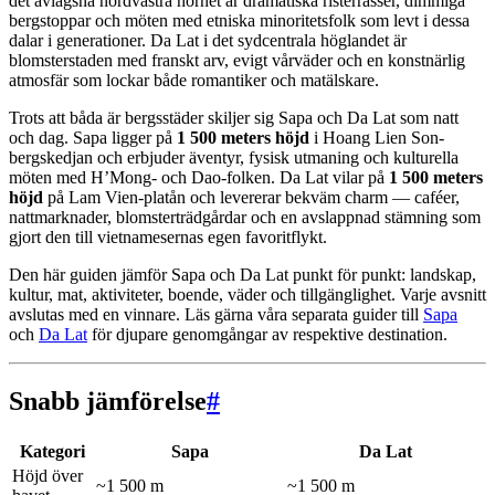
det avlägsna nordvästra hörnet är dramatiska risterrasser, dimmiga
bergstoppar och möten med etniska minoritetsfolk som levt i dessa
dalar i generationer. Da Lat i det sydcentrala höglandet är
blomsterstaden med franskt arv, evigt vårväder och en konstnärlig
atmosfär som lockar både romantiker och matälskare.
Trots att båda är bergsstäder skiljer sig Sapa och Da Lat som natt
och dag. Sapa ligger på
1 500 meters höjd
i Hoang Lien Son-
bergskedjan och erbjuder äventyr, fysisk utmaning och kulturella
möten med H’Mong- och Dao-folken. Da Lat vilar på
1 500 meters
höjd
på Lam Vien-platån och levererar bekväm charm — caféer,
nattmarknader, blomsterträdgårdar och en avslappnad stämning som
gjort den till vietnamesernas egen favoritflykt.
Den här guiden jämför Sapa och Da Lat punkt för punkt: landskap,
kultur, mat, aktiviteter, boende, väder och tillgänglighet. Varje avsnitt
avslutas med en vinnare. Läs gärna våra separata guider till
Sapa
och
Da Lat
för djupare genomgångar av respektive destination.
Snabb jämförelse
#
Kategori
Sapa
Da Lat
Höjd över
~1 500 m
~1 500 m