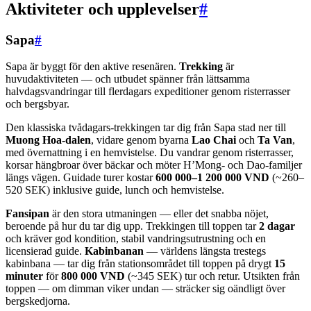
Aktiviteter och upplevelser
#
Sapa
#
Sapa är byggt för den aktive resenären.
Trekking
är
huvudaktiviteten — och utbudet spänner från lättsamma
halvdagsvandringar till flerdagars expeditioner genom risterrasser
och bergsbyar.
Den klassiska tvådagars-trekkingen tar dig från Sapa stad ner till
Muong Hoa-dalen
, vidare genom byarna
Lao Chai
och
Ta Van
,
med övernattning i en hemvistelse. Du vandrar genom risterrasser,
korsar hängbroar över bäckar och möter H’Mong- och Dao-familjer
längs vägen. Guidade turer kostar
600 000–1 200 000 VND
(~260–
520 SEK) inklusive guide, lunch och hemvistelse.
Fansipan
är den stora utmaningen — eller det snabba nöjet,
beroende på hur du tar dig upp. Trekkingen till toppen tar
2 dagar
och kräver god kondition, stabil vandringsutrustning och en
licensierad guide.
Kabinbanan
— världens längsta trestegs
kabinbana — tar dig från stationsområdet till toppen på drygt
15
minuter
för
800 000 VND
(~345 SEK) tur och retur. Utsikten från
toppen — om dimman viker undan — sträcker sig oändligt över
bergskedjorna.