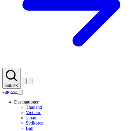
Sök
⌘K
gogo.se
Destinationer
Thailand
Vietnam
Japan
Sydkorea
Bali