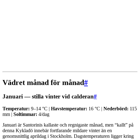
Vädret månad för månad
#
Januari — stilla vinter vid calderan
#
Temperatur:
9–14 °C |
Havstemperatur:
16 °C |
Nederbörd:
115
mm |
Soltimmar:
4/dag
Januari är Santorinis kallaste och regnigaste månad, men “kallt” på
denna Kykladö innebär fortfarande mildare vinter än en
genomsnittlig aprildag i Stockholm. Dagstemperaturen ligger kring