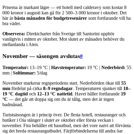
Priserna är markant lägre — ett hotell med calderavy som kostar 8
000 kronor i augusti kan gå för 2 500–3 000 kronor i oktober. Det
här är
bästa månaden för budgetresenärer
som fortfarande vill ha
bra väder.
Observera:
Direktcharter från Sverige till Santorini upphör
vanligtvis i mitten av oktober. Mot slutet av månaden behöver du
mellanlanda i Aten.
November — säsongen avslutas
#
Temperatur:
13–19 °C |
Havstemperatur:
19 °C |
Nederbörd:
55
mm |
Soltimmar:
5/dag
November markerar regnperiodens start. Nederbörden ökar till
55
mm
fördelat på cirka
8–9 regndagar
. Temperaturen sjunker till
18–
19 °C dagtid
och
12–13 °C nattetid
. Havet håller fortfarande
19
°C
— det går att doppa sig om du är tålig, men det är ingen
badmånad.
Turistsäsongen är i princip över. De flesta hotell, restauranger och
butiker i Oia stänger i slutet av oktober eller första veckan i
november. Fira behåller ett basutbud, men det vore naivt att förvänta
sig det breda restaurangutbudet. Färjförbindelserna till andra öar