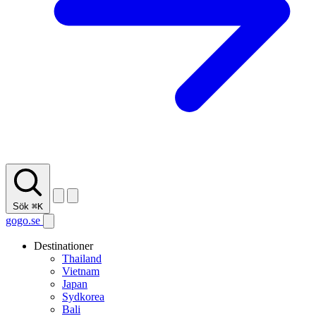
Sök
⌘K
gogo.se
Destinationer
Thailand
Vietnam
Japan
Sydkorea
Bali