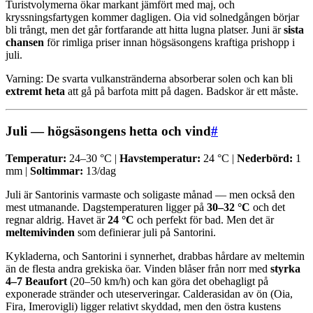
Turistvolymerna ökar markant jämfört med maj, och
kryssningsfartygen kommer dagligen. Oia vid solnedgången börjar
bli trångt, men det går fortfarande att hitta lugna platser. Juni är
sista
chansen
för rimliga priser innan högsäsongens kraftiga prishopp i
juli.
Varning: De svarta vulkanstränderna absorberar solen och kan bli
extremt heta
att gå på barfota mitt på dagen. Badskor är ett måste.
Juli — högsäsongens hetta och vind
#
Temperatur:
24–30 °C |
Havstemperatur:
24 °C |
Nederbörd:
1
mm |
Soltimmar:
13/dag
Juli är Santorinis varmaste och soligaste månad — men också den
mest utmanande. Dagstemperaturen ligger på
30–32 °C
och det
regnar aldrig. Havet är
24 °C
och perfekt för bad. Men det är
meltemivinden
som definierar juli på Santorini.
Kykladerna, och Santorini i synnerhet, drabbas hårdare av meltemin
än de flesta andra grekiska öar. Vinden blåser från norr med
styrka
4–7 Beaufort
(20–50 km/h) och kan göra det obehagligt på
exponerade stränder och uteserveringar. Calderasidan av ön (Oia,
Fira, Imerovigli) ligger relativt skyddad, men den östra kustens