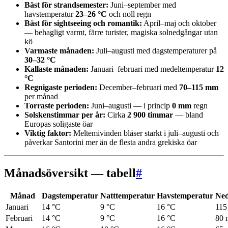
Bäst för strandsemester:
Juni–september med
havstemperatur
23–26 °C
och noll regn
Bäst för sightseeing och romantik:
April–maj och oktober
— behagligt varmt, färre turister, magiska solnedgångar utan
kö
Varmaste månaden:
Juli–augusti med dagstemperaturer på
30–32 °C
Kallaste månaden:
Januari–februari med medeltemperatur
12
°C
Regnigaste perioden:
December–februari med
70–115 mm
per månad
Torraste perioden:
Juni–augusti — i princip
0 mm
regn
Solskenstimmar per år:
Cirka
2 900 timmar
— bland
Europas soligaste öar
Viktig faktor:
Meltemivinden blåser starkt i juli–augusti och
påverkar Santorini mer än de flesta andra grekiska öar
Månadsöversikt — tabell
#
Månad
Dagstemperatur
Natttemperatur
Havstemperatur
Ned
Januari
14 °C
9 °C
16 °C
11
Februari
14 °C
9 °C
16 °C
80