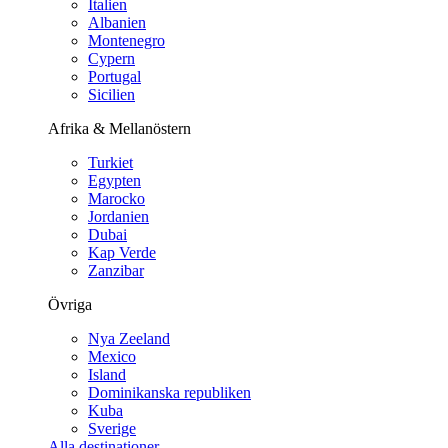
Italien
Albanien
Montenegro
Cypern
Portugal
Sicilien
Afrika & Mellanöstern
Turkiet
Egypten
Marocko
Jordanien
Dubai
Kap Verde
Zanzibar
Övriga
Nya Zeeland
Mexico
Island
Dominikanska republiken
Kuba
Sverige
Alla destinationer