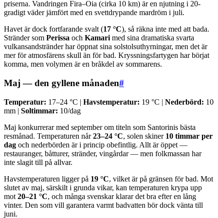
priserna. Vandringen Fira–Oia (cirka 10 km) är en njutning i 20-
gradigt väder jämfört med en svettdrypande mardröm i juli.
Havet är dock fortfarande svalt (
17 °C
), så räkna inte med att bada.
Stränder som
Perissa
och
Kamari
med sina dramatiska svarta
vulkansandstränder har öppnat sina solstolsuthyrningar, men det är
mer för atmosfärens skull än för bad. Kryssningsfartygen har börjat
komma, men volymen är en bråkdel av sommarens.
Maj — den gyllene månaden
#
Temperatur:
17–24 °C |
Havstemperatur:
19 °C |
Nederbörd:
10
mm |
Soltimmar:
10/dag
Maj konkurrerar med september om titeln som Santorinis bästa
resmånad. Temperaturen når
23–24 °C
, solen skiner
10 timmar per
dag
och nederbörden är i princip obefintlig. Allt är öppet —
restauranger, båtturer, stränder, vingårdar — men folkmassan har
inte slagit till på allvar.
Havstemperaturen ligger på
19 °C
, vilket är på gränsen för bad. Mot
slutet av maj, särskilt i grunda vikar, kan temperaturen krypa upp
mot
20–21 °C
, och många svenskar klarar det bra efter en lång
vinter. Den som vill garantera varmt badvatten bör dock vänta till
juni.