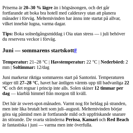
Priserna är
20–30 % lägre
än i högsäsongen, och det går
fortfarande att boka bra hotell med calderavy utan att planera
månader i förväg. Meltemivinden har ännu inte startat på allvar,
vilket innebär lugna, varma dagar.
Tips:
Boka solnedgångsmiddag i Oia utan stress — i juli behöver
du reservera veckor i förväg.
Juni — sommarens startskott
#
Temperatur:
21–28 °C |
Havstemperatur:
22 °C |
Nederbörd:
2
mm |
Soltimmar:
12/dag
Juni markerar riktiga sommarens start på Santorini. Temperaturen
stiger till
27–28 °C
, havet har äntligen värmts upp till badvanliga
22
°C
och det regnar i princip inte alls. Solen skiner
12 timmar per
dag
— klarblå himmel från morgon till kväll.
Det här är sweet-spot-månaden. Varmt nog för heldag på stranden,
men inte lika brutalt hett som juli–augusti. Meltemivinden börjar
göra sig påmind men är fortfarande mild och uppfriskande snarare
än störande. De svarta stränderna
Perissa
,
Kamari
och
Red Beach
är fantastiska i juni — varma men inte överfulla.