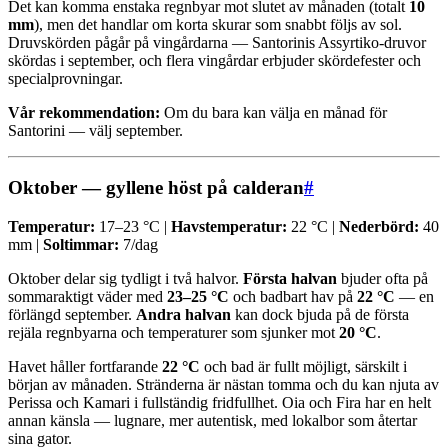
Det kan komma enstaka regnbyar mot slutet av månaden (totalt
10
mm
), men det handlar om korta skurar som snabbt följs av sol.
Druvskörden pågår på vingårdarna — Santorinis Assyrtiko-druvor
skördas i september, och flera vingårdar erbjuder skördefester och
specialprovningar.
Vår rekommendation:
Om du bara kan välja en månad för
Santorini — välj september.
Oktober — gyllene höst på calderan
#
Temperatur:
17–23 °C |
Havstemperatur:
22 °C |
Nederbörd:
40
mm |
Soltimmar:
7/dag
Oktober delar sig tydligt i två halvor.
Första halvan
bjuder ofta på
sommaraktigt väder med
23–25 °C
och badbart hav på
22 °C
— en
förlängd september.
Andra halvan
kan dock bjuda på de första
rejäla regnbyarna och temperaturer som sjunker mot
20 °C
.
Havet håller fortfarande
22 °C
och bad är fullt möjligt, särskilt i
början av månaden. Stränderna är nästan tomma och du kan njuta av
Perissa och Kamari i fullständig fridfullhet. Oia och Fira har en helt
annan känsla — lugnare, mer autentisk, med lokalbor som återtar
sina gator.