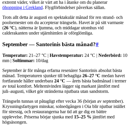
extremt väder, vilket är värt att ha i åtanke om du planerar
öhoppning i Grekland
. Flygförbindelser påverkas sällan.
Trots allt detta är augusti en spektakulär månad för ren strand- och
poolsemester om du accepterar trängseln. Havet är på sitt varmaste
(
26 °C
), nätterna är ljumma, och middagar utomhus vid
calderakanten under stjärnhimlen är oförglömliga.
September — Santorinis bästa månad?
#
Temperatur:
21–27 °C |
Havstemperatur:
24 °C |
Nederbörd:
10
mm |
Soltimmar:
10/dag
September är för många erfarna resenärer Santorinis absolut bästa
månad. Temperaturen sjunker till behagliga
26–27 °C
medan havet
fortfarande håller underbara
24 °C
— årets bästa badmånad i termer
av total komfort. Meltemivinden lägger sig markant jämfört med
juli–augusti, vilket gör stränderna njutbara utan sandstorm.
Trängseln tunnas ut påtagligt efter vecka 36 (början av september).
Kryssningsfartygen minskar, solnedgången i Oia blir njutbar istället
för stressig, och restaurangerna har tid att ge dig en bättre
upplevelse. Priserna börjar sjunka med
15–25 %
jämfört med
högsäsongen.