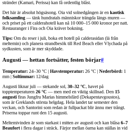
stränder (Kamari, Perissa) kan få ordentlig blåst.
Det här är absolut högsäsong. Oia vid solnedgången är en
kaotisk
folksamling
— tänk hundratals människor trängda längs muren —
och priset på ett calderahotell kan nå 10 000–15 000 kronor per natt.
Restauranger i Fira och Oia kräver bokning.
Tips:
Om du reser i juli, boka ett hotell på calderasidan (lä från
meltemin) och planera strandbesök till Red Beach eller Vlychada på
sydkusten, som är mer skyddade.
Augusti — hettan fortsätter, festen börjar
#
Temperatur:
24–30 °C |
Havstemperatur:
26 °C |
Nederbörd:
1
mm |
Soltimmar:
12/dag
Augusti liknar juli — stekande sol,
30–32 °C
, havet på
topptemperaturen
26 °C
— men med en viktig skillnad. Den
15
augusti
firas Jungfru Marias himmelsfärd (Dekapentavgoustos),
som är Greklands största helgdag. Hela landet tar semester den
veckan, och Santorini som redan är fullpackat blir ännu mer trångt.
Priserna toppar runt den 15 augusti.
Meltemivinden är som starkast i mitten av augusti och kan blåsa
6–7
Beaufort
i flera dagar i sträck. Färjor mellan öarna kan ställas in vid