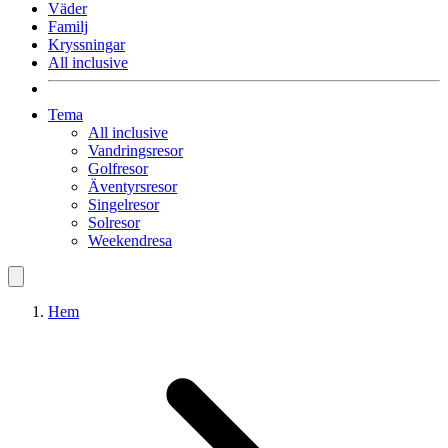
Väder
Familj
Kryssningar
All inclusive
Tema
All inclusive
Vandringsresor
Golfresor
Äventyrsresor
Singelresor
Solresor
Weekendresa
Hem