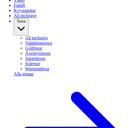
Väder
Familj
Kryssningar
All inclusive
Tema
All inclusive
Vandringsresor
Golfresor
Äventyrsresor
Singelresor
Solresor
Weekendresa
Alla teman