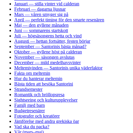
Januari — stilla vinter vid calderan
Februari — dagarna ljusnar
Mars — våren smyger sig på
April — perfekt timing för den smarte resenären
Maj — den gyllene månaden
Juni — sommarens startskott
Juli — högsäsongens hetta och vind
Augusti — hettan fortsätter, festen börjar
September — Santorinis bästa månad?
Oktober — gyllene höst på calderan
November — säsongen avslutas
December — mild medelhavsvinter
Meltemivinden — Santorinis unika väderfaktor
Fakta om meltemin
Hur du hanterar meltemin
Bästa tiden att besöka Santorini
Strandsemester
Romantik och bröllopsresa
Sightseeing och kulturupplevelser
Familj med barn
Budgetresenärer
Fotografer och kreatörer
Jämförelse med andra grekiska öar
Vad ska du packa?
Vår (mars–maj)