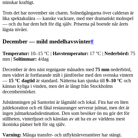
minskar kraftigt.
Trots det har november sin charm. Solnedgångarna över calderan är
lika spektakulära — kanske vackrare, med mer dramatiskt molnspel
— och du har dem helt för dig själv. Priserna på boende når årets
lägsta nivåer.
December — mild medelhavsvinter
#
Temperatur:
10–15 °C |
Havstemperatur:
17 °C |
Nederbörd:
75
mm |
Soltimmar:
4/dag
December är den näst regnigaste månaden med
75 mm
nederbörd,
men vädret är fortfarande milt i jämförelse med den svenska vintern
—
15 °C dagtid
är standard. Nätterna kan sjunka till
9–10 °C
och
kännas kyliga i vinden, men det är långt från Stockholms
decembermörker.
Julstämningen på Santorini är lågmäld och lokal. Fira har en liten
juldekoration och ett fåtal restauranger serverar julmat, men det är
ingen julmarknadsdestination. Den som besöker ön nu gör det för
stillheten, vinterljuset och känslan av att ha en av världens mest
ikoniska platser helt för sig själv.
Varning:
Många transfer- och utflyktsleverantörer har stängt.