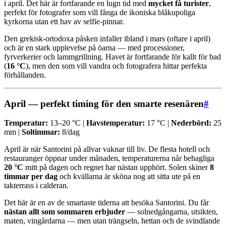
i april. Det här är fortfarande en lugn tid med
mycket få turister
,
perfekt för fotografer som vill fånga de ikoniska blåkupoliga
kyrkorna utan ett hav av selfie-pinnar.
Den grekisk-ortodoxa påsken infaller ibland i mars (oftare i april)
och är en stark upplevelse på öarna — med processioner,
fyrverkerier och lammgrillning. Havet är fortfarande för kallt för bad
(
16 °C
), men den som vill vandra och fotografera hittar perfekta
förhållanden.
April — perfekt timing för den smarte resenären
#
Temperatur:
13–20 °C |
Havstemperatur:
17 °C |
Nederbörd:
25
mm |
Soltimmar:
8/dag
April är när Santorini på allvar vaknar till liv. De flesta hotell och
restauranger öppnar under månaden, temperaturerna når behagliga
20 °C
mitt på dagen och regnet har nästan upphört. Solen skiner
8
timmar per dag
och kvällarna är sköna nog att sitta ute på en
takterrass i calderan.
Det här är en av de smartaste tiderna att besöka Santorini. Du får
nästan allt som sommaren erbjuder
— solnedgångarna, utsikten,
maten, vingårdarna — men utan trängseln, hettan och de svindlande