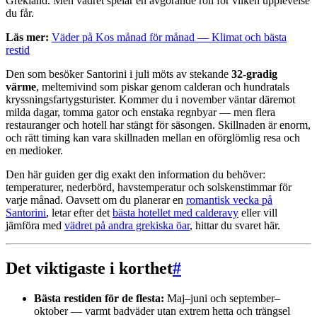
Grekland. Men vädret spelar en avgörande roll för vilken upplevelse
du får.
Läs mer:
Väder på Kos månad för månad — Klimat och bästa
restid
Den som besöker Santorini i juli möts av stekande
32-gradig
värme
, meltemivind som piskar genom calderan och hundratals
kryssningsfartygsturister. Kommer du i november väntar däremot
milda dagar, tomma gator och enstaka regnbyar — men flera
restauranger och hotell har stängt för säsongen. Skillnaden är enorm,
och rätt timing kan vara skillnaden mellan en oförglömlig resa och
en medioker.
Den här guiden ger dig exakt den information du behöver:
temperaturer, nederbörd, havstemperatur och solskenstimmar för
varje månad. Oavsett om du planerar en
romantisk vecka på
Santorini
, letar efter det
bästa hotellet med calderavy
eller vill
jämföra med
vädret på andra grekiska öar
, hittar du svaret här.
Det viktigaste i korthet
#
Bästa restiden för de flesta:
Maj–juni och september–
oktober — varmt badväder utan extrem hetta och trängsel