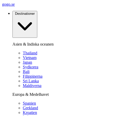
gogo.se
Destinationer
Asien & Indiska oceanen
Thailand
Vietnam
Japan
Sydkorea
Bali
Filippinerna
Sri Lanka
Maldiverna
Europa & Medelhavet
Spanien
Grekland
Kroatien