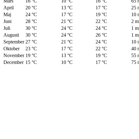
Mars
16 °C
10 °C
16 °C
65
April
20 °C
13 °C
17 °C
25
Maj
24 °C
17 °C
19 °C
10
Juni
28 °C
21 °C
22 °C
2 
Juli
30 °C
24 °C
24 °C
1 
Augusti
30 °C
24 °C
26 °C
1 
September
27 °C
21 °C
24 °C
10
Oktober
23 °C
17 °C
22 °C
40
November
19 °C
13 °C
19 °C
55
December
15 °C
10 °C
17 °C
75