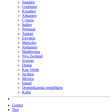
Spanien
Grekland
Kroatien
Albanien
Cypern
Italien
Portugal
Turkiet
Egypten
Marocko
Jordanien
Maldiverna
Nya Zeeland
Sverige
Dubai
Kap Verde
Sicilien
Mexico
Island
Dominikanska republiken
Kuba
Guider
Tips