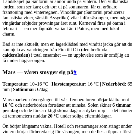
Landskapet på Santorini är annorlunda på vintern. Den vulkaniska
jorden, som ser karg och torr ut på sommaren, får en grönare
framtoning med vinterregnen. Vinodlingar (Santorini producerar
fantastiska viner, särskilt Assyrtiko) vilar inför säsongen, men några
vingårdar erbjuder provningar året runt. Karneval firas på öarna i
februari — en mer lågmäld variant än i Patras, men med lokal
charm.
Bad är inte aktuellt, men en lagerklädsel med vindtät jacka gör att du
kan njuta av vandringen från Fira till Oia (den berömda
calderaleden
) i total ensamhet — en upplevelse som är omöjlig att
få under högsäsongen.
Mars — våren smyger sig på
#
Temperatur:
10–16 °C |
Havstemperatur:
16 °C |
Nederbörd:
65
mm |
Soltimmar:
6/dag
Mars markerar övergången till vår. Temperaturen börjar klättra mot
16 °C
och nederbörden fortsätter att minska. Solen skiner
6 timmar
per dag
och de första riktigt sköna dagarna dyker upp — det händer
att termometern nuddar
20 °C
under soliga eftermiddagar.
Ön börjar långsamt vakna. Hotell och restauranger som stängt under
vintern börjar förbereda sig för säsongen, men de flesta öppnar först