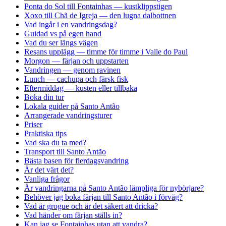
Ponta do Sol till Fontainhas — kustklippstigen
Xoxo till Chã de Igreja — den lugna dalbottnen
Vad ingår i en vandringsdag?
Guidad vs på egen hand
Vad du ser längs vägen
Resans upplägg — timme för timme i Valle do Paul
Morgon — färjan och uppstarten
Vandringen — genom ravinen
Lunch — cachupa och färsk fisk
Eftermiddag — kusten eller tillbaka
Boka din tur
Lokala guider på Santo Antão
Arrangerade vandringsturer
Priser
Praktiska tips
Vad ska du ta med?
Transport till Santo Antão
Bästa basen för flerdagsvandring
Är det värt det?
Vanliga frågor
Är vandringarna på Santo Antão lämpliga för nybörjare?
Behöver jag boka färjan till Santo Antão i förväg?
Vad är grogue och är det säkert att dricka?
Vad händer om färjan ställs in?
Kan jag se Fontainhas utan att vandra?