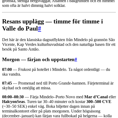
grönska, steniga bergsväggar, Atlanten i bakgrunden och en himmel
som ofta är halvt dimmig halvt solklar.
Resans upplägg — timme för timme i
Valle do Paul
#
Det här är den klassiska dagsutflykten från Mindelo på grannön São
Vicente, Kap Verdes kulturhuvudstad och den naturliga basen för ett
besök på Santo Antão.
Morgon — färjan och uppstarten
#
07:00
— Frukost på hotellet i Mindelo. Ta något ordentligt — du
ska vandra.
07:45
— Promenad ned till Porto Grande-hamnen. Färjeterminal är
skyltad och omöjlig att missa.
08:00–08:30
— Färja Mindelo–Porto Novo med
Mar d’Canal
eller
HalcyonSeas
. Turen tar 30–40 minuter och kostar
300–500 CVE
(~30–50 SEK) enkel väg. Boka biljetter dagen innan på
terminalkontoret eller på plats morgonen. Under högsäsong
(december–januari) kan färjan vara fullbokad på helgerna — kolla