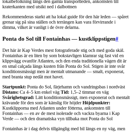
lokalbefolkning längs den gamla transportleden, ankomsten till
kraterkanten med utsikt ned i dalbottnen
Rekommenderas starkt att ha lokal guide för den här leden — spåret
grenar sig på sina ställen och terrängen kan vara förvirrande i
dimma, vilket är vanligt i de övre delarna.
Ponta do Sol till Fontainhas — kustklippstigen
#
Det här är Kap Verdes mest fotograferade stig och med goda skäl.
Fontainhas är en liten by som bokstavligen klamrar sig fast vid en
klippvägg ovanför Atlanten, och den enda traditionella vägen dit är
en smal calçada längs kusten från Ponta do Sol. Stigen är inte svår
konditionsmässigt men är mentalt utmanande — smalt, exponerat,
med branta stup nedåt mot havet.
Startpunkt:
Ponta do Sol, färjehamn och vandringsbas i nordväst
Distans:
Ca 4–5 km enkel väg
Tid:
1,5–2 timmar en väg
Svårighetsgrad:
Lätt konditionsmässigt, men exponerat och mentalt
krävande för den som är känslig för höjder
Höjdpunkter:
Kustklipporna med Atlanten under fötterna, ankomsten till
Fontainhas — en av de mest isolerade och vackra byarna i Kap
Verde — och den dramatiska vyn tillbaka mot Ponta do Sol
Fontainhas är i dag delvis tillgänglig med bil längs en ny väg, men