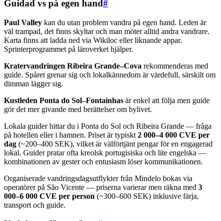
Guidad vs på egen hand
#
Paul Valley
kan du utan problem vandra på egen hand. Leden är
väl trampad, det finns skyltar och man möter alltid andra vandrare.
Karta finns att ladda ned via Wikiloc eller liknande appar.
Sprinterprogrammet på läroverket hjälper.
Kratervandringen Ribeira Grande–Cova
rekommenderas med
guide. Spåret grenar sig och lokalkännedom är värdefull, särskilt om
dimman lägger sig.
Kustleden Ponta do Sol–Fontainhas
är enkel att följa men guide
gör det mer givande med berättelser om bylivet.
Lokala guider hittar du i Ponta do Sol och Ribeira Grande — fråga
på hotellen eller i hamnen. Priset är typiskt
2 000–4 000 CVE per
dag
(~200–400 SEK), vilket är välförtjänt pengar för en engagerad
lokal. Guider pratar ofta kreolsk portugisiska och lite engelska —
kombinationen av gester och entusiasm löser kommunikationen.
Organiserade vandringsdagsutflykter från Mindelo bokas via
operatörer på São Vicente — priserna varierar men räkna med
3
000–6 000 CVE per person
(~300–600 SEK) inklusive färja,
transport och guide.