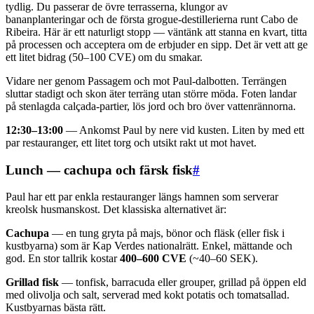
tydlig. Du passerar de övre terrasserna, klungor av
bananplanteringar och de första grogue-destillerierna runt Cabo de
Ribeira. Här är ett naturligt stopp — väntänk att stanna en kvart, titta
på processen och acceptera om de erbjuder en sipp. Det är vett att ge
ett litet bidrag (50–100 CVE) om du smakar.
Vidare ner genom Passagem och mot Paul-dalbotten. Terrängen
sluttar stadigt och skon äter terräng utan större möda. Foten landar
på stenlagda calçada-partier, lös jord och bro över vattenrännorna.
12:30–13:00
— Ankomst Paul by nere vid kusten. Liten by med ett
par restauranger, ett litet torg och utsikt rakt ut mot havet.
Lunch — cachupa och färsk fisk
#
Paul har ett par enkla restauranger längs hamnen som serverar
kreolsk husmanskost. Det klassiska alternativet är:
Cachupa
— en tung gryta på majs, bönor och fläsk (eller fisk i
kustbyarna) som är Kap Verdes nationalrätt. Enkel, mättande och
god. En stor tallrik kostar
400–600 CVE
(~40–60 SEK).
Grillad fisk
— tonfisk, barracuda eller grouper, grillad på öppen eld
med olivolja och salt, serverad med kokt potatis och tomatsallad.
Kustbyarnas bästa rätt.