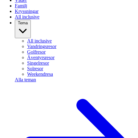
Väder
Familj
Kryssningar
All inclusive
Tema
All inclusive
Vandringsresor
Golfresor
Äventyrsresor
Singelresor
Solresor
Weekendresa
Alla teman