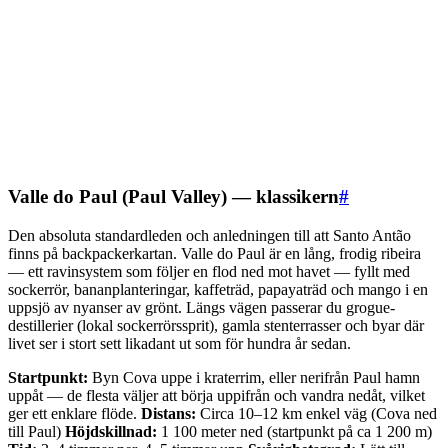
Valle do Paul (Paul Valley) — klassikern
#
Den absoluta standardleden och anledningen till att Santo Antão
finns på backpackerkartan. Valle do Paul är en lång, frodig ribeira
— ett ravinsystem som följer en flod ned mot havet — fyllt med
sockerrör, bananplanteringar, kaffeträd, papayaträd och mango i en
uppsjö av nyanser av grönt. Längs vägen passerar du grogue-
destillerier (lokal sockerrörssprit), gamla stenterrasser och byar där
livet ser i stort sett likadant ut som för hundra år sedan.
Startpunkt:
Byn Cova uppe i kraterrim, eller nerifrån Paul hamn
uppåt — de flesta väljer att börja uppifrån och vandra nedåt, vilket
ger ett enklare flöde.
Distans:
Circa 10–12 km enkel väg (Cova ned
till Paul)
Höjdskillnad:
1 100 meter ned (startpunkt på ca 1 200 m)