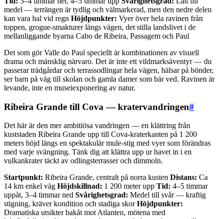
Tid:
3–4 timmar ner, 4–5 timmar upp
Svårighetsgrad:
Lätt till
medel — terrängen är tydlig och välmarkerad, men den nedre delen
kan vara hal vid regn
Höjdpunkter:
Vyer över hela ravinen från
toppen, grogue-smakturer längs vägen, det stilla landslivet i de
mellanliggande byarna Cabo de Ribeira, Passagem och Paul
Det som gör Valle do Paul speciellt är kombinationen av visuell
drama och mänsklig närvaro. Det är inte ett vildmarksäventyr — du
passerar trädgårdar och terrassodlingar hela vägen, hälsar på bönder,
ser barn på väg till skolan och gamla damer som bär ved. Ravinen är
levande, inte en museiexponering av natur.
Ribeira Grande till Cova — kratervandringen
#
Det här är den mer ambitiösa vandringen — en klättring från
kuststaden Ribeira Grande upp till Cova-kraterkanten på 1 200
meters höjd längs en spektakulär mule-stig med vyer som förändras
med varje svängning. Tänk dig att klättra upp ur havet in i en
vulkankrater täckt av odlingsterrasser och dimmoln.
Startpunkt:
Ribeira Grande, centralt på norra kusten
Distans:
Ca
14 km enkel väg
Höjdskillnad:
1 200 meter upp
Tid:
4–5 timmar
uppåt, 3–4 timmar ned
Svårighetsgrad:
Medel till svår — kraftig
stigning, kräver kondition och stadiga skor
Höjdpunkter:
Dramatiska utsikter bakåt mot Atlanten, mötena med