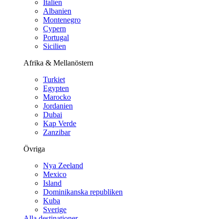
Italien
Albanien
Montenegro
Cypern
Portugal
Sicilien
Afrika & Mellanöstern
Turkiet
Egypten
Marocko
Jordanien
Dubai
Kap Verde
Zanzibar
Övriga
Nya Zeeland
Mexico
Island
Dominikanska republiken
Kuba
Sverige
Alla destinationer