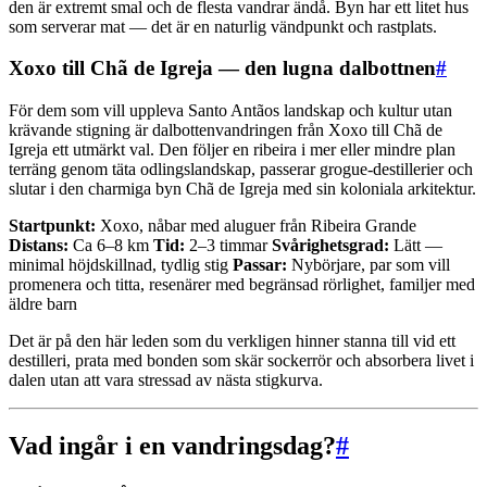
den är extremt smal och de flesta vandrar ändå. Byn har ett litet hus
som serverar mat — det är en naturlig vändpunkt och rastplats.
Xoxo till Chã de Igreja — den lugna dalbottnen
#
För dem som vill uppleva Santo Antãos landskap och kultur utan
krävande stigning är dalbottenvandringen från Xoxo till Chã de
Igreja ett utmärkt val. Den följer en ribeira i mer eller mindre plan
terräng genom täta odlingslandskap, passerar grogue-destillerier och
slutar i den charmiga byn Chã de Igreja med sin koloniala arkitektur.
Startpunkt:
Xoxo, nåbar med aluguer från Ribeira Grande
Distans:
Ca 6–8 km
Tid:
2–3 timmar
Svårighetsgrad:
Lätt —
minimal höjdskillnad, tydlig stig
Passar:
Nybörjare, par som vill
promenera och titta, resenärer med begränsad rörlighet, familjer med
äldre barn
Det är på den här leden som du verkligen hinner stanna till vid ett
destilleri, prata med bonden som skär sockerrör och absorbera livet i
dalen utan att vara stressad av nästa stigkurva.
Vad ingår i en vandringsdag?
#