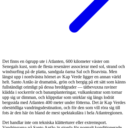
Det finns en ögrupp ute i Atlanten, 600 kilometer väster om
Senegals kust, som de flesta resenärer associerar med sol, strand och
windsurfing på de platta, sandgula öarna Sal och Boavista. Men
längst upp i nordvästra hörnet av Kap Verde ligger en annan värld
helt. Santo Antão är dramatisk, grön och bergig på ett sätt som känns
fullständigt orimligt på dessa breddgrader — tätbevuxna raviner
klädda i sockerrör och bananplanteringar, vulkankratrar som tornar
upp sig ur dimman, och klippstiar som snirklar sig längs lodrät
bergssida med Atlanten 400 meter under fötterna. Det är Kap Verdes
obestridliga vandringsdestination, och för den som vill röra sig till
fots är den här ön bland de mest spektakulära i hela Atlantregionen.
Det handlar inte om tekniska klätterturer eller extremsport.
Vandringarna på Santo Antão är gjorda för normalt konditionerade