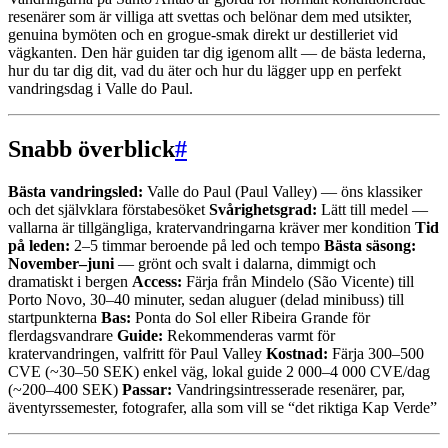
resenärer som är villiga att svettas och belönar dem med utsikter,
genuina bymöten och en grogue-smak direkt ur destilleriet vid
vägkanten. Den här guiden tar dig igenom allt — de bästa lederna,
hur du tar dig dit, vad du äter och hur du lägger upp en perfekt
vandringsdag i Valle do Paul.
Snabb överblick
#
Bästa vandringsled:
Valle do Paul (Paul Valley) — öns klassiker
och det självklara förstabesöket
Svårighetsgrad:
Lätt till medel —
vallarna är tillgängliga, kratervandringarna kräver mer kondition
Tid
på leden:
2–5 timmar beroende på led och tempo
Bästa säsong:
November–juni
— grönt och svalt i dalarna, dimmigt och
dramatiskt i bergen
Access:
Färja från Mindelo (São Vicente) till
Porto Novo, 30–40 minuter, sedan aluguer (delad minibuss) till
startpunkterna
Bas:
Ponta do Sol eller Ribeira Grande för
flerdagsvandrare
Guide:
Rekommenderas varmt för
kratervandringen, valfritt för Paul Valley
Kostnad:
Färja 300–500
CVE (~30–50 SEK) enkel väg, lokal guide 2 000–4 000 CVE/dag
(~200–400 SEK)
Passar:
Vandringsintresserade resenärer, par,
äventyrssemester, fotografer, alla som vill se “det riktiga Kap Verde”