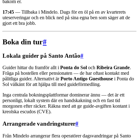
bakom er.
17:45
— Tillbaka i Mindelo. Dags för en öl på en av kvarterets
uteserveringar och en blick ned på sina egna ben som säger att de
gjort ett bra jobb.
Boka din tur
#
Lokala guider på Santo Antão
#
Guider hittar du framför allt i
Ponta do Sol
och
Ribeira Grande
.
Fråga på hostellen eller pensionaten — de har oftast kontakt med
pålitliga guider. Alternativt är
Porto Antigo Guesthouse
i Ponta do
Sol välkänt för att hjälpa till med guideförmedling.
Inga centrala bokningsplattformar dominerar ännu — det är ett
personligt, lokalt system där en handskakning och en fast tid
morgonen efter räcker. Räkna med att ge guide-avgiften kontant i
kreolska escudos (CVE).
Arrangerade vandringsturer
#
Från Mindelo arrangerar flera operatörer dagsvandringar på Santo