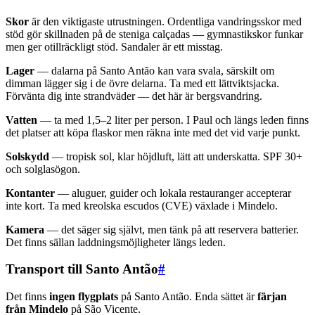
Skor
är den viktigaste utrustningen. Ordentliga vandringsskor med
stöd gör skillnaden på de steniga calçadas — gymnastikskor funkar
men ger otillräckligt stöd. Sandaler är ett misstag.
Lager
— dalarna på Santo Antão kan vara svala, särskilt om
dimman lägger sig i de övre delarna. Ta med ett lättviktsjacka.
Förvänta dig inte strandväder — det här är bergsvandring.
Vatten
— ta med 1,5–2 liter per person. I Paul och längs leden finns
det platser att köpa flaskor men räkna inte med det vid varje punkt.
Solskydd
— tropisk sol, klar höjdluft, lätt att underskatta. SPF 30+
och solglasögon.
Kontanter
— aluguer, guider och lokala restauranger accepterar
inte kort. Ta med kreolska escudos (CVE) växlade i Mindelo.
Kamera
— det säger sig självt, men tänk på att reservera batterier.
Det finns sällan laddningsmöjligheter längs leden.
Transport till Santo Antão
#
Det finns
ingen flygplats
på Santo Antão. Enda sättet är
färjan
från Mindelo
på São Vicente.