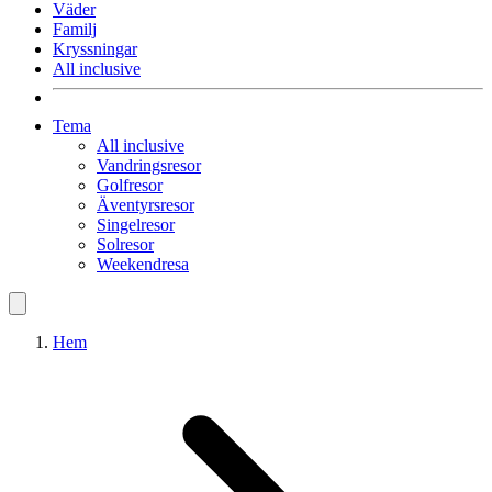
Väder
Familj
Kryssningar
All inclusive
Tema
All inclusive
Vandringsresor
Golfresor
Äventyrsresor
Singelresor
Solresor
Weekendresa
Hem