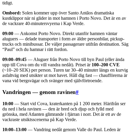
tidigt.
Ombord:
Solen kommer upp över Santo Antãos dramatiska
kustklippor när ni glider in mot hamnen i Porto Novo. Det är en av
de vackrare 40-minutersvyerna i Kap Verde.
09:00
— Ankomst Porto Novo. Direkt utanför hamnen väntar
aluguers — delade transporter i form av äldre personbilar, pickup-
trucks och minibussar. De väljer passagerare utifrån destination. Säg
“Paul” och du hamnar i rätt fordon.
09:00–09:45
— Aluguer från Porto Novo till byn Paul (eller ända
upp till Cova om du vill vandra nedåt). Priset är
100–200 CVE
(~10–20 SEK) per person. Turen tar 30–40 minuter längs en kurvig
asfaltväg med utsikter ut mot havet. Håll dig fast — chaufförerna är
vana vid bergsvägar och svänger med självförtroende.
Vandringen — genom ravinen
#
10:00
— Start vid Cova, kraterkanten på 1 200 meter. Härifrån ser
du ned i hela ravinen — den är bred och djup och fylld med
grönska, med Atlanten glimrande i fjärran i norr. Det är ett av de
vackraste utsiktsscenerna på Kap Verde.
10:00–13:00
— Vandring nedåt genom Valle do Paul. Leden är