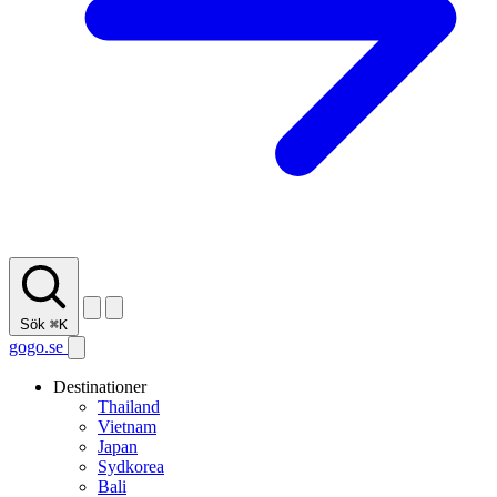
Sök
⌘K
gogo.se
Destinationer
Thailand
Vietnam
Japan
Sydkorea
Bali