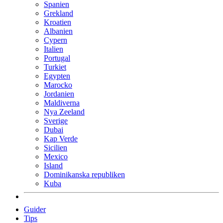
Spanien
Grekland
Kroatien
Albanien
Cypern
Italien
Portugal
Turkiet
Egypten
Marocko
Jordanien
Maldiverna
Nya Zeeland
Sverige
Dubai
Kap Verde
Sicilien
Mexico
Island
Dominikanska republiken
Kuba
Guider
Tips