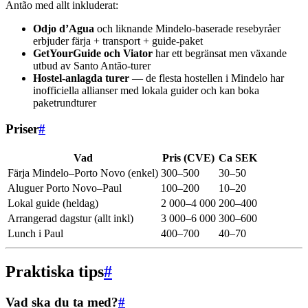
Antão med allt inkluderat:
Odjo d’Agua
och liknande Mindelo-baserade resebyråer
erbjuder färja + transport + guide-paket
GetYourGuide och Viator
har ett begränsat men växande
utbud av Santo Antão-turer
Hostel-anlagda turer
— de flesta hostellen i Mindelo har
inofficiella allianser med lokala guider och kan boka
paketrundturer
Priser
#
Vad
Pris (CVE)
Ca SEK
Färja Mindelo–Porto Novo (enkel)
300–500
30–50
Aluguer Porto Novo–Paul
100–200
10–20
Lokal guide (heldag)
2 000–4 000
200–400
Arrangerad dagstur (allt inkl)
3 000–6 000
300–600
Lunch i Paul
400–700
40–70
Praktiska tips
#
Vad ska du ta med?
#