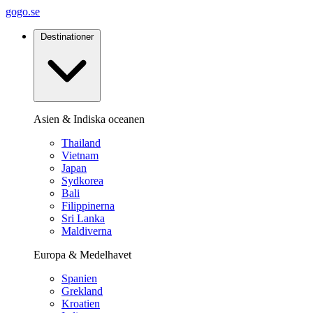
gogo.se
Destinationer
Asien & Indiska oceanen
Thailand
Vietnam
Japan
Sydkorea
Bali
Filippinerna
Sri Lanka
Maldiverna
Europa & Medelhavet
Spanien
Grekland
Kroatien