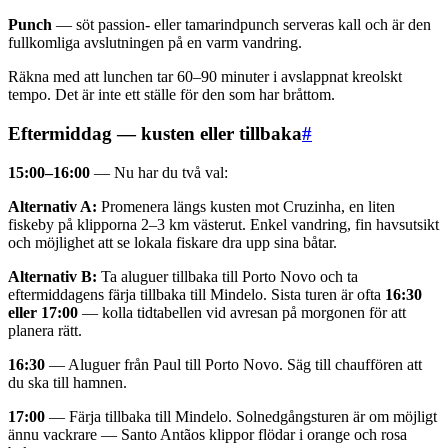
Punch
— söt passion- eller tamarindpunch serveras kall och är den
fullkomliga avslutningen på en varm vandring.
Räkna med att lunchen tar 60–90 minuter i avslappnat kreolskt
tempo. Det är inte ett ställe för den som har bråttom.
Eftermiddag — kusten eller tillbaka
#
15:00–16:00
— Nu har du två val:
Alternativ A:
Promenera längs kusten mot Cruzinha, en liten
fiskeby på klipporna 2–3 km västerut. Enkel vandring, fin havsutsikt
och möjlighet att se lokala fiskare dra upp sina båtar.
Alternativ B:
Ta aluguer tillbaka till Porto Novo och ta
eftermiddagens färja tillbaka till Mindelo. Sista turen är ofta
16:30
eller 17:00
— kolla tidtabellen vid avresan på morgonen för att
planera rätt.
16:30
— Aluguer från Paul till Porto Novo. Säg till chauffören att
du ska till hamnen.
17:00
— Färja tillbaka till Mindelo. Solnedgångsturen är om möjligt
ännu vackrare — Santo Antãos klippor flödar i orange och rosa