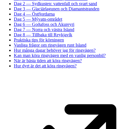
Dag 2 — Sydkusten: vattenfall och svart sand
Dag 3 — Glaciärlagunen och Diamantstranden
Dag 4 — Östfjordarna
Dag 5 — Mývatn-området
Dag 6 — Goðafoss och Akureyri
Dag 7 — Norra och västra Island
Dag 8 — Tillbaka till Reykjavík
Praktiska tips för körningen
Vanliga frågor om ringvägen runt Island
Hur många dagar behöver jag för ringvägen?
Kan man köra ringvägen med en vanlig personbil?
När är bästa tiden att köra ringvägen?
Hur dyrt är det att köra ringvägen?