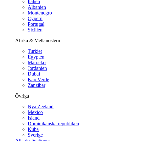
Italien
Albanien
Montenegro
Cypern
Portugal
Sicilien
Afrika & Mellanöstern
Turkiet
Egypten
Marocko
Jordanien
Dubai
Kap Verde
Zanzibar
Övriga
Nya Zeeland
Mexico
Island
Dominikanska republiken
Kuba
Sverige
Alla destinationer