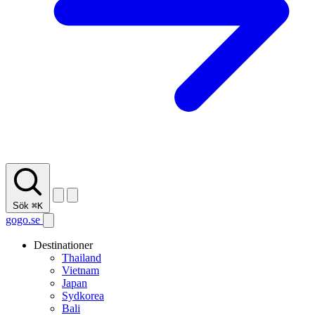
Sök
⌘K
gogo.se
Destinationer
Thailand
Vietnam
Japan
Sydkorea
Bali