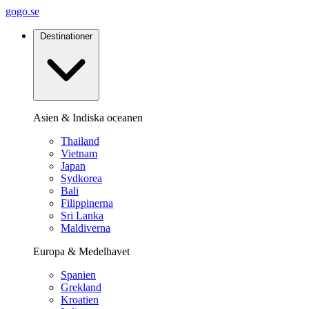
gogo.se
Destinationer
Asien & Indiska oceanen
Thailand
Vietnam
Japan
Sydkorea
Bali
Filippinerna
Sri Lanka
Maldiverna
Europa & Medelhavet
Spanien
Grekland
Kroatien