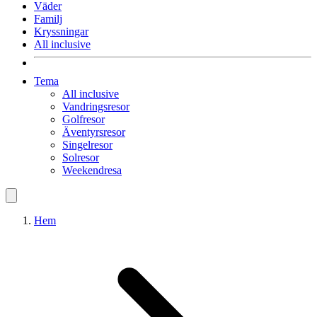
Väder
Familj
Kryssningar
All inclusive
Tema
All inclusive
Vandringsresor
Golfresor
Äventyrsresor
Singelresor
Solresor
Weekendresa
Hem