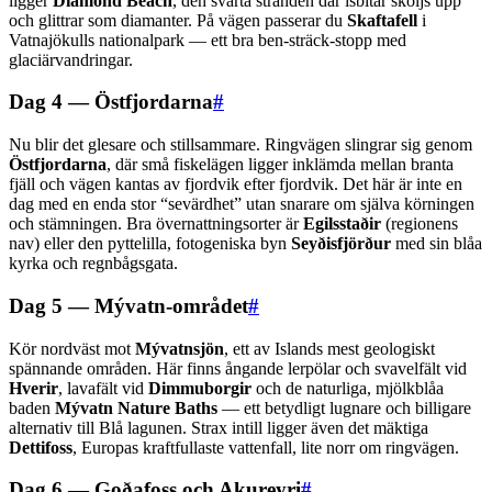
ligger
Diamond Beach
, den svarta stranden där isbitar sköljs upp
och glittrar som diamanter. På vägen passerar du
Skaftafell
i
Vatnajökulls nationalpark — ett bra ben-sträck-stopp med
glaciärvandringar.
Dag 4 — Östfjordarna
#
Nu blir det glesare och stillsammare. Ringvägen slingrar sig genom
Östfjordarna
, där små fiskelägen ligger inklämda mellan branta
fjäll och vägen kantas av fjordvik efter fjordvik. Det här är inte en
dag med en enda stor “sevärdhet” utan snarare om själva körningen
och stämningen. Bra övernattningsorter är
Egilsstaðir
(regionens
nav) eller den pyttelilla, fotogeniska byn
Seyðisfjörður
med sin blåa
kyrka och regnbågsgata.
Dag 5 — Mývatn-området
#
Kör nordväst mot
Mývatnsjön
, ett av Islands mest geologiskt
spännande områden. Här finns ångande lerpölar och svavelfält vid
Hverir
, lavafält vid
Dimmuborgir
och de naturliga, mjölkblåa
baden
Mývatn Nature Baths
— ett betydligt lugnare och billigare
alternativ till Blå lagunen. Strax intill ligger även det mäktiga
Dettifoss
, Europas kraftfullaste vattenfall, lite norr om ringvägen.
Dag 6 — Goðafoss och Akureyri
#