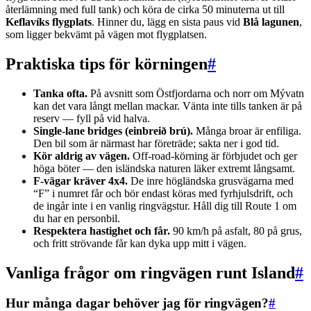
återlämning med full tank) och köra de cirka 50 minuterna ut till
Keflavíks flygplats
. Hinner du, lägg en sista paus vid
Blå lagunen
,
som ligger bekvämt på vägen mot flygplatsen.
Praktiska tips för körningen
#
Tanka ofta.
På avsnitt som Östfjordarna och norr om Mývatn
kan det vara långt mellan mackar. Vänta inte tills tanken är på
reserv — fyll på vid halva.
Single-lane bridges (einbreið brú).
Många broar är enfiliga.
Den bil som är närmast har företräde; sakta ner i god tid.
Kör aldrig av vägen.
Off-road-körning är förbjudet och ger
höga böter — den isländska naturen läker extremt långsamt.
F-vägar kräver 4x4.
De inre högländska grusvägarna med
“F” i numret får och bör endast köras med fyrhjulsdrift, och
de ingår inte i en vanlig ringvägstur. Håll dig till Route 1 om
du har en personbil.
Respektera hastighet och får.
90 km/h på asfalt, 80 på grus,
och fritt strövande får kan dyka upp mitt i vägen.
Vanliga frågor om ringvägen runt Island
#
Hur många dagar behöver jag för ringvägen?
#