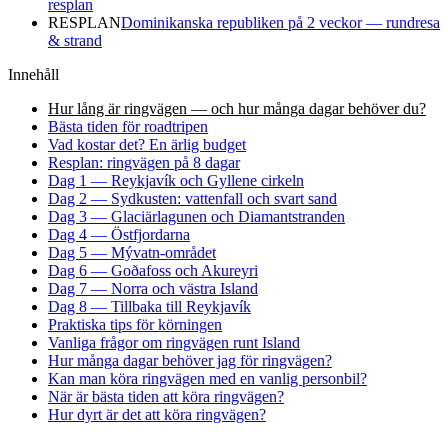
resplan
RESPLAN
Dominikanska republiken på 2 veckor — rundresa
& strand
Innehåll
Hur lång är ringvägen — och hur många dagar behöver du?
Bästa tiden för roadtripen
Vad kostar det? En ärlig budget
Resplan: ringvägen på 8 dagar
Dag 1 — Reykjavík och Gyllene cirkeln
Dag 2 — Sydkusten: vattenfall och svart sand
Dag 3 — Glaciärlagunen och Diamantstranden
Dag 4 — Östfjordarna
Dag 5 — Mývatn-området
Dag 6 — Goðafoss och Akureyri
Dag 7 — Norra och västra Island
Dag 8 — Tillbaka till Reykjavík
Praktiska tips för körningen
Vanliga frågor om ringvägen runt Island
Hur många dagar behöver jag för ringvägen?
Kan man köra ringvägen med en vanlig personbil?
När är bästa tiden att köra ringvägen?
Hur dyrt är det att köra ringvägen?