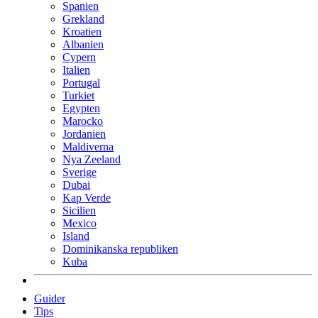
Spanien
Grekland
Kroatien
Albanien
Cypern
Italien
Portugal
Turkiet
Egypten
Marocko
Jordanien
Maldiverna
Nya Zeeland
Sverige
Dubai
Kap Verde
Sicilien
Mexico
Island
Dominikanska republiken
Kuba
Guider
Tips