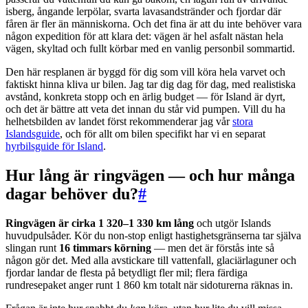
isberg, ångande lerpölar, svarta lavasandstränder och fjordar där
fåren är fler än människorna. Och det fina är att du inte behöver vara
någon expedition för att klara det: vägen är hel asfalt nästan hela
vägen, skyltad och fullt körbar med en vanlig personbil sommartid.
Den här resplanen är byggd för dig som vill köra hela varvet och
faktiskt hinna kliva ur bilen. Jag tar dig dag för dag, med realistiska
avstånd, konkreta stopp och en ärlig budget — för Island är dyrt,
och det är bättre att veta det innan du står vid pumpen. Vill du ha
helhetsbilden av landet först rekommenderar jag vår
stora
Islandsguide
, och för allt om bilen specifikt har vi en separat
hyrbilsguide för Island
.
Hur lång är ringvägen — och hur många
dagar behöver du?
#
Ringvägen är cirka 1 320–1 330 km lång
och utgör Islands
huvudpulsåder. Kör du non-stop enligt hastighetsgränserna tar själva
slingan runt
16 timmars körning
— men det är förstås inte så
någon gör det. Med alla avstickare till vattenfall, glaciärlaguner och
fjordar landar de flesta på betydligt fler mil; flera färdiga
rundresepaket anger runt 1 860 km totalt när sidoturerna räknas in.