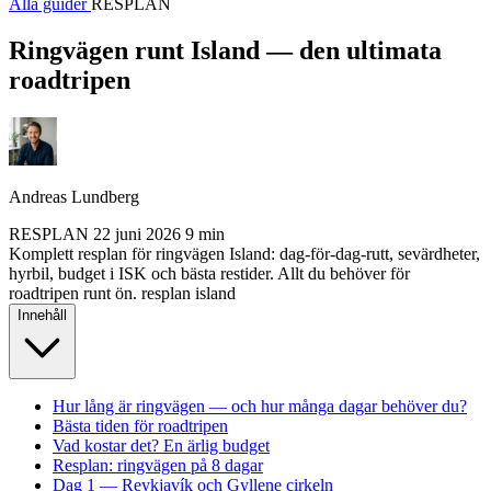
Alla guider
RESPLAN
Ringvägen runt Island — den ultimata
roadtripen
Andreas Lundberg
RESPLAN
22 juni 2026
9 min
Komplett resplan för ringvägen Island: dag-för-dag-rutt, sevärdheter,
hyrbil, budget i ISK och bästa restider. Allt du behöver för
roadtripen runt ön.
resplan
island
Innehåll
Hur lång är ringvägen — och hur många dagar behöver du?
Bästa tiden för roadtripen
Vad kostar det? En ärlig budget
Resplan: ringvägen på 8 dagar
Dag 1 — Reykjavík och Gyllene cirkeln