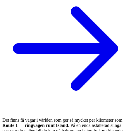
Det finns få vägar i världen som ger så mycket per kilometer som
Route 1 — ringvägen runt Island
. På en enda asfalterad slinga
passerar du vattenfall du kan gå bakom, en lagun full av drivande