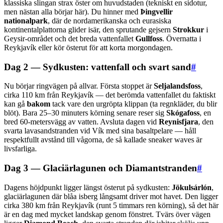
klassiska slingan strax öster om huvudstaden (tekniskt en sidotur,
men nästan alla börjar här). Du hinner med
Þingvellir
nationalpark
, där de nordamerikanska och eurasiska
kontinentalplattorna glider isär, den sprutande gejsern
Strokkur
i
Geysir-området och det breda vattenfallet
Gullfoss
. Övernatta i
Reykjavík eller kör österut för att korta morgondagen.
Dag 2 — Sydkusten: vattenfall och svart sand
#
Nu börjar ringvägen på allvar. Första stoppet är
Seljalandsfoss
,
cirka 110 km från Reykjavík — det berömda vattenfallet du faktiskt
kan gå
bakom
tack vare den urgröpta klippan (ta regnkläder, du blir
blöt). Bara 25–30 minuters körning senare reser sig
Skógafoss
, en
bred 60-metersvägg av vatten. Avsluta dagen vid
Reynisfjara
, den
svarta lavasandstranden vid Vík med sina basaltpelare — håll
respektfullt avstånd till vågorna, de så kallade sneaker waves är
livsfarliga.
Dag 3 — Glaciärlagunen och Diamantstranden
#
Dagens höjdpunkt ligger längst österut på sydkusten:
Jökulsárlón
,
glaciärlagunen där blåa isberg långsamt driver mot havet. Den ligger
cirka 380 km från Reykjavík (runt 5 timmars ren körning), så det här
är en dag med mycket landskap genom fönstret. Tvärs över vägen