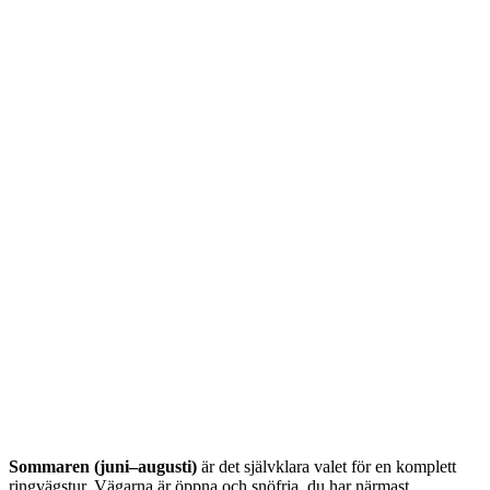
Sommaren (juni–augusti)
är det självklara valet för en komplett
ringvägstur. Vägarna är öppna och snöfria, du har närmast