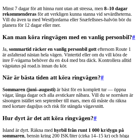
Minst 7 dagar för att hinna runt utan att stressa, men
8–10 dagar
rekommenderas
för att verkligen kunna stanna vid sevärdheterna.
Vill du även ta med Westfjordarna eller Snæfellsnes-halvön bör du
planera för 12 dagar eller mer.
Kan man köra ringvägen med en vanlig personbil?
#
Ja,
sommartid räcker en vanlig personbil gott
eftersom Route 1
är asfalterad nästan hela vägen. Vintertid eller om du vill köra de
inre F-vägarna behöver du en 4x4 med bra däck. Kontrollera alltid
vägstatus på road.is innan du kör.
När är bästa tiden att köra ringvägen?
#
Sommaren (juni–augusti)
är bäst för en komplett tur — öppna
vägar, långa dagar och alla avstickare nåbara. Vill du se norrsken är
säsongen istället sen september till mars, men då måste du räkna
med kortare dagsljus och risk för stängda vägavsnitt.
Hur dyrt är det att köra ringvägen?
#
Island är dyrt. Räkna med
hyrbil från runt 1 000 kr/dygn på
sommaren
, bensin kring 200 ISK/liter (cirka 14–15 kr) och höga