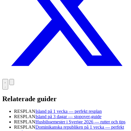
Relaterade guider
RESPLAN
Island på 1 vecka — perfekt resplan
RESPLAN
Island på 3 dagar — stopover-guide
RESPLAN
Husbilssemester i Sverige 2026 — rutter och tips
RESPLAN
Dominikanska republiken på 1 vecka — perfekt