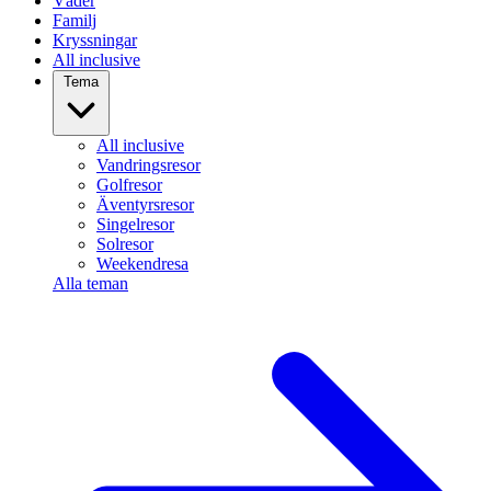
Väder
Familj
Kryssningar
All inclusive
Tema
All inclusive
Vandringsresor
Golfresor
Äventyrsresor
Singelresor
Solresor
Weekendresa
Alla teman