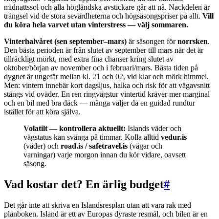
midnattssol och alla högländska avstickare går att nå. Nackdelen är
trängsel vid de stora sevärdheterna och högsäsongspriser på allt.
Vill
du köra hela varvet utan vinterstress — välj sommaren.
Vinterhalvåret (sen september–mars)
är säsongen för
norrsken
.
Den bästa perioden är från slutet av september till mars när det är
tillräckligt mörkt, med extra fina chanser kring slutet av
oktober/början av november och i februari/mars. Bästa tiden på
dygnet är ungefär mellan kl. 21 och 02, vid klar och mörk himmel.
Men: vintern innebär kort dagsljus, halka och risk för att vägavsnitt
stängs vid oväder. En ren ringvägstur vintertid kräver mer marginal
och en bil med bra däck — många väljer då en guidad rundtur
istället för att köra själva.
Volatilt — kontrollera aktuellt:
Islands väder och
vägstatus kan svänga på timmar. Kolla alltid
vedur.is
(väder) och
road.is / safetravel.is
(vägar och
varningar) varje morgon innan du kör vidare, oavsett
säsong.
Vad kostar det? En ärlig budget
#
Det går inte att skriva en Islandsresplan utan att vara rak med
plånboken. Island är ett av Europas dyraste resmål, och bilen är en