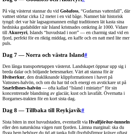
På väg västerut stannar du vid
Goðafoss
, “Gudarnas vattenfall”, där
vattnet störtar cirka 12 meter i en vid båge. Namnet bär historisk
tyngd: det var här lagsagomannen enligt traditionen lät kasta sina
hedniska gudabilder när Island kristnades omkring år 1000. Vidare
till
Akureyri
, Islands “huvudstad i norr” — en charmig stad vid en
fjord, perfekt för en riktig middag, en kaffe och en natt med lite mer
puls.
Dag 7 — Norra och västra Island
#
Den långa transportetappen västerut. Landskapet öppnar upp sig i
breda dalar och böljande betesmarker. Värt att stanna för är
Hvítserkur
, den drakliknande klippformationen i havet på
Vatnsnes-halvön, och om du har tid och energi en avstickare ut på
Snæfellsnes-halvön
— ofta kallad “Island i miniatyr” för sin
koncentrerade blandning av glaciär, kust och lavafält. Övernatta i
Borgarnes-trakten för en kort sista dag.
Dag 8 — Tillbaka till Reykjavík
#
Sista biten in mot huvudstaden, eventuellt via
Hvalfjörður-tunneln
eller den natursköna vägen runt fjorden. Lämna marginal: ska du
flyga hem behöver du tid att tanka fullt (hyrbilsfirmor kräver oftast