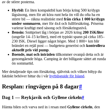
av de större posterna.
Hyrbil:
En liten kompaktbil kan börja kring 500 kr/dygn
lågsäsong, men för att köra runt hela ön vill du ofta ha en
större bil — räkna realistiskt med
från cirka 1 000 kr/dygn
under sommaren
, mer för 4x4 och fullförsäkring. Priserna
varierar kraftigt med säsong och försäkringsnivå.
Bensin:
Snittpriset låg i början av 2026 kring
200 ISK/liter
(ungefär 14–15 kr/liter), med ett typiskt spann på cirka 185–
230 ISK. Diesel ligger något högre. Med 1 800+ km blir
bränslet en rejäl post — budgetera generöst och
kontrollera
aktuellt pris vid pump
.
Boende, mat och inträden
tillkommer ovanpå detta och är
genomgående höga. Camping är det billigaste sättet att runda
ön sommartid.
Mer detaljerade tips om försäkring, självrisk och vilken biltyp du
faktiskt behöver hittar du i vår
hyrbilsguide för Island
.
Resplan: ringvägen på 8 dagar
#
Dag 1 — Reykjavík och Gyllene cirkeln
#
Hämta bilen och varva ned in i resan med
Gyllene cirkeln
, den