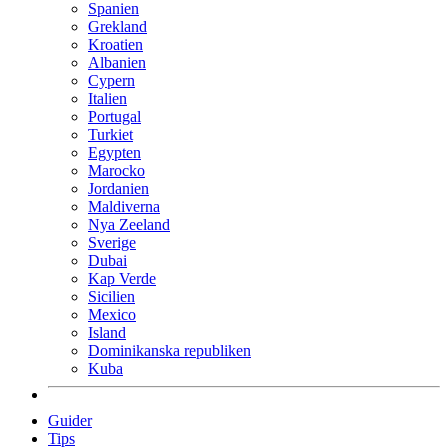
Spanien
Grekland
Kroatien
Albanien
Cypern
Italien
Portugal
Turkiet
Egypten
Marocko
Jordanien
Maldiverna
Nya Zeeland
Sverige
Dubai
Kap Verde
Sicilien
Mexico
Island
Dominikanska republiken
Kuba
Guider
Tips