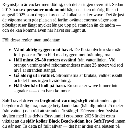
Reynisfjara är vacker men dödlig, och det är ingen överdrift. Sedan
2013 har
sex personer omkommit
här, senast en nioårig flicka i
augusti 2025 som drogs ut av en så kallad sneaker wave. Det är just
de vågorna som gör platsen så farlig: oväntat enorma vågor som
plötsligt rusar långt mycket längre upp på stranden än de andra —
och de kan komma även när havet ser lugnt ut.
Följ dessa regler, utan undantag:
Vänd aldrig ryggen mot havet.
De flesta olyckor sker när
folk poserar för en bild med ryggen mot bränningarna.
Håll minst 25–30 meters avstånd
från vattenlinjen. Vid
orange varningsnivå rekommenderas minst 25 meter; vid röd
nivå är stranden stängd.
Gå aldrig ut i vattnet.
Strömmarna är brutala, vattnet iskallt
och det finns ingen livräddning.
Håll stenhård koll på barn.
En sneaker wave hinner inte
signaleras — den bara kommer.
SafeTravel driver en
färgkodad varningsskylt
vid stranden: gult
betyder måttlig fara, orange betydande fara (håll dig minst 25 meter
från vattnet) och rött att stranden är stängd. Eftersom den fysiska
skylten med ljus delvis försvunnit i erosionen 2026 är det extra
viktigt att du
själv kollar Black Beach-sidan hos SafeTravel
innan
du går ner. Ta detta på fullt allvar — det här är den ena platsen på