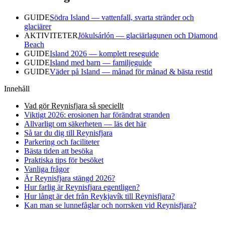
GUIDE
Södra Island — vattenfall, svarta stränder och
glaciärer
AKTIVITETER
Jökulsárlón — glaciärlagunen och Diamond
Beach
GUIDE
Island 2026 — komplett reseguide
GUIDE
Island med barn — familjeguide
GUIDE
Väder på Island — månad för månad & bästa restid
Innehåll
Vad gör Reynisfjara så speciellt
Viktigt 2026: erosionen har förändrat stranden
Allvarligt om säkerheten — läs det här
Så tar du dig till Reynisfjara
Parkering och faciliteter
Bästa tiden att besöka
Praktiska tips för besöket
Vanliga frågor
Är Reynisfjara stängd 2026?
Hur farlig är Reynisfjara egentligen?
Hur långt är det från Reykjavík till Reynisfjara?
Kan man se lunnefåglar och norrsken vid Reynisfjara?