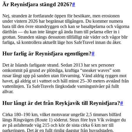
Är Reynisfjara stängd 2026?
#
Nej, stranden är fortfarande öppen för besökare, men erosionen
under vintern 2026 har begränsat tillgången. Du kommer numera
bara till den övre strandryggen och kan se basaltpelarna och vågorna
därifrån — du kan inte längre gå ända fram till pelarna eller in i
grottan. Stranden stängs dessutom tillfälligt när väder och vågor blir
farliga, så kontrollera aktuellt läge hos SafeTravel innan du åker.
Hur farlig är Reynisfjara egentligen?
#
Det är Islands farligaste strand. Sedan 2013 har sex personer
omkommit på grund av plötsliga, kraftiga “sneaker waves” som
rusar långt upp på sanden utan förvarning. Vänd aldrig ryggen mot
havet, gå aldrig ut i vattnet och håll minst 25–30 meters avstånd från
vattenlinjen. Ta SafeTravels färgkodade varningsnivåer på fullt
allvar.
Hur långt är det från Reykjavík till Reynisfjara?
#
Cirka 180–190 km, vilket motsvarar ungefär 2,5 timmars bilfärd
längs Ringvägen (Route 1) söderut. Strax före byn Vík svänger du
av på asfalterade väg 215 och kör de sista cirka 6 km ner till
parkeringen. Det är en fullt rimlig dagstur från huvudstaden.