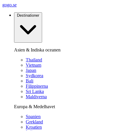
gogo.se
Destinationer
Asien & Indiska oceanen
Thailand
Vietnam
Japan
Sydkorea
Bali
Filippinerna
Sri Lanka
Maldiverna
Europa & Medelhavet
Spanien
Grekland
Kroatien