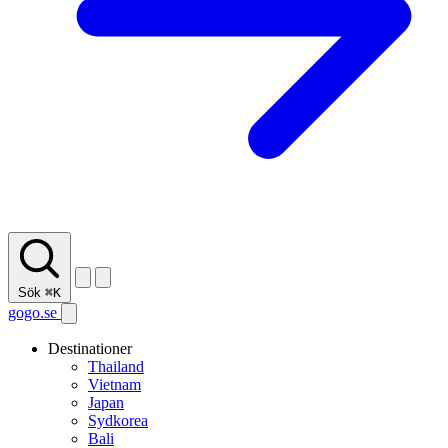
Sök
⌘K
gogo.se
Destinationer
Thailand
Vietnam
Japan
Sydkorea
Bali