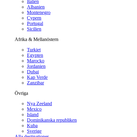
Italien
Albanien
Montenegro
Cypern
Portugal
Sicilien
Afrika & Mellanöstern
Turkiet
Egypten
Marocko
Jordanien
Dubai
Kap Verde
Zanzibar
Övriga
Nya Zeeland
Mexico
Island
Dominikanska republiken
Kuba
Sverige
Alla destinationer