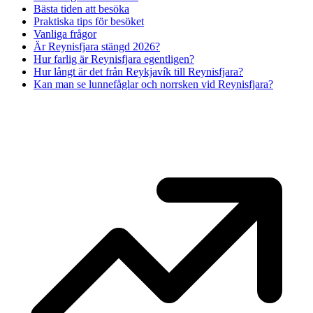
Bästa tiden att besöka
Praktiska tips för besöket
Vanliga frågor
Är Reynisfjara stängd 2026?
Hur farlig är Reynisfjara egentligen?
Hur långt är det från Reykjavík till Reynisfjara?
Kan man se lunnefåglar och norrsken vid Reynisfjara?