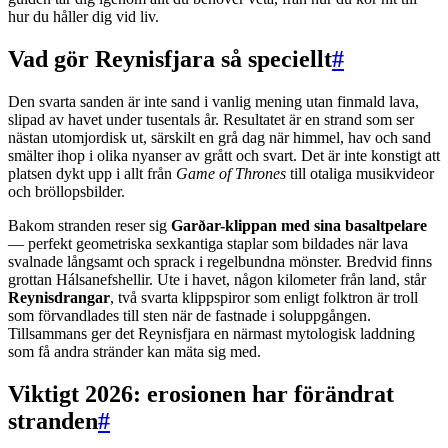
hur du håller dig vid liv.
Vad gör Reynisfjara så speciellt
#
Den svarta sanden är inte sand i vanlig mening utan finmald lava,
slipad av havet under tusentals år. Resultatet är en strand som ser
nästan utomjordisk ut, särskilt en grå dag när himmel, hav och sand
smälter ihop i olika nyanser av grått och svart. Det är inte konstigt att
platsen dykt upp i allt från
Game of Thrones
till otaliga musikvideor
och bröllopsbilder.
Bakom stranden reser sig
Garðar-klippan med sina basaltpelare
— perfekt geometriska sexkantiga staplar som bildades när lava
svalnade långsamt och sprack i regelbundna mönster. Bredvid finns
grottan Hálsanefshellir. Ute i havet, någon kilometer från land, står
Reynisdrangar
, två svarta klippspiror som enligt folktron är troll
som förvandlades till sten när de fastnade i soluppgången.
Tillsammans ger det Reynisfjara en närmast mytologisk laddning
som få andra stränder kan mäta sig med.
Viktigt 2026: erosionen har förändrat
stranden
#