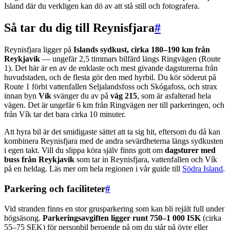
Island där du verkligen kan dö av att stå still och fotografera.
Så tar du dig till Reynisfjara
#
Reynisfjara ligger på
Islands sydkust, cirka 180–190 km från
Reykjavík
— ungefär 2,5 timmars bilfärd längs Ringvägen (Route
1). Det här är en av de enklaste och mest givande dagsturerna från
huvudstaden, och de flesta gör den med hyrbil. Du kör söderut på
Route 1 förbi vattenfallen Seljalandsfoss och Skógafoss, och strax
innan byn
Vík
svänger du av på
väg 215
, som är asfalterad hela
vägen. Det är ungefär 6 km från Ringvägen ner till parkeringen, och
från Vík tar det bara cirka 10 minuter.
Att hyra bil är det smidigaste sättet att ta sig hit, eftersom du då kan
kombinera Reynisfjara med de andra sevärdheterna längs sydkusten
i egen takt. Vill du slippa köra själv finns gott om
dagsturer med
buss från Reykjavík
som tar in Reynisfjara, vattenfallen och Vík
på en heldag. Läs mer om hela regionen i vår guide till
Södra Island
.
Parkering och faciliteter
#
Vid stranden finns en stor grusparkering som kan bli rejält full under
högsäsong.
Parkeringsavgiften ligger runt 750–1 000 ISK
(cirka
55–75 SEK) för personbil beroende på om du står på övre eller