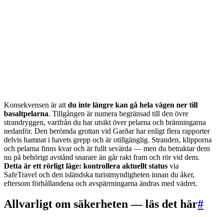
Konsekvensen är att
du inte längre kan gå hela vägen ner till
basaltpelarna
. Tillgången är numera begränsad till den övre
strandryggen, varifrån du har utsikt över pelarna och bränningarna
nedanför. Den berömda grottan vid Garðar har enligt flera rapporter
delvis hamnat i havets grepp och är otillgänglig. Stranden, klipporna
och pelarna finns kvar och är fullt sevärda — men du betraktar dem
nu på behörigt avstånd snarare än går rakt fram och rör vid dem.
Detta är ett rörligt läge: kontrollera aktuellt status
via
SafeTravel och den isländska turistmyndigheten innan du åker,
eftersom förhållandena och avspärrningarna ändras med vädret.
Allvarligt om säkerheten — läs det här
#