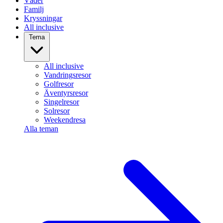
Väder
Familj
Kryssningar
All inclusive
Tema
All inclusive
Vandringsresor
Golfresor
Äventyrsresor
Singelresor
Solresor
Weekendresa
Alla teman