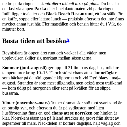
nedre parkeringen —
kontrollera aktuell taxa på plats
. Du betalar
enklast via appen
Parka
eller i betalautomaten vid parkeringen.
Intill ligger toaletter och
Black Beach Restaurant
, ett bra ställe för
en kaffe, soppa eller lättare lunch — praktiskt eftersom det inte finns
mycket annat just här. Fler matställen och bensin hittar du i Vík, tio
minuter bort.
Bästa tiden att besöka
#
Reynisfjara är öppen året runt och vacker i alla väder, men
upplevelsen skiljer sig markant mellan säsongerna.
Sommar (juni–augusti)
ger upp till 21 timmars dagsljus, mildare
temperaturer kring 10–15 °C och störst chans att se
lunnefåglar
som häckar på de närliggande klipporna och vid Dyrhólaey i maj–
augusti. Stranden är som mest tillgänglig men också mest trafikerad
— kom tidigt på morgonen eller sent på kvällen för att slippa
bussarna.
Vinter (november–mars)
är mer dramatiskt: snö mot svart sand är
en otrolig syn, och eftersom du är på sydkusten med liten
ljusförorening finns en god
chans att se norrsken
om himlen är
klar. Norrskenssäsongen på Island sträcker sig grovt från slutet av
september till mars. Nackdelen är kortare dagsljus, halt väglag och