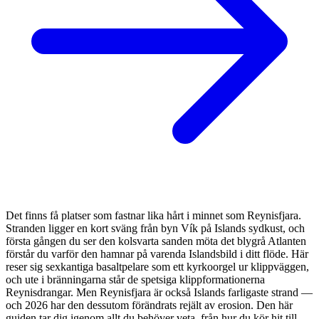
Det finns få platser som fastnar lika hårt i minnet som Reynisfjara.
Stranden ligger en kort sväng från byn Vík på Islands sydkust, och
första gången du ser den kolsvarta sanden möta det blygrå Atlanten
förstår du varför den hamnar på varenda Islandsbild i ditt flöde. Här
reser sig sexkantiga basaltpelare som ett kyrkoorgel ur klippväggen,
och ute i bränningarna står de spetsiga klippformationerna
Reynisdrangar. Men Reynisfjara är också Islands farligaste strand —
och 2026 har den dessutom förändrats rejält av erosion. Den här
guiden tar dig igenom allt du behöver veta, från hur du kör hit till