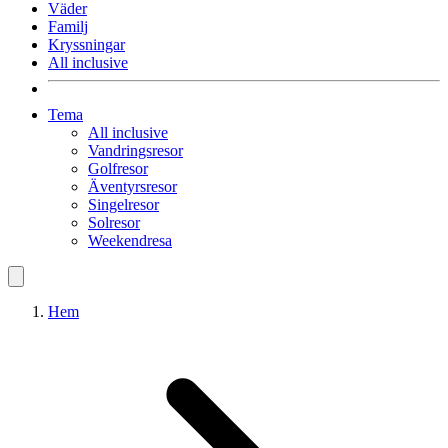
Väder
Familj
Kryssningar
All inclusive
Tema
All inclusive
Vandringsresor
Golfresor
Äventyrsresor
Singelresor
Solresor
Weekendresa
Hem