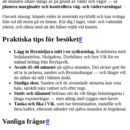
att stranden oftare stängs av på grund av väder och vågor — så
planera marginaler och kontrollera väg- och vädervarningar
.
Oavsett säsong: Islands väder är notoriskt nyckfullt och kan svänga
från sol till storm på en timme. Klä dig i lager, vind- och vattentätt
ytterst, och räkna med att det blåser rejält vid kusten.
Praktiska tips för besöket
#
Lägg in Reynisfjara mitt i en sydkustdag.
Kombinera med
Seljalandsfoss, Skógafoss, Dyrhólaey och byn Vík för en
mättad heldag från Reykjavík.
Avsätt 45–60 minuter
på själva stranden. Det räcker gott för
att ta in pelarna, sanden och Reynisdrangar — och längre vill
du sällan stå still i blåsten ändå.
Stadiga skor.
Sanden och de avrundade stenarna kan vara
hala, särskilt nära vattnet och efter regn.
Stativ och tålamod
belönas om du vill fånga bränningarna i
långa exponeringar — men aldrig med ryggen mot havet.
Tanka och fika i Vík
, som har bensinstation, mataffär och
flera kaféer, eftersom utbudet vid själva stranden är begränsat.
Vanliga frågor
#