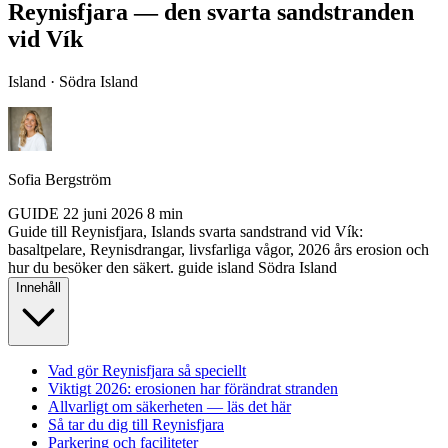
Reynisfjara — den svarta sandstranden
vid Vík
Island · Södra Island
Sofia Bergström
GUIDE
22 juni 2026
8 min
Guide till Reynisfjara, Islands svarta sandstrand vid Vík:
basaltpelare, Reynisdrangar, livsfarliga vågor, 2026 års erosion och
hur du besöker den säkert.
guide
island
Södra Island
Innehåll
Vad gör Reynisfjara så speciellt
Viktigt 2026: erosionen har förändrat stranden
Allvarligt om säkerheten — läs det här
Så tar du dig till Reynisfjara
Parkering och faciliteter