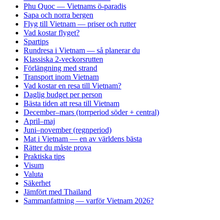
Phu Quoc — Vietnams ö-paradis
Sapa och norra bergen
Flyg till Vietnam — priser och rutter
Vad kostar flyget?
Spartips
Rundresa i Vietnam — så planerar du
Klassiska 2-veckorsrutten
Förlängning med strand
Transport inom Vietnam
Vad kostar en resa till Vietnam?
Daglig budget per person
Bästa tiden att resa till Vietnam
December–mars (torrperiod söder + central)
April–maj
Juni–november (regnperiod)
Mat i Vietnam — en av världens bästa
Rätter du måste prova
Praktiska tips
Visum
Valuta
Säkerhet
Jämfört med Thailand
Sammanfattning — varför Vietnam 2026?