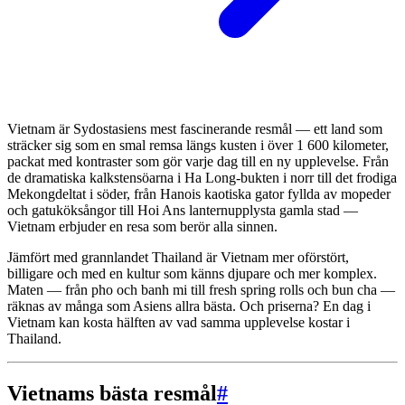
Vietnam är Sydostasiens mest fascinerande resmål — ett land som
sträcker sig som en smal remsa längs kusten i över 1 600 kilometer,
packat med kontraster som gör varje dag till en ny upplevelse. Från
de dramatiska kalkstensöarna i Ha Long-bukten i norr till det frodiga
Mekongdeltat i söder, från Hanois kaotiska gator fyllda av mopeder
och gatuköksångor till Hoi Ans lanternupplysta gamla stad —
Vietnam erbjuder en resa som berör alla sinnen.
Jämfört med grannlandet Thailand är Vietnam mer oförstört,
billigare och med en kultur som känns djupare och mer komplex.
Maten — från pho och banh mi till fresh spring rolls och bun cha —
räknas av många som Asiens allra bästa. Och priserna? En dag i
Vietnam kan kosta hälften av vad samma upplevelse kostar i
Thailand.
Vietnams bästa resmål
#