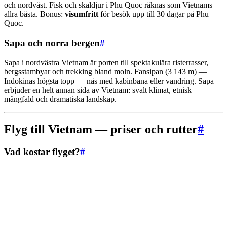
och nordväst. Fisk och skaldjur i Phu Quoc räknas som Vietnams
allra bästa. Bonus:
visumfritt
för besök upp till 30 dagar på Phu
Quoc.
Sapa och norra bergen
#
Sapa i nordvästra Vietnam är porten till spektakulära risterrasser,
bergsstambyar och trekking bland moln. Fansipan (3 143 m) —
Indokinas högsta topp — nås med kabinbana eller vandring. Sapa
erbjuder en helt annan sida av Vietnam: svalt klimat, etnisk
mångfald och dramatiska landskap.
Flyg till Vietnam — priser och rutter
#
Vad kostar flyget?
#