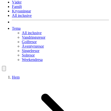
Väder
Familj
Kryssningar
All inclusive
Tema
All inclusive
Vandringsresor
Golfresor
Äventyrsresor
Singelresor
Solresor
Weekendresa
Hem