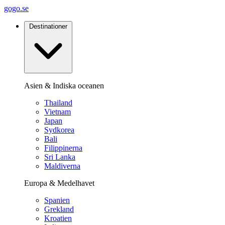
gogo.se
Destinationer
Asien & Indiska oceanen
Thailand
Vietnam
Japan
Sydkorea
Bali
Filippinerna
Sri Lanka
Maldiverna
Europa & Medelhavet
Spanien
Grekland
Kroatien