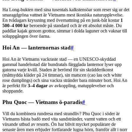
Ha Long-bukten med sina tusentals kalkstensöar som reser sig ur det
smaragdgröna vattnet är Vietnams mest ikoniska naturupplevelse.
En tvådagars kryssning med övernattning på en junk-båt kostar
1
500–4 000 kr
beroende på standard och är ett absolut måste. Du
paddlar kajak genom grottor, simmar i dolda laguner och vaknar till
soluppgången över öarna.
Hoi An — lanternornas stad
#
Hoi An är Vietnams vackraste stad — en UNESCO-skyddad
gammal handelsstad där hundratals färgglada lanternor lyser upp
gatorna varje kväll. Staden är berömd för sin skrädderikonst
(måttsydda kläder på 24 timmar), sin matscen (cao lau och white
rose dumplings) och sina vackra stränder bara minuter bort. Hoi An
är perfekt för
3–4 dagar
av avkoppling, matupplevelser och
shoppande.
Phu Quoc — Vietnams ö-paradis
#
Vill du kombinera rundresa med strandliv? Phu Quoc i söder är
Vietnams bästa badö med vita sandstränder, varmt vatten och ett
växande utbud av resorts. Ön har blivit mycket populärare de
senaste åren men erbjuder fortfarande lugna hörn, framför allt i norr