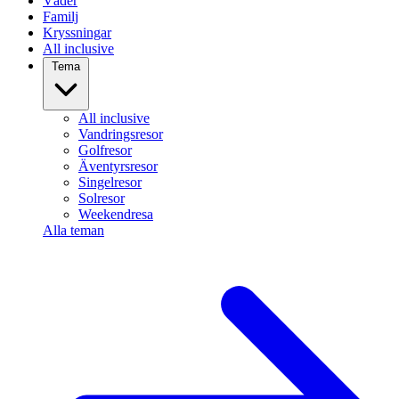
Väder
Familj
Kryssningar
All inclusive
Tema
All inclusive
Vandringsresor
Golfresor
Äventyrsresor
Singelresor
Solresor
Weekendresa
Alla teman