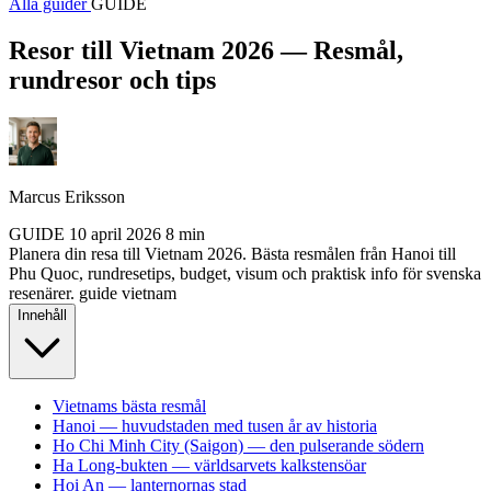
Alla guider
GUIDE
Resor till Vietnam 2026 — Resmål,
rundresor och tips
Marcus Eriksson
GUIDE
10 april 2026
8 min
Planera din resa till Vietnam 2026. Bästa resmålen från Hanoi till
Phu Quoc, rundresetips, budget, visum och praktisk info för svenska
resenärer.
guide
vietnam
Innehåll
Vietnams bästa resmål
Hanoi — huvudstaden med tusen år av historia
Ho Chi Minh City (Saigon) — den pulserande södern
Ha Long-bukten — världsarvets kalkstensöar
Hoi An — lanternornas stad