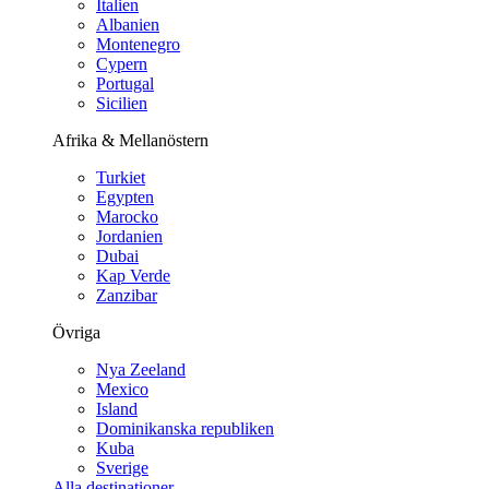
Italien
Albanien
Montenegro
Cypern
Portugal
Sicilien
Afrika & Mellanöstern
Turkiet
Egypten
Marocko
Jordanien
Dubai
Kap Verde
Zanzibar
Övriga
Nya Zeeland
Mexico
Island
Dominikanska republiken
Kuba
Sverige
Alla destinationer