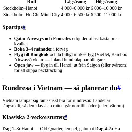
Rutt
Lågsäsong
Högsäsong
Stockholm–Hanoi
4 000–6 000 kr
6 000–10 000 kr
Stockholm–Ho Chi Minh City
4 000–6 500 kr
6 500–11 000 kr
Spartips
#
Qatar Airways och Emirates
erbjuder oftast bästa pris-
kvalitet
Boka 3–4 månader
i förväg
Flyg till Bangkok
och ta billigt inrikesflyg (VietJet, Bamboo
Airways) vidare — ibland hundralappar billigare
Open jaw
— flyg in till Hanoi, ut från Saigon (eller tvärtom)
för att slippa backtracking
Rundresa i Vietnam — så planerar du
#
Vietnam lämpar sig fantastiskt bra för rundresor. Landet är
långsmalt, så den klassiska rutten går norr till söder (eller tvärtom).
Klassiska 2-veckorsrutten
#
Dag 1–3:
Hanoi — Old Quarter, tempel, gatumat
Dag 4–5:
Ha