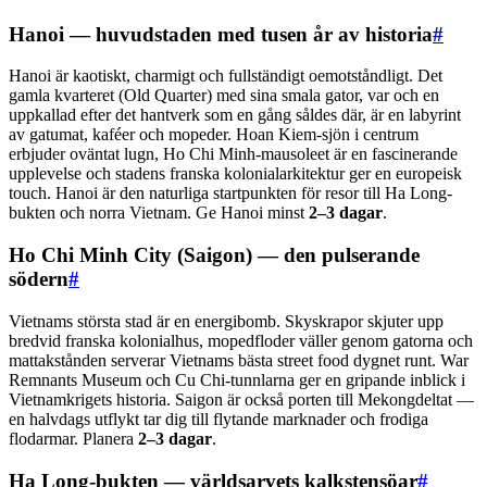
Hanoi — huvudstaden med tusen år av historia
#
Hanoi är kaotiskt, charmigt och fullständigt oemotståndligt. Det
gamla kvarteret (Old Quarter) med sina smala gator, var och en
uppkallad efter det hantverk som en gång såldes där, är en labyrint
av gatumat, kaféer och mopeder. Hoan Kiem-sjön i centrum
erbjuder oväntat lugn, Ho Chi Minh-mausoleet är en fascinerande
upplevelse och stadens franska kolonialarkitektur ger en europeisk
touch. Hanoi är den naturliga startpunkten för resor till Ha Long-
bukten och norra Vietnam. Ge Hanoi minst
2–3 dagar
.
Ho Chi Minh City (Saigon) — den pulserande
södern
#
Vietnams största stad är en energibomb. Skyskrapor skjuter upp
bredvid franska kolonialhus, mopedfloder väller genom gatorna och
mattakstånden serverar Vietnams bästa street food dygnet runt. War
Remnants Museum och Cu Chi-tunnlarna ger en gripande inblick i
Vietnamkrigets historia. Saigon är också porten till Mekongdeltat —
en halvdags utflykt tar dig till flytande marknader och frodiga
flodarmar. Planera
2–3 dagar
.
Ha Long-bukten — världsarvets kalkstensöar
#