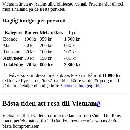
Vietnam är ett av Asiens allra billigaste resmål. Priserna slår till och
med Thailand på de flesta punkter.
Daglig budget per person
#
Kategori
Budget
Mellanklass
Lyx
Boende
100 kr
350 kr
1 500 kr
Mat
60 kr
200 kr
600 kr
Transport
30 kr
100 kr
300 kr
Aktiviteter
30 kr
150 kr
400 kr
Totalt/dag
220 kr
800 kr
2 800 kr
En tvåveckors rundresa i mellanklass kostar alltså runt
11 000 kr
exklusive flyg — det är svårt att hitta bättre värde för pengarna i
världen. Detaljerad budgetinfo:
Vietnams budgetguide
.
Bästa tiden att resa till Vietnam
#
Vietnams klimat varierar enormt mellan norr och söder. Det finns
ingen perfekt månad för hela landet, men december–mars är den
bästa kompromissen.