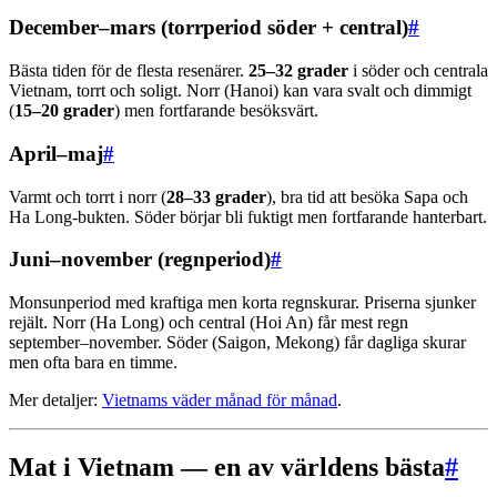
December–mars (torrperiod söder + central)
#
Bästa tiden för de flesta resenärer.
25–32 grader
i söder och centrala
Vietnam, torrt och soligt. Norr (Hanoi) kan vara svalt och dimmigt
(
15–20 grader
) men fortfarande besöksvärt.
April–maj
#
Varmt och torrt i norr (
28–33 grader
), bra tid att besöka Sapa och
Ha Long-bukten. Söder börjar bli fuktigt men fortfarande hanterbart.
Juni–november (regnperiod)
#
Monsunperiod med kraftiga men korta regnskurar. Priserna sjunker
rejält. Norr (Ha Long) och central (Hoi An) får mest regn
september–november. Söder (Saigon, Mekong) får dagliga skurar
men ofta bara en timme.
Mer detaljer:
Vietnams väder månad för månad
.
Mat i Vietnam — en av världens bästa
#