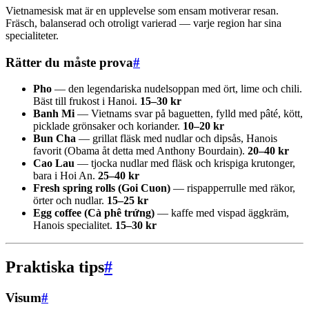
Vietnamesisk mat är en upplevelse som ensam motiverar resan.
Fräsch, balanserad och otroligt varierad — varje region har sina
specialiteter.
Rätter du måste prova
#
Pho
— den legendariska nudelsoppan med ört, lime och chili.
Bäst till frukost i Hanoi.
15–30 kr
Banh Mi
— Vietnams svar på baguetten, fylld med pâté, kött,
picklade grönsaker och koriander.
10–20 kr
Bun Cha
— grillat fläsk med nudlar och dipsås, Hanois
favorit (Obama åt detta med Anthony Bourdain).
20–40 kr
Cao Lau
— tjocka nudlar med fläsk och krispiga krutonger,
bara i Hoi An.
25–40 kr
Fresh spring rolls (Goi Cuon)
— rispapperrulle med räkor,
örter och nudlar.
15–25 kr
Egg coffee (Cà phê trứng)
— kaffe med vispad äggkräm,
Hanois specialitet.
15–30 kr
Praktiska tips
#
Visum
#