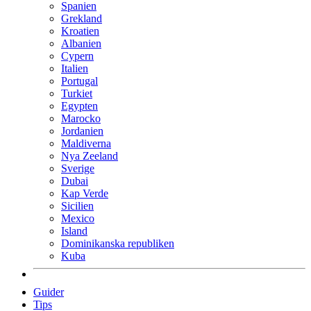
Spanien
Grekland
Kroatien
Albanien
Cypern
Italien
Portugal
Turkiet
Egypten
Marocko
Jordanien
Maldiverna
Nya Zeeland
Sverige
Dubai
Kap Verde
Sicilien
Mexico
Island
Dominikanska republiken
Kuba
Guider
Tips