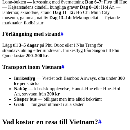
Long-bukten — kryssning med övernattning
Dag 6–7:
Flyg till Hue
— Kejsarstadens citadell, kungliga gravar
Dag 8–10:
Hoi An —
lanternor, skräddare, strand
Dag 11–12:
Ho Chi Minh City —
museum, gatumat, nattliv
Dag 13–14:
Mekongdeltat — flytande
marknader, flodbåtstur
Förlängning med strand
#
Lägg till
3–5 dagar
på Phu Quoc eller i Nha Trang för
strandavslutning efter rundresan. Inrikesflyg från Saigon till Phu
Quoc kostar
200–500 kr
.
Transport inom Vietnam
#
Inrikesflyg
— VietJet och Bamboo Airways, ofta under
300
kr
per sträcka
Nattåg
— klassisk upplevelse, Hanoi–Hue eller Hue–Hoi
An, sovvagn från
200 kr
Sleeper bus
— billigast men inte alltid bekvämt
Grab
— fungerar utmärkt i alla städer
Vad kostar en resa till Vietnam?
#