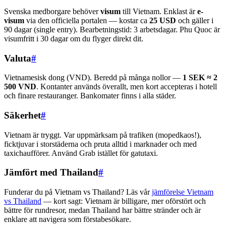
Svenska medborgare behöver
visum
till Vietnam. Enklast är
e-
visum
via den officiella portalen — kostar ca
25 USD
och gäller i
90 dagar (single entry). Bearbetningstid: 3 arbetsdagar. Phu Quoc är
visumfritt i 30 dagar om du flyger direkt dit.
Valuta
#
Vietnamesisk dong (VND). Beredd på många nollor —
1 SEK ≈ 2
500 VND
. Kontanter används överallt, men kort accepteras i hotell
och finare restauranger. Bankomater finns i alla städer.
Säkerhet
#
Vietnam är tryggt. Var uppmärksam på trafiken (mopedkaos!),
ficktjuvar i storstäderna och pruta alltid i marknader och med
taxichaufförer. Använd Grab istället för gatutaxi.
Jämfört med Thailand
#
Funderar du på Vietnam vs Thailand? Läs vår
jämförelse Vietnam
vs Thailand
— kort sagt: Vietnam är billigare, mer oförstört och
bättre för rundresor, medan Thailand har bättre stränder och är
enklare att navigera som förstabesökare.