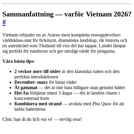
Sammanfattning — varför Vietnam 2026?
#
Vietnam erbjuder en av Asiens mest kompletta reseupplevelser:
världsklass-mat för fickmynt, dramatiska landskap, rik historia och
en autenticitet som Thailand till viss del har tappat. Landet lämpar
sig perfekt för rundresor och ger otroligt värde för pengarna.
Våra bästa tips:
2 veckor norr till söder
är den klassiska rutten och den
perfekta introduktionen
December–mars
för bästa väder
Ät gatumat
— det är inte bara billigare utan genuint bättre
Hoi An
förtjänar minst 3 dagar — det är landets charm i
koncentrerad form
Kombinera med strand
— avsluta med Phu Quoc för att
ladda batterierna
Chúc bạn đi du lịch vui vẻ — trevlig resa!