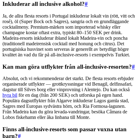
Inkluderar all inclusive alkohol?
#
Ja, de allra flesta resorts i Portugal inkluderar lokalt vin (rött, vitt och
rosé), öl (Super Bock och Sagres), sangria och en grundläggande
cocktailmeny. Premium-märken som importerad whisky eller
champagne kostar oftast extra, typiskt 80–150 SEK per drink.
Madeira-resorts inkluderar ibland lokalt Madeira-vin och poncha
(traditionell madeirensisk cocktail med honung och citrus). Det
portugisiska husvinet som serveras är generellt av betydligt högre
kvalitet än vad du får på all-inclusive-resorts i exempelvis Turkiet.
Kan man göra utflykter från all-inclusive-resorten?
#
Absolut, och vi rekommenderar det starkt. De flesta resorts erbjuder
organiserade utflykter — grottkryssningar vid Benagil, delfinsafari,
dagstur till Silves borg eller vinprovning i Alentejo. Du kan också
hyra bil
för en dag (från 200 SEK) och utforska på egen hand.
Populära dagsutflykter från Algarve inkluderar Lagos gamla stad,
Sagres med Europas sydvästra hörn, och Ria Formosa-lagunen.
Från Madeira kan du göra levada-vandringar, besöka Câmara de
Lobos fiskehamn eller åka linbana till Monte.
Finns all-inclusive-resorts som passar vuxna utan
barn?
#