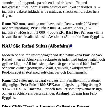
stranden, infinitypool, spa och en känd frukostbuffé med
färskpressad juice, portugisiska pastejer och lokal charkuteri. All-
inclusive-paketet inkluderar tre måltider, snacks och drycker hela
dagen.
Rum:
202 rum, samtliga med havsutsikt. Renoverade 2024 med
modern inredning.
Pris:
Från
2 000 SEK/natt
(2 pers., all-
inclusive). Högsäsong 3 000–4 000 SEK.
Bäst för:
Par som vill ha
havsutsikt och kvalitetskänsla.
Avstånd:
45 min från Faro flygplats.
NAU São Rafael Suites (Albufeira)
#
Modern och stilren resort belägen vid den natursköna Praia de São
Rafael — en av Algarvens vackraste stränder med turkost vatten och
gyllene klippor. All-inclusive-paketet är generöst med både buffé
och temakvällar (portugisisk kväll, grillkväll, skaldjursbuffé).
Poolområdet är stort med solstolar, bar och loungemusik.
Rum:
152 sviter med separat vardagsrum. Familjekonfigurationer
tillgängliga.
Pris:
Från
1 800 SEK/natt
i lågsäsong. Högsäsong 2
800–3 500 SEK.
Bäst för:
Par och familjer som uppskattar design
och en av Algarvens bästa stränder.
Avstånd:
35 min från Faro
flygplats.
Pine Cliffs Hotel, a Luxury Collection Resort