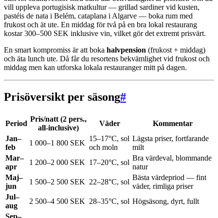
vill uppleva portugisisk matkultur — grillad sardiner vid kusten,
pastéis de nata i Belém, cataplana i Algarve — boka rum med
frukost och ät ute. En middag för två på en bra lokal restaurang
kostar 300–500 SEK inklusive vin, vilket gör det extremt prisvärt.
En smart kompromiss är att boka
halvpension
(frukost + middag)
och äta lunch ute. Då får du resortens bekvämlighet vid frukost och
middag men kan utforska lokala restauranger mitt på dagen.
Prisöversikt per säsong
#
Pris/natt (2 pers.,
Period
Väder
Kommentar
all-inclusive)
Jan–
15–17°C, sol
Lägsta priser, fortfarande
1 000–1 800 SEK
feb
och moln
milt
Mar–
Bra värdeval, blommande
1 200–2 000 SEK
17–20°C, sol
apr
natur
Maj–
Bästa värdepriod — fint
1 500–2 500 SEK
22–28°C, sol
jun
väder, rimliga priser
Jul–
2 500–4 500 SEK
28–35°C, sol
Högsäsong, dyrt, fullt
aug
Sep–