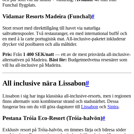
Funchal flygplats.
Vidamar Resorts Madeira (Funchal)
#
Stort resort med direkttillgång till havet via naturliga
saltvattenspooler. Två restauranger, en med international buffé och
en med à la carte portugisisk mat. All-inclusive-paketet inkluderar
drycker vid poolbaren och alla måltider.
Pris:
Från
1 400 SEK/natt
— ett av de mest prisvärda all-inclusive-
alternativen på Madeira.
Bäst för:
Budgetmedvetna resenärer som
vill ha all-inclusive på Madeira.
All inclusive nära Lissabon
#
Lissabon i sig har inga klassiska all-inclusive-resorts, men i regionen
finns alternativ som kombinerar strand och stadsnärhet. Dessa
fungerar bra om du vill göra dagsturer till
Lissabon
och
Sintra
.
Pestana Tróia Eco-Resort (Tróia-halvön)
#
Exklusiv resort på Tróia-halvön, en timmes färja och bilresa söder