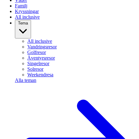
Väder
Familj
Kryssningar
All inclusive
Tema
All inclusive
Vandringsresor
Golfresor
Äventyrsresor
Singelresor
Solresor
Weekendresa
Alla teman