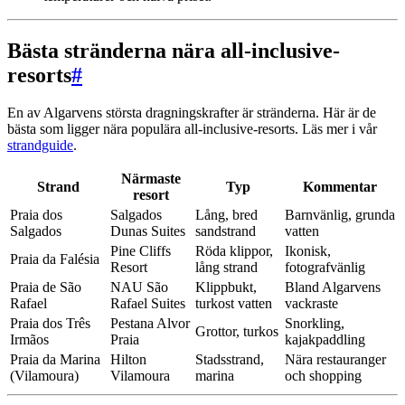
Bästa stränderna nära all-inclusive-
resorts
#
En av Algarvens största dragningskrafter är stränderna. Här är de
bästa som ligger nära populära all-inclusive-resorts. Läs mer i vår
strandguide
.
Närmaste
Strand
Typ
Kommentar
resort
Praia dos
Salgados
Lång, bred
Barnvänlig, grunda
Salgados
Dunas Suites
sandstrand
vatten
Pine Cliffs
Röda klippor,
Ikonisk,
Praia da Falésia
Resort
lång strand
fotografvänlig
Praia de São
NAU São
Klippbukt,
Bland Algarvens
Rafael
Rafael Suites
turkost vatten
vackraste
Praia dos Três
Pestana Alvor
Snorkling,
Grottor, turkos
Irmãos
Praia
kajakpaddling
Praia da Marina
Hilton
Stadsstrand,
Nära restauranger
(Vilamoura)
Vilamoura
marina
och shopping