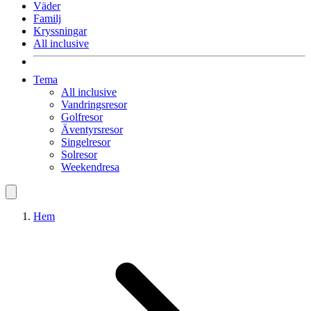
Väder
Familj
Kryssningar
All inclusive
Tema
All inclusive
Vandringsresor
Golfresor
Äventyrsresor
Singelresor
Solresor
Weekendresa
Hem