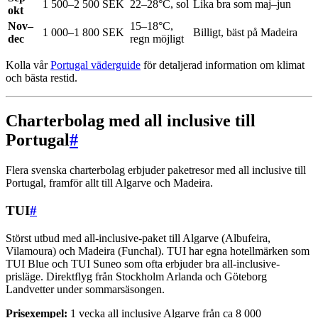
1 500–2 500 SEK
22–28°C, sol
Lika bra som maj–jun
okt
Nov–
15–18°C,
1 000–1 800 SEK
Billigt, bäst på Madeira
dec
regn möjligt
Kolla vår
Portugal väderguide
för detaljerad information om klimat
och bästa restid.
Charterbolag med all inclusive till
Portugal
#
Flera svenska charterbolag erbjuder paketresor med all inclusive till
Portugal, framför allt till Algarve och Madeira.
TUI
#
Störst utbud med all-inclusive-paket till Algarve (Albufeira,
Vilamoura) och Madeira (Funchal). TUI har egna hotellmärken som
TUI Blue och TUI Suneo som ofta erbjuder bra all-inclusive-
prisläge. Direktflyg från Stockholm Arlanda och Göteborg
Landvetter under sommarsäsongen.
Prisexempel:
1 vecka all inclusive Algarve från ca 8 000