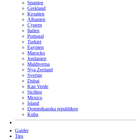
Spanien
Grekland
Kroatien
Albanien
Cypern
Italien
Portugal
Turkiet
Egypten
Marocko
Jordanien
Maldiverna
Nya Zeeland
Sverige
Dubai
Kap Verde
Sicilien
Mexico
Island
Dominikanska republiken
Kuba
Guider
Tips