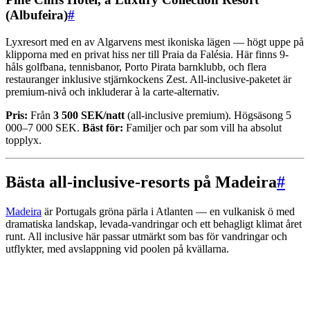
(Albufeira)
#
Lyxresort med en av Algarvens mest ikoniska lägen — högt uppe på
klipporna med en privat hiss ner till Praia da Falésia. Här finns 9-
håls golfbana, tennisbanor, Porto Pirata barnklubb, och flera
restauranger inklusive stjärnkockens Zest. All-inclusive-paketet är
premium-nivå och inkluderar à la carte-alternativ.
Pris:
Från
3 500 SEK/natt
(all-inclusive premium). Högsäsong 5
000–7 000 SEK.
Bäst för:
Familjer och par som vill ha absolut
topplyx.
Bästa all-inclusive-resorts på Madeira
#
Madeira
är Portugals gröna pärla i Atlanten — en vulkanisk ö med
dramatiska landskap, levada-vandringar och ett behagligt klimat året
runt. All inclusive här passar utmärkt som bas för vandringar och
utflykter, med avslappning vid poolen på kvällarna.