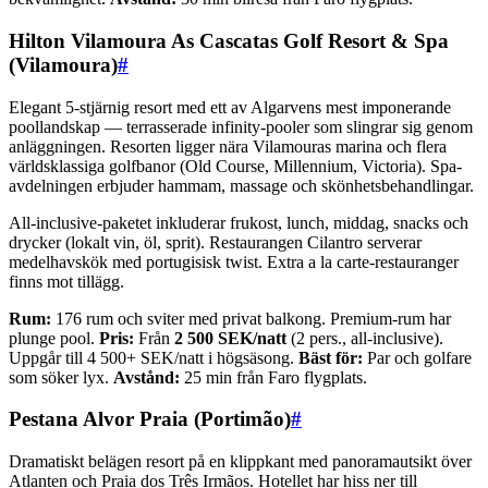
Hilton Vilamoura As Cascatas Golf Resort & Spa
(Vilamoura)
#
Elegant 5-stjärnig resort med ett av Algarvens mest imponerande
poollandskap — terrasserade infinity-pooler som slingrar sig genom
anläggningen. Resorten ligger nära Vilamouras marina och flera
världsklassiga golfbanor (Old Course, Millennium, Victoria). Spa-
avdelningen erbjuder hammam, massage och skönhetsbehandlingar.
All-inclusive-paketet inkluderar frukost, lunch, middag, snacks och
drycker (lokalt vin, öl, sprit). Restaurangen Cilantro serverar
medelhavskök med portugisisk twist. Extra a la carte-restauranger
finns mot tillägg.
Rum:
176 rum och sviter med privat balkong. Premium-rum har
plunge pool.
Pris:
Från
2 500 SEK/natt
(2 pers., all-inclusive).
Uppgår till 4 500+ SEK/natt i högsäsong.
Bäst för:
Par och golfare
som söker lyx.
Avstånd:
25 min från Faro flygplats.
Pestana Alvor Praia (Portimão)
#
Dramatiskt belägen resort på en klippkant med panoramautsikt över
Atlanten och Praia dos Três Irmãos. Hotellet har hiss ner till