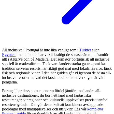
All inclusive i Portugal är inte lika vanligt som i
Turkiet
eller
Egypten
, men utbudet har vuxit kraftigt de senaste åren — framför
allt i Algarve och på Madeira. Det som gör portugisisk all inclusive
speciell är matkvaliteten. Tack vare landets starka gastronomiska
tradition serverar resorts här riktigt god mat med lokala råvaror, färsk
fisk och regionala viner. I den här guiden går vi igenom de bästa all-
inclusive-resorterna, vad det kostar, och om det verkligen är värt
pengarna.
Portugal har dessutom en enorm fördel jämfört med andra all-
inclusive-destinationer: du bor i ett land med fantastiska
restauranger, vinregioner och kulturella upplevelser precis utanför
resortens grindar. Det gör det enkelt att kombinera avslappnade
pooldagar med matupplevelser och utflykter. Läs vår
kompletta
Portugal-guide
för en överblick av allt landet har att erbjuda.