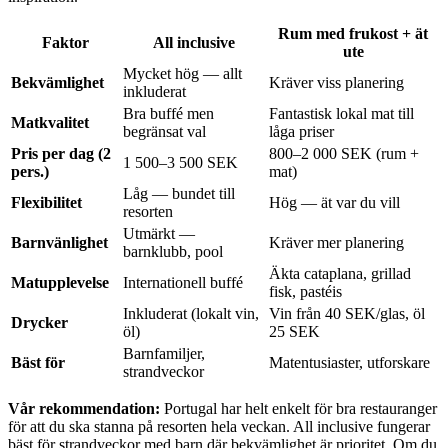
Rum med frukost + ät
Faktor
All inclusive
ute
Mycket hög — allt
Bekvämlighet
Kräver viss planering
inkluderat
Bra buffé men
Fantastisk lokal mat till
Matkvalitet
begränsat val
låga priser
Pris per dag (2
800–2 000 SEK (rum +
1 500–3 500 SEK
pers.)
mat)
Låg — bundet till
Flexibilitet
Hög — ät var du vill
resorten
Utmärkt —
Barnvänlighet
Kräver mer planering
barnklubb, pool
Äkta cataplana, grillad
Matupplevelse
Internationell buffé
fisk, pastéis
Inkluderat (lokalt vin,
Vin från 40 SEK/glas, öl
Drycker
öl)
25 SEK
Barnfamiljer,
Bäst för
Matentusiaster, utforskare
strandveckor
Vår rekommendation:
Portugal har helt enkelt för bra restauranger
för att du ska stanna på resorten hela veckan. All inclusive fungerar
bäst för strandveckor med barn där bekvämlighet är prioritet. Om du