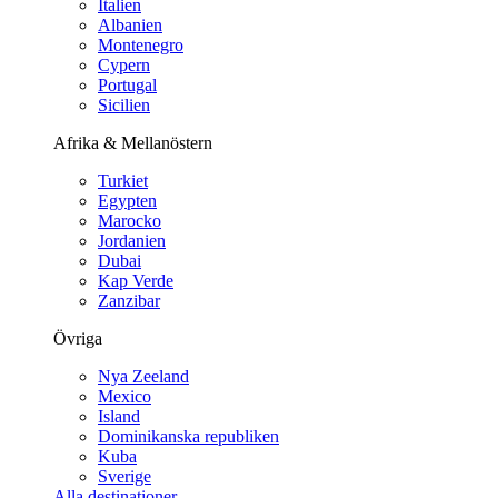
Italien
Albanien
Montenegro
Cypern
Portugal
Sicilien
Afrika & Mellanöstern
Turkiet
Egypten
Marocko
Jordanien
Dubai
Kap Verde
Zanzibar
Övriga
Nya Zeeland
Mexico
Island
Dominikanska republiken
Kuba
Sverige
Alla destinationer