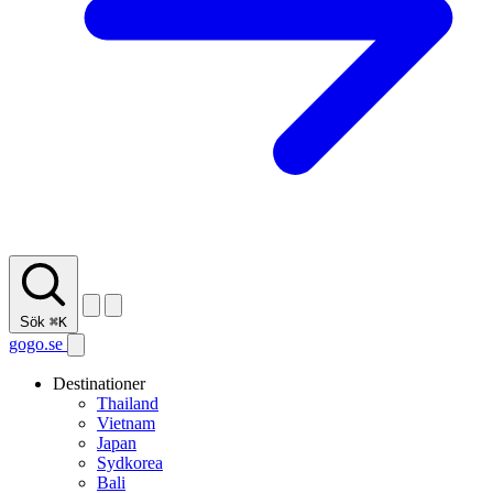
Sök
⌘K
gogo.se
Destinationer
Thailand
Vietnam
Japan
Sydkorea
Bali