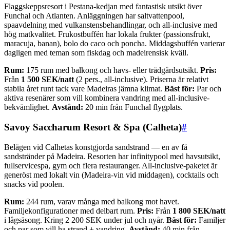
Flaggskeppsresort i Pestana-kedjan med fantastisk utsikt över
Funchal och Atlanten. Anläggningen har saltvattenpool,
spaavdelning med vulkanstensbehandlingar, och all-inclusive med
hög matkvalitet. Frukostbuffén har lokala frukter (passionsfrukt,
maracuja, banan), bolo do caco och poncha. Middagsbuffén varierar
dagligen med teman som fiskdag och madeirensisk kväll.
Rum:
175 rum med balkong och havs- eller trädgårdsutsikt.
Pris:
Från
1 500 SEK/natt
(2 pers., all-inclusive). Priserna är relativt
stabila året runt tack vare Madeiras jämna klimat.
Bäst för:
Par och
aktiva resenärer som vill kombinera vandring med all-inclusive-
bekvämlighet.
Avstånd:
20 min från Funchal flygplats.
Savoy Saccharum Resort & Spa (Calheta)
#
Belägen vid Calhetas konstgjorda sandstrand — en av få
sandstränder på Madeira. Resorten har infinitypool med havsutsikt,
fullservicespa, gym och flera restauranger. All-inclusive-paketet är
generöst med lokalt vin (Madeira-vin vid middagen), cocktails och
snacks vid poolen.
Rum:
244 rum, varav många med balkong mot havet.
Familjekonfigurationer med delbart rum.
Pris:
Från
1 800 SEK/natt
i lågsäsong. Kring 2 200 SEK under jul och nyår.
Bäst för:
Familjer
och par som vill ha strand + vandring.
Avstånd:
40 min från