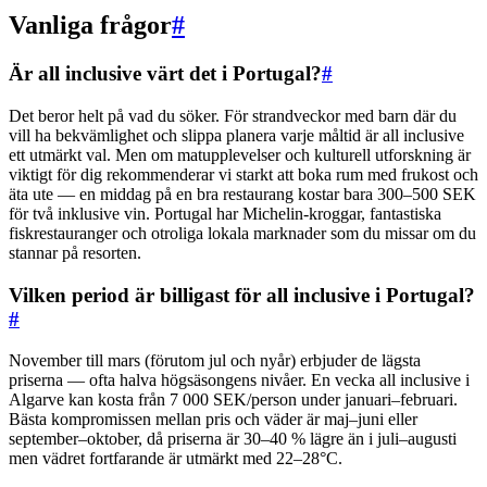
Vanliga frågor
#
Är all inclusive värt det i Portugal?
#
Det beror helt på vad du söker. För strandveckor med barn där du
vill ha bekvämlighet och slippa planera varje måltid är all inclusive
ett utmärkt val. Men om matupplevelser och kulturell utforskning är
viktigt för dig rekommenderar vi starkt att boka rum med frukost och
äta ute — en middag på en bra restaurang kostar bara 300–500 SEK
för två inklusive vin. Portugal har Michelin-kroggar, fantastiska
fiskrestauranger och otroliga lokala marknader som du missar om du
stannar på resorten.
Vilken period är billigast för all inclusive i Portugal?
#
November till mars (förutom jul och nyår) erbjuder de lägsta
priserna — ofta halva högsäsongens nivåer. En vecka all inclusive i
Algarve kan kosta från 7 000 SEK/person under januari–februari.
Bästa kompromissen mellan pris och väder är maj–juni eller
september–oktober, då priserna är 30–40 % lägre än i juli–augusti
men vädret fortfarande är utmärkt med 22–28°C.