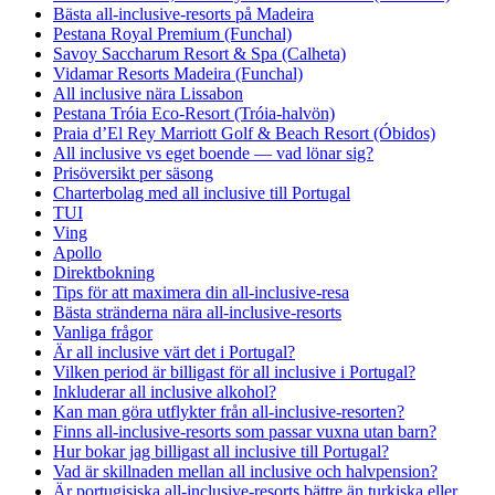
Bästa all-inclusive-resorts på Madeira
Pestana Royal Premium (Funchal)
Savoy Saccharum Resort & Spa (Calheta)
Vidamar Resorts Madeira (Funchal)
All inclusive nära Lissabon
Pestana Tróia Eco-Resort (Tróia-halvön)
Praia d’El Rey Marriott Golf & Beach Resort (Óbidos)
All inclusive vs eget boende — vad lönar sig?
Prisöversikt per säsong
Charterbolag med all inclusive till Portugal
TUI
Ving
Apollo
Direktbokning
Tips för att maximera din all-inclusive-resa
Bästa stränderna nära all-inclusive-resorts
Vanliga frågor
Är all inclusive värt det i Portugal?
Vilken period är billigast för all inclusive i Portugal?
Inkluderar all inclusive alkohol?
Kan man göra utflykter från all-inclusive-resorten?
Finns all-inclusive-resorts som passar vuxna utan barn?
Hur bokar jag billigast all inclusive till Portugal?
Vad är skillnaden mellan all inclusive och halvpension?
Är portugisiska all-inclusive-resorts bättre än turkiska eller