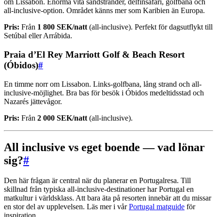
om Lissabon. Enorma vita sandstränder, delfinsafari, golfbana och
all-inclusive-option. Området känns mer som Karibien än Europa.
Pris:
Från
1 800 SEK/natt
(all-inclusive). Perfekt för dagsutflykt till
Setúbal eller Arrábida.
Praia d’El Rey Marriott Golf & Beach Resort
(Óbidos)
#
En timme norr om Lissabon. Links-golfbana, lång strand och all-
inclusive-möjlighet. Bra bas för besök i Óbidos medeltidsstad och
Nazarés jättevågor.
Pris:
Från
2 000 SEK/natt
(all-inclusive).
All inclusive vs eget boende — vad lönar
sig?
#
Den här frågan är central när du planerar en Portugalresa. Till
skillnad från typiska all-inclusive-destinationer har Portugal en
matkultur i världsklass. Att bara äta på resorten innebär att du missar
en stor del av upplevelsen. Läs mer i vår
Portugal matguide
för
inspiration.