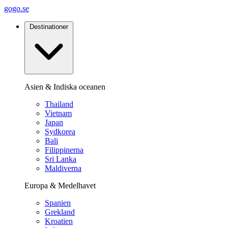
gogo.se
Destinationer
Asien & Indiska oceanen
Thailand
Vietnam
Japan
Sydkorea
Bali
Filippinerna
Sri Lanka
Maldiverna
Europa & Medelhavet
Spanien
Grekland
Kroatien