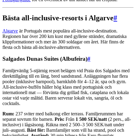
Bästa all-inclusive-resorts i Algarve
#
Algarve
är Portugals mest populära all-inclusive-destination.
Regionen har över 200 km kust med gyllene stränder, dramatiska
klippformationer och mer än 300 soldagar om året. Här finns de
flesta och bästa all-inclusive-alternativen.
Salgados Dunas Suites (Albufeira)
#
Familjevänlig 5-stjärnig resort belägen vid Praia dos Salgados med
direkttillgång till en lång, bred sandstrand. Anläggningen har flera
pooler (inklusive barnpool), barnklubb för 4–12 år, spa och gym.
All-inclusive-buffén håller hög klass med portugisisk och
internationell mat — förvänta dig grillad fisk, cataplana och lokala
ostar vid varje måltid. Baren serverar lokalt vin, sangria, öl och
cocktails.
Rum:
237 sviter med balkong eller terrass. Familjerummen har
separat sovrum för barnen.
Pris:
Från
1 500 SEK/natt
(2 pers., all-
inclusive) i lågsäsong. Räkna med 2 500–3 500 SEK/natt under
juli–augusti.
Bäst för:
Barnfamiljer som vill ha strand, pool och
bekvämlighet.
Avstånd:
30 min bilresa från Faro flygplats.