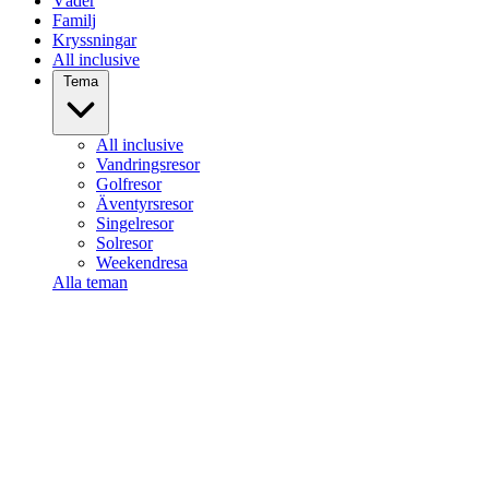
Väder
Familj
Kryssningar
All inclusive
Tema
All inclusive
Vandringsresor
Golfresor
Äventyrsresor
Singelresor
Solresor
Weekendresa
Alla teman