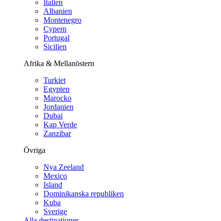
Italien
Albanien
Montenegro
Cypern
Portugal
Sicilien
Afrika & Mellanöstern
Turkiet
Egypten
Marocko
Jordanien
Dubai
Kap Verde
Zanzibar
Övriga
Nya Zeeland
Mexico
Island
Dominikanska republiken
Kuba
Sverige
Alla destinationer