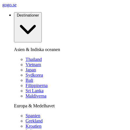
gogo.se
Destinationer
Asien & Indiska oceanen
Thailand
Vietnam
Japan
Sydkorea
Bali
Filippinerna
Sri Lanka
Maldiverna
Europa & Medelhavet
Spanien
Grekland
Kroatien