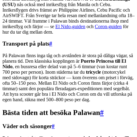
(USU)
nås också med inrikesflyg från Manila och Cebu.
Inrikesflygen drivs främst av Philippine Airlines, Cebu Pacific och
AirSWIFT. Från Sverige tar hela resan med mellanlandning ofta 18–
24 timmar. Väl framme i Palawan binds destinationerna ihop med
inrikesflyg och färjor — se
El Nido-guiden
och
Coron-guiden
för
hur du tar dig mellan dem.
Transport på plats
#
På Palawan finns inga tåg och avstånden är stora på dåliga vägar, så
planera tid. Den klassiska kopplingen är
Puerto Princesa till El
Nido
, en bussresa eller delad van på 5–6 timmar (van kostar runt
700 peso per person). Inom städerna tar du
tricycle
(motorcykel
med sidovagn) för korta sträckor — kom överens om priset i förväg,
ofta 50–150 peso. Mellan El Nido och Coron finns färjor (cirka 4
timmar) samt den populära fleradagars-expeditionen med segelbåt.
Att hyra scooter går bra i El Nido och Coron om du vill utforska på
egen hand, räkna med 500–800 peso per dag.
Bästa tiden att besöka Palawan
#
Väder och säsonger
#