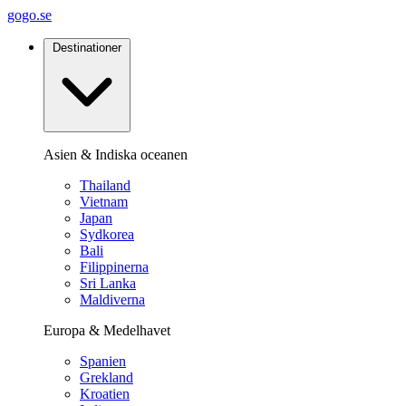
gogo.se
Destinationer
Asien & Indiska oceanen
Thailand
Vietnam
Japan
Sydkorea
Bali
Filippinerna
Sri Lanka
Maldiverna
Europa & Medelhavet
Spanien
Grekland
Kroatien