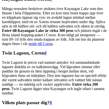
Många resenärer beskriver utsikten över Kayangan Lake som den
finaste i hela Filippinerna. Efter en kort men brant trappa upp över
en klippkam öppnar sig vyn: en avskild lagun infattad mellan
karstklippor, med ett av Asiens renaste insjövatten under dig. Själva
sjön är till hälften söt- och till hälften saltvatten och sikten är otrolig.
Entré till Kayangan Lake är cirka 300 peso
och platsen ingår i de
flesta island hopping-paket i Coron. Kom tidigt på morgonen —
runt 09–10 fylls den smala trappan av folk. Allt om hur du planerar
dagen finns i vår
guide till Coron
.
Twin Lagoon, Coron
#
Twin Lagoon är precis vad namnet antyder: två sammanlänkade
laguner åtskilda av en kalkstensvägg. Vid lågvatten simmar eller
paddlar du genom en liten öppning i berget mellan dem, vid
högvatten finns en trälejdare. Den inre lagunen har en speciell effekt
där varmt saltvatten möter kallare sötvatten och vattnet blir nästan
suddigt — en märklig och vacker upplevelse.
Entré cirka 200
peso.
Twin Lagoon ligger nära Kayangan och ingår oftast i samma
rundtur.
Vilken plats passar dig?
#