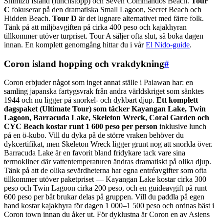
Shimizu Island (lunchstopp) och Seven Commandos Beach.
Tour
C
fokuserar på den dramatiska Small Lagoon, Secret Beach och
Hidden Beach.
Tour D
är det lugnare alternativet med färre folk.
Tänk på att miljöavgiften på cirka 400 peso och kajakhyran
tillkommer utöver turpriset. Tour A säljer ofta slut, så boka dagen
innan. En komplett genomgång hittar du i vår
El Nido-guide
.
Coron island hopping och vrakdykning
#
Coron erbjuder något som inget annat ställe i Palawan har: en
samling japanska fartygsvrak från andra världskriget som sänktes
1944 och nu ligger på snorkel- och dykbart djup.
Ett komplett
dagspaket (Ultimate Tour) som täcker Kayangan Lake, Twin
Lagoon, Barracuda Lake, Skeleton Wreck, Coral Garden och
CYC Beach kostar runt 1 600 peso per person
inklusive lunch
på en ö-kubo. Vill du dyka på de större vraken behöver du
dykcertifikat, men Skeleton Wreck ligger grunt nog att snorkla över.
Barracuda Lake är en favorit bland fridykare tack vare sina
termokliner där vattentemperaturen ändras dramatiskt på olika djup.
Tänk på att de olika sevärdheterna har egna entréavgifter som ofta
tillkommer utöver paketpriset — Kayangan Lake kostar cirka 300
peso och Twin Lagoon cirka 200 peso, och en guideavgift på runt
600 peso per båt brukar delas på gruppen. Vill du paddla på egen
hand kostar kajakhyra för dagen 1 000–1 500 peso och ordnas bäst i
Coron town innan du åker ut. För dyklustna är Coron en av Asiens