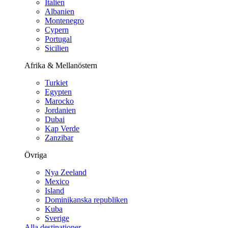
Italien
Albanien
Montenegro
Cypern
Portugal
Sicilien
Afrika & Mellanöstern
Turkiet
Egypten
Marocko
Jordanien
Dubai
Kap Verde
Zanzibar
Övriga
Nya Zeeland
Mexico
Island
Dominikanska republiken
Kuba
Sverige
Alla destinationer