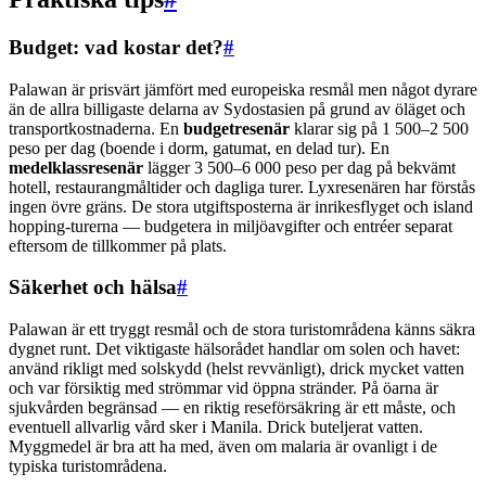
Budget: vad kostar det?
#
Palawan är prisvärt jämfört med europeiska resmål men något dyrare
än de allra billigaste delarna av Sydostasien på grund av öläget och
transportkostnaderna. En
budgetresenär
klarar sig på 1 500–2 500
peso per dag (boende i dorm, gatumat, en delad tur). En
medelklassresenär
lägger 3 500–6 000 peso per dag på bekvämt
hotell, restaurangmåltider och dagliga turer. Lyxresenären har förstås
ingen övre gräns. De stora utgiftsposterna är inrikesflyget och island
hopping-turerna — budgetera in miljöavgifter och entréer separat
eftersom de tillkommer på plats.
Säkerhet och hälsa
#
Palawan är ett tryggt resmål och de stora turistområdena känns säkra
dygnet runt. Det viktigaste hälsorådet handlar om solen och havet:
använd rikligt med solskydd (helst revvänligt), drick mycket vatten
och var försiktig med strömmar vid öppna stränder. På öarna är
sjukvården begränsad — en riktig reseförsäkring är ett måste, och
eventuell allvarlig vård sker i Manila. Drick buteljerat vatten.
Myggmedel är bra att ha med, även om malaria är ovanligt i de
typiska turistområdena.