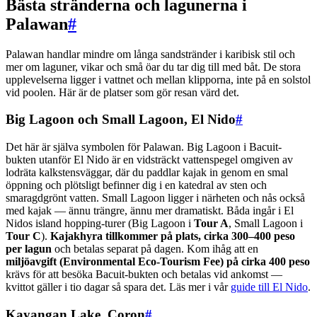
Bästa stränderna och lagunerna i
Palawan
#
Palawan handlar mindre om långa sandstränder i karibisk stil och
mer om laguner, vikar och små öar du tar dig till med båt. De stora
upplevelserna ligger i vattnet och mellan klipporna, inte på en solstol
vid poolen. Här är de platser som gör resan värd det.
Big Lagoon och Small Lagoon, El Nido
#
Det här är själva symbolen för Palawan. Big Lagoon i Bacuit-
bukten utanför El Nido är en vidsträckt vattenspegel omgiven av
lodräta kalkstensväggar, där du paddlar kajak in genom en smal
öppning och plötsligt befinner dig i en katedral av sten och
smaragdgrönt vatten. Small Lagoon ligger i närheten och nås också
med kajak — ännu trängre, ännu mer dramatiskt. Båda ingår i El
Nidos island hopping-turer (Big Lagoon i
Tour A
, Small Lagoon i
Tour C
).
Kajakhyra tillkommer på plats, cirka 300–400 peso
per lagun
och betalas separat på dagen. Kom ihåg att en
miljöavgift (Environmental Eco-Tourism Fee) på cirka 400 peso
krävs för att besöka Bacuit-bukten och betalas vid ankomst —
kvittot gäller i tio dagar så spara det. Läs mer i vår
guide till El Nido
.
Kayangan Lake, Coron
#