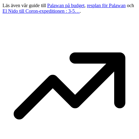
Läs även vår guide till
Palawan på budget
,
resplan för Palawan
och
El Nido till Coron-expeditionen : 3-5…
.