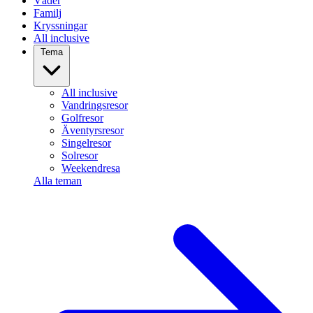
Väder
Familj
Kryssningar
All inclusive
Tema
All inclusive
Vandringsresor
Golfresor
Äventyrsresor
Singelresor
Solresor
Weekendresa
Alla teman