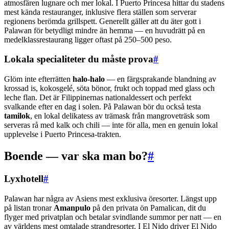
atmosfären lugnare och mer lokal. I Puerto Princesa hittar du stadens
mest kända restauranger, inklusive flera ställen som serverar
regionens berömda grillspett. Generellt gäller att du äter gott i
Palawan för betydligt mindre än hemma — en huvudrätt på en
medelklassrestaurang ligger oftast på 250–500 peso.
Lokala specialiteter du måste prova
#
Glöm inte efterrätten
halo-halo
— en färgsprakande blandning av
krossad is, kokosgelé, söta bönor, frukt och toppad med glass och
leche flan. Det är Filippinernas nationaldessert och perfekt
svalkande efter en dag i solen. På Palawan bör du också testa
tamilok
, en lokal delikatess av trämask från mangroveträsk som
serveras rå med kalk och chili — inte för alla, men en genuin lokal
upplevelse i Puerto Princesa-trakten.
Boende — var ska man bo?
#
Lyxhotell
#
Palawan har några av Asiens mest exklusiva öresorter. Längst upp
på listan tronar
Amanpulo
på den privata ön Pamalican, dit du
flyger med privatplan och betalar svindlande summor per natt — en
av världens mest omtalade strandresorter. I El Nido driver El Nido