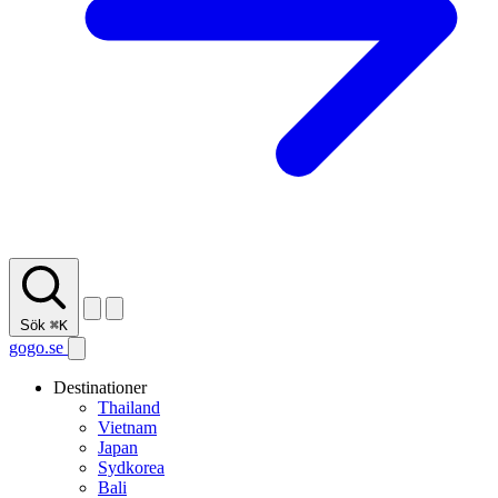
Sök
⌘K
gogo.se
Destinationer
Thailand
Vietnam
Japan
Sydkorea
Bali