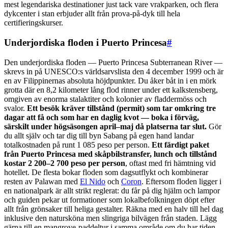
mest legendariska destinationer just tack vare vrakparken, och flera
dykcenter i stan erbjuder allt från prova-på-dyk till hela
certifieringskurser.
Underjordiska floden i Puerto Princesa
#
Den underjordiska floden — Puerto Princesa Subterranean River —
skrevs in på UNESCO:s världsarvslista den 4 december 1999 och är
en av Filippinernas absoluta höjdpunkter. Du åker båt in i en mörk
grotta där en 8,2 kilometer lång flod rinner under ett kalkstensberg,
omgiven av enorma stalaktiter och kolonier av fladdermöss och
svalor.
Ett besök kräver tillstånd (permit) som tar omkring tre
dagar att få och som har en daglig kvot — boka i förväg,
särskilt under högsäsongen april–maj då platserna tar slut.
Gör
du allt själv och tar dig till byn Sabang på egen hand landar
totalkostnaden på runt 1 085 peso per person.
Ett färdigt paket
från Puerto Princesa med skåpbilstransfer, lunch och tillstånd
kostar 2 200–2 700 peso per person
, oftast med fri hämtning vid
hotellet. De flesta bokar floden som dagsutflykt och kombinerar
resten av Palawan med
El Nido
och
Coron
. Eftersom floden ligger i
en nationalpark är allt strikt reglerat: du får på dig hjälm och lampor
och guiden pekar ut formationer som lokalbefolkningen döpt efter
allt från grönsaker till heliga gestalter. Räkna med en halv till hel dag
inklusive den natursköna men slingriga bilvägen från staden. Lägg
gärna till en mangrove-paddeltur i samma område om du har tiden