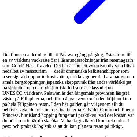
Det finns en anledning till att Palawan gång på gång röstas fram till
en av världens vackraste öar i läsarundersökningar från resemagasin
som Condé Nast Traveler. Det här är inte ett vykortsmotiv som blivit
nedslitet av massturism — det är dramatiska kalkstensklippor som
reser sig rakt upp ur turkost vatten, dolda laguner du bara når genom
smala bergsöppningar, japanska skeppsvrak från andra världskriget
på sjöbotten och en underjordisk flod som är klassad som
UNESCO-världsarv. Palawan är den långsmala provinsen längst i
väster på Filippinerna, och för många svenskar är den höjdpunkten
på hela Filippinen-resan. I den här guiden går vi igenom allt du
behöver veta: de tre stora destinationerna El Nido, Coron och Puerto
Princesa, hur island hopping fungerar i praktiken, vad det kostar, var
du bör bo och när du ska åka. Vi har lagt vikt vid konkreta priser i
peso och praktisk logistik så att du kan planera resan på riktigt.