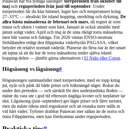
Palawan har två tydliga säsonger:
torrperioden från oktober till
maj
och
regnperioden från juni till september
. Under
torrperioden får du klar himmel, lugnt hav och temperaturer kring
27–33°C — idealiskt för island hopping, snorkling och dykning.
De
allra bästa månaderna är februari och mars
, då regnet är som
minst och sikten i vattnet som bäst. Januari är också utmärkt med
jämnt soligt väder. April och maj är de sista riktigt torra månaderna
men blir varma och fuktiga. För 2026 väntas ENSO-neutrala
förhållanden enligt den filippinska väderbyrån PAGASA, vilket
betyder ett relativt normalt väderår. Planerar du flera öar är det smart
att tajma så att du har de torra månaderna under själva island
hopping-delen — jämför gärna alternativen i
El Nido eller Coron
.
Högsäsong vs lågsäsong
#
Högsäsongen sammanfaller med torrperioden, med en topp kring
jul, nyår och påsk då både priser och folkmängd stiger. Bokar du
under den perioden — och särskilt för den underjordiska floden —
måste du vara ute i god tid eftersom dagliga kvoter och turplatser tar
slut. Lågsäsong (juni–september) ger lägre priser och färre turister,
men du måste räkna med regnskurar och att enstaka turer ställs in
vid hårt väder. Tyfoner drabbar Palawan mer sällan än de norra och
östra Filippinerna, men kan förekomma under regnperioden.
Praktiska tips
#