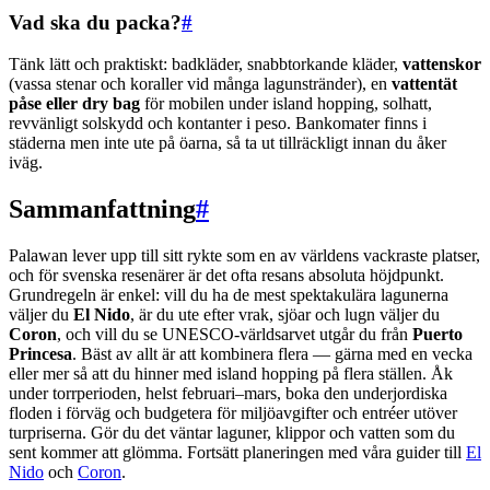
Vad ska du packa?
#
Tänk lätt och praktiskt: badkläder, snabbtorkande kläder,
vattenskor
(vassa stenar och koraller vid många lagunstränder), en
vattentät
påse eller dry bag
för mobilen under island hopping, solhatt,
revvänligt solskydd och kontanter i peso. Bankomater finns i
städerna men inte ute på öarna, så ta ut tillräckligt innan du åker
iväg.
Sammanfattning
#
Palawan lever upp till sitt rykte som en av världens vackraste platser,
och för svenska resenärer är det ofta resans absoluta höjdpunkt.
Grundregeln är enkel: vill du ha de mest spektakulära lagunerna
väljer du
El Nido
, är du ute efter vrak, sjöar och lugn väljer du
Coron
, och vill du se UNESCO-världsarvet utgår du från
Puerto
Princesa
. Bäst av allt är att kombinera flera — gärna med en vecka
eller mer så att du hinner med island hopping på flera ställen. Åk
under torrperioden, helst februari–mars, boka den underjordiska
floden i förväg och budgetera för miljöavgifter och entréer utöver
turpriserna. Gör du det väntar laguner, klippor och vatten som du
sent kommer att glömma. Fortsätt planeringen med våra guider till
El
Nido
och
Coron
.