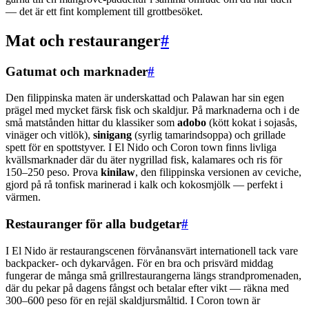
— det är ett fint komplement till grottbesöket.
Mat och restauranger
#
Gatumat och marknader
#
Den filippinska maten är underskattad och Palawan har sin egen
prägel med mycket färsk fisk och skaldjur. På marknaderna och i de
små matstånden hittar du klassiker som
adobo
(kött kokat i sojasås,
vinäger och vitlök),
sinigang
(syrlig tamarindsoppa) och grillade
spett för en spottstyver. I El Nido och Coron town finns livliga
kvällsmarknader där du äter nygrillad fisk, kalamares och ris för
150–250 peso. Prova
kinilaw
, den filippinska versionen av ceviche,
gjord på rå tonfisk marinerad i kalk och kokosmjölk — perfekt i
värmen.
Restauranger för alla budgetar
#
I El Nido är restaurangscenen förvånansvärt internationell tack vare
backpacker- och dykarvågen. För en bra och prisvärd middag
fungerar de många små grillrestaurangerna längs strandpromenaden,
där du pekar på dagens fångst och betalar efter vikt — räkna med
300–600 peso för en rejäl skaldjursmåltid. I Coron town är