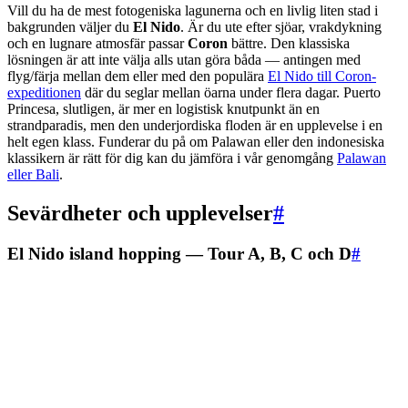
Vill du ha de mest fotogeniska lagunerna och en livlig liten stad i
bakgrunden väljer du
El Nido
. Är du ute efter sjöar, vrakdykning
och en lugnare atmosfär passar
Coron
bättre. Den klassiska
lösningen är att inte välja alls utan göra båda — antingen med
flyg/färja mellan dem eller med den populära
El Nido till Coron-
expeditionen
där du seglar mellan öarna under flera dagar. Puerto
Princesa, slutligen, är mer en logistisk knutpunkt än en
strandparadis, men den underjordiska floden är en upplevelse i en
helt egen klass. Funderar du på om Palawan eller den indonesiska
klassikern är rätt för dig kan du jämföra i vår genomgång
Palawan
eller Bali
.
Sevärdheter och upplevelser
#
El Nido island hopping — Tour A, B, C och D
#