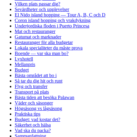
Vilken plats passar dig?
Sevärdheter och upplevelser
El Nido island hopping — Tour A, B, C och D
Coron island hopping och vrakdykning
Underjordiska floden i Puerto Princesa
Mat och restauranger
Gatumat och marknader
Restauranger för alla budgetar
Lokala specialiteter du måste prova
Boende — var ska man bo?
Lyxhotell
Mellanpris
Budget
Bästa området att bo i
Så tar du dig hit och runt
Flyg och transfer
Transport på plats
Bästa tiden att besöka Palawan
Väder och säsonger
Högsäsong vs lågsäsong
Praktiska tips
Budget: vad kostar det?
Säkerhet och hälsa
Vad ska du packa?
Sammanfattning