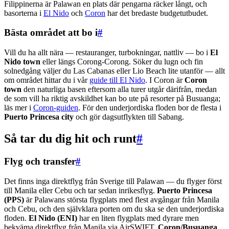
Filippinerna är Palawan en plats där pengarna räcker långt, och
basorterna i
El Nido
och
Coron
har det bredaste budgetutbudet.
Bästa området att bo i
#
Vill du ha allt nära — restauranger, turbokningar, nattliv — bo i
El
Nido town
eller längs Corong-Corong. Söker du lugn och fin
solnedgång väljer du Las Cabanas eller Lio Beach lite utanför — allt
om området hittar du i vår
guide till El Nido
. I Coron är
Coron
town
den naturliga basen eftersom alla turer utgår därifrån, medan
de som vill ha riktig avskildhet kan bo ute på resorter på Busuanga;
läs mer i
Coron-guiden
. För den underjordiska floden bor de flesta i
Puerto Princesa city
och gör dagsutflykten till Sabang.
Så tar du dig hit och runt
#
Flyg och transfer
#
Det finns inga direktflyg från Sverige till Palawan — du flyger först
till Manila eller Cebu och tar sedan inrikesflyg.
Puerto Princesa
(PPS)
är Palawans största flygplats med flest avgångar från Manila
och Cebu, och den självklara porten om du ska se den underjordiska
floden.
El Nido (ENI)
har en liten flygplats med dyrare men
bekväma direktflyg från Manila via AirSWIFT.
Coron/Busuanga