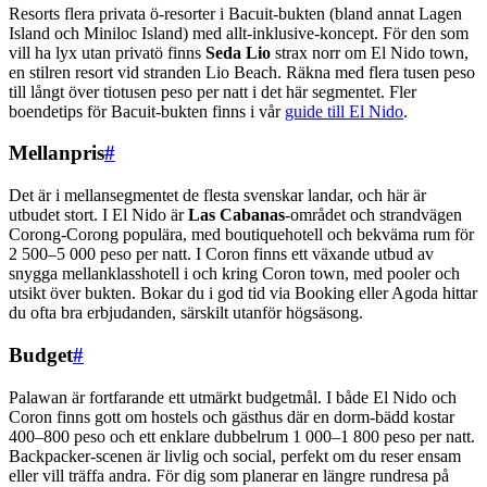
Resorts flera privata ö-resorter i Bacuit-bukten (bland annat Lagen
Island och Miniloc Island) med allt-inklusive-koncept. För den som
vill ha lyx utan privatö finns
Seda Lio
strax norr om El Nido town,
en stilren resort vid stranden Lio Beach. Räkna med flera tusen peso
till långt över tiotusen peso per natt i det här segmentet. Fler
boendetips för Bacuit-bukten finns i vår
guide till El Nido
.
Mellanpris
#
Det är i mellansegmentet de flesta svenskar landar, och här är
utbudet stort. I El Nido är
Las Cabanas
-området och strandvägen
Corong-Corong populära, med boutiquehotell och bekväma rum för
2 500–5 000 peso per natt. I Coron finns ett växande utbud av
snygga mellanklasshotell i och kring Coron town, med pooler och
utsikt över bukten. Bokar du i god tid via Booking eller Agoda hittar
du ofta bra erbjudanden, särskilt utanför högsäsong.
Budget
#
Palawan är fortfarande ett utmärkt budgetmål. I både El Nido och
Coron finns gott om hostels och gästhus där en dorm-bädd kostar
400–800 peso och ett enklare dubbelrum 1 000–1 800 peso per natt.
Backpacker-scenen är livlig och social, perfekt om du reser ensam
eller vill träffa andra. För dig som planerar en längre rundresa på