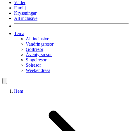
Väder
Familj
Kryssningar
All inclusive
Tema
All inclusive
Vandringsresor
Golfresor
Äventyrsresor
Singelresor
Solresor
Weekendresa
Hem