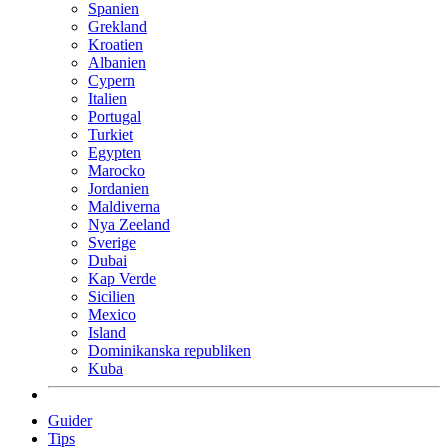
Spanien
Grekland
Kroatien
Albanien
Cypern
Italien
Portugal
Turkiet
Egypten
Marocko
Jordanien
Maldiverna
Nya Zeeland
Sverige
Dubai
Kap Verde
Sicilien
Mexico
Island
Dominikanska republiken
Kuba
Guider
Tips