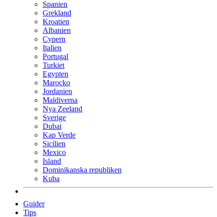
Spanien
Grekland
Kroatien
Albanien
Cypern
Italien
Portugal
Turkiet
Egypten
Marocko
Jordanien
Maldiverna
Nya Zeeland
Sverige
Dubai
Kap Verde
Sicilien
Mexico
Island
Dominikanska republiken
Kuba
Guider
Tips