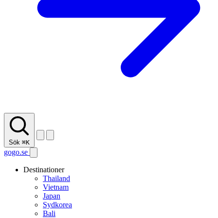
Sök
⌘K
gogo.se
Destinationer
Thailand
Vietnam
Japan
Sydkorea
Bali