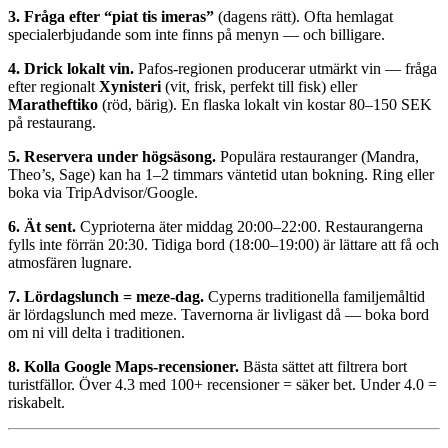
3. Fråga efter “piat tis imeras”
(dagens rätt). Ofta hemlagat
specialerbjudande som inte finns på menyn — och billigare.
4. Drick lokalt vin.
Pafos-regionen producerar utmärkt vin — fråga
efter regionalt
Xynisteri
(vit, frisk, perfekt till fisk) eller
Maratheftiko
(röd, bärig). En flaska lokalt vin kostar 80–150 SEK
på restaurang.
5. Reservera under högsäsong.
Populära restauranger (Mandra,
Theo’s, Sage) kan ha 1–2 timmars väntetid utan bokning. Ring eller
boka via TripAdvisor/Google.
6. Ät sent.
Cyprioterna äter middag 20:00–22:00. Restaurangerna
fylls inte förrän 20:30. Tidiga bord (18:00–19:00) är lättare att få och
atmosfären lugnare.
7. Lördagslunch = meze-dag.
Cyperns traditionella familjemåltid
är lördagslunch med meze. Tavernorna är livligast då — boka bord
om ni vill delta i traditionen.
8. Kolla Google Maps-recensioner.
Bästa sättet att filtrera bort
turistfällor. Över 4.3 med 100+ recensioner = säker bet. Under 4.0 =
riskabelt.