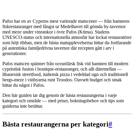
Pafos har en av Cyperns mest varierade matscener — från hamnens
fiskrestauranger med fångst ur Medelhavet till gömda by-tavernor
med meze under vinrankor i övre Pafos (Ktima). Stadens
UNESCO-status och internationella atmosfär har lockat restauratörer
som höjt ribban, men de bästa matupplevelserna hittar du fortfarande
på autentiska familjedrivna tavernor där recepten gått i arv i
generationer.
Pafos matscen spänner från oceanfärsk fisk vid hamnen till modern
cypriotisk fusion i boutique-restauranger, och allt däremellan —
libanesisk streetfood, italiensk pizza i vedeldad ugn och traditionell
bergs-meze i vinbyarna runt Troodos. Oavsett budget och smak
hittar du något i Pafos.
Den här guiden tar dig genom de bästa restaurangerna i varje
kategori och område — med priser, bokningsbehov och tips som
guiderna inte berättar.
Bästa restaurangerna per kategori
#