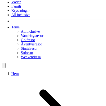
Väder
Familj
Kryssningar
All inclusive
Tema
All inclusive
Vandringsresor
Golfresor
Äventyrsresor
Singelresor
Solresor
Weekendresa
Hem