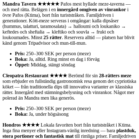
Mandra Tavern ★★★★★
Pafos mest hyllade meze-taverna —
och med rätta. Belägen i en
innergård omgiven av vinrankor
i
övre Pafos (Ktima), bort från turiststråken. Familjdriven i
generationer. Kött-meze serveras i omgångar: kalla dipsåser
(hummus, talatturi, taramosalata) → halloumi och loukaniko →
keftedes och sheftalia → kleftiko och souvla → frukt och
loukoumades. Minst
25 rätter
. Reservera alltid — platsen har blivit
känd genom Tripadvisor och mun-till-mun.
Pris:
250–300 SEK per person (meze)
Boka:
Ja, alltid. Ring minst en dag i förväg
Öppet:
Middag, stängt söndag
Cleopatra Restaurant ★★★★
Berömd för sin
28-rätters meze
som erbjuder en fullständig gastronomisk resa genom det cypriotiska
köket — från traditionella dips till innovativa varianter av klassiska
rätter. Innergård med stämningsbelysning och vinrankor. Något mer
polerad än Mandra men lika generös.
Pris:
250–300 SEK per person (meze)
Boka:
Ja, under högsäsong
Hondros ★★★★
Lokala favoriten bort från turiststråket i Ktima.
Inga fina menyer eller Instagram-vänlig inredning — bara
plastduk,
stora portioner och fantastisk mat
till rimliga priser. Familjedriven