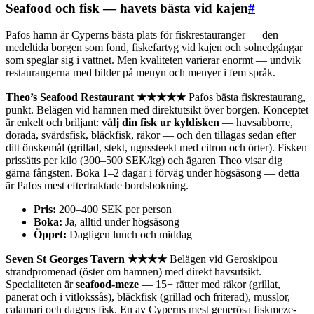
Seafood och fisk — havets bästa vid kajen
#
Pafos hamn är Cyperns bästa plats för fiskrestauranger — den
medeltida borgen som fond, fiskefartyg vid kajen och solnedgångar
som speglar sig i vattnet. Men kvaliteten varierar enormt — undvik
restaurangerna med bilder på menyn och menyer i fem språk.
Theo’s Seafood Restaurant ★★★★★
Pafos bästa fiskrestaurang,
punkt. Belägen vid hamnen med direktutsikt över borgen. Konceptet
är enkelt och briljant:
välj din fisk ur kyldisken
— havsabborre,
dorada, svärdsfisk, bläckfisk, räkor — och den tillagas sedan efter
ditt önskemål (grillad, stekt, ugnssteekt med citron och örter). Fisken
prissätts per kilo (300–500 SEK/kg) och ägaren Theo visar dig
gärna fångsten. Boka 1–2 dagar i förväg under högsäsong — detta
är Pafos mest eftertraktade bordsbokning.
Pris:
200–400 SEK per person
Boka:
Ja, alltid under högsäsong
Öppet:
Dagligen lunch och middag
Seven St Georges Tavern ★★★★
Belägen vid Geroskipou
strandpromenad (öster om hamnen) med direkt havsutsikt.
Specialiteten är
seafood-meze
— 15+ rätter med räkor (grillat,
panerat och i vitlökssås), bläckfisk (grillad och friterad), musslor,
calamari och dagens fisk. En av Cyperns mest generösa fiskmeze-