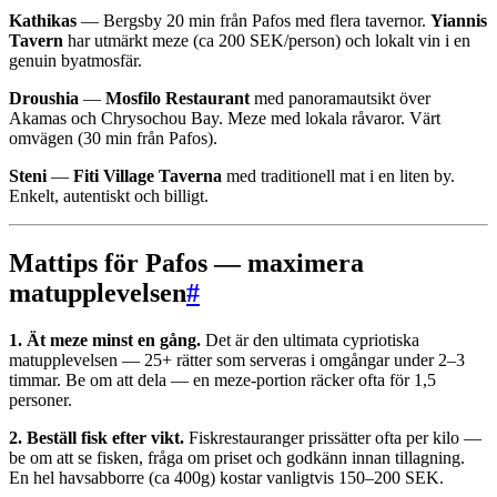
Kathikas
— Bergsby 20 min från Pafos med flera tavernor.
Yiannis
Tavern
har utmärkt meze (ca 200 SEK/person) och lokalt vin i en
genuin byatmosfär.
Droushia
—
Mosfilo Restaurant
med panoramautsikt över
Akamas och Chrysochou Bay. Meze med lokala råvaror. Värt
omvägen (30 min från Pafos).
Steni
—
Fiti Village Taverna
med traditionell mat i en liten by.
Enkelt, autentiskt och billigt.
Mattips för Pafos — maximera
matupplevelsen
#
1. Ät meze minst en gång.
Det är den ultimata cypriotiska
matupplevelsen — 25+ rätter som serveras i omgångar under 2–3
timmar. Be om att dela — en meze-portion räcker ofta för 1,5
personer.
2. Beställ fisk efter vikt.
Fiskrestauranger prissätter ofta per kilo —
be om att se fisken, fråga om priset och godkänn innan tillagning.
En hel havsabborre (ca 400g) kostar vanligtvis 150–200 SEK.