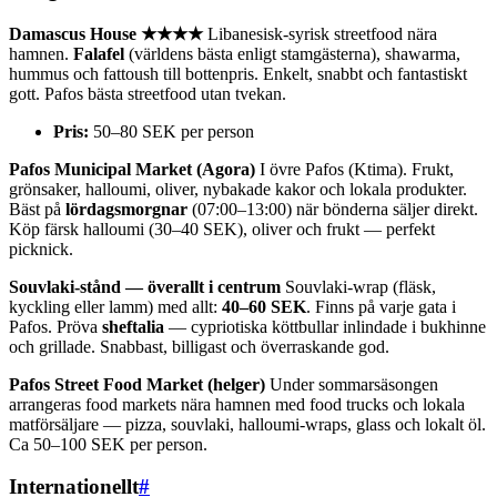
Damascus House ★★★★
Libanesisk-syrisk streetfood nära
hamnen.
Falafel
(världens bästa enligt stamgästerna), shawarma,
hummus och fattoush till bottenpris. Enkelt, snabbt och fantastiskt
gott. Pafos bästa streetfood utan tvekan.
Pris:
50–80 SEK per person
Pafos Municipal Market (Agora)
I övre Pafos (Ktima). Frukt,
grönsaker, halloumi, oliver, nybakade kakor och lokala produkter.
Bäst på
lördagsmorgnar
(07:00–13:00) när bönderna säljer direkt.
Köp färsk halloumi (30–40 SEK), oliver och frukt — perfekt
picknick.
Souvlaki-stånd — överallt i centrum
Souvlaki-wrap (fläsk,
kyckling eller lamm) med allt:
40–60 SEK
. Finns på varje gata i
Pafos. Pröva
sheftalia
— cypriotiska köttbullar inlindade i bukhinne
och grillade. Snabbast, billigast och överraskande god.
Pafos Street Food Market (helger)
Under sommarsäsongen
arrangeras food markets nära hamnen med food trucks och lokala
matförsäljare — pizza, souvlaki, halloumi-wraps, glass och lokalt öl.
Ca 50–100 SEK per person.
Internationellt
#