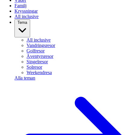
Väder
Familj
Kryssningar
All inclusive
Tema
All inclusive
Vandringsresor
Golfresor
Äventyrsresor
Singelresor
Solresor
Weekendresa
Alla teman