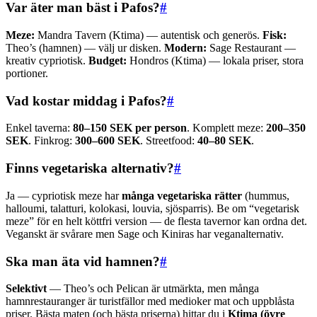
Var äter man bäst i Pafos?
#
Meze:
Mandra Tavern (Ktima) — autentisk och generös.
Fisk:
Theo’s (hamnen) — välj ur disken.
Modern:
Sage Restaurant —
kreativ cypriotisk.
Budget:
Hondros (Ktima) — lokala priser, stora
portioner.
Vad kostar middag i Pafos?
#
Enkel taverna:
80–150 SEK per person
. Komplett meze:
200–350
SEK
. Finkrog:
300–600 SEK
. Streetfood:
40–80 SEK
.
Finns vegetariska alternativ?
#
Ja — cypriotisk meze har
många vegetariska rätter
(hummus,
halloumi, talatturi, kolokasi, louvia, sjösparris). Be om “vegetarisk
meze” för en helt köttfri version — de flesta tavernor kan ordna det.
Veganskt är svårare men Sage och Kiniras har veganalternativ.
Ska man äta vid hamnen?
#
Selektivt
— Theo’s och Pelican är utmärkta, men många
hamnrestauranger är turistfällor med medioker mat och uppblåsta
priser. Bästa maten (och bästa priserna) hittar du i
Ktima (övre