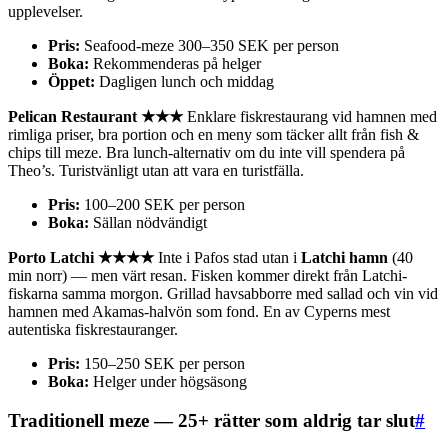
upplevelser.
Pris:
Seafood-meze 300–350 SEK per person
Boka:
Rekommenderas på helger
Öppet:
Dagligen lunch och middag
Pelican Restaurant ★★★
Enklare fiskrestaurang vid hamnen med
rimliga priser, bra portion och en meny som täcker allt från fish &
chips till meze. Bra lunch-alternativ om du inte vill spendera på
Theo’s. Turistvänligt utan att vara en turistfälla.
Pris:
100–200 SEK per person
Boka:
Sällan nödvändigt
Porto Latchi ★★★★
Inte i Pafos stad utan i
Latchi hamn
(40
min norr) — men värt resan. Fisken kommer direkt från Latchi-
fiskarna samma morgon. Grillad havsabborre med sallad och vin vid
hamnen med Akamas-halvön som fond. En av Cyperns mest
autentiska fiskrestauranger.
Pris:
150–250 SEK per person
Boka:
Helger under högsäsong
Traditionell meze — 25+ rätter som aldrig tar slut
#