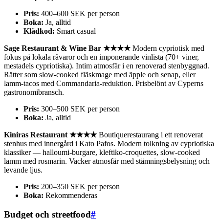
Pris:
400–600 SEK per person
Boka:
Ja, alltid
Klädkod:
Smart casual
Sage Restaurant & Wine Bar ★★★★
Modern cypriotisk med
fokus på lokala råvaror och en imponerande vinlista (70+ viner,
mestadels cypriotiska). Intim atmosfär i en renoverad stenbyggnad.
Rätter som slow-cooked fläskmage med äpple och senap, eller
lamm-tacos med Commandaria-reduktion. Prisbelönt av Cyperns
gastronomibransch.
Pris:
300–500 SEK per person
Boka:
Ja, alltid
Kiniras Restaurant ★★★★
Boutiquerestaurang i ett renoverat
stenhus med innergård i Kato Pafos. Modern tolkning av cypriotiska
klassiker — halloumi-burgare, kleftiko-croquettes, slow-cooked
lamm med rosmarin. Vacker atmosfär med stämningsbelysning och
levande ljus.
Pris:
200–350 SEK per person
Boka:
Rekommenderas
Budget och streetfood
#