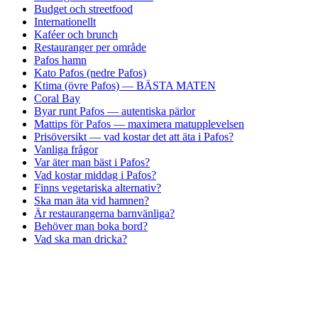
Budget och streetfood
Internationellt
Kaféer och brunch
Restauranger per område
Pafos hamn
Kato Pafos (nedre Pafos)
Ktima (övre Pafos) — BÄSTA MATEN
Coral Bay
Byar runt Pafos — autentiska pärlor
Mattips för Pafos — maximera matupplevelsen
Prisöversikt — vad kostar det att äta i Pafos?
Vanliga frågor
Var äter man bäst i Pafos?
Vad kostar middag i Pafos?
Finns vegetariska alternativ?
Ska man äta vid hamnen?
Är restaurangerna barnvänliga?
Behöver man boka bord?
Vad ska man dricka?