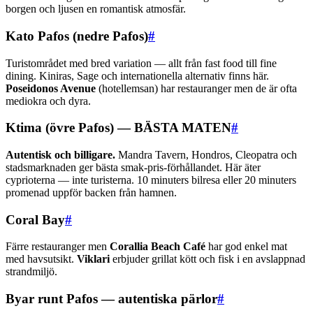
borgen och ljusen en romantisk atmosfär.
Kato Pafos (nedre Pafos)
#
Turistområdet med bred variation — allt från fast food till fine
dining. Kiniras, Sage och internationella alternativ finns här.
Poseidonos Avenue
(hotellemsan) har restauranger men de är ofta
mediokra och dyra.
Ktima (övre Pafos) — BÄSTA MATEN
#
Autentisk och billigare.
Mandra Tavern, Hondros, Cleopatra och
stadsmarknaden ger bästa smak-pris-förhållandet. Här äter
cyprioterna — inte turisterna. 10 minuters bilresa eller 20 minuters
promenad uppför backen från hamnen.
Coral Bay
#
Färre restauranger men
Corallia Beach Café
har god enkel mat
med havsutsikt.
Viklari
erbjuder grillat kött och fisk i en avslappnad
strandmiljö.
Byar runt Pafos — autentiska pärlor
#