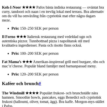
Koh-I-Noor ★★★★
Pafos bästa indiska restaurang — oväntat bra
curry, tandoori och naan i en trevlig lokal med terrass. Bra alternativ
om du vill ha omväxling från cypriotisk mat efter några dagars
meze.
Pris:
150–250 SEK per person
Il Forno ★★★
Italiensk restaurang med vedeldad ugn och
autentiska pizzor. Tunnbottnad pizza i napolitansk stil med
kvalitativa ingredienser. Pasta och risotto finns också.
Pris:
100–200 SEK per person
Fat Mama’s ★★★
Amerikan-inspirerad grill med burgare, ribs och
mac’n’cheese. Populär bland familjer med barnanpassad meny.
Pris:
120–200 SEK per person
Kaféer och brunch
#
The Windmill ★★★★
Populärt frukost- och brunchställe nära
hamnen. Smoothie bowls, pancakes, eggs Benedict och cypriotisk
frukost (halloumi, oliver, tomat, ägg). Bra kaffe. Morgon-mys-stället
i Pafos.