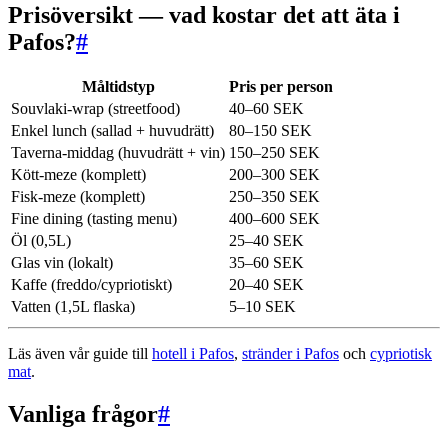
Prisöversikt — vad kostar det att äta i
Pafos?
#
Måltidstyp
Pris per person
Souvlaki-wrap (streetfood)
40–60 SEK
Enkel lunch (sallad + huvudrätt)
80–150 SEK
Taverna-middag (huvudrätt + vin)
150–250 SEK
Kött-meze (komplett)
200–300 SEK
Fisk-meze (komplett)
250–350 SEK
Fine dining (tasting menu)
400–600 SEK
Öl (0,5L)
25–40 SEK
Glas vin (lokalt)
35–60 SEK
Kaffe (freddo/cypriotiskt)
20–40 SEK
Vatten (1,5L flaska)
5–10 SEK
Läs även vår guide till
hotell i Pafos
,
stränder i Pafos
och
cypriotisk
mat
.
Vanliga frågor
#