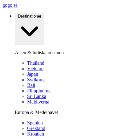
gogo.se
Destinationer
Asien & Indiska oceanen
Thailand
Vietnam
Japan
Sydkorea
Bali
Filippinerna
Sri Lanka
Maldiverna
Europa & Medelhavet
Spanien
Grekland
Kroatien