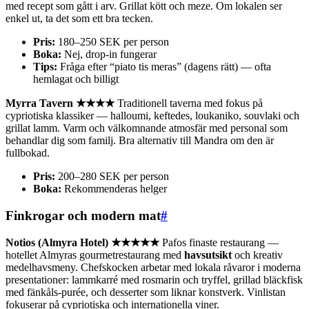
med recept som gått i arv. Grillat kött och meze. Om lokalen ser
enkel ut, ta det som ett bra tecken.
Pris:
180–250 SEK per person
Boka:
Nej, drop-in fungerar
Tips:
Fråga efter “piato tis meras” (dagens rätt) — ofta
hemlagat och billigt
Myrra Tavern ★★★★
Traditionell taverna med fokus på
cypriotiska klassiker — halloumi, keftedes, loukaniko, souvlaki och
grillat lamm. Varm och välkomnande atmosfär med personal som
behandlar dig som familj. Bra alternativ till Mandra om den är
fullbokad.
Pris:
200–280 SEK per person
Boka:
Rekommenderas helger
Finkrogar och modern mat
#
Notios (Almyra Hotel) ★★★★★
Pafos finaste restaurang —
hotellet Almyras gourmetrestaurang med
havsutsikt
och kreativ
medelhavsmeny. Chefskocken arbetar med lokala råvaror i moderna
presentationer: lammkarré med rosmarin och tryffel, grillad bläckfisk
med fänkåls-purée, och desserter som liknar konstverk. Vinlistan
fokuserar på cypriotiska och internationella viner.