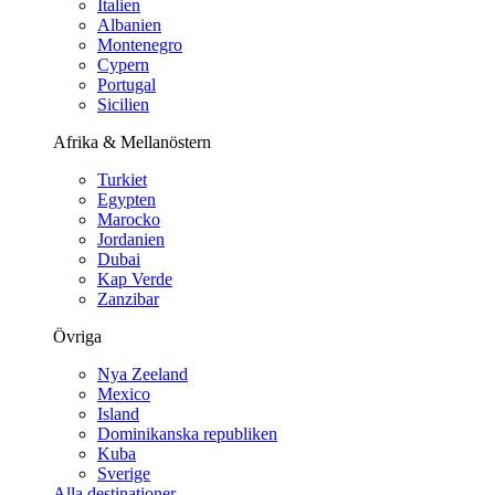
Italien
Albanien
Montenegro
Cypern
Portugal
Sicilien
Afrika & Mellanöstern
Turkiet
Egypten
Marocko
Jordanien
Dubai
Kap Verde
Zanzibar
Övriga
Nya Zeeland
Mexico
Island
Dominikanska republiken
Kuba
Sverige
Alla destinationer