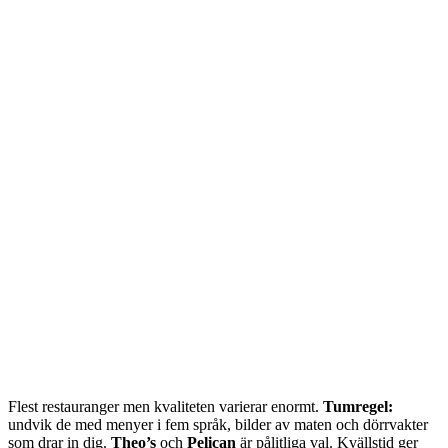
Flest restauranger men kvaliteten varierar enormt.
Tumregel:
undvik de med menyer i fem språk, bilder av maten och dörrvakter
som drar in dig.
Theo’s
och
Pelican
är pålitliga val. Kvällstid ger