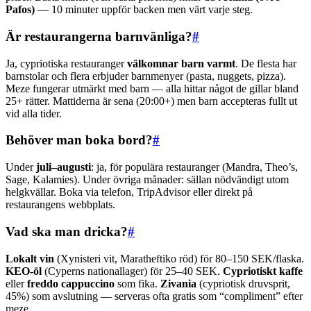
Pafos)
— 10 minuter uppför backen men värt varje steg.
Är restaurangerna barnvänliga?
#
Ja, cypriotiska restauranger
välkomnar barn varmt
. De flesta har
barnstolar och flera erbjuder barnmenyer (pasta, nuggets, pizza).
Meze fungerar utmärkt med barn — alla hittar något de gillar bland
25+ rätter. Mattiderna är sena (20:00+) men barn accepteras fullt ut
vid alla tider.
Behöver man boka bord?
#
Under
juli–augusti
: ja, för populära restauranger (Mandra, Theo’s,
Sage, Kalamies). Under övriga månader: sällan nödvändigt utom
helgkvällar. Boka via telefon, TripAdvisor eller direkt på
restaurangens webbplats.
Vad ska man dricka?
#
Lokalt vin
(Xynisteri vit, Maratheftiko röd) för 80–150 SEK/flaska.
KEO-öl
(Cyperns nationallager) för 25–40 SEK.
Cypriotiskt kaffe
eller
freddo cappuccino
som fika.
Zivania
(cypriotisk druvsprit,
45%) som avslutning — serveras ofta gratis som “compliment” efter
meze.