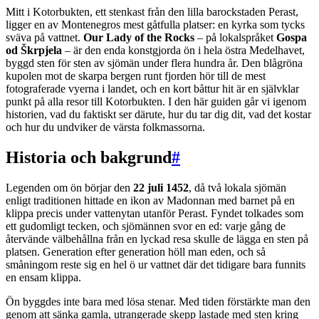
Mitt i Kotorbukten, ett stenkast från den lilla barockstaden Perast,
ligger en av Montenegros mest gåtfulla platser: en kyrka som tycks
sväva på vattnet.
Our Lady of the Rocks
– på lokalspråket
Gospa
od Škrpjela
– är den enda konstgjorda ön i hela östra Medelhavet,
byggd sten för sten av sjömän under flera hundra år. Den blågröna
kupolen mot de skarpa bergen runt fjorden hör till de mest
fotograferade vyerna i landet, och en kort båttur hit är en självklar
punkt på alla resor till Kotorbukten. I den här guiden går vi igenom
historien, vad du faktiskt ser därute, hur du tar dig dit, vad det kostar
och hur du undviker de värsta folkmassorna.
Historia och bakgrund
#
Legenden om ön börjar den
22 juli 1452
, då två lokala sjömän
enligt traditionen hittade en ikon av Madonnan med barnet på en
klippa precis under vattenytan utanför Perast. Fyndet tolkades som
ett gudomligt tecken, och sjömännen svor en ed: varje gång de
återvände välbehållna från en lyckad resa skulle de lägga en sten på
platsen. Generation efter generation höll man eden, och så
småningom reste sig en hel ö ur vattnet där det tidigare bara funnits
en ensam klippa.
Ön byggdes inte bara med lösa stenar. Med tiden förstärkte man den
genom att sänka gamla, utrangerade skepp lastade med sten kring