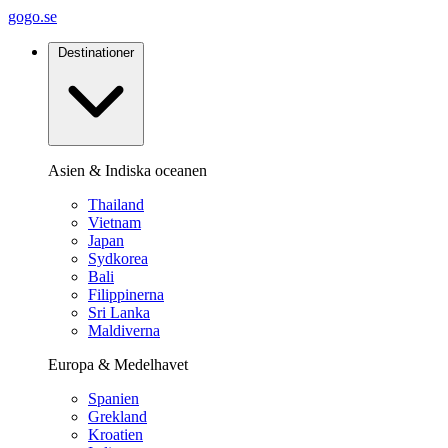
gogo.se
Destinationer
Asien & Indiska oceanen
Thailand
Vietnam
Japan
Sydkorea
Bali
Filippinerna
Sri Lanka
Maldiverna
Europa & Medelhavet
Spanien
Grekland
Kroatien