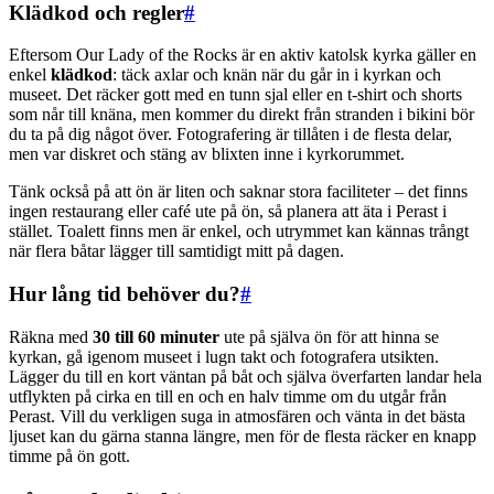
Klädkod och regler
#
Eftersom Our Lady of the Rocks är en aktiv katolsk kyrka gäller en
enkel
klädkod
: täck axlar och knän när du går in i kyrkan och
museet. Det räcker gott med en tunn sjal eller en t-shirt och shorts
som når till knäna, men kommer du direkt från stranden i bikini bör
du ta på dig något över. Fotografering är tillåten i de flesta delar,
men var diskret och stäng av blixten inne i kyrkorummet.
Tänk också på att ön är liten och saknar stora faciliteter – det finns
ingen restaurang eller café ute på ön, så planera att äta i Perast i
stället. Toalett finns men är enkel, och utrymmet kan kännas trångt
när flera båtar lägger till samtidigt mitt på dagen.
Hur lång tid behöver du?
#
Räkna med
30 till 60 minuter
ute på själva ön för att hinna se
kyrkan, gå igenom museet i lugn takt och fotografera utsikten.
Lägger du till en kort väntan på båt och själva överfarten landar hela
utflykten på cirka en till en och en halv timme om du utgår från
Perast. Vill du verkligen suga in atmosfären och vänta in det bästa
ljuset kan du gärna stanna längre, men för de flesta räcker en knapp
timme på ön gott.