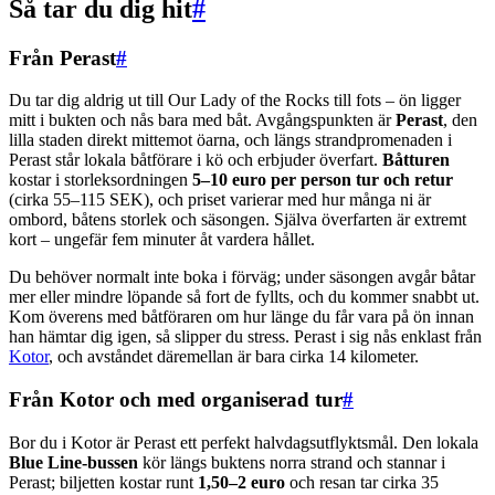
Så tar du dig hit
#
Från Perast
#
Du tar dig aldrig ut till Our Lady of the Rocks till fots – ön ligger
mitt i bukten och nås bara med båt. Avgångspunkten är
Perast
, den
lilla staden direkt mittemot öarna, och längs strandpromenaden i
Perast står lokala båtförare i kö och erbjuder överfart.
Båtturen
kostar i storleksordningen
5–10 euro per person tur och retur
(cirka 55–115 SEK), och priset varierar med hur många ni är
ombord, båtens storlek och säsongen. Själva överfarten är extremt
kort – ungefär fem minuter åt vardera hållet.
Du behöver normalt inte boka i förväg; under säsongen avgår båtar
mer eller mindre löpande så fort de fyllts, och du kommer snabbt ut.
Kom överens med båtföraren om hur länge du får vara på ön innan
han hämtar dig igen, så slipper du stress. Perast i sig nås enklast från
Kotor
, och avståndet däremellan är bara cirka 14 kilometer.
Från Kotor och med organiserad tur
#
Bor du i Kotor är Perast ett perfekt halvdagsutflyktsmål. Den lokala
Blue Line-bussen
kör längs buktens norra strand och stannar i
Perast; biljetten kostar runt
1,50–2 euro
och resan tar cirka 35