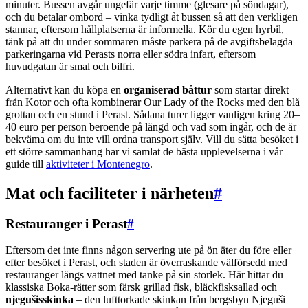
minuter. Bussen avgår ungefär varje timme (glesare på söndagar),
och du betalar ombord – vinka tydligt åt bussen så att den verkligen
stannar, eftersom hållplatserna är informella. Kör du egen hyrbil,
tänk på att du under sommaren måste parkera på de avgiftsbelagda
parkeringarna vid Perasts norra eller södra infart, eftersom
huvudgatan är smal och bilfri.
Alternativt kan du köpa en
organiserad båttur
som startar direkt
från Kotor och ofta kombinerar Our Lady of the Rocks med den blå
grottan och en stund i Perast. Sådana turer ligger vanligen kring 20–
40 euro per person beroende på längd och vad som ingår, och de är
bekväma om du inte vill ordna transport själv. Vill du sätta besöket i
ett större sammanhang har vi samlat de bästa upplevelserna i vår
guide till
aktiviteter i Montenegro
.
Mat och faciliteter i närheten
#
Restauranger i Perast
#
Eftersom det inte finns någon servering ute på ön äter du före eller
efter besöket i Perast, och staden är överraskande välförsedd med
restauranger längs vattnet med tanke på sin storlek. Här hittar du
klassiska Boka-rätter som färsk grillad fisk, bläckfisksallad och
njegušisskinka
– den lufttorkade skinkan från bergsbyn Njeguši