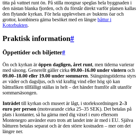
titta på vattnet runt ön. På stilla morgnar speglas hela byggnaden i
den nästan blanka fjorden, och du förstår direkt varför platsen kallas
den flytande kyrkan. För hela upplevelsen av buktens öar och
grottor, kombinera gärna besöket med en längre
båttur i
Kotorbukten
.
Praktisk information
#
Öppettider och biljetter
#
Ön och kyrkan är
öppen dagligen, året runt
, men tiderna varierar
med säsong. Generellt gäller cirka
09.00–16.00 under vintern
och
09.00–18.00 eller 19.00 under sommaren
. Stängningstiderna styrs
av väder och dagsljus, och vid kraftig vind eller hög sjö kan
båttrafiken tillfälligt ställas in helt – det händer framför allt utanför
sommarsäsongen.
Inträdet
till kyrkan och museet är lågt, i storleksordningen
2–3
euro per person
(motsvarande cirka 25–35 SEK). Det betalas på
plats i kontanter, så ha gärna med dig växel i euro eftersom
Montenegro använder euro trots att landet inte är med i EU. Själva
båtturen betalas separat och är den större kostnaden – mer om det
längre ner.