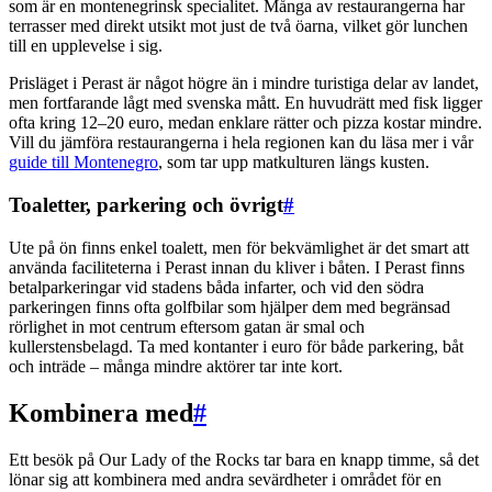
som är en montenegrinsk specialitet. Många av restaurangerna har
terrasser med direkt utsikt mot just de två öarna, vilket gör lunchen
till en upplevelse i sig.
Prisläget i Perast är något högre än i mindre turistiga delar av landet,
men fortfarande lågt med svenska mått. En huvudrätt med fisk ligger
ofta kring 12–20 euro, medan enklare rätter och pizza kostar mindre.
Vill du jämföra restaurangerna i hela regionen kan du läsa mer i vår
guide till Montenegro
, som tar upp matkulturen längs kusten.
Toaletter, parkering och övrigt
#
Ute på ön finns enkel toalett, men för bekvämlighet är det smart att
använda faciliteterna i Perast innan du kliver i båten. I Perast finns
betalparkeringar vid stadens båda infarter, och vid den södra
parkeringen finns ofta golfbilar som hjälper dem med begränsad
rörlighet in mot centrum eftersom gatan är smal och
kullerstensbelagd. Ta med kontanter i euro för både parkering, båt
och inträde – många mindre aktörer tar inte kort.
Kombinera med
#
Ett besök på Our Lady of the Rocks tar bara en knapp timme, så det
lönar sig att kombinera med andra sevärdheter i området för en