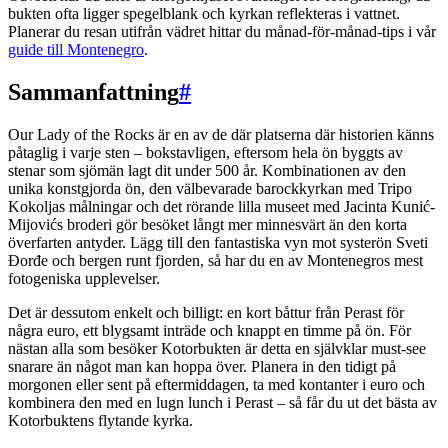
bukten ofta ligger spegelblank och kyrkan reflekteras i vattnet.
Planerar du resan utifrån vädret hittar du månad-för-månad-tips i vår
guide till Montenegro
.
Sammanfattning
#
Our Lady of the Rocks är en av de där platserna där historien känns
påtaglig i varje sten – bokstavligen, eftersom hela ön byggts av
stenar som sjömän lagt dit under 500 år. Kombinationen av den
unika konstgjorda ön, den välbevarade barockkyrkan med Tripo
Kokoljas målningar och det rörande lilla museet med Jacinta Kunić-
Mijovićs broderi gör besöket långt mer minnesvärt än den korta
överfarten antyder. Lägg till den fantastiska vyn mot systerön Sveti
Đorđe och bergen runt fjorden, så har du en av Montenegros mest
fotogeniska upplevelser.
Det är dessutom enkelt och billigt: en kort båttur från Perast för
några euro, ett blygsamt inträde och knappt en timme på ön. För
nästan alla som besöker Kotorbukten är detta en självklar must-see
snarare än något man kan hoppa över. Planera in den tidigt på
morgonen eller sent på eftermiddagen, ta med kontanter i euro och
kombinera den med en lugn lunch i Perast – så får du ut det bästa av
Kotorbuktens flytande kyrka.