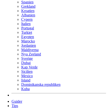
Spanien
Grekland
Kroatien
Albanien
Cypern
Italien
Portugal
Turkiet
Egypten
Marocko
Jordanien
Maldiverna
Nya Zeeland
Sverige
Dubai
Kap Verde
Sicilien
Mexico
Island
Dominikanska republiken
Kuba
Guider
Tips