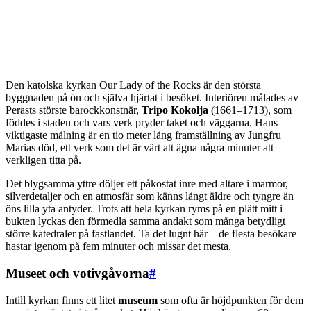
Den katolska kyrkan Our Lady of the Rocks är den största
byggnaden på ön och själva hjärtat i besöket. Interiören målades av
Perasts störste barockkonstnär,
Tripo Kokolja
(1661–1713), som
föddes i staden och vars verk pryder taket och väggarna. Hans
viktigaste målning är en tio meter lång framställning av Jungfru
Marias död, ett verk som det är värt att ägna några minuter att
verkligen titta på.
Det blygsamma yttre döljer ett påkostat inre med altare i marmor,
silverdetaljer och en atmosfär som känns långt äldre och tyngre än
öns lilla yta antyder. Trots att hela kyrkan ryms på en plätt mitt i
bukten lyckas den förmedla samma andakt som många betydligt
större katedraler på fastlandet. Ta det lugnt här – de flesta besökare
hastar igenom på fem minuter och missar det mesta.
Museet och votivgåvorna
#
Intill kyrkan finns ett litet
museum
som ofta är höjdpunkten för dem