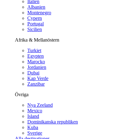
Italien
Albanien
Montenegro
Cypern
Portugal
Sicilien
Afrika & Mellanöstern
Turkiet
Egypten
Marocko
Jordanien
Dubai
Kap Verde
Zanzibar
Övriga
Nya Zeeland
Mexico
Island
Dominikanska republiken
Kuba
Sverige
Alla destinationer