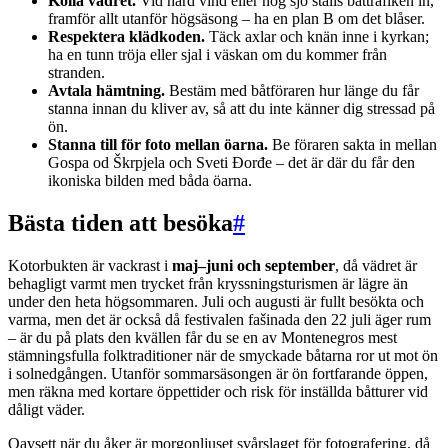
Kolla vädret.
Vid hård vind eller hög sjö ställs båttrafiken in,
framför allt utanför högsäsong – ha en plan B om det blåser.
Respektera klädkoden.
Täck axlar och knän inne i kyrkan;
ha en tunn tröja eller sjal i väskan om du kommer från
stranden.
Avtala hämtning.
Bestäm med båtföraren hur länge du får
stanna innan du kliver av, så att du inte känner dig stressad på
ön.
Stanna till för foto mellan öarna.
Be föraren sakta in mellan
Gospa od Škrpjela och Sveti Đorđe – det är där du får den
ikoniska bilden med båda öarna.
Bästa tiden att besöka
#
Kotorbukten är vackrast i
maj–juni och september
, då vädret är
behagligt varmt men trycket från kryssningsturismen är lägre än
under den heta högsommaren. Juli och augusti är fullt besökta och
varma, men det är också då festivalen fašinada den 22 juli äger rum
– är du på plats den kvällen får du se en av Montenegros mest
stämningsfulla folktraditioner när de smyckade båtarna ror ut mot ön
i solnedgången. Utanför sommarsäsongen är ön fortfarande öppen,
men räkna med kortare öppettider och risk för inställda båtturer vid
dåligt väder.
Oavsett när du åker är morgonljuset svårslaget för fotografering, då