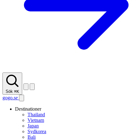
Sök
⌘K
gogo.se
Destinationer
Thailand
Vietnam
Japan
Sydkorea
Bali