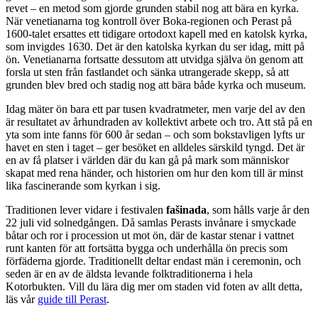
revet – en metod som gjorde grunden stabil nog att bära en kyrka.
När venetianarna tog kontroll över Boka-regionen och Perast på
1600-talet ersattes ett tidigare ortodoxt kapell med en katolsk kyrka,
som invigdes 1630. Det är den katolska kyrkan du ser idag, mitt på
ön. Venetianarna fortsatte dessutom att utvidga själva ön genom att
forsla ut sten från fastlandet och sänka utrangerade skepp, så att
grunden blev bred och stadig nog att bära både kyrka och museum.
Idag mäter ön bara ett par tusen kvadratmeter, men varje del av den
är resultatet av århundraden av kollektivt arbete och tro. Att stå på en
yta som inte fanns för 600 år sedan – och som bokstavligen lyfts ur
havet en sten i taget – ger besöket en alldeles särskild tyngd. Det är
en av få platser i världen där du kan gå på mark som människor
skapat med rena händer, och historien om hur den kom till är minst
lika fascinerande som kyrkan i sig.
Traditionen lever vidare i festivalen
fašinada
, som hålls varje år den
22 juli vid solnedgången. Då samlas Perasts invånare i smyckade
båtar och ror i procession ut mot ön, där de kastar stenar i vattnet
runt kanten för att fortsätta bygga och underhålla ön precis som
förfäderna gjorde. Traditionellt deltar endast män i ceremonin, och
seden är en av de äldsta levande folktraditionerna i hela
Kotorbukten. Vill du lära dig mer om staden vid foten av allt detta,
läs vår
guide till Perast
.