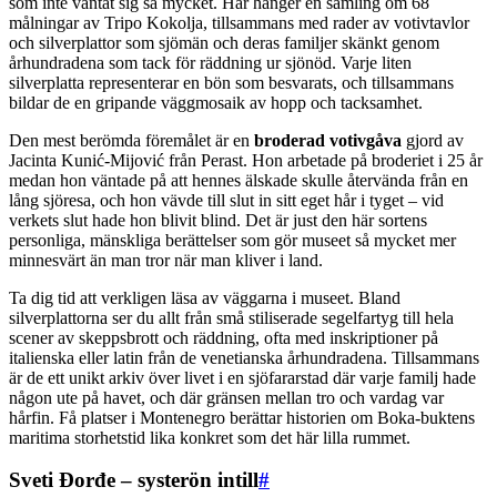
som inte väntat sig så mycket. Här hänger en samling om 68
målningar av Tripo Kokolja, tillsammans med rader av votivtavlor
och silverplattor som sjömän och deras familjer skänkt genom
århundradena som tack för räddning ur sjönöd. Varje liten
silverplatta representerar en bön som besvarats, och tillsammans
bildar de en gripande väggmosaik av hopp och tacksamhet.
Den mest berömda föremålet är en
broderad votivgåva
gjord av
Jacinta Kunić-Mijović från Perast. Hon arbetade på broderiet i 25 år
medan hon väntade på att hennes älskade skulle återvända från en
lång sjöresa, och hon vävde till slut in sitt eget hår i tyget – vid
verkets slut hade hon blivit blind. Det är just den här sortens
personliga, mänskliga berättelser som gör museet så mycket mer
minnesvärt än man tror när man kliver i land.
Ta dig tid att verkligen läsa av väggarna i museet. Bland
silverplattorna ser du allt från små stiliserade segelfartyg till hela
scener av skeppsbrott och räddning, ofta med inskriptioner på
italienska eller latin från de venetianska århundradena. Tillsammans
är de ett unikt arkiv över livet i en sjöfararstad där varje familj hade
någon ute på havet, och där gränsen mellan tro och vardag var
hårfin. Få platser i Montenegro berättar historien om Boka-buktens
maritima storhetstid lika konkret som det här lilla rummet.
Sveti Đorđe – systerön intill
#