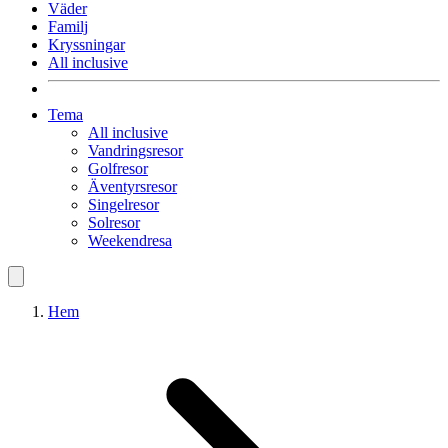
Väder
Familj
Kryssningar
All inclusive
Tema
All inclusive
Vandringsresor
Golfresor
Äventyrsresor
Singelresor
Solresor
Weekendresa
Hem