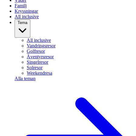
Väder
Familj
Kryssningar
All inclusive
Tema
All inclusive
Vandringsresor
Golfresor
Äventyrsresor
Singelresor
Solresor
Weekendresa
Alla teman