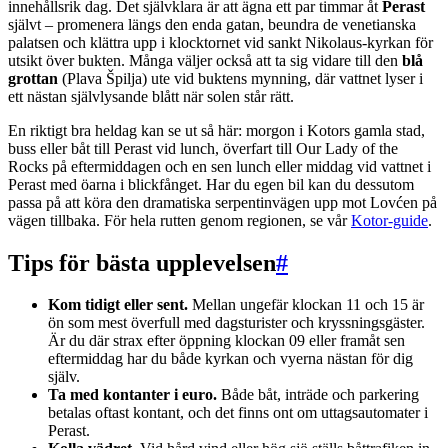
innehållsrik dag. Det självklara är att ägna ett par timmar åt
Perast
självt – promenera längs den enda gatan, beundra de venetianska
palatsen och klättra upp i klocktornet vid sankt Nikolaus-kyrkan för
utsikt över bukten. Många väljer också att ta sig vidare till den
blå
grottan
(Plava Špilja) ute vid buktens mynning, där vattnet lyser i
ett nästan självlysande blått när solen står rätt.
En riktigt bra heldag kan se ut så här: morgon i Kotors gamla stad,
buss eller båt till Perast vid lunch, överfart till Our Lady of the
Rocks på eftermiddagen och en sen lunch eller middag vid vattnet i
Perast med öarna i blickfånget. Har du egen bil kan du dessutom
passa på att köra den dramatiska serpentinvägen upp mot Lovćen på
vägen tillbaka. För hela rutten genom regionen, se vår
Kotor-guide
.
Tips för bästa upplevelsen
#
Kom tidigt eller sent.
Mellan ungefär klockan 11 och 15 är
ön som mest överfull med dagsturister och kryssningsgäster.
Är du där strax efter öppning klockan 09 eller framåt sen
eftermiddag har du både kyrkan och vyerna nästan för dig
själv.
Ta med kontanter i euro.
Både båt, inträde och parkering
betalas oftast kontant, och det finns ont om uttagsautomater i
Perast.