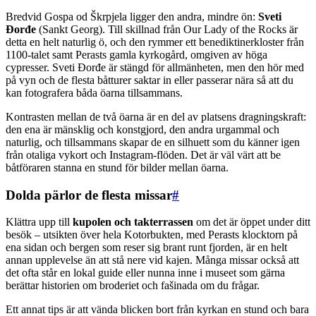
Bredvid Gospa od Škrpjela ligger den andra, mindre ön:
Sveti
Đorđe
(Sankt Georg). Till skillnad från Our Lady of the Rocks är
detta en helt naturlig ö, och den rymmer ett benediktinerkloster från
1100-talet samt Perasts gamla kyrkogård, omgiven av höga
cypresser. Sveti Đorđe är stängd för allmänheten, men den hör med
på vyn och de flesta båtturer saktar in eller passerar nära så att du
kan fotografera båda öarna tillsammans.
Kontrasten mellan de två öarna är en del av platsens dragningskraft:
den ena är mänsklig och konstgjord, den andra urgammal och
naturlig, och tillsammans skapar de en silhuett som du känner igen
från otaliga vykort och Instagram-flöden. Det är väl värt att be
båtföraren stanna en stund för bilder mellan öarna.
Dolda pärlor de flesta missar
#
Klättra upp till
kupolen och takterrassen
om det är öppet under ditt
besök – utsikten över hela Kotorbukten, med Perasts klocktorn på
ena sidan och bergen som reser sig brant runt fjorden, är en helt
annan upplevelse än att stå nere vid kajen. Många missar också att
det ofta står en lokal guide eller nunna inne i museet som gärna
berättar historien om broderiet och fašinada om du frågar.
Ett annat tips är att vända blicken bort från kyrkan en stund och bara