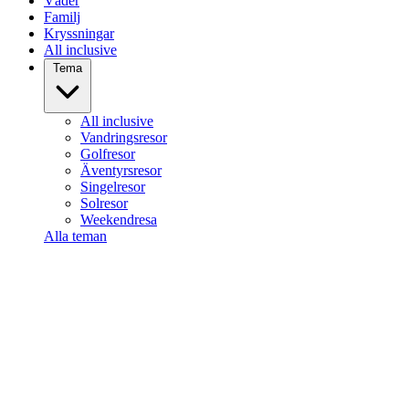
Väder
Familj
Kryssningar
All inclusive
Tema
All inclusive
Vandringsresor
Golfresor
Äventyrsresor
Singelresor
Solresor
Weekendresa
Alla teman