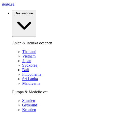
gogo.se
Destinationer
Asien & Indiska oceanen
Thailand
Vietnam
Japan
Sydkorea
Bali
Filippinerna
Sri Lanka
Maldiverna
Europa & Medelhavet
Spanien
Grekland
Kroatien