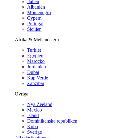
Italien
Albanien
Montenegro
Cypern
Portugal
Sicilien
Afrika & Mellanöstern
Turkiet
Egypten
Marocko
Jordanien
Dubai
Kap Verde
Zanzibar
Övriga
Nya Zeeland
Mexico
Island
Dominikanska republiken
Kuba
Sverige
Alla destinationer