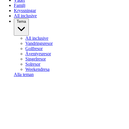
Väder
Familj
Kryssningar
All inclusive
Tema
All inclusive
Vandringsresor
Golfresor
Äventyrsresor
Singelresor
Solresor
Weekendresa
Alla teman