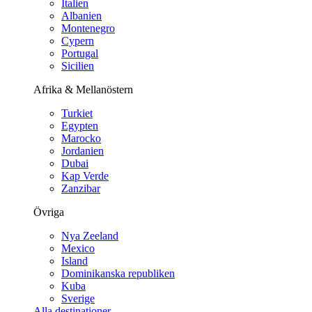
Italien
Albanien
Montenegro
Cypern
Portugal
Sicilien
Afrika & Mellanöstern
Turkiet
Egypten
Marocko
Jordanien
Dubai
Kap Verde
Zanzibar
Övriga
Nya Zeeland
Mexico
Island
Dominikanska republiken
Kuba
Sverige
Alla destinationer