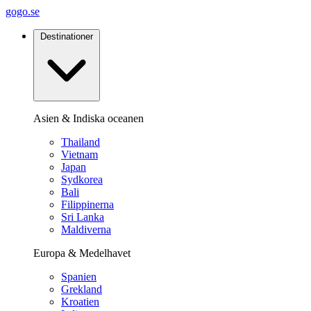
gogo.se
Destinationer
Asien & Indiska oceanen
Thailand
Vietnam
Japan
Sydkorea
Bali
Filippinerna
Sri Lanka
Maldiverna
Europa & Medelhavet
Spanien
Grekland
Kroatien