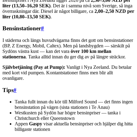
Bensinpriset i Nya Zeeland ligger 2026 på ca
2,50–3,00 NZD per
liter (13,50–16,20 SEK)
. Det är i samma nivå som Sverige, så inga
överraskningar där. Diesel är något billigare, ca
2,00–2,50 NZD per
liter (10,80–13,50 SEK)
.
Bensinstationer
#
I städerna och längs huvudvägarna finns det gott om bensinstationer
(BP, Z Energy, Mobil, Caltex). Men på landsbygden — särskilt på
Sydöns västra kust — kan det vara
över 100 km mellan
stationerna
. Tanka alltid innan du ger dig av på längre sträckor.
Självbetjäning (Pay at Pump):
Vanligt i Nya Zeeland. Du betalar
med kort vid pumpen. Kontantstationer finns men blir allt
ovanligare.
Tips
#
Tanka fullt innan du kör till Milford Sound — det finns ingen
bensinstation på vägen (sista stationen i Te Anau)
Westkusten på Sydön har högre bensinpriser — tanka i
Christchurch eller Queenstown
Appen
Gaspy
visar aktuella bensinpriser och hjälper dig hitta
billigaste stationen