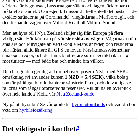
stanna varannan kilometer. Problemet? Kollektivtrafiken utanför
städerna är begränsad, bussarna går sällan och tågen täcker bara en
bråkdel av landet. Utan egen bil missar du helt enkelt det bästa — de
avsides stränderna på Coromandel, vingårdarna i Marlborough, och
den hisnande vägen över Milford Road till Milford Sound.
Men att hyra bil i Nya Zeeland skiljer sig från Europa på flera
viktiga sätt. Här kör man på
vänster sida av vägen
. Vägarna är ofta
smalare och kurvigare än vad Google Maps antyder, och restiderna
blir nästan alltid längre än GPS:en lovar. Försäkringssystemet har
sina egna regler, och det finns biluthyrare som specifikt riktar sig
mot turister — med både bra och mindre bra villkor.
Den här guiden ger dig allt du behöver: priser i NZD med SEK-
omräkning (vi använder kursen
1 NZD ≈ 5,4 SEK
), vilka bolag
som är pålitliga, hur du hanterar vänstertrafiken, och de vanligaste
fällorna som fångar oförberedda resenärer. Vill du ha en överblick
över hela landet? Kolla vår
Nya Zeeland-guide
.
Ny på att hyra bil? Se vår guide till
hyrbil utomlands
och vad du bör
veta om
hyrbilsförsäkring
.
Det viktigaste i korthet
#