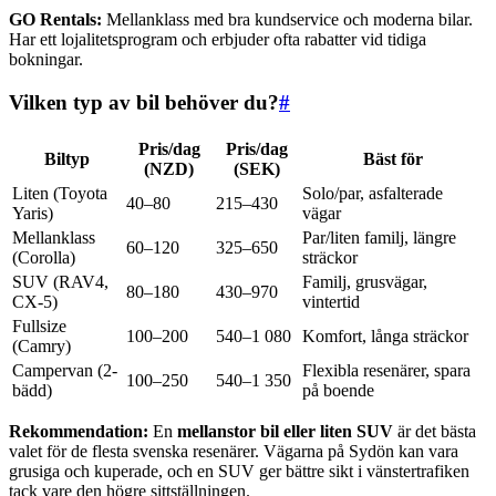
GO Rentals:
Mellanklass med bra kundservice och moderna bilar.
Har ett lojalitetsprogram och erbjuder ofta rabatter vid tidiga
bokningar.
Vilken typ av bil behöver du?
#
Pris/dag
Pris/dag
Biltyp
Bäst för
(NZD)
(SEK)
Liten (Toyota
Solo/par, asfalterade
40–80
215–430
Yaris)
vägar
Mellanklass
Par/liten familj, längre
60–120
325–650
(Corolla)
sträckor
SUV (RAV4,
Familj, grusvägar,
80–180
430–970
CX-5)
vintertid
Fullsize
100–200
540–1 080
Komfort, långa sträckor
(Camry)
Campervan (2-
Flexibla resenärer, spara
100–250
540–1 350
bädd)
på boende
Rekommendation:
En
mellanstor bil eller liten SUV
är det bästa
valet för de flesta svenska resenärer. Vägarna på Sydön kan vara
grusiga och kuperade, och en SUV ger bättre sikt i vänstertrafiken
tack vare den högre sittställningen.