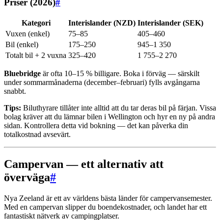
Priser (2026)
#
Kategori
Interislander (NZD)
Interislander (SEK)
Vuxen (enkel)
75–85
405–460
Bil (enkel)
175–250
945–1 350
Totalt bil + 2 vuxna
325–420
1 755–2 270
Bluebridge
är ofta 10–15 % billigare. Boka i förväg — särskilt
under sommarmånaderna (december–februari) fylls avgångarna
snabbt.
Tips:
Biluthyrare tillåter inte alltid att du tar deras bil på färjan. Vissa
bolag kräver att du lämnar bilen i Wellington och hyr en ny på andra
sidan. Kontrollera detta vid bokning — det kan påverka din
totalkostnad avsevärt.
Campervan — ett alternativ att
överväga
#
Nya Zeeland är ett av världens bästa länder för campervansemester.
Med en campervan slipper du boendekostnader, och landet har ett
fantastiskt nätverk av campingplatser.