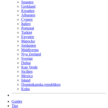
Spanien
Grekland
Kroatien
Albanien
Cypern
Italien
Portugal
Turkiet
Egypten
Marocko
Jordanien
Maldiverna
Nya Zeeland
Sverige
Dubai
Kap Verde
Sicilien
Mexico
Island
Dominikanska republiken
Kuba
Guider
Tips