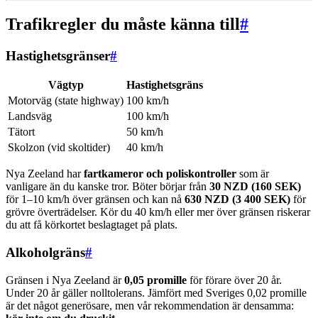
Trafikregler du måste känna till
#
Hastighetsgränser
#
Vägtyp
Hastighetsgräns
Motorväg (state highway)
100 km/h
Landsväg
100 km/h
Tätort
50 km/h
Skolzon (vid skoltider)
40 km/h
Nya Zeeland har
fartkameror och poliskontroller
som är
vanligare än du kanske tror. Böter börjar från
30 NZD (160 SEK)
för 1–10 km/h över gränsen och kan nå
630 NZD (3 400 SEK)
för
grövre överträdelser. Kör du 40 km/h eller mer över gränsen riskerar
du att få körkortet beslagtaget på plats.
Alkoholgräns
#
Gränsen i Nya Zeeland är
0,05 promille
för förare över 20 år.
Under 20 år gäller nolltolerans. Jämfört med Sveriges 0,02 promille
är det något generösare, men vår rekommendation är densamma: