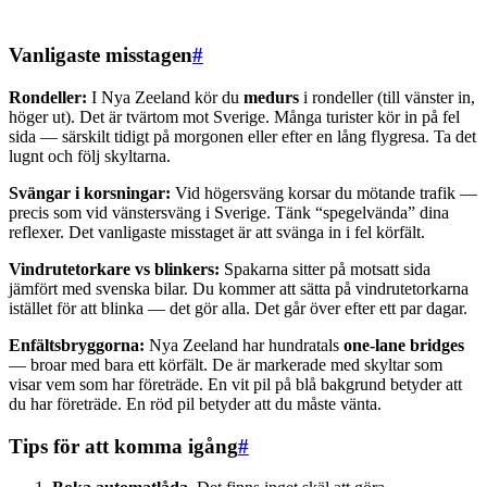
Vanligaste misstagen
#
Rondeller:
I Nya Zeeland kör du
medurs
i rondeller (till vänster in,
höger ut). Det är tvärtom mot Sverige. Många turister kör in på fel
sida — särskilt tidigt på morgonen eller efter en lång flygresa. Ta det
lugnt och följ skyltarna.
Svängar i korsningar:
Vid högersväng korsar du mötande trafik —
precis som vid vänstersväng i Sverige. Tänk “spegelvända” dina
reflexer. Det vanligaste misstaget är att svänga in i fel körfält.
Vindrutetorkare vs blinkers:
Spakarna sitter på motsatt sida
jämfört med svenska bilar. Du kommer att sätta på vindrutetorkarna
istället för att blinka — det gör alla. Det går över efter ett par dagar.
Enfältsbryggorna:
Nya Zeeland har hundratals
one-lane bridges
— broar med bara ett körfält. De är markerade med skyltar som
visar vem som har företräde. En vit pil på blå bakgrund betyder att
du har företräde. En röd pil betyder att du måste vänta.
Tips för att komma igång
#