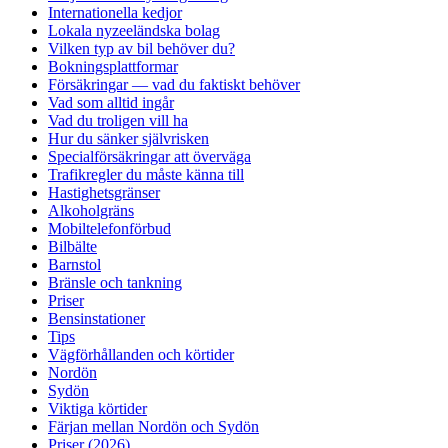
Internationella kedjor
Lokala nyzeeländska bolag
Vilken typ av bil behöver du?
Bokningsplattformar
Försäkringar — vad du faktiskt behöver
Vad som alltid ingår
Vad du troligen vill ha
Hur du sänker självrisken
Specialförsäkringar att överväga
Trafikregler du måste känna till
Hastighetsgränser
Alkoholgräns
Mobiltelefonförbud
Bilbälte
Barnstol
Bränsle och tankning
Priser
Bensinstationer
Tips
Vägförhållanden och körtider
Nordön
Sydön
Viktiga körtider
Färjan mellan Nordön och Sydön
Priser (2026)