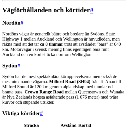
Vägförhållanden och körtider
#
Nordön
#
Nordöns vägar är generellt bättre och bredare än Sydöns. State
Highway 1 mellan Auckland och Wellington är huvudleden, men
räkna med att det tar
ca 8 timmar
trots att avståndet “bara” är 640
km. Motorvägar i svensk mening finns egentligen bara runt
Auckland och en kort sträcka norr om Wellington.
Sydön
#
Sydön har de mest spektakulära körupplevelserna men också de
mest utmanande vägarna.
Milford Road (SH94)
från Te Anau till
Milford Sound är 120 km genom alplandskap med tunnlar och
branta pass.
Crown Range Road
mellan Queenstown och Wanaka
är Nya Zeelands högsta asfalterade pass (1 076 meter) med tvära
kurvor och stupande utsikter.
Viktiga körtider
#
Sträcka
Avstånd
Körtid