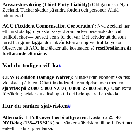
Ansvarsförsäkring (Third Party Liability):
Obligatorisk i Nya
Zeeland. Täcker skador på andra fordon och personer. Alltid
inkluderad.
ACC (Accident Compensation Corporation):
Nya Zeeland har
ett unikt statligt olycksfallsskydd som täcker personskador vid
trafikolyckor — oavsett vems fel det var. Det betyder att du som
turist har grundläggande sjukvårdsförsäkring vid trafikolyckor.
Observera att ACC inte täcker alla kostnader, så
reseförsäkring är
fortfarande ett måste
.
Vad du troligen vill ha
#
CDW (Collision Damage Waiver):
Minskar din ekonomiska risk
vid skada på bilen. Oftast inkluderad i grundpriset men med en
självrisk på 2 000–5 000 NZD (10 800–27 000 SEK)
. Utan extra
försäkring betalar du alltså upp till det beloppet vid en skada.
Hur du sänker självrisken
#
Alternativ 1: Full cover hos biluthyraren.
Kostar ca
25–40
NZD/dag (135–215 SEK)
och sänker självrisken till noll. Dyrt men
enkelt — du slipper tänka.