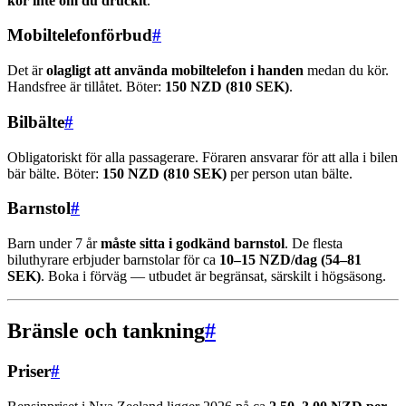
kör inte om du druckit
.
Mobiltelefonförbud
#
Det är
olagligt att använda mobiltelefon i handen
medan du kör.
Handsfree är tillåtet. Böter:
150 NZD (810 SEK)
.
Bilbälte
#
Obligatoriskt för alla passagerare. Föraren ansvarar för att alla i bilen
bär bälte. Böter:
150 NZD (810 SEK)
per person utan bälte.
Barnstol
#
Barn under 7 år
måste sitta i godkänd barnstol
. De flesta
biluthyrare erbjuder barnstolar för ca
10–15 NZD/dag (54–81
SEK)
. Boka i förväg — utbudet är begränsat, särskilt i högsäsong.
Bränsle och tankning
#
Priser
#