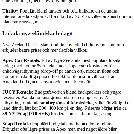
Christchurch, Queenstown, Wellington).
Thrifty:
Populärt bland turister och ofta billigare än de andra
internationella kedjorna. Bra utbud av SUV:ar, vilket är smart om du
planerar grusvägar.
Lokala nyzeeländska bolag
#
Nya Zeeland har en stark tradition av lokala biluthyrare som ofta
erbjuder bättre priser och mer flexibla villkor.
Apex Car Rentals:
Ett av Nya Zeelands mest populära lokala
bolag med kontor över hela landet. Inga extra kostnader för
enkelvägsuthyrning (drop-off på annan ort), modern flotta och
konkurrenskraftiga priser. Perfekt för dem som vill köra från
Auckland till Queenstown och lämna bilen där.
JUCY Rentals:
Budgetfavoriten bland backpackers och yngre
resenärer. Kända för sina gröna bilar och campervans. Alla
uthyrningar inkluderar
obegränsad körsträcka
, vilket är viktigt i ett
land där du lätt kör 300–400 km på en dag. Priserna börjar från ca
39 NZD/dag (210 SEK)
för deras minsta bilar i lågsäsong.
Snap Rentals:
Populärt budgetalternativ med bra omdömen.
Erbjuder ofta lägre priser än Apex men med något äldre bilar.