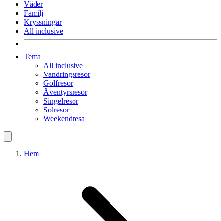
Väder
Familj
Kryssningar
All inclusive
Tema
All inclusive
Vandringsresor
Golfresor
Äventyrsresor
Singelresor
Solresor
Weekendresa
Hem