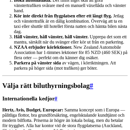
Boka automatlåda.
Det finns inget skäl att göra
vänstertrafiken svårare med en manuell växellåda och vänster
hand.
Kör inte direkt från flygplatsen efter ett långt flyg.
Jetlag
och vänstertrafik är en dålig kombination. Överväg att ta en
taxi eller shuttle till hotellet första natten och hämta bilen nästa
dag.
Håll vänster, håll vänster, håll vänster.
Upprepa det som ett
mantra, särskilt när du svänger eller kör ut från en parkering.
NZAA erbjuder körlektioner.
New Zealand Automobile
Association har 1-timmes lektioner för 85 NZD (460 SEK) på
flera orter — perfekt om du känner dig osäker.
Parkera på vänster sida
av vägen, i körriktningen. Att
parkera på höger sida (mot trafiken) ger böter.
Välja rätt biluthyrningsbolag
#
Internationella kedjor
#
Hertz, Avis, Budget, Europcar:
Samma koncept som i Europa —
pålitliga flottor, bra grundförsäkring, engelsktalande kundtjänst och
modern bilflotta. Priserna är högre än lokala bolag, men du betalar
för trygghet. Alla har kontor vid de stora flygplatserna (Auckland,