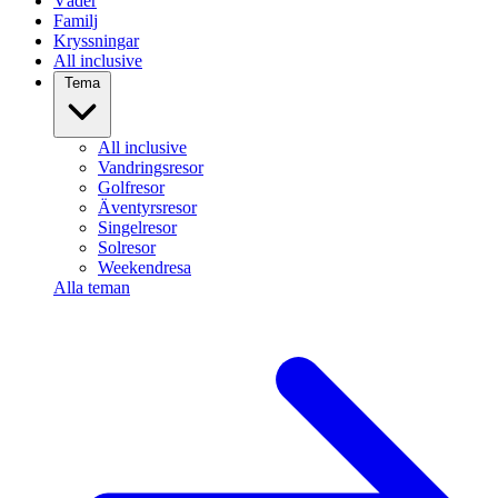
Väder
Familj
Kryssningar
All inclusive
Tema
All inclusive
Vandringsresor
Golfresor
Äventyrsresor
Singelresor
Solresor
Weekendresa
Alla teman