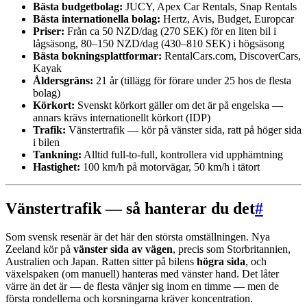
Bästa budgetbolag:
JUCY, Apex Car Rentals, Snap Rentals
Bästa internationella bolag:
Hertz, Avis, Budget, Europcar
Priser:
Från ca 50 NZD/dag (270 SEK) för en liten bil i
lågsäsong, 80–150 NZD/dag (430–810 SEK) i högsäsong
Bästa bokningsplattformar:
RentalCars.com, DiscoverCars,
Kayak
Åldersgräns:
21 år (tillägg för förare under 25 hos de flesta
bolag)
Körkort:
Svenskt körkort gäller om det är på engelska —
annars krävs internationellt körkort (IDP)
Trafik:
Vänstertrafik — kör på vänster sida, ratt på höger sida
i bilen
Tankning:
Alltid full-to-full, kontrollera vid upphämtning
Hastighet:
100 km/h på motorvägar, 50 km/h i tätort
Vänstertrafik — så hanterar du det
#
Som svensk resenär är det här den största omställningen. Nya
Zeeland kör på
vänster sida av vägen
, precis som Storbritannien,
Australien och Japan. Ratten sitter på bilens
högra sida
, och
växelspaken (om manuell) hanteras med vänster hand. Det låter
värre än det är — de flesta vänjer sig inom en timme — men de
första rondellerna och korsningarna kräver koncentration.