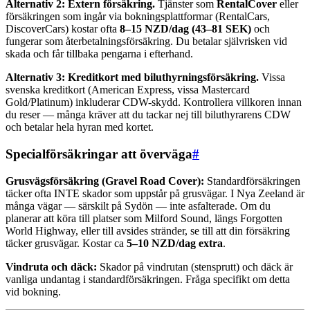
Alternativ 2: Extern försäkring.
Tjänster som
RentalCover
eller
försäkringen som ingår via bokningsplattformar (RentalCars,
DiscoverCars) kostar ofta
8–15 NZD/dag (43–81 SEK)
och
fungerar som återbetalningsförsäkring. Du betalar självrisken vid
skada och får tillbaka pengarna i efterhand.
Alternativ 3: Kreditkort med biluthyrningsförsäkring.
Vissa
svenska kreditkort (American Express, vissa Mastercard
Gold/Platinum) inkluderar CDW-skydd. Kontrollera villkoren innan
du reser — många kräver att du tackar nej till biluthyrarens CDW
och betalar hela hyran med kortet.
Specialförsäkringar att överväga
#
Grusvägsförsäkring (Gravel Road Cover):
Standardförsäkringen
täcker ofta INTE skador som uppstår på grusvägar. I Nya Zeeland är
många vägar — särskilt på Sydön — inte asfalterade. Om du
planerar att köra till platser som Milford Sound, längs Forgotten
World Highway, eller till avsides stränder, se till att din försäkring
täcker grusvägar. Kostar ca
5–10 NZD/dag extra
.
Vindruta och däck:
Skador på vindrutan (stensprutt) och däck är
vanliga undantag i standardförsäkringen. Fråga specifikt om detta
vid bokning.