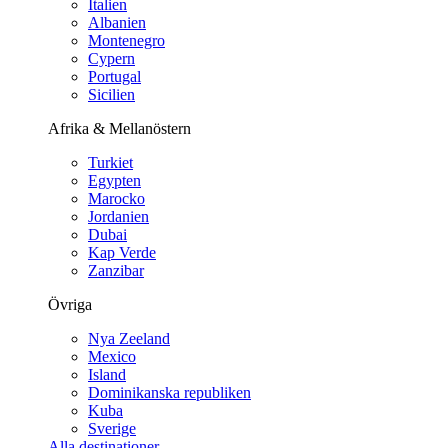
Italien
Albanien
Montenegro
Cypern
Portugal
Sicilien
Afrika & Mellanöstern
Turkiet
Egypten
Marocko
Jordanien
Dubai
Kap Verde
Zanzibar
Övriga
Nya Zeeland
Mexico
Island
Dominikanska republiken
Kuba
Sverige
Alla destinationer