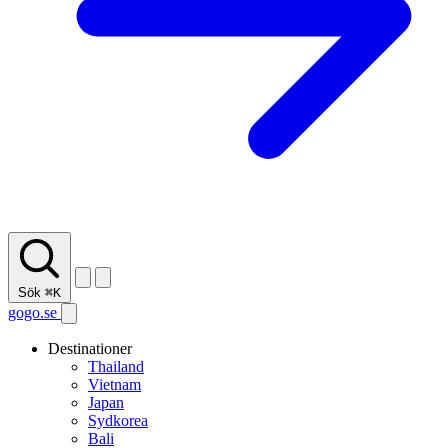
Sök
⌘K
gogo.se
Destinationer
Thailand
Vietnam
Japan
Sydkorea
Bali