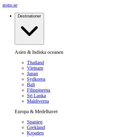
gogo.se
Destinationer
Asien & Indiska oceanen
Thailand
Vietnam
Japan
Sydkorea
Bali
Filippinerna
Sri Lanka
Maldiverna
Europa & Medelhavet
Spanien
Grekland
Kroatien