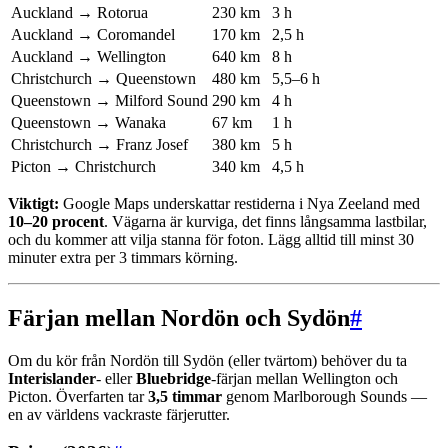
Auckland → Rotorua
230 km
3 h
Auckland → Coromandel
170 km
2,5 h
Auckland → Wellington
640 km
8 h
Christchurch → Queenstown
480 km
5,5–6 h
Queenstown → Milford Sound
290 km
4 h
Queenstown → Wanaka
67 km
1 h
Christchurch → Franz Josef
380 km
5 h
Picton → Christchurch
340 km
4,5 h
Viktigt:
Google Maps underskattar restiderna i Nya Zeeland med
10–20 procent
. Vägarna är kurviga, det finns långsamma lastbilar,
och du kommer att vilja stanna för foton. Lägg alltid till minst 30
minuter extra per 3 timmars körning.
Färjan mellan Nordön och Sydön
#
Om du kör från Nordön till Sydön (eller tvärtom) behöver du ta
Interislander
- eller
Bluebridge
-färjan mellan Wellington och
Picton. Överfarten tar
3,5 timmar
genom Marlborough Sounds —
en av världens vackraste färjerutter.