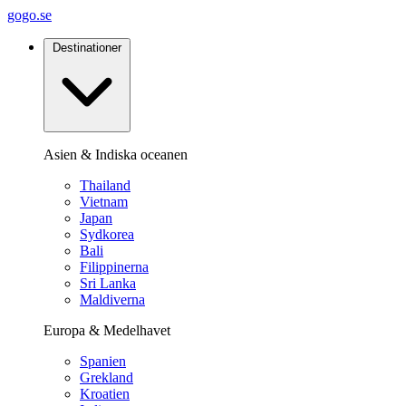
gogo.se
Destinationer
Asien & Indiska oceanen
Thailand
Vietnam
Japan
Sydkorea
Bali
Filippinerna
Sri Lanka
Maldiverna
Europa & Medelhavet
Spanien
Grekland
Kroatien