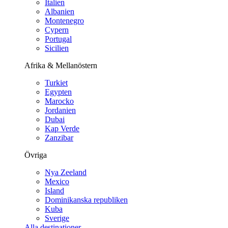
Italien
Albanien
Montenegro
Cypern
Portugal
Sicilien
Afrika & Mellanöstern
Turkiet
Egypten
Marocko
Jordanien
Dubai
Kap Verde
Zanzibar
Övriga
Nya Zeeland
Mexico
Island
Dominikanska republiken
Kuba
Sverige
Alla destinationer