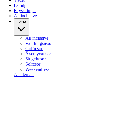
Väder
Familj
Kryssningar
All inclusive
Tema
All inclusive
Vandringsresor
Golfresor
Äventyrsresor
Singelresor
Solresor
Weekendresa
Alla teman