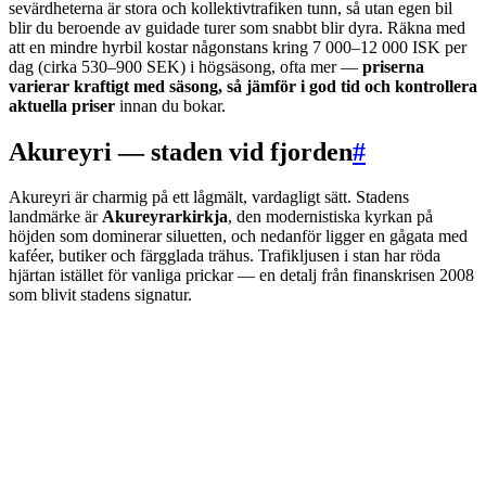
sevärdheterna är stora och kollektivtrafiken tunn, så utan egen bil
blir du beroende av guidade turer som snabbt blir dyra. Räkna med
att en mindre hyrbil kostar någonstans kring 7 000–12 000 ISK per
dag (cirka 530–900 SEK) i högsäsong, ofta mer —
priserna
varierar kraftigt med säsong, så jämför i god tid och kontrollera
aktuella priser
innan du bokar.
Akureyri — staden vid fjorden
#
Akureyri är charmig på ett lågmält, vardagligt sätt. Stadens
landmärke är
Akureyrarkirkja
, den modernistiska kyrkan på
höjden som dominerar siluetten, och nedanför ligger en gågata med
kaféer, butiker och färgglada trähus. Trafikljusen i stan har röda
hjärtan istället för vanliga prickar — en detalj från finanskrisen 2008
som blivit stadens signatur.