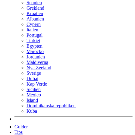
Spanien
Grekland
Kroatien
Albanien
Cypern
Italien
Portugal
Turkiet
Egypten
Marocko
Jordanien
Maldiverna
Nya Zeeland
Sverige
Dubai
Kap Verde
Sicilien
Mexico
Island
Dominikanska republiken
Kuba
Guider
Tips