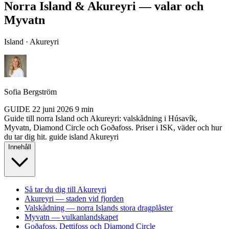
Norra Island & Akureyri — valar och
Myvatn
Island · Akureyri
Sofia Bergström
GUIDE
22 juni 2026
9 min
Guide till norra Island och Akureyri: valskådning i Húsavík,
Myvatn, Diamond Circle och Goðafoss. Priser i ISK, väder och hur
du tar dig hit.
guide
island
Akureyri
Innehåll
Så tar du dig till Akureyri
Akureyri — staden vid fjorden
Valskådning — norra Islands stora dragplåster
Myvatn — vulkanlandskapet
Goðafoss, Dettifoss och Diamond Circle