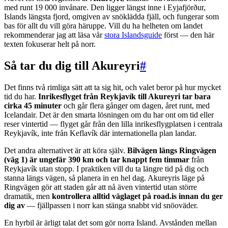
med runt 19 000 invånare. Den ligger längst inne i Eyjafjörður,
Islands längsta fjord, omgiven av snöklädda fjäll, och fungerar som
bas för allt du vill göra häruppe. Vill du ha helheten om landet
rekommenderar jag att läsa vår
stora Islandsguide
först — den här
texten fokuserar helt på norr.
Så tar du dig till Akureyri
#
Det finns två rimliga sätt att ta sig hit, och valet beror på hur mycket
tid du har.
Inrikesflyget från Reykjavík till Akureyri tar bara
cirka 45 minuter
och går flera gånger om dagen, året runt, med
Icelandair. Det är den smarta lösningen om du har ont om tid eller
reser vintertid — flyget går från den lilla inrikesflygplatsen i centrala
Reykjavík, inte från Keflavík där internationella plan landar.
Det andra alternativet är att köra själv.
Bilvägen längs Ringvägen
(väg 1) är ungefär 390 km och tar knappt fem timmar
från
Reykjavík utan stopp. I praktiken vill du ta längre tid på dig och
stanna längs vägen, så planera in en hel dag. Akureyris läge på
Ringvägen gör att staden går att nå även vintertid utan större
dramatik, men
kontrollera alltid väglaget på road.is innan du ger
dig av
— fjällpassen i norr kan stänga snabbt vid snöoväder.
En hyrbil är ärligt talat det som gör norra Island. Avstånden mellan