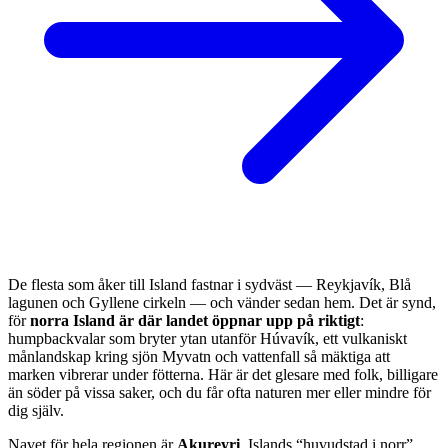
De flesta som åker till Island fastnar i sydväst — Reykjavík, Blå
lagunen och Gyllene cirkeln — och vänder sedan hem. Det är synd,
för
norra Island är där landet öppnar upp på riktigt
:
humpbackvalar som bryter ytan utanför Húvavík, ett vulkaniskt
månlandskap kring sjön Myvatn och vattenfall så mäktiga att
marken vibrerar under fötterna. Här är det glesare med folk, billigare
än söder på vissa saker, och du får ofta naturen mer eller mindre för
dig själv.
Navet för hela regionen är
Akureyri
, Islands “huvudstad i norr”