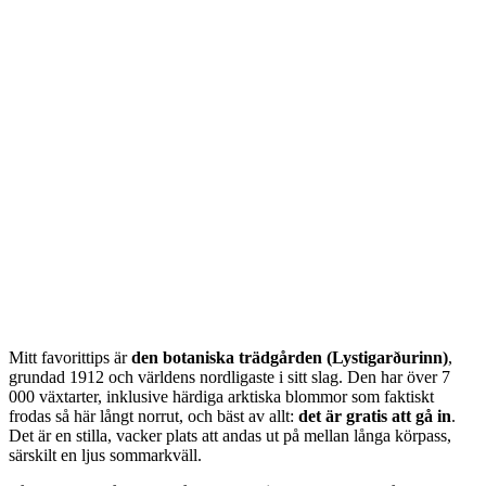
Mitt favorittips är
den botaniska trädgården (Lystigarðurinn)
,
grundad 1912 och världens nordligaste i sitt slag. Den har över 7
000 växtarter, inklusive härdiga arktiska blommor som faktiskt
frodas så här långt norrut, och bäst av allt:
det är gratis att gå in
.
Det är en stilla, vacker plats att andas ut på mellan långa körpass,
särskilt en ljus sommarkväll.