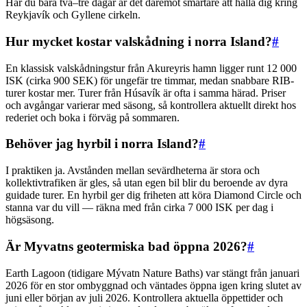
Har du bara två–tre dagar är det däremot smartare att hålla dig kring
Reykjavík och Gyllene cirkeln.
Hur mycket kostar valskådning i norra Island?
#
En klassisk valskådningstur från Akureyris hamn ligger runt 12 000
ISK (cirka 900 SEK) för ungefär tre timmar, medan snabbare RIB-
turer kostar mer. Turer från Húsavík är ofta i samma härad. Priser
och avgångar varierar med säsong, så kontrollera aktuellt direkt hos
rederiet och boka i förväg på sommaren.
Behöver jag hyrbil i norra Island?
#
I praktiken ja. Avstånden mellan sevärdheterna är stora och
kollektivtrafiken är gles, så utan egen bil blir du beroende av dyra
guidade turer. En hyrbil ger dig friheten att köra Diamond Circle och
stanna var du vill — räkna med från cirka 7 000 ISK per dag i
högsäsong.
Är Myvatns geotermiska bad öppna 2026?
#
Earth Lagoon (tidigare Mývatn Nature Baths) var stängt från januari
2026 för en stor ombyggnad och väntades öppna igen kring slutet av
juni eller början av juli 2026. Kontrollera aktuella öppettider och