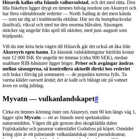
Húsavík kallas ofta Islands valhuvudstad
, och det med rätta. Den
lilla fiskebyn ligger drygt en timmes bilväg nordost om Akureyri och
har flera väletablerade rederier — North Sailing är det mest kända
— som tar dig ut i traditionella ekbåtar. Här ser du humpbackvalar
(knölval), vikval och med tur den enorma blåvalen. Säsongen
sträcker sig ungefär från april till oktober, med juni–augusti som
höjdpunkt.
Vill du inte köra hela vägen till Húsavík går det också att åka från
Akureyris egen hamn
. En klassisk valskådningstur härifrån kostar
runt 12 000 ISK för ungefär tre timmar (cirka 900 SEK), medan
snabbare RIB-båtsturer ligger högre.
Priser och avgångar ändras
mellan säsongerna, så kontrollera aktuellt direkt hos rederiet
och boka i förväg på sommaren — de populära turerna fylls. Ta
varma kläder oavsett årstid; det är kallt och blåsigt ute på vattnet
även en solig julidag.
Myvatn — vulkanlandskapet
#
Cirka en timmes körning öster om Akureyri, runt 90 km längs väg 1,
ligger sjön
Myvatn
— ett av Islands mest spektakulära
naturområden. Vägen dit går genom den skogklädda dalen
Fnjóskadalur och passerar vattenfallet Goðafoss på köpet. Området
kring sjön är ett pulserande vulkanlandskap med pseudokratrar,