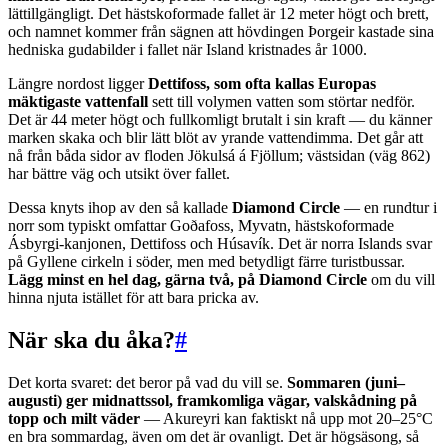
lättillgängligt. Det hästskoformade fallet är 12 meter högt och brett,
och namnet kommer från sägnen att hövdingen Þorgeir kastade sina
hedniska gudabilder i fallet när Island kristnades år 1000.
Längre nordost ligger
Dettifoss, som ofta kallas Europas
mäktigaste vattenfall
sett till volymen vatten som störtar nedför.
Det är 44 meter högt och fullkomligt brutalt i sin kraft — du känner
marken skaka och blir lätt blöt av yrande vattendimma. Det går att
nå från båda sidor av floden Jökulsá á Fjöllum; västsidan (väg 862)
har bättre väg och utsikt över fallet.
Dessa knyts ihop av den så kallade
Diamond Circle
— en rundtur i
norr som typiskt omfattar Goðafoss, Myvatn, hästskoformade
Ásbyrgi-kanjonen, Dettifoss och Húsavík. Det är norra Islands svar
på Gyllene cirkeln i söder, men med betydligt färre turistbussar.
Lägg minst en hel dag, gärna två, på Diamond Circle
om du vill
hinna njuta istället för att bara pricka av.
När ska du åka?
#
Det korta svaret: det beror på vad du vill se.
Sommaren (juni–
augusti) ger midnattssol, framkomliga vägar, valskådning på
topp och milt väder
— Akureyri kan faktiskt nå upp mot 20–25°C
en bra sommardag, även om det är ovanligt. Det är högsäsong, så