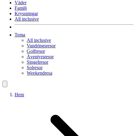
Väder
Familj
Kryssningar
All inclusive
Tema
All inclusive
Vandringsresor
Golfresor
Äventyrsresor
Singelresor
Solresor
Weekendresa
Hem