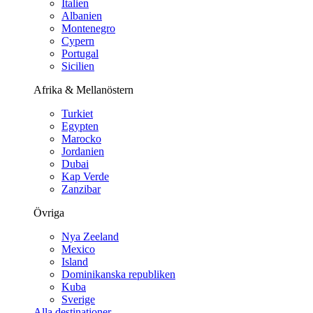
Italien
Albanien
Montenegro
Cypern
Portugal
Sicilien
Afrika & Mellanöstern
Turkiet
Egypten
Marocko
Jordanien
Dubai
Kap Verde
Zanzibar
Övriga
Nya Zeeland
Mexico
Island
Dominikanska republiken
Kuba
Sverige
Alla destinationer