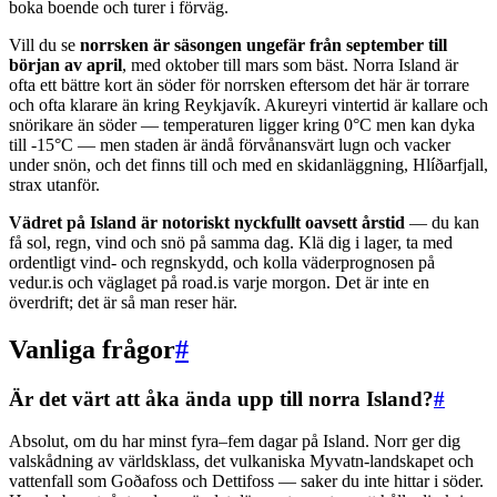
boka boende och turer i förväg.
Vill du se
norrsken är säsongen ungefär från september till
början av april
, med oktober till mars som bäst. Norra Island är
ofta ett bättre kort än söder för norrsken eftersom det här är torrare
och ofta klarare än kring Reykjavík. Akureyri vintertid är kallare och
snörikare än söder — temperaturen ligger kring 0°C men kan dyka
till -15°C — men staden är ändå förvånansvärt lugn och vacker
under snön, och det finns till och med en skidanläggning, Hlíðarfjall,
strax utanför.
Vädret på Island är notoriskt nyckfullt oavsett årstid
— du kan
få sol, regn, vind och snö på samma dag. Klä dig i lager, ta med
ordentligt vind- och regnskydd, och kolla väderprognosen på
vedur.is och väglaget på road.is varje morgon. Det är inte en
överdrift; det är så man reser här.
Vanliga frågor
#
Är det värt att åka ända upp till norra Island?
#
Absolut, om du har minst fyra–fem dagar på Island. Norr ger dig
valskådning av världsklass, det vulkaniska Myvatn-landskapet och
vattenfall som Goðafoss och Dettifoss — saker du inte hittar i söder.