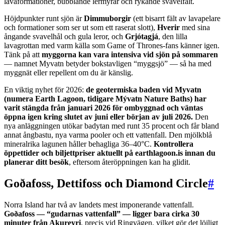
lavaformationer, bubblande lermyrar och rykande svavelfält.
Höjdpunkter runt sjön är
Dimmuborgir
(ett bisarrt fält av lavapelare
och formationer som ser ut som ett raserat slott),
Hverir
med sina
ångande svavelhål och gula leror, och
Grjótagjá
, den lilla
lavagrottan med varm källa som Game of Thrones-fans känner igen.
Tänk på att
myggorna kan vara intensiva vid sjön på sommaren
— namnet Myvatn betyder bokstavligen “myggsjö” — så ha med
myggnät eller repellent om du är känslig.
En viktig nyhet för 2026:
de geotermiska baden vid Myvatn
(numera Earth Lagoon, tidigare Mývatn Nature Baths) har
varit stängda från januari 2026 för ombyggnad och väntas
öppna igen kring slutet av juni eller början av juli 2026.
Den
nya anläggningen utökar badytan med runt 35 procent och får bland
annat ångbastu, nya varma pooler och ett vattenfall. Den mjölkblå
mineralrika lagunen håller behagliga 36–40°C.
Kontrollera
öppettider och biljettpriser aktuellt på earthlagoon.is innan du
planerar ditt besök
, eftersom återöppningen kan ha glidit.
Goðafoss, Dettifoss och Diamond Circle
#
Norra Island har två av landets mest imponerande vattenfall.
Goðafoss — “gudarnas vattenfall” — ligger bara cirka 30
minuter från Akureyri
, precis vid Ringvägen, vilket gör det löjligt