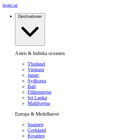
gogo.se
Destinationer
Asien & Indiska oceanen
Thailand
Vietnam
Japan
Sydkorea
Bali
Filippinerna
Sri Lanka
Maldiverna
Europa & Medelhavet
Spanien
Grekland
Kroatien