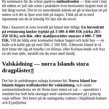
På sommaren får du också uppleva
midnattssolen
— från sent i maj
till mitten av juli står solen i praktiken över horisonten dygnet runt så
här långt norrut. Det är en surrealistisk känsla att gå ut klockan ett på
natten och det är ljust som mitt på dagen. Tänk på att ta med
ögonmask om du är känslig för ljus när du sover.
Mat i Akureyri är som överallt på Island inte billigt.
En huvudrätt
på restaurang landar typiskt på 3 500–6 000 ISK (cirka 265–
450 SEK), och fisk- eller skaldjursrätter snarare 4 000–7 500
ISK.
Vill du hålla nere kostnaden funkar bageri och kafé bra — en
bulle och kaffe går på runt 500–1 500 ISK. Eftersom Island är så
dyrt lönar det sig att handla i en Bónus- eller Krónan-butik och fixa
en del mat själv, särskilt om du reser med familj.
Valskådning — norra Islands stora
dragplåster
#
Det här är anledningen många kommer hit.
Norra Island har
Islands högsta träffsäkerhet för valskådning
, och under
sommarmånaderna ser de flesta turer minst en val — operatörer i
området har haft hela säsonger med valobservationer på i princip
varje utflykt. Det beror på de näringsrika vattnen i Skjálfandi-bukten
och Eyjafjörður.