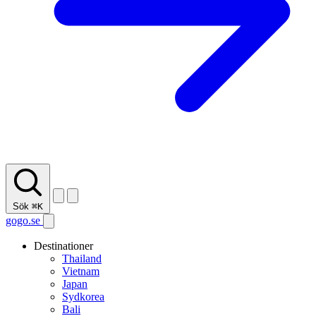
Sök
⌘K
gogo.se
Destinationer
Thailand
Vietnam
Japan
Sydkorea
Bali