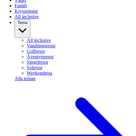
Väder
Familj
Kryssningar
All inclusive
Tema
All inclusive
Vandringsresor
Golfresor
Äventyrsresor
Singelresor
Solresor
Weekendresa
Alla teman