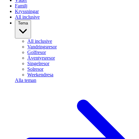
Väder
Familj
Kryssningar
All inclusive
Tema
All inclusive
Vandringsresor
Golfresor
Äventyrsresor
Singelresor
Solresor
Weekendresa
Alla teman