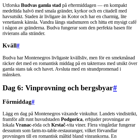
Utforska
Budvas gamla stad
på eftermiddagen — en kompakt
medeltida halvö med smala gränder, kyrkor och en citadell med
havsutsikt. Staden är livligare än Kotor och har en charmig, lite
venetiansk känsla. Vandra längs stadsmuren och hitta ett mysigt café
i någon av gränderna. Budva fungerar som den perfekta basen för
rivierans alla stränder.
Kväll
#
Budva har Montenegros livligaste kvällsliv, men för en smekmånad
räcker det med en romantisk middag på en takterrass med utsikt över
gamla stans tak och havet. Avsluta med en strandpromenad i
månsken.
Dag 6: Vinprovning och bergsbyar
#
Förmiddag
#
Lägg en dag på Montenegros växande vinkultur. Landets vindistrikt,
framför allt runt huvudstaden
Podgorica
, erbjuder provningar av
lokala
Vranac
-röda och
Krstač
-vita viner. Flera vingårdar fungerar
dessutom som farm-to-table-restauranger, vilket förvandlar
provningen till en romantisk måltid bland vinrankorna. En