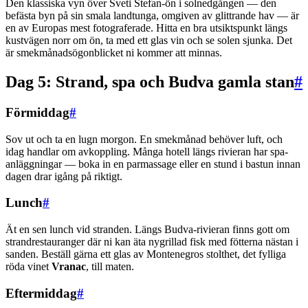
Den klassiska vyn över Sveti Stefan-ön i solnedgången — den
befästa byn på sin smala landtunga, omgiven av glittrande hav — är
en av Europas mest fotograferade. Hitta en bra utsiktspunkt längs
kustvägen norr om ön, ta med ett glas vin och se solen sjunka. Det
är smekmånadsögonblicket ni kommer att minnas.
Dag 5: Strand, spa och Budva gamla stan
#
Förmiddag
#
Sov ut och ta en lugn morgon. En smekmånad behöver luft, och
idag handlar om avkoppling. Många hotell längs rivieran har spa-
anläggningar — boka in en parmassage eller en stund i bastun innan
dagen drar igång på riktigt.
Lunch
#
Ät en sen lunch vid stranden. Längs Budva-rivieran finns gott om
strandrestauranger där ni kan äta nygrillad fisk med fötterna nästan i
sanden. Beställ gärna ett glas av Montenegros stolthet, det fylliga
röda vinet
Vranac
, till maten.
Eftermiddag
#