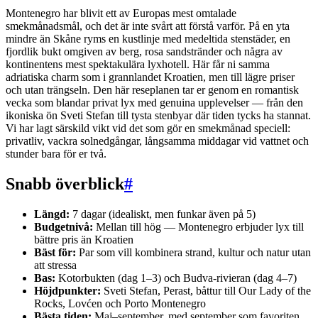
Montenegro har blivit ett av Europas mest omtalade
smekmånadsmål, och det är inte svårt att förstå varför. På en yta
mindre än Skåne ryms en kustlinje med medeltida stenstäder, en
fjordlik bukt omgiven av berg, rosa sandstränder och några av
kontinentens mest spektakulära lyxhotell. Här får ni samma
adriatiska charm som i grannlandet Kroatien, men till lägre priser
och utan trängseln. Den här reseplanen tar er genom en romantisk
vecka som blandar privat lyx med genuina upplevelser — från den
ikoniska ön Sveti Stefan till tysta stenbyar där tiden tycks ha stannat.
Vi har lagt särskild vikt vid det som gör en smekmånad speciell:
privatliv, vackra solnedgångar, långsamma middagar vid vattnet och
stunder bara för er två.
Snabb överblick
#
Längd:
7 dagar (idealiskt, men funkar även på 5)
Budgetnivå:
Mellan till hög — Montenegro erbjuder lyx till
bättre pris än Kroatien
Bäst för:
Par som vill kombinera strand, kultur och natur utan
att stressa
Bas:
Kotorbukten (dag 1–3) och Budva-rivieran (dag 4–7)
Höjdpunkter:
Sveti Stefan, Perast, båttur till Our Lady of the
Rocks, Lovćen och Porto Montenegro
Bästa tiden:
Maj–september, med september som favoriten