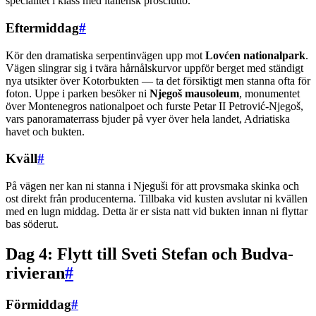
specialitet i klass med italiensk prosciutto.
Eftermiddag
#
Kör den dramatiska serpentinvägen upp mot
Lovćen nationalpark
.
Vägen slingrar sig i tvära hårnålskurvor uppför berget med ständigt
nya utsikter över Kotorbukten — ta det försiktigt men stanna ofta för
foton. Uppe i parken besöker ni
Njegoš mausoleum
, monumentet
över Montenegros nationalpoet och furste Petar II Petrović-Njegoš,
vars panoramaterrass bjuder på vyer över hela landet, Adriatiska
havet och bukten.
Kväll
#
På vägen ner kan ni stanna i Njeguši för att provsmaka skinka och
ost direkt från producenterna. Tillbaka vid kusten avslutar ni kvällen
med en lugn middag. Detta är er sista natt vid bukten innan ni flyttar
bas söderut.
Dag 4: Flytt till Sveti Stefan och Budva-
rivieran
#
Förmiddag
#