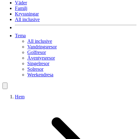
Väder
Familj
Kryssningar
All inclusive
Tema
All inclusive
Vandringsresor
Golfresor
Äventyrsresor
Singelresor
Solresor
Weekendresa
Hem