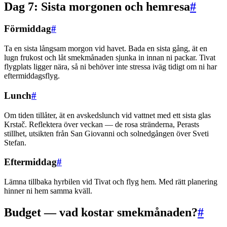
Dag 7: Sista morgonen och hemresa
#
Förmiddag
#
Ta en sista långsam morgon vid havet. Bada en sista gång, ät en
lugn frukost och låt smekmånaden sjunka in innan ni packar. Tivat
flygplats ligger nära, så ni behöver inte stressa iväg tidigt om ni har
eftermiddagsflyg.
Lunch
#
Om tiden tillåter, ät en avskedslunch vid vattnet med ett sista glas
Krstač. Reflektera över veckan — de rosa stränderna, Perasts
stillhet, utsikten från San Giovanni och solnedgången över Sveti
Stefan.
Eftermiddag
#
Lämna tillbaka hyrbilen vid Tivat och flyg hem. Med rätt planering
hinner ni hem samma kväll.
Budget — vad kostar smekmånaden?
#