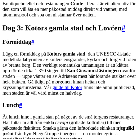
Boutiquehotellet och restaurangen
Conte
i Perast är ett alternativ för
den som vill äta en mer påkostad middag direkt vid vattnet, med
utomhuspool och spa om ni stannar över natten.
Dag 3: Kotors gamla stad och Lovćen
#
Förmiddag
#
Lägg en förmiddag på
Kotors gamla stad
, den UNESCO-listade
medeltida labyrinten av kullerstensgränder, kyrkor och torg vid foten
av branta berg. Den verkligt romantiska utmaningen är att klättra
upp för de cirka 1 350 stegen till
San Giovanni-fästningen
ovanför
staden — uppe väntar en av Adriatens mest hänförande utsikter över
hela bukten. Gå tidigt på morgonen innan hettan och
kryssningsturisterna. Vår
guide till Kotor
finns inte ännu publicerad,
men staden är väl värd minst en halvdag.
Lunch
#
Ät lunch inne i gamla stan på något av de små torgens restauranger.
Här hittar ni allt från enkla
cevapi
(grillade köttrullar) till mer
påkostade fiskrätter. Smaka gärna den lufttorkade skinkan
njeguški
pršut
från byn Njeguši uppe i bergen — en montenegrinsk