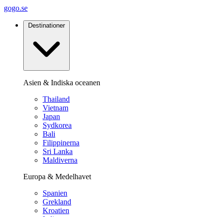
gogo.se
Destinationer
Asien & Indiska oceanen
Thailand
Vietnam
Japan
Sydkorea
Bali
Filippinerna
Sri Lanka
Maldiverna
Europa & Medelhavet
Spanien
Grekland
Kroatien