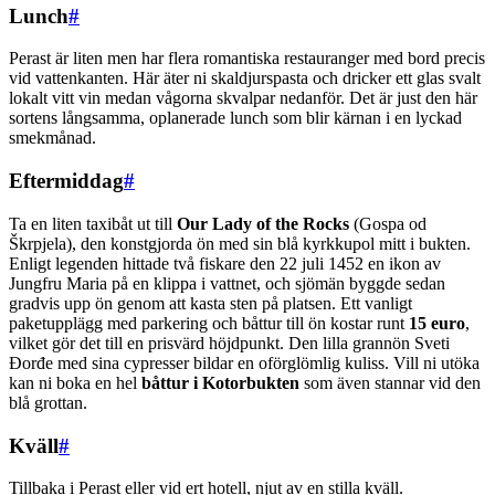
Lunch
#
Perast är liten men har flera romantiska restauranger med bord precis
vid vattenkanten. Här äter ni skaldjurspasta och dricker ett glas svalt
lokalt vitt vin medan vågorna skvalpar nedanför. Det är just den här
sortens långsamma, oplanerade lunch som blir kärnan i en lyckad
smekmånad.
Eftermiddag
#
Ta en liten taxibåt ut till
Our Lady of the Rocks
(Gospa od
Škrpjela), den konstgjorda ön med sin blå kyrkkupol mitt i bukten.
Enligt legenden hittade två fiskare den 22 juli 1452 en ikon av
Jungfru Maria på en klippa i vattnet, och sjömän byggde sedan
gradvis upp ön genom att kasta sten på platsen. Ett vanligt
paketupplägg med parkering och båttur till ön kostar runt
15 euro
,
vilket gör det till en prisvärd höjdpunkt. Den lilla grannön Sveti
Đorđe med sina cypresser bildar en oförglömlig kuliss. Vill ni utöka
kan ni boka en hel
båttur i Kotorbukten
som även stannar vid den
blå grottan.
Kväll
#
Tillbaka i Perast eller vid ert hotell, njut av en stilla kväll.