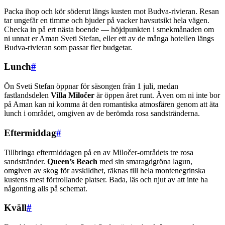
Packa ihop och kör söderut längs kusten mot Budva-rivieran. Resan
tar ungefär en timme och bjuder på vacker havsutsikt hela vägen.
Checka in på ert nästa boende — höjdpunkten i smekmånaden om
ni unnat er Aman Sveti Stefan, eller ett av de många hotellen längs
Budva-rivieran som passar fler budgetar.
Lunch
#
Ön Sveti Stefan öppnar för säsongen från 1 juli, medan
fastlandsdelen
Villa Miločer
är öppen året runt. Även om ni inte bor
på Aman kan ni komma åt den romantiska atmosfären genom att äta
lunch i området, omgiven av de berömda rosa sandstränderna.
Eftermiddag
#
Tillbringa eftermiddagen på en av Miločer-områdets tre rosa
sandstränder.
Queen’s Beach
med sin smaragdgröna lagun,
omgiven av skog för avskildhet, räknas till hela montenegrinska
kustens mest förtrollande platser. Bada, läs och njut av att inte ha
någonting alls på schemat.
Kväll
#