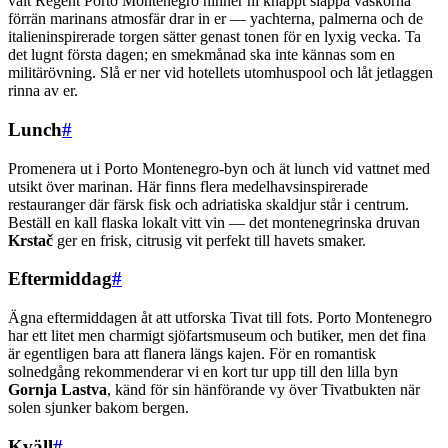
valt Regent Porto Montenegro hinner ni knappt släppa väskorna
förrän marinans atmosfär drar in er — yachterna, palmerna och de
italieninspirerade torgen sätter genast tonen för en lyxig vecka. Ta
det lugnt första dagen; en smekmånad ska inte kännas som en
militärövning. Slå er ner vid hotellets utomhuspool och låt jetlaggen
rinna av er.
Lunch
#
Promenera ut i Porto Montenegro-byn och ät lunch vid vattnet med
utsikt över marinan. Här finns flera medelhavsinspirerade
restauranger där färsk fisk och adriatiska skaldjur står i centrum.
Beställ en kall flaska lokalt vitt vin — det montenegrinska druvan
Krstač
ger en frisk, citrusig vit perfekt till havets smaker.
Eftermiddag
#
Ägna eftermiddagen åt att utforska Tivat till fots. Porto Montenegro
har ett litet men charmigt sjöfartsmuseum och butiker, men det fina
är egentligen bara att flanera längs kajen. För en romantisk
solnedgång rekommenderar vi en kort tur upp till den lilla byn
Gornja Lastva
, känd för sin hänförande vy över Tivatbukten när
solen sjunker bakom bergen.
Kväll
#