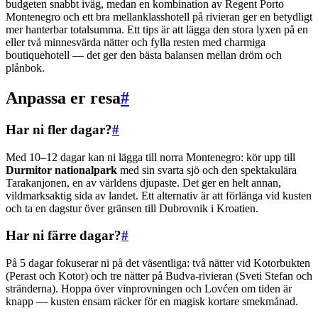
budgeten snabbt iväg, medan en kombination av Regent Porto
Montenegro och ett bra mellanklasshotell på rivieran ger en betydligt
mer hanterbar totalsumma. Ett tips är att lägga den stora lyxen på en
eller två minnesvärda nätter och fylla resten med charmiga
boutiquehotell — det ger den bästa balansen mellan dröm och
plånbok.
Anpassa er resa
#
Har ni fler dagar?
#
Med 10–12 dagar kan ni lägga till norra Montenegro: kör upp till
Durmitor nationalpark
med sin svarta sjö och den spektakulära
Tarakanjonen, en av världens djupaste. Det ger en helt annan,
vildmarksaktig sida av landet. Ett alternativ är att förlänga vid kusten
och ta en dagstur över gränsen till Dubrovnik i Kroatien.
Har ni färre dagar?
#
På 5 dagar fokuserar ni på det väsentliga: två nätter vid Kotorbukten
(Perast och Kotor) och tre nätter på Budva-rivieran (Sveti Stefan och
stränderna). Hoppa över vinprovningen och Lovćen om tiden är
knapp — kusten ensam räcker för en magisk kortare smekmånad.