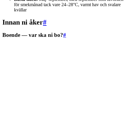
för smekmånad tack vare 24–28°C, varmt hav och svalare
kvällar
Innan ni åker
#
Boende — var ska ni bo?
#