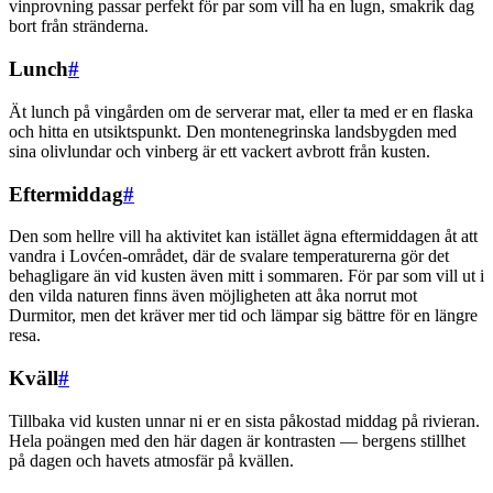
vinprovning passar perfekt för par som vill ha en lugn, smakrik dag
bort från stränderna.
Lunch
#
Ät lunch på vingården om de serverar mat, eller ta med er en flaska
och hitta en utsiktspunkt. Den montenegrinska landsbygden med
sina olivlundar och vinberg är ett vackert avbrott från kusten.
Eftermiddag
#
Den som hellre vill ha aktivitet kan istället ägna eftermiddagen åt att
vandra i Lovćen-området, där de svalare temperaturerna gör det
behagligare än vid kusten även mitt i sommaren. För par som vill ut i
den vilda naturen finns även möjligheten att åka norrut mot
Durmitor, men det kräver mer tid och lämpar sig bättre för en längre
resa.
Kväll
#
Tillbaka vid kusten unnar ni er en sista påkostad middag på rivieran.
Hela poängen med den här dagen är kontrasten — bergens stillhet
på dagen och havets atmosfär på kvällen.