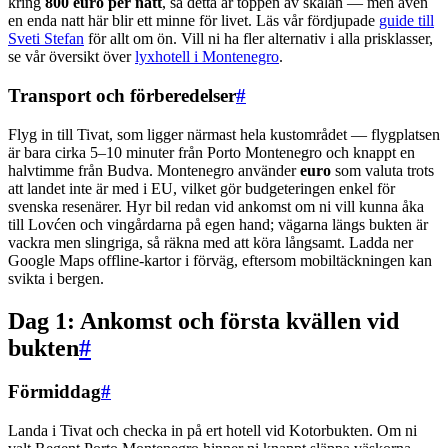
kring
800 euro per natt
, så detta är toppen av skalan — men även
en enda natt här blir ett minne för livet. Läs vår fördjupade
guide till
Sveti Stefan
för allt om ön. Vill ni ha fler alternativ i alla prisklasser,
se vår översikt över
lyxhotell i Montenegro
.
Transport och förberedelser
#
Flyg in till Tivat, som ligger närmast hela kustområdet — flygplatsen
är bara cirka 5–10 minuter från Porto Montenegro och knappt en
halvtimme från Budva. Montenegro använder
euro
som valuta trots
att landet inte är med i EU, vilket gör budgeteringen enkel för
svenska resenärer. Hyr bil redan vid ankomst om ni vill kunna åka
till Lovćen och vingårdarna på egen hand; vägarna längs bukten är
vackra men slingriga, så räkna med att köra långsamt. Ladda ner
Google Maps offline-kartor i förväg, eftersom mobiltäckningen kan
svikta i bergen.
Dag 1: Ankomst och första kvällen vid
bukten
#
Förmiddag
#
Landa i Tivat och checka in på ert hotell vid Kotorbukten. Om ni