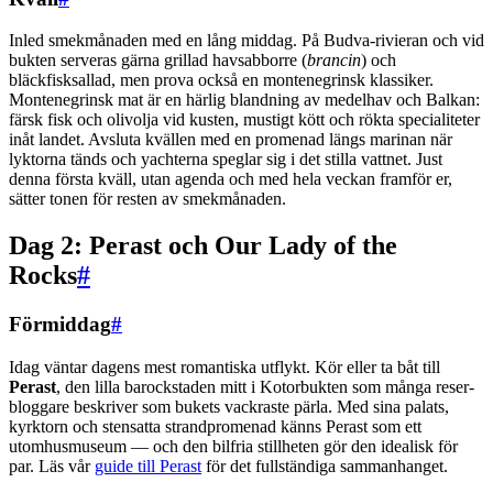
Inled smekmånaden med en lång middag. På Budva-rivieran och vid
bukten serveras gärna grillad havsabborre (
brancin
) och
bläckfisksallad, men prova också en montenegrinsk klassiker.
Montenegrinsk mat är en härlig blandning av medelhav och Balkan:
färsk fisk och olivolja vid kusten, mustigt kött och rökta specialiteter
inåt landet. Avsluta kvällen med en promenad längs marinan när
lyktorna tänds och yachterna speglar sig i det stilla vattnet. Just
denna första kväll, utan agenda och med hela veckan framför er,
sätter tonen för resten av smekmånaden.
Dag 2: Perast och Our Lady of the
Rocks
#
Förmiddag
#
Idag väntar dagens mest romantiska utflykt. Kör eller ta båt till
Perast
, den lilla barockstaden mitt i Kotorbukten som många reser-
bloggare beskriver som bukets vackraste pärla. Med sina palats,
kyrktorn och stensatta strandpromenad känns Perast som ett
utomhusmuseum — och den bilfria stillheten gör den idealisk för
par. Läs vår
guide till Perast
för det fullständiga sammanhanget.