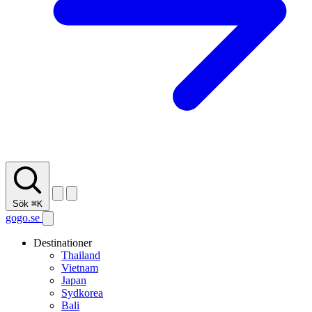
Sök
⌘K
gogo.se
Destinationer
Thailand
Vietnam
Japan
Sydkorea
Bali