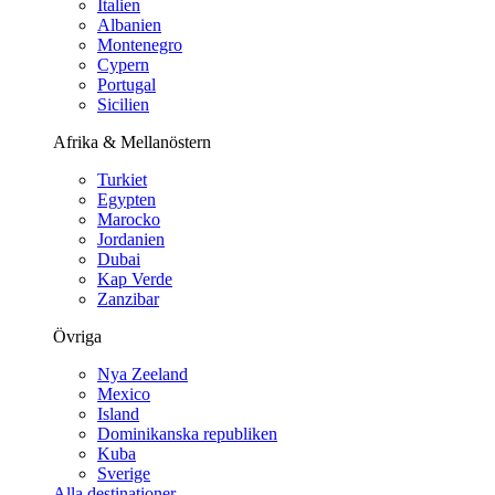
Italien
Albanien
Montenegro
Cypern
Portugal
Sicilien
Afrika & Mellanöstern
Turkiet
Egypten
Marocko
Jordanien
Dubai
Kap Verde
Zanzibar
Övriga
Nya Zeeland
Mexico
Island
Dominikanska republiken
Kuba
Sverige
Alla destinationer