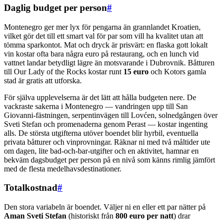
Daglig budget per person
#
Montenegro ger mer lyx för pengarna än grannlandet Kroatien,
vilket gör det till ett smart val för par som vill ha kvalitet utan att
tömma sparkontot. Mat och dryck är prisvärt: en flaska gott lokalt
vin kostar ofta bara några euro på restaurang, och en lunch vid
vattnet landar betydligt lägre än motsvarande i Dubrovnik. Båtturen
till Our Lady of the Rocks kostar runt
15 euro
och Kotors gamla
stad är gratis att utforska.
För själva upplevelserna är det lätt att hålla budgeten nere. De
vackraste sakerna i Montenegro — vandringen upp till San
Giovanni-fästningen, serpentinvägen till Lovćen, solnedgången över
Sveti Stefan och promenaderna genom Perast — kostar ingenting
alls. De största utgifterna utöver boendet blir hyrbil, eventuella
privata båtturer och vinprovningar. Räknar ni med två måltider ute
om dagen, lite bad-och-bar-utgifter och en aktivitet, hamnar en
bekväm dagsbudget per person på en nivå som känns rimlig jämfört
med de flesta medelhavsdestinationer.
Totalkostnad
#
Den stora variabeln är boendet. Väljer ni en eller ett par nätter på
Aman Sveti Stefan
(historiskt från
800 euro per natt
) drar