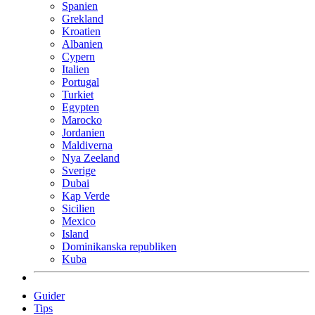
Spanien
Grekland
Kroatien
Albanien
Cypern
Italien
Portugal
Turkiet
Egypten
Marocko
Jordanien
Maldiverna
Nya Zeeland
Sverige
Dubai
Kap Verde
Sicilien
Mexico
Island
Dominikanska republiken
Kuba
Guider
Tips