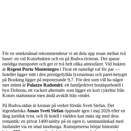
För en smekmånad rekommenderar vi att dela upp resan mellan två
baser: en vid Kotorbukten och en på Budva-rivieran. Det sparar
onödiga transporter och ger er två helt olika atmosfärer. Vid bukten
är
Regent Porto Montenegro
i Tivat ett naturligt val för par —
hotellet ligger mitt i den prestigefyllda lyxmarinan och paret-betyget
på Booking ligger på imponerande 9,7. För den som vill ha något
mer intimt är
Palazzo Radomiri
, ett familjedrivet boutiquehotell i
byn Dobrota, ett vackert alternativ som ligger en kort cykeltur från
Kotors stadsmurar men ändå avskilt från vimlet.
På Budva-sidan är kronan på verket förstås Sveti Stefan. Det
legendariska
Aman Sveti Stefan
öppnade igen i maj 2026 efter en
lång juridisk tvist, och få hotell i världen kan mäta sig med dess
romantik: en privat 1400-talsby på en egen ö, sammanlänkad med
fastlandet via en smal landtunga. Rumspriserna börjar historiskt