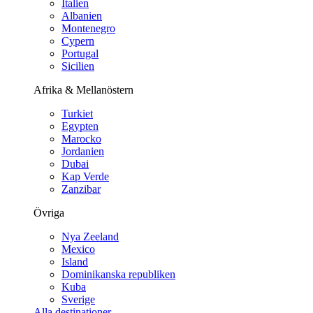
Italien
Albanien
Montenegro
Cypern
Portugal
Sicilien
Afrika & Mellanöstern
Turkiet
Egypten
Marocko
Jordanien
Dubai
Kap Verde
Zanzibar
Övriga
Nya Zeeland
Mexico
Island
Dominikanska republiken
Kuba
Sverige
Alla destinationer