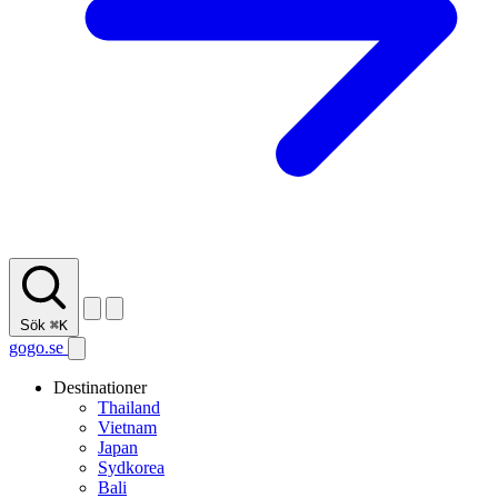
Sök
⌘K
gogo.se
Destinationer
Thailand
Vietnam
Japan
Sydkorea
Bali