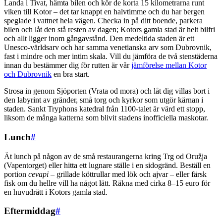
Landa i Tivat, hämta bilen och kör de korta 15 kilometrarna runt
viken till Kotor – det tar knappt en halvtimme och du har bergen
speglade i vattnet hela vägen. Checka in på ditt boende, parkera
bilen och låt den stå resten av dagen; Kotors gamla stad är helt bilfri
och allt ligger inom gångavstånd. Den medeltida staden är ett
Unesco-världsarv och har samma venetianska arv som Dubrovnik,
fast i mindre och mer intim skala. Vill du jämföra de två stenstäderna
innan du bestämmer dig för rutten är vår
jämförelse mellan Kotor
och Dubrovnik
en bra start.
Strosa in genom Sjöporten (Vrata od mora) och låt dig villas bort i
den labyrint av gränder, små torg och kyrkor som utgör kärnan i
staden. Sankt Tryphons katedral från 1100-talet är värd ett stopp,
liksom de många katterna som blivit stadens inofficiella maskotar.
Lunch
#
Ät lunch på någon av de små restaurangerna kring Trg od Oružja
(Vapentorget) eller hitta ett lugnare ställe i en sidogränd. Beställ en
portion
cevapi
– grillade köttrullar med lök och ajvar – eller färsk
fisk om du hellre vill ha något lätt. Räkna med cirka 8–15 euro för
en huvudrätt i Kotors gamla stad.
Eftermiddag
#