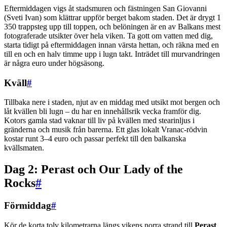
Eftermiddagen vigs åt stadsmuren och fästningen San Giovanni
(Sveti Ivan) som klättrar uppför berget bakom staden. Det är drygt 1
350 trappsteg upp till toppen, och belöningen är en av Balkans mest
fotograferade utsikter över hela viken. Ta gott om vatten med dig,
starta tidigt på eftermiddagen innan värsta hettan, och räkna med en
till en och en halv timme upp i lugn takt. Inträdet till murvandringen
är några euro under högsäsong.
Kväll
#
Tillbaka nere i staden, njut av en middag med utsikt mot bergen och
låt kvällen bli lugn – du har en innehållsrik vecka framför dig.
Kotors gamla stad vaknar till liv på kvällen med stearinljus i
gränderna och musik från barerna. Ett glas lokalt Vranac-rödvin
kostar runt 3–4 euro och passar perfekt till den balkanska
kvällsmaten.
Dag 2: Perast och Our Lady of the
Rocks
#
Förmiddag
#
Kör de korta tolv kilometrarna längs vikens norra strand till
Perast
,