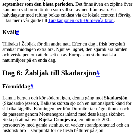
september som den bästa perioden.
Det finns även en zipline över
kanjonen vid bron för den som vill se ravinen från ovan. En
halvdagstur med rafting bokas enklast via de lokala centren i förväg
– läs mer i vår guide till
Tarakanjonen och Đurđevića-bron
.
Kväll
#
Tillbaka i Žabljak för din andra natt. Efter en dag i frisk bergsluft
smakar middagen extra bra. Njut av lugnet, den stjärnklara himlen
och vetskapen om att du sett en av Europas mest dramatiska
naturmiljöer på en enda dag.
Dag 6: Žabljak till Skadarsjön
#
Förmiddag
#
Lämna bergen och kör söderut igen, denna gång mot
Skadarsjön
(Skadarsko jezero), Balkans största sjö och en nationalpark känd för
sitt rika fågelliv. Körningen ner från Durmitor tar några timmar och
du passerar genom Montenegros inland med dess karga skönhet.
Sikta på att nå byn
Rijeka Crnojevića
, en pittoresk 200-
personersby med gamla stenhus, en vacker strandpromenad och en
historisk bro – startpunkt för de flesta båtturer på sjön.