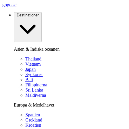
gogo.se
Destinationer
Asien & Indiska oceanen
Thailand
Vietnam
Japan
Sydkorea
Bali
Filippinerna
Sri Lanka
Maldiverna
Europa & Medelhavet
Spanien
Grekland
Kroatien