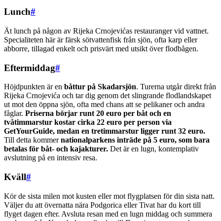
Lunch
#
Ät lunch på någon av Rijeka Crnojevićas restauranger vid vattnet.
Specialiteten här är färsk sötvattenfisk från sjön, ofta karp eller
abborre, tillagad enkelt och prisvärt med utsikt över flodbågen.
Eftermiddag
#
Höjdpunkten är en
båttur på Skadarsjön
. Turerna utgår direkt från
Rijeka Crnojevića och tar dig genom det slingrande flodlandskapet
ut mot den öppna sjön, ofta med chans att se pelikaner och andra
fåglar.
Priserna börjar runt 20 euro per båt och en
tvåtimmarstur kostar cirka 22 euro per person via
GetYourGuide, medan en tretimmarstur ligger runt 32 euro.
Till detta kommer
nationalparkens inträde på 5 euro, som bara
betalas för båt- och kajakturer.
Det är en lugn, kontemplativ
avslutning på en intensiv resa.
Kväll
#
Kör de sista milen mot kusten eller mot flygplatsen för din sista natt.
Väljer du att övernatta nära Podgorica eller Tivat har du kort till
flyget dagen efter. Avsluta resan med en lugn middag och summera