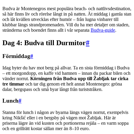
Budva är Montenegros mest populära beach- och nattlivsdestination,
så här finns liv och rörelse långt in på natten. Ät middag i gamla stan
och låt kvällen utvecklas efter humör – från lugna vinbarer till
klubbar längs strandpromenaden. Vill du ha mer detaljer om staden,
stränderna och boendet finns allt i vår separata
Budva-guide
.
Dag 4: Budva till Durmitor
#
Förmiddag
#
Idag byter du hav mot berg på allvar. Ta en sista förmiddag i Budva
– ett morgondopp, en kaffe vid hamnen – innan du packar bilen och
vänder norrut.
Körningen från Budva upp till Žabljak tar cirka
tre timmar
och tar dig genom ett helt annat Montenegro: gröna
dalar, bergspass och små byar långt från turiststråken.
Lunch
#
Stanna för lunch i någon av byarna längs vägen norrut, exempelvis
kring Nikšić eller i en bergsby på vägen mot Žabljak. Här är
priserna lägre än vid kusten och portionerna rejäla – en varm soppa
och en grillrätt kostar sällan mer än 8–10 euro.