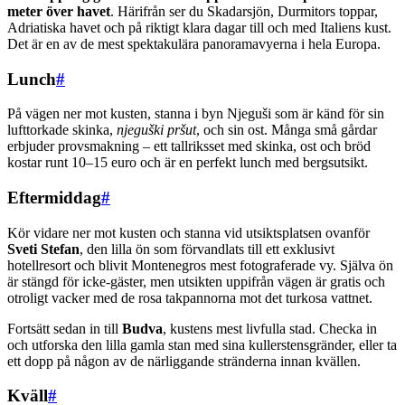
meter över havet
. Härifrån ser du Skadarsjön, Durmitors toppar,
Adriatiska havet och på riktigt klara dagar till och med Italiens kust.
Det är en av de mest spektakulära panoramavyerna i hela Europa.
Lunch
#
På vägen ner mot kusten, stanna i byn Njeguši som är känd för sin
lufttorkade skinka,
njeguški pršut
, och sin ost. Många små gårdar
erbjuder provsmakning – ett tallriksset med skinka, ost och bröd
kostar runt 10–15 euro och är en perfekt lunch med bergsutsikt.
Eftermiddag
#
Kör vidare ner mot kusten och stanna vid utsiktsplatsen ovanför
Sveti Stefan
, den lilla ön som förvandlats till ett exklusivt
hotellresort och blivit Montenegros mest fotograferade vy. Själva ön
är stängd för icke-gäster, men utsikten uppifrån vägen är gratis och
otroligt vacker med de rosa takpannorna mot det turkosa vattnet.
Fortsätt sedan in till
Budva
, kustens mest livfulla stad. Checka in
och utforska den lilla gamla stan med sina kullerstensgränder, eller ta
ett dopp på någon av de närliggande stränderna innan kvällen.
Kväll
#