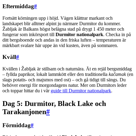
Eftermiddag
#
Fortsätt körningen upp i höjd. Vägen klättrar markant och
landskapet blir alltmer alpint ju närmare Durmitor du kommer.
Žabljak är Balkans högst belägna stad på drygt 1 450 meter och
fungerar som inkörsport till
Durmitor nationalpark
. Checka in på
ditt bergsboende och andas in den friska luften – temperaturen är
märkbart svalare här uppe än vid kusten, även på sommaren.
Kväll
#
Kvällen i Žabljak är stillsam och naturnära. Ät en rejäl bergsmiddag
– fyllda paprikor, lokalt lammkött eller den traditionella
kačamak
(en
slags potatis- och majsmos med ost) – och gå tidigt till sängs. Du
behöver energi för morgondagens natur. Mer om Durmitors leder
och toppar hittar du i vår
guide till Durmitor nationalpark
.
Dag 5: Durmitor, Black Lake och
Tarakanjonen
#
Förmiddag
#