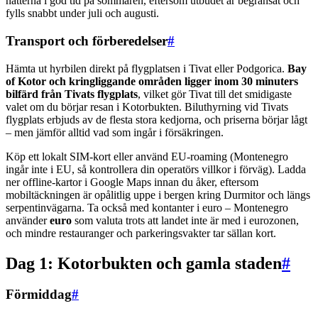
nätterna i god tid på sommaren, eftersom utbudet är begränsat och
fylls snabbt under juli och augusti.
Transport och förberedelser
#
Hämta ut hyrbilen direkt på flygplatsen i Tivat eller Podgorica.
Bay
of Kotor och kringliggande områden ligger inom 30 minuters
bilfärd från Tivats flygplats
, vilket gör Tivat till det smidigaste
valet om du börjar resan i Kotorbukten. Biluthyrning vid Tivats
flygplats erbjuds av de flesta stora kedjorna, och priserna börjar lågt
– men jämför alltid vad som ingår i försäkringen.
Köp ett lokalt SIM-kort eller använd EU-roaming (Montenegro
ingår inte i EU, så kontrollera din operatörs villkor i förväg). Ladda
ner offline-kartor i Google Maps innan du åker, eftersom
mobiltäckningen är opålitlig uppe i bergen kring Durmitor och längs
serpentinvägarna. Ta också med kontanter i euro – Montenegro
använder
euro
som valuta trots att landet inte är med i eurozonen,
och mindre restauranger och parkeringsvakter tar sällan kort.
Dag 1: Kotorbukten och gamla staden
#
Förmiddag
#