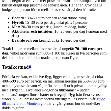
Montenegro är ett av de mer prisvärda resmålen i Europa, även om
kusten dragit upp priserna de senaste åren. Här är en grov daglig
budget per person för en mellanklassresenär på den här rutten:
Boende:
30–50 euro per natt (delat dubbelrum)
Hyrbil:
15–30 euro per dag delat på två personer
Mat:
20–30 euro per dag (lunch, middag, kaffe)
Aktiviteter och inträden:
10–25 euro per dag (varierar med
dag)
Bränsle och parkering:
cirka 10 euro per dag
Totalt landar en mellanklassresenär på ungefär
70–100 euro per
dag
, vilket motsvarar runt 800–1 100 kr. Reser ni två personer som
delar bil och rum blir kostnaden per person lägre.
Totalkostnad
#
För hela veckan, exklusive flyg, ligger en budgetresenär på cirka
400–500 euro per person, en mellanklassresenär på 550–700 euro
och en lyxresenär som väljer finare hotell och privata turer betydligt
mer. Flyget till Tivat eller Podgorica tillkommer – under
sommarsäsongen finns charter och reguljärflyg från flera svenska
städer. Vill du pressa kostnaderna ytterligare, läs vidare i vår
guide
till att hyra bil i Montenegro
där vi går igenom hur du undviker
dolda avgifter.