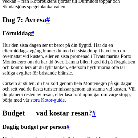
veckan – från Kotorbuktens fjordar till Durmitors toppar och
Skadarsjöns spegelblanka vatten.
Dag 7: Avresa
#
Förmiddag
#
Hur den sista dagen ser ut beror på din flygtid. Har du en
eftermiddagsavgång hinner du med ett sista dopp i havet om du
övernattat vid kusten, eller en sista promenad i Tivats marina Porto
Montenegro om du har tid över. Lämna bilen i god tid på flygplatsen
och kontrollera att du fyllt tanken, eftersom hyrfirmorna ofta tar
saftiga avgifter för bristande bränsle.
Cirkeln är sluten: du har kört genom hela Montenegro på sju dagar
och sett vad de flesta turister missar genom att stanna vid kusten. Vill
du planera resten av resan, eller läsa fördjupningar om varje stopp,
börja med vår
stora Kotor-guide
.
Budget — vad kostar resan?
#
Daglig budget per person
#