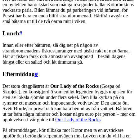
en pytteliten barockstad som många reseguider kallar Kotorbuktens
vackraste pärla. Bilen lämnar du på parkeringen vid infarten, för
Perast har bara en enda bilfri strandpromenad. Härifrån avgår de
små båtarna ut till de två öarna mitt i viken.
Lunch
#
Innan eller efter båtturen, slå dig ner på någon av
strandpromenadens fiskrestauranger med utsikt rakt ut mot öarna.
Här är fisken färsk och atmosfären avslappnad – beställ dagens
fångst eller en sallad och låt timmarna gå.
Eftermiddag
#
Det stora dragplåstret är
Our Lady of the Rocks
(Gospa od
Škrpjela), en konstgjord ö som enligt legenden byggts upp sten för
sten av lokala sjömän under flera sekel. Den lilla kyrkan på ön
rymmer ett museum och imponerande votivtavlor. Den andra ön,
Sveti Đorđe, är privat och kan bara beundras från vattnet. Båtturen
ut tar bara några minuter och kostar några euro per person – mer om
upplevelsen i vår guide till
Our Lady of the Rocks
.
På eftermiddagen, kör tillbaka mot Kotor men ta en avstickare
uppför den berömda serpentinvägen mot Lovćen om du vill ha en