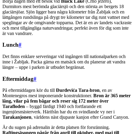
Börja dagen med ett besök vid
Black Lake
(Crno jezero),
Durmitors mest berömda glaciärsjö och den största av bergets 18
glaciärsjöar. Sjön ligger bara några kilometer från Žabljak och en
lättgången rundslinga på drygt tre kilometer tar dig runt vattnet med
speglingar av de omgivande topparna. Det är en av landets vackraste
och mest tillgängliga naturvandringar, perfekt även för dig som inte
är van vandrare.
Lunch
#
Det finns enklare serveringar vid ingången till nationalparken och
inne i Žabljak. Packa gärna en matsäck om du planerar att vandra
längre – uppe i parken är utbudet begränsat.
Eftermiddag
#
På eftermiddagen kör du till
Đurđevića Tara-bron
, en av
Montenegros mest imponerande konstruktioner.
Bron är 365 meter
lång, vilar på fem bågar och reser sig 172 meter över
Tarafloden
– byggd färdigt 1940 och fortfarande ett
ingenjörsmästerverk. Härifrån har du en svindlande vy ner i
Tarakanjonen
, världens näst djupaste kanjon efter Grand Canyon.
Är du sugen på adrenalin är detta platsen för forsränning.
Raftingsäsongen pågår från april till oktober, med maj till