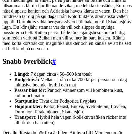
och anledningen är enkel: på en yta mindre än Skåne och Halland
tillsammans får du fjordliknande vikar, medeltida stenstäder, Europas
näst djupaste kanjon och Adriatiska havets klaraste vatten. Den här
rundresan tar dig på sju dagar från Kotorbuktens dramatiska vatten
upp till Durmitors vilda bergsmassiv och tillbaka ner till Skadarsjöns
lugn. Du kör själv, stannar var du vill och slipper de styltiga
bussturerna helt. Rutten passar både förstagångsbesökare och dig
som redan varit på Balkan men vill se mer än bara kusten. Räkna
med korta körsträckor, magnifika utsikter och en känsla av att ha sett
ett helt land på en vecka.
Snabb överblick
#
Längd:
7 dagar, cirka 450–500 km totalt
Budgetnivå:
Mellan – från cirka 700 kr per person och dag
inklusive boende, hyrbil och mat
Passar bäst för:
Par och vänner som vill kombinera kust,
kultur och natur
Startpunkt:
Tivat eller Podgorica flygplats
Höjdpunkter:
Kotor, Perast, Budva, Sveti Stefan, Lovćen,
Durmitor, Tarakanjonen, Skadarsjön
Transport:
Hyrbil hela vägen (kollektivtrafiken räcker inte
till för den här rutten)
Det allra första du bör fixa är bilen. Att hyra bil i Montenegro är