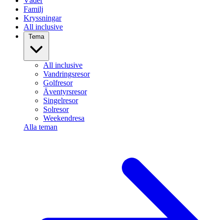
Väder
Familj
Kryssningar
All inclusive
Tema
All inclusive
Vandringsresor
Golfresor
Äventyrsresor
Singelresor
Solresor
Weekendresa
Alla teman