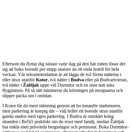
Eftersom du flyttar dig nästan varje dag på den här rutten lönar det
sig att boka boende per etapp snarare än ett enda hotell för hela
veckan. Vår rekommendation är att lägga de två första nätterna i
eller strax utanför
Kotor
, två nätter i
Budva
eller på Budvarivieran,
två nätter i
Žabljak
uppe vid Durmitor och en sista natt nära
flygplatsen. På så sätt minimerar du körningen på morgnarna och
slipper packa om i onödan.
I Kotor får du mest stämning genom att bo innanför stadsmuren,
men parkering är knepig där – välj hellre ett boende strax utanför
gamla staden med egen parkering. I Budva är området kring
stranden i Bečići praktiskt om du reser med familj, medan Žabljak
har enkla men prisvärda bergsstugor och pensionat. Boka Durmitor-