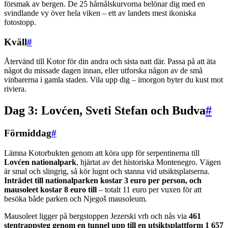
försmak av bergen. De 25 hårnålskurvorna belönar dig med en
svindlande vy över hela viken – ett av landets mest ikoniska
fotostopp.
Kväll
#
Återvänd till Kotor för din andra och sista natt där. Passa på att äta
något du missade dagen innan, eller utforska någon av de små
vinbarerna i gamla staden. Vila upp dig – imorgon byter du kust mot
riviera.
Dag 3: Lovćen, Sveti Stefan och Budva
#
Förmiddag
#
Lämna Kotorbukten genom att köra upp för serpentinerna till
Lovćen nationalpark
, hjärtat av det historiska Montenegro. Vägen
är smal och slingrig, så kör lugnt och stanna vid utsiktsplatserna.
Inträdet till nationalparken kostar 3 euro per person, och
mausoleet kostar 8 euro till
– totalt 11 euro per vuxen för att
besöka både parken och Njegoš mausoleum.
Mausoleet ligger på bergstoppen Jezerski vrh och nås via
461
stentrappsteg genom en tunnel upp till en utsiktsplattform 1 657