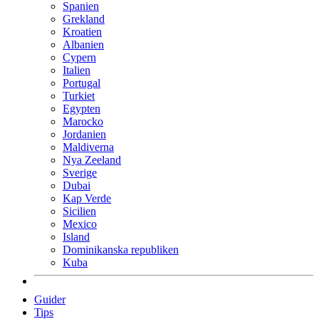
Spanien
Grekland
Kroatien
Albanien
Cypern
Italien
Portugal
Turkiet
Egypten
Marocko
Jordanien
Maldiverna
Nya Zeeland
Sverige
Dubai
Kap Verde
Sicilien
Mexico
Island
Dominikanska republiken
Kuba
Guider
Tips