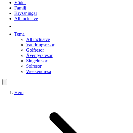
Väder
Familj
Kryssningar
All inclusive
Tema
All inclusive
Vandringsresor
Golfresor
Äventyrsresor
Singelresor
Solresor
Weekendresa
Hem