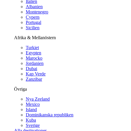
Italien
Albanien
Montenegro
Cypern
Portugal
Sicilien
Afrika & Mellanöstern
Turkiet
Egypten
Marocko
Jordanien
Dubai
Kap Verde
Zanzibar
Övriga
Nya Zeeland
Mexico
Island
Dominikanska republiken
Kuba
Sverige
Alla destinationer