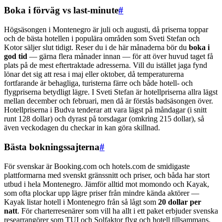
Boka i förväg vs last-minute
#
Högsäsongen i Montenegro är juli och augusti, då priserna toppar
och de bästa hotellen i populära områden som Sveti Stefan och
Kotor säljer slut tidigt. Reser du i de här månaderna bör du
boka i
god tid
— gärna flera månader innan — för att över huvud taget få
plats på de mest eftertraktade adresserna. Vill du istället jaga fynd
lönar det sig att resa i maj eller oktober, då temperaturerna
fortfarande är behagliga, turisterna färre och både hotell- och
flygpriserna betydligt lägre. I Sveti Stefan är hotellpriserna allra lägst
mellan december och februari, men då är förstås badsäsongen över.
Hotellpriserna i Budva tenderar att vara lägst på måndagar (i snitt
runt 128 dollar) och dyrast på torsdagar (omkring 215 dollar), så
även veckodagen du checkar in kan göra skillnad.
Bästa bokningssajterna
#
För svenskar är Booking.com och hotels.com de smidigaste
plattformarna med svenskt gränssnitt och priser, och båda har stort
utbud i hela Montenegro. Jämför alltid mot momondo och Kayak,
som ofta plockar upp lägre priser från mindre kända aktörer —
Kayak listar hotell i Montenegro från så lågt som
20 dollar per
natt
. För charterresenärer som vill ha allt i ett paket erbjuder svenska
researrangörer som TUI och Solfaktor flyg och hotell tillsammans,