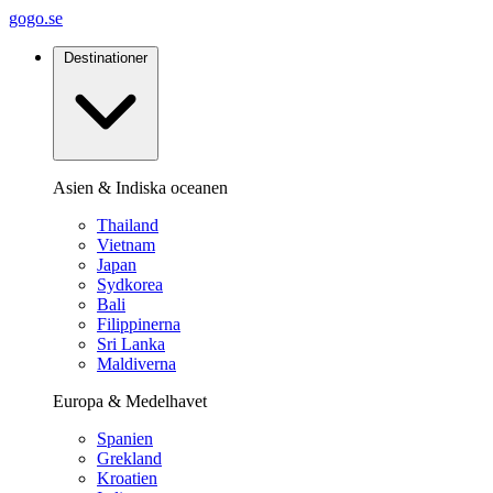
gogo.se
Destinationer
Asien & Indiska oceanen
Thailand
Vietnam
Japan
Sydkorea
Bali
Filippinerna
Sri Lanka
Maldiverna
Europa & Medelhavet
Spanien
Grekland
Kroatien