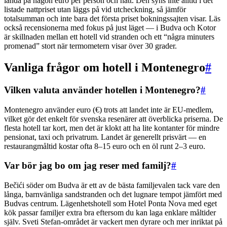
landa på någon euro per person och natt. Den syns inte alltid i det
listade nattpriset utan läggs på vid utcheckning, så jämför
totalsumman och inte bara det första priset bokningssajten visar. Läs
också recensionerna med fokus på just läget — i Budva och Kotor
är skillnaden mellan ett hotell vid stranden och ett “några minuters
promenad” stort när termometern visar över 30 grader.
Vanliga frågor om hotell i Montenegro
#
Vilken valuta använder hotellen i Montenegro?
#
Montenegro använder euro (€) trots att landet inte är EU-medlem,
vilket gör det enkelt för svenska resenärer att överblicka priserna. De
flesta hotell tar kort, men det är klokt att ha lite kontanter för mindre
pensionat, taxi och privatrum. Landet är generellt prisvärt — en
restaurangmåltid kostar ofta 8–15 euro och en öl runt 2–3 euro.
Var bör jag bo om jag reser med familj?
#
Bečići söder om Budva är ett av de bästa familjevalen tack vare den
långa, barnvänliga sandstranden och det lugnare tempot jämfört med
Budvas centrum. Lägenhetshotell som Hotel Ponta Nova med eget
kök passar familjer extra bra eftersom du kan laga enklare måltider
själv. Sveti Stefan-området är vackert men dyrare och mer inriktat på