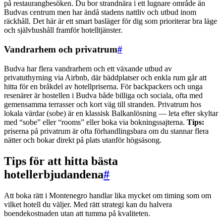
på restaurangbesöken. Du bor strandnära i ett lugnare område än
Budvas centrum men har ändå stadens nattliv och utbud inom
räckhåll. Det här är ett smart basläger för dig som prioriterar bra läge
och självhushåll framför hotelltjänster.
Vandrarhem och privatrum
#
Budva har flera vandrarhem och ett växande utbud av
privatuthyrning via Airbnb, där bäddplatser och enkla rum går att
hitta för en bråkdel av hotellpriserna. För backpackers och unga
resenärer är hostellen i Budva både billiga och sociala, ofta med
gemensamma terrasser och kort väg till stranden. Privatrum hos
lokala värdar (sobe) är en klassisk Balkanlösning — leta efter skyltar
med “sobe” eller “rooms” eller boka via bokningssajterna.
Tips:
priserna på privatrum är ofta förhandlingsbara om du stannar flera
nätter och bokar direkt på plats utanför högsäsong.
Tips för att hitta bästa
hotellerbjudandena
#
Att boka rätt i Montenegro handlar lika mycket om timing som om
vilket hotell du väljer. Med rätt strategi kan du halvera
boendekostnaden utan att tumma på kvaliteten.