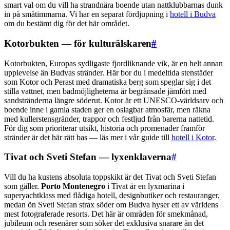
smart val om du vill ha strandnära boende utan nattklubbarnas dunk
in på småtimmarna. Vi har en separat fördjupning i
hotell i Budva
om du bestämt dig för det här området.
Kotorbukten — för kulturälskaren
#
Kotorbukten, Europas sydligaste fjordliknande vik, är en helt annan
upplevelse än Budvas stränder. Här bor du i medeltida stenstäder
som Kotor och Perast med dramatiska berg som speglar sig i det
stilla vattnet, men badmöjligheterna är begränsade jämfört med
sandstränderna längre söderut. Kotor är ett UNESCO-världsarv och
boende inne i gamla staden ger en oslagbar atmosfär, men räkna
med kullerstensgränder, trappor och festljud från barerna nattetid.
För dig som prioriterar utsikt, historia och promenader framför
stränder är det här rätt bas — läs mer i vår guide till
hotell i Kotor
.
Tivat och Sveti Stefan — lyxenklaverna
#
Vill du ha kustens absoluta toppskikt är det Tivat och Sveti Stefan
som gäller.
Porto Montenegro
i Tivat är en lyxmarina i
superyachtklass med flådiga hotell, designbutiker och restauranger,
medan ön Sveti Stefan strax söder om Budva hyser ett av världens
mest fotograferade resorts. Det här är områden för smekmånad,
jubileum och resenärer som söker det exklusiva snarare än det