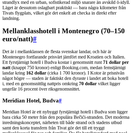
strandlyx med en urban, sofistikerad miljö snarare än avskild ö-idyll.
Läget är dessutom oslagbart praktiskt — bara några kilometer från
Tivats flygplats, vilket gör det enkelt att checka in direkt efter
landning.
Mellanklasshotell i Montenegro (70–150
euro/natt)
#
Det är i mellanklassen de flesta svenskar landar, och här är
Montenegro fortfarande prisvärt jämfört med Kroatien och Italien.
Ett fyrstjärnigt hotell i Budva kostar i genomsnitt runt
71 dollar per
natt
(knappt 750 kronor) enligt Booking.com, medan femstjärnigt
landar kring
162 dollar
(cirka 1 700 kronor). I Kotor är prisnivån
något högre — staden är faktiskt den dyraste i landet att boka hotell
i, med en genomsnittlig nattpris omkring
70 dollar
vilket ligger
ungefär 16 procent över riksgenomsnittet.
Meridian Hotel, Budva
#
Meridian Hotel är ett nybyggt fyrstjärnigt hotell i Budva som ligger
bara cirka 50 meter från den populära Bečići-stranden. Det moderna
inredningskonceptet, närheten till både strand och stadens utbud
samt den korta transfern från Tivat gör det till ett tryggt