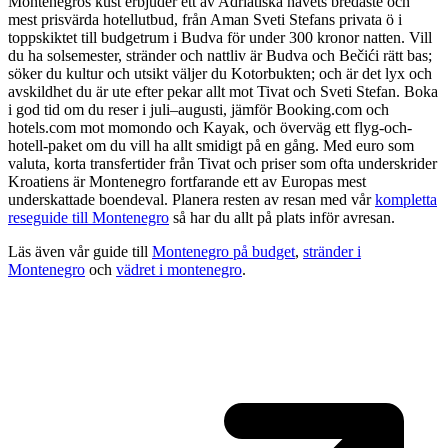
Montenegros kust erbjuder ett av Adriatiska havets bredaste och
mest prisvärda hotellutbud, från Aman Sveti Stefans privata ö i
toppskiktet till budgetrum i Budva för under 300 kronor natten. Vill
du ha solsemester, stränder och nattliv är Budva och Bečići rätt bas;
söker du kultur och utsikt väljer du Kotorbukten; och är det lyx och
avskildhet du är ute efter pekar allt mot Tivat och Sveti Stefan. Boka
i god tid om du reser i juli–augusti, jämför Booking.com och
hotels.com mot momondo och Kayak, och överväg ett flyg-och-
hotell-paket om du vill ha allt smidigt på en gång. Med euro som
valuta, korta transfertider från Tivat och priser som ofta underskrider
Kroatiens är Montenegro fortfarande ett av Europas mest
underskattade boendeval. Planera resten av resan med vår
kompletta
reseguide till Montenegro
så har du allt på plats inför avresan.
Läs även vår guide till
Montenegro på budget
,
stränder i
Montenegro
och
vädret i montenegro
.