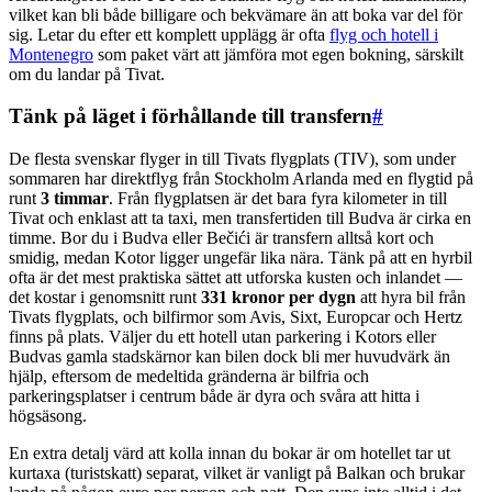
vilket kan bli både billigare och bekvämare än att boka var del för
sig. Letar du efter ett komplett upplägg är ofta
flyg och hotell i
Montenegro
som paket värt att jämföra mot egen bokning, särskilt
om du landar på Tivat.
Tänk på läget i förhållande till transfern
#
De flesta svenskar flyger in till Tivats flygplats (TIV), som under
sommaren har direktflyg från Stockholm Arlanda med en flygtid på
runt
3 timmar
. Från flygplatsen är det bara fyra kilometer in till
Tivat och enklast att ta taxi, men transfertiden till Budva är cirka en
timme. Bor du i Budva eller Bečići är transfern alltså kort och
smidig, medan Kotor ligger ungefär lika nära. Tänk på att en hyrbil
ofta är det mest praktiska sättet att utforska kusten och inlandet —
det kostar i genomsnitt runt
331 kronor per dygn
att hyra bil från
Tivats flygplats, och bilfirmor som Avis, Sixt, Europcar och Hertz
finns på plats. Väljer du ett hotell utan parkering i Kotors eller
Budvas gamla stadskärnor kan bilen dock bli mer huvudvärk än
hjälp, eftersom de medeltida gränderna är bilfria och
parkeringsplatser i centrum både är dyra och svåra att hitta i
högsäsong.
En extra detalj värd att kolla innan du bokar är om hotellet tar ut
kurtaxa (turistskatt) separat, vilket är vanligt på Balkan och brukar