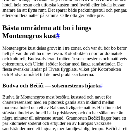
hotell hela resan och utforska kusten med hyrbil eller lokala bussar,
snarare än att flytta runt. Det sparar både packningsstrul och pengar,
eftersom flera nätter på samma ställe ofta ger bättre pris.
Bästa områdena att bo i längs
Montenegros kust
#
Montenegros kust delas grovt in i tre zoner, och var du bör bo beror
helt på vad du vill ha ut av resan. Kotorbukten i norr är dramatisk
och kulturell, Budva-rivieran i mitten är solsemesterns och nattlivets
epicentrum, och Ulcinj i söder lockar med långa sandstränder. De
flesta svenskar landar på Tivats flygplats, vilket gör Kotorbukten
och Budva-området till de mest praktiska baserna.
Budva och Bečići — solsemesterns hjärta
#
Budva är Montenegros mest besökta kuststad och navet för
charterresenärer, med en pittoresk gamla stan inklämd mellan
moderna hotell och ett av Balkans livligaste nattliv. Här finns det
största utbudet av hotell i alla prisklasser, och du har sällan mer än
några minuter till närmaste strand. Grannorten
Bečići
ligger bara ett
par kilometer söderut och erbjuder en av Europas vackraste
sandstränder med ett lugnare, mer familjevänligt tempo. Bečići är ett