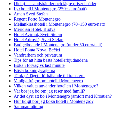
Ulcinj — sandstränder och lägre priser i söder
Lyxhotell i Montenegro (250+ euro/natt)
Aman Sveti Stefan
Regent Porto Montenegro
Mellanklasshotell i Montenegro (70–150 euro/natt)
Meridian Hotel, Budva
Hotel Azimut, Sveti Stefan
Hotel Adrović, Sveti Stefan
Budgetboende i Montenegro (under 50 euro/natt)
Hotel Ponta Nova, Bečići
Vandrarhem och privatrum
Tips för att hitta bästa hotellerbjudandena
Boka i förväg vs last-minute
Bästa bokningssajterna
Tänk på läget i förhållande till transfern
Vanliga frågor om hotell i Montenegro
Vilken valuta använder hotellen i Montenegro?
Var bör jag bo om jag reser med familj?
Är det dyrt att bo i Montenegro jämfört med Kroatien?
Hur tidigt bör jag boka hotell i Montenegro?
Sammanfattning