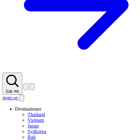
Sök
⌘K
gogo.se
Destinationer
Thailand
Vietnam
Japan
Sydkorea
Bali