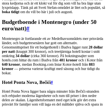
stora kedjorna och är ett klokt val för dig som vill ha bra läge utan
lyxprislapp. Tänk på att Sveti Stefan-området är litet och populärt, så
boka tidigt
om du vill bo här i juli och augusti.
Budgetboende i Montenegro (under 50
euro/natt)
#
Montenegro är fortfarande ett av Medelhavsområdets mer prisvärda
länder, och budgetresenären har gott om alternativ.
Genomsnittspriset för ett budgethotell i Budva ligger runt
28 dollar
per natt
(knappt 300 kronor), och treetjärniga hotell kostar i snitt
omkring
34 dollar
(cirka 360 kronor). På bokningssajter som
hotels.com hittar du rum i Budva från
481 kronor
och i Kotor från
640 kronor
, medan Booking.com listar Kotor-hotell från
883
kronor
— priserna varierar kraftigt med säsong och hur tidigt du
bokar.
Hotel Ponta Nova, Bečići
#
Hotel Ponta Nova ligger bara några minuter från Bečići-stranden
och erbjuder moderna lägenheter och rum till priser i den nedre
delen av skalan. Lägenhetsformatet med eget kök gör det extra
prisvärt för familjer som vill laga en del måltider själva och spara in