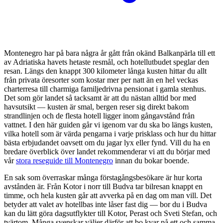
Montenegro har på bara några år gått från okänd Balkanpärla till ett
av Adriatiska havets hetaste resmål, och hotellutbudet speglar den
resan. Längs den knappt 300 kilometer långa kusten hittar du allt
från privata öresorter som kostar mer per natt än en hel veckas
charterresa till charmiga familjedrivna pensionat i gamla stenhus.
Det som gör landet så tacksamt är att du nästan alltid bor med
havsutsikt — kusten är smal, bergen reser sig direkt bakom
strandlinjen och de flesta hotell ligger inom gångavstånd från
vattnet. I den här guiden går vi igenom var du ska bo längs kusten,
vilka hotell som är värda pengarna i varje prisklass och hur du hittar
bästa erbjudandet oavsett om du jagar lyx eller fynd. Vill du ha en
bredare överblick över landet rekommenderar vi att du börjar med
vår
stora reseguide till Montenegro
innan du bokar boende.
En sak som överraskar många förstagångsbesökare är hur korta
avstånden är. Från Kotor i norr till Budva tar bilresan knappt en
timme, och hela kusten går att avverka på en dag om man vill. Det
betyder att valet av hotellbas inte låser fast dig — bor du i Budva
kan du lätt göra dagsutflykter till Kotor, Perast och Sveti Stefan, och
tvärtom. Många svenskar väljer därför att bo kvar på ett och samma