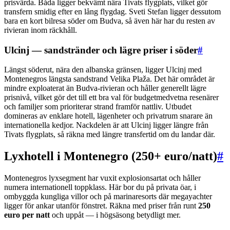
prisvärda. Båda ligger bekvämt nära Tivats flygplats, vilket gör
transfern smidig efter en lång flygdag. Sveti Stefan ligger dessutom
bara en kort bilresa söder om Budva, så även här har du resten av
rivieran inom räckhåll.
Ulcinj — sandstränder och lägre priser i söder
#
Längst söderut, nära den albanska gränsen, ligger Ulcinj med
Montenegros längsta sandstrand Velika Plaža. Det här området är
mindre exploaterat än Budva-rivieran och håller generellt lägre
prisnivå, vilket gör det till ett bra val för budgetmedvetna resenärer
och familjer som prioriterar strand framför nattliv. Utbudet
domineras av enklare hotell, lägenheter och privatrum snarare än
internationella kedjor. Nackdelen är att Ulcinj ligger längre från
Tivats flygplats, så räkna med längre transfertid om du landar där.
Lyxhotell i Montenegro (250+ euro/natt)
#
Montenegros lyxsegment har vuxit explosionsartat och håller
numera internationell toppklass. Här bor du på privata öar, i
ombyggda kungliga villor och på marinaresorts där megayachter
ligger för ankar utanför fönstret. Räkna med priser från runt
250
euro per natt
och uppåt — i högsäsong betydligt mer.