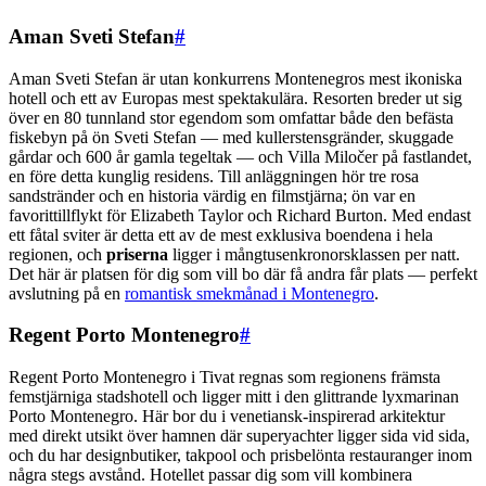
Aman Sveti Stefan
#
Aman Sveti Stefan är utan konkurrens Montenegros mest ikoniska
hotell och ett av Europas mest spektakulära. Resorten breder ut sig
över en 80 tunnland stor egendom som omfattar både den befästa
fiskebyn på ön Sveti Stefan — med kullerstensgränder, skuggade
gårdar och 600 år gamla tegeltak — och Villa Miločer på fastlandet,
en före detta kunglig residens. Till anläggningen hör tre rosa
sandstränder och en historia värdig en filmstjärna; ön var en
favorittillflykt för Elizabeth Taylor och Richard Burton. Med endast
ett fåtal sviter är detta ett av de mest exklusiva boendena i hela
regionen, och
priserna
ligger i mångtusenkronorsklassen per natt.
Det här är platsen för dig som vill bo där få andra får plats — perfekt
avslutning på en
romantisk smekmånad i Montenegro
.
Regent Porto Montenegro
#
Regent Porto Montenegro i Tivat regnas som regionens främsta
femstjärniga stadshotell och ligger mitt i den glittrande lyxmarinan
Porto Montenegro. Här bor du i venetiansk-inspirerad arkitektur
med direkt utsikt över hamnen där superyachter ligger sida vid sida,
och du har designbutiker, takpool och prisbelönta restauranger inom
några stegs avstånd. Hotellet passar dig som vill kombinera