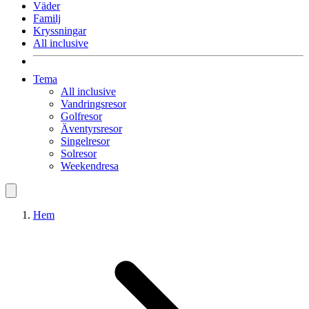
Väder
Familj
Kryssningar
All inclusive
Tema
All inclusive
Vandringsresor
Golfresor
Äventyrsresor
Singelresor
Solresor
Weekendresa
Hem