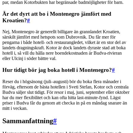
par, medan Kotorbukten har begränsade badmöjligheter för barn.
Är det dyrt att bo i Montenegro jämfört med
Kroatien?
#
Nej, Montenegro är generellt billigare än grannlandet Kroatien,
särskilt jämfört med hetspots som Dubrovnik. Du får mer för
pengarna i både hotell- och restaurangledet, vilket är en stor del av
landets dragningskraft. Kotor är dock landets dyraste stad att boka
hotell i, så vill du hålla nere boendekostnaden är Budva-rivieran
eller Ulcinj i söder bättre val.
Hur tidigt bör jag boka hotell i Montenegro?
#
Reser du i högsäsong (juli–augusti) bör du boka flera månader i
förväg, eftersom de bästa hotellen i Sveti Stefan, Kotor och centrala
Budva säljer slut tidigt. För resor i maj, juni, september eller oktober
har du mer flexibilitet och kan ofta hitta last-minute-fynd. Lägst
priser i Budva får du genom att checka in på en måndag snarare än
mitt i veckan.
Sammanfattning
#