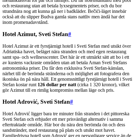
mellanklassval för par och familjer. Du får hotellstandard med pool
och restaurang utan att betala lyxsegmentets priser, och du bor
strandnära nog att kunna gå ner i badkläder. Bečići-läget innebär
också att du slipper Budva gamla stans nattliv men ändå har det
inom promenadavstånd.
Hotel Azimut, Sveti Stefan
#
Hotel Azimut är ett fyrstjärnigt hotell i Sveti Stefan med utsikt över
Adriatiska havet, beläget nära stranden och med egen restaurang
samt spa- och wellnesscenter. Det här är ett utmärkt sätt att bo i ett
av kustens vackraste områden utan att betala Aman Sveti Stefans
astronomiska priser. Du får den exklusiva Sveti Stefan-känslan,
närhet till de berömda stränderna och möjlighet att fotografera den
ikoniska ön på nära håll. Ett genomsnittligt fyrstjärnigt hotell i Sveti
Stefan kostar runt
126 dollar per natt
(cirka 1 320 kronor), vilket
gör Azimut till en rimlig kompromiss mellan läge och pris.
Hotel Adrović, Sveti Stefan
#
Hotel Adrović ligger bara tre minuter från stranden i det pittoreska
Sveti Stefan och erbjuder ett mer prisvänligt alternativ i samma
eftertraktade område. Här bor du nära den berömda ön och dess
sandstränder, med restaurang på plats och utsikt mot havet.
Familjedrivna hotell som Adrović ger en personligare service än de