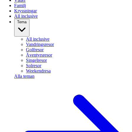
Väder
Familj
Kryssningar
All inclusive
Tema
All inclusive
Vandringsresor
Golfresor
Äventyrsresor
Singelresor
Solresor
Weekendresa
Alla teman