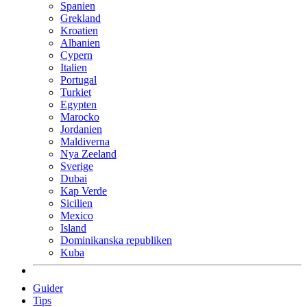
Spanien
Grekland
Kroatien
Albanien
Cypern
Italien
Portugal
Turkiet
Egypten
Marocko
Jordanien
Maldiverna
Nya Zeeland
Sverige
Dubai
Kap Verde
Sicilien
Mexico
Island
Dominikanska republiken
Kuba
Guider
Tips